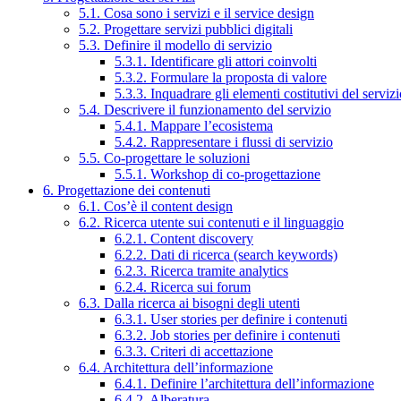
5.1. Cosa sono i servizi e il service design
5.2. Progettare servizi pubblici digitali
5.3. Definire il modello di servizio
5.3.1. Identificare gli attori coinvolti
5.3.2. Formulare la proposta di valore
5.3.3. Inquadrare gli elementi costitutivi del serviz
5.4. Descrivere il funzionamento del servizio
5.4.1. Mappare l’ecosistema
5.4.2. Rappresentare i flussi di servizio
5.5. Co-progettare le soluzioni
5.5.1. Workshop di co-progettazione
6. Progettazione dei contenuti
6.1. Cos’è il content design
6.2. Ricerca utente sui contenuti e il linguaggio
6.2.1. Content discovery
6.2.2. Dati di ricerca (search keywords)
6.2.3. Ricerca tramite analytics
6.2.4. Ricerca sui forum
6.3. Dalla ricerca ai bisogni degli utenti
6.3.1. User stories per definire i contenuti
6.3.2. Job stories per definire i contenuti
6.3.3. Criteri di accettazione
6.4. Architettura dell’informazione
6.4.1. Definire l’architettura dell’informazione
6.4.2. Alberatura