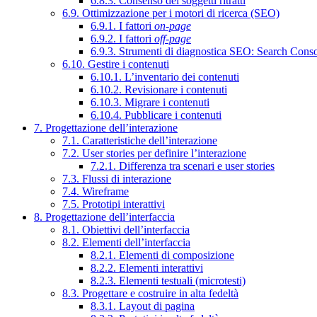
6.8.3. Consenso dei soggetti ritratti
6.9. Ottimizzazione per i motori di ricerca (SEO)
6.9.1. I fattori
on-page
6.9.2. I fattori
off-page
6.9.3. Strumenti di diagnostica SEO: Search Cons
6.10. Gestire i contenuti
6.10.1. L’inventario dei contenuti
6.10.2. Revisionare i contenuti
6.10.3. Migrare i contenuti
6.10.4. Pubblicare i contenuti
7. Progettazione dell’interazione
7.1. Caratteristiche dell’interazione
7.2. User stories per definire l’interazione
7.2.1. Differenza tra scenari e user stories
7.3. Flussi di interazione
7.4. Wireframe
7.5. Prototipi interattivi
8. Progettazione dell’interfaccia
8.1. Obiettivi dell’interfaccia
8.2. Elementi dell’interfaccia
8.2.1. Elementi di composizione
8.2.2. Elementi interattivi
8.2.3. Elementi testuali (microtesti)
8.3. Progettare e costruire in alta fedeltà
8.3.1. Layout di pagina