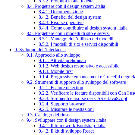
8.3.2. Prototipi in alta fedeltà
8.4. Progettare con il design system .italia
8.4.1. Documentazione
8.4.2. Benefici del design system
8.4.3. Risorse operative
8.4.4. Come contribuire al design system .italia
8.5. Progettare con i modelli di sito e servizi
8.5.1. Vantaggi dell’utilizzo dei modelli
8.5.2. I modelli di sito e servizi disponibili
9. Sviluppo dell’interfaccia
9.1. Approccio allo sviluppo
9.1.1. Attività preliminari
9.1.2. Web design responsivo e accessibile
9.1.3. Mobile first
9.1.4. Progressive enhancement e Graceful degrad
9.2. Strumenti di supporto allo sviluppo del software
9.2.1. Feature detection
9.2.2. Verificare le feature disponibili con Can I us
9.2.3. Strumenti e risorse per CSS e JavaScript
9.2.4. Supporto browser
9.2.5. Misurare le prestazioni
9.3. Catalogo del riuso
9.4. Sviluppare con il design system .italia
9.4.1. Il framework Bootstrap Italia
9.4.2. Il kit di sviluppo React