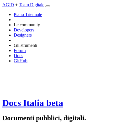
AGID
+
Team Digitale
Piano Triennale
Le community
Developers
Designers
Gli strumenti
Forum
Docs
GitHub
Docs Italia
beta
Documenti pubblici, digitali.