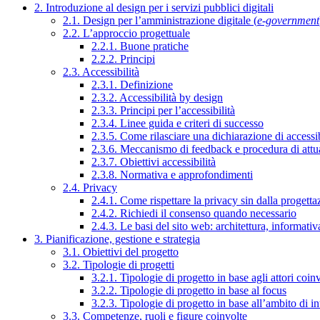
2. Introduzione al design per i servizi pubblici digitali
2.1. Design per l’amministrazione digitale (
e-government
2.2. L’approccio progettuale
2.2.1. Buone pratiche
2.2.2. Principi
2.3. Accessibilità
2.3.1. Definizione
2.3.2. Accessibilità by design
2.3.3. Principi per l’accessibilità
2.3.4. Linee guida e criteri di successo
2.3.5. Come rilasciare una dichiarazione di accessib
2.3.6. Meccanismo di feedback e procedura di attu
2.3.7. Obiettivi accessibilità
2.3.8. Normativa e approfondimenti
2.4. Privacy
2.4.1. Come rispettare la privacy sin dalla progettaz
2.4.2. Richiedi il consenso quando necessario
2.4.3. Le basi del sito web: architettura, informati
3. Pianificazione, gestione e strategia
3.1. Obiettivi del progetto
3.2. Tipologie di progetti
3.2.1. Tipologie di progetto in base agli attori coinv
3.2.2. Tipologie di progetto in base al focus
3.2.3. Tipologie di progetto in base all’ambito di i
3.3. Competenze, ruoli e figure coinvolte