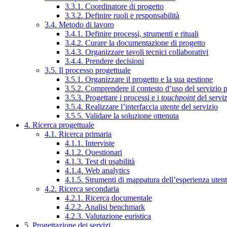
3.3.1. Coordinatore di progetto
3.3.2. Definire ruoli e responsabilità
3.4. Metodo di lavoro
3.4.1. Definire processi, strumenti e rituali
3.4.2. Curare la documentazione di progetto
3.4.3. Organizzare tavoli tecnici collaborativi
3.4.4. Prendere decisioni
3.5. Il processo progettuale
3.5.1. Organizzare il progetto e la sua gestione
3.5.2. Comprendere il contesto d’uso del servizio 
3.5.3. Progettare i processi e i
touchpoint
del servi
3.5.4. Realizzare l’interfaccia utente del servizio
3.5.5. Validare la soluzione ottenuta
4. Ricerca progettuale
4.1. Ricerca primaria
4.1.1. Interviste
4.1.2. Questionari
4.1.3. Test di usabilità
4.1.4. Web analytics
4.1.5. Strumenti di mappatura dell’esperienza uten
4.2. Ricerca secondaria
4.2.1. Ricerca documentale
4.2.2. Analisi benchmark
4.2.3. Valutazione euristica
5. Progettazione dei servizi