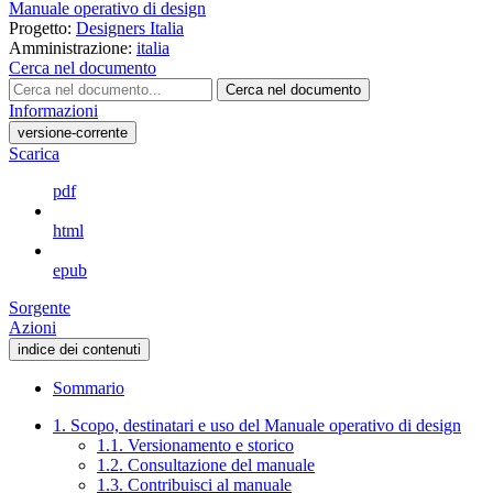
Manuale operativo di design
Progetto:
Designers Italia
Amministrazione:
italia
Cerca nel documento
Cerca nel documento
Informazioni
versione-corrente
Scarica
pdf
html
epub
Sorgente
Azioni
indice dei contenuti
Sommario
1. Scopo, destinatari e uso del Manuale operativo di design
1.1. Versionamento e storico
1.2. Consultazione del manuale
1.3. Contribuisci al manuale