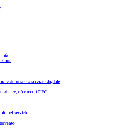
)
ilità
azione
ione di un sito o servizio digitale
va privacy, riferimenti DPO
olti nel servizio
ntervento