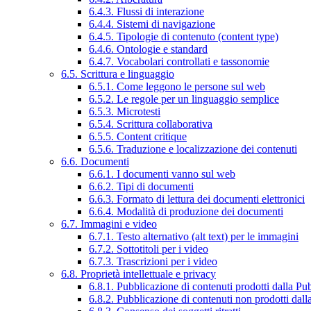
6.4.3. Flussi di interazione
6.4.4. Sistemi di navigazione
6.4.5. Tipologie di contenuto (content type)
6.4.6. Ontologie e standard
6.4.7. Vocabolari controllati e tassonomie
6.5. Scrittura e linguaggio
6.5.1. Come leggono le persone sul web
6.5.2. Le regole per un linguaggio semplice
6.5.3. Microtesti
6.5.4. Scrittura collaborativa
6.5.5. Content critique
6.5.6. Traduzione e localizzazione dei contenuti
6.6. Documenti
6.6.1. I documenti vanno sul web
6.6.2. Tipi di documenti
6.6.3. Formato di lettura dei documenti elettronici
6.6.4. Modalità di produzione dei documenti
6.7. Immagini e video
6.7.1. Testo alternativo (alt text) per le immagini
6.7.2. Sottotitoli per i video
6.7.3. Trascrizioni per i video
6.8. Proprietà intellettuale e privacy
6.8.1. Pubblicazione di contenuti prodotti dalla P
6.8.2. Pubblicazione di contenuti non prodotti dal