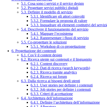
5.1. Cosa sono i servizi e il service design
5.2. Progettare servizi pubblici digitali
5.3. Definire il modello di servizio
5.3.1. Identificare gli attori coinvolti
5.3.2. Formulare la proposta di valore
5.3.3. Inquadrare gli elementi costitutivi del serviz
5.4. Descrivere il funzionamento del servizio
5.4.1. Mappare l’ecosistema
5.4.2. Rappresentare i flussi di servizio
5.5. Co-progettare le soluzioni
5.5.1. Workshop di co-progettazione
6. Progettazione dei contenuti
6.1. Cos’è il content design
6.2. Ricerca utente sui contenuti e il linguaggio
6.2.1. Content discovery
6.2.2. Dati di ricerca (search keywords)
6.2.3. Ricerca tramite analytics
6.2.4. Ricerca sui forum
6.3. Dalla ricerca ai bisogni degli utenti
6.3.1. User stories per definire i contenuti
6.3.2. Job stories per definire i contenuti
6.3.3. Criteri di accettazione
6.4. Architettura dell’informazione
6.4.1. Definire l’architettura dell’informazione
6.4.2. Alberatura