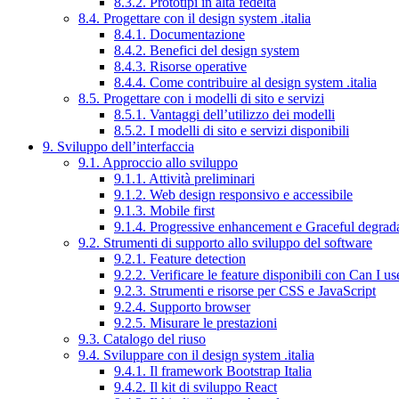
8.3.2. Prototipi in alta fedeltà
8.4. Progettare con il design system .italia
8.4.1. Documentazione
8.4.2. Benefici del design system
8.4.3. Risorse operative
8.4.4. Come contribuire al design system .italia
8.5. Progettare con i modelli di sito e servizi
8.5.1. Vantaggi dell’utilizzo dei modelli
8.5.2. I modelli di sito e servizi disponibili
9. Sviluppo dell’interfaccia
9.1. Approccio allo sviluppo
9.1.1. Attività preliminari
9.1.2. Web design responsivo e accessibile
9.1.3. Mobile first
9.1.4. Progressive enhancement e Graceful degrad
9.2. Strumenti di supporto allo sviluppo del software
9.2.1. Feature detection
9.2.2. Verificare le feature disponibili con Can I us
9.2.3. Strumenti e risorse per CSS e JavaScript
9.2.4. Supporto browser
9.2.5. Misurare le prestazioni
9.3. Catalogo del riuso
9.4. Sviluppare con il design system .italia
9.4.1. Il framework Bootstrap Italia
9.4.2. Il kit di sviluppo React