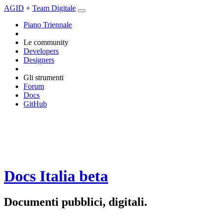
AGID
+
Team Digitale
Piano Triennale
Le community
Developers
Designers
Gli strumenti
Forum
Docs
GitHub
Docs Italia
beta
Documenti pubblici, digitali.