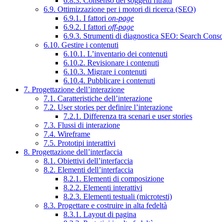
6.8.3. Consenso dei soggetti ritratti
6.9. Ottimizzazione per i motori di ricerca (SEO)
6.9.1. I fattori
on-page
6.9.2. I fattori
off-page
6.9.3. Strumenti di diagnostica SEO: Search Cons
6.10. Gestire i contenuti
6.10.1. L’inventario dei contenuti
6.10.2. Revisionare i contenuti
6.10.3. Migrare i contenuti
6.10.4. Pubblicare i contenuti
7. Progettazione dell’interazione
7.1. Caratteristiche dell’interazione
7.2. User stories per definire l’interazione
7.2.1. Differenza tra scenari e user stories
7.3. Flussi di interazione
7.4. Wireframe
7.5. Prototipi interattivi
8. Progettazione dell’interfaccia
8.1. Obiettivi dell’interfaccia
8.2. Elementi dell’interfaccia
8.2.1. Elementi di composizione
8.2.2. Elementi interattivi
8.2.3. Elementi testuali (microtesti)
8.3. Progettare e costruire in alta fedeltà
8.3.1. Layout di pagina