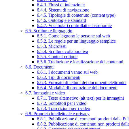
6.4.3. Flussi di interazione
6.4.4. Sistemi di navigazione
6.4.5. Tipologie di contenuto (content type)
6.4.6. Ontologie e standard
6.4.7. Vocabolari controllati e tassonomie
6.5. Scrittura e linguaggio
6.5.1. Come leggono le persone sul web
6.5.2. Le regole per un linguaggio semplice
6.5.3. Microtesti
6.5.4. Scrittura collaborativa
6.5.5. Content critique
6.5.6. Traduzione e localizzazione dei contenuti
6.6. Documenti
6.6.1. I documenti vanno sul web
6.6.2. Tipi di documenti
6.6.3. Formato di lettura dei documenti elettronici
6.6.4. Modalità di produzione dei documenti
6.7. Immagini e video
6.7.1. Testo alternativo (alt text) per le immagini
6.7.2. Sottotitoli per i video
6.7.3. Trascrizioni per i video
6.8. Proprietà intellettuale e privacy
6.8.1. Pubblicazione di contenuti prodotti dalla P
6.8.2. Pubblicazione di contenuti non prodotti dal