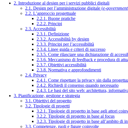
2. Introduzione al design per i servizi pubblici digitali
2.1. Design per l’amministrazione digitale (
e-government
2.2. L’approccio progettuale
2.2.1. Buone pratiche
2.2.2. Principi
2.3. Accessibilità
2.3.1. Definizione
2.3.2. Accessibilità by design
2.3.3. Principi per l’accessibilità
2.3.4. Linee guida e criteri di successo
2.3.5. Come rilasciare una dichiarazione di accessib
2.3.6. Meccanismo di feedback e procedura di attu
2.3.7. Obiettivi accessibilità
2.3.8. Normativa e approfondimenti
2.4. Privacy
2.4.1. Come rispettare la privacy sin dalla progettaz
2.4.2. Richiedi il consenso quando necessario
2.4.3. Le basi del sito web: architettura, informati
3. Pianificazione, gestione e strategia
3.1. Obiettivi del progetto
3.2. Tipologie di progetti
3.2.1. Tipologie di progetto in base agli attori coinv
3.2.2. Tipologie di progetto in base al focus
3.2.3. Tipologie di progetto in base all’ambito di i
3.3. Competenze, ruoli e figure coinvolte