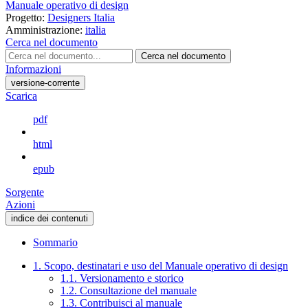
Manuale operativo di design
Progetto:
Designers Italia
Amministrazione:
italia
Cerca nel documento
Cerca nel documento
Informazioni
versione-corrente
Scarica
pdf
html
epub
Sorgente
Azioni
indice dei contenuti
Sommario
1. Scopo, destinatari e uso del Manuale operativo di design
1.1. Versionamento e storico
1.2. Consultazione del manuale
1.3. Contribuisci al manuale