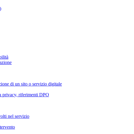
)
ilità
azione
ione di un sito o servizio digitale
va privacy, riferimenti DPO
olti nel servizio
ntervento