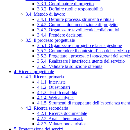
3.3.1. Coordinatore di progetto
3.3.2. Definire ruoli e responsabilità
3.4. Metodo di lavoro
3.4.1. Definire processi, strumenti e rituali
3.4.2. Curare la documentazione di progetto
3.4.3. Organizzare tavoli tecnici collaborativi
3.4.4. Prendere decisioni
3.5. Il processo progettuale
3.5.1. Organizzare il progetto e la sua gestione
3.5.2. Comprendere il contesto d’uso del servizio 
3.5.3. Progettare i processi e i
touchpoint
del servi
3.5.4. Realizzare l’interfaccia utente del servizio
3.5.5. Validare la soluzione ottenuta
4. Ricerca progettuale
4.1. Ricerca primaria
4.1.1. Interviste
4.1.2. Questionari
4.1.3. Test di usabilità
4.1.4. Web analytics
4.1.5. Strumenti di mappatura dell’esperienza uten
4.2. Ricerca secondaria
4.2.1. Ricerca documentale
4.2.2. Analisi benchmark
4.2.3. Valutazione euristica
5. Progettazione dei servizi