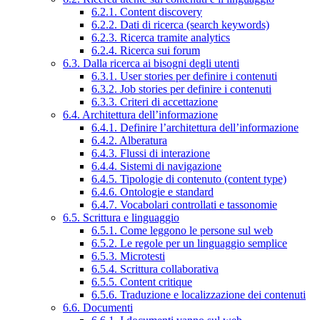
6.2.1. Content discovery
6.2.2. Dati di ricerca (search keywords)
6.2.3. Ricerca tramite analytics
6.2.4. Ricerca sui forum
6.3. Dalla ricerca ai bisogni degli utenti
6.3.1. User stories per definire i contenuti
6.3.2. Job stories per definire i contenuti
6.3.3. Criteri di accettazione
6.4. Architettura dell’informazione
6.4.1. Definire l’architettura dell’informazione
6.4.2. Alberatura
6.4.3. Flussi di interazione
6.4.4. Sistemi di navigazione
6.4.5. Tipologie di contenuto (content type)
6.4.6. Ontologie e standard
6.4.7. Vocabolari controllati e tassonomie
6.5. Scrittura e linguaggio
6.5.1. Come leggono le persone sul web
6.5.2. Le regole per un linguaggio semplice
6.5.3. Microtesti
6.5.4. Scrittura collaborativa
6.5.5. Content critique
6.5.6. Traduzione e localizzazione dei contenuti
6.6. Documenti