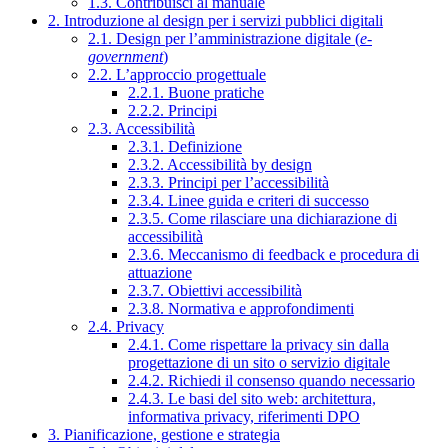
1.3. Contribuisci al manuale
2. Introduzione al design per i servizi pubblici digitali
2.1. Design per l’amministrazione digitale (
e-
government
)
2.2. L’approccio progettuale
2.2.1. Buone pratiche
2.2.2. Principi
2.3. Accessibilità
2.3.1. Definizione
2.3.2. Accessibilità by design
2.3.3. Principi per l’accessibilità
2.3.4. Linee guida e criteri di successo
2.3.5. Come rilasciare una dichiarazione di
accessibilità
2.3.6. Meccanismo di feedback e procedura di
attuazione
2.3.7. Obiettivi accessibilità
2.3.8. Normativa e approfondimenti
2.4. Privacy
2.4.1. Come rispettare la privacy sin dalla
progettazione di un sito o servizio digitale
2.4.2. Richiedi il consenso quando necessario
2.4.3. Le basi del sito web: architettura,
informativa privacy, riferimenti DPO
3. Pianificazione, gestione e strategia