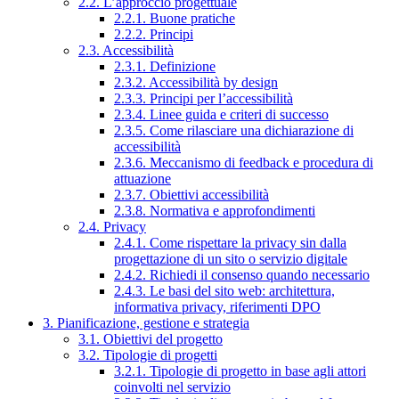
2.2. L’approccio progettuale
2.2.1. Buone pratiche
2.2.2. Principi
2.3. Accessibilità
2.3.1. Definizione
2.3.2. Accessibilità by design
2.3.3. Principi per l’accessibilità
2.3.4. Linee guida e criteri di successo
2.3.5. Come rilasciare una dichiarazione di
accessibilità
2.3.6. Meccanismo di feedback e procedura di
attuazione
2.3.7. Obiettivi accessibilità
2.3.8. Normativa e approfondimenti
2.4. Privacy
2.4.1. Come rispettare la privacy sin dalla
progettazione di un sito o servizio digitale
2.4.2. Richiedi il consenso quando necessario
2.4.3. Le basi del sito web: architettura,
informativa privacy, riferimenti DPO
3. Pianificazione, gestione e strategia
3.1. Obiettivi del progetto
3.2. Tipologie di progetti
3.2.1. Tipologie di progetto in base agli attori
coinvolti nel servizio