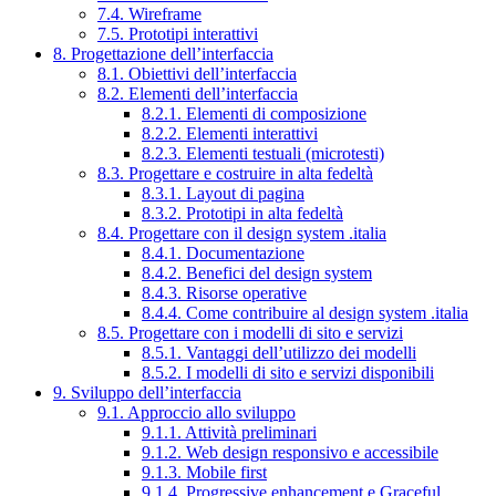
7.4. Wireframe
7.5. Prototipi interattivi
8. Progettazione dell’interfaccia
8.1. Obiettivi dell’interfaccia
8.2. Elementi dell’interfaccia
8.2.1. Elementi di composizione
8.2.2. Elementi interattivi
8.2.3. Elementi testuali (microtesti)
8.3. Progettare e costruire in alta fedeltà
8.3.1. Layout di pagina
8.3.2. Prototipi in alta fedeltà
8.4. Progettare con il design system .italia
8.4.1. Documentazione
8.4.2. Benefici del design system
8.4.3. Risorse operative
8.4.4. Come contribuire al design system .italia
8.5. Progettare con i modelli di sito e servizi
8.5.1. Vantaggi dell’utilizzo dei modelli
8.5.2. I modelli di sito e servizi disponibili
9. Sviluppo dell’interfaccia
9.1. Approccio allo sviluppo
9.1.1. Attività preliminari
9.1.2. Web design responsivo e accessibile
9.1.3. Mobile first
9.1.4. Progressive enhancement e Graceful