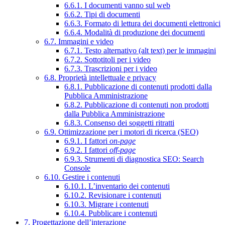
6.6.1. I documenti vanno sul web
6.6.2. Tipi di documenti
6.6.3. Formato di lettura dei documenti elettronici
6.6.4. Modalità di produzione dei documenti
6.7. Immagini e video
6.7.1. Testo alternativo (alt text) per le immagini
6.7.2. Sottotitoli per i video
6.7.3. Trascrizioni per i video
6.8. Proprietà intellettuale e privacy
6.8.1. Pubblicazione di contenuti prodotti dalla
Pubblica Amministrazione
6.8.2. Pubblicazione di contenuti non prodotti
dalla Pubblica Amministrazione
6.8.3. Consenso dei soggetti ritratti
6.9. Ottimizzazione per i motori di ricerca (SEO)
6.9.1. I fattori
on-page
6.9.2. I fattori
off-page
6.9.3. Strumenti di diagnostica SEO: Search
Console
6.10. Gestire i contenuti
6.10.1. L’inventario dei contenuti
6.10.2. Revisionare i contenuti
6.10.3. Migrare i contenuti
6.10.4. Pubblicare i contenuti
7. Progettazione dell’interazione