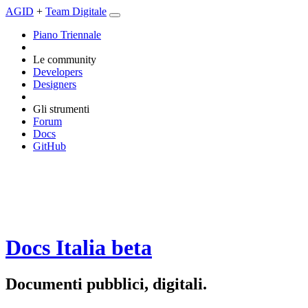
AGID
+
Team Digitale
Piano Triennale
Le community
Developers
Designers
Gli strumenti
Forum
Docs
GitHub
Docs Italia
beta
Documenti pubblici, digitali.