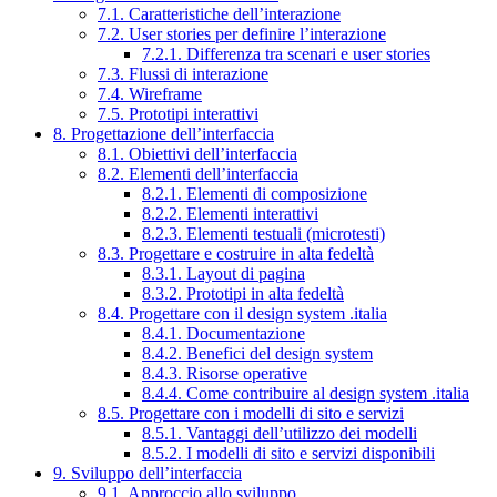
7.1. Caratteristiche dell’interazione
7.2. User stories per definire l’interazione
7.2.1. Differenza tra scenari e user stories
7.3. Flussi di interazione
7.4. Wireframe
7.5. Prototipi interattivi
8. Progettazione dell’interfaccia
8.1. Obiettivi dell’interfaccia
8.2. Elementi dell’interfaccia
8.2.1. Elementi di composizione
8.2.2. Elementi interattivi
8.2.3. Elementi testuali (microtesti)
8.3. Progettare e costruire in alta fedeltà
8.3.1. Layout di pagina
8.3.2. Prototipi in alta fedeltà
8.4. Progettare con il design system .italia
8.4.1. Documentazione
8.4.2. Benefici del design system
8.4.3. Risorse operative
8.4.4. Come contribuire al design system .italia
8.5. Progettare con i modelli di sito e servizi
8.5.1. Vantaggi dell’utilizzo dei modelli
8.5.2. I modelli di sito e servizi disponibili
9. Sviluppo dell’interfaccia
9.1. Approccio allo sviluppo