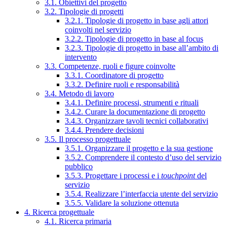
3.1. Obiettivi del progetto
3.2. Tipologie di progetti
3.2.1. Tipologie di progetto in base agli attori
coinvolti nel servizio
3.2.2. Tipologie di progetto in base al focus
3.2.3. Tipologie di progetto in base all’ambito di
intervento
3.3. Competenze, ruoli e figure coinvolte
3.3.1. Coordinatore di progetto
3.3.2. Definire ruoli e responsabilità
3.4. Metodo di lavoro
3.4.1. Definire processi, strumenti e rituali
3.4.2. Curare la documentazione di progetto
3.4.3. Organizzare tavoli tecnici collaborativi
3.4.4. Prendere decisioni
3.5. Il processo progettuale
3.5.1. Organizzare il progetto e la sua gestione
3.5.2. Comprendere il contesto d’uso del servizio
pubblico
3.5.3. Progettare i processi e i
touchpoint
del
servizio
3.5.4. Realizzare l’interfaccia utente del servizio
3.5.5. Validare la soluzione ottenuta
4. Ricerca progettuale
4.1. Ricerca primaria