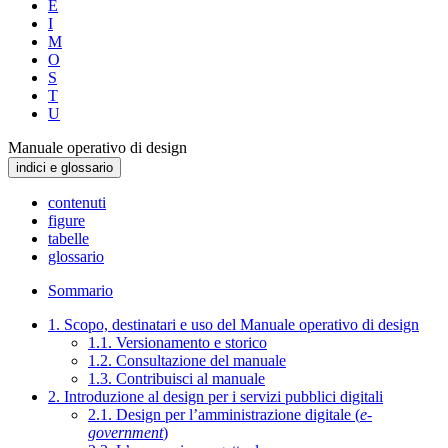
E
I
M
O
S
T
U
Manuale operativo di design
indici e glossario
contenuti
figure
tabelle
glossario
Sommario
1. Scopo, destinatari e uso del Manuale operativo di design
1.1. Versionamento e storico
1.2. Consultazione del manuale
1.3. Contribuisci al manuale
2. Introduzione al design per i servizi pubblici digitali
2.1. Design per l’amministrazione digitale (
e-
government
)