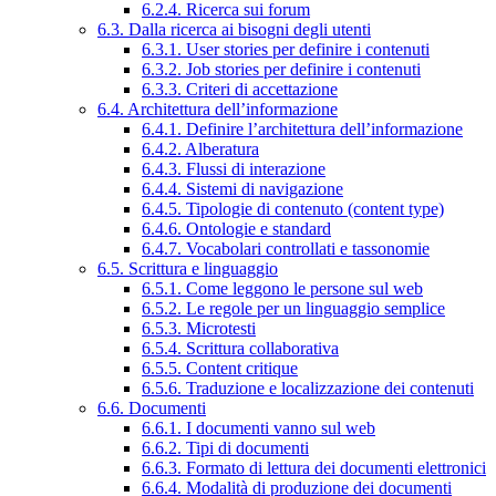
6.2.4. Ricerca sui forum
6.3. Dalla ricerca ai bisogni degli utenti
6.3.1. User stories per definire i contenuti
6.3.2. Job stories per definire i contenuti
6.3.3. Criteri di accettazione
6.4. Architettura dell’informazione
6.4.1. Definire l’architettura dell’informazione
6.4.2. Alberatura
6.4.3. Flussi di interazione
6.4.4. Sistemi di navigazione
6.4.5. Tipologie di contenuto (content type)
6.4.6. Ontologie e standard
6.4.7. Vocabolari controllati e tassonomie
6.5. Scrittura e linguaggio
6.5.1. Come leggono le persone sul web
6.5.2. Le regole per un linguaggio semplice
6.5.3. Microtesti
6.5.4. Scrittura collaborativa
6.5.5. Content critique
6.5.6. Traduzione e localizzazione dei contenuti
6.6. Documenti
6.6.1. I documenti vanno sul web
6.6.2. Tipi di documenti
6.6.3. Formato di lettura dei documenti elettronici
6.6.4. Modalità di produzione dei documenti