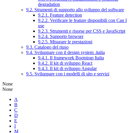
degradation
9.2. Strumenti di supporto allo sviluppo del software
9.2.1. Feature detection
9.2.2. Verificare le feature disponibili con Can I
use
9.2.3. Strumenti e risorse per CSS e JavaScript
9.2.4. Supporto browser
9.2.5. Misurare le prestazioni
9.3. Catalogo del riuso
9.4. Sviluppare con il design system .italia
9.4.1. Il framework Bootstrap Italia
9.4.2. Il kit di sviluppo React
9.4.3. Il kit di sviluppo Angular
9.5. Sviluppare con i modelli di sito e servizi
None
None
A
B
C
D
E
I
M