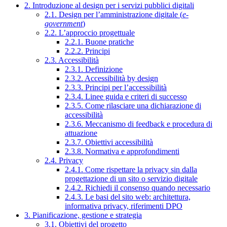
2. Introduzione al design per i servizi pubblici digitali
2.1. Design per l’amministrazione digitale (
e-
government
)
2.2. L’approccio progettuale
2.2.1. Buone pratiche
2.2.2. Principi
2.3. Accessibilità
2.3.1. Definizione
2.3.2. Accessibilità by design
2.3.3. Principi per l’accessibilità
2.3.4. Linee guida e criteri di successo
2.3.5. Come rilasciare una dichiarazione di
accessibilità
2.3.6. Meccanismo di feedback e procedura di
attuazione
2.3.7. Obiettivi accessibilità
2.3.8. Normativa e approfondimenti
2.4. Privacy
2.4.1. Come rispettare la privacy sin dalla
progettazione di un sito o servizio digitale
2.4.2. Richiedi il consenso quando necessario
2.4.3. Le basi del sito web: architettura,
informativa privacy, riferimenti DPO
3. Pianificazione, gestione e strategia
3.1. Obiettivi del progetto