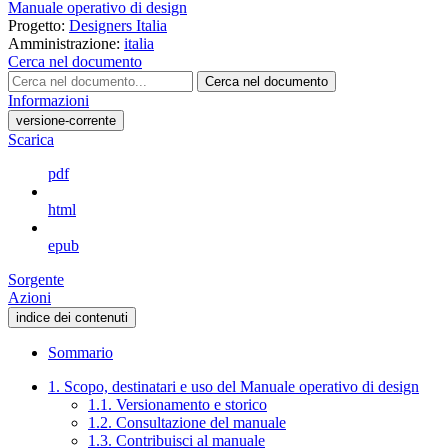
Manuale operativo di design
Progetto:
Designers Italia
Amministrazione:
italia
Cerca nel documento
Cerca nel documento
Informazioni
versione-corrente
Scarica
pdf
html
epub
Sorgente
Azioni
indice dei contenuti
Sommario
1. Scopo, destinatari e uso del Manuale operativo di design
1.1. Versionamento e storico
1.2. Consultazione del manuale
1.3. Contribuisci al manuale