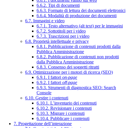
6.6.1. I documenti vanno sul web
6.6.2. Tipi di documenti
6.6.3. Formato di lettura dei documenti elettronici
6.6.4. Modalità di produzione dei documenti
6.7. Immagini e video
6.7.1. Testo alternativo (alt text) per le immagini
6.7.2. Sottotitoli per i video
6.7.3. Trascrizioni per i video
6.8. Proprietà intellettuale e privacy
6.8.1. Pubblicazione di contenuti prodotti dalla
Pubblica Amministrazione
6.8.2. Pubblicazione di contenuti non prodotti
dalla Pubblica Amministrazione
6.8.3. Consenso dei soggetti ritratti
6.9. Ottimizzazione per i motori di ricerca (SEO)
6.9.1. I fattori
on-page
6.9.2. I fattori
off-page
6.9.3. Strumenti di diagnostica SEO: Search
Console
6.10. Gestire i contenuti
6.10.1. L’inventario dei contenuti
6.10.2. Revisionare i contenuti
6.10.3. Migrare i contenuti
6.10.4. Pubblicare i contenuti
7. Progettazione dell’interazione