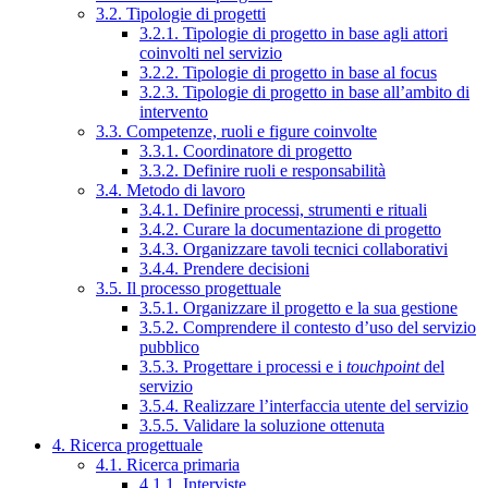
3.2. Tipologie di progetti
3.2.1. Tipologie di progetto in base agli attori
coinvolti nel servizio
3.2.2. Tipologie di progetto in base al focus
3.2.3. Tipologie di progetto in base all’ambito di
intervento
3.3. Competenze, ruoli e figure coinvolte
3.3.1. Coordinatore di progetto
3.3.2. Definire ruoli e responsabilità
3.4. Metodo di lavoro
3.4.1. Definire processi, strumenti e rituali
3.4.2. Curare la documentazione di progetto
3.4.3. Organizzare tavoli tecnici collaborativi
3.4.4. Prendere decisioni
3.5. Il processo progettuale
3.5.1. Organizzare il progetto e la sua gestione
3.5.2. Comprendere il contesto d’uso del servizio
pubblico
3.5.3. Progettare i processi e i
touchpoint
del
servizio
3.5.4. Realizzare l’interfaccia utente del servizio
3.5.5. Validare la soluzione ottenuta
4. Ricerca progettuale
4.1. Ricerca primaria
4.1.1. Interviste