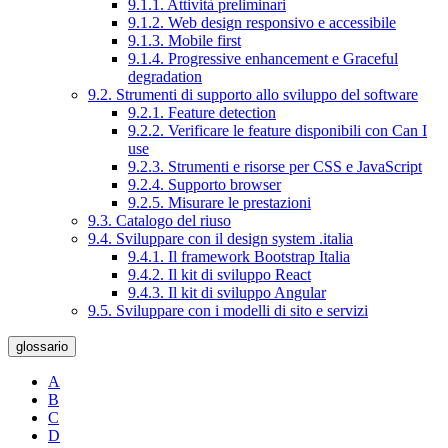
9.1.1. Attività preliminari
9.1.2. Web design responsivo e accessibile
9.1.3. Mobile first
9.1.4. Progressive enhancement e Graceful
degradation
9.2. Strumenti di supporto allo sviluppo del software
9.2.1. Feature detection
9.2.2. Verificare le feature disponibili con Can I
use
9.2.3. Strumenti e risorse per CSS e JavaScript
9.2.4. Supporto browser
9.2.5. Misurare le prestazioni
9.3. Catalogo del riuso
9.4. Sviluppare con il design system .italia
9.4.1. Il framework Bootstrap Italia
9.4.2. Il kit di sviluppo React
9.4.3. Il kit di sviluppo Angular
9.5. Sviluppare con i modelli di sito e servizi
glossario
A
B
C
D