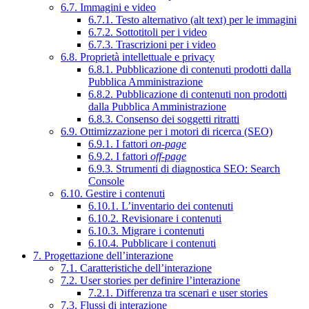
6.7. Immagini e video
6.7.1. Testo alternativo (alt text) per le immagini
6.7.2. Sottotitoli per i video
6.7.3. Trascrizioni per i video
6.8. Proprietà intellettuale e privacy
6.8.1. Pubblicazione di contenuti prodotti dalla
Pubblica Amministrazione
6.8.2. Pubblicazione di contenuti non prodotti
dalla Pubblica Amministrazione
6.8.3. Consenso dei soggetti ritratti
6.9. Ottimizzazione per i motori di ricerca (SEO)
6.9.1. I fattori
on-page
6.9.2. I fattori
off-page
6.9.3. Strumenti di diagnostica SEO: Search
Console
6.10. Gestire i contenuti
6.10.1. L’inventario dei contenuti
6.10.2. Revisionare i contenuti
6.10.3. Migrare i contenuti
6.10.4. Pubblicare i contenuti
7. Progettazione dell’interazione
7.1. Caratteristiche dell’interazione
7.2. User stories per definire l’interazione
7.2.1. Differenza tra scenari e user stories
7.3. Flussi di interazione