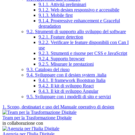
9.1.1. Attività preliminari
9.1.2. Web design responsivo e accessibile
9.1.3. Mobile first
9.1.4. Progressive enhancement e Graceful
degradation
9.2. Strumenti di supporto allo sviluppo del software
9.2.1. Feature detection
9.2.2. Verificare le feature disponibili con Can I
use
9.2.3. Strumenti e risorse per CSS e JavaScript
9.2.4. Supporto browser
9.2.5. Misurare le prestazioni
9.3. Catalogo del riuso
9.4. Sviluppare con il design system .italia
9.4.1. Il framework Bootstrap Italia
9.4.2. Il kit di sviluppo React
9.4.3. Il kit di sviluppo Angular
9.5. Sviluppare con i modelli di sito e servizi
1. Scopo, destinatari e uso del Manuale operativo di design
Team per la Trasformazione Digitale
in collaborazione con
Agenzia per l'Italia Digitale