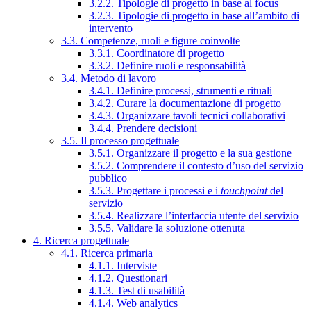
3.2.2. Tipologie di progetto in base al focus
3.2.3. Tipologie di progetto in base all’ambito di
intervento
3.3. Competenze, ruoli e figure coinvolte
3.3.1. Coordinatore di progetto
3.3.2. Definire ruoli e responsabilità
3.4. Metodo di lavoro
3.4.1. Definire processi, strumenti e rituali
3.4.2. Curare la documentazione di progetto
3.4.3. Organizzare tavoli tecnici collaborativi
3.4.4. Prendere decisioni
3.5. Il processo progettuale
3.5.1. Organizzare il progetto e la sua gestione
3.5.2. Comprendere il contesto d’uso del servizio
pubblico
3.5.3. Progettare i processi e i
touchpoint
del
servizio
3.5.4. Realizzare l’interfaccia utente del servizio
3.5.5. Validare la soluzione ottenuta
4. Ricerca progettuale
4.1. Ricerca primaria
4.1.1. Interviste
4.1.2. Questionari
4.1.3. Test di usabilità
4.1.4. Web analytics