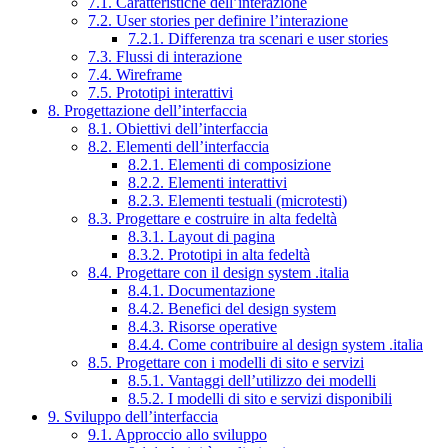
7.1. Caratteristiche dell’interazione
7.2. User stories per definire l’interazione
7.2.1. Differenza tra scenari e user stories
7.3. Flussi di interazione
7.4. Wireframe
7.5. Prototipi interattivi
8. Progettazione dell’interfaccia
8.1. Obiettivi dell’interfaccia
8.2. Elementi dell’interfaccia
8.2.1. Elementi di composizione
8.2.2. Elementi interattivi
8.2.3. Elementi testuali (microtesti)
8.3. Progettare e costruire in alta fedeltà
8.3.1. Layout di pagina
8.3.2. Prototipi in alta fedeltà
8.4. Progettare con il design system .italia
8.4.1. Documentazione
8.4.2. Benefici del design system
8.4.3. Risorse operative
8.4.4. Come contribuire al design system .italia
8.5. Progettare con i modelli di sito e servizi
8.5.1. Vantaggi dell’utilizzo dei modelli
8.5.2. I modelli di sito e servizi disponibili
9. Sviluppo dell’interfaccia
9.1. Approccio allo sviluppo