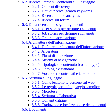
6.2. Ricerca utente sui contenuti e il linguaggio
6.2.1. Content discovery
6.2.2. Dati di ricerca (search keywords)
6.2.3. Ricerca tramite analytics
6.2.4. Ricerca sui forum
6.3. Dalla ricerca ai bisogni degli utenti
6.3.1. User stories per definire i contenuti
6.3.2. Job stories per definire i contenuti
6.3.3. Criteri di accettazione
6.4. Architettura dell’informazione
6.4.1. Definire l’architettura dell’informazione
6.4.2. Alberatura
6.4.3. Flussi di interazione
6.4.4. Sistemi di navigazione
6.4.5. Tipologie di contenuto (content type)
6.4.6. Ontologie e standard
6.4.7. Vocabolari controllati e tassonomie
6.5. Scrittura e linguaggio
6.5.1. Come leggono le persone sul web
6.5.2. Le regole per un linguaggio semplice
6.5.3. Microtesti
6.5.4. Scrittura collaborativa
6.5.5. Content critique
6.5.6. Traduzione e localizzazione dei contenuti
6.6. Documenti