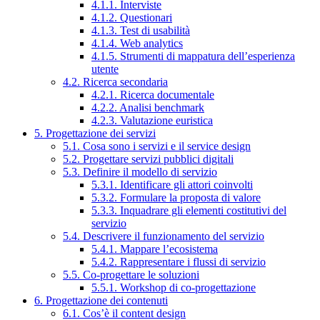
4.1.1. Interviste
4.1.2. Questionari
4.1.3. Test di usabilità
4.1.4. Web analytics
4.1.5. Strumenti di mappatura dell’esperienza
utente
4.2. Ricerca secondaria
4.2.1. Ricerca documentale
4.2.2. Analisi benchmark
4.2.3. Valutazione euristica
5. Progettazione dei servizi
5.1. Cosa sono i servizi e il service design
5.2. Progettare servizi pubblici digitali
5.3. Definire il modello di servizio
5.3.1. Identificare gli attori coinvolti
5.3.2. Formulare la proposta di valore
5.3.3. Inquadrare gli elementi costitutivi del
servizio
5.4. Descrivere il funzionamento del servizio
5.4.1. Mappare l’ecosistema
5.4.2. Rappresentare i flussi di servizio
5.5. Co-progettare le soluzioni
5.5.1. Workshop di co-progettazione
6. Progettazione dei contenuti
6.1. Cos’è il content design