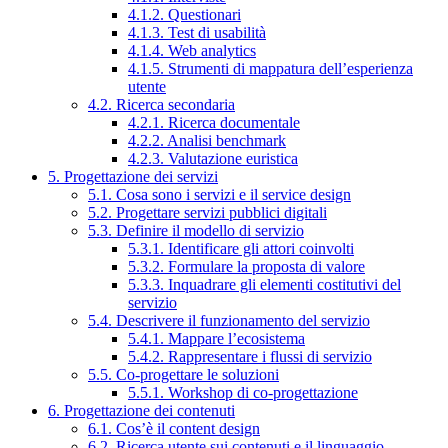
4.1.2. Questionari
4.1.3. Test di usabilità
4.1.4. Web analytics
4.1.5. Strumenti di mappatura dell’esperienza
utente
4.2. Ricerca secondaria
4.2.1. Ricerca documentale
4.2.2. Analisi benchmark
4.2.3. Valutazione euristica
5. Progettazione dei servizi
5.1. Cosa sono i servizi e il service design
5.2. Progettare servizi pubblici digitali
5.3. Definire il modello di servizio
5.3.1. Identificare gli attori coinvolti
5.3.2. Formulare la proposta di valore
5.3.3. Inquadrare gli elementi costitutivi del
servizio
5.4. Descrivere il funzionamento del servizio
5.4.1. Mappare l’ecosistema
5.4.2. Rappresentare i flussi di servizio
5.5. Co-progettare le soluzioni
5.5.1. Workshop di co-progettazione
6. Progettazione dei contenuti
6.1. Cos’è il content design
6.2. Ricerca utente sui contenuti e il linguaggio