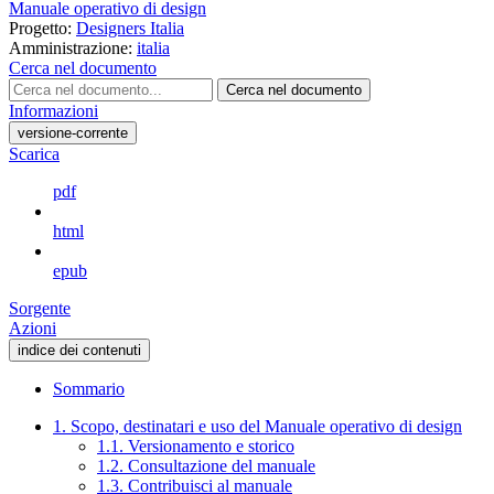
Manuale operativo di design
Progetto:
Designers Italia
Amministrazione:
italia
Cerca nel documento
Cerca nel documento
Informazioni
versione-corrente
Scarica
pdf
html
epub
Sorgente
Azioni
indice dei contenuti
Sommario
1. Scopo, destinatari e uso del Manuale operativo di design
1.1. Versionamento e storico
1.2. Consultazione del manuale
1.3. Contribuisci al manuale