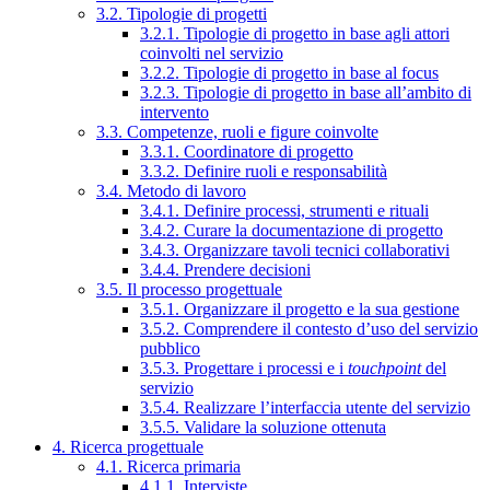
3.2. Tipologie di progetti
3.2.1. Tipologie di progetto in base agli attori
coinvolti nel servizio
3.2.2. Tipologie di progetto in base al focus
3.2.3. Tipologie di progetto in base all’ambito di
intervento
3.3. Competenze, ruoli e figure coinvolte
3.3.1. Coordinatore di progetto
3.3.2. Definire ruoli e responsabilità
3.4. Metodo di lavoro
3.4.1. Definire processi, strumenti e rituali
3.4.2. Curare la documentazione di progetto
3.4.3. Organizzare tavoli tecnici collaborativi
3.4.4. Prendere decisioni
3.5. Il processo progettuale
3.5.1. Organizzare il progetto e la sua gestione
3.5.2. Comprendere il contesto d’uso del servizio
pubblico
3.5.3. Progettare i processi e i
touchpoint
del
servizio
3.5.4. Realizzare l’interfaccia utente del servizio
3.5.5. Validare la soluzione ottenuta
4. Ricerca progettuale
4.1. Ricerca primaria
4.1.1. Interviste