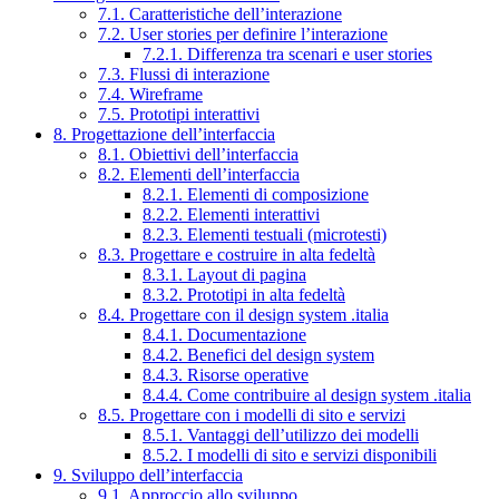
7.1. Caratteristiche dell’interazione
7.2. User stories per definire l’interazione
7.2.1. Differenza tra scenari e user stories
7.3. Flussi di interazione
7.4. Wireframe
7.5. Prototipi interattivi
8. Progettazione dell’interfaccia
8.1. Obiettivi dell’interfaccia
8.2. Elementi dell’interfaccia
8.2.1. Elementi di composizione
8.2.2. Elementi interattivi
8.2.3. Elementi testuali (microtesti)
8.3. Progettare e costruire in alta fedeltà
8.3.1. Layout di pagina
8.3.2. Prototipi in alta fedeltà
8.4. Progettare con il design system .italia
8.4.1. Documentazione
8.4.2. Benefici del design system
8.4.3. Risorse operative
8.4.4. Come contribuire al design system .italia
8.5. Progettare con i modelli di sito e servizi
8.5.1. Vantaggi dell’utilizzo dei modelli
8.5.2. I modelli di sito e servizi disponibili
9. Sviluppo dell’interfaccia
9.1. Approccio allo sviluppo