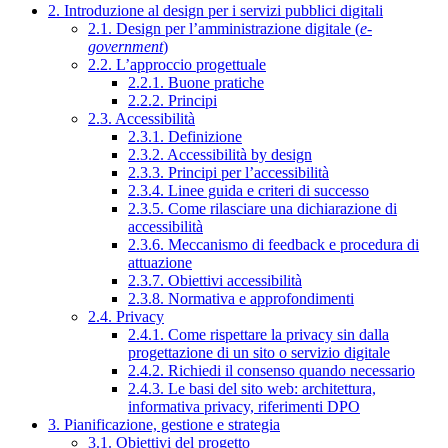
2. Introduzione al design per i servizi pubblici digitali
2.1. Design per l’amministrazione digitale (
e-
government
)
2.2. L’approccio progettuale
2.2.1. Buone pratiche
2.2.2. Principi
2.3. Accessibilità
2.3.1. Definizione
2.3.2. Accessibilità by design
2.3.3. Principi per l’accessibilità
2.3.4. Linee guida e criteri di successo
2.3.5. Come rilasciare una dichiarazione di
accessibilità
2.3.6. Meccanismo di feedback e procedura di
attuazione
2.3.7. Obiettivi accessibilità
2.3.8. Normativa e approfondimenti
2.4. Privacy
2.4.1. Come rispettare la privacy sin dalla
progettazione di un sito o servizio digitale
2.4.2. Richiedi il consenso quando necessario
2.4.3. Le basi del sito web: architettura,
informativa privacy, riferimenti DPO
3. Pianificazione, gestione e strategia
3.1. Obiettivi del progetto