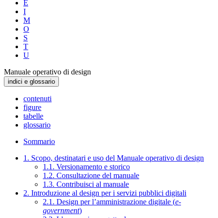
E
I
M
O
S
T
U
Manuale operativo di design
indici e glossario
contenuti
figure
tabelle
glossario
Sommario
1. Scopo, destinatari e uso del Manuale operativo di design
1.1. Versionamento e storico
1.2. Consultazione del manuale
1.3. Contribuisci al manuale
2. Introduzione al design per i servizi pubblici digitali
2.1. Design per l’amministrazione digitale (
e-
government
)