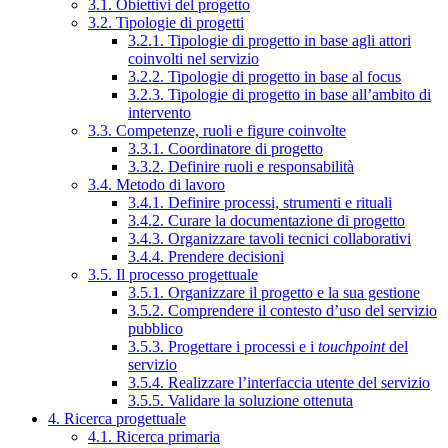
3.1. Obiettivi del progetto
3.2. Tipologie di progetti
3.2.1. Tipologie di progetto in base agli attori
coinvolti nel servizio
3.2.2. Tipologie di progetto in base al focus
3.2.3. Tipologie di progetto in base all’ambito di
intervento
3.3. Competenze, ruoli e figure coinvolte
3.3.1. Coordinatore di progetto
3.3.2. Definire ruoli e responsabilità
3.4. Metodo di lavoro
3.4.1. Definire processi, strumenti e rituali
3.4.2. Curare la documentazione di progetto
3.4.3. Organizzare tavoli tecnici collaborativi
3.4.4. Prendere decisioni
3.5. Il processo progettuale
3.5.1. Organizzare il progetto e la sua gestione
3.5.2. Comprendere il contesto d’uso del servizio
pubblico
3.5.3. Progettare i processi e i
touchpoint
del
servizio
3.5.4. Realizzare l’interfaccia utente del servizio
3.5.5. Validare la soluzione ottenuta
4. Ricerca progettuale
4.1. Ricerca primaria