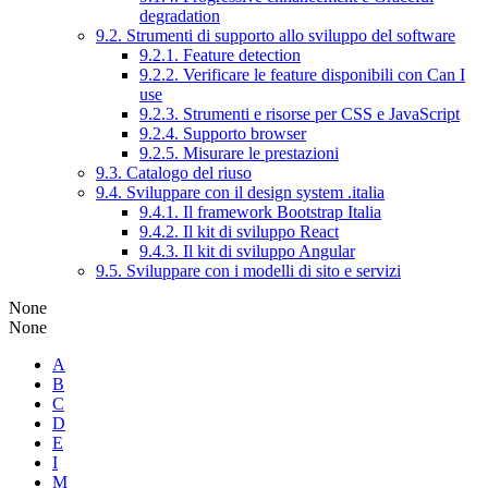
degradation
9.2. Strumenti di supporto allo sviluppo del software
9.2.1. Feature detection
9.2.2. Verificare le feature disponibili con Can I
use
9.2.3. Strumenti e risorse per CSS e JavaScript
9.2.4. Supporto browser
9.2.5. Misurare le prestazioni
9.3. Catalogo del riuso
9.4. Sviluppare con il design system .italia
9.4.1. Il framework Bootstrap Italia
9.4.2. Il kit di sviluppo React
9.4.3. Il kit di sviluppo Angular
9.5. Sviluppare con i modelli di sito e servizi
None
None
A
B
C
D
E
I
M