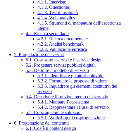
4.1.1. Interviste
4.1.2. Questionari
4.1.3. Test di usabilità
4.1.4. Web analytics
4.1.5. Strumenti di mappatura dell’esperienza
utente
4.2. Ricerca secondaria
4.2.1. Ricerca documentale
4.2.2. Analisi benchmark
4.2.3. Valutazione euristica
5. Progettazione dei servizi
5.1. Cosa sono i servizi e il service design
5.2. Progettare servizi pubblici digitali
5.3. Definire il modello di servizio
5.3.1. Identificare gli attori coinvolti
5.3.2. Formulare la proposta di valore
5.3.3. Inquadrare gli elementi costitutivi del
servizio
5.4. Descrivere il funzionamento del servizio
5.4.1. Mappare l’ecosistema
5.4.2. Rappresentare i flussi di servizio
5.5. Co-progettare le soluzioni
5.5.1. Workshop di co-progettazione
6. Progettazione dei contenuti
6.1. Cos’è il content design