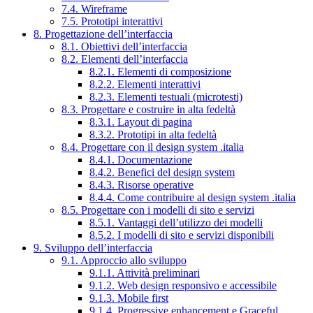
7.4. Wireframe
7.5. Prototipi interattivi
8. Progettazione dell’interfaccia
8.1. Obiettivi dell’interfaccia
8.2. Elementi dell’interfaccia
8.2.1. Elementi di composizione
8.2.2. Elementi interattivi
8.2.3. Elementi testuali (microtesti)
8.3. Progettare e costruire in alta fedeltà
8.3.1. Layout di pagina
8.3.2. Prototipi in alta fedeltà
8.4. Progettare con il design system .italia
8.4.1. Documentazione
8.4.2. Benefici del design system
8.4.3. Risorse operative
8.4.4. Come contribuire al design system .italia
8.5. Progettare con i modelli di sito e servizi
8.5.1. Vantaggi dell’utilizzo dei modelli
8.5.2. I modelli di sito e servizi disponibili
9. Sviluppo dell’interfaccia
9.1. Approccio allo sviluppo
9.1.1. Attività preliminari
9.1.2. Web design responsivo e accessibile
9.1.3. Mobile first
9.1.4. Progressive enhancement e Graceful