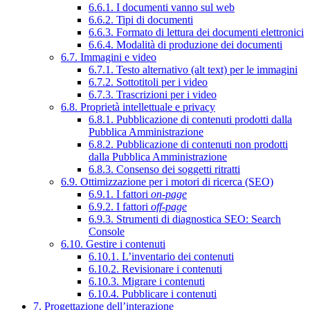
6.6.1. I documenti vanno sul web
6.6.2. Tipi di documenti
6.6.3. Formato di lettura dei documenti elettronici
6.6.4. Modalità di produzione dei documenti
6.7. Immagini e video
6.7.1. Testo alternativo (alt text) per le immagini
6.7.2. Sottotitoli per i video
6.7.3. Trascrizioni per i video
6.8. Proprietà intellettuale e privacy
6.8.1. Pubblicazione di contenuti prodotti dalla
Pubblica Amministrazione
6.8.2. Pubblicazione di contenuti non prodotti
dalla Pubblica Amministrazione
6.8.3. Consenso dei soggetti ritratti
6.9. Ottimizzazione per i motori di ricerca (SEO)
6.9.1. I fattori
on-page
6.9.2. I fattori
off-page
6.9.3. Strumenti di diagnostica SEO: Search
Console
6.10. Gestire i contenuti
6.10.1. L’inventario dei contenuti
6.10.2. Revisionare i contenuti
6.10.3. Migrare i contenuti
6.10.4. Pubblicare i contenuti
7. Progettazione dell’interazione