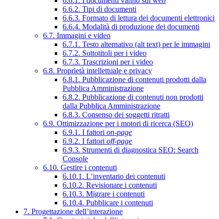
6.6.1. I documenti vanno sul web
6.6.2. Tipi di documenti
6.6.3. Formato di lettura dei documenti elettronici
6.6.4. Modalità di produzione dei documenti
6.7. Immagini e video
6.7.1. Testo alternativo (alt text) per le immagini
6.7.2. Sottotitoli per i video
6.7.3. Trascrizioni per i video
6.8. Proprietà intellettuale e privacy
6.8.1. Pubblicazione di contenuti prodotti dalla
Pubblica Amministrazione
6.8.2. Pubblicazione di contenuti non prodotti
dalla Pubblica Amministrazione
6.8.3. Consenso dei soggetti ritratti
6.9. Ottimizzazione per i motori di ricerca (SEO)
6.9.1. I fattori
on-page
6.9.2. I fattori
off-page
6.9.3. Strumenti di diagnostica SEO: Search
Console
6.10. Gestire i contenuti
6.10.1. L’inventario dei contenuti
6.10.2. Revisionare i contenuti
6.10.3. Migrare i contenuti
6.10.4. Pubblicare i contenuti
7. Progettazione dell’interazione