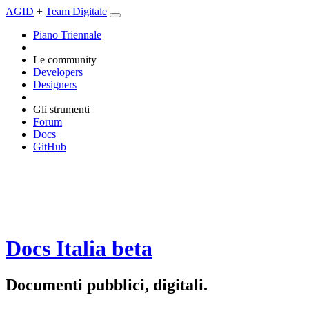
AGID
+
Team Digitale
Piano Triennale
Le community
Developers
Designers
Gli strumenti
Forum
Docs
GitHub
Docs Italia
beta
Documenti pubblici, digitali.