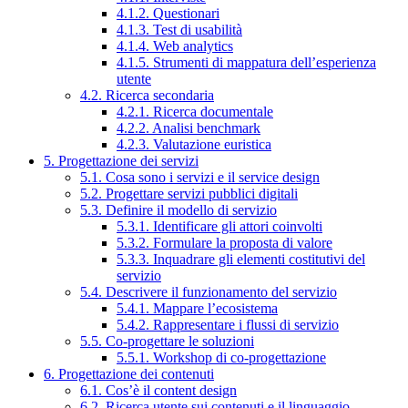
4.1.2. Questionari
4.1.3. Test di usabilità
4.1.4. Web analytics
4.1.5. Strumenti di mappatura dell’esperienza
utente
4.2. Ricerca secondaria
4.2.1. Ricerca documentale
4.2.2. Analisi benchmark
4.2.3. Valutazione euristica
5. Progettazione dei servizi
5.1. Cosa sono i servizi e il service design
5.2. Progettare servizi pubblici digitali
5.3. Definire il modello di servizio
5.3.1. Identificare gli attori coinvolti
5.3.2. Formulare la proposta di valore
5.3.3. Inquadrare gli elementi costitutivi del
servizio
5.4. Descrivere il funzionamento del servizio
5.4.1. Mappare l’ecosistema
5.4.2. Rappresentare i flussi di servizio
5.5. Co-progettare le soluzioni
5.5.1. Workshop di co-progettazione
6. Progettazione dei contenuti
6.1. Cos’è il content design
6.2. Ricerca utente sui contenuti e il linguaggio