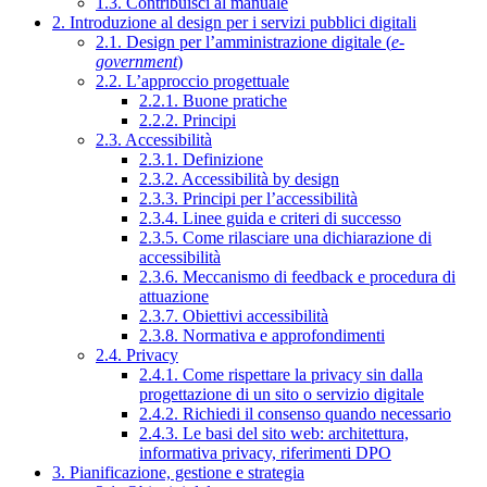
1.3. Contribuisci al manuale
2. Introduzione al design per i servizi pubblici digitali
2.1. Design per l’amministrazione digitale (
e-
government
)
2.2. L’approccio progettuale
2.2.1. Buone pratiche
2.2.2. Principi
2.3. Accessibilità
2.3.1. Definizione
2.3.2. Accessibilità by design
2.3.3. Principi per l’accessibilità
2.3.4. Linee guida e criteri di successo
2.3.5. Come rilasciare una dichiarazione di
accessibilità
2.3.6. Meccanismo di feedback e procedura di
attuazione
2.3.7. Obiettivi accessibilità
2.3.8. Normativa e approfondimenti
2.4. Privacy
2.4.1. Come rispettare la privacy sin dalla
progettazione di un sito o servizio digitale
2.4.2. Richiedi il consenso quando necessario
2.4.3. Le basi del sito web: architettura,
informativa privacy, riferimenti DPO
3. Pianificazione, gestione e strategia