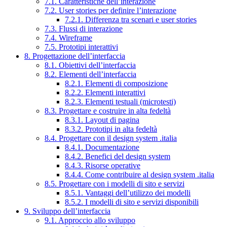
7.1. Caratteristiche dell’interazione
7.2. User stories per definire l’interazione
7.2.1. Differenza tra scenari e user stories
7.3. Flussi di interazione
7.4. Wireframe
7.5. Prototipi interattivi
8. Progettazione dell’interfaccia
8.1. Obiettivi dell’interfaccia
8.2. Elementi dell’interfaccia
8.2.1. Elementi di composizione
8.2.2. Elementi interattivi
8.2.3. Elementi testuali (microtesti)
8.3. Progettare e costruire in alta fedeltà
8.3.1. Layout di pagina
8.3.2. Prototipi in alta fedeltà
8.4. Progettare con il design system .italia
8.4.1. Documentazione
8.4.2. Benefici del design system
8.4.3. Risorse operative
8.4.4. Come contribuire al design system .italia
8.5. Progettare con i modelli di sito e servizi
8.5.1. Vantaggi dell’utilizzo dei modelli
8.5.2. I modelli di sito e servizi disponibili
9. Sviluppo dell’interfaccia
9.1. Approccio allo sviluppo