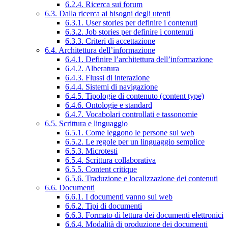
6.2.4. Ricerca sui forum
6.3. Dalla ricerca ai bisogni degli utenti
6.3.1. User stories per definire i contenuti
6.3.2. Job stories per definire i contenuti
6.3.3. Criteri di accettazione
6.4. Architettura dell’informazione
6.4.1. Definire l’architettura dell’informazione
6.4.2. Alberatura
6.4.3. Flussi di interazione
6.4.4. Sistemi di navigazione
6.4.5. Tipologie di contenuto (content type)
6.4.6. Ontologie e standard
6.4.7. Vocabolari controllati e tassonomie
6.5. Scrittura e linguaggio
6.5.1. Come leggono le persone sul web
6.5.2. Le regole per un linguaggio semplice
6.5.3. Microtesti
6.5.4. Scrittura collaborativa
6.5.5. Content critique
6.5.6. Traduzione e localizzazione dei contenuti
6.6. Documenti
6.6.1. I documenti vanno sul web
6.6.2. Tipi di documenti
6.6.3. Formato di lettura dei documenti elettronici
6.6.4. Modalità di produzione dei documenti