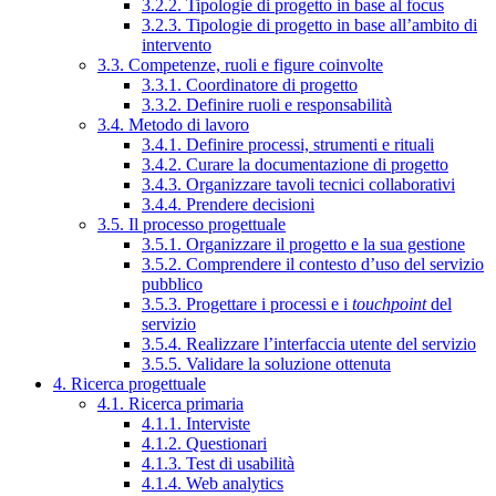
3.2.2. Tipologie di progetto in base al focus
3.2.3. Tipologie di progetto in base all’ambito di
intervento
3.3. Competenze, ruoli e figure coinvolte
3.3.1. Coordinatore di progetto
3.3.2. Definire ruoli e responsabilità
3.4. Metodo di lavoro
3.4.1. Definire processi, strumenti e rituali
3.4.2. Curare la documentazione di progetto
3.4.3. Organizzare tavoli tecnici collaborativi
3.4.4. Prendere decisioni
3.5. Il processo progettuale
3.5.1. Organizzare il progetto e la sua gestione
3.5.2. Comprendere il contesto d’uso del servizio
pubblico
3.5.3. Progettare i processi e i
touchpoint
del
servizio
3.5.4. Realizzare l’interfaccia utente del servizio
3.5.5. Validare la soluzione ottenuta
4. Ricerca progettuale
4.1. Ricerca primaria
4.1.1. Interviste
4.1.2. Questionari
4.1.3. Test di usabilità
4.1.4. Web analytics