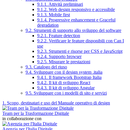
9.1.1. Attività preliminari
9.1.2. Web design responsivo e accessibile
9.1.3. Mobile first
9.1.4. Progressive enhancement e Graceful
degradation
9.2. Strumenti di supporto allo sviluppo del software
9.2.1. Feature detection
9.2.2. Verificare le feature disponibili con Can I
use
9.2.3. Strumenti e risorse per CSS e JavaScript
9.2.4. Supporto browser
9.2.5. Misurare le prestazioni
9.3. Catalogo del riuso
9.4. Sviluppare con il design system .italia
9.4.1. Il framework Bootstrap Italia
9.4.2. Il kit di sviluppo React
9.4.3. Il kit di sviluppo Angular
9.5. Sviluppare con i modelli di sito e servizi
1. Scopo, destinatari e uso del Manuale operativo di design
Team per la Trasformazione Digitale
in collaborazione con
Agenzia per l'Italia Digitale