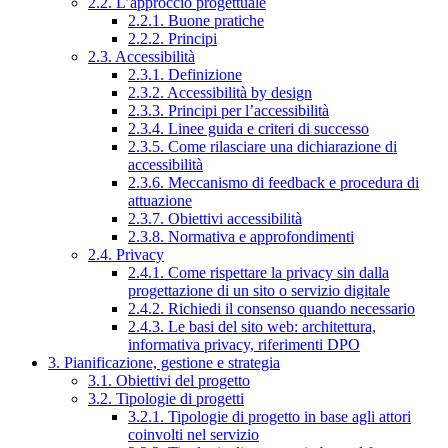
2.2. L’approccio progettuale
2.2.1. Buone pratiche
2.2.2. Principi
2.3. Accessibilità
2.3.1. Definizione
2.3.2. Accessibilità by design
2.3.3. Principi per l’accessibilità
2.3.4. Linee guida e criteri di successo
2.3.5. Come rilasciare una dichiarazione di
accessibilità
2.3.6. Meccanismo di feedback e procedura di
attuazione
2.3.7. Obiettivi accessibilità
2.3.8. Normativa e approfondimenti
2.4. Privacy
2.4.1. Come rispettare la privacy sin dalla
progettazione di un sito o servizio digitale
2.4.2. Richiedi il consenso quando necessario
2.4.3. Le basi del sito web: architettura,
informativa privacy, riferimenti DPO
3. Pianificazione, gestione e strategia
3.1. Obiettivi del progetto
3.2. Tipologie di progetti
3.2.1. Tipologie di progetto in base agli attori
coinvolti nel servizio