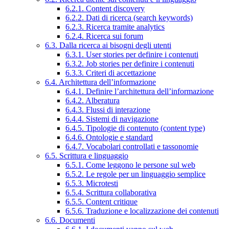
6.2.1. Content discovery
6.2.2. Dati di ricerca (search keywords)
6.2.3. Ricerca tramite analytics
6.2.4. Ricerca sui forum
6.3. Dalla ricerca ai bisogni degli utenti
6.3.1. User stories per definire i contenuti
6.3.2. Job stories per definire i contenuti
6.3.3. Criteri di accettazione
6.4. Architettura dell’informazione
6.4.1. Definire l’architettura dell’informazione
6.4.2. Alberatura
6.4.3. Flussi di interazione
6.4.4. Sistemi di navigazione
6.4.5. Tipologie di contenuto (content type)
6.4.6. Ontologie e standard
6.4.7. Vocabolari controllati e tassonomie
6.5. Scrittura e linguaggio
6.5.1. Come leggono le persone sul web
6.5.2. Le regole per un linguaggio semplice
6.5.3. Microtesti
6.5.4. Scrittura collaborativa
6.5.5. Content critique
6.5.6. Traduzione e localizzazione dei contenuti
6.6. Documenti