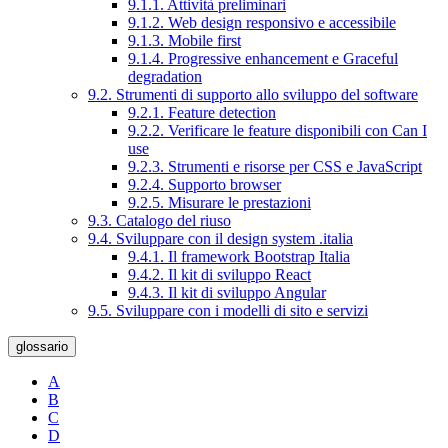
9.1.1. Attività preliminari
9.1.2. Web design responsivo e accessibile
9.1.3. Mobile first
9.1.4. Progressive enhancement e Graceful
degradation
9.2. Strumenti di supporto allo sviluppo del software
9.2.1. Feature detection
9.2.2. Verificare le feature disponibili con Can I
use
9.2.3. Strumenti e risorse per CSS e JavaScript
9.2.4. Supporto browser
9.2.5. Misurare le prestazioni
9.3. Catalogo del riuso
9.4. Sviluppare con il design system .italia
9.4.1. Il framework Bootstrap Italia
9.4.2. Il kit di sviluppo React
9.4.3. Il kit di sviluppo Angular
9.5. Sviluppare con i modelli di sito e servizi
glossario
A
B
C
D