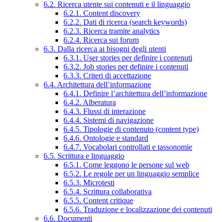
6.2. Ricerca utente sui contenuti e il linguaggio
6.2.1. Content discovery
6.2.2. Dati di ricerca (search keywords)
6.2.3. Ricerca tramite analytics
6.2.4. Ricerca sui forum
6.3. Dalla ricerca ai bisogni degli utenti
6.3.1. User stories per definire i contenuti
6.3.2. Job stories per definire i contenuti
6.3.3. Criteri di accettazione
6.4. Architettura dell’informazione
6.4.1. Definire l’architettura dell’informazione
6.4.2. Alberatura
6.4.3. Flussi di interazione
6.4.4. Sistemi di navigazione
6.4.5. Tipologie di contenuto (content type)
6.4.6. Ontologie e standard
6.4.7. Vocabolari controllati e tassonomie
6.5. Scrittura e linguaggio
6.5.1. Come leggono le persone sul web
6.5.2. Le regole per un linguaggio semplice
6.5.3. Microtesti
6.5.4. Scrittura collaborativa
6.5.5. Content critique
6.5.6. Traduzione e localizzazione dei contenuti
6.6. Documenti