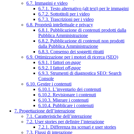
6.7. Immagini e video
6.7.1. Testo alternativo (alt text) per le immagini
6.7.2. Sottotitoli per i video
6.7.3. Trascrizioni per i video
6.8. Proprietà intellettuale e privacy
6.8.1. Pubblicazione di contenuti prodotti dalla
Pubblica Amministrazione
6.8.2. Pubblicazione di contenuti non prodotti
dalla Pubblica Amministrazione
6.8.3. Consenso dei soggetti ritratti
6.9. Ottimizzazione per i motori di ricerca (SEO)
6.9.1. I fattori
on-page
6.9.2. I fattori
off-page
6.9.3. Strumenti di diagnostica SEO: Search
Console
6.10. Gestire i contenuti
6.10.1. L’inventario dei contenuti
6.10.2. Revisionare i contenuti
6.10.3. Migrare i contenuti
6.10.4. Pubblicare i contenuti
7. Progettazione dell’interazione
7.1. Caratteristiche dell’interazione
7.2. User stories per definire l’interazione
7.2.1. Differenza tra scenari e user stories
7.3. Flussi di interazione