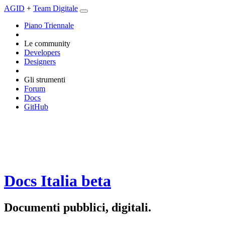
AGID
+
Team Digitale
Piano Triennale
Le community
Developers
Designers
Gli strumenti
Forum
Docs
GitHub
Docs Italia
beta
Documenti pubblici, digitali.