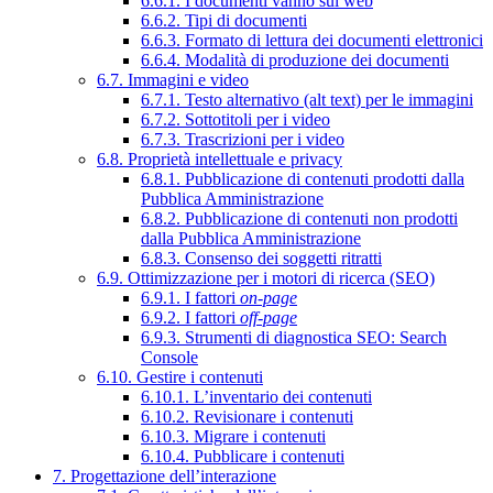
6.6.1. I documenti vanno sul web
6.6.2. Tipi di documenti
6.6.3. Formato di lettura dei documenti elettronici
6.6.4. Modalità di produzione dei documenti
6.7. Immagini e video
6.7.1. Testo alternativo (alt text) per le immagini
6.7.2. Sottotitoli per i video
6.7.3. Trascrizioni per i video
6.8. Proprietà intellettuale e privacy
6.8.1. Pubblicazione di contenuti prodotti dalla
Pubblica Amministrazione
6.8.2. Pubblicazione di contenuti non prodotti
dalla Pubblica Amministrazione
6.8.3. Consenso dei soggetti ritratti
6.9. Ottimizzazione per i motori di ricerca (SEO)
6.9.1. I fattori
on-page
6.9.2. I fattori
off-page
6.9.3. Strumenti di diagnostica SEO: Search
Console
6.10. Gestire i contenuti
6.10.1. L’inventario dei contenuti
6.10.2. Revisionare i contenuti
6.10.3. Migrare i contenuti
6.10.4. Pubblicare i contenuti
7. Progettazione dell’interazione