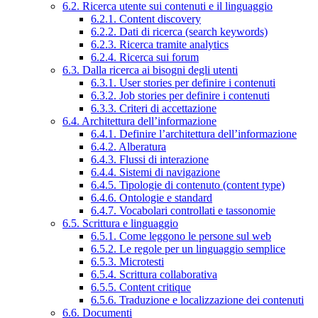
6.2. Ricerca utente sui contenuti e il linguaggio
6.2.1. Content discovery
6.2.2. Dati di ricerca (search keywords)
6.2.3. Ricerca tramite analytics
6.2.4. Ricerca sui forum
6.3. Dalla ricerca ai bisogni degli utenti
6.3.1. User stories per definire i contenuti
6.3.2. Job stories per definire i contenuti
6.3.3. Criteri di accettazione
6.4. Architettura dell’informazione
6.4.1. Definire l’architettura dell’informazione
6.4.2. Alberatura
6.4.3. Flussi di interazione
6.4.4. Sistemi di navigazione
6.4.5. Tipologie di contenuto (content type)
6.4.6. Ontologie e standard
6.4.7. Vocabolari controllati e tassonomie
6.5. Scrittura e linguaggio
6.5.1. Come leggono le persone sul web
6.5.2. Le regole per un linguaggio semplice
6.5.3. Microtesti
6.5.4. Scrittura collaborativa
6.5.5. Content critique
6.5.6. Traduzione e localizzazione dei contenuti
6.6. Documenti