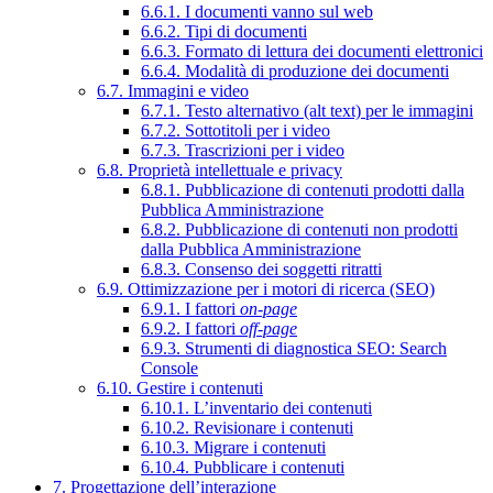
6.6.1. I documenti vanno sul web
6.6.2. Tipi di documenti
6.6.3. Formato di lettura dei documenti elettronici
6.6.4. Modalità di produzione dei documenti
6.7. Immagini e video
6.7.1. Testo alternativo (alt text) per le immagini
6.7.2. Sottotitoli per i video
6.7.3. Trascrizioni per i video
6.8. Proprietà intellettuale e privacy
6.8.1. Pubblicazione di contenuti prodotti dalla
Pubblica Amministrazione
6.8.2. Pubblicazione di contenuti non prodotti
dalla Pubblica Amministrazione
6.8.3. Consenso dei soggetti ritratti
6.9. Ottimizzazione per i motori di ricerca (SEO)
6.9.1. I fattori
on-page
6.9.2. I fattori
off-page
6.9.3. Strumenti di diagnostica SEO: Search
Console
6.10. Gestire i contenuti
6.10.1. L’inventario dei contenuti
6.10.2. Revisionare i contenuti
6.10.3. Migrare i contenuti
6.10.4. Pubblicare i contenuti
7. Progettazione dell’interazione