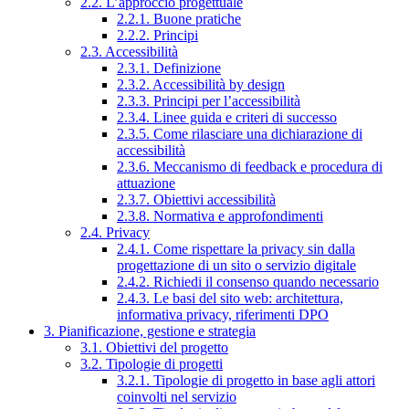
2.2. L’approccio progettuale
2.2.1. Buone pratiche
2.2.2. Principi
2.3. Accessibilità
2.3.1. Definizione
2.3.2. Accessibilità by design
2.3.3. Principi per l’accessibilità
2.3.4. Linee guida e criteri di successo
2.3.5. Come rilasciare una dichiarazione di
accessibilità
2.3.6. Meccanismo di feedback e procedura di
attuazione
2.3.7. Obiettivi accessibilità
2.3.8. Normativa e approfondimenti
2.4. Privacy
2.4.1. Come rispettare la privacy sin dalla
progettazione di un sito o servizio digitale
2.4.2. Richiedi il consenso quando necessario
2.4.3. Le basi del sito web: architettura,
informativa privacy, riferimenti DPO
3. Pianificazione, gestione e strategia
3.1. Obiettivi del progetto
3.2. Tipologie di progetti
3.2.1. Tipologie di progetto in base agli attori
coinvolti nel servizio