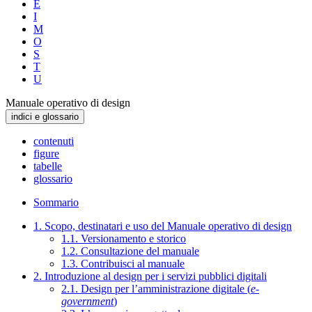
E
I
M
O
S
T
U
Manuale operativo di design
indici e glossario
contenuti
figure
tabelle
glossario
Sommario
1. Scopo, destinatari e uso del Manuale operativo di design
1.1. Versionamento e storico
1.2. Consultazione del manuale
1.3. Contribuisci al manuale
2. Introduzione al design per i servizi pubblici digitali
2.1. Design per l’amministrazione digitale (
e-
government
)