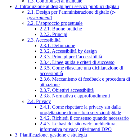
1.3. Contribuisci al manuale
2. Introduzione al design per i servizi pubblici digitali
2.1. Design per l’amministrazione digitale (
e-
government
)
2.2. L’approccio progettuale
2.2.1. Buone pratiche
2.2.2. Principi
2.3. Accessibilità
2.3.1. Definizione
2.3.2. Accessibilità by design
2.3.3. Principi per l’accessibilità
2.3.4. Linee guida e criteri di successo
2.3.5. Come rilasciare una dichiarazione di
accessibilità
2.3.6. Meccanismo di feedback e procedura di
attuazione
2.3.7. Obiettivi accessibilità
2.3.8. Normativa e approfondimenti
2.4. Privacy
2.4.1. Come rispettare la privacy sin dalla
progettazione di un sito o servizio digitale
2.4.2. Richiedi il consenso quando necessario
2.4.3. Le basi del sito web: architettura,
informativa privacy, riferimenti DPO
3. Pianificazione, gestione e strategia