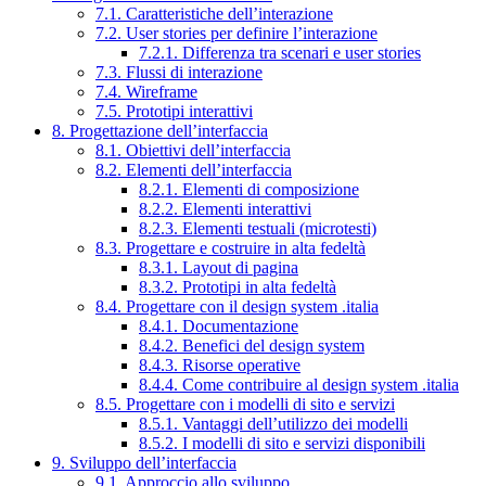
7.1. Caratteristiche dell’interazione
7.2. User stories per definire l’interazione
7.2.1. Differenza tra scenari e user stories
7.3. Flussi di interazione
7.4. Wireframe
7.5. Prototipi interattivi
8. Progettazione dell’interfaccia
8.1. Obiettivi dell’interfaccia
8.2. Elementi dell’interfaccia
8.2.1. Elementi di composizione
8.2.2. Elementi interattivi
8.2.3. Elementi testuali (microtesti)
8.3. Progettare e costruire in alta fedeltà
8.3.1. Layout di pagina
8.3.2. Prototipi in alta fedeltà
8.4. Progettare con il design system .italia
8.4.1. Documentazione
8.4.2. Benefici del design system
8.4.3. Risorse operative
8.4.4. Come contribuire al design system .italia
8.5. Progettare con i modelli di sito e servizi
8.5.1. Vantaggi dell’utilizzo dei modelli
8.5.2. I modelli di sito e servizi disponibili
9. Sviluppo dell’interfaccia
9.1. Approccio allo sviluppo