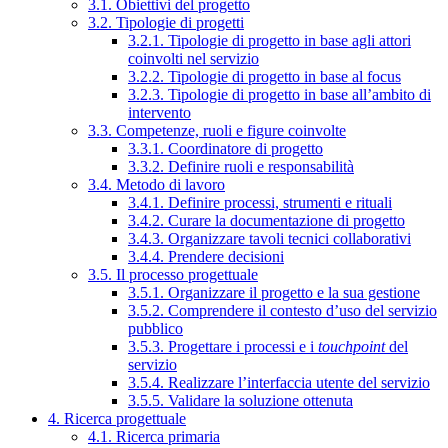
3.1. Obiettivi del progetto
3.2. Tipologie di progetti
3.2.1. Tipologie di progetto in base agli attori
coinvolti nel servizio
3.2.2. Tipologie di progetto in base al focus
3.2.3. Tipologie di progetto in base all’ambito di
intervento
3.3. Competenze, ruoli e figure coinvolte
3.3.1. Coordinatore di progetto
3.3.2. Definire ruoli e responsabilità
3.4. Metodo di lavoro
3.4.1. Definire processi, strumenti e rituali
3.4.2. Curare la documentazione di progetto
3.4.3. Organizzare tavoli tecnici collaborativi
3.4.4. Prendere decisioni
3.5. Il processo progettuale
3.5.1. Organizzare il progetto e la sua gestione
3.5.2. Comprendere il contesto d’uso del servizio
pubblico
3.5.3. Progettare i processi e i
touchpoint
del
servizio
3.5.4. Realizzare l’interfaccia utente del servizio
3.5.5. Validare la soluzione ottenuta
4. Ricerca progettuale
4.1. Ricerca primaria