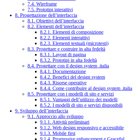
7.4. Wireframe
7.5. Prototipi interattivi
8. Progettazione dell’interfaccia
8.1. Obiettivi dell’interfaccia
8.2. Elementi dell’interfaccia
8.2.1. Elementi di composizione
8.2.2. Elementi interattivi
8.2.3. Elementi testuali (microtesti)
8.3. Progettare e costruire in alta fedeltà
8.3.1. Layout di pagina
8.3.2. Prototipi in alta fedeltà
8.4. Progettare con il design system .italia
8.4.1. Documentazione
8.4.2. Benefici del design system
8.4.3. Risorse operative
8.4.4. Come contribuire al design system .italia
8.5. Progettare con i modelli di sito e servizi
8.5.1. Vantaggi dell’utilizzo dei modelli
8.5.2. I modelli di sito e servizi disponibili
9. Sviluppo dell’interfaccia
9.1. Approccio allo sviluppo
9.1.1. Attività preliminari
9.1.2. Web design responsivo e accessibile
9.1.3. Mobile first
9.1.4. Progressive enhancement e Graceful