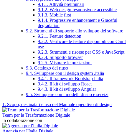
9.1.1. Attività preliminari
9.1.2. Web design responsivo e accessibile
9.1.3. Mobile first
9.1.4. Progressive enhancement e Graceful
degradation
9.2. Strumenti di supporto allo sviluppo del software
9.2.1. Feature detection
9.2.2. Verificare le feature disponibili con Can I
use
9.2.3. Strumenti e risorse per CSS e JavaScript
9.2.4. Supporto browser
9.2.5. Misurare le prestazioni
9.3. Catalogo del riuso
9.4. Sviluppare con il design system .italia
9.4.1. Il framework Bootstrap Italia
9.4.2. Il kit di sviluppo React
9.4.3. Il kit di sviluppo Angular
9.5. Sviluppare con i modelli di sito e servizi
1. Scopo, destinatari e uso del Manuale operativo di design
Team per la Trasformazione Digitale
in collaborazione con
Agenzia per l'Italia Digitale