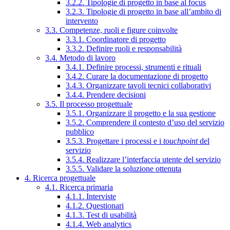
3.2.2. Tipologie di progetto in base al focus
3.2.3. Tipologie di progetto in base all’ambito di
intervento
3.3. Competenze, ruoli e figure coinvolte
3.3.1. Coordinatore di progetto
3.3.2. Definire ruoli e responsabilità
3.4. Metodo di lavoro
3.4.1. Definire processi, strumenti e rituali
3.4.2. Curare la documentazione di progetto
3.4.3. Organizzare tavoli tecnici collaborativi
3.4.4. Prendere decisioni
3.5. Il processo progettuale
3.5.1. Organizzare il progetto e la sua gestione
3.5.2. Comprendere il contesto d’uso del servizio
pubblico
3.5.3. Progettare i processi e i
touchpoint
del
servizio
3.5.4. Realizzare l’interfaccia utente del servizio
3.5.5. Validare la soluzione ottenuta
4. Ricerca progettuale
4.1. Ricerca primaria
4.1.1. Interviste
4.1.2. Questionari
4.1.3. Test di usabilità
4.1.4. Web analytics