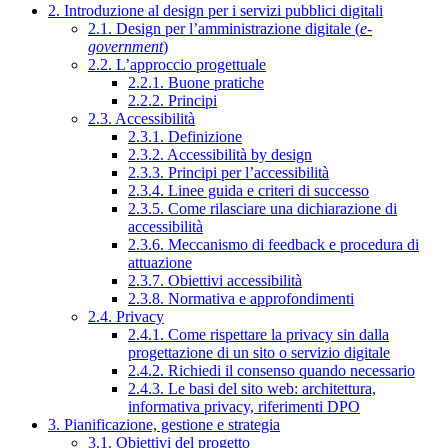
2. Introduzione al design per i servizi pubblici digitali
2.1. Design per l’amministrazione digitale (
e-
government
)
2.2. L’approccio progettuale
2.2.1. Buone pratiche
2.2.2. Principi
2.3. Accessibilità
2.3.1. Definizione
2.3.2. Accessibilità by design
2.3.3. Principi per l’accessibilità
2.3.4. Linee guida e criteri di successo
2.3.5. Come rilasciare una dichiarazione di
accessibilità
2.3.6. Meccanismo di feedback e procedura di
attuazione
2.3.7. Obiettivi accessibilità
2.3.8. Normativa e approfondimenti
2.4. Privacy
2.4.1. Come rispettare la privacy sin dalla
progettazione di un sito o servizio digitale
2.4.2. Richiedi il consenso quando necessario
2.4.3. Le basi del sito web: architettura,
informativa privacy, riferimenti DPO
3. Pianificazione, gestione e strategia
3.1. Obiettivi del progetto