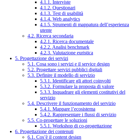
4.1.1. Interviste
4.1.2. Questionari
4.1.3. Test di usabilità
4.1.4. Web analytics
4.1.5. Strumenti di mappatura dell’esperienza
utente
4.2. Ricerca secondaria
4.2.1. Ricerca documentale
4.2.2. Analisi benchmark
4.2.3. Valutazione euristica
5. Progettazione dei servizi
5.1. Cosa sono i servizi e il service design
5.2. Progettare servizi pubblici digitali
5.3. Definire il modello di servizio
5.3.1. Identificare gli attori coinvolti
5.3.2. Formulare la proposta di valore
5.3.3. Inquadrare gli elementi costitutivi del
servizio
5.4. Descrivere il funzionamento del servizio
5.4.1. Mappare l’ecosistema
5.4.2. Rappresentare i flussi di servizio
5.5. Co-progettare le soluzioni
5.5.1. Workshop di co-progettazione
6. Progettazione dei contenuti
6.1. Cos’è il content design