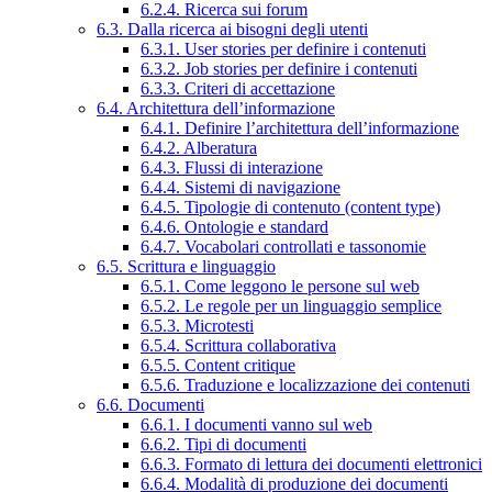
6.2.4. Ricerca sui forum
6.3. Dalla ricerca ai bisogni degli utenti
6.3.1. User stories per definire i contenuti
6.3.2. Job stories per definire i contenuti
6.3.3. Criteri di accettazione
6.4. Architettura dell’informazione
6.4.1. Definire l’architettura dell’informazione
6.4.2. Alberatura
6.4.3. Flussi di interazione
6.4.4. Sistemi di navigazione
6.4.5. Tipologie di contenuto (content type)
6.4.6. Ontologie e standard
6.4.7. Vocabolari controllati e tassonomie
6.5. Scrittura e linguaggio
6.5.1. Come leggono le persone sul web
6.5.2. Le regole per un linguaggio semplice
6.5.3. Microtesti
6.5.4. Scrittura collaborativa
6.5.5. Content critique
6.5.6. Traduzione e localizzazione dei contenuti
6.6. Documenti
6.6.1. I documenti vanno sul web
6.6.2. Tipi di documenti
6.6.3. Formato di lettura dei documenti elettronici
6.6.4. Modalità di produzione dei documenti