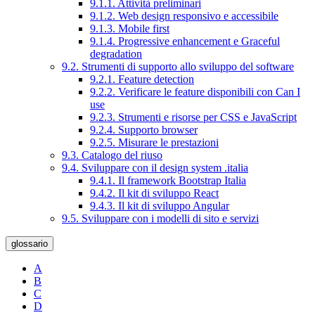
9.1.1. Attività preliminari
9.1.2. Web design responsivo e accessibile
9.1.3. Mobile first
9.1.4. Progressive enhancement e Graceful
degradation
9.2. Strumenti di supporto allo sviluppo del software
9.2.1. Feature detection
9.2.2. Verificare le feature disponibili con Can I
use
9.2.3. Strumenti e risorse per CSS e JavaScript
9.2.4. Supporto browser
9.2.5. Misurare le prestazioni
9.3. Catalogo del riuso
9.4. Sviluppare con il design system .italia
9.4.1. Il framework Bootstrap Italia
9.4.2. Il kit di sviluppo React
9.4.3. Il kit di sviluppo Angular
9.5. Sviluppare con i modelli di sito e servizi
glossario
A
B
C
D