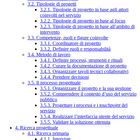
3.2. Tipologie di progetti
3.2.1. Tipologie di progetto in base agli attori
coinvolti nel servizio
3.2.2. Tipologie di progetto in base al focus
3.2.3. Tipologie di progetto in base all’ambito di
intervento
3.3. Competenze, ruoli e figure coinvolte
3.3.1. Coordinatore di progetto
3.3.2. Definire ruoli e responsabilità
3.4. Metodo di lavoro
3.4.1. Definire processi, strumenti e rituali
3.4.2. Curare la documentazione di progetto
3.4.3. Organizzare tavoli tecnici collaborativi
3.4.4. Prendere decisioni
3.5. Il processo progettuale
3.5.1. Organizzare il progetto e la sua gestione
3.5.2. Comprendere il contesto d’uso del servizio
pubblico
3.5.3. Progettare i processi e i
touchpoint
del
servizio
3.5.4. Realizzare l’interfaccia utente del servizio
3.5.5. Validare la soluzione ottenuta
4. Ricerca progettuale
4.1. Ricerca primaria
4.1.1. Interviste