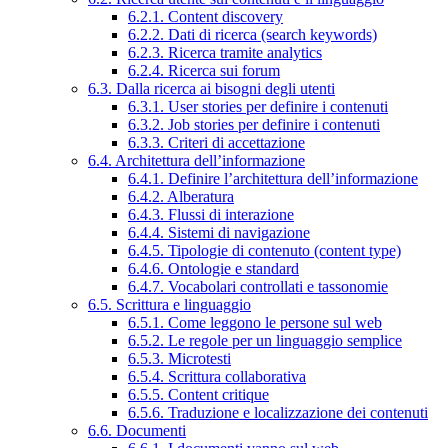
6.2.1. Content discovery
6.2.2. Dati di ricerca (search keywords)
6.2.3. Ricerca tramite analytics
6.2.4. Ricerca sui forum
6.3. Dalla ricerca ai bisogni degli utenti
6.3.1. User stories per definire i contenuti
6.3.2. Job stories per definire i contenuti
6.3.3. Criteri di accettazione
6.4. Architettura dell’informazione
6.4.1. Definire l’architettura dell’informazione
6.4.2. Alberatura
6.4.3. Flussi di interazione
6.4.4. Sistemi di navigazione
6.4.5. Tipologie di contenuto (content type)
6.4.6. Ontologie e standard
6.4.7. Vocabolari controllati e tassonomie
6.5. Scrittura e linguaggio
6.5.1. Come leggono le persone sul web
6.5.2. Le regole per un linguaggio semplice
6.5.3. Microtesti
6.5.4. Scrittura collaborativa
6.5.5. Content critique
6.5.6. Traduzione e localizzazione dei contenuti
6.6. Documenti