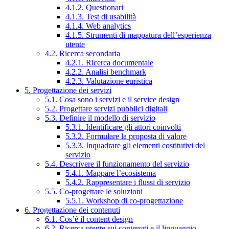
4.1.2. Questionari
4.1.3. Test di usabilità
4.1.4. Web analytics
4.1.5. Strumenti di mappatura dell’esperienza
utente
4.2. Ricerca secondaria
4.2.1. Ricerca documentale
4.2.2. Analisi benchmark
4.2.3. Valutazione euristica
5. Progettazione dei servizi
5.1. Cosa sono i servizi e il service design
5.2. Progettare servizi pubblici digitali
5.3. Definire il modello di servizio
5.3.1. Identificare gli attori coinvolti
5.3.2. Formulare la proposta di valore
5.3.3. Inquadrare gli elementi costitutivi del
servizio
5.4. Descrivere il funzionamento del servizio
5.4.1. Mappare l’ecosistema
5.4.2. Rappresentare i flussi di servizio
5.5. Co-progettare le soluzioni
5.5.1. Workshop di co-progettazione
6. Progettazione dei contenuti
6.1. Cos’è il content design
6.2. Ricerca utente sui contenuti e il linguaggio