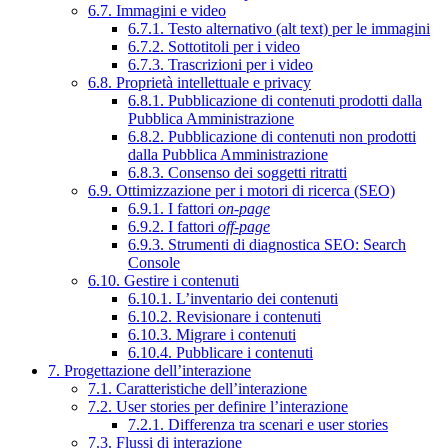
6.7. Immagini e video
6.7.1. Testo alternativo (alt text) per le immagini
6.7.2. Sottotitoli per i video
6.7.3. Trascrizioni per i video
6.8. Proprietà intellettuale e privacy
6.8.1. Pubblicazione di contenuti prodotti dalla
Pubblica Amministrazione
6.8.2. Pubblicazione di contenuti non prodotti
dalla Pubblica Amministrazione
6.8.3. Consenso dei soggetti ritratti
6.9. Ottimizzazione per i motori di ricerca (SEO)
6.9.1. I fattori
on-page
6.9.2. I fattori
off-page
6.9.3. Strumenti di diagnostica SEO: Search
Console
6.10. Gestire i contenuti
6.10.1. L’inventario dei contenuti
6.10.2. Revisionare i contenuti
6.10.3. Migrare i contenuti
6.10.4. Pubblicare i contenuti
7. Progettazione dell’interazione
7.1. Caratteristiche dell’interazione
7.2. User stories per definire l’interazione
7.2.1. Differenza tra scenari e user stories
7.3. Flussi di interazione