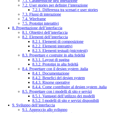
7.1. Caratteristiche dell’interazione
7.2. User stories per definire l’interazione
7.2.1. Differenza tra scenari e user stories
7.3. Flussi di interazione
7.4. Wireframe
7.5. Prototipi interattivi
8. Progettazione dell’interfaccia
8.1. Obiettivi dell’interfaccia
8.2. Elementi dell’interfaccia
8.2.1. Elementi di composizione
8.2.2. Elementi interattivi
8.2.3. Elementi testuali (microtesti)
8.3. Progettare e costruire in alta fedeltà
8.3.1. Layout di pagina
8.3.2. Prototipi in alta fedeltà
8.4. Progettare con il design system .italia
8.4.1. Documentazione
8.4.2. Benefici del design system
8.4.3. Risorse operative
8.4.4. Come contribuire al design system .italia
8.5. Progettare con i modelli di sito e servizi
8.5.1. Vantaggi dell’utilizzo dei modelli
8.5.2. I modelli di sito e servizi disponibili
9. Sviluppo dell’interfaccia
9.1. Approccio allo sviluppo