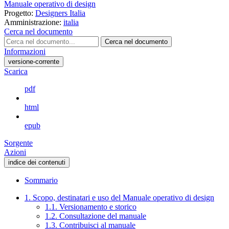
Manuale operativo di design
Progetto:
Designers Italia
Amministrazione:
italia
Cerca nel documento
Cerca nel documento
Informazioni
versione-corrente
Scarica
pdf
html
epub
Sorgente
Azioni
indice dei contenuti
Sommario
1. Scopo, destinatari e uso del Manuale operativo di design
1.1. Versionamento e storico
1.2. Consultazione del manuale
1.3. Contribuisci al manuale