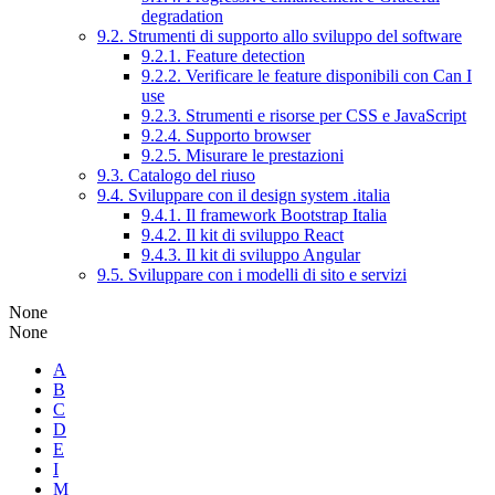
degradation
9.2. Strumenti di supporto allo sviluppo del software
9.2.1. Feature detection
9.2.2. Verificare le feature disponibili con Can I
use
9.2.3. Strumenti e risorse per CSS e JavaScript
9.2.4. Supporto browser
9.2.5. Misurare le prestazioni
9.3. Catalogo del riuso
9.4. Sviluppare con il design system .italia
9.4.1. Il framework Bootstrap Italia
9.4.2. Il kit di sviluppo React
9.4.3. Il kit di sviluppo Angular
9.5. Sviluppare con i modelli di sito e servizi
None
None
A
B
C
D
E
I
M