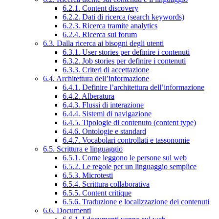
6.2.1. Content discovery
6.2.2. Dati di ricerca (search keywords)
6.2.3. Ricerca tramite analytics
6.2.4. Ricerca sui forum
6.3. Dalla ricerca ai bisogni degli utenti
6.3.1. User stories per definire i contenuti
6.3.2. Job stories per definire i contenuti
6.3.3. Criteri di accettazione
6.4. Architettura dell’informazione
6.4.1. Definire l’architettura dell’informazione
6.4.2. Alberatura
6.4.3. Flussi di interazione
6.4.4. Sistemi di navigazione
6.4.5. Tipologie di contenuto (content type)
6.4.6. Ontologie e standard
6.4.7. Vocabolari controllati e tassonomie
6.5. Scrittura e linguaggio
6.5.1. Come leggono le persone sul web
6.5.2. Le regole per un linguaggio semplice
6.5.3. Microtesti
6.5.4. Scrittura collaborativa
6.5.5. Content critique
6.5.6. Traduzione e localizzazione dei contenuti
6.6. Documenti