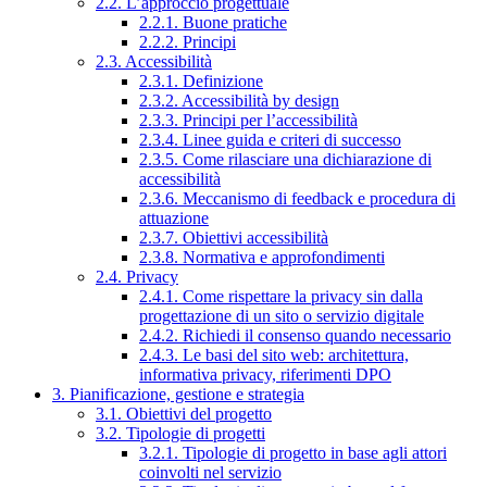
2.2. L’approccio progettuale
2.2.1. Buone pratiche
2.2.2. Principi
2.3. Accessibilità
2.3.1. Definizione
2.3.2. Accessibilità by design
2.3.3. Principi per l’accessibilità
2.3.4. Linee guida e criteri di successo
2.3.5. Come rilasciare una dichiarazione di
accessibilità
2.3.6. Meccanismo di feedback e procedura di
attuazione
2.3.7. Obiettivi accessibilità
2.3.8. Normativa e approfondimenti
2.4. Privacy
2.4.1. Come rispettare la privacy sin dalla
progettazione di un sito o servizio digitale
2.4.2. Richiedi il consenso quando necessario
2.4.3. Le basi del sito web: architettura,
informativa privacy, riferimenti DPO
3. Pianificazione, gestione e strategia
3.1. Obiettivi del progetto
3.2. Tipologie di progetti
3.2.1. Tipologie di progetto in base agli attori
coinvolti nel servizio