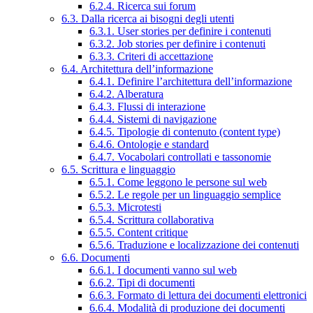
6.2.4. Ricerca sui forum
6.3. Dalla ricerca ai bisogni degli utenti
6.3.1. User stories per definire i contenuti
6.3.2. Job stories per definire i contenuti
6.3.3. Criteri di accettazione
6.4. Architettura dell’informazione
6.4.1. Definire l’architettura dell’informazione
6.4.2. Alberatura
6.4.3. Flussi di interazione
6.4.4. Sistemi di navigazione
6.4.5. Tipologie di contenuto (content type)
6.4.6. Ontologie e standard
6.4.7. Vocabolari controllati e tassonomie
6.5. Scrittura e linguaggio
6.5.1. Come leggono le persone sul web
6.5.2. Le regole per un linguaggio semplice
6.5.3. Microtesti
6.5.4. Scrittura collaborativa
6.5.5. Content critique
6.5.6. Traduzione e localizzazione dei contenuti
6.6. Documenti
6.6.1. I documenti vanno sul web
6.6.2. Tipi di documenti
6.6.3. Formato di lettura dei documenti elettronici
6.6.4. Modalità di produzione dei documenti