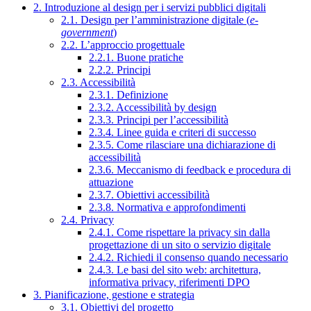
2. Introduzione al design per i servizi pubblici digitali
2.1. Design per l’amministrazione digitale (
e-
government
)
2.2. L’approccio progettuale
2.2.1. Buone pratiche
2.2.2. Principi
2.3. Accessibilità
2.3.1. Definizione
2.3.2. Accessibilità by design
2.3.3. Principi per l’accessibilità
2.3.4. Linee guida e criteri di successo
2.3.5. Come rilasciare una dichiarazione di
accessibilità
2.3.6. Meccanismo di feedback e procedura di
attuazione
2.3.7. Obiettivi accessibilità
2.3.8. Normativa e approfondimenti
2.4. Privacy
2.4.1. Come rispettare la privacy sin dalla
progettazione di un sito o servizio digitale
2.4.2. Richiedi il consenso quando necessario
2.4.3. Le basi del sito web: architettura,
informativa privacy, riferimenti DPO
3. Pianificazione, gestione e strategia
3.1. Obiettivi del progetto