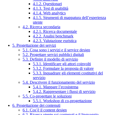
4.1.2. Questionari
4.1.3. Test di usabilità
4.1.4. Web analytics
4.1.5. Strumenti di mappatura dell’esperienza
utente
4.2. Ricerca secondaria
4.2.1. Ricerca documentale
4.2.2. Analisi benchmark
4.2.3. Valutazione euristica
5. Progettazione dei servizi
5.1. Cosa sono i servizi e il service design
5.2. Progettare servizi pubblici digitali
5.3. Definire il modello di servizio
5.3.1. Identificare gli attori coinvolti
5.3.2. Formulare la proposta di valore
5.3.3. Inquadrare gli elementi costitutivi del
servizio
5.4. Descrivere il funzionamento del servizio
5.4.1. Mappare l’ecosistema
5.4.2. Rappresentare i flussi di servizio
5.5. Co-progettare le soluzioni
5.5.1. Workshop di co-progettazione
6. Progettazione dei contenuti
6.1. Cos’è il content design
6.2. Ricerca utente sui contenuti e il linguaggio