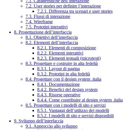
7.1. Caratteristiche dell’interazione
7.2. User stories per definire l’interazione
7.2.1. Differenza tra scenari e user stories
7.3. Flussi di interazione
7.4. Wireframe
7.5. Prototipi interattivi
8. Progettazione dell’interfaccia
8.1. Obiettivi dell’interfaccia
8.2. Elementi dell’interfaccia
8.2.1. Elementi di composizione
8.2.2. Elementi interattivi
8.2.3. Elementi testuali (microtesti)
8.3. Progettare e costruire in alta fedeltà
8.3.1. Layout di pagina
8.3.2. Prototipi in alta fedeltà
8.4. Progettare con il design system .italia
8.4.1. Documentazione
8.4.2. Benefici del design system
8.4.3. Risorse operative
8.4.4. Come contribuire al design system .italia
8.5. Progettare con i modelli di sito e servizi
8.5.1. Vantaggi dell’utilizzo dei modelli
8.5.2. I modelli di sito e servizi disponibili
9. Sviluppo dell’interfaccia
9.1. Approccio allo sviluppo