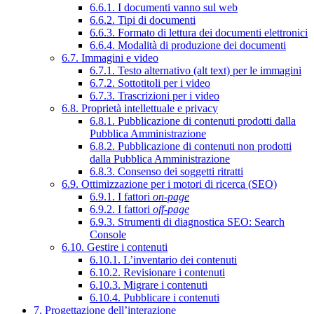
6.6.1. I documenti vanno sul web
6.6.2. Tipi di documenti
6.6.3. Formato di lettura dei documenti elettronici
6.6.4. Modalità di produzione dei documenti
6.7. Immagini e video
6.7.1. Testo alternativo (alt text) per le immagini
6.7.2. Sottotitoli per i video
6.7.3. Trascrizioni per i video
6.8. Proprietà intellettuale e privacy
6.8.1. Pubblicazione di contenuti prodotti dalla
Pubblica Amministrazione
6.8.2. Pubblicazione di contenuti non prodotti
dalla Pubblica Amministrazione
6.8.3. Consenso dei soggetti ritratti
6.9. Ottimizzazione per i motori di ricerca (SEO)
6.9.1. I fattori
on-page
6.9.2. I fattori
off-page
6.9.3. Strumenti di diagnostica SEO: Search
Console
6.10. Gestire i contenuti
6.10.1. L’inventario dei contenuti
6.10.2. Revisionare i contenuti
6.10.3. Migrare i contenuti
6.10.4. Pubblicare i contenuti
7. Progettazione dell’interazione