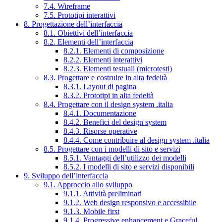
7.4. Wireframe
7.5. Prototipi interattivi
8. Progettazione dell’interfaccia
8.1. Obiettivi dell’interfaccia
8.2. Elementi dell’interfaccia
8.2.1. Elementi di composizione
8.2.2. Elementi interattivi
8.2.3. Elementi testuali (microtesti)
8.3. Progettare e costruire in alta fedeltà
8.3.1. Layout di pagina
8.3.2. Prototipi in alta fedeltà
8.4. Progettare con il design system .italia
8.4.1. Documentazione
8.4.2. Benefici del design system
8.4.3. Risorse operative
8.4.4. Come contribuire al design system .italia
8.5. Progettare con i modelli di sito e servizi
8.5.1. Vantaggi dell’utilizzo dei modelli
8.5.2. I modelli di sito e servizi disponibili
9. Sviluppo dell’interfaccia
9.1. Approccio allo sviluppo
9.1.1. Attività preliminari
9.1.2. Web design responsivo e accessibile
9.1.3. Mobile first
9.1.4. Progressive enhancement e Graceful