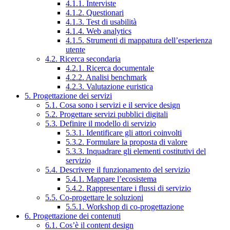
4.1.1. Interviste
4.1.2. Questionari
4.1.3. Test di usabilità
4.1.4. Web analytics
4.1.5. Strumenti di mappatura dell’esperienza
utente
4.2. Ricerca secondaria
4.2.1. Ricerca documentale
4.2.2. Analisi benchmark
4.2.3. Valutazione euristica
5. Progettazione dei servizi
5.1. Cosa sono i servizi e il service design
5.2. Progettare servizi pubblici digitali
5.3. Definire il modello di servizio
5.3.1. Identificare gli attori coinvolti
5.3.2. Formulare la proposta di valore
5.3.3. Inquadrare gli elementi costitutivi del
servizio
5.4. Descrivere il funzionamento del servizio
5.4.1. Mappare l’ecosistema
5.4.2. Rappresentare i flussi di servizio
5.5. Co-progettare le soluzioni
5.5.1. Workshop di co-progettazione
6. Progettazione dei contenuti
6.1. Cos’è il content design