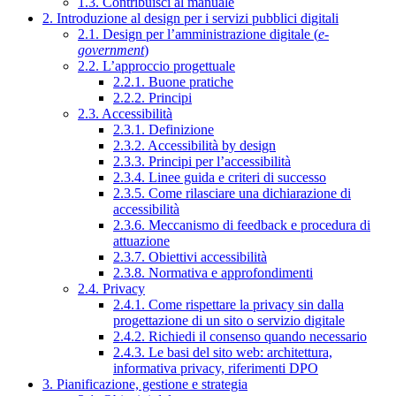
1.3. Contribuisci al manuale
2. Introduzione al design per i servizi pubblici digitali
2.1. Design per l’amministrazione digitale (
e-
government
)
2.2. L’approccio progettuale
2.2.1. Buone pratiche
2.2.2. Principi
2.3. Accessibilità
2.3.1. Definizione
2.3.2. Accessibilità by design
2.3.3. Principi per l’accessibilità
2.3.4. Linee guida e criteri di successo
2.3.5. Come rilasciare una dichiarazione di
accessibilità
2.3.6. Meccanismo di feedback e procedura di
attuazione
2.3.7. Obiettivi accessibilità
2.3.8. Normativa e approfondimenti
2.4. Privacy
2.4.1. Come rispettare la privacy sin dalla
progettazione di un sito o servizio digitale
2.4.2. Richiedi il consenso quando necessario
2.4.3. Le basi del sito web: architettura,
informativa privacy, riferimenti DPO
3. Pianificazione, gestione e strategia