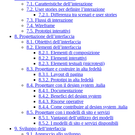
7.1. Caratteristiche dell’interazione
7.2. User stories per definire l’interazione
7.2.1. Differenza tra scenari e user stories
7.3. Flussi di interazione
7.4. Wireframe
7.5. Prototipi interattivi
8. Progettazione dell’interfaccia
8.1. Obiettivi dell’interfaccia
8.2. Elementi dell’interfaccia
8.2.1. Elementi di composizione
8.2.2. Elementi interattivi
8.2.3. Elementi testuali (microtesti)
8.3. Progettare e costruire in alta fedeltà
8.3.1. Layout di pagina
8.3.2. Prototipi in alta fedeltà
8.4. Progettare con il design system .italia
8.4.1. Documentazione
8.4.2. Benefici del design system
8.4.3. Risorse operative
8.4.4. Come contribuire al design system .italia
8.5. Progettare con i modelli di sito e servizi
8.5.1. Vantaggi dell’utilizzo dei modelli
8.5.2. I modelli di sito e servizi disponibili
9. Sviluppo dell’interfaccia
9.1. Approccio allo sviluppo