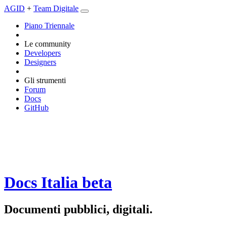
AGID
+
Team Digitale
Piano Triennale
Le community
Developers
Designers
Gli strumenti
Forum
Docs
GitHub
Docs Italia
beta
Documenti pubblici, digitali.