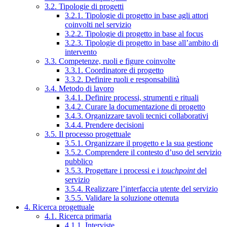
3.2. Tipologie di progetti
3.2.1. Tipologie di progetto in base agli attori
coinvolti nel servizio
3.2.2. Tipologie di progetto in base al focus
3.2.3. Tipologie di progetto in base all’ambito di
intervento
3.3. Competenze, ruoli e figure coinvolte
3.3.1. Coordinatore di progetto
3.3.2. Definire ruoli e responsabilità
3.4. Metodo di lavoro
3.4.1. Definire processi, strumenti e rituali
3.4.2. Curare la documentazione di progetto
3.4.3. Organizzare tavoli tecnici collaborativi
3.4.4. Prendere decisioni
3.5. Il processo progettuale
3.5.1. Organizzare il progetto e la sua gestione
3.5.2. Comprendere il contesto d’uso del servizio
pubblico
3.5.3. Progettare i processi e i
touchpoint
del
servizio
3.5.4. Realizzare l’interfaccia utente del servizio
3.5.5. Validare la soluzione ottenuta
4. Ricerca progettuale
4.1. Ricerca primaria
4.1.1. Interviste