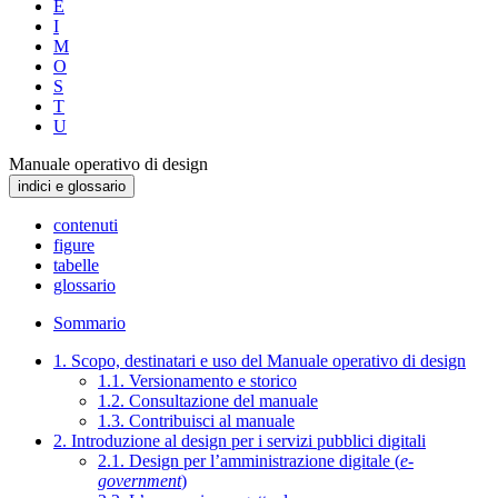
E
I
M
O
S
T
U
Manuale operativo di design
indici e glossario
contenuti
figure
tabelle
glossario
Sommario
1. Scopo, destinatari e uso del Manuale operativo di design
1.1. Versionamento e storico
1.2. Consultazione del manuale
1.3. Contribuisci al manuale
2. Introduzione al design per i servizi pubblici digitali
2.1. Design per l’amministrazione digitale (
e-
government
)