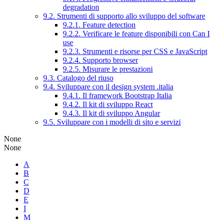
degradation
9.2. Strumenti di supporto allo sviluppo del software
9.2.1. Feature detection
9.2.2. Verificare le feature disponibili con Can I
use
9.2.3. Strumenti e risorse per CSS e JavaScript
9.2.4. Supporto browser
9.2.5. Misurare le prestazioni
9.3. Catalogo del riuso
9.4. Sviluppare con il design system .italia
9.4.1. Il framework Bootstrap Italia
9.4.2. Il kit di sviluppo React
9.4.3. Il kit di sviluppo Angular
9.5. Sviluppare con i modelli di sito e servizi
None
None
A
B
C
D
E
I
M