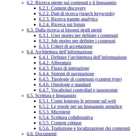
6.2. Ricerca utente sui contenuti e il linguaggio
6.2.1. Content discovery
6.2.2. Dati di ricerca (search keywords)
6.2.3. Ricerca tramite analytics
6.2.4. Ricerca sui forum
6.3. Dalla ricerca ai bisogni degli utenti
6.3.1. User stories per definire i contenuti
6.3.2. Job stories per definire i contenuti
6.3.3. Criteri di accettazione
6.4. Architettura dell’informazione
6.4.1. Definire l’architettura dell’informazione
6.4.2. Alberatura
6.4.3. Flussi di interazione
6.4.4. Sistemi di navigazione
6.4.5. Tipologie di contenuto (content type)
6.4.6. Ontologie e standard
6.4.7. Vocabolari controllati e tassonomie
6.5. Scrittura e linguaggio
6.5.1. Come leggono le persone sul web
6.5.2. Le regole per un linguaggio semplice
6.5.3. Microtesti
6.5.4. Scrittura collaborativa
6.5.5. Content critique
6.5.6. Traduzione e localizzazione dei contenuti
6.6. Documenti