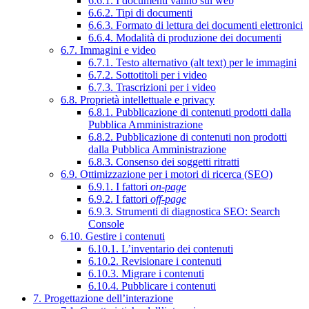
6.6.1. I documenti vanno sul web
6.6.2. Tipi di documenti
6.6.3. Formato di lettura dei documenti elettronici
6.6.4. Modalità di produzione dei documenti
6.7. Immagini e video
6.7.1. Testo alternativo (alt text) per le immagini
6.7.2. Sottotitoli per i video
6.7.3. Trascrizioni per i video
6.8. Proprietà intellettuale e privacy
6.8.1. Pubblicazione di contenuti prodotti dalla
Pubblica Amministrazione
6.8.2. Pubblicazione di contenuti non prodotti
dalla Pubblica Amministrazione
6.8.3. Consenso dei soggetti ritratti
6.9. Ottimizzazione per i motori di ricerca (SEO)
6.9.1. I fattori
on-page
6.9.2. I fattori
off-page
6.9.3. Strumenti di diagnostica SEO: Search
Console
6.10. Gestire i contenuti
6.10.1. L’inventario dei contenuti
6.10.2. Revisionare i contenuti
6.10.3. Migrare i contenuti
6.10.4. Pubblicare i contenuti
7. Progettazione dell’interazione