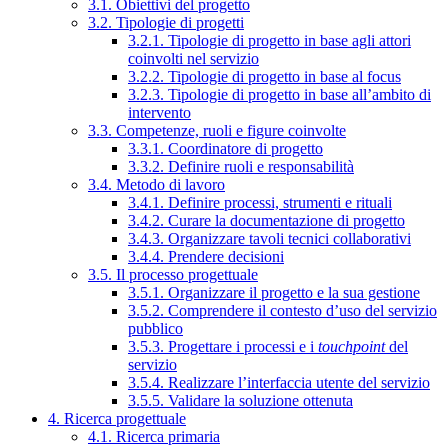
3.1. Obiettivi del progetto
3.2. Tipologie di progetti
3.2.1. Tipologie di progetto in base agli attori
coinvolti nel servizio
3.2.2. Tipologie di progetto in base al focus
3.2.3. Tipologie di progetto in base all’ambito di
intervento
3.3. Competenze, ruoli e figure coinvolte
3.3.1. Coordinatore di progetto
3.3.2. Definire ruoli e responsabilità
3.4. Metodo di lavoro
3.4.1. Definire processi, strumenti e rituali
3.4.2. Curare la documentazione di progetto
3.4.3. Organizzare tavoli tecnici collaborativi
3.4.4. Prendere decisioni
3.5. Il processo progettuale
3.5.1. Organizzare il progetto e la sua gestione
3.5.2. Comprendere il contesto d’uso del servizio
pubblico
3.5.3. Progettare i processi e i
touchpoint
del
servizio
3.5.4. Realizzare l’interfaccia utente del servizio
3.5.5. Validare la soluzione ottenuta
4. Ricerca progettuale
4.1. Ricerca primaria