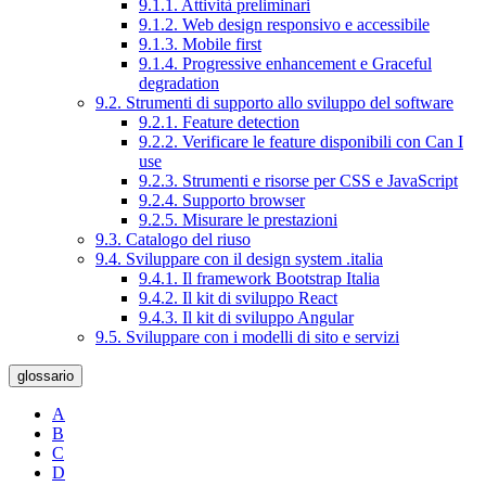
9.1.1. Attività preliminari
9.1.2. Web design responsivo e accessibile
9.1.3. Mobile first
9.1.4. Progressive enhancement e Graceful
degradation
9.2. Strumenti di supporto allo sviluppo del software
9.2.1. Feature detection
9.2.2. Verificare le feature disponibili con Can I
use
9.2.3. Strumenti e risorse per CSS e JavaScript
9.2.4. Supporto browser
9.2.5. Misurare le prestazioni
9.3. Catalogo del riuso
9.4. Sviluppare con il design system .italia
9.4.1. Il framework Bootstrap Italia
9.4.2. Il kit di sviluppo React
9.4.3. Il kit di sviluppo Angular
9.5. Sviluppare con i modelli di sito e servizi
glossario
A
B
C
D