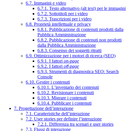
6.7. Immagini e video
6.7.1. Testo alternativo (alt text) per le immagini
6.7.2. Sottotitoli per i video
6.7.3. Trascrizioni per i video
6.8. Proprietà intellettuale e privacy
6.8.1. Pubblicazione di contenuti prodotti dalla
Pubblica Amministrazione
6.8.2. Pubblicazione di contenuti non prodotti
dalla Pubblica Amministrazione
6.8.3. Consenso dei soggetti ritratti
6.9. Ottimizzazione per i motori di ricerca (SEO)
6.9.1. I fattori
on-page
6.9.2. I fattori
off-page
6.9.3. Strumenti di diagnostica SEO: Search
Console
6.10. Gestire i contenuti
6.10.1. L’inventario dei contenuti
6.10.2. Revisionare i contenuti
6.10.3. Migrare i contenuti
6.10.4. Pubblicare i contenuti
7. Progettazione dell’interazione
7.1. Caratteristiche dell’interazione
7.2. User stories per definire l’interazione
7.2.1. Differenza tra scenari e user stories
7.3. Flussi di interazione