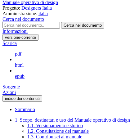
Manuale operativo di design
Progetto:
Designers Italia
Amministrazione:
italia
Cerca nel documento
Cerca nel documento
Informazioni
versione-corrente
Scarica
pdf
html
epub
Sorgente
Azioni
indice dei contenuti
Sommario
1. Scopo, destinatari e uso del Manuale operativo di design
1.1. Versionamento e storico
1.2. Consultazione del manuale
1.3. Contribuisci al manuale