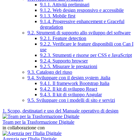
9.1.1. Attività preliminari
9.1.2. Web design responsivo e accessibile
9.1.3. Mobile first
9.1.4. Progressive enhancement e Graceful
degradation
9.2. Strumenti di supporto allo sviluppo del software
9.2.1. Feature detection
9.2.2. Verificare le feature disponibili con Can I
use
9.2.3. Strumenti e risorse per CSS e JavaScript
9.2.4. Supporto browser
9.2.5. Misurare le prestazioni
9.3. Catalogo del riuso
9.4. Sviluppare con il design system .italia
9.4.1. Il framework Bootstrap Italia
9.4.2. Il kit di sviluppo React
9.4.3. Il kit di sviluppo Angular
9.5. Sviluppare con i modelli di sito e servizi
1. Scopo, destinatari e uso del Manuale operativo di design
Team per la Trasformazione Digitale
in collaborazione con
Agenzia per l'Italia Digitale