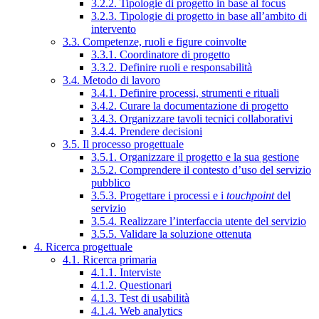
3.2.2. Tipologie di progetto in base al focus
3.2.3. Tipologie di progetto in base all’ambito di
intervento
3.3. Competenze, ruoli e figure coinvolte
3.3.1. Coordinatore di progetto
3.3.2. Definire ruoli e responsabilità
3.4. Metodo di lavoro
3.4.1. Definire processi, strumenti e rituali
3.4.2. Curare la documentazione di progetto
3.4.3. Organizzare tavoli tecnici collaborativi
3.4.4. Prendere decisioni
3.5. Il processo progettuale
3.5.1. Organizzare il progetto e la sua gestione
3.5.2. Comprendere il contesto d’uso del servizio
pubblico
3.5.3. Progettare i processi e i
touchpoint
del
servizio
3.5.4. Realizzare l’interfaccia utente del servizio
3.5.5. Validare la soluzione ottenuta
4. Ricerca progettuale
4.1. Ricerca primaria
4.1.1. Interviste
4.1.2. Questionari
4.1.3. Test di usabilità
4.1.4. Web analytics