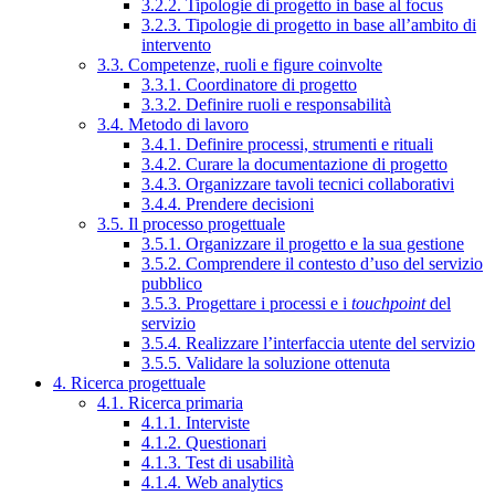
3.2.2. Tipologie di progetto in base al focus
3.2.3. Tipologie di progetto in base all’ambito di
intervento
3.3. Competenze, ruoli e figure coinvolte
3.3.1. Coordinatore di progetto
3.3.2. Definire ruoli e responsabilità
3.4. Metodo di lavoro
3.4.1. Definire processi, strumenti e rituali
3.4.2. Curare la documentazione di progetto
3.4.3. Organizzare tavoli tecnici collaborativi
3.4.4. Prendere decisioni
3.5. Il processo progettuale
3.5.1. Organizzare il progetto e la sua gestione
3.5.2. Comprendere il contesto d’uso del servizio
pubblico
3.5.3. Progettare i processi e i
touchpoint
del
servizio
3.5.4. Realizzare l’interfaccia utente del servizio
3.5.5. Validare la soluzione ottenuta
4. Ricerca progettuale
4.1. Ricerca primaria
4.1.1. Interviste
4.1.2. Questionari
4.1.3. Test di usabilità
4.1.4. Web analytics