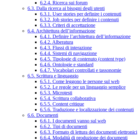
6.2.4. Ricerca sui forum
6.3. Dalla ricerca ai bisogni degli utenti
6.3.1. User stories per definire i contenuti
6.3.2. Job stories per definire i contenuti
6.3.3. Criteri di accettazione
6.4. Architettura dell’informazione
6.4.1. Definire l’architettura dell’informazione
6.4.2. Alberatura
6.4.3. Flussi di interazione
6.4.4. Sistemi di navigazione
6.4.5. Tipologie di contenuto (content type)
6.4.6. Ontologie e standard
6.4.7. Vocabolari controllati e tassonomie
6.5. Scrittura e linguaggio
6.5.1. Come leggono le persone sul web
6.5.2. Le regole per un linguaggio semplice
6.5.3. Microtesti
6.5.4. Scrittura collaborativa
6.5.5. Content critique
6.5.6. Traduzione e localizzazione dei contenuti
6.6. Documenti
6.6.1. I documenti vanno sul web
6.6.2. Tipi di documenti
6.6.3. Formato di lettura dei documenti elettronici
6.6.4. Modalità di produzione dei documenti