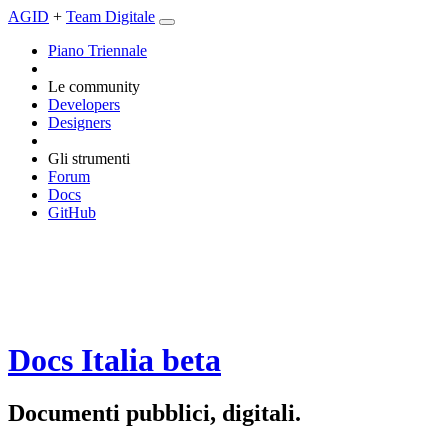
AGID
+
Team Digitale
Piano Triennale
Le community
Developers
Designers
Gli strumenti
Forum
Docs
GitHub
Docs Italia
beta
Documenti pubblici, digitali.