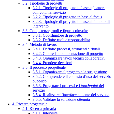
3.2. Tipologie di progetti
3.2.1. Tipologie di progetto in base agli attori
coinvolti nel servizio
3.2.2. Tipologie di progetto in base al focus
3.2.3. Tipologie di progetto in base all’ambito di
intervento
3.3. Competenze, ruoli e figure coinvolte
3.3.1. Coordinatore di progetto
3.3.2. Definire ruoli e responsabilità
3.4. Metodo di lavoro
3.4.1. Definire processi, strumenti e rituali
3.4.2. Curare la documentazione di progetto
3.4.3. Organizzare tavoli tecnici collaborativi
3.4.4. Prendere decisioni
3.5. Il processo progettuale
3.5.1. Organizzare il progetto e la sua gestione
3.5.2. Comprendere il contesto d’uso del servizio
pubblico
3.5.3. Progettare i processi e i
touchpoint
del
servizio
3.5.4. Realizzare l’interfaccia utente del servizio
3.5.5. Validare la soluzione ottenuta
4. Ricerca progettuale
4.1. Ricerca primaria
4.1.1. Interviste