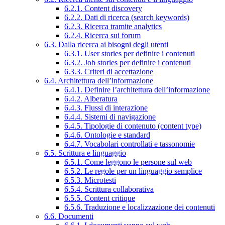
6.2.1. Content discovery
6.2.2. Dati di ricerca (search keywords)
6.2.3. Ricerca tramite analytics
6.2.4. Ricerca sui forum
6.3. Dalla ricerca ai bisogni degli utenti
6.3.1. User stories per definire i contenuti
6.3.2. Job stories per definire i contenuti
6.3.3. Criteri di accettazione
6.4. Architettura dell’informazione
6.4.1. Definire l’architettura dell’informazione
6.4.2. Alberatura
6.4.3. Flussi di interazione
6.4.4. Sistemi di navigazione
6.4.5. Tipologie di contenuto (content type)
6.4.6. Ontologie e standard
6.4.7. Vocabolari controllati e tassonomie
6.5. Scrittura e linguaggio
6.5.1. Come leggono le persone sul web
6.5.2. Le regole per un linguaggio semplice
6.5.3. Microtesti
6.5.4. Scrittura collaborativa
6.5.5. Content critique
6.5.6. Traduzione e localizzazione dei contenuti
6.6. Documenti