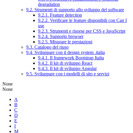
degradation
9.2. Strumenti di supporto allo sviluppo del software
9.2.1. Feature detection
9.2.2. Verificare le feature disponibili con Can I
use
9.2.3. Strumenti e risorse per CSS e JavaScript
9.2.4. Supporto browser
9.2.5. Misurare le prestazioni
9.3. Catalogo del riuso
9.4. Sviluppare con il design system .italia
9.4.1. Il framework Bootstrap Italia
9.4.2. Il kit di sviluppo React
9.4.3. Il kit di sviluppo Angular
9.5. Sviluppare con i modelli di sito e servizi
None
None
A
B
C
D
E
I
M