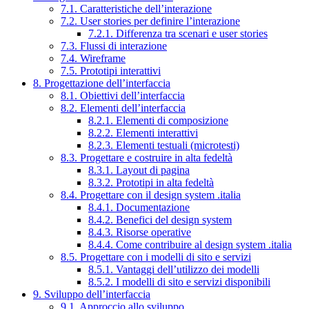
7.1. Caratteristiche dell’interazione
7.2. User stories per definire l’interazione
7.2.1. Differenza tra scenari e user stories
7.3. Flussi di interazione
7.4. Wireframe
7.5. Prototipi interattivi
8. Progettazione dell’interfaccia
8.1. Obiettivi dell’interfaccia
8.2. Elementi dell’interfaccia
8.2.1. Elementi di composizione
8.2.2. Elementi interattivi
8.2.3. Elementi testuali (microtesti)
8.3. Progettare e costruire in alta fedeltà
8.3.1. Layout di pagina
8.3.2. Prototipi in alta fedeltà
8.4. Progettare con il design system .italia
8.4.1. Documentazione
8.4.2. Benefici del design system
8.4.3. Risorse operative
8.4.4. Come contribuire al design system .italia
8.5. Progettare con i modelli di sito e servizi
8.5.1. Vantaggi dell’utilizzo dei modelli
8.5.2. I modelli di sito e servizi disponibili
9. Sviluppo dell’interfaccia
9.1. Approccio allo sviluppo