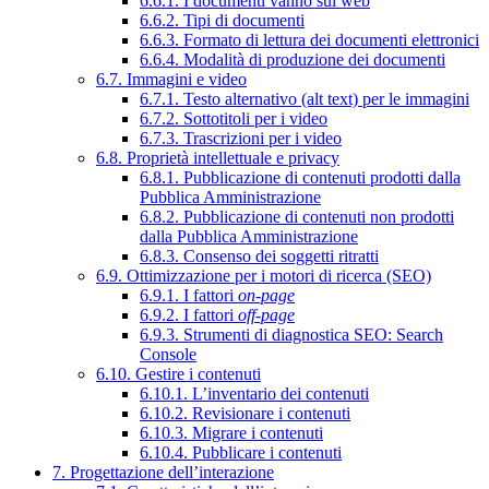
6.6.1. I documenti vanno sul web
6.6.2. Tipi di documenti
6.6.3. Formato di lettura dei documenti elettronici
6.6.4. Modalità di produzione dei documenti
6.7. Immagini e video
6.7.1. Testo alternativo (alt text) per le immagini
6.7.2. Sottotitoli per i video
6.7.3. Trascrizioni per i video
6.8. Proprietà intellettuale e privacy
6.8.1. Pubblicazione di contenuti prodotti dalla
Pubblica Amministrazione
6.8.2. Pubblicazione di contenuti non prodotti
dalla Pubblica Amministrazione
6.8.3. Consenso dei soggetti ritratti
6.9. Ottimizzazione per i motori di ricerca (SEO)
6.9.1. I fattori
on-page
6.9.2. I fattori
off-page
6.9.3. Strumenti di diagnostica SEO: Search
Console
6.10. Gestire i contenuti
6.10.1. L’inventario dei contenuti
6.10.2. Revisionare i contenuti
6.10.3. Migrare i contenuti
6.10.4. Pubblicare i contenuti
7. Progettazione dell’interazione