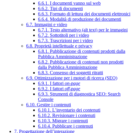
6.6.1. I documenti vanno sul web
6.6.2. Tipi di documenti
6.6.3. Formato di lettura dei documenti elettronici
6.6.4. Modalità di produzione dei documenti
6.7. Immagini e video
6.7.1. Testo alternativo (alt text) per le immagini
6.7.2. Sottotitoli per i video
6.7.3. Trascrizioni per i video
6.8. Proprietà intellettuale e privacy
6.8.1. Pubblicazione di contenuti prodotti dalla
Pubblica Amministrazione
6.8.2. Pubblicazione di contenuti non prodotti
dalla Pubblica Amministrazione
6.8.3. Consenso dei soggetti ritratti
6.9. Ottimizzazione per i motori di ricerca (SEO)
6.9.1. I fattori
on-page
6.9.2. I fattori
off-page
6.9.3. Strumenti di diagnostica SEO: Search
Console
6.10. Gestire i contenuti
6.10.1. L’inventario dei contenuti
6.10.2. Revisionare i contenuti
6.10.3. Migrare i contenuti
6.10.4. Pubblicare i contenuti
7. Progettazione dell’interazione