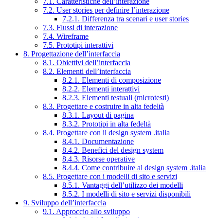
7.1. Caratteristiche dell’interazione
7.2. User stories per definire l’interazione
7.2.1. Differenza tra scenari e user stories
7.3. Flussi di interazione
7.4. Wireframe
7.5. Prototipi interattivi
8. Progettazione dell’interfaccia
8.1. Obiettivi dell’interfaccia
8.2. Elementi dell’interfaccia
8.2.1. Elementi di composizione
8.2.2. Elementi interattivi
8.2.3. Elementi testuali (microtesti)
8.3. Progettare e costruire in alta fedeltà
8.3.1. Layout di pagina
8.3.2. Prototipi in alta fedeltà
8.4. Progettare con il design system .italia
8.4.1. Documentazione
8.4.2. Benefici del design system
8.4.3. Risorse operative
8.4.4. Come contribuire al design system .italia
8.5. Progettare con i modelli di sito e servizi
8.5.1. Vantaggi dell’utilizzo dei modelli
8.5.2. I modelli di sito e servizi disponibili
9. Sviluppo dell’interfaccia
9.1. Approccio allo sviluppo