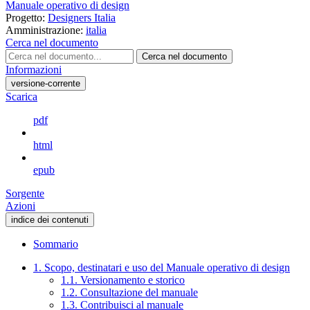
Manuale operativo di design
Progetto:
Designers Italia
Amministrazione:
italia
Cerca nel documento
Cerca nel documento
Informazioni
versione-corrente
Scarica
pdf
html
epub
Sorgente
Azioni
indice dei contenuti
Sommario
1. Scopo, destinatari e uso del Manuale operativo di design
1.1. Versionamento e storico
1.2. Consultazione del manuale
1.3. Contribuisci al manuale