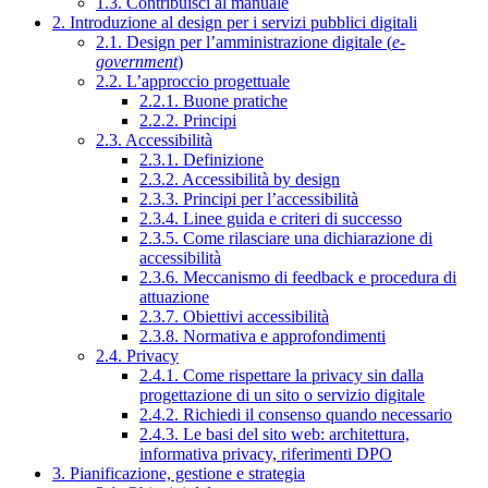
1.3. Contribuisci al manuale
2. Introduzione al design per i servizi pubblici digitali
2.1. Design per l’amministrazione digitale (
e-
government
)
2.2. L’approccio progettuale
2.2.1. Buone pratiche
2.2.2. Principi
2.3. Accessibilità
2.3.1. Definizione
2.3.2. Accessibilità by design
2.3.3. Principi per l’accessibilità
2.3.4. Linee guida e criteri di successo
2.3.5. Come rilasciare una dichiarazione di
accessibilità
2.3.6. Meccanismo di feedback e procedura di
attuazione
2.3.7. Obiettivi accessibilità
2.3.8. Normativa e approfondimenti
2.4. Privacy
2.4.1. Come rispettare la privacy sin dalla
progettazione di un sito o servizio digitale
2.4.2. Richiedi il consenso quando necessario
2.4.3. Le basi del sito web: architettura,
informativa privacy, riferimenti DPO
3. Pianificazione, gestione e strategia