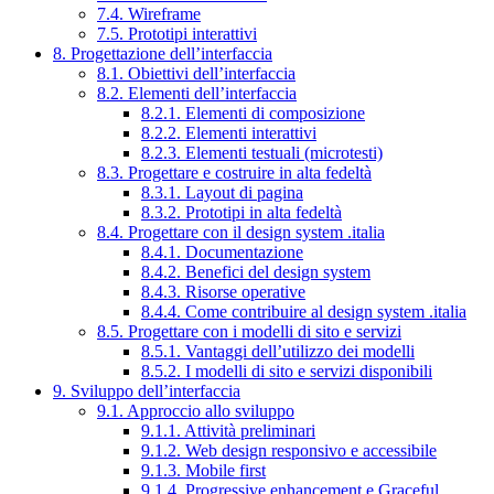
7.4. Wireframe
7.5. Prototipi interattivi
8. Progettazione dell’interfaccia
8.1. Obiettivi dell’interfaccia
8.2. Elementi dell’interfaccia
8.2.1. Elementi di composizione
8.2.2. Elementi interattivi
8.2.3. Elementi testuali (microtesti)
8.3. Progettare e costruire in alta fedeltà
8.3.1. Layout di pagina
8.3.2. Prototipi in alta fedeltà
8.4. Progettare con il design system .italia
8.4.1. Documentazione
8.4.2. Benefici del design system
8.4.3. Risorse operative
8.4.4. Come contribuire al design system .italia
8.5. Progettare con i modelli di sito e servizi
8.5.1. Vantaggi dell’utilizzo dei modelli
8.5.2. I modelli di sito e servizi disponibili
9. Sviluppo dell’interfaccia
9.1. Approccio allo sviluppo
9.1.1. Attività preliminari
9.1.2. Web design responsivo e accessibile
9.1.3. Mobile first
9.1.4. Progressive enhancement e Graceful