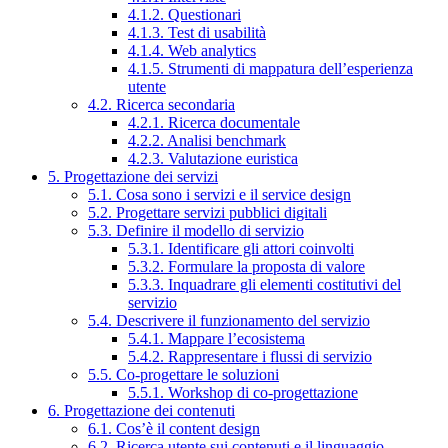
4.1.2. Questionari
4.1.3. Test di usabilità
4.1.4. Web analytics
4.1.5. Strumenti di mappatura dell’esperienza
utente
4.2. Ricerca secondaria
4.2.1. Ricerca documentale
4.2.2. Analisi benchmark
4.2.3. Valutazione euristica
5. Progettazione dei servizi
5.1. Cosa sono i servizi e il service design
5.2. Progettare servizi pubblici digitali
5.3. Definire il modello di servizio
5.3.1. Identificare gli attori coinvolti
5.3.2. Formulare la proposta di valore
5.3.3. Inquadrare gli elementi costitutivi del
servizio
5.4. Descrivere il funzionamento del servizio
5.4.1. Mappare l’ecosistema
5.4.2. Rappresentare i flussi di servizio
5.5. Co-progettare le soluzioni
5.5.1. Workshop di co-progettazione
6. Progettazione dei contenuti
6.1. Cos’è il content design
6.2. Ricerca utente sui contenuti e il linguaggio