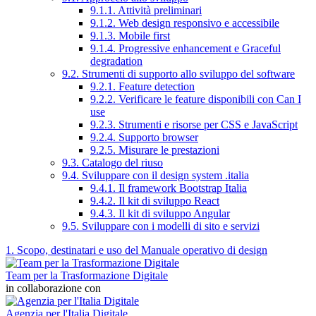
9.1.1. Attività preliminari
9.1.2. Web design responsivo e accessibile
9.1.3. Mobile first
9.1.4. Progressive enhancement e Graceful
degradation
9.2. Strumenti di supporto allo sviluppo del software
9.2.1. Feature detection
9.2.2. Verificare le feature disponibili con Can I
use
9.2.3. Strumenti e risorse per CSS e JavaScript
9.2.4. Supporto browser
9.2.5. Misurare le prestazioni
9.3. Catalogo del riuso
9.4. Sviluppare con il design system .italia
9.4.1. Il framework Bootstrap Italia
9.4.2. Il kit di sviluppo React
9.4.3. Il kit di sviluppo Angular
9.5. Sviluppare con i modelli di sito e servizi
1. Scopo, destinatari e uso del Manuale operativo di design
Team per la Trasformazione Digitale
in collaborazione con
Agenzia per l'Italia Digitale