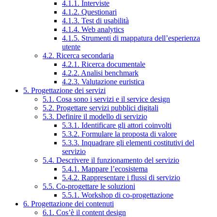
4.1.1. Interviste
4.1.2. Questionari
4.1.3. Test di usabilità
4.1.4. Web analytics
4.1.5. Strumenti di mappatura dell’esperienza
utente
4.2. Ricerca secondaria
4.2.1. Ricerca documentale
4.2.2. Analisi benchmark
4.2.3. Valutazione euristica
5. Progettazione dei servizi
5.1. Cosa sono i servizi e il service design
5.2. Progettare servizi pubblici digitali
5.3. Definire il modello di servizio
5.3.1. Identificare gli attori coinvolti
5.3.2. Formulare la proposta di valore
5.3.3. Inquadrare gli elementi costitutivi del
servizio
5.4. Descrivere il funzionamento del servizio
5.4.1. Mappare l’ecosistema
5.4.2. Rappresentare i flussi di servizio
5.5. Co-progettare le soluzioni
5.5.1. Workshop di co-progettazione
6. Progettazione dei contenuti
6.1. Cos’è il content design