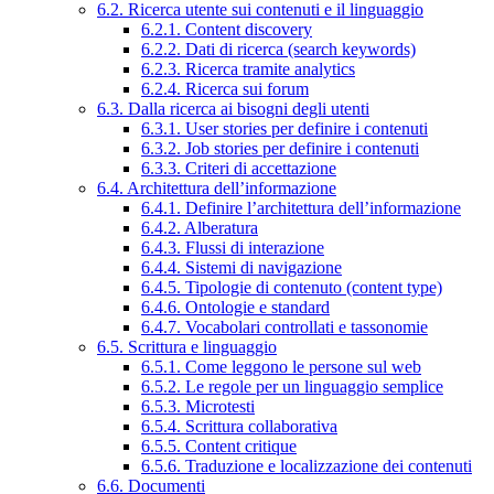
6.2. Ricerca utente sui contenuti e il linguaggio
6.2.1. Content discovery
6.2.2. Dati di ricerca (search keywords)
6.2.3. Ricerca tramite analytics
6.2.4. Ricerca sui forum
6.3. Dalla ricerca ai bisogni degli utenti
6.3.1. User stories per definire i contenuti
6.3.2. Job stories per definire i contenuti
6.3.3. Criteri di accettazione
6.4. Architettura dell’informazione
6.4.1. Definire l’architettura dell’informazione
6.4.2. Alberatura
6.4.3. Flussi di interazione
6.4.4. Sistemi di navigazione
6.4.5. Tipologie di contenuto (content type)
6.4.6. Ontologie e standard
6.4.7. Vocabolari controllati e tassonomie
6.5. Scrittura e linguaggio
6.5.1. Come leggono le persone sul web
6.5.2. Le regole per un linguaggio semplice
6.5.3. Microtesti
6.5.4. Scrittura collaborativa
6.5.5. Content critique
6.5.6. Traduzione e localizzazione dei contenuti
6.6. Documenti