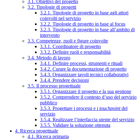
3.1. Obiettivi del progetto
3.2. Tipologie di progetti
3.2.1. Tipologie di progetto in base agli attori
coinvolti nel servizio
3.2.2. Tipologie di progetto in base al focus
3.2.3. Tipologie di progetto in base all’ambito di
intervento
3.3. Competenze, ruoli e figure coinvolte
3.3.1. Coordinatore di progetto
3.3.2. Definire ruoli e responsabilità
3.4. Metodo di lavoro
3.4.1. Definire processi, strumenti e rituali
3.4.2. Curare la documentazione di progetto
3.4.3. Organizzare tavoli tecnici collaborativi
3.4.4. Prendere decisioni
3.5. Il processo progettuale
3.5.1. Organizzare il progetto e la sua gestione
3.5.2. Comprendere il contesto d’uso del servizio
pubblico
3.5.3. Progettare i processi e i
touchpoint
del
servizio
3.5.4. Realizzare l’interfaccia utente del servizio
3.5.5. Validare la soluzione ottenuta
4. Ricerca progettuale
4.1. Ricerca primaria