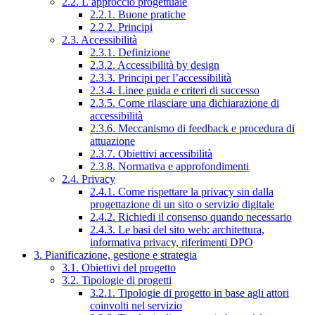
2.2. L’approccio progettuale
2.2.1. Buone pratiche
2.2.2. Principi
2.3. Accessibilità
2.3.1. Definizione
2.3.2. Accessibilità by design
2.3.3. Principi per l’accessibilità
2.3.4. Linee guida e criteri di successo
2.3.5. Come rilasciare una dichiarazione di
accessibilità
2.3.6. Meccanismo di feedback e procedura di
attuazione
2.3.7. Obiettivi accessibilità
2.3.8. Normativa e approfondimenti
2.4. Privacy
2.4.1. Come rispettare la privacy sin dalla
progettazione di un sito o servizio digitale
2.4.2. Richiedi il consenso quando necessario
2.4.3. Le basi del sito web: architettura,
informativa privacy, riferimenti DPO
3. Pianificazione, gestione e strategia
3.1. Obiettivi del progetto
3.2. Tipologie di progetti
3.2.1. Tipologie di progetto in base agli attori
coinvolti nel servizio