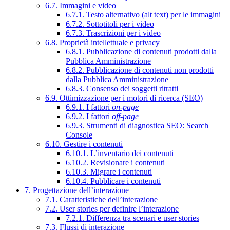
6.7. Immagini e video
6.7.1. Testo alternativo (alt text) per le immagini
6.7.2. Sottotitoli per i video
6.7.3. Trascrizioni per i video
6.8. Proprietà intellettuale e privacy
6.8.1. Pubblicazione di contenuti prodotti dalla
Pubblica Amministrazione
6.8.2. Pubblicazione di contenuti non prodotti
dalla Pubblica Amministrazione
6.8.3. Consenso dei soggetti ritratti
6.9. Ottimizzazione per i motori di ricerca (SEO)
6.9.1. I fattori
on-page
6.9.2. I fattori
off-page
6.9.3. Strumenti di diagnostica SEO: Search
Console
6.10. Gestire i contenuti
6.10.1. L’inventario dei contenuti
6.10.2. Revisionare i contenuti
6.10.3. Migrare i contenuti
6.10.4. Pubblicare i contenuti
7. Progettazione dell’interazione
7.1. Caratteristiche dell’interazione
7.2. User stories per definire l’interazione
7.2.1. Differenza tra scenari e user stories
7.3. Flussi di interazione