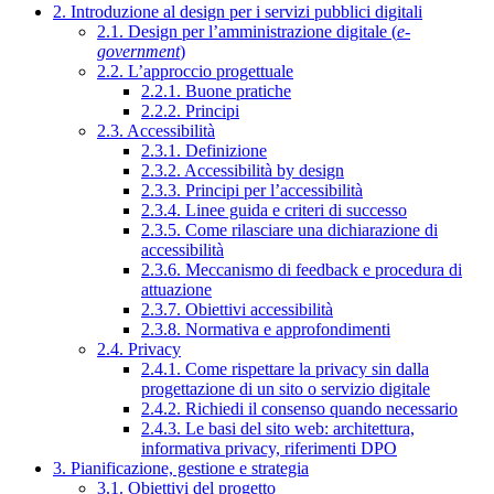
2. Introduzione al design per i servizi pubblici digitali
2.1. Design per l’amministrazione digitale (
e-
government
)
2.2. L’approccio progettuale
2.2.1. Buone pratiche
2.2.2. Principi
2.3. Accessibilità
2.3.1. Definizione
2.3.2. Accessibilità by design
2.3.3. Principi per l’accessibilità
2.3.4. Linee guida e criteri di successo
2.3.5. Come rilasciare una dichiarazione di
accessibilità
2.3.6. Meccanismo di feedback e procedura di
attuazione
2.3.7. Obiettivi accessibilità
2.3.8. Normativa e approfondimenti
2.4. Privacy
2.4.1. Come rispettare la privacy sin dalla
progettazione di un sito o servizio digitale
2.4.2. Richiedi il consenso quando necessario
2.4.3. Le basi del sito web: architettura,
informativa privacy, riferimenti DPO
3. Pianificazione, gestione e strategia
3.1. Obiettivi del progetto