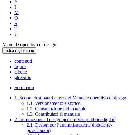
E
I
M
O
S
T
U
Manuale operativo di design
indici e glossario
contenuti
figure
tabelle
glossario
Sommario
1. Scopo, destinatari e uso del Manuale operativo di design
1.1. Versionamento e storico
1.2. Consultazione del manuale
1.3. Contribuisci al manuale
2. Introduzione al design per i servizi pubblici digitali
2.1. Design per l’amministrazione digitale (
e-
government
)