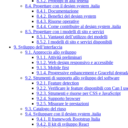
8.3.2. Prototipi in alta fedeltà
8.4. Progettare con il design system .italia
8.4.1. Documentazione
8.4.2. Benefici del design system
8.4.3. Risorse operative
8.4.4. Come contribuire al design system .italia
8.5. Progettare con i modelli di sito e servizi
8.5.1. Vantaggi dell’utilizzo dei modelli
8.5.2. I modelli di sito e servizi disponibili
9. Sviluppo dell’interfaccia
9.1. Approccio allo sviluppo
9.1.1. Attività preliminari
9.1.2. Web design responsivo e accessibile
9.1.3. Mobile first
9.1.4. Progressive enhancement e Graceful degrad
9.2. Strumenti di supporto allo sviluppo del software
9.2.1. Feature detection
9.2.2. Verificare le feature disponibili con Can I us
9.2.3. Strumenti e risorse per CSS e JavaScript
9.2.4. Supporto browser
9.2.5. Misurare le prestazioni
9.3. Catalogo del riuso
9.4. Sviluppare con il design system .italia
9.4.1. Il framework Bootstrap Italia
9.4.2. Il kit di sviluppo React