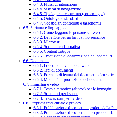
6.4.3. Flussi di interazione
6.4.4. Sistemi di navigazione
6.4.5. Tipologie di contenuto (content type)
6.4.6. Ontologie e standard
6.4.7. Vocabolari controllati e tassonomie
6.5. Scrittura e linguaggio
6.5.1. Come leggono le persone sul web
6.5.2. Le regole per un linguaggio semplice
6.5.3. Microtesti
6.5.4. Scrittura collaborativa
6.5.5. Content critique
6.5.6. Traduzione e localizzazione dei contenuti
6.6. Documenti
6.6.1. I documenti vanno sul web
6.6.2. Tipi di documenti
6.6.3. Formato di lettura dei documenti elettronici
6.6.4. Modalità di produzione dei documenti
6.7. Immagini e video
6.7.1. Testo alternativo (alt text) per le immagini
6.7.2. Sottotitoli per i video
6.7.3. Trascrizioni per i video
6.8. Proprietà intellettuale e privacy
6.8.1. Pubblicazione di contenuti prodotti dalla P
6.8.2. Pubblicazione di contenuti non prodotti dal