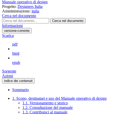
Manuale operativo di design
Progetto:
Designers Italia
Amministrazione:
italia
Cerca nel documento
Cerca nel documento
Informazioni
versione-corrente
Scarica
pdf
html
epub
Sorgente
Azioni
indice dei contenuti
Sommario
1. Scopo, destinatari e uso del Manuale operativo di design
1.1. Versionamento e storico
1.2. Consultazione del manuale
1.3. Contribuisci al manuale