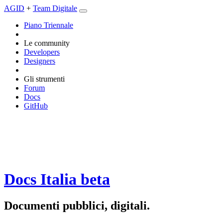
AGID
+
Team Digitale
Piano Triennale
Le community
Developers
Designers
Gli strumenti
Forum
Docs
GitHub
Docs Italia
beta
Documenti pubblici, digitali.