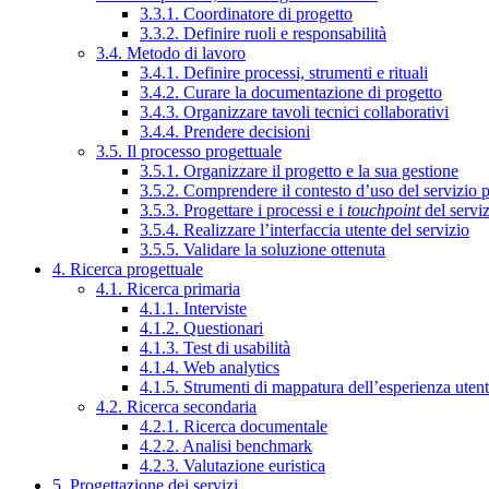
3.3.1. Coordinatore di progetto
3.3.2. Definire ruoli e responsabilità
3.4. Metodo di lavoro
3.4.1. Definire processi, strumenti e rituali
3.4.2. Curare la documentazione di progetto
3.4.3. Organizzare tavoli tecnici collaborativi
3.4.4. Prendere decisioni
3.5. Il processo progettuale
3.5.1. Organizzare il progetto e la sua gestione
3.5.2. Comprendere il contesto d’uso del servizio 
3.5.3. Progettare i processi e i
touchpoint
del servi
3.5.4. Realizzare l’interfaccia utente del servizio
3.5.5. Validare la soluzione ottenuta
4. Ricerca progettuale
4.1. Ricerca primaria
4.1.1. Interviste
4.1.2. Questionari
4.1.3. Test di usabilità
4.1.4. Web analytics
4.1.5. Strumenti di mappatura dell’esperienza uten
4.2. Ricerca secondaria
4.2.1. Ricerca documentale
4.2.2. Analisi benchmark
4.2.3. Valutazione euristica
5. Progettazione dei servizi