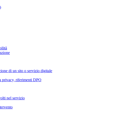
)
ilità
azione
ione di un sito o servizio digitale
va privacy, riferimenti DPO
olti nel servizio
ntervento