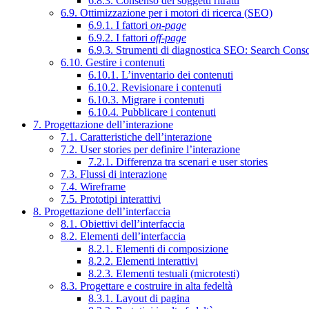
6.8.3. Consenso dei soggetti ritratti
6.9. Ottimizzazione per i motori di ricerca (SEO)
6.9.1. I fattori
on-page
6.9.2. I fattori
off-page
6.9.3. Strumenti di diagnostica SEO: Search Cons
6.10. Gestire i contenuti
6.10.1. L’inventario dei contenuti
6.10.2. Revisionare i contenuti
6.10.3. Migrare i contenuti
6.10.4. Pubblicare i contenuti
7. Progettazione dell’interazione
7.1. Caratteristiche dell’interazione
7.2. User stories per definire l’interazione
7.2.1. Differenza tra scenari e user stories
7.3. Flussi di interazione
7.4. Wireframe
7.5. Prototipi interattivi
8. Progettazione dell’interfaccia
8.1. Obiettivi dell’interfaccia
8.2. Elementi dell’interfaccia
8.2.1. Elementi di composizione
8.2.2. Elementi interattivi
8.2.3. Elementi testuali (microtesti)
8.3. Progettare e costruire in alta fedeltà
8.3.1. Layout di pagina