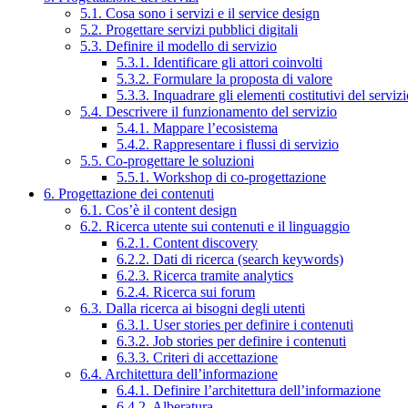
5.1. Cosa sono i servizi e il service design
5.2. Progettare servizi pubblici digitali
5.3. Definire il modello di servizio
5.3.1. Identificare gli attori coinvolti
5.3.2. Formulare la proposta di valore
5.3.3. Inquadrare gli elementi costitutivi del serviz
5.4. Descrivere il funzionamento del servizio
5.4.1. Mappare l’ecosistema
5.4.2. Rappresentare i flussi di servizio
5.5. Co-progettare le soluzioni
5.5.1. Workshop di co-progettazione
6. Progettazione dei contenuti
6.1. Cos’è il content design
6.2. Ricerca utente sui contenuti e il linguaggio
6.2.1. Content discovery
6.2.2. Dati di ricerca (search keywords)
6.2.3. Ricerca tramite analytics
6.2.4. Ricerca sui forum
6.3. Dalla ricerca ai bisogni degli utenti
6.3.1. User stories per definire i contenuti
6.3.2. Job stories per definire i contenuti
6.3.3. Criteri di accettazione
6.4. Architettura dell’informazione
6.4.1. Definire l’architettura dell’informazione
6.4.2. Alberatura