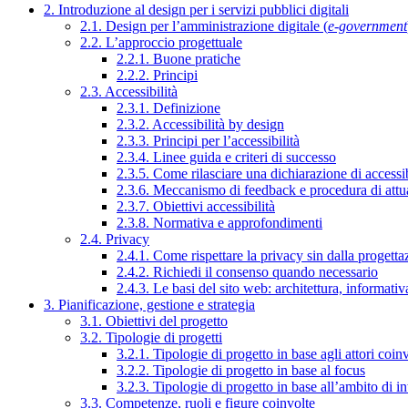
2. Introduzione al design per i servizi pubblici digitali
2.1. Design per l’amministrazione digitale (
e-government
2.2. L’approccio progettuale
2.2.1. Buone pratiche
2.2.2. Principi
2.3. Accessibilità
2.3.1. Definizione
2.3.2. Accessibilità by design
2.3.3. Principi per l’accessibilità
2.3.4. Linee guida e criteri di successo
2.3.5. Come rilasciare una dichiarazione di accessib
2.3.6. Meccanismo di feedback e procedura di attu
2.3.7. Obiettivi accessibilità
2.3.8. Normativa e approfondimenti
2.4. Privacy
2.4.1. Come rispettare la privacy sin dalla progettaz
2.4.2. Richiedi il consenso quando necessario
2.4.3. Le basi del sito web: architettura, informati
3. Pianificazione, gestione e strategia
3.1. Obiettivi del progetto
3.2. Tipologie di progetti
3.2.1. Tipologie di progetto in base agli attori coinv
3.2.2. Tipologie di progetto in base al focus
3.2.3. Tipologie di progetto in base all’ambito di i
3.3. Competenze, ruoli e figure coinvolte