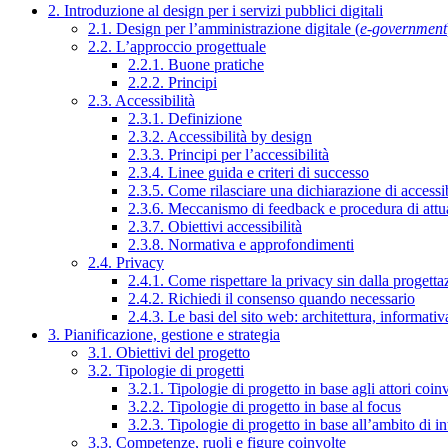
2. Introduzione al design per i servizi pubblici digitali
2.1. Design per l’amministrazione digitale (
e-government
2.2. L’approccio progettuale
2.2.1. Buone pratiche
2.2.2. Principi
2.3. Accessibilità
2.3.1. Definizione
2.3.2. Accessibilità by design
2.3.3. Principi per l’accessibilità
2.3.4. Linee guida e criteri di successo
2.3.5. Come rilasciare una dichiarazione di accessib
2.3.6. Meccanismo di feedback e procedura di attu
2.3.7. Obiettivi accessibilità
2.3.8. Normativa e approfondimenti
2.4. Privacy
2.4.1. Come rispettare la privacy sin dalla progettaz
2.4.2. Richiedi il consenso quando necessario
2.4.3. Le basi del sito web: architettura, informati
3. Pianificazione, gestione e strategia
3.1. Obiettivi del progetto
3.2. Tipologie di progetti
3.2.1. Tipologie di progetto in base agli attori coinv
3.2.2. Tipologie di progetto in base al focus
3.2.3. Tipologie di progetto in base all’ambito di i
3.3. Competenze, ruoli e figure coinvolte