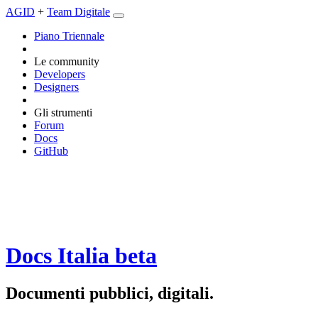
AGID
+
Team Digitale
Piano Triennale
Le community
Developers
Designers
Gli strumenti
Forum
Docs
GitHub
Docs Italia
beta
Documenti pubblici, digitali.