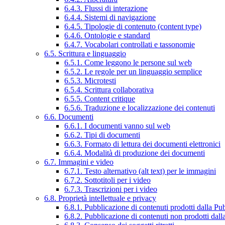
6.4.3. Flussi di interazione
6.4.4. Sistemi di navigazione
6.4.5. Tipologie di contenuto (content type)
6.4.6. Ontologie e standard
6.4.7. Vocabolari controllati e tassonomie
6.5. Scrittura e linguaggio
6.5.1. Come leggono le persone sul web
6.5.2. Le regole per un linguaggio semplice
6.5.3. Microtesti
6.5.4. Scrittura collaborativa
6.5.5. Content critique
6.5.6. Traduzione e localizzazione dei contenuti
6.6. Documenti
6.6.1. I documenti vanno sul web
6.6.2. Tipi di documenti
6.6.3. Formato di lettura dei documenti elettronici
6.6.4. Modalità di produzione dei documenti
6.7. Immagini e video
6.7.1. Testo alternativo (alt text) per le immagini
6.7.2. Sottotitoli per i video
6.7.3. Trascrizioni per i video
6.8. Proprietà intellettuale e privacy
6.8.1. Pubblicazione di contenuti prodotti dalla P
6.8.2. Pubblicazione di contenuti non prodotti dal