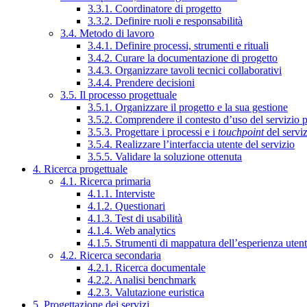
3.3.1. Coordinatore di progetto
3.3.2. Definire ruoli e responsabilità
3.4. Metodo di lavoro
3.4.1. Definire processi, strumenti e rituali
3.4.2. Curare la documentazione di progetto
3.4.3. Organizzare tavoli tecnici collaborativi
3.4.4. Prendere decisioni
3.5. Il processo progettuale
3.5.1. Organizzare il progetto e la sua gestione
3.5.2. Comprendere il contesto d’uso del servizio 
3.5.3. Progettare i processi e i
touchpoint
del servi
3.5.4. Realizzare l’interfaccia utente del servizio
3.5.5. Validare la soluzione ottenuta
4. Ricerca progettuale
4.1. Ricerca primaria
4.1.1. Interviste
4.1.2. Questionari
4.1.3. Test di usabilità
4.1.4. Web analytics
4.1.5. Strumenti di mappatura dell’esperienza uten
4.2. Ricerca secondaria
4.2.1. Ricerca documentale
4.2.2. Analisi benchmark
4.2.3. Valutazione euristica
5. Progettazione dei servizi