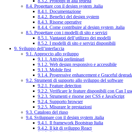
8.3.2. Prototipi in alta fedeltà
8.4. Progettare con il design system .italia
8.4.1. Documentazione
8.4.2. Benefici del design system
8.4.3. Risorse operative
8.4.4. Come contribuire al design system .italia
8.5. Progettare con i modelli di sito e servizi
8.5.1. Vantaggi dell’utilizzo dei modelli
8.5.2. I modelli di sito e servizi disponibili
9. Sviluppo dell’interfaccia
9.1. Approccio allo sviluppo
9.1.1. Attività preliminari
9.1.2. Web design responsivo e accessibile
9.1.3. Mobile first
9.1.4. Progressive enhancement e Graceful degrad
9.2. Strumenti di supporto allo sviluppo del software
9.2.1. Feature detection
9.2.2. Verificare le feature disponibili con Can I us
9.2.3. Strumenti e risorse per CSS e JavaScript
9.2.4. Supporto browser
9.2.5. Misurare le prestazioni
9.3. Catalogo del riuso
9.4. Sviluppare con il design system .italia
9.4.1. Il framework Bootstrap Italia
9.4.2. Il kit di sviluppo React