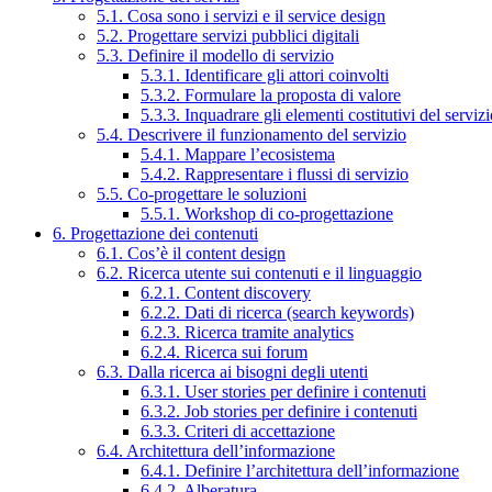
5.1. Cosa sono i servizi e il service design
5.2. Progettare servizi pubblici digitali
5.3. Definire il modello di servizio
5.3.1. Identificare gli attori coinvolti
5.3.2. Formulare la proposta di valore
5.3.3. Inquadrare gli elementi costitutivi del serviz
5.4. Descrivere il funzionamento del servizio
5.4.1. Mappare l’ecosistema
5.4.2. Rappresentare i flussi di servizio
5.5. Co-progettare le soluzioni
5.5.1. Workshop di co-progettazione
6. Progettazione dei contenuti
6.1. Cos’è il content design
6.2. Ricerca utente sui contenuti e il linguaggio
6.2.1. Content discovery
6.2.2. Dati di ricerca (search keywords)
6.2.3. Ricerca tramite analytics
6.2.4. Ricerca sui forum
6.3. Dalla ricerca ai bisogni degli utenti
6.3.1. User stories per definire i contenuti
6.3.2. Job stories per definire i contenuti
6.3.3. Criteri di accettazione
6.4. Architettura dell’informazione
6.4.1. Definire l’architettura dell’informazione
6.4.2. Alberatura