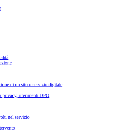
)
ilità
azione
ione di un sito o servizio digitale
va privacy, riferimenti DPO
olti nel servizio
ntervento