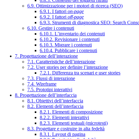
6.8.3. Consenso dei soggetti ritratti
6.9. Ottimizzazione per i motori di ricerca (SEO)
6.9.1. I fattori
on-page
6.9.2. I fattori
off-page
6.9.3. Strumenti di diagnostica SEO: Search Cons
6.10. Gestire i contenuti
6.10.1. L’inventario dei contenuti
6.10.2. Revisionare i contenuti
6.10.3. Migrare i contenuti
6.10.4. Pubblicare i contenuti
7. Progettazione dell’interazione
7.1. Caratteristiche dell’interazione
7.2. User stories per definire l’interazione
7.2.1. Differenza tra scenari e user stories
7.3. Flussi di interazione
7.4. Wireframe
7.5. Prototipi interattivi
8. Progettazione dell’interfaccia
8.1. Obiettivi dell’interfaccia
8.2. Elementi dell’interfaccia
8.2.1. Elementi di composizione
8.2.2. Elementi interattivi
8.2.3. Elementi testuali (microtesti)
8.3. Progettare e costruire in alta fedeltà
8.3.1. Layout di pagina