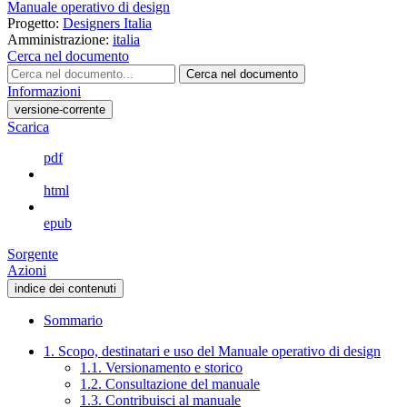
Manuale operativo di design
Progetto:
Designers Italia
Amministrazione:
italia
Cerca nel documento
Cerca nel documento
Informazioni
versione-corrente
Scarica
pdf
html
epub
Sorgente
Azioni
indice dei contenuti
Sommario
1. Scopo, destinatari e uso del Manuale operativo di design
1.1. Versionamento e storico
1.2. Consultazione del manuale
1.3. Contribuisci al manuale