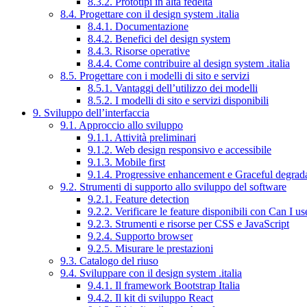
8.3.2. Prototipi in alta fedeltà
8.4. Progettare con il design system .italia
8.4.1. Documentazione
8.4.2. Benefici del design system
8.4.3. Risorse operative
8.4.4. Come contribuire al design system .italia
8.5. Progettare con i modelli di sito e servizi
8.5.1. Vantaggi dell’utilizzo dei modelli
8.5.2. I modelli di sito e servizi disponibili
9. Sviluppo dell’interfaccia
9.1. Approccio allo sviluppo
9.1.1. Attività preliminari
9.1.2. Web design responsivo e accessibile
9.1.3. Mobile first
9.1.4. Progressive enhancement e Graceful degrad
9.2. Strumenti di supporto allo sviluppo del software
9.2.1. Feature detection
9.2.2. Verificare le feature disponibili con Can I us
9.2.3. Strumenti e risorse per CSS e JavaScript
9.2.4. Supporto browser
9.2.5. Misurare le prestazioni
9.3. Catalogo del riuso
9.4. Sviluppare con il design system .italia
9.4.1. Il framework Bootstrap Italia
9.4.2. Il kit di sviluppo React