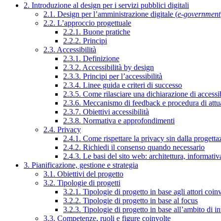
2. Introduzione al design per i servizi pubblici digitali
2.1. Design per l’amministrazione digitale (
e-government
2.2. L’approccio progettuale
2.2.1. Buone pratiche
2.2.2. Principi
2.3. Accessibilità
2.3.1. Definizione
2.3.2. Accessibilità by design
2.3.3. Principi per l’accessibilità
2.3.4. Linee guida e criteri di successo
2.3.5. Come rilasciare una dichiarazione di accessib
2.3.6. Meccanismo di feedback e procedura di attu
2.3.7. Obiettivi accessibilità
2.3.8. Normativa e approfondimenti
2.4. Privacy
2.4.1. Come rispettare la privacy sin dalla progettaz
2.4.2. Richiedi il consenso quando necessario
2.4.3. Le basi del sito web: architettura, informati
3. Pianificazione, gestione e strategia
3.1. Obiettivi del progetto
3.2. Tipologie di progetti
3.2.1. Tipologie di progetto in base agli attori coinv
3.2.2. Tipologie di progetto in base al focus
3.2.3. Tipologie di progetto in base all’ambito di i
3.3. Competenze, ruoli e figure coinvolte