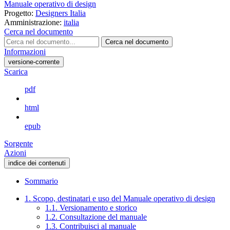
Manuale operativo di design
Progetto:
Designers Italia
Amministrazione:
italia
Cerca nel documento
Cerca nel documento
Informazioni
versione-corrente
Scarica
pdf
html
epub
Sorgente
Azioni
indice dei contenuti
Sommario
1. Scopo, destinatari e uso del Manuale operativo di design
1.1. Versionamento e storico
1.2. Consultazione del manuale
1.3. Contribuisci al manuale