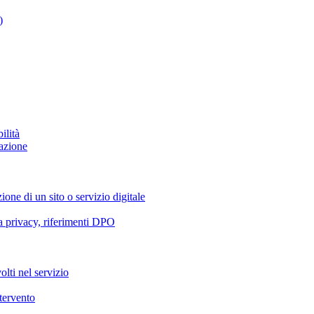
)
ilità
azione
ione di un sito o servizio digitale
va privacy, riferimenti DPO
olti nel servizio
ntervento