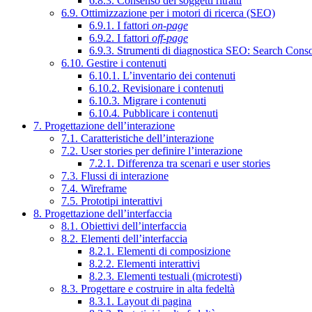
6.8.3. Consenso dei soggetti ritratti
6.9. Ottimizzazione per i motori di ricerca (SEO)
6.9.1. I fattori
on-page
6.9.2. I fattori
off-page
6.9.3. Strumenti di diagnostica SEO: Search Cons
6.10. Gestire i contenuti
6.10.1. L’inventario dei contenuti
6.10.2. Revisionare i contenuti
6.10.3. Migrare i contenuti
6.10.4. Pubblicare i contenuti
7. Progettazione dell’interazione
7.1. Caratteristiche dell’interazione
7.2. User stories per definire l’interazione
7.2.1. Differenza tra scenari e user stories
7.3. Flussi di interazione
7.4. Wireframe
7.5. Prototipi interattivi
8. Progettazione dell’interfaccia
8.1. Obiettivi dell’interfaccia
8.2. Elementi dell’interfaccia
8.2.1. Elementi di composizione
8.2.2. Elementi interattivi
8.2.3. Elementi testuali (microtesti)
8.3. Progettare e costruire in alta fedeltà
8.3.1. Layout di pagina