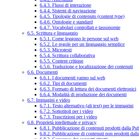
6.4.3. Flussi di interazione
6.4.4. Sistemi di navigazione
6.4.5. Tipologie di contenuto (content type)
6.4.6. Ontologie e standard
6.4.7. Vocabolari controllati e tassonomie
6.5. Scrittura e linguaggio
6.5.1. Come leggono le persone sul web
6.5.2. Le regole per un linguaggio semplice
6.5.3. Microtesti
6.5.4. Scrittura collaborativa
6.5.5. Content critique
6.5.6. Traduzione e localizzazione dei contenuti
6.6. Documenti
6.6.1. I documenti vanno sul web
6.6.2. Tipi di documenti
6.6.3. Formato di lettura dei documenti elettronici
6.6.4. Modalità di produzione dei documenti
6.7. Immagini e video
6.7.1. Testo alternativo (alt text) per le immagini
6.7.2. Sottotitoli per i video
6.7.3. Trascrizioni per i video
6.8. Proprietà intellettuale e privacy
6.8.1. Pubblicazione di contenuti prodotti dalla P
6.8.2. Pubblicazione di contenuti non prodotti dal