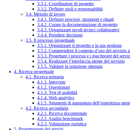
3.3.1. Coordinatore di progetto
3.3.2. Definire ruoli e responsabilità
3.4. Metodo di lavoro
3.4.1. Definire processi, strumenti e rituali
3.4.2. Curare la documentazione di progetto
3.4.3. Organizzare tavoli tecnici collaborativi
3.4.4. Prendere decisioni
3.5. Il processo progettuale
3.5.1. Organizzare il progetto e la sua gestione
3.5.2. Comprendere il contesto d’uso del servizio 
3.5.3. Progettare i processi e i
touchpoint
del servi
3.5.4. Realizzare l’interfaccia utente del servizio
3.5.5. Validare la soluzione ottenuta
4. Ricerca progettuale
4.1. Ricerca primaria
4.1.1. Interviste
4.1.2. Questionari
4.1.3. Test di usabilità
4.1.4. Web analytics
4.1.5. Strumenti di mappatura dell’esperienza uten
4.2. Ricerca secondaria
4.2.1. Ricerca documentale
4.2.2. Analisi benchmark
4.2.3. Valutazione euristica
5. Progettazione dei servizi