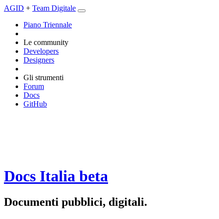
AGID
+
Team Digitale
Piano Triennale
Le community
Developers
Designers
Gli strumenti
Forum
Docs
GitHub
Docs Italia
beta
Documenti pubblici, digitali.