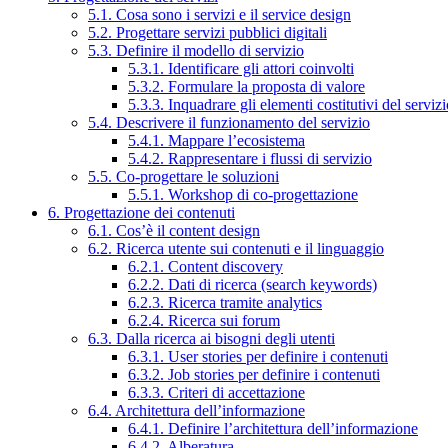
5.1. Cosa sono i servizi e il service design
5.2. Progettare servizi pubblici digitali
5.3. Definire il modello di servizio
5.3.1. Identificare gli attori coinvolti
5.3.2. Formulare la proposta di valore
5.3.3. Inquadrare gli elementi costitutivi del serviz
5.4. Descrivere il funzionamento del servizio
5.4.1. Mappare l’ecosistema
5.4.2. Rappresentare i flussi di servizio
5.5. Co-progettare le soluzioni
5.5.1. Workshop di co-progettazione
6. Progettazione dei contenuti
6.1. Cos’è il content design
6.2. Ricerca utente sui contenuti e il linguaggio
6.2.1. Content discovery
6.2.2. Dati di ricerca (search keywords)
6.2.3. Ricerca tramite analytics
6.2.4. Ricerca sui forum
6.3. Dalla ricerca ai bisogni degli utenti
6.3.1. User stories per definire i contenuti
6.3.2. Job stories per definire i contenuti
6.3.3. Criteri di accettazione
6.4. Architettura dell’informazione
6.4.1. Definire l’architettura dell’informazione
6.4.2. Alberatura