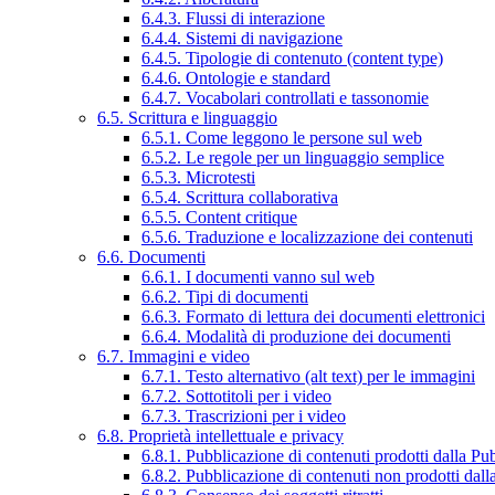
6.4.3. Flussi di interazione
6.4.4. Sistemi di navigazione
6.4.5. Tipologie di contenuto (content type)
6.4.6. Ontologie e standard
6.4.7. Vocabolari controllati e tassonomie
6.5. Scrittura e linguaggio
6.5.1. Come leggono le persone sul web
6.5.2. Le regole per un linguaggio semplice
6.5.3. Microtesti
6.5.4. Scrittura collaborativa
6.5.5. Content critique
6.5.6. Traduzione e localizzazione dei contenuti
6.6. Documenti
6.6.1. I documenti vanno sul web
6.6.2. Tipi di documenti
6.6.3. Formato di lettura dei documenti elettronici
6.6.4. Modalità di produzione dei documenti
6.7. Immagini e video
6.7.1. Testo alternativo (alt text) per le immagini
6.7.2. Sottotitoli per i video
6.7.3. Trascrizioni per i video
6.8. Proprietà intellettuale e privacy
6.8.1. Pubblicazione di contenuti prodotti dalla P
6.8.2. Pubblicazione di contenuti non prodotti dal