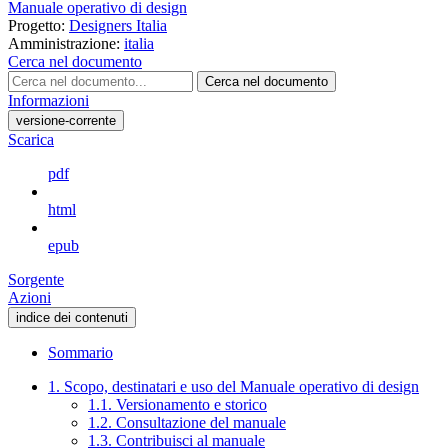
Manuale operativo di design
Progetto:
Designers Italia
Amministrazione:
italia
Cerca nel documento
Cerca nel documento
Informazioni
versione-corrente
Scarica
pdf
html
epub
Sorgente
Azioni
indice dei contenuti
Sommario
1. Scopo, destinatari e uso del Manuale operativo di design
1.1. Versionamento e storico
1.2. Consultazione del manuale
1.3. Contribuisci al manuale