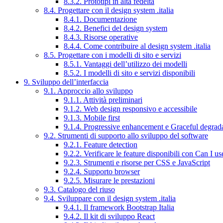
8.3.2. Prototipi in alta fedeltà
8.4. Progettare con il design system .italia
8.4.1. Documentazione
8.4.2. Benefici del design system
8.4.3. Risorse operative
8.4.4. Come contribuire al design system .italia
8.5. Progettare con i modelli di sito e servizi
8.5.1. Vantaggi dell’utilizzo dei modelli
8.5.2. I modelli di sito e servizi disponibili
9. Sviluppo dell’interfaccia
9.1. Approccio allo sviluppo
9.1.1. Attività preliminari
9.1.2. Web design responsivo e accessibile
9.1.3. Mobile first
9.1.4. Progressive enhancement e Graceful degrad
9.2. Strumenti di supporto allo sviluppo del software
9.2.1. Feature detection
9.2.2. Verificare le feature disponibili con Can I us
9.2.3. Strumenti e risorse per CSS e JavaScript
9.2.4. Supporto browser
9.2.5. Misurare le prestazioni
9.3. Catalogo del riuso
9.4. Sviluppare con il design system .italia
9.4.1. Il framework Bootstrap Italia
9.4.2. Il kit di sviluppo React