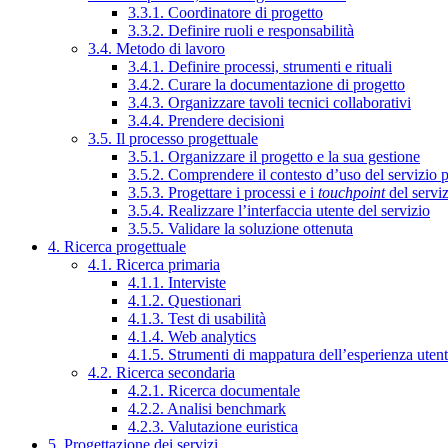
3.3.1. Coordinatore di progetto
3.3.2. Definire ruoli e responsabilità
3.4. Metodo di lavoro
3.4.1. Definire processi, strumenti e rituali
3.4.2. Curare la documentazione di progetto
3.4.3. Organizzare tavoli tecnici collaborativi
3.4.4. Prendere decisioni
3.5. Il processo progettuale
3.5.1. Organizzare il progetto e la sua gestione
3.5.2. Comprendere il contesto d’uso del servizio 
3.5.3. Progettare i processi e i
touchpoint
del servi
3.5.4. Realizzare l’interfaccia utente del servizio
3.5.5. Validare la soluzione ottenuta
4. Ricerca progettuale
4.1. Ricerca primaria
4.1.1. Interviste
4.1.2. Questionari
4.1.3. Test di usabilità
4.1.4. Web analytics
4.1.5. Strumenti di mappatura dell’esperienza uten
4.2. Ricerca secondaria
4.2.1. Ricerca documentale
4.2.2. Analisi benchmark
4.2.3. Valutazione euristica
5. Progettazione dei servizi