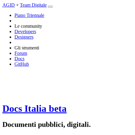
AGID
+
Team Digitale
Piano Triennale
Le community
Developers
Designers
Gli strumenti
Forum
Docs
GitHub
Docs Italia
beta
Documenti pubblici, digitali.