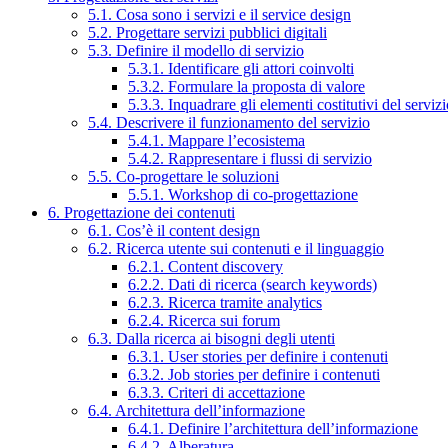
5.1. Cosa sono i servizi e il service design
5.2. Progettare servizi pubblici digitali
5.3. Definire il modello di servizio
5.3.1. Identificare gli attori coinvolti
5.3.2. Formulare la proposta di valore
5.3.3. Inquadrare gli elementi costitutivi del serviz
5.4. Descrivere il funzionamento del servizio
5.4.1. Mappare l’ecosistema
5.4.2. Rappresentare i flussi di servizio
5.5. Co-progettare le soluzioni
5.5.1. Workshop di co-progettazione
6. Progettazione dei contenuti
6.1. Cos’è il content design
6.2. Ricerca utente sui contenuti e il linguaggio
6.2.1. Content discovery
6.2.2. Dati di ricerca (search keywords)
6.2.3. Ricerca tramite analytics
6.2.4. Ricerca sui forum
6.3. Dalla ricerca ai bisogni degli utenti
6.3.1. User stories per definire i contenuti
6.3.2. Job stories per definire i contenuti
6.3.3. Criteri di accettazione
6.4. Architettura dell’informazione
6.4.1. Definire l’architettura dell’informazione
6.4.2. Alberatura