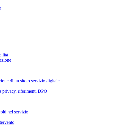
)
ilità
azione
ione di un sito o servizio digitale
va privacy, riferimenti DPO
olti nel servizio
ntervento