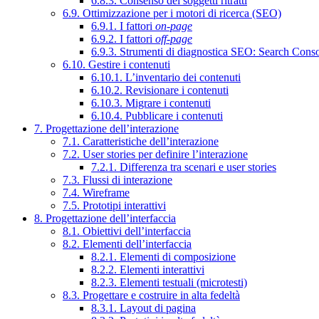
6.8.3. Consenso dei soggetti ritratti
6.9. Ottimizzazione per i motori di ricerca (SEO)
6.9.1. I fattori
on-page
6.9.2. I fattori
off-page
6.9.3. Strumenti di diagnostica SEO: Search Cons
6.10. Gestire i contenuti
6.10.1. L’inventario dei contenuti
6.10.2. Revisionare i contenuti
6.10.3. Migrare i contenuti
6.10.4. Pubblicare i contenuti
7. Progettazione dell’interazione
7.1. Caratteristiche dell’interazione
7.2. User stories per definire l’interazione
7.2.1. Differenza tra scenari e user stories
7.3. Flussi di interazione
7.4. Wireframe
7.5. Prototipi interattivi
8. Progettazione dell’interfaccia
8.1. Obiettivi dell’interfaccia
8.2. Elementi dell’interfaccia
8.2.1. Elementi di composizione
8.2.2. Elementi interattivi
8.2.3. Elementi testuali (microtesti)
8.3. Progettare e costruire in alta fedeltà
8.3.1. Layout di pagina