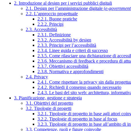
2. Introduzione al design per i servizi pubblici digitali
2.1. Design per l’amministrazione digitale (
e-government
2.2. L’approccio progettuale
2.2.1. Buone pratiche
2.2.2. Principi
2.3. Accessibilità
2.3.1. Definizione
2.3.2. Accessibilità by design
2.3.3. Principi per l’accessibilità
2.3.4. Linee guida e criteri di successo
2.3.5. Come rilasciare una dichiarazione di accessib
2.3.6. Meccanismo di feedback e procedura di attu
2.3.7. Obiettivi accessibilità
2.3.8. Normativa e approfondimenti
2.4. Privacy
2.4.1. Come rispettare la privacy sin dalla progettaz
2.4.2. Richiedi il consenso quando necessario
2.4.3. Le basi del sito web: architettura, informati
3. Pianificazione, gestione e strategia
3.1. Obiettivi del progetto
3.2. Tipologie di progetti
3.2.1. Tipologie di progetto in base agli attori coinv
3.2.2. Tipologie di progetto in base al focus
3.2.3. Tipologie di progetto in base all’ambito di i
3.3. Competenze, ruoli e figure coinvolte