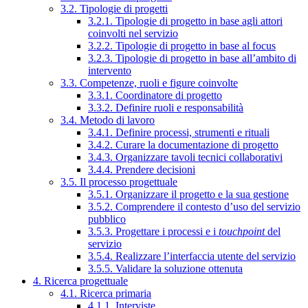
3.2. Tipologie di progetti
3.2.1. Tipologie di progetto in base agli attori
coinvolti nel servizio
3.2.2. Tipologie di progetto in base al focus
3.2.3. Tipologie di progetto in base all’ambito di
intervento
3.3. Competenze, ruoli e figure coinvolte
3.3.1. Coordinatore di progetto
3.3.2. Definire ruoli e responsabilità
3.4. Metodo di lavoro
3.4.1. Definire processi, strumenti e rituali
3.4.2. Curare la documentazione di progetto
3.4.3. Organizzare tavoli tecnici collaborativi
3.4.4. Prendere decisioni
3.5. Il processo progettuale
3.5.1. Organizzare il progetto e la sua gestione
3.5.2. Comprendere il contesto d’uso del servizio
pubblico
3.5.3. Progettare i processi e i
touchpoint
del
servizio
3.5.4. Realizzare l’interfaccia utente del servizio
3.5.5. Validare la soluzione ottenuta
4. Ricerca progettuale
4.1. Ricerca primaria
4.1.1. Interviste