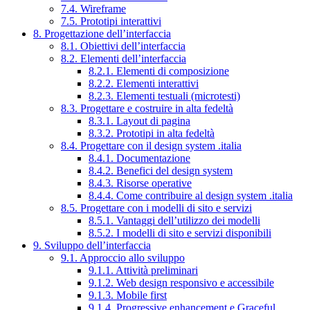
7.4. Wireframe
7.5. Prototipi interattivi
8. Progettazione dell’interfaccia
8.1. Obiettivi dell’interfaccia
8.2. Elementi dell’interfaccia
8.2.1. Elementi di composizione
8.2.2. Elementi interattivi
8.2.3. Elementi testuali (microtesti)
8.3. Progettare e costruire in alta fedeltà
8.3.1. Layout di pagina
8.3.2. Prototipi in alta fedeltà
8.4. Progettare con il design system .italia
8.4.1. Documentazione
8.4.2. Benefici del design system
8.4.3. Risorse operative
8.4.4. Come contribuire al design system .italia
8.5. Progettare con i modelli di sito e servizi
8.5.1. Vantaggi dell’utilizzo dei modelli
8.5.2. I modelli di sito e servizi disponibili
9. Sviluppo dell’interfaccia
9.1. Approccio allo sviluppo
9.1.1. Attività preliminari
9.1.2. Web design responsivo e accessibile
9.1.3. Mobile first
9.1.4. Progressive enhancement e Graceful