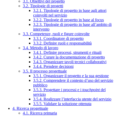
3.1. Obiettivi del progetto
3.2. Tipologie di progetti
3.2.1. Tipologie di progetto in base agli attori
coinvolti nel servizio
3.2.2. Tipologie di progetto in base al focus
3.2.3. Tipologie di progetto in base all’ambito di
intervento
3.3. Competenze, ruoli e figure coinvolte
3.3.1. Coordinatore di progetto
3.3.2. Definire ruoli e responsabilità
3.4. Metodo di lavoro
3.4.1. Definire processi, strumenti e rituali
3.4.2. Curare la documentazione di progetto
3.4.3. Organizzare tavoli tecnici collaborativi
3.4.4. Prendere decisioni
3.5. Il processo progettuale
3.5.1. Organizzare il progetto e la sua gestione
3.5.2. Comprendere il contesto d’uso del servizio
pubblico
3.5.3. Progettare i processi e i
touchpoint
del
servizio
3.5.4. Realizzare l’interfaccia utente del servizio
3.5.5. Validare la soluzione ottenuta
4. Ricerca progettuale
4.1. Ricerca primaria