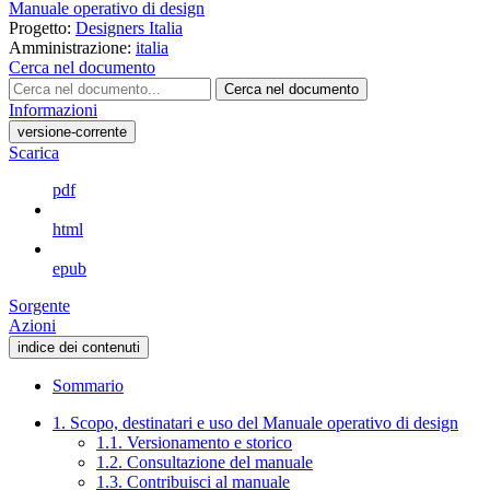
Manuale operativo di design
Progetto:
Designers Italia
Amministrazione:
italia
Cerca nel documento
Cerca nel documento
Informazioni
versione-corrente
Scarica
pdf
html
epub
Sorgente
Azioni
indice dei contenuti
Sommario
1. Scopo, destinatari e uso del Manuale operativo di design
1.1. Versionamento e storico
1.2. Consultazione del manuale
1.3. Contribuisci al manuale