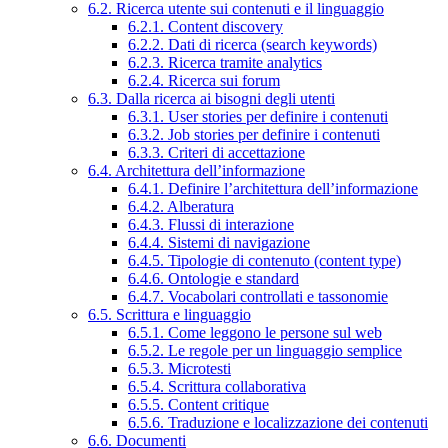
6.2. Ricerca utente sui contenuti e il linguaggio
6.2.1. Content discovery
6.2.2. Dati di ricerca (search keywords)
6.2.3. Ricerca tramite analytics
6.2.4. Ricerca sui forum
6.3. Dalla ricerca ai bisogni degli utenti
6.3.1. User stories per definire i contenuti
6.3.2. Job stories per definire i contenuti
6.3.3. Criteri di accettazione
6.4. Architettura dell’informazione
6.4.1. Definire l’architettura dell’informazione
6.4.2. Alberatura
6.4.3. Flussi di interazione
6.4.4. Sistemi di navigazione
6.4.5. Tipologie di contenuto (content type)
6.4.6. Ontologie e standard
6.4.7. Vocabolari controllati e tassonomie
6.5. Scrittura e linguaggio
6.5.1. Come leggono le persone sul web
6.5.2. Le regole per un linguaggio semplice
6.5.3. Microtesti
6.5.4. Scrittura collaborativa
6.5.5. Content critique
6.5.6. Traduzione e localizzazione dei contenuti
6.6. Documenti