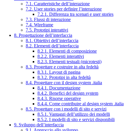
7.1. Caratteristiche dell’interazione
7.2. User stories per definire l’interazione
7.2.1. Differenza tra scenari e user stories
7.3. Flussi di interazione
7.4. Wireframe
7.5. Prototipi interattivi
8. Progettazione dell’interfaccia
8.1. Obiettivi dell’interfaccia
8.2. Elementi dell’interfaccia
8.2.1. Elementi di composizione
8.2.2. Elementi interattivi
8.2.3. Elementi testuali (microtesti)
8.3. Progettare e costruire in alta fedeltà
8.3.1. Layout di pagina
8.3.2. Prototipi in alta fedeltà
8.4. Progettare con il design system .italia
8.4.1. Documentazione
8.4.2. Benefici del design system
8.4.3. Risorse operative
8.4.4. Come contribuire al design system .italia
8.5. Progettare con i modelli di sito e servizi
8.5.1. Vantaggi dell’utilizzo dei modelli
8.5.2. I modelli di sito e servizi disponibili
9. Sviluppo dell’interfaccia
9.1. Approccio allo sviluppo