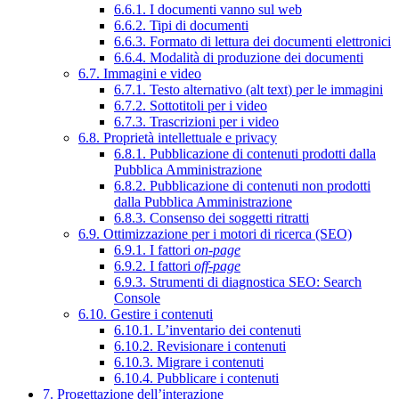
6.6.1. I documenti vanno sul web
6.6.2. Tipi di documenti
6.6.3. Formato di lettura dei documenti elettronici
6.6.4. Modalità di produzione dei documenti
6.7. Immagini e video
6.7.1. Testo alternativo (alt text) per le immagini
6.7.2. Sottotitoli per i video
6.7.3. Trascrizioni per i video
6.8. Proprietà intellettuale e privacy
6.8.1. Pubblicazione di contenuti prodotti dalla
Pubblica Amministrazione
6.8.2. Pubblicazione di contenuti non prodotti
dalla Pubblica Amministrazione
6.8.3. Consenso dei soggetti ritratti
6.9. Ottimizzazione per i motori di ricerca (SEO)
6.9.1. I fattori
on-page
6.9.2. I fattori
off-page
6.9.3. Strumenti di diagnostica SEO: Search
Console
6.10. Gestire i contenuti
6.10.1. L’inventario dei contenuti
6.10.2. Revisionare i contenuti
6.10.3. Migrare i contenuti
6.10.4. Pubblicare i contenuti
7. Progettazione dell’interazione