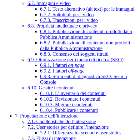
6.7. Immagini e video
6.7.1. Testo alternativo (alt text) per le immagini
6.7.2. Sottotitoli per i video
6.7.3. Trascrizioni per i video
6.8. Proprietà intellettuale e privacy
6.8.1. Pubblicazione di contenuti prodotti dalla
Pubblica Amministrazione
6.8.2. Pubblicazione di contenuti non prodotti
dalla Pubblica Amministrazione
6.8.3. Consenso dei soggetti ritratti
6.9. Ottimizzazione per i motori di ricerca (SEO)
6.9.1. I fattori
on-page
6.9.2. I fattori
off-page
6.9.3. Strumenti di diagnostica SEO: Search
Console
6.10. Gestire i contenuti
6.10.1. L’inventario dei contenuti
6.10.2. Revisionare i contenuti
6.10.3. Migrare i contenuti
6.10.4. Pubblicare i contenuti
7. Progettazione dell’interazione
7.1. Caratteristiche dell’interazione
7.2. User stories per definire l’interazione
7.2.1. Differenza tra scenari e user stories
7.3. Flussi di interazione