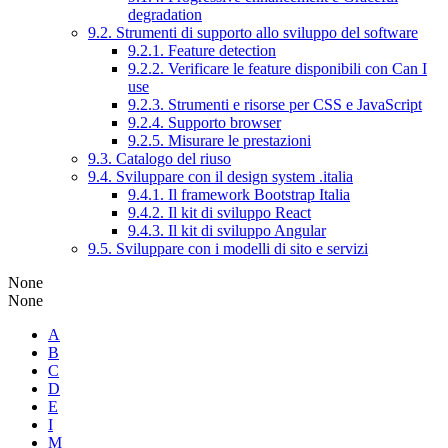
degradation
9.2. Strumenti di supporto allo sviluppo del software
9.2.1. Feature detection
9.2.2. Verificare le feature disponibili con Can I
use
9.2.3. Strumenti e risorse per CSS e JavaScript
9.2.4. Supporto browser
9.2.5. Misurare le prestazioni
9.3. Catalogo del riuso
9.4. Sviluppare con il design system .italia
9.4.1. Il framework Bootstrap Italia
9.4.2. Il kit di sviluppo React
9.4.3. Il kit di sviluppo Angular
9.5. Sviluppare con i modelli di sito e servizi
None
None
A
B
C
D
E
I
M