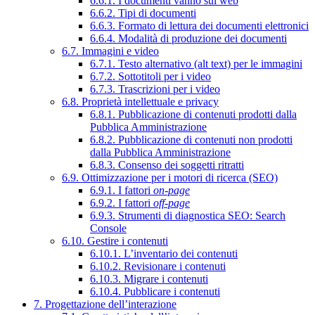
6.6.1. I documenti vanno sul web
6.6.2. Tipi di documenti
6.6.3. Formato di lettura dei documenti elettronici
6.6.4. Modalità di produzione dei documenti
6.7. Immagini e video
6.7.1. Testo alternativo (alt text) per le immagini
6.7.2. Sottotitoli per i video
6.7.3. Trascrizioni per i video
6.8. Proprietà intellettuale e privacy
6.8.1. Pubblicazione di contenuti prodotti dalla
Pubblica Amministrazione
6.8.2. Pubblicazione di contenuti non prodotti
dalla Pubblica Amministrazione
6.8.3. Consenso dei soggetti ritratti
6.9. Ottimizzazione per i motori di ricerca (SEO)
6.9.1. I fattori
on-page
6.9.2. I fattori
off-page
6.9.3. Strumenti di diagnostica SEO: Search
Console
6.10. Gestire i contenuti
6.10.1. L’inventario dei contenuti
6.10.2. Revisionare i contenuti
6.10.3. Migrare i contenuti
6.10.4. Pubblicare i contenuti
7. Progettazione dell’interazione