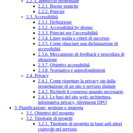
2.2. L’approccio progettuale
2.2.1. Buone pratiche
2.2.2. Principi
2.3. Accessibilità
2.3.1. Definizione
2.3.2. Accessibilità by design
2.3.3. Principi per l’accessibilità
2.3.4. Linee guida e criteri di successo
2.3.5. Come rilasciare una dichiarazione di
accessibilità
2.3.6. Meccanismo di feedback e procedura di
attuazione
2.3.7. Obiettivi accessibilità
2.3.8. Normativa e approfondimenti
2.4. Privacy
2.4.1. Come rispettare la privacy sin dalla
progettazione di un sito o servizio digitale
2.4.2. Richiedi il consenso quando necessario
2.4.3. Le basi del sito web: architettura,
informativa privacy, riferimenti DPO
3. Pianificazione, gestione e strategia
3.1. Obiettivi del progetto
3.2. Tipologie di progetti
3.2.1. Tipologie di progetto in base agli attori
coinvolti nel servizio