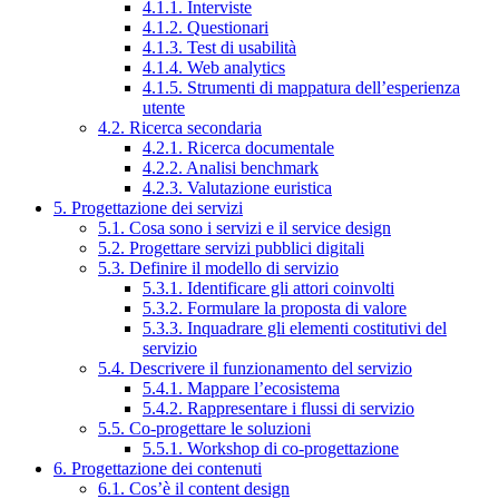
4.1.1. Interviste
4.1.2. Questionari
4.1.3. Test di usabilità
4.1.4. Web analytics
4.1.5. Strumenti di mappatura dell’esperienza
utente
4.2. Ricerca secondaria
4.2.1. Ricerca documentale
4.2.2. Analisi benchmark
4.2.3. Valutazione euristica
5. Progettazione dei servizi
5.1. Cosa sono i servizi e il service design
5.2. Progettare servizi pubblici digitali
5.3. Definire il modello di servizio
5.3.1. Identificare gli attori coinvolti
5.3.2. Formulare la proposta di valore
5.3.3. Inquadrare gli elementi costitutivi del
servizio
5.4. Descrivere il funzionamento del servizio
5.4.1. Mappare l’ecosistema
5.4.2. Rappresentare i flussi di servizio
5.5. Co-progettare le soluzioni
5.5.1. Workshop di co-progettazione
6. Progettazione dei contenuti
6.1. Cos’è il content design