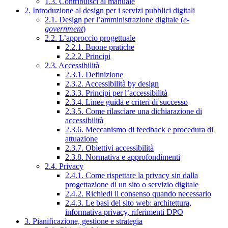
1.3. Contribuisci al manuale
2. Introduzione al design per i servizi pubblici digitali
2.1. Design per l’amministrazione digitale (
e-
government
)
2.2. L’approccio progettuale
2.2.1. Buone pratiche
2.2.2. Principi
2.3. Accessibilità
2.3.1. Definizione
2.3.2. Accessibilità by design
2.3.3. Principi per l’accessibilità
2.3.4. Linee guida e criteri di successo
2.3.5. Come rilasciare una dichiarazione di
accessibilità
2.3.6. Meccanismo di feedback e procedura di
attuazione
2.3.7. Obiettivi accessibilità
2.3.8. Normativa e approfondimenti
2.4. Privacy
2.4.1. Come rispettare la privacy sin dalla
progettazione di un sito o servizio digitale
2.4.2. Richiedi il consenso quando necessario
2.4.3. Le basi del sito web: architettura,
informativa privacy, riferimenti DPO
3. Pianificazione, gestione e strategia