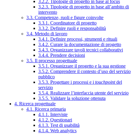
3.2.2. Tipologie di progetto in base al focus
3.2.3. Tipologie di progetto in base all’ambito di
intervento
3.3. Competenze, ruoli e figure coinvolte
3.3.1. Coordinatore di progetto
3.3.2. Definire ruoli e responsabilità
3.4. Metodo di lavoro
3.4.1. Definire processi, strumenti e rituali
3.4.2. Curare la documentazione di progetto
3.4.3. Organizzare tavoli tecnici collaborativi
3.4.4. Prendere decisioni
3.5. Il processo progettuale
3.5.1. Organizzare il progetto e la sua gestione
3.5.2. Comprendere il contesto d’uso del servizio
pubblico
3.5.3. Progettare i processi e i
touchpoint
del
servizio
3.5.4. Realizzare l’interfaccia utente del servizio
3.5.5. Validare la soluzione ottenuta
4. Ricerca progettuale
4.1. Ricerca primaria
4.1.1. Interviste
4.1.2. Questionari
4.1.3. Test di usabilità
4.1.4. Web analytics