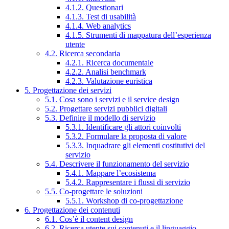
4.1.2. Questionari
4.1.3. Test di usabilità
4.1.4. Web analytics
4.1.5. Strumenti di mappatura dell’esperienza
utente
4.2. Ricerca secondaria
4.2.1. Ricerca documentale
4.2.2. Analisi benchmark
4.2.3. Valutazione euristica
5. Progettazione dei servizi
5.1. Cosa sono i servizi e il service design
5.2. Progettare servizi pubblici digitali
5.3. Definire il modello di servizio
5.3.1. Identificare gli attori coinvolti
5.3.2. Formulare la proposta di valore
5.3.3. Inquadrare gli elementi costitutivi del
servizio
5.4. Descrivere il funzionamento del servizio
5.4.1. Mappare l’ecosistema
5.4.2. Rappresentare i flussi di servizio
5.5. Co-progettare le soluzioni
5.5.1. Workshop di co-progettazione
6. Progettazione dei contenuti
6.1. Cos’è il content design
6.2. Ricerca utente sui contenuti e il linguaggio