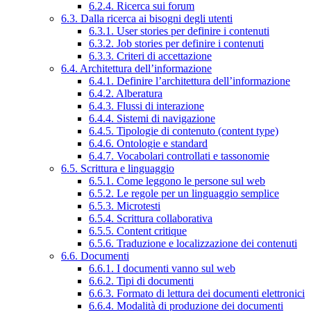
6.2.4. Ricerca sui forum
6.3. Dalla ricerca ai bisogni degli utenti
6.3.1. User stories per definire i contenuti
6.3.2. Job stories per definire i contenuti
6.3.3. Criteri di accettazione
6.4. Architettura dell’informazione
6.4.1. Definire l’architettura dell’informazione
6.4.2. Alberatura
6.4.3. Flussi di interazione
6.4.4. Sistemi di navigazione
6.4.5. Tipologie di contenuto (content type)
6.4.6. Ontologie e standard
6.4.7. Vocabolari controllati e tassonomie
6.5. Scrittura e linguaggio
6.5.1. Come leggono le persone sul web
6.5.2. Le regole per un linguaggio semplice
6.5.3. Microtesti
6.5.4. Scrittura collaborativa
6.5.5. Content critique
6.5.6. Traduzione e localizzazione dei contenuti
6.6. Documenti
6.6.1. I documenti vanno sul web
6.6.2. Tipi di documenti
6.6.3. Formato di lettura dei documenti elettronici
6.6.4. Modalità di produzione dei documenti