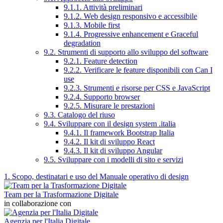
9.1.1. Attività preliminari
9.1.2. Web design responsivo e accessibile
9.1.3. Mobile first
9.1.4. Progressive enhancement e Graceful
degradation
9.2. Strumenti di supporto allo sviluppo del software
9.2.1. Feature detection
9.2.2. Verificare le feature disponibili con Can I
use
9.2.3. Strumenti e risorse per CSS e JavaScript
9.2.4. Supporto browser
9.2.5. Misurare le prestazioni
9.3. Catalogo del riuso
9.4. Sviluppare con il design system .italia
9.4.1. Il framework Bootstrap Italia
9.4.2. Il kit di sviluppo React
9.4.3. Il kit di sviluppo Angular
9.5. Sviluppare con i modelli di sito e servizi
1. Scopo, destinatari e uso del Manuale operativo di design
Team per la Trasformazione Digitale
in collaborazione con
Agenzia per l'Italia Digitale