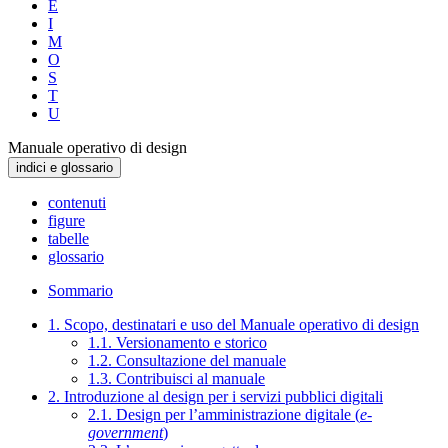
E
I
M
O
S
T
U
Manuale operativo di design
indici e glossario
contenuti
figure
tabelle
glossario
Sommario
1. Scopo, destinatari e uso del Manuale operativo di design
1.1. Versionamento e storico
1.2. Consultazione del manuale
1.3. Contribuisci al manuale
2. Introduzione al design per i servizi pubblici digitali
2.1. Design per l’amministrazione digitale (
e-
government
)