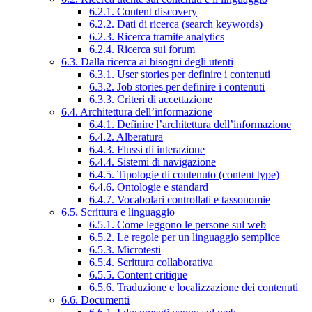
6.2.1. Content discovery
6.2.2. Dati di ricerca (search keywords)
6.2.3. Ricerca tramite analytics
6.2.4. Ricerca sui forum
6.3. Dalla ricerca ai bisogni degli utenti
6.3.1. User stories per definire i contenuti
6.3.2. Job stories per definire i contenuti
6.3.3. Criteri di accettazione
6.4. Architettura dell’informazione
6.4.1. Definire l’architettura dell’informazione
6.4.2. Alberatura
6.4.3. Flussi di interazione
6.4.4. Sistemi di navigazione
6.4.5. Tipologie di contenuto (content type)
6.4.6. Ontologie e standard
6.4.7. Vocabolari controllati e tassonomie
6.5. Scrittura e linguaggio
6.5.1. Come leggono le persone sul web
6.5.2. Le regole per un linguaggio semplice
6.5.3. Microtesti
6.5.4. Scrittura collaborativa
6.5.5. Content critique
6.5.6. Traduzione e localizzazione dei contenuti
6.6. Documenti