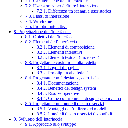
7.1. Caratteristiche dell’interazione
7.2. User stories per definire l’interazione
7.2.1. Differenza tra scenari e user stories
7.3. Flussi di interazione
7.4. Wireframe
7.5. Prototipi interattivi
8. Progettazione dell’interfaccia
8.1. Obiettivi dell’interfaccia
8.2. Elementi dell’interfaccia
8.2.1. Elementi di composizione
8.2.2. Elementi interattivi
8.2.3. Elementi testuali (microtesti)
8.3. Progettare e costruire in alta fedeltà
8.3.1. Layout di pagina
8.3.2. Prototipi in alta fedeltà
8.4. Progettare con il design system .italia
8.4.1. Documentazione
8.4.2. Benefici del design system
8.4.3. Risorse operative
8.4.4. Come contribuire al design system .italia
8.5. Progettare con i modelli di sito e servizi
8.5.1. Vantaggi dell’utilizzo dei modelli
8.5.2. I modelli di sito e servizi disponibili
9. Sviluppo dell’interfaccia
9.1. Approccio allo sviluppo