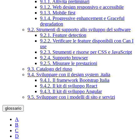
9.1.1. Attività preliminari
9.1.2. Web design responsivo e accessibile
9.1.3. Mobile first
9.1.4. Progressive enhancement e Graceful
degradation
9.2. Strumenti di supporto allo sviluppo del software
9.2.1. Feature detection
9.2.2. Verificare le feature disponibili con Can I
use
9.2.3. Strumenti e risorse per CSS e JavaScript
9.2.4. Supporto browser
9.2.5. Misurare le prestazioni
9.3. Catalogo del riuso
9.4. Sviluppare con il design system .italia
9.4.1. Il framework Bootstrap Italia
9.4.2. Il kit di sviluppo React
9.4.3. Il kit di sviluppo Angular
9.5. Sviluppare con i modelli di sito e servizi
glossario
A
B
C
D