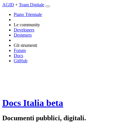
AGID
+
Team Digitale
Piano Triennale
Le community
Developers
Designers
Gli strumenti
Forum
Docs
GitHub
Docs Italia
beta
Documenti pubblici, digitali.