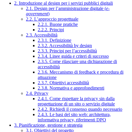
2. Introduzione al design per i servizi pubblici digitali
2.1. Design per l’amministrazione digitale (
e-
government
)
2.2. L’approccio progettuale
2.2.1. Buone pratiche
2.2.2. Principi
2.3. Accessibilità
2.3.1. Definizione
2.3.2. Accessibilità by design
2.3.3. Principi per l’accessibilità
2.3.4. Linee guida e criteri di successo
2.3.5. Come rilasciare una dichiarazione di
accessibilità
2.3.6. Meccanismo di feedback e procedura di
attuazione
2.3.7. Obiettivi accessibilità
2.3.8. Normativa e approfondimenti
2.4. Privacy
2.4.1. Come rispettare la privacy sin dalla
progettazione di un sito o servizio digitale
2.4.2. Richiedi il consenso quando necessario
2.4.3. Le basi del sito web: architettura,
informativa privacy, riferimenti DPO
3. Pianificazione, gestione e strategia
3.1. Obiettivi del progetto