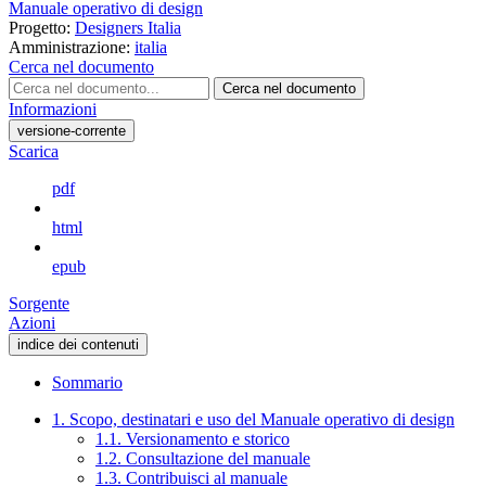
Manuale operativo di design
Progetto:
Designers Italia
Amministrazione:
italia
Cerca nel documento
Cerca nel documento
Informazioni
versione-corrente
Scarica
pdf
html
epub
Sorgente
Azioni
indice dei contenuti
Sommario
1. Scopo, destinatari e uso del Manuale operativo di design
1.1. Versionamento e storico
1.2. Consultazione del manuale
1.3. Contribuisci al manuale