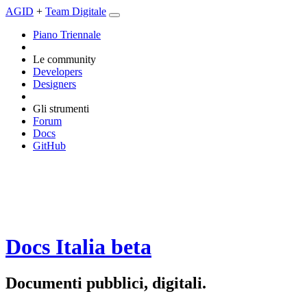
AGID
+
Team Digitale
Piano Triennale
Le community
Developers
Designers
Gli strumenti
Forum
Docs
GitHub
Docs Italia
beta
Documenti pubblici, digitali.