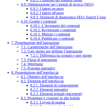
6.8.3. Consenso dei soggetti ritratti
6.9. Ottimizzazione per i motori di ricerca (SEO)
6.9.1. I fattori
on-page
6.9.2. I fattori
off-page
6.9.3. Strumenti di diagnostica SEO: Search Cons
6.10. Gestire i contenuti
6.10.1. L’inventario dei contenuti
6.10.2. Revisionare i contenuti
6.10.3. Migrare i contenuti
6.10.4. Pubblicare i contenuti
7. Progettazione dell’interazione
7.1. Caratteristiche dell’interazione
7.2. User stories per definire l’interazione
7.2.1. Differenza tra scenari e user stories
7.3. Flussi di interazione
7.4. Wireframe
7.5. Prototipi interattivi
8. Progettazione dell’interfaccia
8.1. Obiettivi dell’interfaccia
8.2. Elementi dell’interfaccia
8.2.1. Elementi di composizione
8.2.2. Elementi interattivi
8.2.3. Elementi testuali (microtesti)
8.3. Progettare e costruire in alta fedeltà
8.3.1. Layout di pagina