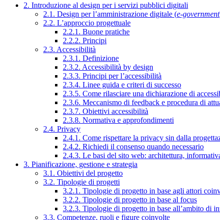
2. Introduzione al design per i servizi pubblici digitali
2.1. Design per l’amministrazione digitale (
e-government
2.2. L’approccio progettuale
2.2.1. Buone pratiche
2.2.2. Principi
2.3. Accessibilità
2.3.1. Definizione
2.3.2. Accessibilità by design
2.3.3. Principi per l’accessibilità
2.3.4. Linee guida e criteri di successo
2.3.5. Come rilasciare una dichiarazione di accessib
2.3.6. Meccanismo di feedback e procedura di attu
2.3.7. Obiettivi accessibilità
2.3.8. Normativa e approfondimenti
2.4. Privacy
2.4.1. Come rispettare la privacy sin dalla progettaz
2.4.2. Richiedi il consenso quando necessario
2.4.3. Le basi del sito web: architettura, informati
3. Pianificazione, gestione e strategia
3.1. Obiettivi del progetto
3.2. Tipologie di progetti
3.2.1. Tipologie di progetto in base agli attori coinv
3.2.2. Tipologie di progetto in base al focus
3.2.3. Tipologie di progetto in base all’ambito di i
3.3. Competenze, ruoli e figure coinvolte