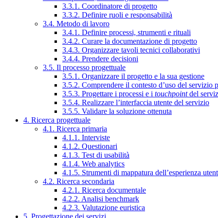
3.3.1. Coordinatore di progetto
3.3.2. Definire ruoli e responsabilità
3.4. Metodo di lavoro
3.4.1. Definire processi, strumenti e rituali
3.4.2. Curare la documentazione di progetto
3.4.3. Organizzare tavoli tecnici collaborativi
3.4.4. Prendere decisioni
3.5. Il processo progettuale
3.5.1. Organizzare il progetto e la sua gestione
3.5.2. Comprendere il contesto d’uso del servizio 
3.5.3. Progettare i processi e i
touchpoint
del servi
3.5.4. Realizzare l’interfaccia utente del servizio
3.5.5. Validare la soluzione ottenuta
4. Ricerca progettuale
4.1. Ricerca primaria
4.1.1. Interviste
4.1.2. Questionari
4.1.3. Test di usabilità
4.1.4. Web analytics
4.1.5. Strumenti di mappatura dell’esperienza uten
4.2. Ricerca secondaria
4.2.1. Ricerca documentale
4.2.2. Analisi benchmark
4.2.3. Valutazione euristica
5. Progettazione dei servizi