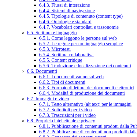
6.4.3. Flussi di interazione
6.4.4. Sistemi di navigazione
6.4.5. Tipologie di contenuto (content type)
6.4.6. Ontologie e standard
6.4.7. Vocabolari controllati e tassonomie
6.5. Scrittura e linguaggio
6.5.1. Come leggono le persone sul web
6.5.2. Le regole per un linguaggio semplice
6.5.3. Microtesti
6.5.4. Scrittura collaborativa
6.5.5. Content critique
6.5.6. Traduzione e localizzazione dei contenuti
6.6. Documenti
6.6.1. I documenti vanno sul web
6.6.2. Tipi di documenti
6.6.3. Formato di lettura dei documenti elettronici
6.6.4. Modalità di produzione dei documenti
6.7. Immagini e video
6.7.1. Testo alternativo (alt text) per le immagini
6.7.2. Sottotitoli per i video
6.7.3. Trascrizioni per i video
6.8. Proprietà intellettuale e privacy
6.8.1. Pubblicazione di contenuti prodotti dalla P
6.8.2. Pubblicazione di contenuti non prodotti dal