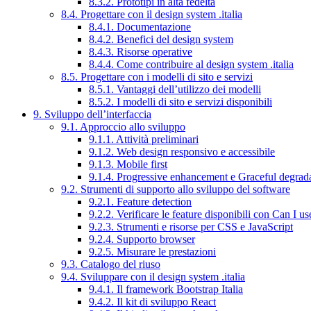
8.3.2. Prototipi in alta fedeltà
8.4. Progettare con il design system .italia
8.4.1. Documentazione
8.4.2. Benefici del design system
8.4.3. Risorse operative
8.4.4. Come contribuire al design system .italia
8.5. Progettare con i modelli di sito e servizi
8.5.1. Vantaggi dell’utilizzo dei modelli
8.5.2. I modelli di sito e servizi disponibili
9. Sviluppo dell’interfaccia
9.1. Approccio allo sviluppo
9.1.1. Attività preliminari
9.1.2. Web design responsivo e accessibile
9.1.3. Mobile first
9.1.4. Progressive enhancement e Graceful degrad
9.2. Strumenti di supporto allo sviluppo del software
9.2.1. Feature detection
9.2.2. Verificare le feature disponibili con Can I us
9.2.3. Strumenti e risorse per CSS e JavaScript
9.2.4. Supporto browser
9.2.5. Misurare le prestazioni
9.3. Catalogo del riuso
9.4. Sviluppare con il design system .italia
9.4.1. Il framework Bootstrap Italia
9.4.2. Il kit di sviluppo React