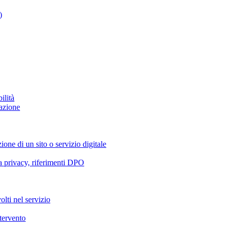
)
ilità
azione
ione di un sito o servizio digitale
va privacy, riferimenti DPO
olti nel servizio
ntervento