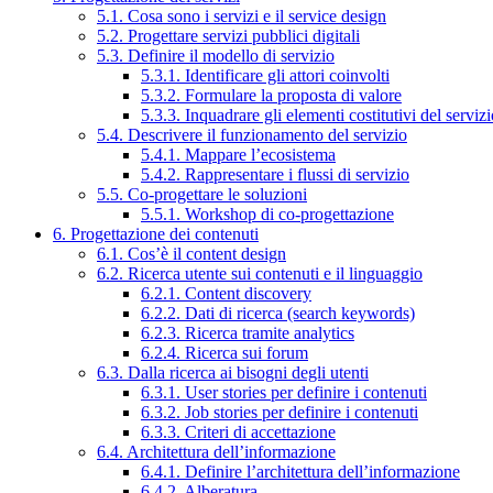
5.1. Cosa sono i servizi e il service design
5.2. Progettare servizi pubblici digitali
5.3. Definire il modello di servizio
5.3.1. Identificare gli attori coinvolti
5.3.2. Formulare la proposta di valore
5.3.3. Inquadrare gli elementi costitutivi del serviz
5.4. Descrivere il funzionamento del servizio
5.4.1. Mappare l’ecosistema
5.4.2. Rappresentare i flussi di servizio
5.5. Co-progettare le soluzioni
5.5.1. Workshop di co-progettazione
6. Progettazione dei contenuti
6.1. Cos’è il content design
6.2. Ricerca utente sui contenuti e il linguaggio
6.2.1. Content discovery
6.2.2. Dati di ricerca (search keywords)
6.2.3. Ricerca tramite analytics
6.2.4. Ricerca sui forum
6.3. Dalla ricerca ai bisogni degli utenti
6.3.1. User stories per definire i contenuti
6.3.2. Job stories per definire i contenuti
6.3.3. Criteri di accettazione
6.4. Architettura dell’informazione
6.4.1. Definire l’architettura dell’informazione
6.4.2. Alberatura