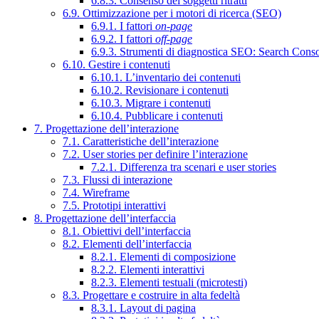
6.8.3. Consenso dei soggetti ritratti
6.9. Ottimizzazione per i motori di ricerca (SEO)
6.9.1. I fattori
on-page
6.9.2. I fattori
off-page
6.9.3. Strumenti di diagnostica SEO: Search Cons
6.10. Gestire i contenuti
6.10.1. L’inventario dei contenuti
6.10.2. Revisionare i contenuti
6.10.3. Migrare i contenuti
6.10.4. Pubblicare i contenuti
7. Progettazione dell’interazione
7.1. Caratteristiche dell’interazione
7.2. User stories per definire l’interazione
7.2.1. Differenza tra scenari e user stories
7.3. Flussi di interazione
7.4. Wireframe
7.5. Prototipi interattivi
8. Progettazione dell’interfaccia
8.1. Obiettivi dell’interfaccia
8.2. Elementi dell’interfaccia
8.2.1. Elementi di composizione
8.2.2. Elementi interattivi
8.2.3. Elementi testuali (microtesti)
8.3. Progettare e costruire in alta fedeltà
8.3.1. Layout di pagina