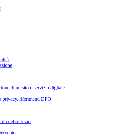
)
ilità
azione
ione di un sito o servizio digitale
va privacy, riferimenti DPO
olti nel servizio
ntervento