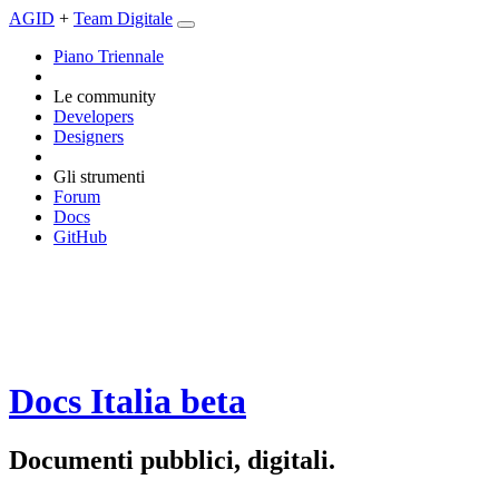
AGID
+
Team Digitale
Piano Triennale
Le community
Developers
Designers
Gli strumenti
Forum
Docs
GitHub
Docs Italia
beta
Documenti pubblici, digitali.