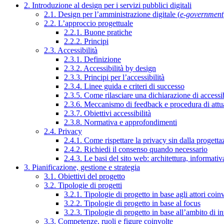
2. Introduzione al design per i servizi pubblici digitali
2.1. Design per l’amministrazione digitale (
e-government
2.2. L’approccio progettuale
2.2.1. Buone pratiche
2.2.2. Principi
2.3. Accessibilità
2.3.1. Definizione
2.3.2. Accessibilità by design
2.3.3. Principi per l’accessibilità
2.3.4. Linee guida e criteri di successo
2.3.5. Come rilasciare una dichiarazione di accessib
2.3.6. Meccanismo di feedback e procedura di attu
2.3.7. Obiettivi accessibilità
2.3.8. Normativa e approfondimenti
2.4. Privacy
2.4.1. Come rispettare la privacy sin dalla progettaz
2.4.2. Richiedi il consenso quando necessario
2.4.3. Le basi del sito web: architettura, informati
3. Pianificazione, gestione e strategia
3.1. Obiettivi del progetto
3.2. Tipologie di progetti
3.2.1. Tipologie di progetto in base agli attori coinv
3.2.2. Tipologie di progetto in base al focus
3.2.3. Tipologie di progetto in base all’ambito di i
3.3. Competenze, ruoli e figure coinvolte