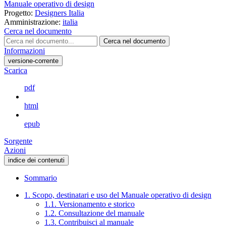
Manuale operativo di design
Progetto:
Designers Italia
Amministrazione:
italia
Cerca nel documento
Cerca nel documento
Informazioni
versione-corrente
Scarica
pdf
html
epub
Sorgente
Azioni
indice dei contenuti
Sommario
1. Scopo, destinatari e uso del Manuale operativo di design
1.1. Versionamento e storico
1.2. Consultazione del manuale
1.3. Contribuisci al manuale