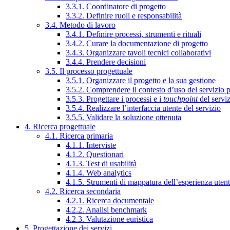
3.3.1. Coordinatore di progetto
3.3.2. Definire ruoli e responsabilità
3.4. Metodo di lavoro
3.4.1. Definire processi, strumenti e rituali
3.4.2. Curare la documentazione di progetto
3.4.3. Organizzare tavoli tecnici collaborativi
3.4.4. Prendere decisioni
3.5. Il processo progettuale
3.5.1. Organizzare il progetto e la sua gestione
3.5.2. Comprendere il contesto d’uso del servizio 
3.5.3. Progettare i processi e i
touchpoint
del servi
3.5.4. Realizzare l’interfaccia utente del servizio
3.5.5. Validare la soluzione ottenuta
4. Ricerca progettuale
4.1. Ricerca primaria
4.1.1. Interviste
4.1.2. Questionari
4.1.3. Test di usabilità
4.1.4. Web analytics
4.1.5. Strumenti di mappatura dell’esperienza uten
4.2. Ricerca secondaria
4.2.1. Ricerca documentale
4.2.2. Analisi benchmark
4.2.3. Valutazione euristica
5. Progettazione dei servizi