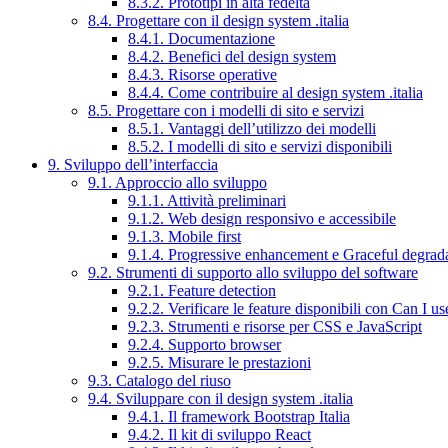
8.3.2. Prototipi in alta fedeltà
8.4. Progettare con il design system .italia
8.4.1. Documentazione
8.4.2. Benefici del design system
8.4.3. Risorse operative
8.4.4. Come contribuire al design system .italia
8.5. Progettare con i modelli di sito e servizi
8.5.1. Vantaggi dell’utilizzo dei modelli
8.5.2. I modelli di sito e servizi disponibili
9. Sviluppo dell’interfaccia
9.1. Approccio allo sviluppo
9.1.1. Attività preliminari
9.1.2. Web design responsivo e accessibile
9.1.3. Mobile first
9.1.4. Progressive enhancement e Graceful degrad
9.2. Strumenti di supporto allo sviluppo del software
9.2.1. Feature detection
9.2.2. Verificare le feature disponibili con Can I us
9.2.3. Strumenti e risorse per CSS e JavaScript
9.2.4. Supporto browser
9.2.5. Misurare le prestazioni
9.3. Catalogo del riuso
9.4. Sviluppare con il design system .italia
9.4.1. Il framework Bootstrap Italia
9.4.2. Il kit di sviluppo React