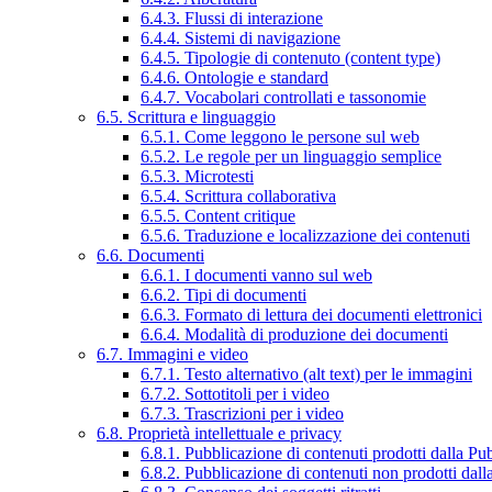
6.4.3. Flussi di interazione
6.4.4. Sistemi di navigazione
6.4.5. Tipologie di contenuto (content type)
6.4.6. Ontologie e standard
6.4.7. Vocabolari controllati e tassonomie
6.5. Scrittura e linguaggio
6.5.1. Come leggono le persone sul web
6.5.2. Le regole per un linguaggio semplice
6.5.3. Microtesti
6.5.4. Scrittura collaborativa
6.5.5. Content critique
6.5.6. Traduzione e localizzazione dei contenuti
6.6. Documenti
6.6.1. I documenti vanno sul web
6.6.2. Tipi di documenti
6.6.3. Formato di lettura dei documenti elettronici
6.6.4. Modalità di produzione dei documenti
6.7. Immagini e video
6.7.1. Testo alternativo (alt text) per le immagini
6.7.2. Sottotitoli per i video
6.7.3. Trascrizioni per i video
6.8. Proprietà intellettuale e privacy
6.8.1. Pubblicazione di contenuti prodotti dalla P
6.8.2. Pubblicazione di contenuti non prodotti dal