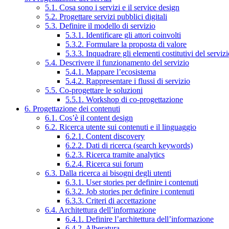
5.1. Cosa sono i servizi e il service design
5.2. Progettare servizi pubblici digitali
5.3. Definire il modello di servizio
5.3.1. Identificare gli attori coinvolti
5.3.2. Formulare la proposta di valore
5.3.3. Inquadrare gli elementi costitutivi del serviz
5.4. Descrivere il funzionamento del servizio
5.4.1. Mappare l’ecosistema
5.4.2. Rappresentare i flussi di servizio
5.5. Co-progettare le soluzioni
5.5.1. Workshop di co-progettazione
6. Progettazione dei contenuti
6.1. Cos’è il content design
6.2. Ricerca utente sui contenuti e il linguaggio
6.2.1. Content discovery
6.2.2. Dati di ricerca (search keywords)
6.2.3. Ricerca tramite analytics
6.2.4. Ricerca sui forum
6.3. Dalla ricerca ai bisogni degli utenti
6.3.1. User stories per definire i contenuti
6.3.2. Job stories per definire i contenuti
6.3.3. Criteri di accettazione
6.4. Architettura dell’informazione
6.4.1. Definire l’architettura dell’informazione
6.4.2. Alberatura