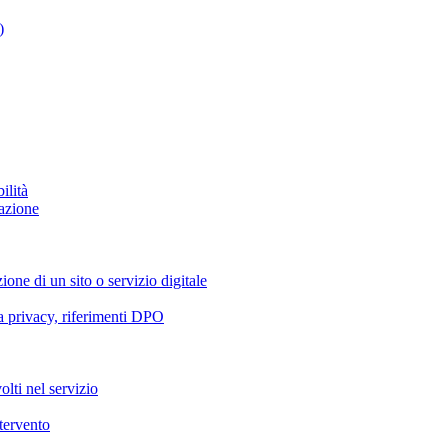
)
ilità
azione
ione di un sito o servizio digitale
va privacy, riferimenti DPO
olti nel servizio
ntervento