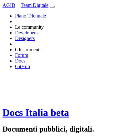
AGID
+
Team Digitale
Piano Triennale
Le community
Developers
Designers
Gli strumenti
Forum
Docs
GitHub
Docs Italia
beta
Documenti pubblici, digitali.