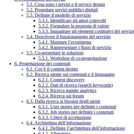
5.1. Cosa sono i servizi e il service design
5.2. Progettare servizi pubblici digitali
5.3. Definire il modello di servizio
5.3.1. Identificare gli attori coinvolti
5.3.2. Formulare la proposta di valore
5.3.3. Inquadrare gli elementi costitutivi del serviz
5.4. Descrivere il funzionamento del servizio
5.4.1. Mappare l’ecosistema
5.4.2. Rappresentare i flussi di servizio
5.5. Co-progettare le soluzioni
5.5.1. Workshop di co-progettazione
6. Progettazione dei contenuti
6.1. Cos’è il content design
6.2. Ricerca utente sui contenuti e il linguaggio
6.2.1. Content discovery
6.2.2. Dati di ricerca (search keywords)
6.2.3. Ricerca tramite analytics
6.2.4. Ricerca sui forum
6.3. Dalla ricerca ai bisogni degli utenti
6.3.1. User stories per definire i contenuti
6.3.2. Job stories per definire i contenuti
6.3.3. Criteri di accettazione
6.4. Architettura dell’informazione
6.4.1. Definire l’architettura dell’informazione
6.4.2. Alberatura