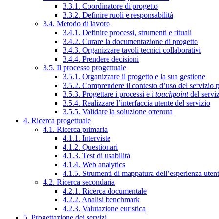
3.3.1. Coordinatore di progetto
3.3.2. Definire ruoli e responsabilità
3.4. Metodo di lavoro
3.4.1. Definire processi, strumenti e rituali
3.4.2. Curare la documentazione di progetto
3.4.3. Organizzare tavoli tecnici collaborativi
3.4.4. Prendere decisioni
3.5. Il processo progettuale
3.5.1. Organizzare il progetto e la sua gestione
3.5.2. Comprendere il contesto d’uso del servizio 
3.5.3. Progettare i processi e i
touchpoint
del servi
3.5.4. Realizzare l’interfaccia utente del servizio
3.5.5. Validare la soluzione ottenuta
4. Ricerca progettuale
4.1. Ricerca primaria
4.1.1. Interviste
4.1.2. Questionari
4.1.3. Test di usabilità
4.1.4. Web analytics
4.1.5. Strumenti di mappatura dell’esperienza uten
4.2. Ricerca secondaria
4.2.1. Ricerca documentale
4.2.2. Analisi benchmark
4.2.3. Valutazione euristica
5. Progettazione dei servizi