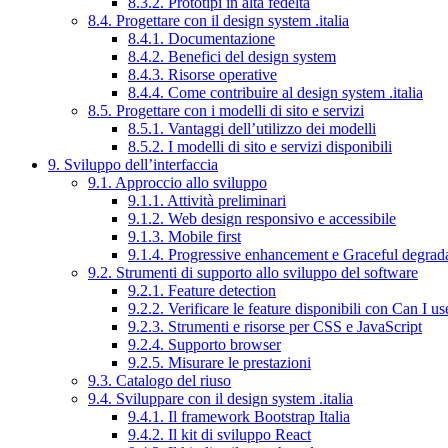
8.3.2. Prototipi in alta fedeltà
8.4. Progettare con il design system .italia
8.4.1. Documentazione
8.4.2. Benefici del design system
8.4.3. Risorse operative
8.4.4. Come contribuire al design system .italia
8.5. Progettare con i modelli di sito e servizi
8.5.1. Vantaggi dell’utilizzo dei modelli
8.5.2. I modelli di sito e servizi disponibili
9. Sviluppo dell’interfaccia
9.1. Approccio allo sviluppo
9.1.1. Attività preliminari
9.1.2. Web design responsivo e accessibile
9.1.3. Mobile first
9.1.4. Progressive enhancement e Graceful degrad
9.2. Strumenti di supporto allo sviluppo del software
9.2.1. Feature detection
9.2.2. Verificare le feature disponibili con Can I us
9.2.3. Strumenti e risorse per CSS e JavaScript
9.2.4. Supporto browser
9.2.5. Misurare le prestazioni
9.3. Catalogo del riuso
9.4. Sviluppare con il design system .italia
9.4.1. Il framework Bootstrap Italia
9.4.2. Il kit di sviluppo React