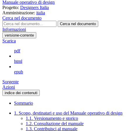
Manuale operativo di design
Progetto:
Designers Italia
Amministrazione:
italia
Cerca nel documento
Cerca nel documento
Informazioni
versione-corrente
Scarica
pdf
html
epub
Sorgente
Azioni
indice dei contenuti
Sommario
1. Scopo, destinatari e uso del Manuale operativo di design
1.1. Versionamento e storico
1.2. Consultazione del manuale
1.3. Contribuisci al manuale