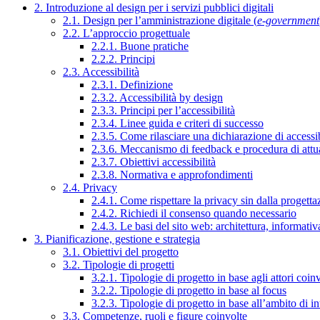
2. Introduzione al design per i servizi pubblici digitali
2.1. Design per l’amministrazione digitale (
e-government
2.2. L’approccio progettuale
2.2.1. Buone pratiche
2.2.2. Principi
2.3. Accessibilità
2.3.1. Definizione
2.3.2. Accessibilità by design
2.3.3. Principi per l’accessibilità
2.3.4. Linee guida e criteri di successo
2.3.5. Come rilasciare una dichiarazione di accessib
2.3.6. Meccanismo di feedback e procedura di attu
2.3.7. Obiettivi accessibilità
2.3.8. Normativa e approfondimenti
2.4. Privacy
2.4.1. Come rispettare la privacy sin dalla progettaz
2.4.2. Richiedi il consenso quando necessario
2.4.3. Le basi del sito web: architettura, informati
3. Pianificazione, gestione e strategia
3.1. Obiettivi del progetto
3.2. Tipologie di progetti
3.2.1. Tipologie di progetto in base agli attori coinv
3.2.2. Tipologie di progetto in base al focus
3.2.3. Tipologie di progetto in base all’ambito di i
3.3. Competenze, ruoli e figure coinvolte