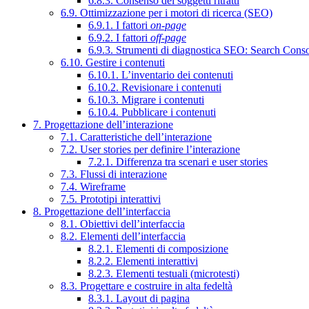
6.8.3. Consenso dei soggetti ritratti
6.9. Ottimizzazione per i motori di ricerca (SEO)
6.9.1. I fattori
on-page
6.9.2. I fattori
off-page
6.9.3. Strumenti di diagnostica SEO: Search Cons
6.10. Gestire i contenuti
6.10.1. L’inventario dei contenuti
6.10.2. Revisionare i contenuti
6.10.3. Migrare i contenuti
6.10.4. Pubblicare i contenuti
7. Progettazione dell’interazione
7.1. Caratteristiche dell’interazione
7.2. User stories per definire l’interazione
7.2.1. Differenza tra scenari e user stories
7.3. Flussi di interazione
7.4. Wireframe
7.5. Prototipi interattivi
8. Progettazione dell’interfaccia
8.1. Obiettivi dell’interfaccia
8.2. Elementi dell’interfaccia
8.2.1. Elementi di composizione
8.2.2. Elementi interattivi
8.2.3. Elementi testuali (microtesti)
8.3. Progettare e costruire in alta fedeltà
8.3.1. Layout di pagina