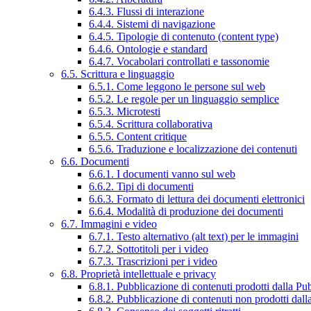
6.4.3. Flussi di interazione
6.4.4. Sistemi di navigazione
6.4.5. Tipologie di contenuto (content type)
6.4.6. Ontologie e standard
6.4.7. Vocabolari controllati e tassonomie
6.5. Scrittura e linguaggio
6.5.1. Come leggono le persone sul web
6.5.2. Le regole per un linguaggio semplice
6.5.3. Microtesti
6.5.4. Scrittura collaborativa
6.5.5. Content critique
6.5.6. Traduzione e localizzazione dei contenuti
6.6. Documenti
6.6.1. I documenti vanno sul web
6.6.2. Tipi di documenti
6.6.3. Formato di lettura dei documenti elettronici
6.6.4. Modalità di produzione dei documenti
6.7. Immagini e video
6.7.1. Testo alternativo (alt text) per le immagini
6.7.2. Sottotitoli per i video
6.7.3. Trascrizioni per i video
6.8. Proprietà intellettuale e privacy
6.8.1. Pubblicazione di contenuti prodotti dalla P
6.8.2. Pubblicazione di contenuti non prodotti dal