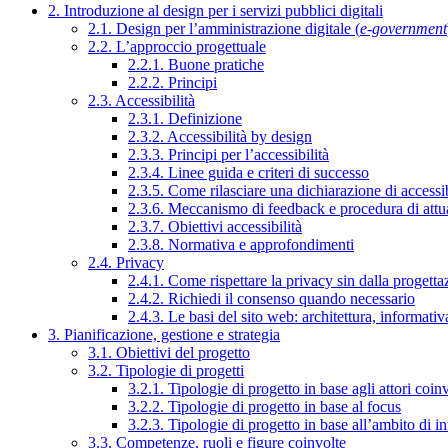
2. Introduzione al design per i servizi pubblici digitali
2.1. Design per l’amministrazione digitale (
e-government
2.2. L’approccio progettuale
2.2.1. Buone pratiche
2.2.2. Principi
2.3. Accessibilità
2.3.1. Definizione
2.3.2. Accessibilità by design
2.3.3. Principi per l’accessibilità
2.3.4. Linee guida e criteri di successo
2.3.5. Come rilasciare una dichiarazione di accessib
2.3.6. Meccanismo di feedback e procedura di attu
2.3.7. Obiettivi accessibilità
2.3.8. Normativa e approfondimenti
2.4. Privacy
2.4.1. Come rispettare la privacy sin dalla progettaz
2.4.2. Richiedi il consenso quando necessario
2.4.3. Le basi del sito web: architettura, informati
3. Pianificazione, gestione e strategia
3.1. Obiettivi del progetto
3.2. Tipologie di progetti
3.2.1. Tipologie di progetto in base agli attori coinv
3.2.2. Tipologie di progetto in base al focus
3.2.3. Tipologie di progetto in base all’ambito di i
3.3. Competenze, ruoli e figure coinvolte