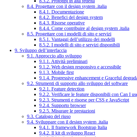
8.3.2. Prototipi in alta fedeltà
8.4. Progettare con il design system .italia
8.4.1. Documentazione
8.4.2. Benefici del design system
8.4.3. Risorse operative
8.4.4. Come contribuire al design system .italia
8.5. Progettare con i modelli di sito e servizi
8.5.1. Vantaggi dell’utilizzo dei modelli
8.5.2. I modelli di sito e servizi disponibili
9. Sviluppo dell’interfaccia
9.1. Approccio allo sviluppo
9.1.1. Attività preliminari
9.1.2. Web design responsivo e accessibile
9.1.3. Mobile first
9.1.4. Progressive enhancement e Graceful degrad
9.2. Strumenti di supporto allo sviluppo del software
9.2.1. Feature detection
9.2.2. Verificare le feature disponibili con Can I us
9.2.3. Strumenti e risorse per CSS e JavaScript
9.2.4. Supporto browser
9.2.5. Misurare le prestazioni
9.3. Catalogo del riuso
9.4. Sviluppare con il design system .italia
9.4.1. Il framework Bootstrap Italia
9.4.2. Il kit di sviluppo React