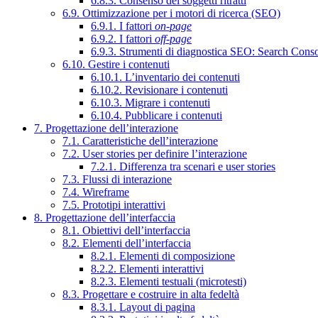
6.8.3. Consenso dei soggetti ritratti
6.9. Ottimizzazione per i motori di ricerca (SEO)
6.9.1. I fattori
on-page
6.9.2. I fattori
off-page
6.9.3. Strumenti di diagnostica SEO: Search Cons
6.10. Gestire i contenuti
6.10.1. L’inventario dei contenuti
6.10.2. Revisionare i contenuti
6.10.3. Migrare i contenuti
6.10.4. Pubblicare i contenuti
7. Progettazione dell’interazione
7.1. Caratteristiche dell’interazione
7.2. User stories per definire l’interazione
7.2.1. Differenza tra scenari e user stories
7.3. Flussi di interazione
7.4. Wireframe
7.5. Prototipi interattivi
8. Progettazione dell’interfaccia
8.1. Obiettivi dell’interfaccia
8.2. Elementi dell’interfaccia
8.2.1. Elementi di composizione
8.2.2. Elementi interattivi
8.2.3. Elementi testuali (microtesti)
8.3. Progettare e costruire in alta fedeltà
8.3.1. Layout di pagina