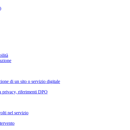
)
ilità
azione
ione di un sito o servizio digitale
va privacy, riferimenti DPO
olti nel servizio
ntervento