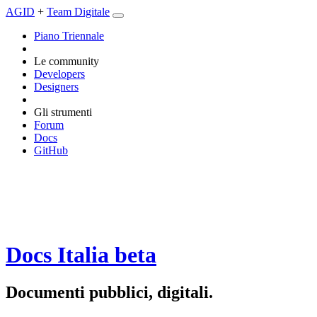
AGID
+
Team Digitale
Piano Triennale
Le community
Developers
Designers
Gli strumenti
Forum
Docs
GitHub
Docs Italia
beta
Documenti pubblici, digitali.