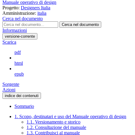
Manuale operativo di design
Progetto:
Designers Italia
Amministrazione:
italia
Cerca nel documento
Cerca nel documento
Informazioni
versione-corrente
Scarica
pdf
html
epub
Sorgente
Azioni
indice dei contenuti
Sommario
1. Scopo, destinatari e uso del Manuale operativo di design
1.1. Versionamento e storico
1.2. Consultazione del manuale
1.3. Contribuisci al manuale