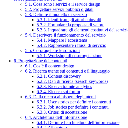
5.1. Cosa sono i servizi e il service design
5.2. Progettare servizi pubblici digitali
5.3. Definire il modello di servizio
5.3.1. Identificare gli attori coinvolti
5.3.2. Formulare la proposta di valore
5.3.3. Inquadrare gli elementi costitutivi del serviz
5.4. Descrivere il funzionamento del servizio
5.4.1. Mappare l’ecosistema
5.4.2. Rappresentare i flussi di servizio
5.5. Co-progettare le soluzioni
5.5.1. Workshop di co-progettazione
6. Progettazione dei contenuti
6.1. Cos’è il content design
6.2. Ricerca utente sui contenuti e il linguaggio
6.2.1. Content discovery
6.2.2. Dati di ricerca (search keywords)
6.2.3. Ricerca tramite analytics
6.2.4. Ricerca sui forum
6.3. Dalla ricerca ai bisogni degli utenti
6.3.1. User stories per definire i contenuti
6.3.2. Job stories per definire i contenuti
6.3.3. Criteri di accettazione
6.4. Architettura dell’informazione
6.4.1. Definire l’architettura dell’informazione
6.4.2. Alberatura