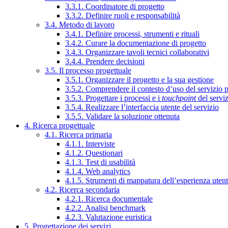
3.3.1. Coordinatore di progetto
3.3.2. Definire ruoli e responsabilità
3.4. Metodo di lavoro
3.4.1. Definire processi, strumenti e rituali
3.4.2. Curare la documentazione di progetto
3.4.3. Organizzare tavoli tecnici collaborativi
3.4.4. Prendere decisioni
3.5. Il processo progettuale
3.5.1. Organizzare il progetto e la sua gestione
3.5.2. Comprendere il contesto d’uso del servizio 
3.5.3. Progettare i processi e i
touchpoint
del servi
3.5.4. Realizzare l’interfaccia utente del servizio
3.5.5. Validare la soluzione ottenuta
4. Ricerca progettuale
4.1. Ricerca primaria
4.1.1. Interviste
4.1.2. Questionari
4.1.3. Test di usabilità
4.1.4. Web analytics
4.1.5. Strumenti di mappatura dell’esperienza uten
4.2. Ricerca secondaria
4.2.1. Ricerca documentale
4.2.2. Analisi benchmark
4.2.3. Valutazione euristica
5. Progettazione dei servizi