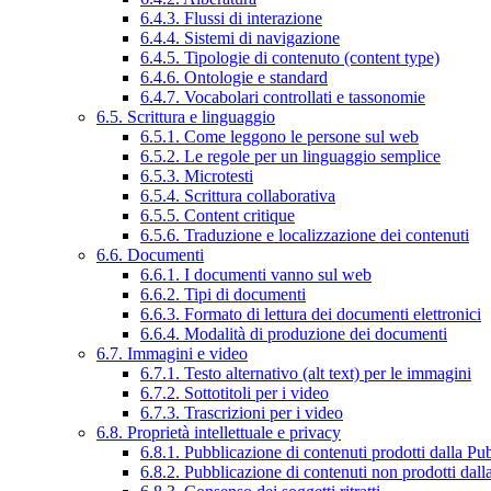
6.4.3. Flussi di interazione
6.4.4. Sistemi di navigazione
6.4.5. Tipologie di contenuto (content type)
6.4.6. Ontologie e standard
6.4.7. Vocabolari controllati e tassonomie
6.5. Scrittura e linguaggio
6.5.1. Come leggono le persone sul web
6.5.2. Le regole per un linguaggio semplice
6.5.3. Microtesti
6.5.4. Scrittura collaborativa
6.5.5. Content critique
6.5.6. Traduzione e localizzazione dei contenuti
6.6. Documenti
6.6.1. I documenti vanno sul web
6.6.2. Tipi di documenti
6.6.3. Formato di lettura dei documenti elettronici
6.6.4. Modalità di produzione dei documenti
6.7. Immagini e video
6.7.1. Testo alternativo (alt text) per le immagini
6.7.2. Sottotitoli per i video
6.7.3. Trascrizioni per i video
6.8. Proprietà intellettuale e privacy
6.8.1. Pubblicazione di contenuti prodotti dalla P
6.8.2. Pubblicazione di contenuti non prodotti dal