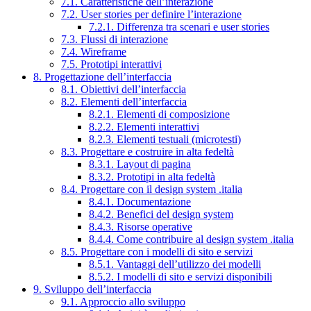
7.1. Caratteristiche dell’interazione
7.2. User stories per definire l’interazione
7.2.1. Differenza tra scenari e user stories
7.3. Flussi di interazione
7.4. Wireframe
7.5. Prototipi interattivi
8. Progettazione dell’interfaccia
8.1. Obiettivi dell’interfaccia
8.2. Elementi dell’interfaccia
8.2.1. Elementi di composizione
8.2.2. Elementi interattivi
8.2.3. Elementi testuali (microtesti)
8.3. Progettare e costruire in alta fedeltà
8.3.1. Layout di pagina
8.3.2. Prototipi in alta fedeltà
8.4. Progettare con il design system .italia
8.4.1. Documentazione
8.4.2. Benefici del design system
8.4.3. Risorse operative
8.4.4. Come contribuire al design system .italia
8.5. Progettare con i modelli di sito e servizi
8.5.1. Vantaggi dell’utilizzo dei modelli
8.5.2. I modelli di sito e servizi disponibili
9. Sviluppo dell’interfaccia
9.1. Approccio allo sviluppo