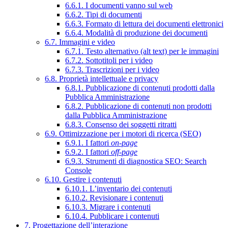
6.6.1. I documenti vanno sul web
6.6.2. Tipi di documenti
6.6.3. Formato di lettura dei documenti elettronici
6.6.4. Modalità di produzione dei documenti
6.7. Immagini e video
6.7.1. Testo alternativo (alt text) per le immagini
6.7.2. Sottotitoli per i video
6.7.3. Trascrizioni per i video
6.8. Proprietà intellettuale e privacy
6.8.1. Pubblicazione di contenuti prodotti dalla
Pubblica Amministrazione
6.8.2. Pubblicazione di contenuti non prodotti
dalla Pubblica Amministrazione
6.8.3. Consenso dei soggetti ritratti
6.9. Ottimizzazione per i motori di ricerca (SEO)
6.9.1. I fattori
on-page
6.9.2. I fattori
off-page
6.9.3. Strumenti di diagnostica SEO: Search
Console
6.10. Gestire i contenuti
6.10.1. L’inventario dei contenuti
6.10.2. Revisionare i contenuti
6.10.3. Migrare i contenuti
6.10.4. Pubblicare i contenuti
7. Progettazione dell’interazione