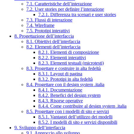
7.1. Caratteristiche dell’interazione
7.2. User stories per definire l’interazione
7.2.1. Differenza tra scenari e user stories
7.3. Flussi di interazione
7.4. Wireframe
7.5. Prototipi interattivi
8. Progettazione dell’interfaccia
8.1. Obiettivi dell’interfaccia
8.2. Elementi dell’interfaccia
8.2.1. Elementi di composizione
8.2.2. Elementi interattivi
8.2.3. Elementi testuali (microtesti)
8.3. Progettare e costruire in alta fedeltà
8.3.1. Layout di pagina
8.3.2. Prototipi in alta fedeltà
8.4. Progettare con il design system .italia
8.4.1. Documentazione
8.4.2. Benefici del design system
8.4.3. Risorse operative
8.4.4. Come contribuire al design system .italia
8.5. Progettare con i modelli di sito e servizi
8.5.1. Vantaggi dell’utilizzo dei modelli
8.5.2. I modelli di sito e servizi disponibili
9. Sviluppo dell’interfaccia
9.1. Approccio allo sviluppo