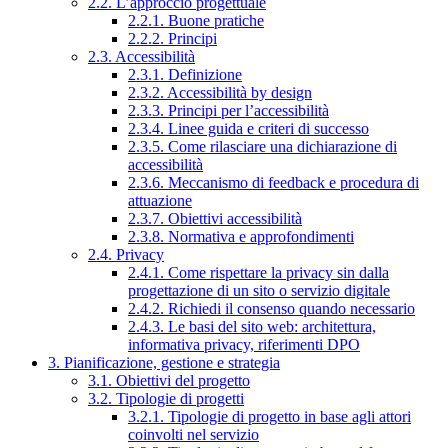
2.2. L’approccio progettuale
2.2.1. Buone pratiche
2.2.2. Principi
2.3. Accessibilità
2.3.1. Definizione
2.3.2. Accessibilità by design
2.3.3. Principi per l’accessibilità
2.3.4. Linee guida e criteri di successo
2.3.5. Come rilasciare una dichiarazione di
accessibilità
2.3.6. Meccanismo di feedback e procedura di
attuazione
2.3.7. Obiettivi accessibilità
2.3.8. Normativa e approfondimenti
2.4. Privacy
2.4.1. Come rispettare la privacy sin dalla
progettazione di un sito o servizio digitale
2.4.2. Richiedi il consenso quando necessario
2.4.3. Le basi del sito web: architettura,
informativa privacy, riferimenti DPO
3. Pianificazione, gestione e strategia
3.1. Obiettivi del progetto
3.2. Tipologie di progetti
3.2.1. Tipologie di progetto in base agli attori
coinvolti nel servizio