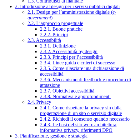
1.3. Contribuisci al manuale
2. Introduzione al design per i servizi pubblici digitali
2.1. Design per l’amministrazione digitale (
e-
government
)
2.2. L’approccio progettuale
2.2.1. Buone pratiche
2.2.2. Principi
2.3. Accessibilità
2.3.1. Definizione
2.3.2. Accessibilità by design
2.3.3. Principi per l’accessibilità
2.3.4. Linee guida e criteri di successo
2.3.5. Come rilasciare una dichiarazione di
accessibilità
2.3.6. Meccanismo di feedback e procedura di
attuazione
2.3.7. Obiettivi accessibilità
2.3.8. Normativa e approfondimenti
2.4. Privacy
2.4.1. Come rispettare la privacy sin dalla
progettazione di un sito o servizio digitale
2.4.2. Richiedi il consenso quando necessario
2.4.3. Le basi del sito web: architettura,
informativa privacy, riferimenti DPO
3. Pianificazione, gestione e strategia