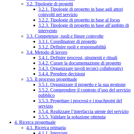
3.2. Tipologie di progetti
3.2.1. Tipologie di progetto in base agli attori
coinvolti nel servizio
3.2.2. Tipologie di progetto in base al focus
3.2.3. Tipologie di progetto in base all’ambito di
intervento
3.3. Competenze, ruoli e figure coinvolte
3.3.1. Coordinatore di progetto
3.3.2. Definire ruoli e responsabilità
3.4. Metodo di lavoro
3.4.1. Definire processi, strumenti e rituali
3.4.2. Curare la documentazione di progetto
3.4.3. Organizzare tavoli tecnici collaborativi
3.4.4. Prendere decisioni
3.5. Il processo progettuale
3.5.1. Organizzare il progetto e la sua gestione
3.5.2. Comprendere il contesto d’uso del servizio
pubblico
3.5.3. Progettare i processi e i
touchpoint
del
servizio
3.5.4. Realizzare l’interfaccia utente del servizio
3.5.5. Validare la soluzione ottenuta
4. Ricerca progettuale
4.1. Ricerca primaria
4.1.1. Interviste