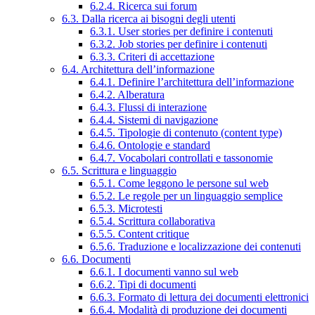
6.2.4. Ricerca sui forum
6.3. Dalla ricerca ai bisogni degli utenti
6.3.1. User stories per definire i contenuti
6.3.2. Job stories per definire i contenuti
6.3.3. Criteri di accettazione
6.4. Architettura dell’informazione
6.4.1. Definire l’architettura dell’informazione
6.4.2. Alberatura
6.4.3. Flussi di interazione
6.4.4. Sistemi di navigazione
6.4.5. Tipologie di contenuto (content type)
6.4.6. Ontologie e standard
6.4.7. Vocabolari controllati e tassonomie
6.5. Scrittura e linguaggio
6.5.1. Come leggono le persone sul web
6.5.2. Le regole per un linguaggio semplice
6.5.3. Microtesti
6.5.4. Scrittura collaborativa
6.5.5. Content critique
6.5.6. Traduzione e localizzazione dei contenuti
6.6. Documenti
6.6.1. I documenti vanno sul web
6.6.2. Tipi di documenti
6.6.3. Formato di lettura dei documenti elettronici
6.6.4. Modalità di produzione dei documenti