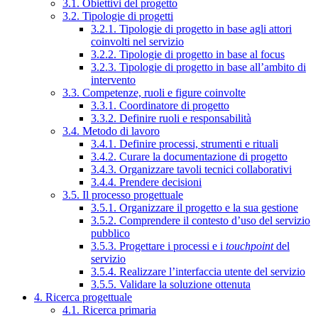
3.1. Obiettivi del progetto
3.2. Tipologie di progetti
3.2.1. Tipologie di progetto in base agli attori
coinvolti nel servizio
3.2.2. Tipologie di progetto in base al focus
3.2.3. Tipologie di progetto in base all’ambito di
intervento
3.3. Competenze, ruoli e figure coinvolte
3.3.1. Coordinatore di progetto
3.3.2. Definire ruoli e responsabilità
3.4. Metodo di lavoro
3.4.1. Definire processi, strumenti e rituali
3.4.2. Curare la documentazione di progetto
3.4.3. Organizzare tavoli tecnici collaborativi
3.4.4. Prendere decisioni
3.5. Il processo progettuale
3.5.1. Organizzare il progetto e la sua gestione
3.5.2. Comprendere il contesto d’uso del servizio
pubblico
3.5.3. Progettare i processi e i
touchpoint
del
servizio
3.5.4. Realizzare l’interfaccia utente del servizio
3.5.5. Validare la soluzione ottenuta
4. Ricerca progettuale
4.1. Ricerca primaria