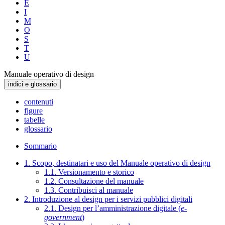
E
I
M
O
S
T
U
Manuale operativo di design
indici e glossario
contenuti
figure
tabelle
glossario
Sommario
1. Scopo, destinatari e uso del Manuale operativo di design
1.1. Versionamento e storico
1.2. Consultazione del manuale
1.3. Contribuisci al manuale
2. Introduzione al design per i servizi pubblici digitali
2.1. Design per l’amministrazione digitale (
e-
government
)