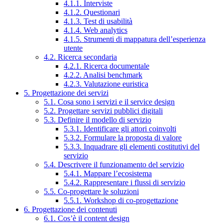
4.1.1. Interviste
4.1.2. Questionari
4.1.3. Test di usabilità
4.1.4. Web analytics
4.1.5. Strumenti di mappatura dell’esperienza
utente
4.2. Ricerca secondaria
4.2.1. Ricerca documentale
4.2.2. Analisi benchmark
4.2.3. Valutazione euristica
5. Progettazione dei servizi
5.1. Cosa sono i servizi e il service design
5.2. Progettare servizi pubblici digitali
5.3. Definire il modello di servizio
5.3.1. Identificare gli attori coinvolti
5.3.2. Formulare la proposta di valore
5.3.3. Inquadrare gli elementi costitutivi del
servizio
5.4. Descrivere il funzionamento del servizio
5.4.1. Mappare l’ecosistema
5.4.2. Rappresentare i flussi di servizio
5.5. Co-progettare le soluzioni
5.5.1. Workshop di co-progettazione
6. Progettazione dei contenuti
6.1. Cos’è il content design