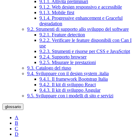
9.1.1. Attività preliminari
9.1.2. Web design responsivo e accessibile
9.1.3. Mobile first
9.1.4. Progressive enhancement e Graceful
degradation
9.2. Strumenti di supporto allo sviluppo del software
9.2.1. Feature detection
9.2.2. Verificare le feature disponibili con Can I
use
9.2.3. Strumenti e risorse per CSS e JavaScript
9.2.4. Supporto browser
9.2.5. Misurare le prestazioni
9.3. Catalogo del riuso
9.4. Sviluppare con il design system .italia
9.4.1. Il framework Bootstrap Italia
9.4.2. Il kit di sviluppo React
9.4.3. Il kit di sviluppo Angular
9.5. Sviluppare con i modelli di sito e servizi
glossario
A
B
C
D