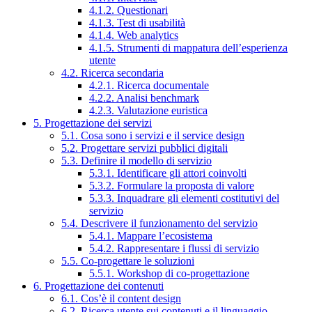
4.1.2. Questionari
4.1.3. Test di usabilità
4.1.4. Web analytics
4.1.5. Strumenti di mappatura dell’esperienza
utente
4.2. Ricerca secondaria
4.2.1. Ricerca documentale
4.2.2. Analisi benchmark
4.2.3. Valutazione euristica
5. Progettazione dei servizi
5.1. Cosa sono i servizi e il service design
5.2. Progettare servizi pubblici digitali
5.3. Definire il modello di servizio
5.3.1. Identificare gli attori coinvolti
5.3.2. Formulare la proposta di valore
5.3.3. Inquadrare gli elementi costitutivi del
servizio
5.4. Descrivere il funzionamento del servizio
5.4.1. Mappare l’ecosistema
5.4.2. Rappresentare i flussi di servizio
5.5. Co-progettare le soluzioni
5.5.1. Workshop di co-progettazione
6. Progettazione dei contenuti
6.1. Cos’è il content design
6.2. Ricerca utente sui contenuti e il linguaggio