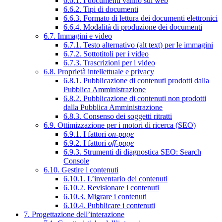
6.6.1. I documenti vanno sul web
6.6.2. Tipi di documenti
6.6.3. Formato di lettura dei documenti elettronici
6.6.4. Modalità di produzione dei documenti
6.7. Immagini e video
6.7.1. Testo alternativo (alt text) per le immagini
6.7.2. Sottotitoli per i video
6.7.3. Trascrizioni per i video
6.8. Proprietà intellettuale e privacy
6.8.1. Pubblicazione di contenuti prodotti dalla
Pubblica Amministrazione
6.8.2. Pubblicazione di contenuti non prodotti
dalla Pubblica Amministrazione
6.8.3. Consenso dei soggetti ritratti
6.9. Ottimizzazione per i motori di ricerca (SEO)
6.9.1. I fattori
on-page
6.9.2. I fattori
off-page
6.9.3. Strumenti di diagnostica SEO: Search
Console
6.10. Gestire i contenuti
6.10.1. L’inventario dei contenuti
6.10.2. Revisionare i contenuti
6.10.3. Migrare i contenuti
6.10.4. Pubblicare i contenuti
7. Progettazione dell’interazione