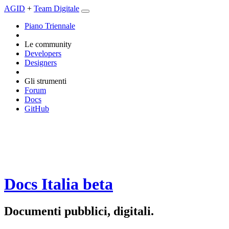
AGID
+
Team Digitale
Piano Triennale
Le community
Developers
Designers
Gli strumenti
Forum
Docs
GitHub
Docs Italia
beta
Documenti pubblici, digitali.