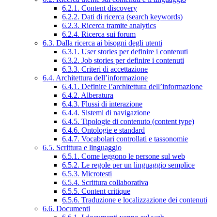
6.2.1. Content discovery
6.2.2. Dati di ricerca (search keywords)
6.2.3. Ricerca tramite analytics
6.2.4. Ricerca sui forum
6.3. Dalla ricerca ai bisogni degli utenti
6.3.1. User stories per definire i contenuti
6.3.2. Job stories per definire i contenuti
6.3.3. Criteri di accettazione
6.4. Architettura dell’informazione
6.4.1. Definire l’architettura dell’informazione
6.4.2. Alberatura
6.4.3. Flussi di interazione
6.4.4. Sistemi di navigazione
6.4.5. Tipologie di contenuto (content type)
6.4.6. Ontologie e standard
6.4.7. Vocabolari controllati e tassonomie
6.5. Scrittura e linguaggio
6.5.1. Come leggono le persone sul web
6.5.2. Le regole per un linguaggio semplice
6.5.3. Microtesti
6.5.4. Scrittura collaborativa
6.5.5. Content critique
6.5.6. Traduzione e localizzazione dei contenuti
6.6. Documenti