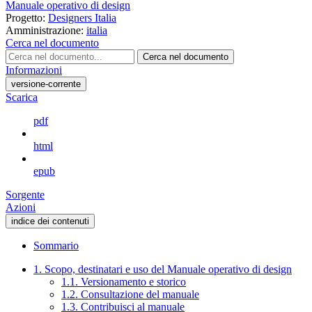
Manuale operativo di design
Progetto:
Designers Italia
Amministrazione:
italia
Cerca nel documento
Cerca nel documento
Informazioni
versione-corrente
Scarica
pdf
html
epub
Sorgente
Azioni
indice dei contenuti
Sommario
1. Scopo, destinatari e uso del Manuale operativo di design
1.1. Versionamento e storico
1.2. Consultazione del manuale
1.3. Contribuisci al manuale