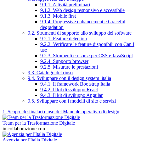
9.1.1. Attività preliminari
9.1.2. Web design responsivo e accessibile
9.1.3. Mobile first
9.1.4. Progressive enhancement e Graceful
degradation
9.2. Strumenti di supporto allo sviluppo del software
9.2.1. Feature detection
9.2.2. Verificare le feature disponibili con Can I
use
9.2.3. Strumenti e risorse per CSS e JavaScript
9.2.4. Supporto browser
9.2.5. Misurare le prestazioni
9.3. Catalogo del riuso
9.4. Sviluppare con il design system .italia
9.4.1. Il framework Bootstrap Italia
9.4.2. Il kit di sviluppo React
9.4.3. Il kit di sviluppo Angular
9.5. Sviluppare con i modelli di sito e servizi
1. Scopo, destinatari e uso del Manuale operativo di design
Team per la Trasformazione Digitale
in collaborazione con
Agenzia per l'Italia Digitale