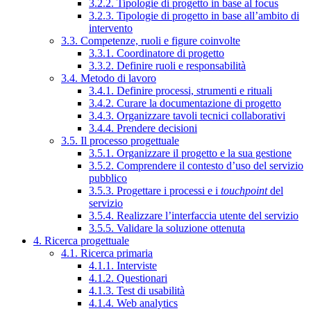
3.2.2. Tipologie di progetto in base al focus
3.2.3. Tipologie di progetto in base all’ambito di
intervento
3.3. Competenze, ruoli e figure coinvolte
3.3.1. Coordinatore di progetto
3.3.2. Definire ruoli e responsabilità
3.4. Metodo di lavoro
3.4.1. Definire processi, strumenti e rituali
3.4.2. Curare la documentazione di progetto
3.4.3. Organizzare tavoli tecnici collaborativi
3.4.4. Prendere decisioni
3.5. Il processo progettuale
3.5.1. Organizzare il progetto e la sua gestione
3.5.2. Comprendere il contesto d’uso del servizio
pubblico
3.5.3. Progettare i processi e i
touchpoint
del
servizio
3.5.4. Realizzare l’interfaccia utente del servizio
3.5.5. Validare la soluzione ottenuta
4. Ricerca progettuale
4.1. Ricerca primaria
4.1.1. Interviste
4.1.2. Questionari
4.1.3. Test di usabilità
4.1.4. Web analytics