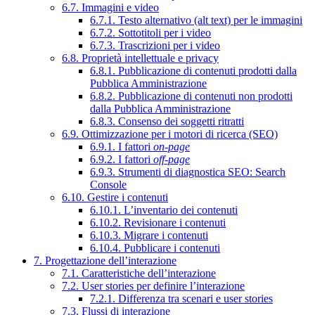
6.7. Immagini e video
6.7.1. Testo alternativo (alt text) per le immagini
6.7.2. Sottotitoli per i video
6.7.3. Trascrizioni per i video
6.8. Proprietà intellettuale e privacy
6.8.1. Pubblicazione di contenuti prodotti dalla
Pubblica Amministrazione
6.8.2. Pubblicazione di contenuti non prodotti
dalla Pubblica Amministrazione
6.8.3. Consenso dei soggetti ritratti
6.9. Ottimizzazione per i motori di ricerca (SEO)
6.9.1. I fattori
on-page
6.9.2. I fattori
off-page
6.9.3. Strumenti di diagnostica SEO: Search
Console
6.10. Gestire i contenuti
6.10.1. L’inventario dei contenuti
6.10.2. Revisionare i contenuti
6.10.3. Migrare i contenuti
6.10.4. Pubblicare i contenuti
7. Progettazione dell’interazione
7.1. Caratteristiche dell’interazione
7.2. User stories per definire l’interazione
7.2.1. Differenza tra scenari e user stories
7.3. Flussi di interazione