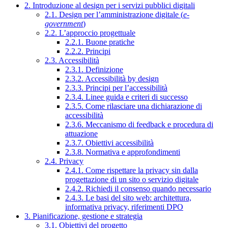
2. Introduzione al design per i servizi pubblici digitali
2.1. Design per l’amministrazione digitale (
e-
government
)
2.2. L’approccio progettuale
2.2.1. Buone pratiche
2.2.2. Principi
2.3. Accessibilità
2.3.1. Definizione
2.3.2. Accessibilità by design
2.3.3. Principi per l’accessibilità
2.3.4. Linee guida e criteri di successo
2.3.5. Come rilasciare una dichiarazione di
accessibilità
2.3.6. Meccanismo di feedback e procedura di
attuazione
2.3.7. Obiettivi accessibilità
2.3.8. Normativa e approfondimenti
2.4. Privacy
2.4.1. Come rispettare la privacy sin dalla
progettazione di un sito o servizio digitale
2.4.2. Richiedi il consenso quando necessario
2.4.3. Le basi del sito web: architettura,
informativa privacy, riferimenti DPO
3. Pianificazione, gestione e strategia
3.1. Obiettivi del progetto