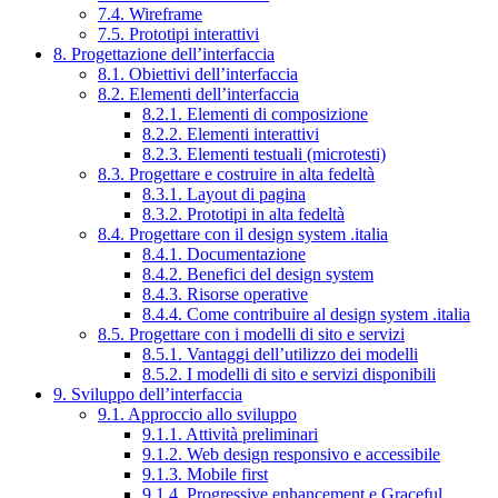
7.4. Wireframe
7.5. Prototipi interattivi
8. Progettazione dell’interfaccia
8.1. Obiettivi dell’interfaccia
8.2. Elementi dell’interfaccia
8.2.1. Elementi di composizione
8.2.2. Elementi interattivi
8.2.3. Elementi testuali (microtesti)
8.3. Progettare e costruire in alta fedeltà
8.3.1. Layout di pagina
8.3.2. Prototipi in alta fedeltà
8.4. Progettare con il design system .italia
8.4.1. Documentazione
8.4.2. Benefici del design system
8.4.3. Risorse operative
8.4.4. Come contribuire al design system .italia
8.5. Progettare con i modelli di sito e servizi
8.5.1. Vantaggi dell’utilizzo dei modelli
8.5.2. I modelli di sito e servizi disponibili
9. Sviluppo dell’interfaccia
9.1. Approccio allo sviluppo
9.1.1. Attività preliminari
9.1.2. Web design responsivo e accessibile
9.1.3. Mobile first
9.1.4. Progressive enhancement e Graceful