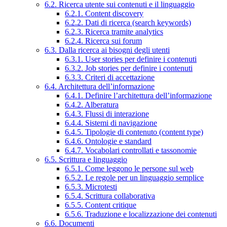
6.2. Ricerca utente sui contenuti e il linguaggio
6.2.1. Content discovery
6.2.2. Dati di ricerca (search keywords)
6.2.3. Ricerca tramite analytics
6.2.4. Ricerca sui forum
6.3. Dalla ricerca ai bisogni degli utenti
6.3.1. User stories per definire i contenuti
6.3.2. Job stories per definire i contenuti
6.3.3. Criteri di accettazione
6.4. Architettura dell’informazione
6.4.1. Definire l’architettura dell’informazione
6.4.2. Alberatura
6.4.3. Flussi di interazione
6.4.4. Sistemi di navigazione
6.4.5. Tipologie di contenuto (content type)
6.4.6. Ontologie e standard
6.4.7. Vocabolari controllati e tassonomie
6.5. Scrittura e linguaggio
6.5.1. Come leggono le persone sul web
6.5.2. Le regole per un linguaggio semplice
6.5.3. Microtesti
6.5.4. Scrittura collaborativa
6.5.5. Content critique
6.5.6. Traduzione e localizzazione dei contenuti
6.6. Documenti