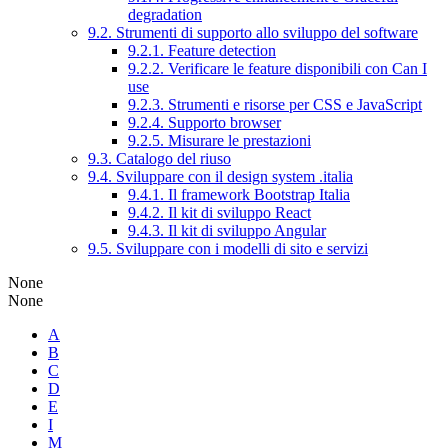
degradation
9.2. Strumenti di supporto allo sviluppo del software
9.2.1. Feature detection
9.2.2. Verificare le feature disponibili con Can I
use
9.2.3. Strumenti e risorse per CSS e JavaScript
9.2.4. Supporto browser
9.2.5. Misurare le prestazioni
9.3. Catalogo del riuso
9.4. Sviluppare con il design system .italia
9.4.1. Il framework Bootstrap Italia
9.4.2. Il kit di sviluppo React
9.4.3. Il kit di sviluppo Angular
9.5. Sviluppare con i modelli di sito e servizi
None
None
A
B
C
D
E
I
M