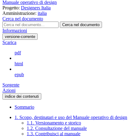
Manuale operativo di design
Progetto:
Designers Italia
Amministrazione:
italia
Cerca nel documento
Cerca nel documento
Informazioni
versione-corrente
Scarica
pdf
html
epub
Sorgente
Azioni
indice dei contenuti
Sommario
1. Scopo, destinatari e uso del Manuale operativo di design
1.1. Versionamento e storico
1.2. Consultazione del manuale
1.3. Contribuisci al manuale