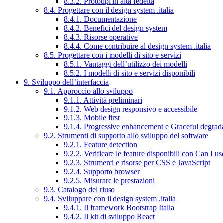
8.3.2. Prototipi in alta fedeltà
8.4. Progettare con il design system .italia
8.4.1. Documentazione
8.4.2. Benefici del design system
8.4.3. Risorse operative
8.4.4. Come contribuire al design system .italia
8.5. Progettare con i modelli di sito e servizi
8.5.1. Vantaggi dell’utilizzo dei modelli
8.5.2. I modelli di sito e servizi disponibili
9. Sviluppo dell’interfaccia
9.1. Approccio allo sviluppo
9.1.1. Attività preliminari
9.1.2. Web design responsivo e accessibile
9.1.3. Mobile first
9.1.4. Progressive enhancement e Graceful degrad
9.2. Strumenti di supporto allo sviluppo del software
9.2.1. Feature detection
9.2.2. Verificare le feature disponibili con Can I us
9.2.3. Strumenti e risorse per CSS e JavaScript
9.2.4. Supporto browser
9.2.5. Misurare le prestazioni
9.3. Catalogo del riuso
9.4. Sviluppare con il design system .italia
9.4.1. Il framework Bootstrap Italia
9.4.2. Il kit di sviluppo React