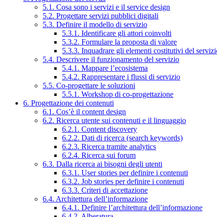
5.1. Cosa sono i servizi e il service design
5.2. Progettare servizi pubblici digitali
5.3. Definire il modello di servizio
5.3.1. Identificare gli attori coinvolti
5.3.2. Formulare la proposta di valore
5.3.3. Inquadrare gli elementi costitutivi del serviz
5.4. Descrivere il funzionamento del servizio
5.4.1. Mappare l’ecosistema
5.4.2. Rappresentare i flussi di servizio
5.5. Co-progettare le soluzioni
5.5.1. Workshop di co-progettazione
6. Progettazione dei contenuti
6.1. Cos’è il content design
6.2. Ricerca utente sui contenuti e il linguaggio
6.2.1. Content discovery
6.2.2. Dati di ricerca (search keywords)
6.2.3. Ricerca tramite analytics
6.2.4. Ricerca sui forum
6.3. Dalla ricerca ai bisogni degli utenti
6.3.1. User stories per definire i contenuti
6.3.2. Job stories per definire i contenuti
6.3.3. Criteri di accettazione
6.4. Architettura dell’informazione
6.4.1. Definire l’architettura dell’informazione
6.4.2. Alberatura