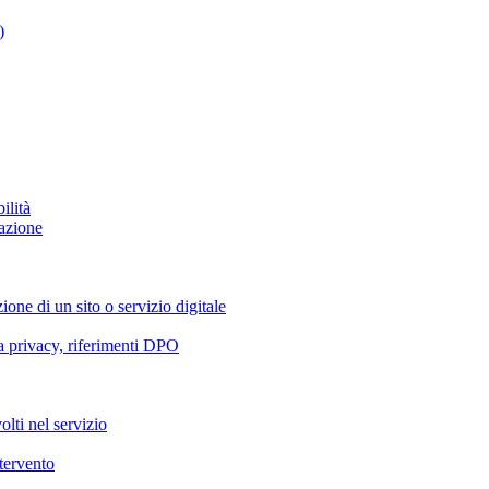
)
ilità
azione
ione di un sito o servizio digitale
va privacy, riferimenti DPO
olti nel servizio
ntervento