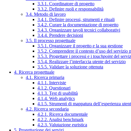
3.3.1. Coordinatore di progetto
3.3.2. Definire ruoli e responsabilità
3.4. Metodo di lavoro
3.4.1. Definire processi, strumenti e rituali
3.4.2. Curare la documentazione di progetto
3.4.3. Organizzare tavoli tecnici collaborativi
3.4.4. Prendere decisioni
3.5. Il processo progettuale
3.5.1. Organizzare il progetto e la sua gestione
3.5.2. Comprendere il contesto d’uso del servizio 
3.5.3. Progettare i processi e i
touchpoint
del servi
3.5.4. Realizzare l’interfaccia utente del servizio
3.5.5. Validare la soluzione ottenuta
4. Ricerca progettuale
4.1. Ricerca primaria
4.1.1. Interviste
4.1.2. Questionari
4.1.3. Test di usabilità
4.1.4. Web analytics
4.1.5. Strumenti di mappatura dell’esperienza uten
4.2. Ricerca secondaria
4.2.1. Ricerca documentale
4.2.2. Analisi benchmark
4.2.3. Valutazione euristica
5. Progettazione dei servizi