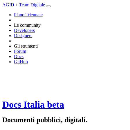
AGID
+
Team Digitale
Piano Triennale
Le community
Developers
Designers
Gli strumenti
Forum
Docs
GitHub
Docs Italia
beta
Documenti pubblici, digitali.