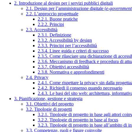
2. Introduzione al design per i servizi pubblici digitali
2.1. Design per l’amministrazione digitale (
e-government
2.2. L’approccio progettuale
2.2.1. Buone pratiche
2.2.2. Principi
2.3. Accessibilità
2.3.1. Definizione
2.3.2. Accessibilità by design
2.3.3. Principi per l’accessibilità
2.3.4. Linee guida e criteri di successo
2.3.5. Come rilasciare una dichiarazione di accessib
2.3.6. Meccanismo di feedback e procedura di attu
2.3.7. Obiettivi accessibilità
2.3.8. Normativa e approfondimenti
2.4. Privacy
2.4.1. Come rispettare la privacy sin dalla progettaz
2.4.2. Richiedi il consenso quando necessario
2.4.3. Le basi del sito web: architettura, informati
3. Pianificazione, gestione e strategia
3.1. Obiettivi del progetto
3.2. Tipologie di progetti
3.2.1. Tipologie di progetto in base agli attori coinv
3.2.2. Tipologie di progetto in base al focus
3.2.3. Tipologie di progetto in base all’ambito di i
3.3. Competenze, ruoli e figure coinvolte