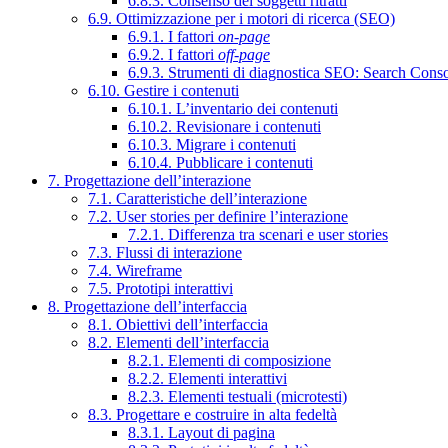
6.8.3. Consenso dei soggetti ritratti
6.9. Ottimizzazione per i motori di ricerca (SEO)
6.9.1. I fattori
on-page
6.9.2. I fattori
off-page
6.9.3. Strumenti di diagnostica SEO: Search Cons
6.10. Gestire i contenuti
6.10.1. L’inventario dei contenuti
6.10.2. Revisionare i contenuti
6.10.3. Migrare i contenuti
6.10.4. Pubblicare i contenuti
7. Progettazione dell’interazione
7.1. Caratteristiche dell’interazione
7.2. User stories per definire l’interazione
7.2.1. Differenza tra scenari e user stories
7.3. Flussi di interazione
7.4. Wireframe
7.5. Prototipi interattivi
8. Progettazione dell’interfaccia
8.1. Obiettivi dell’interfaccia
8.2. Elementi dell’interfaccia
8.2.1. Elementi di composizione
8.2.2. Elementi interattivi
8.2.3. Elementi testuali (microtesti)
8.3. Progettare e costruire in alta fedeltà
8.3.1. Layout di pagina