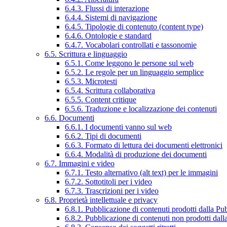
6.4.3. Flussi di interazione
6.4.4. Sistemi di navigazione
6.4.5. Tipologie di contenuto (content type)
6.4.6. Ontologie e standard
6.4.7. Vocabolari controllati e tassonomie
6.5. Scrittura e linguaggio
6.5.1. Come leggono le persone sul web
6.5.2. Le regole per un linguaggio semplice
6.5.3. Microtesti
6.5.4. Scrittura collaborativa
6.5.5. Content critique
6.5.6. Traduzione e localizzazione dei contenuti
6.6. Documenti
6.6.1. I documenti vanno sul web
6.6.2. Tipi di documenti
6.6.3. Formato di lettura dei documenti elettronici
6.6.4. Modalità di produzione dei documenti
6.7. Immagini e video
6.7.1. Testo alternativo (alt text) per le immagini
6.7.2. Sottotitoli per i video
6.7.3. Trascrizioni per i video
6.8. Proprietà intellettuale e privacy
6.8.1. Pubblicazione di contenuti prodotti dalla P
6.8.2. Pubblicazione di contenuti non prodotti dal