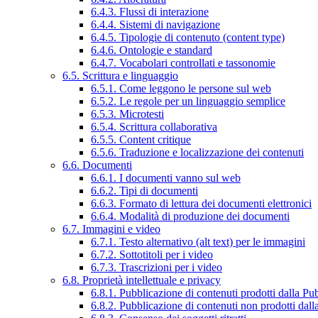
6.4.3. Flussi di interazione
6.4.4. Sistemi di navigazione
6.4.5. Tipologie di contenuto (content type)
6.4.6. Ontologie e standard
6.4.7. Vocabolari controllati e tassonomie
6.5. Scrittura e linguaggio
6.5.1. Come leggono le persone sul web
6.5.2. Le regole per un linguaggio semplice
6.5.3. Microtesti
6.5.4. Scrittura collaborativa
6.5.5. Content critique
6.5.6. Traduzione e localizzazione dei contenuti
6.6. Documenti
6.6.1. I documenti vanno sul web
6.6.2. Tipi di documenti
6.6.3. Formato di lettura dei documenti elettronici
6.6.4. Modalità di produzione dei documenti
6.7. Immagini e video
6.7.1. Testo alternativo (alt text) per le immagini
6.7.2. Sottotitoli per i video
6.7.3. Trascrizioni per i video
6.8. Proprietà intellettuale e privacy
6.8.1. Pubblicazione di contenuti prodotti dalla P
6.8.2. Pubblicazione di contenuti non prodotti dal