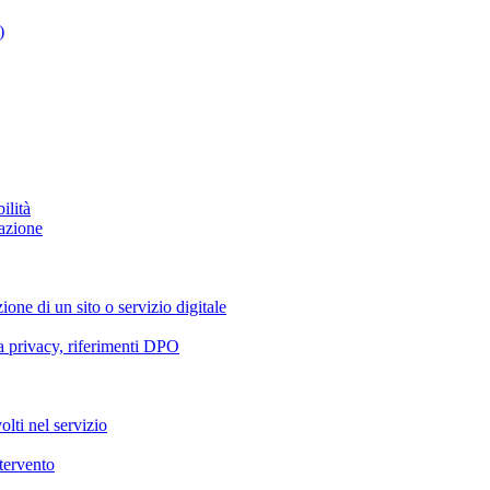
)
ilità
azione
ione di un sito o servizio digitale
va privacy, riferimenti DPO
olti nel servizio
ntervento