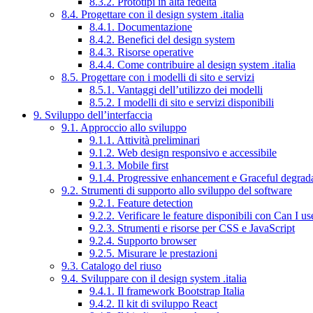
8.3.2. Prototipi in alta fedeltà
8.4. Progettare con il design system .italia
8.4.1. Documentazione
8.4.2. Benefici del design system
8.4.3. Risorse operative
8.4.4. Come contribuire al design system .italia
8.5. Progettare con i modelli di sito e servizi
8.5.1. Vantaggi dell’utilizzo dei modelli
8.5.2. I modelli di sito e servizi disponibili
9. Sviluppo dell’interfaccia
9.1. Approccio allo sviluppo
9.1.1. Attività preliminari
9.1.2. Web design responsivo e accessibile
9.1.3. Mobile first
9.1.4. Progressive enhancement e Graceful degrad
9.2. Strumenti di supporto allo sviluppo del software
9.2.1. Feature detection
9.2.2. Verificare le feature disponibili con Can I us
9.2.3. Strumenti e risorse per CSS e JavaScript
9.2.4. Supporto browser
9.2.5. Misurare le prestazioni
9.3. Catalogo del riuso
9.4. Sviluppare con il design system .italia
9.4.1. Il framework Bootstrap Italia
9.4.2. Il kit di sviluppo React