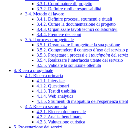
3.3.1. Coordinatore di progetto
3.3.2. Definire ruoli e responsabilità
3.4. Metodo di lavoro
3.4.1. Definire processi, strumenti e rituali
3.4.2. Curare la documentazione di progetto
3.4.3. Organizzare tavoli tecnici collaborativi
3.4.4. Prendere decisioni
3.5. Il processo progettuale
3.5.1. Organizzare il progetto e la sua gestione
3.5.2. Comprendere il contesto d’uso del servizio 
3.5.3. Progettare i processi e i
touchpoint
del servi
3.5.4. Realizzare l’interfaccia utente del servizio
3.5.5. Validare la soluzione ottenuta
4. Ricerca progettuale
4.1. Ricerca primaria
4.1.1. Interviste
4.1.2. Questionari
4.1.3. Test di usabilità
4.1.4. Web analytics
4.1.5. Strumenti di mappatura dell’esperienza uten
4.2. Ricerca secondaria
4.2.1. Ricerca documentale
4.2.2. Analisi benchmark
4.2.3. Valutazione euristica
5. Progettazione dei servizi