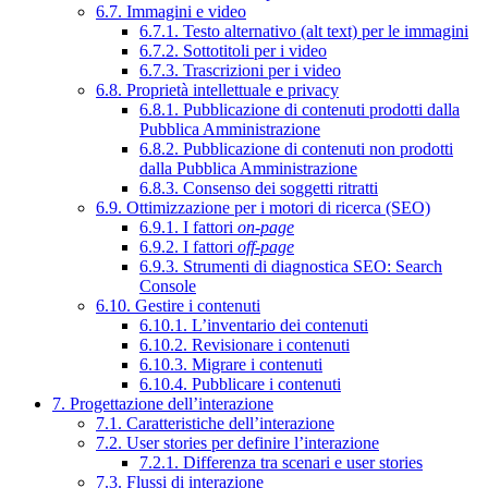
6.7. Immagini e video
6.7.1. Testo alternativo (alt text) per le immagini
6.7.2. Sottotitoli per i video
6.7.3. Trascrizioni per i video
6.8. Proprietà intellettuale e privacy
6.8.1. Pubblicazione di contenuti prodotti dalla
Pubblica Amministrazione
6.8.2. Pubblicazione di contenuti non prodotti
dalla Pubblica Amministrazione
6.8.3. Consenso dei soggetti ritratti
6.9. Ottimizzazione per i motori di ricerca (SEO)
6.9.1. I fattori
on-page
6.9.2. I fattori
off-page
6.9.3. Strumenti di diagnostica SEO: Search
Console
6.10. Gestire i contenuti
6.10.1. L’inventario dei contenuti
6.10.2. Revisionare i contenuti
6.10.3. Migrare i contenuti
6.10.4. Pubblicare i contenuti
7. Progettazione dell’interazione
7.1. Caratteristiche dell’interazione
7.2. User stories per definire l’interazione
7.2.1. Differenza tra scenari e user stories
7.3. Flussi di interazione