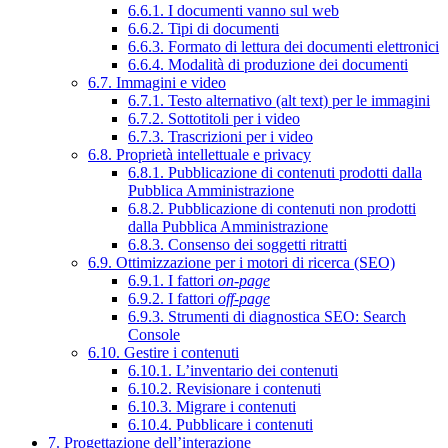
6.6.1. I documenti vanno sul web
6.6.2. Tipi di documenti
6.6.3. Formato di lettura dei documenti elettronici
6.6.4. Modalità di produzione dei documenti
6.7. Immagini e video
6.7.1. Testo alternativo (alt text) per le immagini
6.7.2. Sottotitoli per i video
6.7.3. Trascrizioni per i video
6.8. Proprietà intellettuale e privacy
6.8.1. Pubblicazione di contenuti prodotti dalla
Pubblica Amministrazione
6.8.2. Pubblicazione di contenuti non prodotti
dalla Pubblica Amministrazione
6.8.3. Consenso dei soggetti ritratti
6.9. Ottimizzazione per i motori di ricerca (SEO)
6.9.1. I fattori
on-page
6.9.2. I fattori
off-page
6.9.3. Strumenti di diagnostica SEO: Search
Console
6.10. Gestire i contenuti
6.10.1. L’inventario dei contenuti
6.10.2. Revisionare i contenuti
6.10.3. Migrare i contenuti
6.10.4. Pubblicare i contenuti
7. Progettazione dell’interazione