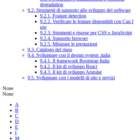
degradation
9.2. Strumenti di supporto allo sviluppo del software
9.2.1. Feature detection
9.2.2. Verificare le feature disponibili con Can I
use
9.2.3. Strumenti e risorse per CSS e JavaScript
9.2.4. Supporto browser
9.2.5. Misurare le prestazioni
9.3. Catalogo del riuso
9.4. Sviluppare con il design system .italia
9.4.1. Il framework Bootstrap Italia
9.4.2. Il kit di sviluppo React
9.4.3. Il kit di sviluppo Angular
9.5. Sviluppare con i modelli di sito e servizi
None
None
A
B
C
D
E
I
M