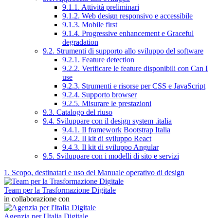
9.1.1. Attività preliminari
9.1.2. Web design responsivo e accessibile
9.1.3. Mobile first
9.1.4. Progressive enhancement e Graceful
degradation
9.2. Strumenti di supporto allo sviluppo del software
9.2.1. Feature detection
9.2.2. Verificare le feature disponibili con Can I
use
9.2.3. Strumenti e risorse per CSS e JavaScript
9.2.4. Supporto browser
9.2.5. Misurare le prestazioni
9.3. Catalogo del riuso
9.4. Sviluppare con il design system .italia
9.4.1. Il framework Bootstrap Italia
9.4.2. Il kit di sviluppo React
9.4.3. Il kit di sviluppo Angular
9.5. Sviluppare con i modelli di sito e servizi
1. Scopo, destinatari e uso del Manuale operativo di design
Team per la Trasformazione Digitale
in collaborazione con
Agenzia per l'Italia Digitale