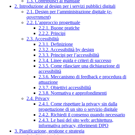
1.3. Contribuisci al manuale
2. Introduzione al design per i servizi pubblici digitali
2.1. Design per l’amministrazione digitale (
e-
government
)
2.2. L’approccio progettuale
2.2.1. Buone pratiche
2.2.2. Principi
2.3. Accessibilità
2.3.1. Definizione
2.3.2. Accessibilità by design
2.3.3. Principi per l’accessibilità
2.3.4. Linee guida e criteri di successo
2.3.5. Come rilasciare una dichiarazione di
accessibilità
2.3.6. Meccanismo di feedback e procedura di
attuazione
2.3.7. Obiettivi accessibilità
2.3.8. Normativa e approfondimenti
2.4. Privacy
2.4.1. Come rispettare la privacy sin dalla
progettazione di un sito o servizio digitale
2.4.2. Richiedi il consenso quando necessario
2.4.3. Le basi del sito web: architettura,
informativa privacy, riferimenti DPO
3. Pianificazione, gestione e strategia