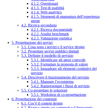
4.1.2. Questionari
4.1.3. Test di usabilità
4.1.4. Web analytics
4.1.5. Strumenti di mappatura dell’esperienza
utente
4.2. Ricerca secondaria
4.2.1. Ricerca documentale
4.2.2. Analisi benchmark
4.2.3. Valutazione euristica
5. Progettazione dei servizi
5.1. Cosa sono i servizi e il service design
5.2. Progettare servizi pubblici digitali
5.3. Definire il modello di servizio
5.3.1. Identificare gli attori coinvolti
5.3.2. Formulare la proposta di valore
5.3.3. Inquadrare gli elementi costitutivi del
servizio
5.4. Descrivere il funzionamento del servizio
5.4.1. Mappare l’ecosistema
5.4.2. Rappresentare i flussi di servizio
5.5. Co-progettare le soluzioni
5.5.1. Workshop di co-progettazione
6. Progettazione dei contenuti
6.1. Cos’è il content design
6.2. Ricerca utente sui contenuti e il linguaggio