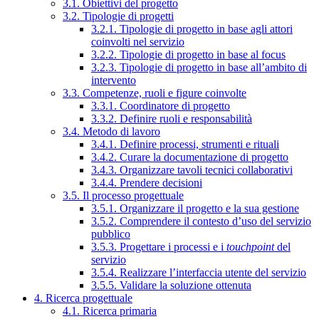
3.1. Obiettivi del progetto
3.2. Tipologie di progetti
3.2.1. Tipologie di progetto in base agli attori
coinvolti nel servizio
3.2.2. Tipologie di progetto in base al focus
3.2.3. Tipologie di progetto in base all’ambito di
intervento
3.3. Competenze, ruoli e figure coinvolte
3.3.1. Coordinatore di progetto
3.3.2. Definire ruoli e responsabilità
3.4. Metodo di lavoro
3.4.1. Definire processi, strumenti e rituali
3.4.2. Curare la documentazione di progetto
3.4.3. Organizzare tavoli tecnici collaborativi
3.4.4. Prendere decisioni
3.5. Il processo progettuale
3.5.1. Organizzare il progetto e la sua gestione
3.5.2. Comprendere il contesto d’uso del servizio
pubblico
3.5.3. Progettare i processi e i
touchpoint
del
servizio
3.5.4. Realizzare l’interfaccia utente del servizio
3.5.5. Validare la soluzione ottenuta
4. Ricerca progettuale
4.1. Ricerca primaria