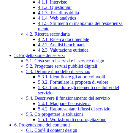
4.1.1. Interviste
4.1.2. Questionari
4.1.3. Test di usabilità
4.1.4. Web analytics
4.1.5. Strumenti di mappatura dell’esperienza
utente
4.2. Ricerca secondaria
4.2.1. Ricerca documentale
4.2.2. Analisi benchmark
4.2.3. Valutazione euristica
5. Progettazione dei servizi
5.1. Cosa sono i servizi e il service design
5.2. Progettare servizi pubblici digitali
5.3. Definire il modello di servizio
5.3.1. Identificare gli attori coinvolti
5.3.2. Formulare la proposta di valore
5.3.3. Inquadrare gli elementi costitutivi del
servizio
5.4. Descrivere il funzionamento del servizio
5.4.1. Mappare l’ecosistema
5.4.2. Rappresentare i flussi di servizio
5.5. Co-progettare le soluzioni
5.5.1. Workshop di co-progettazione
6. Progettazione dei contenuti
6.1. Cos’è il content design