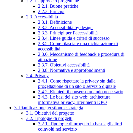
2.2. L’approccio progettuale
2.2.1. Buone pratiche
2.2.2. Principi
2.3. Accessibilità
2.3.1. Definizione
2.3.2. Accessibilità by design
2.3.3. Principi per l’accessibilità
2.3.4. Linee guida e criteri di successo
2.3.5. Come rilasciare una dichiarazione di
accessibilità
2.3.6. Meccanismo di feedback e procedura di
attuazione
2.3.7. Obiettivi accessibilità
2.3.8. Normativa e approfondimenti
2.4. Privacy
2.4.1. Come rispettare la privacy sin dalla
progettazione di un sito o servizio digitale
2.4.2. Richiedi il consenso quando necessario
2.4.3. Le basi del sito web: architettura,
informativa privacy, riferimenti DPO
3. Pianificazione, gestione e strategia
3.1. Obiettivi del progetto
3.2. Tipologie di progetti
3.2.1. Tipologie di progetto in base agli attori
coinvolti nel servizio