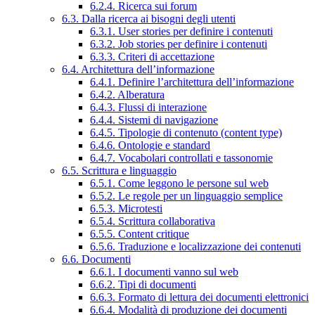
6.2.4. Ricerca sui forum
6.3. Dalla ricerca ai bisogni degli utenti
6.3.1. User stories per definire i contenuti
6.3.2. Job stories per definire i contenuti
6.3.3. Criteri di accettazione
6.4. Architettura dell’informazione
6.4.1. Definire l’architettura dell’informazione
6.4.2. Alberatura
6.4.3. Flussi di interazione
6.4.4. Sistemi di navigazione
6.4.5. Tipologie di contenuto (content type)
6.4.6. Ontologie e standard
6.4.7. Vocabolari controllati e tassonomie
6.5. Scrittura e linguaggio
6.5.1. Come leggono le persone sul web
6.5.2. Le regole per un linguaggio semplice
6.5.3. Microtesti
6.5.4. Scrittura collaborativa
6.5.5. Content critique
6.5.6. Traduzione e localizzazione dei contenuti
6.6. Documenti
6.6.1. I documenti vanno sul web
6.6.2. Tipi di documenti
6.6.3. Formato di lettura dei documenti elettronici
6.6.4. Modalità di produzione dei documenti