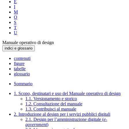
E
I
M
O
S
T
U
Manuale operativo di design
indici e glossario
contenuti
figure
tabelle
glossario
Sommario
1. Scopo, destinatari e uso del Manuale operativo di design
1.1. Versionamento e storico
1.2. Consultazione del manuale
1.3. Contribuisci al manuale
2. Introduzione al design per i servizi pubblici digitali
2.1. Design per l’amministrazione digitale (
e-
government
)