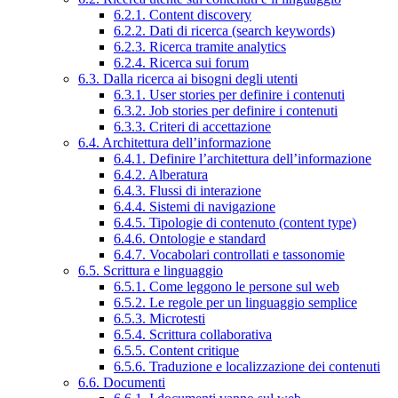
6.2.1. Content discovery
6.2.2. Dati di ricerca (search keywords)
6.2.3. Ricerca tramite analytics
6.2.4. Ricerca sui forum
6.3. Dalla ricerca ai bisogni degli utenti
6.3.1. User stories per definire i contenuti
6.3.2. Job stories per definire i contenuti
6.3.3. Criteri di accettazione
6.4. Architettura dell’informazione
6.4.1. Definire l’architettura dell’informazione
6.4.2. Alberatura
6.4.3. Flussi di interazione
6.4.4. Sistemi di navigazione
6.4.5. Tipologie di contenuto (content type)
6.4.6. Ontologie e standard
6.4.7. Vocabolari controllati e tassonomie
6.5. Scrittura e linguaggio
6.5.1. Come leggono le persone sul web
6.5.2. Le regole per un linguaggio semplice
6.5.3. Microtesti
6.5.4. Scrittura collaborativa
6.5.5. Content critique
6.5.6. Traduzione e localizzazione dei contenuti
6.6. Documenti