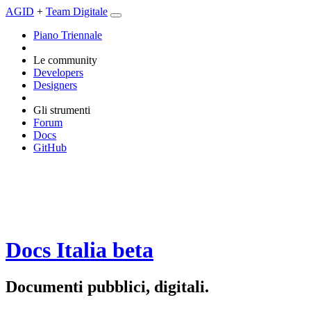
AGID
+
Team Digitale
Piano Triennale
Le community
Developers
Designers
Gli strumenti
Forum
Docs
GitHub
Docs Italia
beta
Documenti pubblici, digitali.