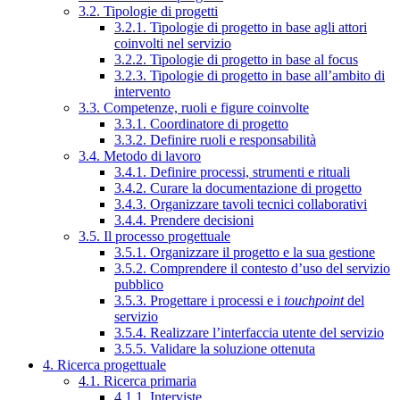
3.2. Tipologie di progetti
3.2.1. Tipologie di progetto in base agli attori
coinvolti nel servizio
3.2.2. Tipologie di progetto in base al focus
3.2.3. Tipologie di progetto in base all’ambito di
intervento
3.3. Competenze, ruoli e figure coinvolte
3.3.1. Coordinatore di progetto
3.3.2. Definire ruoli e responsabilità
3.4. Metodo di lavoro
3.4.1. Definire processi, strumenti e rituali
3.4.2. Curare la documentazione di progetto
3.4.3. Organizzare tavoli tecnici collaborativi
3.4.4. Prendere decisioni
3.5. Il processo progettuale
3.5.1. Organizzare il progetto e la sua gestione
3.5.2. Comprendere il contesto d’uso del servizio
pubblico
3.5.3. Progettare i processi e i
touchpoint
del
servizio
3.5.4. Realizzare l’interfaccia utente del servizio
3.5.5. Validare la soluzione ottenuta
4. Ricerca progettuale
4.1. Ricerca primaria
4.1.1. Interviste