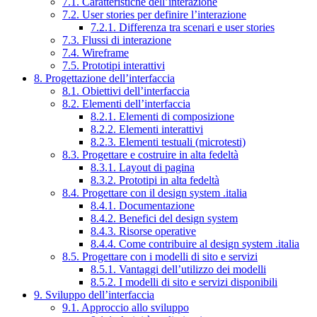
7.1. Caratteristiche dell’interazione
7.2. User stories per definire l’interazione
7.2.1. Differenza tra scenari e user stories
7.3. Flussi di interazione
7.4. Wireframe
7.5. Prototipi interattivi
8. Progettazione dell’interfaccia
8.1. Obiettivi dell’interfaccia
8.2. Elementi dell’interfaccia
8.2.1. Elementi di composizione
8.2.2. Elementi interattivi
8.2.3. Elementi testuali (microtesti)
8.3. Progettare e costruire in alta fedeltà
8.3.1. Layout di pagina
8.3.2. Prototipi in alta fedeltà
8.4. Progettare con il design system .italia
8.4.1. Documentazione
8.4.2. Benefici del design system
8.4.3. Risorse operative
8.4.4. Come contribuire al design system .italia
8.5. Progettare con i modelli di sito e servizi
8.5.1. Vantaggi dell’utilizzo dei modelli
8.5.2. I modelli di sito e servizi disponibili
9. Sviluppo dell’interfaccia
9.1. Approccio allo sviluppo