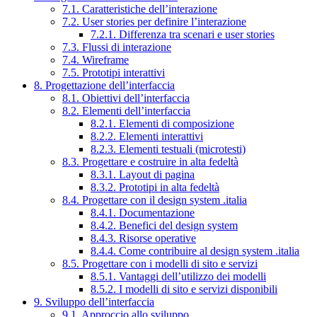
7.1. Caratteristiche dell’interazione
7.2. User stories per definire l’interazione
7.2.1. Differenza tra scenari e user stories
7.3. Flussi di interazione
7.4. Wireframe
7.5. Prototipi interattivi
8. Progettazione dell’interfaccia
8.1. Obiettivi dell’interfaccia
8.2. Elementi dell’interfaccia
8.2.1. Elementi di composizione
8.2.2. Elementi interattivi
8.2.3. Elementi testuali (microtesti)
8.3. Progettare e costruire in alta fedeltà
8.3.1. Layout di pagina
8.3.2. Prototipi in alta fedeltà
8.4. Progettare con il design system .italia
8.4.1. Documentazione
8.4.2. Benefici del design system
8.4.3. Risorse operative
8.4.4. Come contribuire al design system .italia
8.5. Progettare con i modelli di sito e servizi
8.5.1. Vantaggi dell’utilizzo dei modelli
8.5.2. I modelli di sito e servizi disponibili
9. Sviluppo dell’interfaccia
9.1. Approccio allo sviluppo