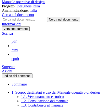
Manuale operativo di design
Progetto:
Designers Italia
Amministrazione:
italia
Cerca nel documento
Cerca nel documento
Informazioni
versione-corrente
Scarica
pdf
html
epub
Sorgente
Azioni
indice dei contenuti
Sommario
1. Scopo, destinatari e uso del Manuale operativo di design
1.1. Versionamento e storico
1.2. Consultazione del manuale
1.3. Contribuisci al manuale