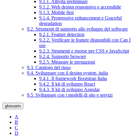
9.1.1. Attività preliminari
9.1.2. Web design responsivo e accessibile
9.1.3. Mobile first
9.1.4. Progressive enhancement e Graceful
degradation
9.2. Strumenti di supporto allo sviluppo del software
9.2.1. Feature detection
9.2.2. Verificare le feature disponibili con Can I
use
9.2.3. Strumenti e risorse per CSS e JavaScript
9.2.4. Supporto browser
9.2.5. Misurare le prestazioni
9.3. Catalogo del riuso
9.4. Sviluppare con il design system .italia
9.4.1. Il framework Bootstrap Italia
9.4.2. Il kit di sviluppo React
9.4.3. Il kit di sviluppo Angular
9.5. Sviluppare con i modelli di sito e servizi
glossario
A
B
C
D