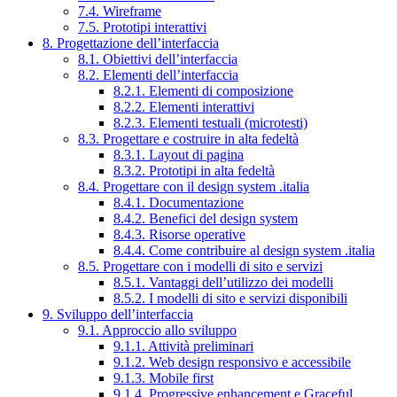
7.4. Wireframe
7.5. Prototipi interattivi
8. Progettazione dell’interfaccia
8.1. Obiettivi dell’interfaccia
8.2. Elementi dell’interfaccia
8.2.1. Elementi di composizione
8.2.2. Elementi interattivi
8.2.3. Elementi testuali (microtesti)
8.3. Progettare e costruire in alta fedeltà
8.3.1. Layout di pagina
8.3.2. Prototipi in alta fedeltà
8.4. Progettare con il design system .italia
8.4.1. Documentazione
8.4.2. Benefici del design system
8.4.3. Risorse operative
8.4.4. Come contribuire al design system .italia
8.5. Progettare con i modelli di sito e servizi
8.5.1. Vantaggi dell’utilizzo dei modelli
8.5.2. I modelli di sito e servizi disponibili
9. Sviluppo dell’interfaccia
9.1. Approccio allo sviluppo
9.1.1. Attività preliminari
9.1.2. Web design responsivo e accessibile
9.1.3. Mobile first
9.1.4. Progressive enhancement e Graceful