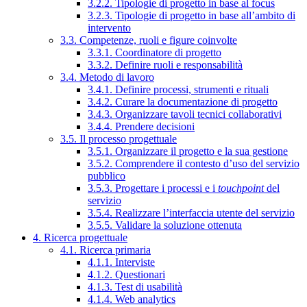
3.2.2. Tipologie di progetto in base al focus
3.2.3. Tipologie di progetto in base all’ambito di
intervento
3.3. Competenze, ruoli e figure coinvolte
3.3.1. Coordinatore di progetto
3.3.2. Definire ruoli e responsabilità
3.4. Metodo di lavoro
3.4.1. Definire processi, strumenti e rituali
3.4.2. Curare la documentazione di progetto
3.4.3. Organizzare tavoli tecnici collaborativi
3.4.4. Prendere decisioni
3.5. Il processo progettuale
3.5.1. Organizzare il progetto e la sua gestione
3.5.2. Comprendere il contesto d’uso del servizio
pubblico
3.5.3. Progettare i processi e i
touchpoint
del
servizio
3.5.4. Realizzare l’interfaccia utente del servizio
3.5.5. Validare la soluzione ottenuta
4. Ricerca progettuale
4.1. Ricerca primaria
4.1.1. Interviste
4.1.2. Questionari
4.1.3. Test di usabilità
4.1.4. Web analytics