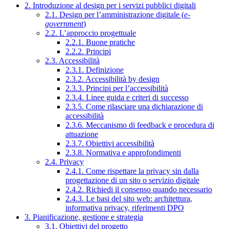
2. Introduzione al design per i servizi pubblici digitali
2.1. Design per l’amministrazione digitale (
e-
government
)
2.2. L’approccio progettuale
2.2.1. Buone pratiche
2.2.2. Principi
2.3. Accessibilità
2.3.1. Definizione
2.3.2. Accessibilità by design
2.3.3. Principi per l’accessibilità
2.3.4. Linee guida e criteri di successo
2.3.5. Come rilasciare una dichiarazione di
accessibilità
2.3.6. Meccanismo di feedback e procedura di
attuazione
2.3.7. Obiettivi accessibilità
2.3.8. Normativa e approfondimenti
2.4. Privacy
2.4.1. Come rispettare la privacy sin dalla
progettazione di un sito o servizio digitale
2.4.2. Richiedi il consenso quando necessario
2.4.3. Le basi del sito web: architettura,
informativa privacy, riferimenti DPO
3. Pianificazione, gestione e strategia
3.1. Obiettivi del progetto