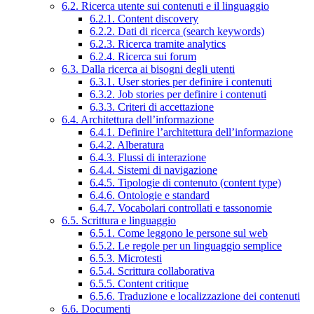
6.2. Ricerca utente sui contenuti e il linguaggio
6.2.1. Content discovery
6.2.2. Dati di ricerca (search keywords)
6.2.3. Ricerca tramite analytics
6.2.4. Ricerca sui forum
6.3. Dalla ricerca ai bisogni degli utenti
6.3.1. User stories per definire i contenuti
6.3.2. Job stories per definire i contenuti
6.3.3. Criteri di accettazione
6.4. Architettura dell’informazione
6.4.1. Definire l’architettura dell’informazione
6.4.2. Alberatura
6.4.3. Flussi di interazione
6.4.4. Sistemi di navigazione
6.4.5. Tipologie di contenuto (content type)
6.4.6. Ontologie e standard
6.4.7. Vocabolari controllati e tassonomie
6.5. Scrittura e linguaggio
6.5.1. Come leggono le persone sul web
6.5.2. Le regole per un linguaggio semplice
6.5.3. Microtesti
6.5.4. Scrittura collaborativa
6.5.5. Content critique
6.5.6. Traduzione e localizzazione dei contenuti
6.6. Documenti