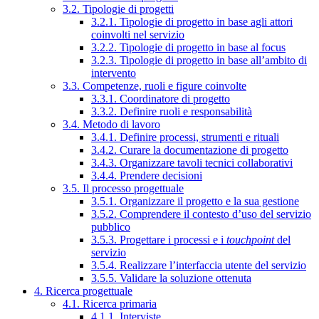
3.2. Tipologie di progetti
3.2.1. Tipologie di progetto in base agli attori
coinvolti nel servizio
3.2.2. Tipologie di progetto in base al focus
3.2.3. Tipologie di progetto in base all’ambito di
intervento
3.3. Competenze, ruoli e figure coinvolte
3.3.1. Coordinatore di progetto
3.3.2. Definire ruoli e responsabilità
3.4. Metodo di lavoro
3.4.1. Definire processi, strumenti e rituali
3.4.2. Curare la documentazione di progetto
3.4.3. Organizzare tavoli tecnici collaborativi
3.4.4. Prendere decisioni
3.5. Il processo progettuale
3.5.1. Organizzare il progetto e la sua gestione
3.5.2. Comprendere il contesto d’uso del servizio
pubblico
3.5.3. Progettare i processi e i
touchpoint
del
servizio
3.5.4. Realizzare l’interfaccia utente del servizio
3.5.5. Validare la soluzione ottenuta
4. Ricerca progettuale
4.1. Ricerca primaria
4.1.1. Interviste