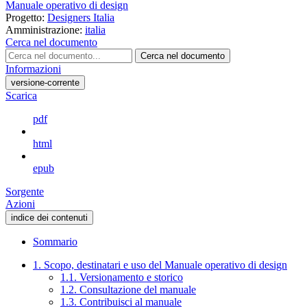
Manuale operativo di design
Progetto:
Designers Italia
Amministrazione:
italia
Cerca nel documento
Cerca nel documento
Informazioni
versione-corrente
Scarica
pdf
html
epub
Sorgente
Azioni
indice dei contenuti
Sommario
1. Scopo, destinatari e uso del Manuale operativo di design
1.1. Versionamento e storico
1.2. Consultazione del manuale
1.3. Contribuisci al manuale