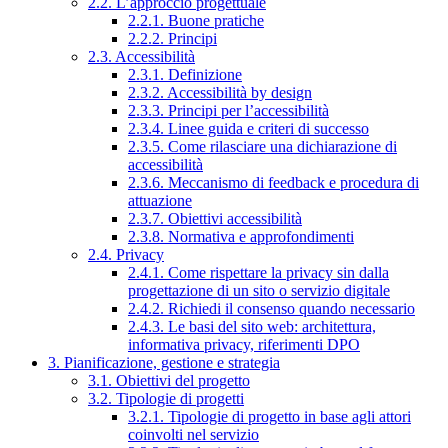
2.2. L’approccio progettuale
2.2.1. Buone pratiche
2.2.2. Principi
2.3. Accessibilità
2.3.1. Definizione
2.3.2. Accessibilità by design
2.3.3. Principi per l’accessibilità
2.3.4. Linee guida e criteri di successo
2.3.5. Come rilasciare una dichiarazione di
accessibilità
2.3.6. Meccanismo di feedback e procedura di
attuazione
2.3.7. Obiettivi accessibilità
2.3.8. Normativa e approfondimenti
2.4. Privacy
2.4.1. Come rispettare la privacy sin dalla
progettazione di un sito o servizio digitale
2.4.2. Richiedi il consenso quando necessario
2.4.3. Le basi del sito web: architettura,
informativa privacy, riferimenti DPO
3. Pianificazione, gestione e strategia
3.1. Obiettivi del progetto
3.2. Tipologie di progetti
3.2.1. Tipologie di progetto in base agli attori
coinvolti nel servizio