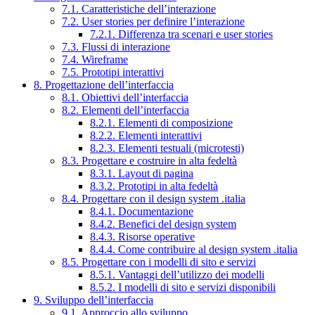
7.1. Caratteristiche dell’interazione
7.2. User stories per definire l’interazione
7.2.1. Differenza tra scenari e user stories
7.3. Flussi di interazione
7.4. Wireframe
7.5. Prototipi interattivi
8. Progettazione dell’interfaccia
8.1. Obiettivi dell’interfaccia
8.2. Elementi dell’interfaccia
8.2.1. Elementi di composizione
8.2.2. Elementi interattivi
8.2.3. Elementi testuali (microtesti)
8.3. Progettare e costruire in alta fedeltà
8.3.1. Layout di pagina
8.3.2. Prototipi in alta fedeltà
8.4. Progettare con il design system .italia
8.4.1. Documentazione
8.4.2. Benefici del design system
8.4.3. Risorse operative
8.4.4. Come contribuire al design system .italia
8.5. Progettare con i modelli di sito e servizi
8.5.1. Vantaggi dell’utilizzo dei modelli
8.5.2. I modelli di sito e servizi disponibili
9. Sviluppo dell’interfaccia
9.1. Approccio allo sviluppo