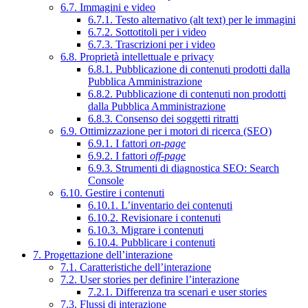
6.7. Immagini e video
6.7.1. Testo alternativo (alt text) per le immagini
6.7.2. Sottotitoli per i video
6.7.3. Trascrizioni per i video
6.8. Proprietà intellettuale e privacy
6.8.1. Pubblicazione di contenuti prodotti dalla
Pubblica Amministrazione
6.8.2. Pubblicazione di contenuti non prodotti
dalla Pubblica Amministrazione
6.8.3. Consenso dei soggetti ritratti
6.9. Ottimizzazione per i motori di ricerca (SEO)
6.9.1. I fattori
on-page
6.9.2. I fattori
off-page
6.9.3. Strumenti di diagnostica SEO: Search
Console
6.10. Gestire i contenuti
6.10.1. L’inventario dei contenuti
6.10.2. Revisionare i contenuti
6.10.3. Migrare i contenuti
6.10.4. Pubblicare i contenuti
7. Progettazione dell’interazione
7.1. Caratteristiche dell’interazione
7.2. User stories per definire l’interazione
7.2.1. Differenza tra scenari e user stories
7.3. Flussi di interazione