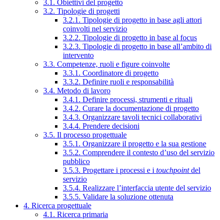
3.1. Obiettivi del progetto
3.2. Tipologie di progetti
3.2.1. Tipologie di progetto in base agli attori
coinvolti nel servizio
3.2.2. Tipologie di progetto in base al focus
3.2.3. Tipologie di progetto in base all’ambito di
intervento
3.3. Competenze, ruoli e figure coinvolte
3.3.1. Coordinatore di progetto
3.3.2. Definire ruoli e responsabilità
3.4. Metodo di lavoro
3.4.1. Definire processi, strumenti e rituali
3.4.2. Curare la documentazione di progetto
3.4.3. Organizzare tavoli tecnici collaborativi
3.4.4. Prendere decisioni
3.5. Il processo progettuale
3.5.1. Organizzare il progetto e la sua gestione
3.5.2. Comprendere il contesto d’uso del servizio
pubblico
3.5.3. Progettare i processi e i
touchpoint
del
servizio
3.5.4. Realizzare l’interfaccia utente del servizio
3.5.5. Validare la soluzione ottenuta
4. Ricerca progettuale
4.1. Ricerca primaria