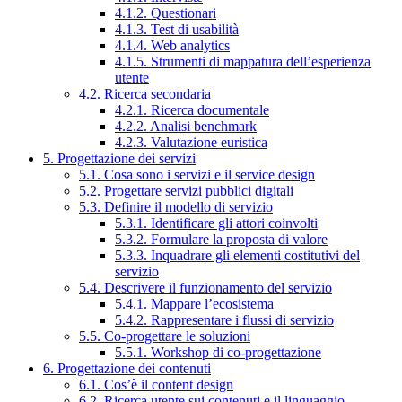
4.1.2. Questionari
4.1.3. Test di usabilità
4.1.4. Web analytics
4.1.5. Strumenti di mappatura dell’esperienza
utente
4.2. Ricerca secondaria
4.2.1. Ricerca documentale
4.2.2. Analisi benchmark
4.2.3. Valutazione euristica
5. Progettazione dei servizi
5.1. Cosa sono i servizi e il service design
5.2. Progettare servizi pubblici digitali
5.3. Definire il modello di servizio
5.3.1. Identificare gli attori coinvolti
5.3.2. Formulare la proposta di valore
5.3.3. Inquadrare gli elementi costitutivi del
servizio
5.4. Descrivere il funzionamento del servizio
5.4.1. Mappare l’ecosistema
5.4.2. Rappresentare i flussi di servizio
5.5. Co-progettare le soluzioni
5.5.1. Workshop di co-progettazione
6. Progettazione dei contenuti
6.1. Cos’è il content design
6.2. Ricerca utente sui contenuti e il linguaggio