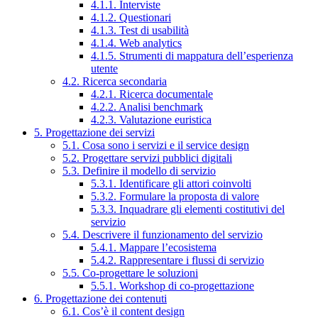
4.1.1. Interviste
4.1.2. Questionari
4.1.3. Test di usabilità
4.1.4. Web analytics
4.1.5. Strumenti di mappatura dell’esperienza
utente
4.2. Ricerca secondaria
4.2.1. Ricerca documentale
4.2.2. Analisi benchmark
4.2.3. Valutazione euristica
5. Progettazione dei servizi
5.1. Cosa sono i servizi e il service design
5.2. Progettare servizi pubblici digitali
5.3. Definire il modello di servizio
5.3.1. Identificare gli attori coinvolti
5.3.2. Formulare la proposta di valore
5.3.3. Inquadrare gli elementi costitutivi del
servizio
5.4. Descrivere il funzionamento del servizio
5.4.1. Mappare l’ecosistema
5.4.2. Rappresentare i flussi di servizio
5.5. Co-progettare le soluzioni
5.5.1. Workshop di co-progettazione
6. Progettazione dei contenuti
6.1. Cos’è il content design