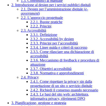
1.3. Contribuisci al manuale
2. Introduzione al design per i servizi pubblici digitali
2.1. Design per l’amministrazione digitale (
e-
government
)
2.2. L’approccio progettuale
2.2.1. Buone pratiche
2.2.2. Principi
2.3. Accessibilità
2.3.1. Definizione
2.3.2. Accessibilità by design
2.3.3. Principi per l’accessibilità
2.3.4. Linee guida e criteri di successo
2.3.5. Come rilasciare una dichiarazione di
accessibilità
2.3.6. Meccanismo di feedback e procedura di
attuazione
2.3.7. Obiettivi accessibilità
2.3.8. Normativa e approfondimenti
2.4. Privacy
2.4.1. Come rispettare la privacy sin dalla
progettazione di un sito o servizio digitale
2.4.2. Richiedi il consenso quando necessario
2.4.3. Le basi del sito web: architettura,
informativa privacy, riferimenti DPO
3. Pianificazione, gestione e strategia