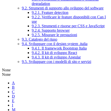
degradation
9.2. Strumenti di supporto allo sviluppo del software
9.2.1. Feature detection
9.2.2. Verificare le feature disponibili con Can I
use
9.2.3. Strumenti e risorse per CSS e JavaScript
9.2.4. Supporto browser
9.2.5. Misurare le prestazioni
9.3. Catalogo del riuso
9.4. Sviluppare con il design system .italia
9.4.1. Il framework Bootstrap Italia
9.4.2. Il kit di sviluppo React
9.4.3. Il kit di sviluppo Angular
9.5. Sviluppare con i modelli di sito e servizi
None
None
A
B
C
D
E
I
M