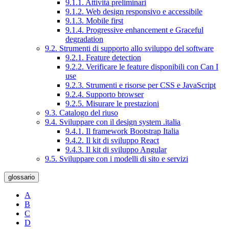
9.1.1. Attività preliminari
9.1.2. Web design responsivo e accessibile
9.1.3. Mobile first
9.1.4. Progressive enhancement e Graceful
degradation
9.2. Strumenti di supporto allo sviluppo del software
9.2.1. Feature detection
9.2.2. Verificare le feature disponibili con Can I
use
9.2.3. Strumenti e risorse per CSS e JavaScript
9.2.4. Supporto browser
9.2.5. Misurare le prestazioni
9.3. Catalogo del riuso
9.4. Sviluppare con il design system .italia
9.4.1. Il framework Bootstrap Italia
9.4.2. Il kit di sviluppo React
9.4.3. Il kit di sviluppo Angular
9.5. Sviluppare con i modelli di sito e servizi
glossario
A
B
C
D