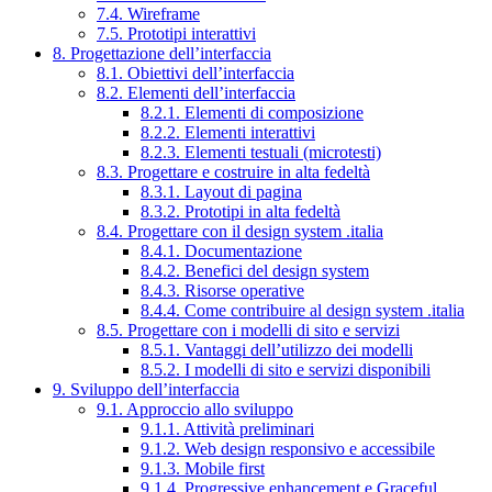
7.4. Wireframe
7.5. Prototipi interattivi
8. Progettazione dell’interfaccia
8.1. Obiettivi dell’interfaccia
8.2. Elementi dell’interfaccia
8.2.1. Elementi di composizione
8.2.2. Elementi interattivi
8.2.3. Elementi testuali (microtesti)
8.3. Progettare e costruire in alta fedeltà
8.3.1. Layout di pagina
8.3.2. Prototipi in alta fedeltà
8.4. Progettare con il design system .italia
8.4.1. Documentazione
8.4.2. Benefici del design system
8.4.3. Risorse operative
8.4.4. Come contribuire al design system .italia
8.5. Progettare con i modelli di sito e servizi
8.5.1. Vantaggi dell’utilizzo dei modelli
8.5.2. I modelli di sito e servizi disponibili
9. Sviluppo dell’interfaccia
9.1. Approccio allo sviluppo
9.1.1. Attività preliminari
9.1.2. Web design responsivo e accessibile
9.1.3. Mobile first
9.1.4. Progressive enhancement e Graceful