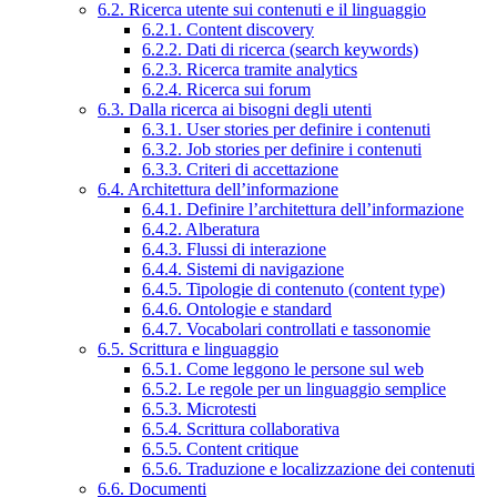
6.2. Ricerca utente sui contenuti e il linguaggio
6.2.1. Content discovery
6.2.2. Dati di ricerca (search keywords)
6.2.3. Ricerca tramite analytics
6.2.4. Ricerca sui forum
6.3. Dalla ricerca ai bisogni degli utenti
6.3.1. User stories per definire i contenuti
6.3.2. Job stories per definire i contenuti
6.3.3. Criteri di accettazione
6.4. Architettura dell’informazione
6.4.1. Definire l’architettura dell’informazione
6.4.2. Alberatura
6.4.3. Flussi di interazione
6.4.4. Sistemi di navigazione
6.4.5. Tipologie di contenuto (content type)
6.4.6. Ontologie e standard
6.4.7. Vocabolari controllati e tassonomie
6.5. Scrittura e linguaggio
6.5.1. Come leggono le persone sul web
6.5.2. Le regole per un linguaggio semplice
6.5.3. Microtesti
6.5.4. Scrittura collaborativa
6.5.5. Content critique
6.5.6. Traduzione e localizzazione dei contenuti
6.6. Documenti