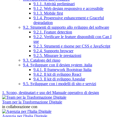
9.1.1. Attività preliminari
9.1.2. Web design responsivo e accessibile
9.1.3. Mobile first
9.1.4. Progressive enhancement e Graceful
degradation
9.2. Strumenti di supporto allo sviluppo del software
9.2.1. Feature detection
9.2.2. Verificare le feature disponibili con Can I
use
9.2.3. Strumenti e risorse per CSS e JavaScript
9.2.4. Supporto browser
9.2.5. Misurare le prestazioni
9.3. Catalogo del riuso
9.4. Sviluppare con il design system .italia
9.4.1. Il framework Bootstrap Italia
9.4.2. Il kit di sviluppo React
9.4.3. Il kit di sviluppo Angular
9.5. Sviluppare con i modelli di sito e servizi
1. Scopo, destinatari e uso del Manuale operativo di design
Team per la Trasformazione Digitale
in collaborazione con
Agenzia per l'Italia Digitale