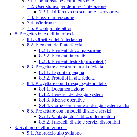
7.1. Caratteristiche dell’interazione
7.2. User stories per definire l’interazione
7.2.1. Differenza tra scenari e user stories
7.3. Flussi di interazione
7.4. Wireframe
7.5. Prototipi interattivi
8. Progettazione dell’interfaccia
8.1. Obiettivi dell’interfaccia
8.2. Elementi dell’interfaccia
8.2.1. Elementi di composizione
8.2.2. Elementi interattivi
8.2.3. Elementi testuali (microtesti)
8.3. Progettare e costruire in alta fedeltà
8.3.1. Layout di pagina
8.3.2. Prototipi in alta fedeltà
8.4. Progettare con il design system .italia
8.4.1. Documentazione
8.4.2. Benefici del design system
8.4.3. Risorse operative
8.4.4. Come contribuire al design system .italia
8.5. Progettare con i modelli di sito e servizi
8.5.1. Vantaggi dell’utilizzo dei modelli
8.5.2. I modelli di sito e servizi disponibili
9. Sviluppo dell’interfaccia
9.1. Approccio allo sviluppo