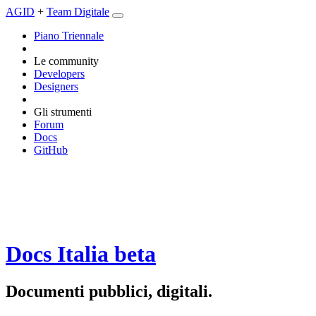
AGID
+
Team Digitale
Piano Triennale
Le community
Developers
Designers
Gli strumenti
Forum
Docs
GitHub
Docs Italia
beta
Documenti pubblici, digitali.