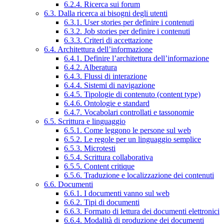
6.2.4. Ricerca sui forum
6.3. Dalla ricerca ai bisogni degli utenti
6.3.1. User stories per definire i contenuti
6.3.2. Job stories per definire i contenuti
6.3.3. Criteri di accettazione
6.4. Architettura dell’informazione
6.4.1. Definire l’architettura dell’informazione
6.4.2. Alberatura
6.4.3. Flussi di interazione
6.4.4. Sistemi di navigazione
6.4.5. Tipologie di contenuto (content type)
6.4.6. Ontologie e standard
6.4.7. Vocabolari controllati e tassonomie
6.5. Scrittura e linguaggio
6.5.1. Come leggono le persone sul web
6.5.2. Le regole per un linguaggio semplice
6.5.3. Microtesti
6.5.4. Scrittura collaborativa
6.5.5. Content critique
6.5.6. Traduzione e localizzazione dei contenuti
6.6. Documenti
6.6.1. I documenti vanno sul web
6.6.2. Tipi di documenti
6.6.3. Formato di lettura dei documenti elettronici
6.6.4. Modalità di produzione dei documenti