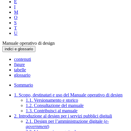
E
I
M
O
S
T
U
Manuale operativo di design
indici e glossario
contenuti
figure
tabelle
glossario
Sommario
1. Scopo, destinatari e uso del Manuale operativo di design
1.1. Versionamento e storico
1.2. Consultazione del manuale
1.3. Contribuisci al manuale
2. Introduzione al design per i servizi pubblici digitali
2.1. Design per l’amministrazione digitale (
e-
government
)