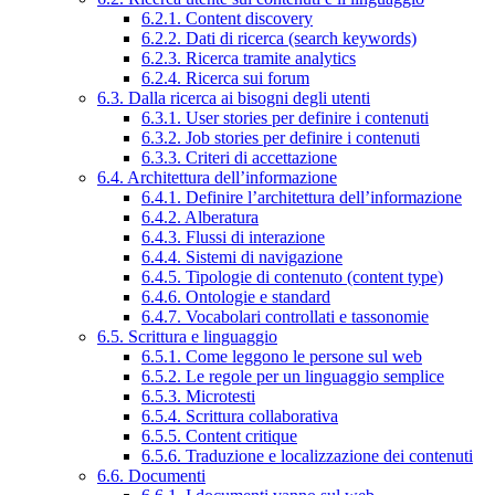
6.2.1. Content discovery
6.2.2. Dati di ricerca (search keywords)
6.2.3. Ricerca tramite analytics
6.2.4. Ricerca sui forum
6.3. Dalla ricerca ai bisogni degli utenti
6.3.1. User stories per definire i contenuti
6.3.2. Job stories per definire i contenuti
6.3.3. Criteri di accettazione
6.4. Architettura dell’informazione
6.4.1. Definire l’architettura dell’informazione
6.4.2. Alberatura
6.4.3. Flussi di interazione
6.4.4. Sistemi di navigazione
6.4.5. Tipologie di contenuto (content type)
6.4.6. Ontologie e standard
6.4.7. Vocabolari controllati e tassonomie
6.5. Scrittura e linguaggio
6.5.1. Come leggono le persone sul web
6.5.2. Le regole per un linguaggio semplice
6.5.3. Microtesti
6.5.4. Scrittura collaborativa
6.5.5. Content critique
6.5.6. Traduzione e localizzazione dei contenuti
6.6. Documenti