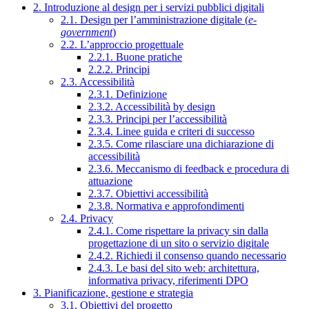
2. Introduzione al design per i servizi pubblici digitali
2.1. Design per l’amministrazione digitale (
e-
government
)
2.2. L’approccio progettuale
2.2.1. Buone pratiche
2.2.2. Principi
2.3. Accessibilità
2.3.1. Definizione
2.3.2. Accessibilità by design
2.3.3. Principi per l’accessibilità
2.3.4. Linee guida e criteri di successo
2.3.5. Come rilasciare una dichiarazione di
accessibilità
2.3.6. Meccanismo di feedback e procedura di
attuazione
2.3.7. Obiettivi accessibilità
2.3.8. Normativa e approfondimenti
2.4. Privacy
2.4.1. Come rispettare la privacy sin dalla
progettazione di un sito o servizio digitale
2.4.2. Richiedi il consenso quando necessario
2.4.3. Le basi del sito web: architettura,
informativa privacy, riferimenti DPO
3. Pianificazione, gestione e strategia
3.1. Obiettivi del progetto