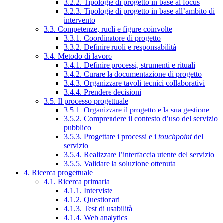
3.2.2. Tipologie di progetto in base al focus
3.2.3. Tipologie di progetto in base all’ambito di
intervento
3.3. Competenze, ruoli e figure coinvolte
3.3.1. Coordinatore di progetto
3.3.2. Definire ruoli e responsabilità
3.4. Metodo di lavoro
3.4.1. Definire processi, strumenti e rituali
3.4.2. Curare la documentazione di progetto
3.4.3. Organizzare tavoli tecnici collaborativi
3.4.4. Prendere decisioni
3.5. Il processo progettuale
3.5.1. Organizzare il progetto e la sua gestione
3.5.2. Comprendere il contesto d’uso del servizio
pubblico
3.5.3. Progettare i processi e i
touchpoint
del
servizio
3.5.4. Realizzare l’interfaccia utente del servizio
3.5.5. Validare la soluzione ottenuta
4. Ricerca progettuale
4.1. Ricerca primaria
4.1.1. Interviste
4.1.2. Questionari
4.1.3. Test di usabilità
4.1.4. Web analytics