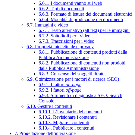
6.6.1. I documenti vanno sul web
6.6.2. Tipi di documenti
6.6.3. Formato di lettura dei documenti elettronici
6.6.4. Modalità di produzione dei documenti
6.7. Immagini e video
6.7.1. Testo alternativo (alt text) per le immagini
6.7.2. Sottotitoli per i video
6.7.3. Trascrizioni per i video
6.8. Proprietà intellettuale e privacy
6.8.1. Pubblicazione di contenuti prodotti dalla
Pubblica Amministrazione
6.8.2. Pubblicazione di contenuti non prodotti
dalla Pubblica Amministrazione
6.8.3. Consenso dei soggetti ritratti
6.9. Ottimizzazione per i motori di ricerca (SEO)
6.9.1. I fattori
on-page
6.9.2. I fattori
off-page
6.9.3. Strumenti di diagnostica SEO: Search
Console
6.10. Gestire i contenuti
6.10.1. L’inventario dei contenuti
6.10.2. Revisionare i contenuti
6.10.3. Migrare i contenuti
6.10.4. Pubblicare i contenuti
7. Progettazione dell’interazione