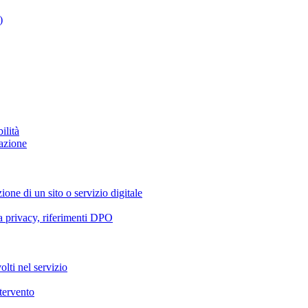
)
ilità
azione
ione di un sito o servizio digitale
va privacy, riferimenti DPO
olti nel servizio
ntervento