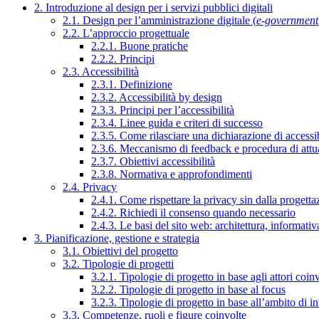
2. Introduzione al design per i servizi pubblici digitali
2.1. Design per l’amministrazione digitale (
e-government
2.2. L’approccio progettuale
2.2.1. Buone pratiche
2.2.2. Principi
2.3. Accessibilità
2.3.1. Definizione
2.3.2. Accessibilità by design
2.3.3. Principi per l’accessibilità
2.3.4. Linee guida e criteri di successo
2.3.5. Come rilasciare una dichiarazione di accessib
2.3.6. Meccanismo di feedback e procedura di attu
2.3.7. Obiettivi accessibilità
2.3.8. Normativa e approfondimenti
2.4. Privacy
2.4.1. Come rispettare la privacy sin dalla progettaz
2.4.2. Richiedi il consenso quando necessario
2.4.3. Le basi del sito web: architettura, informati
3. Pianificazione, gestione e strategia
3.1. Obiettivi del progetto
3.2. Tipologie di progetti
3.2.1. Tipologie di progetto in base agli attori coinv
3.2.2. Tipologie di progetto in base al focus
3.2.3. Tipologie di progetto in base all’ambito di i
3.3. Competenze, ruoli e figure coinvolte