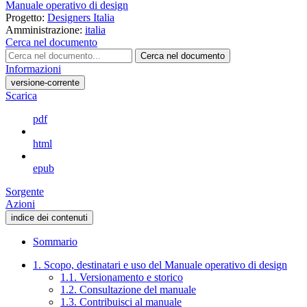
Manuale operativo di design
Progetto:
Designers Italia
Amministrazione:
italia
Cerca nel documento
Cerca nel documento
Informazioni
versione-corrente
Scarica
pdf
html
epub
Sorgente
Azioni
indice dei contenuti
Sommario
1. Scopo, destinatari e uso del Manuale operativo di design
1.1. Versionamento e storico
1.2. Consultazione del manuale
1.3. Contribuisci al manuale