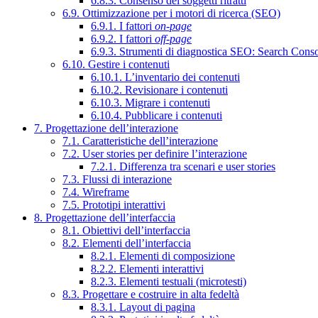
6.8.3. Consenso dei soggetti ritratti
6.9. Ottimizzazione per i motori di ricerca (SEO)
6.9.1. I fattori
on-page
6.9.2. I fattori
off-page
6.9.3. Strumenti di diagnostica SEO: Search Cons
6.10. Gestire i contenuti
6.10.1. L’inventario dei contenuti
6.10.2. Revisionare i contenuti
6.10.3. Migrare i contenuti
6.10.4. Pubblicare i contenuti
7. Progettazione dell’interazione
7.1. Caratteristiche dell’interazione
7.2. User stories per definire l’interazione
7.2.1. Differenza tra scenari e user stories
7.3. Flussi di interazione
7.4. Wireframe
7.5. Prototipi interattivi
8. Progettazione dell’interfaccia
8.1. Obiettivi dell’interfaccia
8.2. Elementi dell’interfaccia
8.2.1. Elementi di composizione
8.2.2. Elementi interattivi
8.2.3. Elementi testuali (microtesti)
8.3. Progettare e costruire in alta fedeltà
8.3.1. Layout di pagina