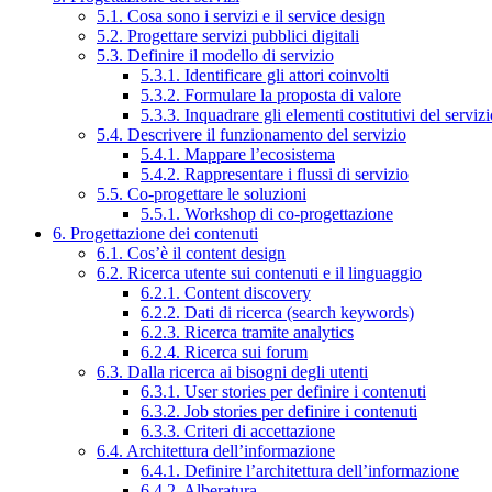
5.1. Cosa sono i servizi e il service design
5.2. Progettare servizi pubblici digitali
5.3. Definire il modello di servizio
5.3.1. Identificare gli attori coinvolti
5.3.2. Formulare la proposta di valore
5.3.3. Inquadrare gli elementi costitutivi del serviz
5.4. Descrivere il funzionamento del servizio
5.4.1. Mappare l’ecosistema
5.4.2. Rappresentare i flussi di servizio
5.5. Co-progettare le soluzioni
5.5.1. Workshop di co-progettazione
6. Progettazione dei contenuti
6.1. Cos’è il content design
6.2. Ricerca utente sui contenuti e il linguaggio
6.2.1. Content discovery
6.2.2. Dati di ricerca (search keywords)
6.2.3. Ricerca tramite analytics
6.2.4. Ricerca sui forum
6.3. Dalla ricerca ai bisogni degli utenti
6.3.1. User stories per definire i contenuti
6.3.2. Job stories per definire i contenuti
6.3.3. Criteri di accettazione
6.4. Architettura dell’informazione
6.4.1. Definire l’architettura dell’informazione
6.4.2. Alberatura