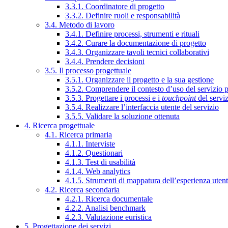
3.3.1. Coordinatore di progetto
3.3.2. Definire ruoli e responsabilità
3.4. Metodo di lavoro
3.4.1. Definire processi, strumenti e rituali
3.4.2. Curare la documentazione di progetto
3.4.3. Organizzare tavoli tecnici collaborativi
3.4.4. Prendere decisioni
3.5. Il processo progettuale
3.5.1. Organizzare il progetto e la sua gestione
3.5.2. Comprendere il contesto d’uso del servizio 
3.5.3. Progettare i processi e i
touchpoint
del servi
3.5.4. Realizzare l’interfaccia utente del servizio
3.5.5. Validare la soluzione ottenuta
4. Ricerca progettuale
4.1. Ricerca primaria
4.1.1. Interviste
4.1.2. Questionari
4.1.3. Test di usabilità
4.1.4. Web analytics
4.1.5. Strumenti di mappatura dell’esperienza uten
4.2. Ricerca secondaria
4.2.1. Ricerca documentale
4.2.2. Analisi benchmark
4.2.3. Valutazione euristica
5. Progettazione dei servizi