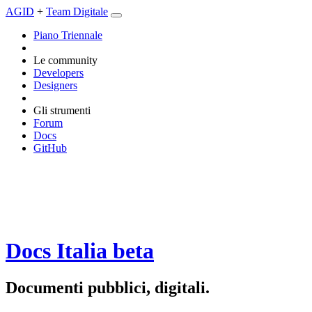
AGID
+
Team Digitale
Piano Triennale
Le community
Developers
Designers
Gli strumenti
Forum
Docs
GitHub
Docs Italia
beta
Documenti pubblici, digitali.