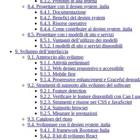
8.3.2. Prototipi in alta fedeltà
8.4. Progettare con il design system .italia
8.4.1. Documentazione
8.4.2. Benefici del design system
8.4.3. Risorse operative
8.4.4. Come contribuire al design system .italia
8.5. Progettare con i modelli di sito e servizi
8.5.1. Vantaggi dell’utilizzo dei modelli
8.5.2. I modelli di sito e servizi disponibili
9. Sviluppo dell’interfaccia
9.1. Approccio allo sviluppo
9.1.1. Attività preliminari
9.1.2. Web design responsivo e accessibile
9.1.3. Mobile first
9.1.4. Progressive enhancement e Graceful degrad
9.2. Strumenti di supporto allo sviluppo del software
9.2.1. Feature detection
9.2.2. Verificare le feature disponibili con Can I us
9.2.3. Strumenti e risorse per CSS e JavaScript
9.2.4. Supporto browser
9.2.5. Misurare le prestazioni
9.3. Catalogo del riuso
9.4. Sviluppare con il design system .italia
9.4.1. Il framework Bootstrap Italia
9.4.2. Il kit di sviluppo React