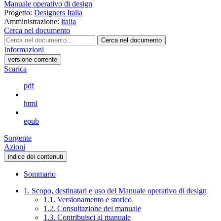
Manuale operativo di design
Progetto:
Designers Italia
Amministrazione:
italia
Cerca nel documento
Cerca nel documento
Informazioni
versione-corrente
Scarica
pdf
html
epub
Sorgente
Azioni
indice dei contenuti
Sommario
1. Scopo, destinatari e uso del Manuale operativo di design
1.1. Versionamento e storico
1.2. Consultazione del manuale
1.3. Contribuisci al manuale