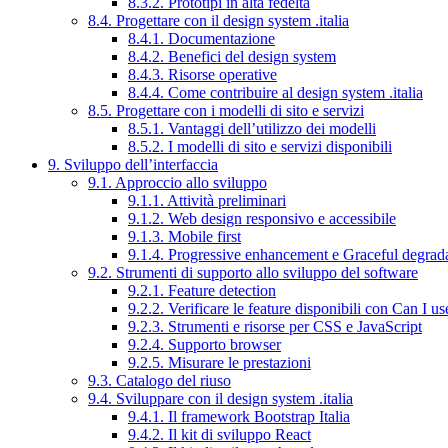
8.3.2. Prototipi in alta fedeltà
8.4. Progettare con il design system .italia
8.4.1. Documentazione
8.4.2. Benefici del design system
8.4.3. Risorse operative
8.4.4. Come contribuire al design system .italia
8.5. Progettare con i modelli di sito e servizi
8.5.1. Vantaggi dell’utilizzo dei modelli
8.5.2. I modelli di sito e servizi disponibili
9. Sviluppo dell’interfaccia
9.1. Approccio allo sviluppo
9.1.1. Attività preliminari
9.1.2. Web design responsivo e accessibile
9.1.3. Mobile first
9.1.4. Progressive enhancement e Graceful degrad
9.2. Strumenti di supporto allo sviluppo del software
9.2.1. Feature detection
9.2.2. Verificare le feature disponibili con Can I us
9.2.3. Strumenti e risorse per CSS e JavaScript
9.2.4. Supporto browser
9.2.5. Misurare le prestazioni
9.3. Catalogo del riuso
9.4. Sviluppare con il design system .italia
9.4.1. Il framework Bootstrap Italia
9.4.2. Il kit di sviluppo React