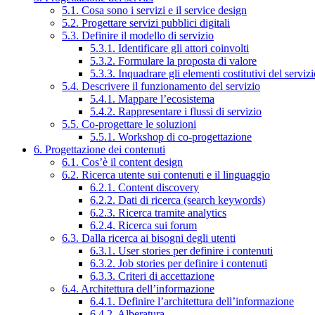
5.1. Cosa sono i servizi e il service design
5.2. Progettare servizi pubblici digitali
5.3. Definire il modello di servizio
5.3.1. Identificare gli attori coinvolti
5.3.2. Formulare la proposta di valore
5.3.3. Inquadrare gli elementi costitutivi del serviz
5.4. Descrivere il funzionamento del servizio
5.4.1. Mappare l’ecosistema
5.4.2. Rappresentare i flussi di servizio
5.5. Co-progettare le soluzioni
5.5.1. Workshop di co-progettazione
6. Progettazione dei contenuti
6.1. Cos’è il content design
6.2. Ricerca utente sui contenuti e il linguaggio
6.2.1. Content discovery
6.2.2. Dati di ricerca (search keywords)
6.2.3. Ricerca tramite analytics
6.2.4. Ricerca sui forum
6.3. Dalla ricerca ai bisogni degli utenti
6.3.1. User stories per definire i contenuti
6.3.2. Job stories per definire i contenuti
6.3.3. Criteri di accettazione
6.4. Architettura dell’informazione
6.4.1. Definire l’architettura dell’informazione
6.4.2. Alberatura