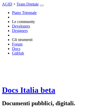
AGID
+
Team Digitale
Piano Triennale
Le community
Developers
Designers
Gli strumenti
Forum
Docs
GitHub
Docs Italia
beta
Documenti pubblici, digitali.