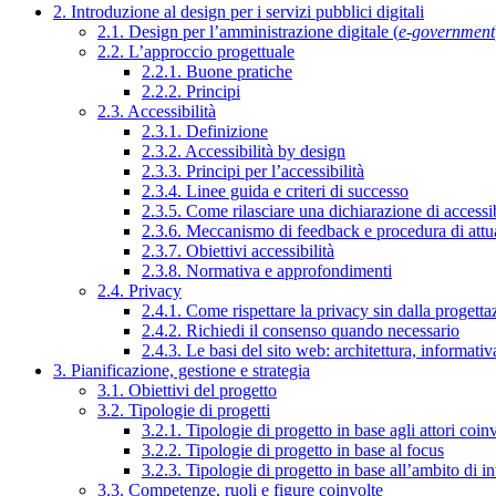
2. Introduzione al design per i servizi pubblici digitali
2.1. Design per l’amministrazione digitale (
e-government
2.2. L’approccio progettuale
2.2.1. Buone pratiche
2.2.2. Principi
2.3. Accessibilità
2.3.1. Definizione
2.3.2. Accessibilità by design
2.3.3. Principi per l’accessibilità
2.3.4. Linee guida e criteri di successo
2.3.5. Come rilasciare una dichiarazione di accessib
2.3.6. Meccanismo di feedback e procedura di attu
2.3.7. Obiettivi accessibilità
2.3.8. Normativa e approfondimenti
2.4. Privacy
2.4.1. Come rispettare la privacy sin dalla progettaz
2.4.2. Richiedi il consenso quando necessario
2.4.3. Le basi del sito web: architettura, informati
3. Pianificazione, gestione e strategia
3.1. Obiettivi del progetto
3.2. Tipologie di progetti
3.2.1. Tipologie di progetto in base agli attori coinv
3.2.2. Tipologie di progetto in base al focus
3.2.3. Tipologie di progetto in base all’ambito di i
3.3. Competenze, ruoli e figure coinvolte