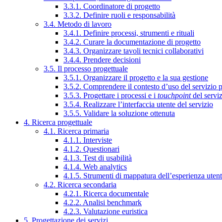
3.3.1. Coordinatore di progetto
3.3.2. Definire ruoli e responsabilità
3.4. Metodo di lavoro
3.4.1. Definire processi, strumenti e rituali
3.4.2. Curare la documentazione di progetto
3.4.3. Organizzare tavoli tecnici collaborativi
3.4.4. Prendere decisioni
3.5. Il processo progettuale
3.5.1. Organizzare il progetto e la sua gestione
3.5.2. Comprendere il contesto d’uso del servizio 
3.5.3. Progettare i processi e i
touchpoint
del servi
3.5.4. Realizzare l’interfaccia utente del servizio
3.5.5. Validare la soluzione ottenuta
4. Ricerca progettuale
4.1. Ricerca primaria
4.1.1. Interviste
4.1.2. Questionari
4.1.3. Test di usabilità
4.1.4. Web analytics
4.1.5. Strumenti di mappatura dell’esperienza uten
4.2. Ricerca secondaria
4.2.1. Ricerca documentale
4.2.2. Analisi benchmark
4.2.3. Valutazione euristica
5. Progettazione dei servizi