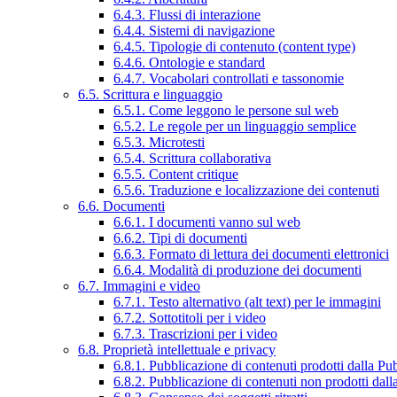
6.4.3. Flussi di interazione
6.4.4. Sistemi di navigazione
6.4.5. Tipologie di contenuto (content type)
6.4.6. Ontologie e standard
6.4.7. Vocabolari controllati e tassonomie
6.5. Scrittura e linguaggio
6.5.1. Come leggono le persone sul web
6.5.2. Le regole per un linguaggio semplice
6.5.3. Microtesti
6.5.4. Scrittura collaborativa
6.5.5. Content critique
6.5.6. Traduzione e localizzazione dei contenuti
6.6. Documenti
6.6.1. I documenti vanno sul web
6.6.2. Tipi di documenti
6.6.3. Formato di lettura dei documenti elettronici
6.6.4. Modalità di produzione dei documenti
6.7. Immagini e video
6.7.1. Testo alternativo (alt text) per le immagini
6.7.2. Sottotitoli per i video
6.7.3. Trascrizioni per i video
6.8. Proprietà intellettuale e privacy
6.8.1. Pubblicazione di contenuti prodotti dalla P
6.8.2. Pubblicazione di contenuti non prodotti dal