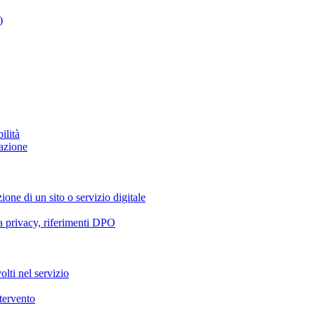
)
ilità
azione
ione di un sito o servizio digitale
va privacy, riferimenti DPO
olti nel servizio
ntervento