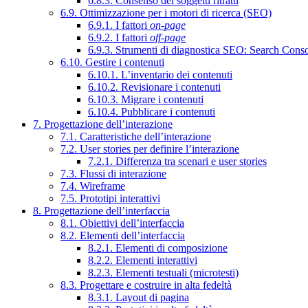
6.8.3. Consenso dei soggetti ritratti
6.9. Ottimizzazione per i motori di ricerca (SEO)
6.9.1. I fattori
on-page
6.9.2. I fattori
off-page
6.9.3. Strumenti di diagnostica SEO: Search Cons
6.10. Gestire i contenuti
6.10.1. L’inventario dei contenuti
6.10.2. Revisionare i contenuti
6.10.3. Migrare i contenuti
6.10.4. Pubblicare i contenuti
7. Progettazione dell’interazione
7.1. Caratteristiche dell’interazione
7.2. User stories per definire l’interazione
7.2.1. Differenza tra scenari e user stories
7.3. Flussi di interazione
7.4. Wireframe
7.5. Prototipi interattivi
8. Progettazione dell’interfaccia
8.1. Obiettivi dell’interfaccia
8.2. Elementi dell’interfaccia
8.2.1. Elementi di composizione
8.2.2. Elementi interattivi
8.2.3. Elementi testuali (microtesti)
8.3. Progettare e costruire in alta fedeltà
8.3.1. Layout di pagina