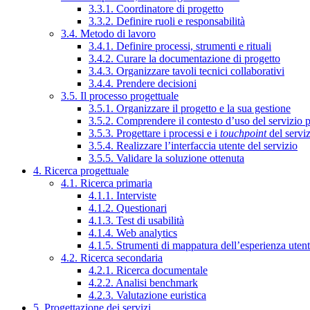
3.3.1. Coordinatore di progetto
3.3.2. Definire ruoli e responsabilità
3.4. Metodo di lavoro
3.4.1. Definire processi, strumenti e rituali
3.4.2. Curare la documentazione di progetto
3.4.3. Organizzare tavoli tecnici collaborativi
3.4.4. Prendere decisioni
3.5. Il processo progettuale
3.5.1. Organizzare il progetto e la sua gestione
3.5.2. Comprendere il contesto d’uso del servizio 
3.5.3. Progettare i processi e i
touchpoint
del servi
3.5.4. Realizzare l’interfaccia utente del servizio
3.5.5. Validare la soluzione ottenuta
4. Ricerca progettuale
4.1. Ricerca primaria
4.1.1. Interviste
4.1.2. Questionari
4.1.3. Test di usabilità
4.1.4. Web analytics
4.1.5. Strumenti di mappatura dell’esperienza uten
4.2. Ricerca secondaria
4.2.1. Ricerca documentale
4.2.2. Analisi benchmark
4.2.3. Valutazione euristica
5. Progettazione dei servizi