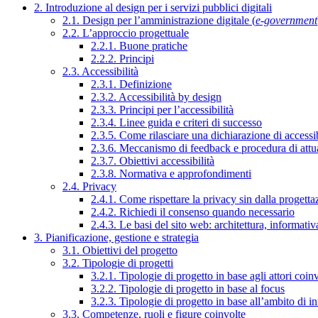
2. Introduzione al design per i servizi pubblici digitali
2.1. Design per l’amministrazione digitale (
e-government
2.2. L’approccio progettuale
2.2.1. Buone pratiche
2.2.2. Principi
2.3. Accessibilità
2.3.1. Definizione
2.3.2. Accessibilità by design
2.3.3. Principi per l’accessibilità
2.3.4. Linee guida e criteri di successo
2.3.5. Come rilasciare una dichiarazione di accessib
2.3.6. Meccanismo di feedback e procedura di attu
2.3.7. Obiettivi accessibilità
2.3.8. Normativa e approfondimenti
2.4. Privacy
2.4.1. Come rispettare la privacy sin dalla progettaz
2.4.2. Richiedi il consenso quando necessario
2.4.3. Le basi del sito web: architettura, informati
3. Pianificazione, gestione e strategia
3.1. Obiettivi del progetto
3.2. Tipologie di progetti
3.2.1. Tipologie di progetto in base agli attori coinv
3.2.2. Tipologie di progetto in base al focus
3.2.3. Tipologie di progetto in base all’ambito di i
3.3. Competenze, ruoli e figure coinvolte