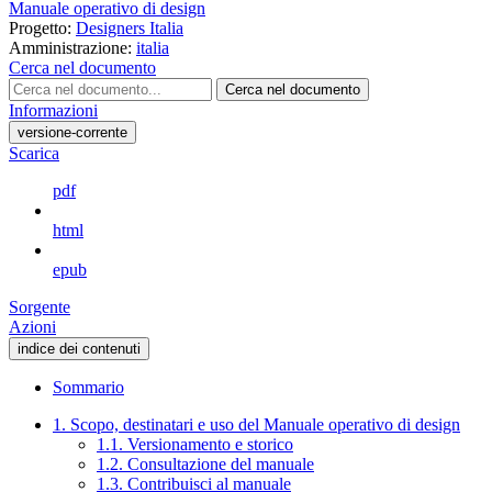
Manuale operativo di design
Progetto:
Designers Italia
Amministrazione:
italia
Cerca nel documento
Cerca nel documento
Informazioni
versione-corrente
Scarica
pdf
html
epub
Sorgente
Azioni
indice dei contenuti
Sommario
1. Scopo, destinatari e uso del Manuale operativo di design
1.1. Versionamento e storico
1.2. Consultazione del manuale
1.3. Contribuisci al manuale