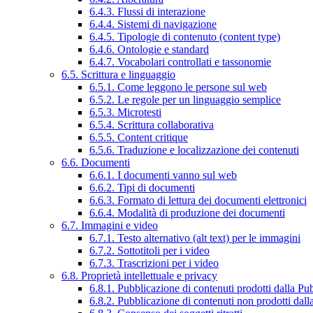
6.4.3. Flussi di interazione
6.4.4. Sistemi di navigazione
6.4.5. Tipologie di contenuto (content type)
6.4.6. Ontologie e standard
6.4.7. Vocabolari controllati e tassonomie
6.5. Scrittura e linguaggio
6.5.1. Come leggono le persone sul web
6.5.2. Le regole per un linguaggio semplice
6.5.3. Microtesti
6.5.4. Scrittura collaborativa
6.5.5. Content critique
6.5.6. Traduzione e localizzazione dei contenuti
6.6. Documenti
6.6.1. I documenti vanno sul web
6.6.2. Tipi di documenti
6.6.3. Formato di lettura dei documenti elettronici
6.6.4. Modalità di produzione dei documenti
6.7. Immagini e video
6.7.1. Testo alternativo (alt text) per le immagini
6.7.2. Sottotitoli per i video
6.7.3. Trascrizioni per i video
6.8. Proprietà intellettuale e privacy
6.8.1. Pubblicazione di contenuti prodotti dalla P
6.8.2. Pubblicazione di contenuti non prodotti dal