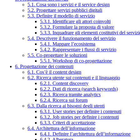
5.1. Cosa sono i servizi e il service design
5.2. Progettare servizi pubblici digitali
5.3. Definire il modello di servizio
5.3.1. Identificare gli attori coinvolti
5.3.2. Formulare la proposta di valore
5.3.3. Inquadrare gli elementi costitutivi del serviz
5.4. Descrivere il funzionamento del servizio
5.4.1. Mappare l’ecosistema
5.4.2. Rappresentare i flussi di servizio
5.5. Co-progettare le soluzioni
5.5.1. Workshop di co-progettazione
6. Progettazione dei contenuti
6.1. Cos’è il content design
6.2. Ricerca utente sui contenuti e il linguaggio
6.2.1. Content discovery
6.2.2. Dati di ricerca (search keywords)
6.2.3. Ricerca tramite analytics
6.2.4. Ricerca sui forum
6.3. Dalla ricerca ai bisogni degli utenti
6.3.1. User stories per definire i contenuti
6.3.2. Job stories per definire i contenuti
6.3.3. Criteri di accettazione
6.4. Architettura dell’informazione
6.4.1. Definire l’architettura dell’informazione
6.4.2. Alberatura