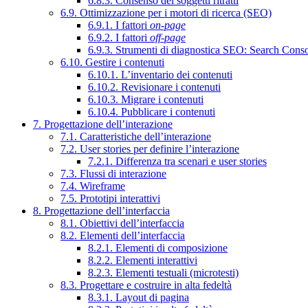
6.8.3. Consenso dei soggetti ritratti
6.9. Ottimizzazione per i motori di ricerca (SEO)
6.9.1. I fattori
on-page
6.9.2. I fattori
off-page
6.9.3. Strumenti di diagnostica SEO: Search Cons
6.10. Gestire i contenuti
6.10.1. L’inventario dei contenuti
6.10.2. Revisionare i contenuti
6.10.3. Migrare i contenuti
6.10.4. Pubblicare i contenuti
7. Progettazione dell’interazione
7.1. Caratteristiche dell’interazione
7.2. User stories per definire l’interazione
7.2.1. Differenza tra scenari e user stories
7.3. Flussi di interazione
7.4. Wireframe
7.5. Prototipi interattivi
8. Progettazione dell’interfaccia
8.1. Obiettivi dell’interfaccia
8.2. Elementi dell’interfaccia
8.2.1. Elementi di composizione
8.2.2. Elementi interattivi
8.2.3. Elementi testuali (microtesti)
8.3. Progettare e costruire in alta fedeltà
8.3.1. Layout di pagina