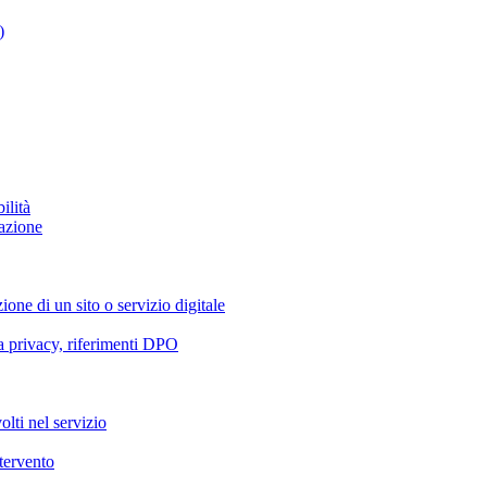
)
ilità
azione
ione di un sito o servizio digitale
va privacy, riferimenti DPO
olti nel servizio
ntervento