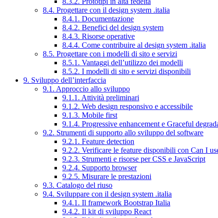
8.3.2. Prototipi in alta fedeltà
8.4. Progettare con il design system .italia
8.4.1. Documentazione
8.4.2. Benefici del design system
8.4.3. Risorse operative
8.4.4. Come contribuire al design system .italia
8.5. Progettare con i modelli di sito e servizi
8.5.1. Vantaggi dell’utilizzo dei modelli
8.5.2. I modelli di sito e servizi disponibili
9. Sviluppo dell’interfaccia
9.1. Approccio allo sviluppo
9.1.1. Attività preliminari
9.1.2. Web design responsivo e accessibile
9.1.3. Mobile first
9.1.4. Progressive enhancement e Graceful degrad
9.2. Strumenti di supporto allo sviluppo del software
9.2.1. Feature detection
9.2.2. Verificare le feature disponibili con Can I us
9.2.3. Strumenti e risorse per CSS e JavaScript
9.2.4. Supporto browser
9.2.5. Misurare le prestazioni
9.3. Catalogo del riuso
9.4. Sviluppare con il design system .italia
9.4.1. Il framework Bootstrap Italia
9.4.2. Il kit di sviluppo React