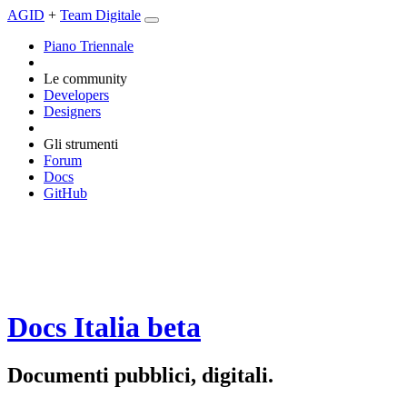
AGID
+
Team Digitale
Piano Triennale
Le community
Developers
Designers
Gli strumenti
Forum
Docs
GitHub
Docs Italia
beta
Documenti pubblici, digitali.