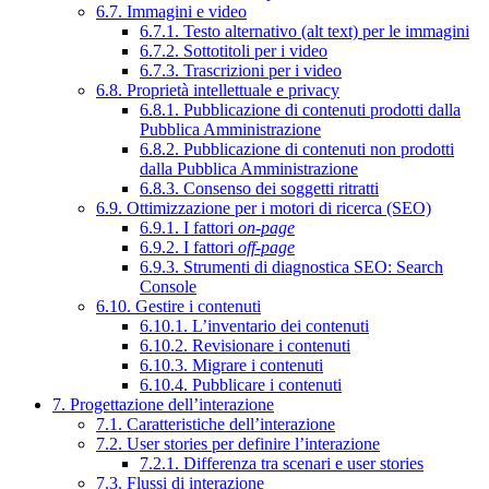
6.7. Immagini e video
6.7.1. Testo alternativo (alt text) per le immagini
6.7.2. Sottotitoli per i video
6.7.3. Trascrizioni per i video
6.8. Proprietà intellettuale e privacy
6.8.1. Pubblicazione di contenuti prodotti dalla
Pubblica Amministrazione
6.8.2. Pubblicazione di contenuti non prodotti
dalla Pubblica Amministrazione
6.8.3. Consenso dei soggetti ritratti
6.9. Ottimizzazione per i motori di ricerca (SEO)
6.9.1. I fattori
on-page
6.9.2. I fattori
off-page
6.9.3. Strumenti di diagnostica SEO: Search
Console
6.10. Gestire i contenuti
6.10.1. L’inventario dei contenuti
6.10.2. Revisionare i contenuti
6.10.3. Migrare i contenuti
6.10.4. Pubblicare i contenuti
7. Progettazione dell’interazione
7.1. Caratteristiche dell’interazione
7.2. User stories per definire l’interazione
7.2.1. Differenza tra scenari e user stories
7.3. Flussi di interazione