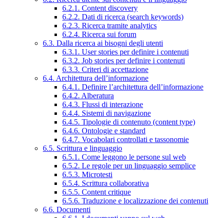
6.2.1. Content discovery
6.2.2. Dati di ricerca (search keywords)
6.2.3. Ricerca tramite analytics
6.2.4. Ricerca sui forum
6.3. Dalla ricerca ai bisogni degli utenti
6.3.1. User stories per definire i contenuti
6.3.2. Job stories per definire i contenuti
6.3.3. Criteri di accettazione
6.4. Architettura dell’informazione
6.4.1. Definire l’architettura dell’informazione
6.4.2. Alberatura
6.4.3. Flussi di interazione
6.4.4. Sistemi di navigazione
6.4.5. Tipologie di contenuto (content type)
6.4.6. Ontologie e standard
6.4.7. Vocabolari controllati e tassonomie
6.5. Scrittura e linguaggio
6.5.1. Come leggono le persone sul web
6.5.2. Le regole per un linguaggio semplice
6.5.3. Microtesti
6.5.4. Scrittura collaborativa
6.5.5. Content critique
6.5.6. Traduzione e localizzazione dei contenuti
6.6. Documenti