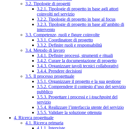
3.2. Tipologie di progetti
3.2.1. Tipologie di progetto in base agli attori
coinvolti nel servizio
3.2.2. Tipologie di progetto in base al focus
3.2.3. Tipologie di progetto in base all’ambito di
intervento
3.3. Competenze, ruoli e figure coinvolte
3.3.1. Coordinatore di progetto
3.3.2. Definire ruoli e responsabilità
3.4. Metodo di lavoro
3.4.1. Definire processi, strumenti e rituali
3.4.2. Curare la documentazione di progetto
3.4.3. Organizzare tavoli tecnici collaborativi
3.4.4. Prendere decisioni
3.5. Il processo progettuale
3.5.1. Organizzare il progetto e la sua gestione
3.5.2. Comprendere il contesto d’uso del servizio
pubblico
3.5.3. Progettare i processi e i
touchpoint
del
servizio
3.5.4. Realizzare l’interfaccia utente del servizio
3.5.5. Validare la soluzione ottenuta
4. Ricerca progettuale
4.1. Ricerca primaria
4.1.1. Interviste