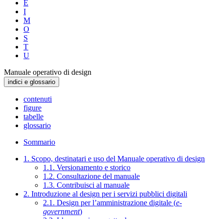
E
I
M
O
S
T
U
Manuale operativo di design
indici e glossario
contenuti
figure
tabelle
glossario
Sommario
1. Scopo, destinatari e uso del Manuale operativo di design
1.1. Versionamento e storico
1.2. Consultazione del manuale
1.3. Contribuisci al manuale
2. Introduzione al design per i servizi pubblici digitali
2.1. Design per l’amministrazione digitale (
e-
government
)