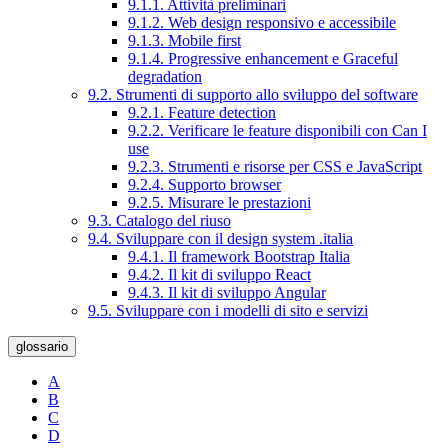
9.1.1. Attività preliminari
9.1.2. Web design responsivo e accessibile
9.1.3. Mobile first
9.1.4. Progressive enhancement e Graceful
degradation
9.2. Strumenti di supporto allo sviluppo del software
9.2.1. Feature detection
9.2.2. Verificare le feature disponibili con Can I
use
9.2.3. Strumenti e risorse per CSS e JavaScript
9.2.4. Supporto browser
9.2.5. Misurare le prestazioni
9.3. Catalogo del riuso
9.4. Sviluppare con il design system .italia
9.4.1. Il framework Bootstrap Italia
9.4.2. Il kit di sviluppo React
9.4.3. Il kit di sviluppo Angular
9.5. Sviluppare con i modelli di sito e servizi
glossario
A
B
C
D