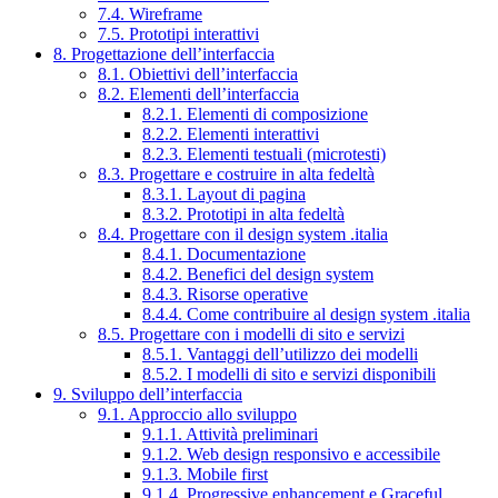
7.4. Wireframe
7.5. Prototipi interattivi
8. Progettazione dell’interfaccia
8.1. Obiettivi dell’interfaccia
8.2. Elementi dell’interfaccia
8.2.1. Elementi di composizione
8.2.2. Elementi interattivi
8.2.3. Elementi testuali (microtesti)
8.3. Progettare e costruire in alta fedeltà
8.3.1. Layout di pagina
8.3.2. Prototipi in alta fedeltà
8.4. Progettare con il design system .italia
8.4.1. Documentazione
8.4.2. Benefici del design system
8.4.3. Risorse operative
8.4.4. Come contribuire al design system .italia
8.5. Progettare con i modelli di sito e servizi
8.5.1. Vantaggi dell’utilizzo dei modelli
8.5.2. I modelli di sito e servizi disponibili
9. Sviluppo dell’interfaccia
9.1. Approccio allo sviluppo
9.1.1. Attività preliminari
9.1.2. Web design responsivo e accessibile
9.1.3. Mobile first
9.1.4. Progressive enhancement e Graceful