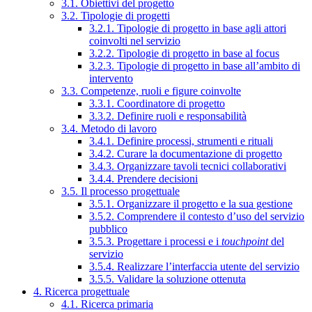
3.1. Obiettivi del progetto
3.2. Tipologie di progetti
3.2.1. Tipologie di progetto in base agli attori
coinvolti nel servizio
3.2.2. Tipologie di progetto in base al focus
3.2.3. Tipologie di progetto in base all’ambito di
intervento
3.3. Competenze, ruoli e figure coinvolte
3.3.1. Coordinatore di progetto
3.3.2. Definire ruoli e responsabilità
3.4. Metodo di lavoro
3.4.1. Definire processi, strumenti e rituali
3.4.2. Curare la documentazione di progetto
3.4.3. Organizzare tavoli tecnici collaborativi
3.4.4. Prendere decisioni
3.5. Il processo progettuale
3.5.1. Organizzare il progetto e la sua gestione
3.5.2. Comprendere il contesto d’uso del servizio
pubblico
3.5.3. Progettare i processi e i
touchpoint
del
servizio
3.5.4. Realizzare l’interfaccia utente del servizio
3.5.5. Validare la soluzione ottenuta
4. Ricerca progettuale
4.1. Ricerca primaria