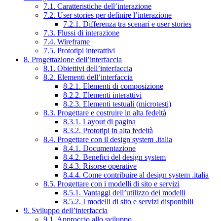
7.1. Caratteristiche dell’interazione
7.2. User stories per definire l’interazione
7.2.1. Differenza tra scenari e user stories
7.3. Flussi di interazione
7.4. Wireframe
7.5. Prototipi interattivi
8. Progettazione dell’interfaccia
8.1. Obiettivi dell’interfaccia
8.2. Elementi dell’interfaccia
8.2.1. Elementi di composizione
8.2.2. Elementi interattivi
8.2.3. Elementi testuali (microtesti)
8.3. Progettare e costruire in alta fedeltà
8.3.1. Layout di pagina
8.3.2. Prototipi in alta fedeltà
8.4. Progettare con il design system .italia
8.4.1. Documentazione
8.4.2. Benefici del design system
8.4.3. Risorse operative
8.4.4. Come contribuire al design system .italia
8.5. Progettare con i modelli di sito e servizi
8.5.1. Vantaggi dell’utilizzo dei modelli
8.5.2. I modelli di sito e servizi disponibili
9. Sviluppo dell’interfaccia
9.1. Approccio allo sviluppo