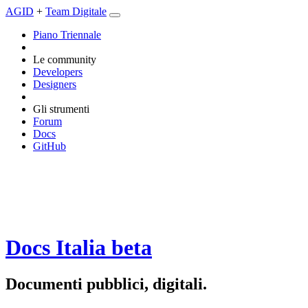
AGID
+
Team Digitale
Piano Triennale
Le community
Developers
Designers
Gli strumenti
Forum
Docs
GitHub
Docs Italia
beta
Documenti pubblici, digitali.