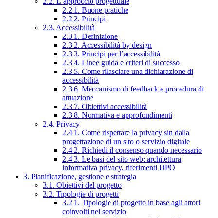
2.2. L’approccio progettuale
2.2.1. Buone pratiche
2.2.2. Principi
2.3. Accessibilità
2.3.1. Definizione
2.3.2. Accessibilità by design
2.3.3. Principi per l’accessibilità
2.3.4. Linee guida e criteri di successo
2.3.5. Come rilasciare una dichiarazione di
accessibilità
2.3.6. Meccanismo di feedback e procedura di
attuazione
2.3.7. Obiettivi accessibilità
2.3.8. Normativa e approfondimenti
2.4. Privacy
2.4.1. Come rispettare la privacy sin dalla
progettazione di un sito o servizio digitale
2.4.2. Richiedi il consenso quando necessario
2.4.3. Le basi del sito web: architettura,
informativa privacy, riferimenti DPO
3. Pianificazione, gestione e strategia
3.1. Obiettivi del progetto
3.2. Tipologie di progetti
3.2.1. Tipologie di progetto in base agli attori
coinvolti nel servizio