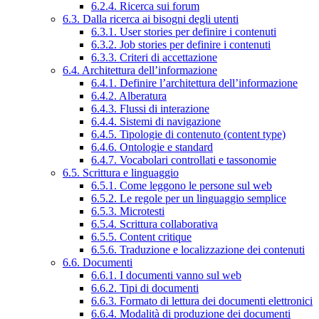
6.2.4. Ricerca sui forum
6.3. Dalla ricerca ai bisogni degli utenti
6.3.1. User stories per definire i contenuti
6.3.2. Job stories per definire i contenuti
6.3.3. Criteri di accettazione
6.4. Architettura dell’informazione
6.4.1. Definire l’architettura dell’informazione
6.4.2. Alberatura
6.4.3. Flussi di interazione
6.4.4. Sistemi di navigazione
6.4.5. Tipologie di contenuto (content type)
6.4.6. Ontologie e standard
6.4.7. Vocabolari controllati e tassonomie
6.5. Scrittura e linguaggio
6.5.1. Come leggono le persone sul web
6.5.2. Le regole per un linguaggio semplice
6.5.3. Microtesti
6.5.4. Scrittura collaborativa
6.5.5. Content critique
6.5.6. Traduzione e localizzazione dei contenuti
6.6. Documenti
6.6.1. I documenti vanno sul web
6.6.2. Tipi di documenti
6.6.3. Formato di lettura dei documenti elettronici
6.6.4. Modalità di produzione dei documenti