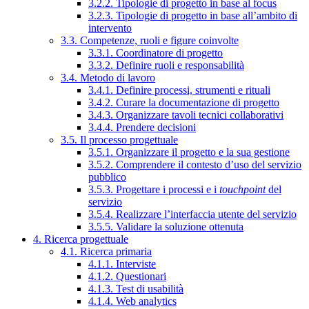
3.2.2. Tipologie di progetto in base al focus
3.2.3. Tipologie di progetto in base all’ambito di
intervento
3.3. Competenze, ruoli e figure coinvolte
3.3.1. Coordinatore di progetto
3.3.2. Definire ruoli e responsabilità
3.4. Metodo di lavoro
3.4.1. Definire processi, strumenti e rituali
3.4.2. Curare la documentazione di progetto
3.4.3. Organizzare tavoli tecnici collaborativi
3.4.4. Prendere decisioni
3.5. Il processo progettuale
3.5.1. Organizzare il progetto e la sua gestione
3.5.2. Comprendere il contesto d’uso del servizio
pubblico
3.5.3. Progettare i processi e i
touchpoint
del
servizio
3.5.4. Realizzare l’interfaccia utente del servizio
3.5.5. Validare la soluzione ottenuta
4. Ricerca progettuale
4.1. Ricerca primaria
4.1.1. Interviste
4.1.2. Questionari
4.1.3. Test di usabilità
4.1.4. Web analytics