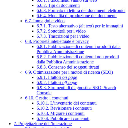
6.6.1. I documenti vanno sul web
6.6.2. Tipi di documenti
6.6.3. Formato di lettura dei documenti elettronici
6.6.4. Modalità di produzione dei documenti
6.7. Immagini e video
6.7.1. Testo alternativo (alt text) per le immagini
6.7.2. Sottotitoli per i video
6.7.3. Trascrizioni per i video
6.8. Proprietà intellettuale e privacy
6.8.1. Pubblicazione di contenuti prodotti dalla
Pubblica Amministrazione
6.8.2. Pubblicazione di contenuti non prodotti
dalla Pubblica Amministrazione
6.8.3. Consenso dei soggetti ritratti
6.9. Ottimizzazione per i motori di ricerca (SEO)
6.9.1. I fattori
on-page
6.9.2. I fattori
off-page
6.9.3. Strumenti di diagnostica SEO: Search
Console
6.10. Gestire i contenuti
6.10.1. L’inventario dei contenuti
6.10.2. Revisionare i contenuti
6.10.3. Migrare i contenuti
6.10.4. Pubblicare i contenuti
7. Progettazione dell’interazione