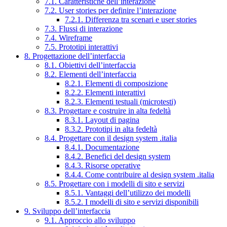
7.1. Caratteristiche dell’interazione
7.2. User stories per definire l’interazione
7.2.1. Differenza tra scenari e user stories
7.3. Flussi di interazione
7.4. Wireframe
7.5. Prototipi interattivi
8. Progettazione dell’interfaccia
8.1. Obiettivi dell’interfaccia
8.2. Elementi dell’interfaccia
8.2.1. Elementi di composizione
8.2.2. Elementi interattivi
8.2.3. Elementi testuali (microtesti)
8.3. Progettare e costruire in alta fedeltà
8.3.1. Layout di pagina
8.3.2. Prototipi in alta fedeltà
8.4. Progettare con il design system .italia
8.4.1. Documentazione
8.4.2. Benefici del design system
8.4.3. Risorse operative
8.4.4. Come contribuire al design system .italia
8.5. Progettare con i modelli di sito e servizi
8.5.1. Vantaggi dell’utilizzo dei modelli
8.5.2. I modelli di sito e servizi disponibili
9. Sviluppo dell’interfaccia
9.1. Approccio allo sviluppo