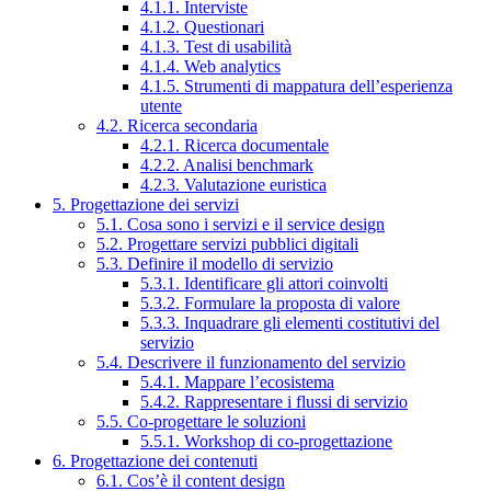
4.1.1. Interviste
4.1.2. Questionari
4.1.3. Test di usabilità
4.1.4. Web analytics
4.1.5. Strumenti di mappatura dell’esperienza
utente
4.2. Ricerca secondaria
4.2.1. Ricerca documentale
4.2.2. Analisi benchmark
4.2.3. Valutazione euristica
5. Progettazione dei servizi
5.1. Cosa sono i servizi e il service design
5.2. Progettare servizi pubblici digitali
5.3. Definire il modello di servizio
5.3.1. Identificare gli attori coinvolti
5.3.2. Formulare la proposta di valore
5.3.3. Inquadrare gli elementi costitutivi del
servizio
5.4. Descrivere il funzionamento del servizio
5.4.1. Mappare l’ecosistema
5.4.2. Rappresentare i flussi di servizio
5.5. Co-progettare le soluzioni
5.5.1. Workshop di co-progettazione
6. Progettazione dei contenuti
6.1. Cos’è il content design