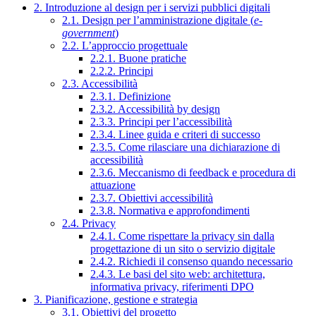
2. Introduzione al design per i servizi pubblici digitali
2.1. Design per l’amministrazione digitale (
e-
government
)
2.2. L’approccio progettuale
2.2.1. Buone pratiche
2.2.2. Principi
2.3. Accessibilità
2.3.1. Definizione
2.3.2. Accessibilità by design
2.3.3. Principi per l’accessibilità
2.3.4. Linee guida e criteri di successo
2.3.5. Come rilasciare una dichiarazione di
accessibilità
2.3.6. Meccanismo di feedback e procedura di
attuazione
2.3.7. Obiettivi accessibilità
2.3.8. Normativa e approfondimenti
2.4. Privacy
2.4.1. Come rispettare la privacy sin dalla
progettazione di un sito o servizio digitale
2.4.2. Richiedi il consenso quando necessario
2.4.3. Le basi del sito web: architettura,
informativa privacy, riferimenti DPO
3. Pianificazione, gestione e strategia
3.1. Obiettivi del progetto