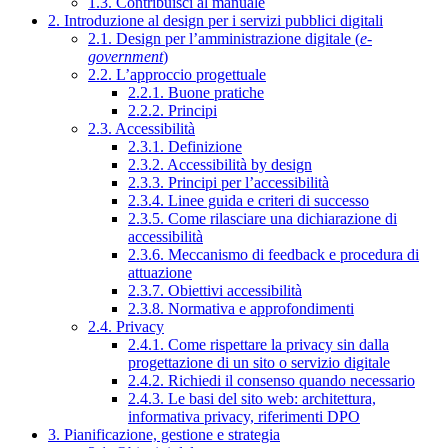
1.3. Contribuisci al manuale
2. Introduzione al design per i servizi pubblici digitali
2.1. Design per l’amministrazione digitale (
e-
government
)
2.2. L’approccio progettuale
2.2.1. Buone pratiche
2.2.2. Principi
2.3. Accessibilità
2.3.1. Definizione
2.3.2. Accessibilità by design
2.3.3. Principi per l’accessibilità
2.3.4. Linee guida e criteri di successo
2.3.5. Come rilasciare una dichiarazione di
accessibilità
2.3.6. Meccanismo di feedback e procedura di
attuazione
2.3.7. Obiettivi accessibilità
2.3.8. Normativa e approfondimenti
2.4. Privacy
2.4.1. Come rispettare la privacy sin dalla
progettazione di un sito o servizio digitale
2.4.2. Richiedi il consenso quando necessario
2.4.3. Le basi del sito web: architettura,
informativa privacy, riferimenti DPO
3. Pianificazione, gestione e strategia