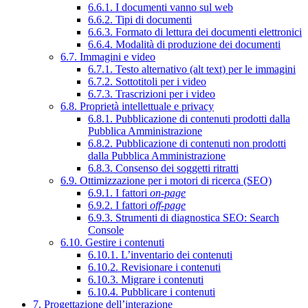
6.6.1. I documenti vanno sul web
6.6.2. Tipi di documenti
6.6.3. Formato di lettura dei documenti elettronici
6.6.4. Modalità di produzione dei documenti
6.7. Immagini e video
6.7.1. Testo alternativo (alt text) per le immagini
6.7.2. Sottotitoli per i video
6.7.3. Trascrizioni per i video
6.8. Proprietà intellettuale e privacy
6.8.1. Pubblicazione di contenuti prodotti dalla
Pubblica Amministrazione
6.8.2. Pubblicazione di contenuti non prodotti
dalla Pubblica Amministrazione
6.8.3. Consenso dei soggetti ritratti
6.9. Ottimizzazione per i motori di ricerca (SEO)
6.9.1. I fattori
on-page
6.9.2. I fattori
off-page
6.9.3. Strumenti di diagnostica SEO: Search
Console
6.10. Gestire i contenuti
6.10.1. L’inventario dei contenuti
6.10.2. Revisionare i contenuti
6.10.3. Migrare i contenuti
6.10.4. Pubblicare i contenuti
7. Progettazione dell’interazione