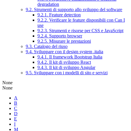
degradation
9.2. Strumenti di supporto allo sviluppo del software
9.2.1. Feature detection
9.2.2. Verificare le feature disponibili con Can I
use
9.2.3. Strumenti e risorse per CSS e JavaScript
9.2.4. Supporto browser
9.2.5. Misurare le prestazioni
9.3. Catalogo del riuso
9.4. Sviluppare con il design system .italia
9.4.1. Il framework Bootstrap Italia
9.4.2. Il kit di sviluppo React
9.4.3. Il kit di sviluppo Angular
9.5. Sviluppare con i modelli di sito e servizi
None
None
A
B
C
D
E
I
M