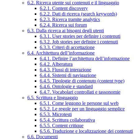
6.2. Ricerca utente sui contenuti e il linguaggio
6.2.1. Content discovery
6.2.2. Dati di ricerca (search keywords)
6.2.3. Ricerca tramite analytics
6.2.4. Ricerca sui forum
6.3. Dalla ricerca ai bisogni degli utenti
6.3.1. User stories per definire i contenuti
6.3.2. Job stories per definire i contenuti
6.3.3. Criteri di accettazione
6.4. Architettura dell’informazione
6.4.1. Definire l’architettura dell’informazione
6.4.2. Alberatura
6.4.3. Flussi di interazione
6.4.4. Sistemi di navigazione
6.4.5. Tipologie di contenuto (content type)
6.4.6. Ontologie e standard
6.4.7. Vocabolari controllati e tassonomie
6.5. Scrittura e linguaggio
6.5.1. Come leggono le persone sul web
6.5.2. Le regole per un linguaggio semplice
6.5.3. Microtesti
6.5.4. Scrittura collaborativa
6.5.5. Content critique
6.5.6. Traduzione e localizzazione dei contenuti
6.6. Documenti