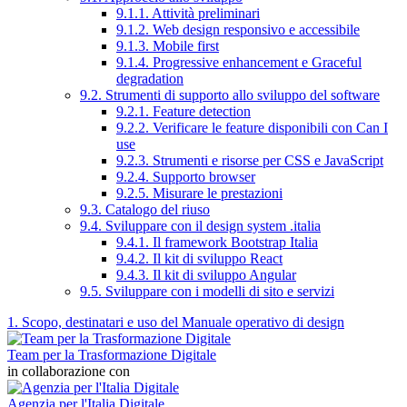
9.1.1. Attività preliminari
9.1.2. Web design responsivo e accessibile
9.1.3. Mobile first
9.1.4. Progressive enhancement e Graceful
degradation
9.2. Strumenti di supporto allo sviluppo del software
9.2.1. Feature detection
9.2.2. Verificare le feature disponibili con Can I
use
9.2.3. Strumenti e risorse per CSS e JavaScript
9.2.4. Supporto browser
9.2.5. Misurare le prestazioni
9.3. Catalogo del riuso
9.4. Sviluppare con il design system .italia
9.4.1. Il framework Bootstrap Italia
9.4.2. Il kit di sviluppo React
9.4.3. Il kit di sviluppo Angular
9.5. Sviluppare con i modelli di sito e servizi
1. Scopo, destinatari e uso del Manuale operativo di design
Team per la Trasformazione Digitale
in collaborazione con
Agenzia per l'Italia Digitale