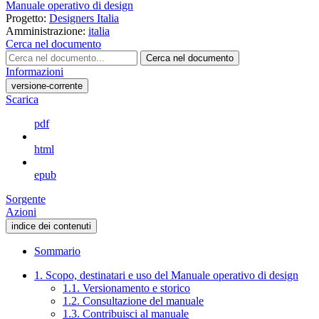
Manuale operativo di design
Progetto:
Designers Italia
Amministrazione:
italia
Cerca nel documento
Cerca nel documento
Informazioni
versione-corrente
Scarica
pdf
html
epub
Sorgente
Azioni
indice dei contenuti
Sommario
1. Scopo, destinatari e uso del Manuale operativo di design
1.1. Versionamento e storico
1.2. Consultazione del manuale
1.3. Contribuisci al manuale