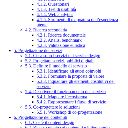
4.1.2. Questionari
4.1.3. Test di usabilità
4.1.4. Web analytics
4.1.5. Strumenti di mappatura dell’esperienza
utente
4.2. Ricerca secondaria
4.2.1. Ricerca documentale
4.2.2. Analisi benchmark
4.2.3. Valutazione euristica
5. Progettazione dei servizi
5.1. Cosa sono i servizi e il service design
5.2. Progettare servizi pubblici digitali
5.3. Definire il modello di servizio
5.3.1. Identificare gli attori coinvolti
5.3.2. Formulare la proposta di valore
5.3.3. Inquadrare gli elementi costitutivi del
servizio
5.4. Descrivere il funzionamento del servizio
5.4.1. Mappare l’ecosistema
5.4.2. Rappresentare i flussi di servizio
5.5. Co-progettare le soluzioni
5.5.1. Workshop di co-progettazione
6. Progettazione dei contenuti
6.1. Cos’è il content design
6.2. Ricerca utente sui contenuti e il linguaggio