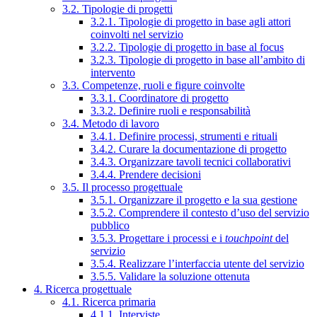
3.2. Tipologie di progetti
3.2.1. Tipologie di progetto in base agli attori
coinvolti nel servizio
3.2.2. Tipologie di progetto in base al focus
3.2.3. Tipologie di progetto in base all’ambito di
intervento
3.3. Competenze, ruoli e figure coinvolte
3.3.1. Coordinatore di progetto
3.3.2. Definire ruoli e responsabilità
3.4. Metodo di lavoro
3.4.1. Definire processi, strumenti e rituali
3.4.2. Curare la documentazione di progetto
3.4.3. Organizzare tavoli tecnici collaborativi
3.4.4. Prendere decisioni
3.5. Il processo progettuale
3.5.1. Organizzare il progetto e la sua gestione
3.5.2. Comprendere il contesto d’uso del servizio
pubblico
3.5.3. Progettare i processi e i
touchpoint
del
servizio
3.5.4. Realizzare l’interfaccia utente del servizio
3.5.5. Validare la soluzione ottenuta
4. Ricerca progettuale
4.1. Ricerca primaria
4.1.1. Interviste