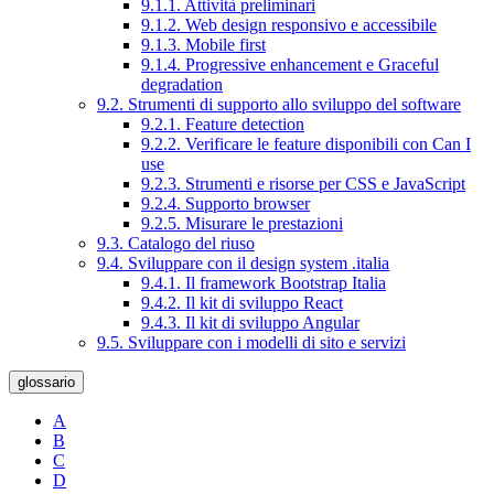
9.1.1. Attività preliminari
9.1.2. Web design responsivo e accessibile
9.1.3. Mobile first
9.1.4. Progressive enhancement e Graceful
degradation
9.2. Strumenti di supporto allo sviluppo del software
9.2.1. Feature detection
9.2.2. Verificare le feature disponibili con Can I
use
9.2.3. Strumenti e risorse per CSS e JavaScript
9.2.4. Supporto browser
9.2.5. Misurare le prestazioni
9.3. Catalogo del riuso
9.4. Sviluppare con il design system .italia
9.4.1. Il framework Bootstrap Italia
9.4.2. Il kit di sviluppo React
9.4.3. Il kit di sviluppo Angular
9.5. Sviluppare con i modelli di sito e servizi
glossario
A
B
C
D