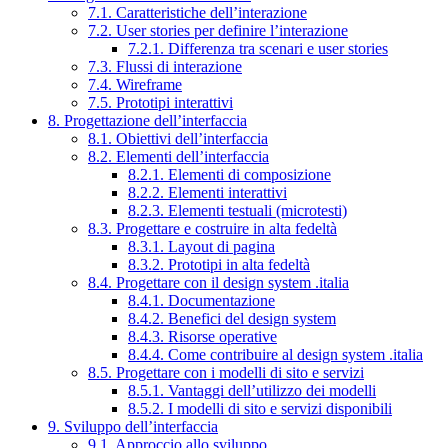
7.1. Caratteristiche dell’interazione
7.2. User stories per definire l’interazione
7.2.1. Differenza tra scenari e user stories
7.3. Flussi di interazione
7.4. Wireframe
7.5. Prototipi interattivi
8. Progettazione dell’interfaccia
8.1. Obiettivi dell’interfaccia
8.2. Elementi dell’interfaccia
8.2.1. Elementi di composizione
8.2.2. Elementi interattivi
8.2.3. Elementi testuali (microtesti)
8.3. Progettare e costruire in alta fedeltà
8.3.1. Layout di pagina
8.3.2. Prototipi in alta fedeltà
8.4. Progettare con il design system .italia
8.4.1. Documentazione
8.4.2. Benefici del design system
8.4.3. Risorse operative
8.4.4. Come contribuire al design system .italia
8.5. Progettare con i modelli di sito e servizi
8.5.1. Vantaggi dell’utilizzo dei modelli
8.5.2. I modelli di sito e servizi disponibili
9. Sviluppo dell’interfaccia
9.1. Approccio allo sviluppo