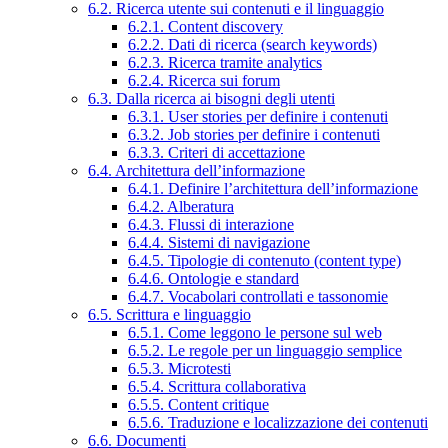
6.2. Ricerca utente sui contenuti e il linguaggio
6.2.1. Content discovery
6.2.2. Dati di ricerca (search keywords)
6.2.3. Ricerca tramite analytics
6.2.4. Ricerca sui forum
6.3. Dalla ricerca ai bisogni degli utenti
6.3.1. User stories per definire i contenuti
6.3.2. Job stories per definire i contenuti
6.3.3. Criteri di accettazione
6.4. Architettura dell’informazione
6.4.1. Definire l’architettura dell’informazione
6.4.2. Alberatura
6.4.3. Flussi di interazione
6.4.4. Sistemi di navigazione
6.4.5. Tipologie di contenuto (content type)
6.4.6. Ontologie e standard
6.4.7. Vocabolari controllati e tassonomie
6.5. Scrittura e linguaggio
6.5.1. Come leggono le persone sul web
6.5.2. Le regole per un linguaggio semplice
6.5.3. Microtesti
6.5.4. Scrittura collaborativa
6.5.5. Content critique
6.5.6. Traduzione e localizzazione dei contenuti
6.6. Documenti