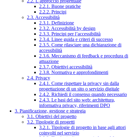
2.2. L’approccio progettuale
2.2.1. Buone pratiche
2.2.2. Principi
2.3. Accessibilità
2.3.1. Definizione
2.3.2. Accessibilità by design
2.3.3. Principi per l’accessibilità
2.3.4. Linee guida e criteri di successo
2.3.5. Come rilasciare una dichiarazione di
accessibilità
2.3.6. Meccanismo di feedback e procedura di
attuazione
2.3.7. Obiettivi accessibilità
2.3.8. Normativa e approfondimenti
2.4. Privacy
2.4.1. Come rispettare la privacy sin dalla
progettazione di un sito o servizio digitale
2.4.2. Richiedi il consenso quando necessario
2.4.3. Le basi del sito web: architettura,
informativa privacy, riferimenti DPO
3. Pianificazione, gestione e strategia
3.1. Obiettivi del progetto
3.2. Tipologie di progetti
3.2.1. Tipologie di progetto in base agli attori
coinvolti nel servizio