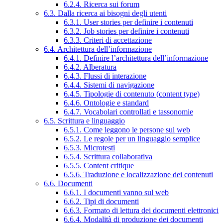
6.2.4. Ricerca sui forum
6.3. Dalla ricerca ai bisogni degli utenti
6.3.1. User stories per definire i contenuti
6.3.2. Job stories per definire i contenuti
6.3.3. Criteri di accettazione
6.4. Architettura dell’informazione
6.4.1. Definire l’architettura dell’informazione
6.4.2. Alberatura
6.4.3. Flussi di interazione
6.4.4. Sistemi di navigazione
6.4.5. Tipologie di contenuto (content type)
6.4.6. Ontologie e standard
6.4.7. Vocabolari controllati e tassonomie
6.5. Scrittura e linguaggio
6.5.1. Come leggono le persone sul web
6.5.2. Le regole per un linguaggio semplice
6.5.3. Microtesti
6.5.4. Scrittura collaborativa
6.5.5. Content critique
6.5.6. Traduzione e localizzazione dei contenuti
6.6. Documenti
6.6.1. I documenti vanno sul web
6.6.2. Tipi di documenti
6.6.3. Formato di lettura dei documenti elettronici
6.6.4. Modalità di produzione dei documenti