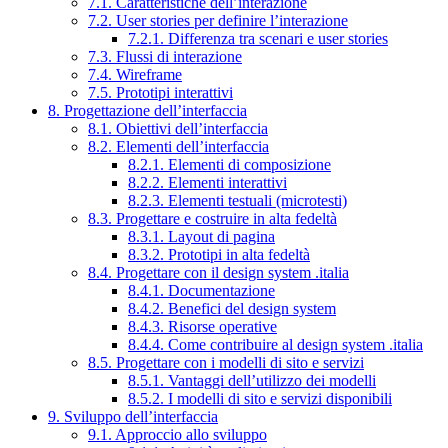
7.1. Caratteristiche dell’interazione
7.2. User stories per definire l’interazione
7.2.1. Differenza tra scenari e user stories
7.3. Flussi di interazione
7.4. Wireframe
7.5. Prototipi interattivi
8. Progettazione dell’interfaccia
8.1. Obiettivi dell’interfaccia
8.2. Elementi dell’interfaccia
8.2.1. Elementi di composizione
8.2.2. Elementi interattivi
8.2.3. Elementi testuali (microtesti)
8.3. Progettare e costruire in alta fedeltà
8.3.1. Layout di pagina
8.3.2. Prototipi in alta fedeltà
8.4. Progettare con il design system .italia
8.4.1. Documentazione
8.4.2. Benefici del design system
8.4.3. Risorse operative
8.4.4. Come contribuire al design system .italia
8.5. Progettare con i modelli di sito e servizi
8.5.1. Vantaggi dell’utilizzo dei modelli
8.5.2. I modelli di sito e servizi disponibili
9. Sviluppo dell’interfaccia
9.1. Approccio allo sviluppo