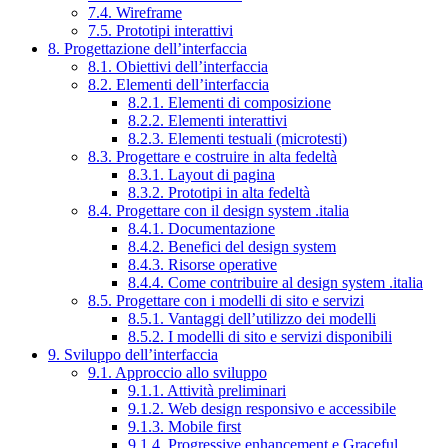
7.4. Wireframe
7.5. Prototipi interattivi
8. Progettazione dell’interfaccia
8.1. Obiettivi dell’interfaccia
8.2. Elementi dell’interfaccia
8.2.1. Elementi di composizione
8.2.2. Elementi interattivi
8.2.3. Elementi testuali (microtesti)
8.3. Progettare e costruire in alta fedeltà
8.3.1. Layout di pagina
8.3.2. Prototipi in alta fedeltà
8.4. Progettare con il design system .italia
8.4.1. Documentazione
8.4.2. Benefici del design system
8.4.3. Risorse operative
8.4.4. Come contribuire al design system .italia
8.5. Progettare con i modelli di sito e servizi
8.5.1. Vantaggi dell’utilizzo dei modelli
8.5.2. I modelli di sito e servizi disponibili
9. Sviluppo dell’interfaccia
9.1. Approccio allo sviluppo
9.1.1. Attività preliminari
9.1.2. Web design responsivo e accessibile
9.1.3. Mobile first
9.1.4. Progressive enhancement e Graceful