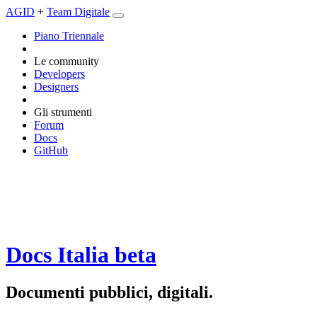
AGID
+
Team Digitale
Piano Triennale
Le community
Developers
Designers
Gli strumenti
Forum
Docs
GitHub
Docs Italia
beta
Documenti pubblici, digitali.