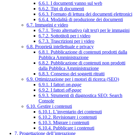
6.6.1. I documenti vanno sul web
6.6.2. Tipi di documenti
6.6.3. Formato di lettura dei documenti elettronici
6.6.4. Modalità di produzione dei documenti
6.7. Immagini e video
6.7.1. Testo alternativo (alt text) per le immagini
6.7.2. Sottotitoli per i video
6.7.3. Trascrizioni per i video
6.8. Proprietà intellettuale e privacy
6.8.1. Pubblicazione di contenuti prodotti dalla
Pubblica Amministrazione
6.8.2. Pubblicazione di contenuti non prodotti
dalla Pubblica Amministrazione
6.8.3. Consenso dei soggetti ritratti
6.9. Ottimizzazione per i motori di ricerca (SEO)
6.9.1. I fattori
on-page
6.9.2. I fattori
off-page
6.9.3. Strumenti di diagnostica SEO: Search
Console
6.10. Gestire i contenuti
6.10.1. L’inventario dei contenuti
6.10.2. Revisionare i contenuti
6.10.3. Migrare i contenuti
6.10.4. Pubblicare i contenuti
7. Progettazione dell’interazione