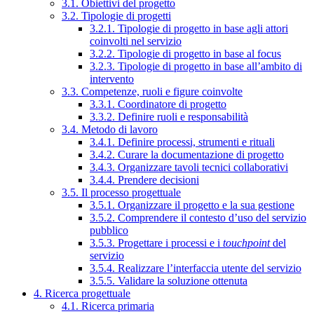
3.1. Obiettivi del progetto
3.2. Tipologie di progetti
3.2.1. Tipologie di progetto in base agli attori
coinvolti nel servizio
3.2.2. Tipologie di progetto in base al focus
3.2.3. Tipologie di progetto in base all’ambito di
intervento
3.3. Competenze, ruoli e figure coinvolte
3.3.1. Coordinatore di progetto
3.3.2. Definire ruoli e responsabilità
3.4. Metodo di lavoro
3.4.1. Definire processi, strumenti e rituali
3.4.2. Curare la documentazione di progetto
3.4.3. Organizzare tavoli tecnici collaborativi
3.4.4. Prendere decisioni
3.5. Il processo progettuale
3.5.1. Organizzare il progetto e la sua gestione
3.5.2. Comprendere il contesto d’uso del servizio
pubblico
3.5.3. Progettare i processi e i
touchpoint
del
servizio
3.5.4. Realizzare l’interfaccia utente del servizio
3.5.5. Validare la soluzione ottenuta
4. Ricerca progettuale
4.1. Ricerca primaria