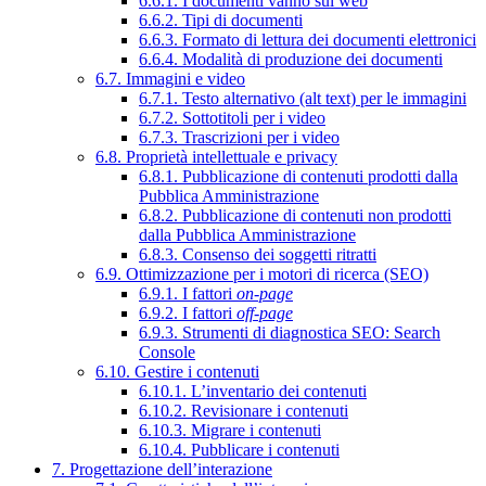
6.6.1. I documenti vanno sul web
6.6.2. Tipi di documenti
6.6.3. Formato di lettura dei documenti elettronici
6.6.4. Modalità di produzione dei documenti
6.7. Immagini e video
6.7.1. Testo alternativo (alt text) per le immagini
6.7.2. Sottotitoli per i video
6.7.3. Trascrizioni per i video
6.8. Proprietà intellettuale e privacy
6.8.1. Pubblicazione di contenuti prodotti dalla
Pubblica Amministrazione
6.8.2. Pubblicazione di contenuti non prodotti
dalla Pubblica Amministrazione
6.8.3. Consenso dei soggetti ritratti
6.9. Ottimizzazione per i motori di ricerca (SEO)
6.9.1. I fattori
on-page
6.9.2. I fattori
off-page
6.9.3. Strumenti di diagnostica SEO: Search
Console
6.10. Gestire i contenuti
6.10.1. L’inventario dei contenuti
6.10.2. Revisionare i contenuti
6.10.3. Migrare i contenuti
6.10.4. Pubblicare i contenuti
7. Progettazione dell’interazione