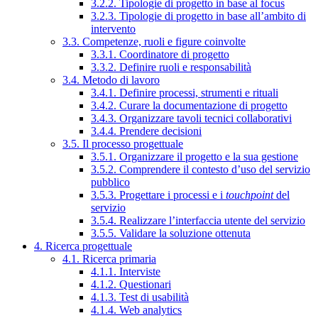
3.2.2. Tipologie di progetto in base al focus
3.2.3. Tipologie di progetto in base all’ambito di
intervento
3.3. Competenze, ruoli e figure coinvolte
3.3.1. Coordinatore di progetto
3.3.2. Definire ruoli e responsabilità
3.4. Metodo di lavoro
3.4.1. Definire processi, strumenti e rituali
3.4.2. Curare la documentazione di progetto
3.4.3. Organizzare tavoli tecnici collaborativi
3.4.4. Prendere decisioni
3.5. Il processo progettuale
3.5.1. Organizzare il progetto e la sua gestione
3.5.2. Comprendere il contesto d’uso del servizio
pubblico
3.5.3. Progettare i processi e i
touchpoint
del
servizio
3.5.4. Realizzare l’interfaccia utente del servizio
3.5.5. Validare la soluzione ottenuta
4. Ricerca progettuale
4.1. Ricerca primaria
4.1.1. Interviste
4.1.2. Questionari
4.1.3. Test di usabilità
4.1.4. Web analytics