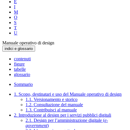
E
I
M
O
S
T
U
Manuale operativo di design
indici e glossario
contenuti
figure
tabelle
glossario
Sommario
1. Scopo, destinatari e uso del Manuale operativo di design
1.1. Versionamento e storico
1.2. Consultazione del manuale
1.3. Contribuisci al manuale
2. Introduzione al design per i servizi pubblici digitali
2.1. Design per l’amministrazione digitale (
e-
government
)