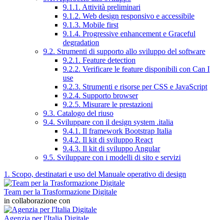
9.1.1. Attività preliminari
9.1.2. Web design responsivo e accessibile
9.1.3. Mobile first
9.1.4. Progressive enhancement e Graceful
degradation
9.2. Strumenti di supporto allo sviluppo del software
9.2.1. Feature detection
9.2.2. Verificare le feature disponibili con Can I
use
9.2.3. Strumenti e risorse per CSS e JavaScript
9.2.4. Supporto browser
9.2.5. Misurare le prestazioni
9.3. Catalogo del riuso
9.4. Sviluppare con il design system .italia
9.4.1. Il framework Bootstrap Italia
9.4.2. Il kit di sviluppo React
9.4.3. Il kit di sviluppo Angular
9.5. Sviluppare con i modelli di sito e servizi
1. Scopo, destinatari e uso del Manuale operativo di design
Team per la Trasformazione Digitale
in collaborazione con
Agenzia per l'Italia Digitale