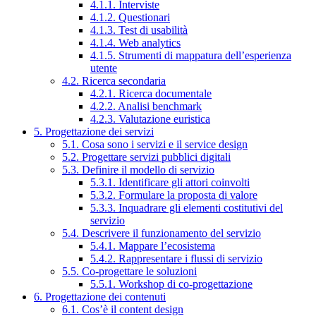
4.1.1. Interviste
4.1.2. Questionari
4.1.3. Test di usabilità
4.1.4. Web analytics
4.1.5. Strumenti di mappatura dell’esperienza
utente
4.2. Ricerca secondaria
4.2.1. Ricerca documentale
4.2.2. Analisi benchmark
4.2.3. Valutazione euristica
5. Progettazione dei servizi
5.1. Cosa sono i servizi e il service design
5.2. Progettare servizi pubblici digitali
5.3. Definire il modello di servizio
5.3.1. Identificare gli attori coinvolti
5.3.2. Formulare la proposta di valore
5.3.3. Inquadrare gli elementi costitutivi del
servizio
5.4. Descrivere il funzionamento del servizio
5.4.1. Mappare l’ecosistema
5.4.2. Rappresentare i flussi di servizio
5.5. Co-progettare le soluzioni
5.5.1. Workshop di co-progettazione
6. Progettazione dei contenuti
6.1. Cos’è il content design