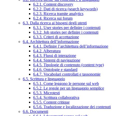
6.2.1. Content discovery
6.2.2. Dati di ricerca (search keywords)
6.2.3. Ricerca tramite analytics
6.2.4. Ricerca sui forum
6.3. Dalla ricerca ai bisogni degli utenti
6.3.1. User stories per definire i contenuti
6.3.2. Job stories per definire i contenuti
6.3.3. Criteri di accettazione
6.4. Architettura dell’informazione
6.4.1. Definire l’architettura dell’informazione
6.4.2. Alberatura
6.4.3. Flussi di interazione
6.4.4. Sistemi di navigazione
6.4.5. Tipologie di contenuto (content type)
6.4.6. Ontologie e standard
6.4.7. Vocabolari controllati e tassonomie
6.5. Scrittura e linguaggio
6.5.1. Come leggono le persone sul web
6.5.2. Le regole per un linguaggio semplice
6.5.3. Microtesti
6.5.4. Scrittura collaborativa
6.5.5. Content critique
6.5.6. Traduzione e localizzazione dei contenuti
6.6. Documenti