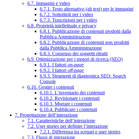
6.7. Immagini e video
6.7.1. Testo alternativo (alt text) per le immagini
6.7.2. Sottotitoli per i video
6.7.3. Trascrizioni per i video
6.8. Proprietà intellettuale e privacy
6.8.1. Pubblicazione di contenuti prodotti dalla
Pubblica Amministrazione
6.8.2. Pubblicazione di contenuti non prodotti
dalla Pubblica Amministrazione
6.8.3. Consenso dei soggetti ritratti
6.9. Ottimizzazione per i motori di ricerca (SEO)
6.9.1. I fattori
on-page
6.9.2. I fattori
off-page
6.9.3. Strumenti di diagnostica SEO: Search
Console
6.10. Gestire i contenuti
6.10.1. L’inventario dei contenuti
6.10.2. Revisionare i contenuti
6.10.3. Migrare i contenuti
6.10.4. Pubblicare i contenuti
7. Progettazione dell’interazione
7.1. Caratteristiche dell’interazione
7.2. User stories per definire l’interazione
7.2.1. Differenza tra scenari e user stories
7.3. Flussi di interazione