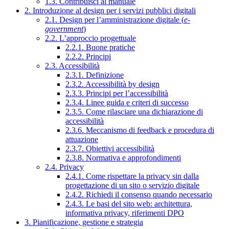
1.3. Contribuisci al manuale
2. Introduzione al design per i servizi pubblici digitali
2.1. Design per l’amministrazione digitale (
e-
government
)
2.2. L’approccio progettuale
2.2.1. Buone pratiche
2.2.2. Principi
2.3. Accessibilità
2.3.1. Definizione
2.3.2. Accessibilità by design
2.3.3. Principi per l’accessibilità
2.3.4. Linee guida e criteri di successo
2.3.5. Come rilasciare una dichiarazione di
accessibilità
2.3.6. Meccanismo di feedback e procedura di
attuazione
2.3.7. Obiettivi accessibilità
2.3.8. Normativa e approfondimenti
2.4. Privacy
2.4.1. Come rispettare la privacy sin dalla
progettazione di un sito o servizio digitale
2.4.2. Richiedi il consenso quando necessario
2.4.3. Le basi del sito web: architettura,
informativa privacy, riferimenti DPO
3. Pianificazione, gestione e strategia