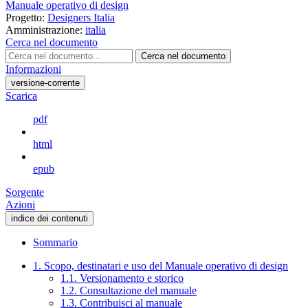
Manuale operativo di design
Progetto:
Designers Italia
Amministrazione:
italia
Cerca nel documento
Cerca nel documento
Informazioni
versione-corrente
Scarica
pdf
html
epub
Sorgente
Azioni
indice dei contenuti
Sommario
1. Scopo, destinatari e uso del Manuale operativo di design
1.1. Versionamento e storico
1.2. Consultazione del manuale
1.3. Contribuisci al manuale