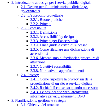
2. Introduzione al design per i servizi pubblici digitali
2.1. Design per l’amministrazione digitale (
e-
government
)
2.2. L’approccio progettuale
2.2.1. Buone pratiche
2.2.2. Principi
2.3. Accessibilità
2.3.1. Definizione
2.3.2. Accessibilità by design
2.3.3. Principi per l’accessibilità
2.3.4. Linee guida e criteri di successo
2.3.5. Come rilasciare una dichiarazione di
accessibilità
2.3.6. Meccanismo di feedback e procedura di
attuazione
2.3.7. Obiettivi accessibilità
2.3.8. Normativa e approfondimenti
2.4. Privacy
2.4.1. Come rispettare la privacy sin dalla
progettazione di un sito o servizio digitale
2.4.2. Richiedi il consenso quando necessario
2.4.3. Le basi del sito web: architettura,
informativa privacy, riferimenti DPO
3. Pianificazione, gestione e strategia
3.1. Obiettivi del progetto