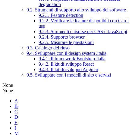
degradation
9.2. Strumenti di supporto allo sviluppo del software
9.2.1. Feature detection
9.2.2. Verificare le feature disponibili con Can I
use
9.2.3. Strumenti e risorse per CSS e JavaScript
9.2.4. Supporto browser
9.2.5. Misurare le prestazioni
9.3. Catalogo del riuso
9.4. Sviluppare con il design system .italia
9.4.1. Il framework Bootstrap Italia
9.4.2. Il kit di sviluppo React
9.4.3. Il kit di sviluppo Angular
9.5. Sviluppare con i modelli di sito e servizi
None
None
A
B
C
D
E
I
M