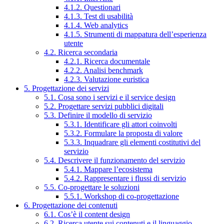
4.1.2. Questionari
4.1.3. Test di usabilità
4.1.4. Web analytics
4.1.5. Strumenti di mappatura dell’esperienza
utente
4.2. Ricerca secondaria
4.2.1. Ricerca documentale
4.2.2. Analisi benchmark
4.2.3. Valutazione euristica
5. Progettazione dei servizi
5.1. Cosa sono i servizi e il service design
5.2. Progettare servizi pubblici digitali
5.3. Definire il modello di servizio
5.3.1. Identificare gli attori coinvolti
5.3.2. Formulare la proposta di valore
5.3.3. Inquadrare gli elementi costitutivi del
servizio
5.4. Descrivere il funzionamento del servizio
5.4.1. Mappare l’ecosistema
5.4.2. Rappresentare i flussi di servizio
5.5. Co-progettare le soluzioni
5.5.1. Workshop di co-progettazione
6. Progettazione dei contenuti
6.1. Cos’è il content design
6.2. Ricerca utente sui contenuti e il linguaggio