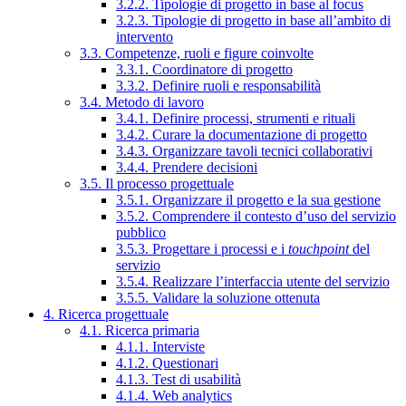
3.2.2. Tipologie di progetto in base al focus
3.2.3. Tipologie di progetto in base all’ambito di
intervento
3.3. Competenze, ruoli e figure coinvolte
3.3.1. Coordinatore di progetto
3.3.2. Definire ruoli e responsabilità
3.4. Metodo di lavoro
3.4.1. Definire processi, strumenti e rituali
3.4.2. Curare la documentazione di progetto
3.4.3. Organizzare tavoli tecnici collaborativi
3.4.4. Prendere decisioni
3.5. Il processo progettuale
3.5.1. Organizzare il progetto e la sua gestione
3.5.2. Comprendere il contesto d’uso del servizio
pubblico
3.5.3. Progettare i processi e i
touchpoint
del
servizio
3.5.4. Realizzare l’interfaccia utente del servizio
3.5.5. Validare la soluzione ottenuta
4. Ricerca progettuale
4.1. Ricerca primaria
4.1.1. Interviste
4.1.2. Questionari
4.1.3. Test di usabilità
4.1.4. Web analytics