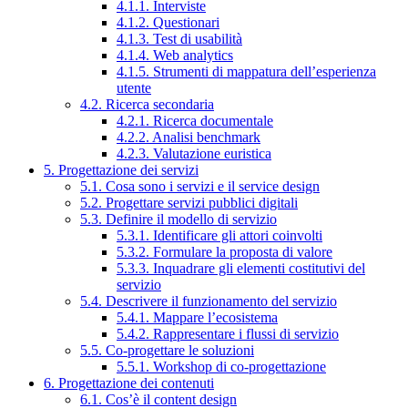
4.1.1. Interviste
4.1.2. Questionari
4.1.3. Test di usabilità
4.1.4. Web analytics
4.1.5. Strumenti di mappatura dell’esperienza
utente
4.2. Ricerca secondaria
4.2.1. Ricerca documentale
4.2.2. Analisi benchmark
4.2.3. Valutazione euristica
5. Progettazione dei servizi
5.1. Cosa sono i servizi e il service design
5.2. Progettare servizi pubblici digitali
5.3. Definire il modello di servizio
5.3.1. Identificare gli attori coinvolti
5.3.2. Formulare la proposta di valore
5.3.3. Inquadrare gli elementi costitutivi del
servizio
5.4. Descrivere il funzionamento del servizio
5.4.1. Mappare l’ecosistema
5.4.2. Rappresentare i flussi di servizio
5.5. Co-progettare le soluzioni
5.5.1. Workshop di co-progettazione
6. Progettazione dei contenuti
6.1. Cos’è il content design