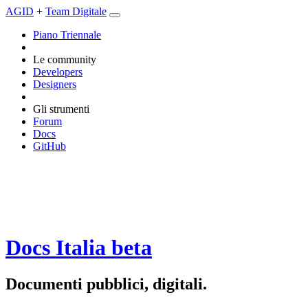
AGID
+
Team Digitale
Piano Triennale
Le community
Developers
Designers
Gli strumenti
Forum
Docs
GitHub
Docs Italia
beta
Documenti pubblici, digitali.