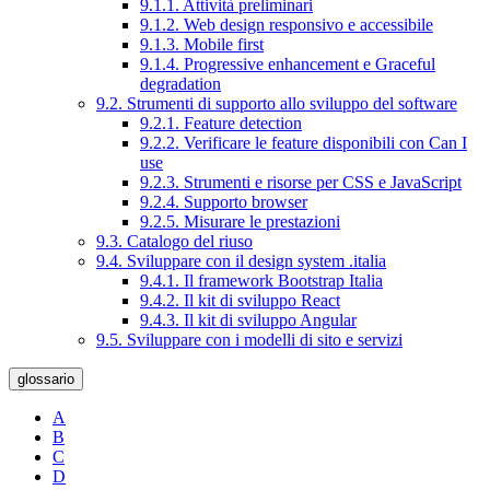
9.1.1. Attività preliminari
9.1.2. Web design responsivo e accessibile
9.1.3. Mobile first
9.1.4. Progressive enhancement e Graceful
degradation
9.2. Strumenti di supporto allo sviluppo del software
9.2.1. Feature detection
9.2.2. Verificare le feature disponibili con Can I
use
9.2.3. Strumenti e risorse per CSS e JavaScript
9.2.4. Supporto browser
9.2.5. Misurare le prestazioni
9.3. Catalogo del riuso
9.4. Sviluppare con il design system .italia
9.4.1. Il framework Bootstrap Italia
9.4.2. Il kit di sviluppo React
9.4.3. Il kit di sviluppo Angular
9.5. Sviluppare con i modelli di sito e servizi
glossario
A
B
C
D