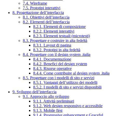
7.4. Wireframe
7.5. Prototipi interattivi
8. Progettazione dell’interfaccia
8.1. Obiettivi dell’interfaccia
8.2. Elementi dell’interfaccia
8.2.1. Elementi di composizione
8.2.2. Elementi interattivi
8.2.3. Elementi testuali (microtesti)
8.3. Progettare e costruire in alta fedeltà
8.3.1. Layout di pagina
8.3.2. Prototipi in alta fedeltà
8.4. Progettare con il design system .italia
8.4.1. Documentazione
8.4.2. Benefici del design system
8.4.3. Risorse operative
8.4.4. Come contribuire al design system .italia
8.5. Progettare con i modelli di sito e servizi
8.5.1. Vantaggi dell’utilizzo dei modelli
8.5.2. I modelli di sito e servizi disponibili
9. Sviluppo dell’interfaccia
9.1. Approccio allo sviluppo
9.1.1. Attività preliminari
9.1.2. Web design responsivo e accessibile
9.1.3. Mobile first
9.1.4. Progressive enhancement e Graceful