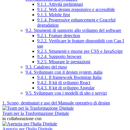
9.1.1. Attività preliminari
9.1.2. Web design responsivo e accessibile
9.1.3. Mobile first
9.1.4. Progressive enhancement e Graceful
degradation
9.2. Strumenti di supporto allo sviluppo del software
9.2.1. Feature detection
9.2.2. Verificare le feature disponibili con Can I
use
9.2.3. Strumenti e risorse per CSS e JavaScript
9.2.4. Supporto browser
9.2.5. Misurare le prestazioni
9.3. Catalogo del riuso
9.4. Sviluppare con il design system .italia
9.4.1. Il framework Bootstrap Italia
9.4.2. Il kit di sviluppo React
9.4.3. Il kit di sviluppo Angular
9.5. Sviluppare con i modelli di sito e servizi
1. Scopo, destinatari e uso del Manuale operativo di design
Team per la Trasformazione Digitale
in collaborazione con
Agenzia per l'Italia Digitale