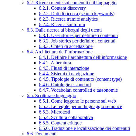
6.2. Ricerca utente sui contenuti e il linguaggio
6.2.1. Content discovery
6.2.2. Dati di ricerca (search keywords)
6.2.3. Ricerca tramite analytics
6.2.4. Ricerca sui forum
6.3. Dalla ricerca ai bisogni degli utenti
6.3.1. User stories per definire i contenuti
6.3.2. Job stories per definire i contenuti
6.3.3. Criteri di accettazione
6.4. Architettura dell’informazione
6.4.1. Definire l’architettura dell’informazione
6.4.2. Alberatura
6.4.3. Flussi di interazione
6.4.4. Sistemi di navigazione
6.4.5. Tipologie di contenuto (content type)
6.4.6. Ontologie e standard
6.4.7. Vocabolari controllati e tassonomie
6.5. Scrittura e linguaggio
6.5.1. Come leggono le persone sul web
6.5.2. Le regole per un linguaggio semplice
6.5.3. Microtesti
6.5.4. Scrittura collaborativa
6.5.5. Content critique
6.5.6. Traduzione e localizzazione dei contenuti
6.6. Documenti