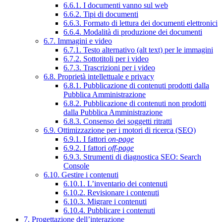
6.6.1. I documenti vanno sul web
6.6.2. Tipi di documenti
6.6.3. Formato di lettura dei documenti elettronici
6.6.4. Modalità di produzione dei documenti
6.7. Immagini e video
6.7.1. Testo alternativo (alt text) per le immagini
6.7.2. Sottotitoli per i video
6.7.3. Trascrizioni per i video
6.8. Proprietà intellettuale e privacy
6.8.1. Pubblicazione di contenuti prodotti dalla
Pubblica Amministrazione
6.8.2. Pubblicazione di contenuti non prodotti
dalla Pubblica Amministrazione
6.8.3. Consenso dei soggetti ritratti
6.9. Ottimizzazione per i motori di ricerca (SEO)
6.9.1. I fattori
on-page
6.9.2. I fattori
off-page
6.9.3. Strumenti di diagnostica SEO: Search
Console
6.10. Gestire i contenuti
6.10.1. L’inventario dei contenuti
6.10.2. Revisionare i contenuti
6.10.3. Migrare i contenuti
6.10.4. Pubblicare i contenuti
7. Progettazione dell’interazione