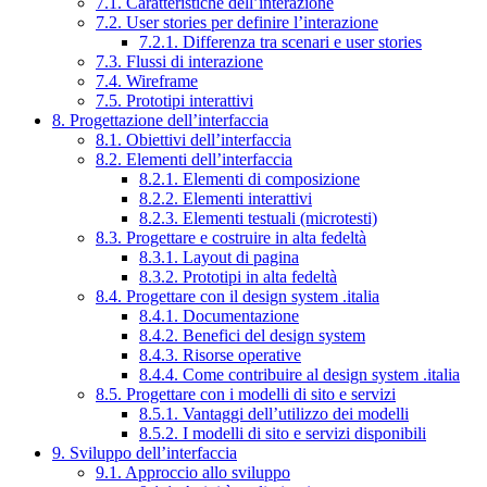
7.1. Caratteristiche dell’interazione
7.2. User stories per definire l’interazione
7.2.1. Differenza tra scenari e user stories
7.3. Flussi di interazione
7.4. Wireframe
7.5. Prototipi interattivi
8. Progettazione dell’interfaccia
8.1. Obiettivi dell’interfaccia
8.2. Elementi dell’interfaccia
8.2.1. Elementi di composizione
8.2.2. Elementi interattivi
8.2.3. Elementi testuali (microtesti)
8.3. Progettare e costruire in alta fedeltà
8.3.1. Layout di pagina
8.3.2. Prototipi in alta fedeltà
8.4. Progettare con il design system .italia
8.4.1. Documentazione
8.4.2. Benefici del design system
8.4.3. Risorse operative
8.4.4. Come contribuire al design system .italia
8.5. Progettare con i modelli di sito e servizi
8.5.1. Vantaggi dell’utilizzo dei modelli
8.5.2. I modelli di sito e servizi disponibili
9. Sviluppo dell’interfaccia
9.1. Approccio allo sviluppo