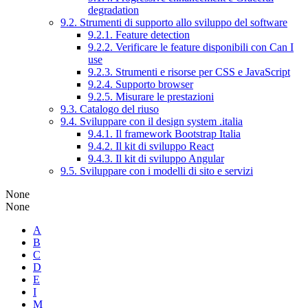
degradation
9.2. Strumenti di supporto allo sviluppo del software
9.2.1. Feature detection
9.2.2. Verificare le feature disponibili con Can I
use
9.2.3. Strumenti e risorse per CSS e JavaScript
9.2.4. Supporto browser
9.2.5. Misurare le prestazioni
9.3. Catalogo del riuso
9.4. Sviluppare con il design system .italia
9.4.1. Il framework Bootstrap Italia
9.4.2. Il kit di sviluppo React
9.4.3. Il kit di sviluppo Angular
9.5. Sviluppare con i modelli di sito e servizi
None
None
A
B
C
D
E
I
M