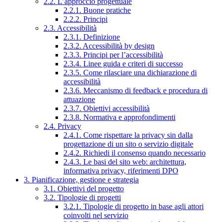
2.2. L’approccio progettuale
2.2.1. Buone pratiche
2.2.2. Principi
2.3. Accessibilità
2.3.1. Definizione
2.3.2. Accessibilità by design
2.3.3. Principi per l’accessibilità
2.3.4. Linee guida e criteri di successo
2.3.5. Come rilasciare una dichiarazione di
accessibilità
2.3.6. Meccanismo di feedback e procedura di
attuazione
2.3.7. Obiettivi accessibilità
2.3.8. Normativa e approfondimenti
2.4. Privacy
2.4.1. Come rispettare la privacy sin dalla
progettazione di un sito o servizio digitale
2.4.2. Richiedi il consenso quando necessario
2.4.3. Le basi del sito web: architettura,
informativa privacy, riferimenti DPO
3. Pianificazione, gestione e strategia
3.1. Obiettivi del progetto
3.2. Tipologie di progetti
3.2.1. Tipologie di progetto in base agli attori
coinvolti nel servizio