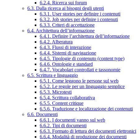
6.2.4. Ricerca sui forum
6.3. Dalla ricerca ai bisogni degli utenti
6.3.1. User stories per definire i contenuti
6.3.2. Job stories per definire i contenuti
6.3.3. Criteri di accettazione
6.4. Architettura dell’informazione
6.4.1. Definire l’architettura dell’informazione
6.4.2. Alberatura
6.4.3. Flussi di interazione
6.4.4. Sistemi di navigazione
6.4.5. Tipologie di contenuto (content type)
6.4.6. Ontologie e standard
6.4.7. Vocabolari controllati e tassonomie
6.5. Scrittura e linguaggio
6.5.1. Come leggono le persone sul web
6.5.2. Le regole per un linguaggio semplice
6.5.3. Microtesti
6.5.4. Scrittura collaborativa
6.5.5. Content critique
6.5.6. Traduzione e localizzazione dei contenuti
6.6. Documenti
6.6.1. I documenti vanno sul web
6.6.2. Tipi di documenti
6.6.3. Formato di lettura dei documenti elettronici
6.6.4. Modalità di produzione dei documenti