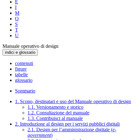
E
I
M
O
S
T
U
Manuale operativo di design
indici e glossario
contenuti
figure
tabelle
glossario
Sommario
1. Scopo, destinatari e uso del Manuale operativo di design
1.1. Versionamento e storico
1.2. Consultazione del manuale
1.3. Contribuisci al manuale
2. Introduzione al design per i servizi pubblici digitali
2.1. Design per l’amministrazione digitale (
e-
government
)