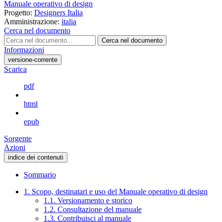
Manuale operativo di design
Progetto:
Designers Italia
Amministrazione:
italia
Cerca nel documento
Cerca nel documento
Informazioni
versione-corrente
Scarica
pdf
html
epub
Sorgente
Azioni
indice dei contenuti
Sommario
1. Scopo, destinatari e uso del Manuale operativo di design
1.1. Versionamento e storico
1.2. Consultazione del manuale
1.3. Contribuisci al manuale