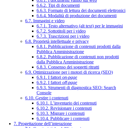
6.6.1. I documenti vanno sul web
6.6.2. Tipi di documenti
6.6.3. Formato di lettura dei documenti elettronici
6.6.4. Modalità di produzione dei documenti
6.7. Immagini e video
6.7.1. Testo alternativo (alt text) per le immagini
6.7.2. Sottotitoli per i video
6.7.3. Trascrizioni per i video
6.8. Proprietà intellettuale e privacy
6.8.1. Pubblicazione di contenuti prodotti dalla
Pubblica Amministrazione
6.8.2. Pubblicazione di contenuti non prodotti
dalla Pubblica Amministrazione
6.8.3. Consenso dei soggetti ritratti
6.9. Ottimizzazione per i motori di ricerca (SEO)
6.9.1. I fattori
on-page
6.9.2. I fattori
off-page
6.9.3. Strumenti di diagnostica SEO: Search
Console
6.10. Gestire i contenuti
6.10.1. L’inventario dei contenuti
6.10.2. Revisionare i contenuti
6.10.3. Migrare i contenuti
6.10.4. Pubblicare i contenuti
7. Progettazione dell’interazione