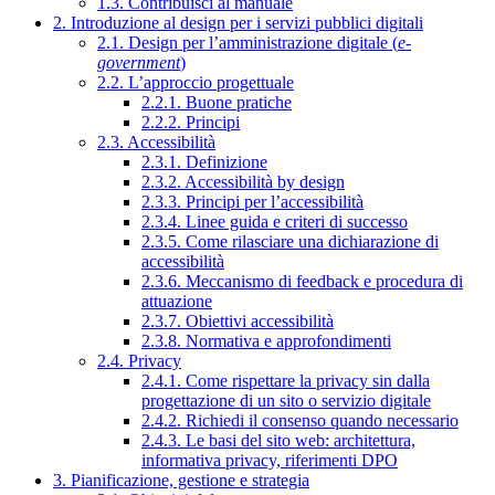
1.3. Contribuisci al manuale
2. Introduzione al design per i servizi pubblici digitali
2.1. Design per l’amministrazione digitale (
e-
government
)
2.2. L’approccio progettuale
2.2.1. Buone pratiche
2.2.2. Principi
2.3. Accessibilità
2.3.1. Definizione
2.3.2. Accessibilità by design
2.3.3. Principi per l’accessibilità
2.3.4. Linee guida e criteri di successo
2.3.5. Come rilasciare una dichiarazione di
accessibilità
2.3.6. Meccanismo di feedback e procedura di
attuazione
2.3.7. Obiettivi accessibilità
2.3.8. Normativa e approfondimenti
2.4. Privacy
2.4.1. Come rispettare la privacy sin dalla
progettazione di un sito o servizio digitale
2.4.2. Richiedi il consenso quando necessario
2.4.3. Le basi del sito web: architettura,
informativa privacy, riferimenti DPO
3. Pianificazione, gestione e strategia