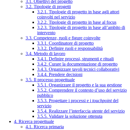
3.1. Obiettivi del progetto
3.2. Tipologie di progetti
3.2.1. Tipologie di progetto in base agli attori
coinvolti nel servizio
3.2.2. Tipologie di progetto in base al focus
3.2.3. Tipologie di progetto in base all’ambito di
intervento
3.3. Competenze, ruoli e figure coinvolte
3.3.1. Coordinatore di progetto
3.3.2. Definire ruoli e responsabilità
3.4. Metodo di lavoro
3.4.1. Definire processi, strumenti e rituali
3.4.2. Curare la documentazione di progetto
3.4.3. Organizzare tavoli tecnici collaborativi
3.4.4. Prendere decisioni
3.5. Il processo progettuale
3.5.1. Organizzare il progetto e la sua gestione
3.5.2. Comprendere il contesto d’uso del servizio
pubblico
3.5.3. Progettare i processi e i
touchpoint
del
servizio
3.5.4. Realizzare l’interfaccia utente del servizio
3.5.5. Validare la soluzione ottenuta
4. Ricerca progettuale
4.1. Ricerca primaria