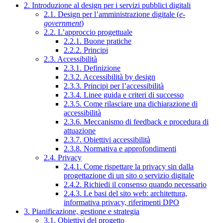
2. Introduzione al design per i servizi pubblici digitali
2.1. Design per l’amministrazione digitale (
e-
government
)
2.2. L’approccio progettuale
2.2.1. Buone pratiche
2.2.2. Principi
2.3. Accessibilità
2.3.1. Definizione
2.3.2. Accessibilità by design
2.3.3. Principi per l’accessibilità
2.3.4. Linee guida e criteri di successo
2.3.5. Come rilasciare una dichiarazione di
accessibilità
2.3.6. Meccanismo di feedback e procedura di
attuazione
2.3.7. Obiettivi accessibilità
2.3.8. Normativa e approfondimenti
2.4. Privacy
2.4.1. Come rispettare la privacy sin dalla
progettazione di un sito o servizio digitale
2.4.2. Richiedi il consenso quando necessario
2.4.3. Le basi del sito web: architettura,
informativa privacy, riferimenti DPO
3. Pianificazione, gestione e strategia
3.1. Obiettivi del progetto