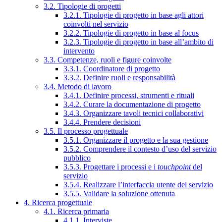
3.2. Tipologie di progetti
3.2.1. Tipologie di progetto in base agli attori
coinvolti nel servizio
3.2.2. Tipologie di progetto in base al focus
3.2.3. Tipologie di progetto in base all’ambito di
intervento
3.3. Competenze, ruoli e figure coinvolte
3.3.1. Coordinatore di progetto
3.3.2. Definire ruoli e responsabilità
3.4. Metodo di lavoro
3.4.1. Definire processi, strumenti e rituali
3.4.2. Curare la documentazione di progetto
3.4.3. Organizzare tavoli tecnici collaborativi
3.4.4. Prendere decisioni
3.5. Il processo progettuale
3.5.1. Organizzare il progetto e la sua gestione
3.5.2. Comprendere il contesto d’uso del servizio
pubblico
3.5.3. Progettare i processi e i
touchpoint
del
servizio
3.5.4. Realizzare l’interfaccia utente del servizio
3.5.5. Validare la soluzione ottenuta
4. Ricerca progettuale
4.1. Ricerca primaria
4.1.1. Interviste