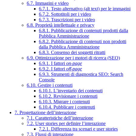
6.7. Immagini e video
6.7.1. Testo alternativo (alt text) per le immagini
6.7.2. Sottotitoli per i video
6.7.3. Trascrizioni per i video
6.8. Proprietà intellettuale e privacy
6.8.1. Pubblicazione di contenuti prodotti dalla
Pubblica Amministrazione
6.8.2. Pubblicazione di contenuti non prodotti
dalla Pubblica Amministrazione
6.8.3. Consenso dei soggetti ritratti
6.9. Ottimizzazione per i motori di ricerca (SEO)
6.9.1. I fattori
on-page
6.9.2. I fattori
off-page
6.9.3. Strumenti di diagnostica SEO: Search
Console
6.10. Gestire i contenuti
6.10.1. L’inventario dei contenuti
6.10.2. Revisionare i contenuti
6.10.3. Migrare i contenuti
6.10.4. Pubblicare i contenuti
7. Progettazione dell’interazione
7.1. Caratteristiche dell’interazione
7.2. User stories per definire l’interazione
7.2.1. Differenza tra scenari e user stories
7.3. Flussi di interazione