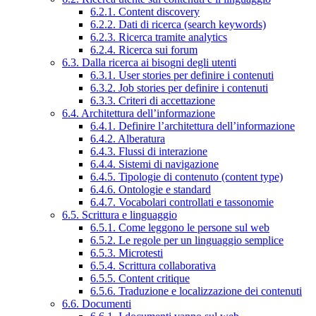
6.2.1. Content discovery
6.2.2. Dati di ricerca (search keywords)
6.2.3. Ricerca tramite analytics
6.2.4. Ricerca sui forum
6.3. Dalla ricerca ai bisogni degli utenti
6.3.1. User stories per definire i contenuti
6.3.2. Job stories per definire i contenuti
6.3.3. Criteri di accettazione
6.4. Architettura dell’informazione
6.4.1. Definire l’architettura dell’informazione
6.4.2. Alberatura
6.4.3. Flussi di interazione
6.4.4. Sistemi di navigazione
6.4.5. Tipologie di contenuto (content type)
6.4.6. Ontologie e standard
6.4.7. Vocabolari controllati e tassonomie
6.5. Scrittura e linguaggio
6.5.1. Come leggono le persone sul web
6.5.2. Le regole per un linguaggio semplice
6.5.3. Microtesti
6.5.4. Scrittura collaborativa
6.5.5. Content critique
6.5.6. Traduzione e localizzazione dei contenuti
6.6. Documenti