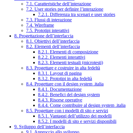
7.1. Caratteristiche dell’interazione
7.2. User stories per definire l’interazione
7.2.1. Differenza tra scenari e user stories
7.3. Flussi di interazione
7.4. Wireframe
7.5. Prototipi interattivi
8. Progettazione dell’interfaccia
8.1. Obiettivi dell’interfaccia
8.2. Elementi dell’interfaccia
8.2.1. Elementi di composizione
8.2.2. Elementi interattivi
8.2.3. Elementi testuali (microtesti)
8.3. Progettare e costruire in alta fedeltà
8.3.1. Layout di pagina
8.3.2. Prototipi in alta fedeltà
8.4. Progettare con il design system .italia
8.4.1. Documentazione
8.4.2. Benefici del design system
8.4.3. Risorse operative
8.4.4. Come contribuire al design system .italia
8.5. Progettare con i modelli di sito e servizi
8.5.1. Vantaggi dell’utilizzo dei modelli
8.5.2. I modelli di sito e servizi disponibili
9. Sviluppo dell’interfaccia
9.1. Approccio allo sviluppo