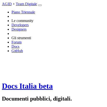
AGID
+
Team Digitale
Piano Triennale
Le community
Developers
Designers
Gli strumenti
Forum
Docs
GitHub
Docs Italia
beta
Documenti pubblici, digitali.