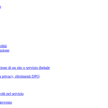
)
ilità
azione
ione di un sito o servizio digitale
va privacy, riferimenti DPO
olti nel servizio
ntervento