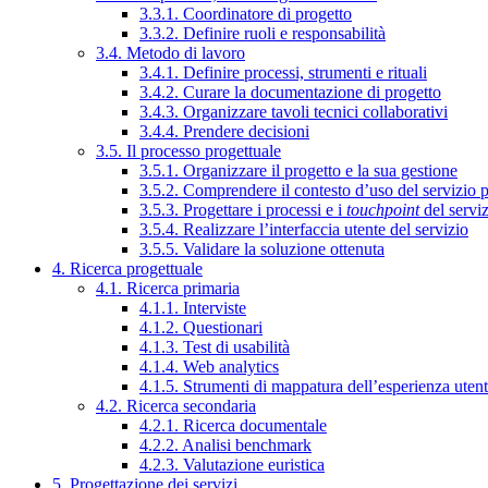
3.3.1. Coordinatore di progetto
3.3.2. Definire ruoli e responsabilità
3.4. Metodo di lavoro
3.4.1. Definire processi, strumenti e rituali
3.4.2. Curare la documentazione di progetto
3.4.3. Organizzare tavoli tecnici collaborativi
3.4.4. Prendere decisioni
3.5. Il processo progettuale
3.5.1. Organizzare il progetto e la sua gestione
3.5.2. Comprendere il contesto d’uso del servizio 
3.5.3. Progettare i processi e i
touchpoint
del servi
3.5.4. Realizzare l’interfaccia utente del servizio
3.5.5. Validare la soluzione ottenuta
4. Ricerca progettuale
4.1. Ricerca primaria
4.1.1. Interviste
4.1.2. Questionari
4.1.3. Test di usabilità
4.1.4. Web analytics
4.1.5. Strumenti di mappatura dell’esperienza uten
4.2. Ricerca secondaria
4.2.1. Ricerca documentale
4.2.2. Analisi benchmark
4.2.3. Valutazione euristica
5. Progettazione dei servizi