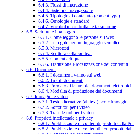
6.4.3. Flussi di interazione
6.4.4. Sistemi di navigazione
6.4.5. Tipologie di contenuto (content type)
6.4.6. Ontologie e standard
6.4.7. Vocabolari controllati e tassonomie
6.5. Scrittura e linguaggio
6.5.1. Come leggono le persone sul web
6.5.2. Le regole per un linguaggio semplice
6.5.3. Microtesti
6.5.4. Scrittura collaborativa
6.5.5. Content critique
6.5.6. Traduzione e localizzazione dei contenuti
6.6. Documenti
6.6.1. I documenti vanno sul web
6.6.2. Tipi di documenti
6.6.3. Formato di lettura dei documenti elettronici
6.6.4. Modalità di produzione dei documenti
6.7. Immagini e video
6.7.1. Testo alternativo (alt text) per le immagini
6.7.2. Sottotitoli per i video
6.7.3. Trascrizioni per i video
6.8. Proprietà intellettuale e privacy
6.8.1. Pubblicazione di contenuti prodotti dalla P
6.8.2. Pubblicazione di contenuti non prodotti dal