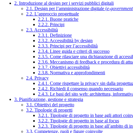
2. Introduzione al design per i servizi pubblici digitali
2.1. Design per l’amministrazione digitale (
e-government
2.2. L’approccio progettuale
2.2.1. Buone pratiche
2.2.2. Principi
2.3. Accessibilità
2.3.1. Definizione
2.3.2. Accessibilità by design
2.3.3. Principi per l’accessibilità
2.3.4. Linee guida e criteri di successo
2.3.5. Come rilasciare una dichiarazione di accessib
2.3.6. Meccanismo di feedback e procedura di attu
2.3.7. Obiettivi accessibilità
2.3.8. Normativa e approfondimenti
2.4. Privacy
2.4.1. Come rispettare la privacy sin dalla progettaz
2.4.2. Richiedi il consenso quando necessario
2.4.3. Le basi del sito web: architettura, informati
3. Pianificazione, gestione e strategia
3.1. Obiettivi del progetto
3.2. Tipologie di progetti
3.2.1. Tipologie di progetto in base agli attori coinv
3.2.2. Tipologie di progetto in base al focus
3.2.3. Tipologie di progetto in base all’ambito di i
3.3. Competenze, ruoli e figure coinvolte