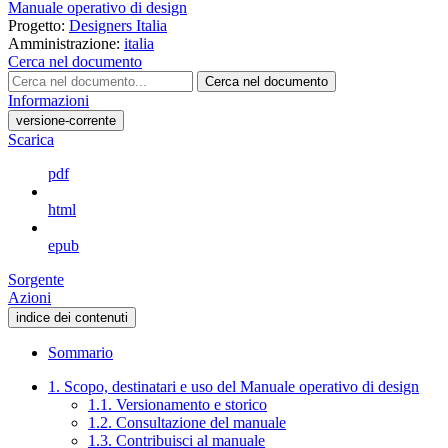
Manuale operativo di design
Progetto:
Designers Italia
Amministrazione:
italia
Cerca nel documento
Cerca nel documento
Informazioni
versione-corrente
Scarica
pdf
html
epub
Sorgente
Azioni
indice dei contenuti
Sommario
1. Scopo, destinatari e uso del Manuale operativo di design
1.1. Versionamento e storico
1.2. Consultazione del manuale
1.3. Contribuisci al manuale