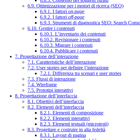
6.8.3. Consenso dei soggetti ritratti
6.9. Ottimizzazione per i motori di ricerca (SEO)
6.9.1. I fattori
on-page
6.9.2. I fattori
off-page
6.9.3. Strumenti di diagnostica SEO: Search Cons
6.10. Gestire i contenuti
6.10.1. L’inventario dei contenuti
6.10.2. Revisionare i contenuti
6.10.3. Migrare i contenuti
6.10.4. Pubblicare i contenuti
7. Progettazione dell’interazione
7.1. Caratteristiche dell’interazione
7.2. User stories per definire l’interazione
7.2.1. Differenza tra scenari e user stories
7.3. Flussi di interazione
7.4. Wireframe
7.5. Prototipi interattivi
8. Progettazione dell’interfaccia
8.1. Obiettivi dell’interfaccia
8.2. Elementi dell’interfaccia
8.2.1. Elementi di composizione
8.2.2. Elementi interattivi
8.2.3. Elementi testuali (microtesti)
8.3. Progettare e costruire in alta fedeltà
8.3.1. Layout di pagina