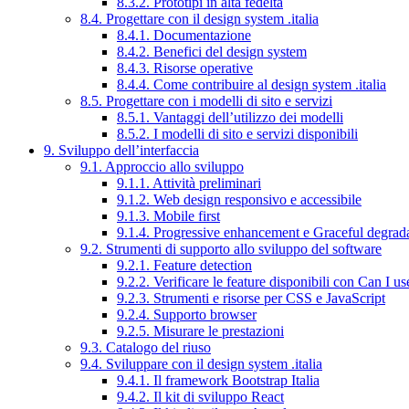
8.3.2. Prototipi in alta fedeltà
8.4. Progettare con il design system .italia
8.4.1. Documentazione
8.4.2. Benefici del design system
8.4.3. Risorse operative
8.4.4. Come contribuire al design system .italia
8.5. Progettare con i modelli di sito e servizi
8.5.1. Vantaggi dell’utilizzo dei modelli
8.5.2. I modelli di sito e servizi disponibili
9. Sviluppo dell’interfaccia
9.1. Approccio allo sviluppo
9.1.1. Attività preliminari
9.1.2. Web design responsivo e accessibile
9.1.3. Mobile first
9.1.4. Progressive enhancement e Graceful degrad
9.2. Strumenti di supporto allo sviluppo del software
9.2.1. Feature detection
9.2.2. Verificare le feature disponibili con Can I us
9.2.3. Strumenti e risorse per CSS e JavaScript
9.2.4. Supporto browser
9.2.5. Misurare le prestazioni
9.3. Catalogo del riuso
9.4. Sviluppare con il design system .italia
9.4.1. Il framework Bootstrap Italia
9.4.2. Il kit di sviluppo React