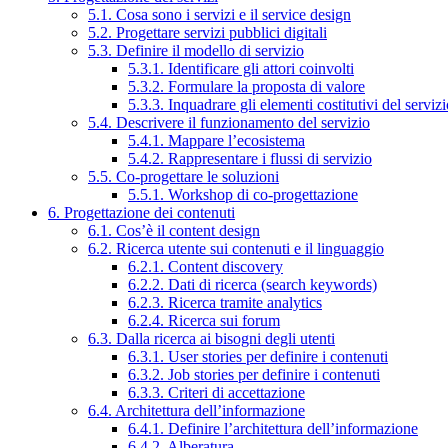
5.1. Cosa sono i servizi e il service design
5.2. Progettare servizi pubblici digitali
5.3. Definire il modello di servizio
5.3.1. Identificare gli attori coinvolti
5.3.2. Formulare la proposta di valore
5.3.3. Inquadrare gli elementi costitutivi del serviz
5.4. Descrivere il funzionamento del servizio
5.4.1. Mappare l’ecosistema
5.4.2. Rappresentare i flussi di servizio
5.5. Co-progettare le soluzioni
5.5.1. Workshop di co-progettazione
6. Progettazione dei contenuti
6.1. Cos’è il content design
6.2. Ricerca utente sui contenuti e il linguaggio
6.2.1. Content discovery
6.2.2. Dati di ricerca (search keywords)
6.2.3. Ricerca tramite analytics
6.2.4. Ricerca sui forum
6.3. Dalla ricerca ai bisogni degli utenti
6.3.1. User stories per definire i contenuti
6.3.2. Job stories per definire i contenuti
6.3.3. Criteri di accettazione
6.4. Architettura dell’informazione
6.4.1. Definire l’architettura dell’informazione
6.4.2. Alberatura