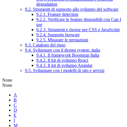
degradation
9.2. Strumenti di supporto allo sviluppo del software
9.2.1. Feature detection
9.2.2. Verificare le feature disponibili con Can I
use
9.2.3. Strumenti e risorse per CSS e JavaScript
9.2.4. Supporto browser
9.2.5. Misurare le prestazioni
9.3. Catalogo del riuso
9.4. Sviluppare con il design system .italia
9.4.1. Il framework Bootstrap Italia
9.4.2. Il kit di sviluppo React
9.4.3. Il kit di sviluppo Angular
9.5. Sviluppare con i modelli di sito e servizi
None
None
A
B
C
D
E
I
M