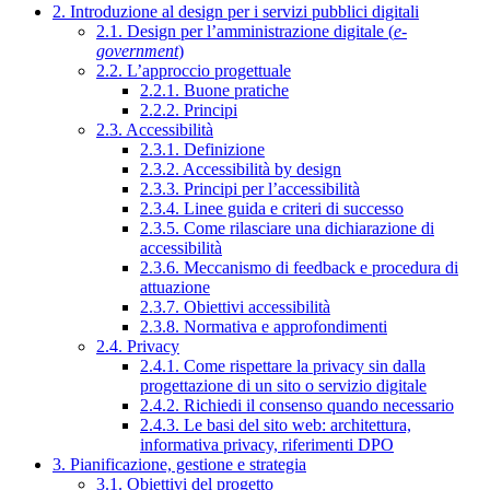
2. Introduzione al design per i servizi pubblici digitali
2.1. Design per l’amministrazione digitale (
e-
government
)
2.2. L’approccio progettuale
2.2.1. Buone pratiche
2.2.2. Principi
2.3. Accessibilità
2.3.1. Definizione
2.3.2. Accessibilità by design
2.3.3. Principi per l’accessibilità
2.3.4. Linee guida e criteri di successo
2.3.5. Come rilasciare una dichiarazione di
accessibilità
2.3.6. Meccanismo di feedback e procedura di
attuazione
2.3.7. Obiettivi accessibilità
2.3.8. Normativa e approfondimenti
2.4. Privacy
2.4.1. Come rispettare la privacy sin dalla
progettazione di un sito o servizio digitale
2.4.2. Richiedi il consenso quando necessario
2.4.3. Le basi del sito web: architettura,
informativa privacy, riferimenti DPO
3. Pianificazione, gestione e strategia
3.1. Obiettivi del progetto