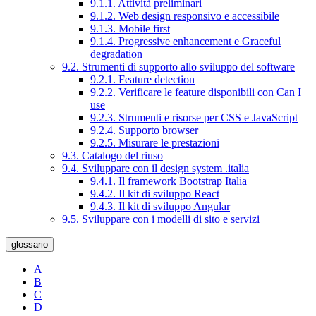
9.1.1. Attività preliminari
9.1.2. Web design responsivo e accessibile
9.1.3. Mobile first
9.1.4. Progressive enhancement e Graceful
degradation
9.2. Strumenti di supporto allo sviluppo del software
9.2.1. Feature detection
9.2.2. Verificare le feature disponibili con Can I
use
9.2.3. Strumenti e risorse per CSS e JavaScript
9.2.4. Supporto browser
9.2.5. Misurare le prestazioni
9.3. Catalogo del riuso
9.4. Sviluppare con il design system .italia
9.4.1. Il framework Bootstrap Italia
9.4.2. Il kit di sviluppo React
9.4.3. Il kit di sviluppo Angular
9.5. Sviluppare con i modelli di sito e servizi
glossario
A
B
C
D