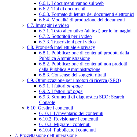
6.6.1. I documenti vanno sul web
6.6.2. Tipi di documenti
6.6.3. Formato di lettura dei documenti elettronici
6.6.4. Modalità di produzione dei documenti
6.7. Immagini e video
6.7.1. Testo alternativo (alt text) per le immagini
6.7.2. Sottotitoli per i video
6.7.3. Trascrizioni per i video
6.8. Proprietà intellettuale e privacy
6.8.1. Pubblicazione di contenuti prodotti dalla
Pubblica Amministrazione
6.8.2. Pubblicazione di contenuti non prodotti
dalla Pubblica Amministrazione
6.8.3. Consenso dei soggetti ritratti
6.9. Ottimizzazione per i motori di ricerca (SEO)
6.9.1. I fattori
on-page
6.9.2. I fattori
off-page
6.9.3. Strumenti di diagnostica SEO: Search
Console
6.10. Gestire i contenuti
6.10.1. L’inventario dei contenuti
6.10.2. Revisionare i contenuti
6.10.3. Migrare i contenuti
6.10.4. Pubblicare i contenuti
7. Progettazione dell’interazione