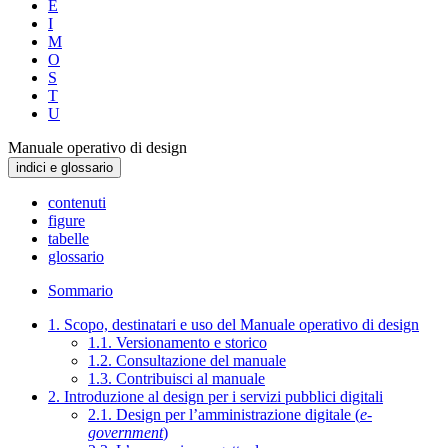
E
I
M
O
S
T
U
Manuale operativo di design
indici e glossario
contenuti
figure
tabelle
glossario
Sommario
1. Scopo, destinatari e uso del Manuale operativo di design
1.1. Versionamento e storico
1.2. Consultazione del manuale
1.3. Contribuisci al manuale
2. Introduzione al design per i servizi pubblici digitali
2.1. Design per l’amministrazione digitale (
e-
government
)