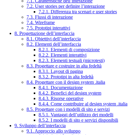
7.1. Caratteristiche dell’interazione
7.2. User stories per definire l’interazione
7.2.1. Differenza tra scenari e user stories
7.3. Flussi di interazione
7.4. Wireframe
7.5. Prototipi interattivi
8. Progettazione dell’interfaccia
8.1. Obiettivi dell’interfaccia
8.2. Elementi dell’interfaccia
8.2.1. Elementi di composizione
8.2.2. Elementi interattivi
8.2.3. Elementi testuali (microtesti)
8.3. Progettare e costruire in alta fedeltà
8.3.1. Layout di pagina
8.3.2. Prototipi in alta fedeltà
8.4. Progettare con il design system .italia
8.4.1. Documentazione
8.4.2. Benefici del design system
8.4.3. Risorse operative
8.4.4. Come contribuire al design system .italia
8.5. Progettare con i modelli di sito e servizi
8.5.1. Vantaggi dell’utilizzo dei modelli
8.5.2. I modelli di sito e servizi disponibili
9. Sviluppo dell’interfaccia
9.1. Approccio allo sviluppo