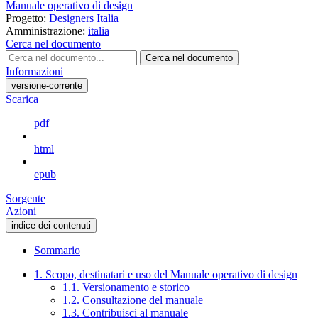
Manuale operativo di design
Progetto:
Designers Italia
Amministrazione:
italia
Cerca nel documento
Cerca nel documento
Informazioni
versione-corrente
Scarica
pdf
html
epub
Sorgente
Azioni
indice dei contenuti
Sommario
1. Scopo, destinatari e uso del Manuale operativo di design
1.1. Versionamento e storico
1.2. Consultazione del manuale
1.3. Contribuisci al manuale