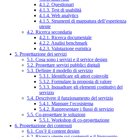
4.1.2. Questionari
4.1.3. Test di usabilità
4.1.4. Web analytics
4.1.5. Strumenti di mappatura dell’esperienza
utente
4.2. Ricerca secondaria
4.2.1. Ricerca documentale
4.2.2. Analisi benchmark
4.2.3. Valutazione euristica
5. Progettazione dei servizi
5.1. Cosa sono i servizi e il service design
5.2. Progettare servizi pubblici digitali
5.3. Definire il modello di servizio
5.3.1. Identificare gli attori coinvolti
5.3.2. Formulare la proposta di valore
5.3.3. Inquadrare gli elementi costitutivi del
servizio
5.4. Descrivere il funzionamento del servizio
5.4.1. Mappare l’ecosistema
5.4.2. Rappresentare i flussi di servizio
5.5. Co-progettare le soluzioni
5.5.1. Workshop di co-progettazione
6. Progettazione dei contenuti
6.1. Cos’è il content design
6.2. Ricerca utente sui contenuti e il linguaggio