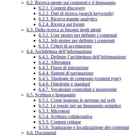
6.2. Ricerca utente sui contenuti e il linguaggio
6.2.1. Content discovery
6.2.2. Dati di ricerca (search keywords)
6.2.3. Ricerca tramite analytics
6.2.4. Ricerca sui forum
6.3. Dalla ricerca ai bisogni degli utenti
6.3.1. User stories per definire i contenuti
6.3.2. Job stories per definire i contenuti
6.3.3. Criteri di accettazione
6.4. Architettura dell’informazione
6.4.1. Definire l’architettura dell’informazione
6.4.2. Alberatura
6.4.3. Flussi di interazione
6.4.4. Sistemi di navigazione
6.4.5. Tipologie di contenuto (content type)
6.4.6. Ontologie e standard
6.4.7. Vocabolari controllati e tassonomie
6.5. Scrittura e linguaggio
6.5.1. Come leggono le persone sul web
6.5.2. Le regole per un linguaggio semplice
6.5.3. Microtesti
6.5.4. Scrittura collaborativa
6.5.5. Content critique
6.5.6. Traduzione e localizzazione dei contenuti
6.6. Documenti