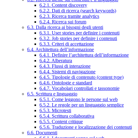
6.2.1. Content discovery
6.2.2. Dati di ricerca (search keywords)
6.2.3. Ricerca tramite analytics
6.2.4. Ricerca sui forum
6.3. Dalla ricerca ai bisogni degli utenti
6.3.1. User stories per definire i contenuti
6.3.2. Job stories per definire i contenuti
6.3.3. Criteri di accettazione
6.4. Architettura dell’informazione
6.4.1. Definire l’architettura dell’informazione
6.4.2. Alberatura
6.4.3. Flussi di interazione
6.4.4. Sistemi di navigazione
6.4.5. Tipologie di contenuto (content type)
6.4.6. Ontologie e standard
6.4.7. Vocabolari controllati e tassonomie
6.5. Scrittura e linguaggio
6.5.1. Come leggono le persone sul web
6.5.2. Le regole per un linguaggio semplice
6.5.3. Microtesti
6.5.4. Scrittura collaborativa
6.5.5. Content critique
6.5.6. Traduzione e localizzazione dei contenuti
6.6. Documenti