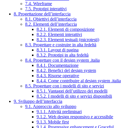
7.4. Wireframe
7.5. Prototipi interattivi
8. Progettazione dell’interfaccia
8.1. Obiettivi dell’interfaccia
8.2. Elementi dell’interfaccia
8.2.1. Elementi di composizione
8.2.2. Elementi interattivi
8.2.3. Elementi testuali (microtesti)
8.3. Progettare e costruire in alta fedeltà
8.3.1. Layout di pagina
8.3.2. Prototipi in alta fedeltà
8.4. Progettare con il design system .italia
8.4.1. Documentazione
8.4.2. Benefici del design system
8.4.3. Risorse operative
8.4.4. Come contribuire al design system .italia
8.5. Progettare con i modelli di sito e servizi
8.5.1. Vantaggi dell’utilizzo dei modelli
8.5.2. I modelli di sito e servizi disponibili
9. Sviluppo dell’interfaccia
9.1. Approccio allo sviluppo
9.1.1. Attività preliminari
9.1.2. Web design responsivo e accessibile
9.1.3. Mobile first
9.1.4. Progressive enhancement e Graceful