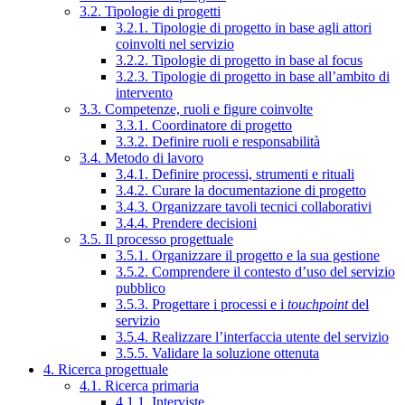
3.2. Tipologie di progetti
3.2.1. Tipologie di progetto in base agli attori
coinvolti nel servizio
3.2.2. Tipologie di progetto in base al focus
3.2.3. Tipologie di progetto in base all’ambito di
intervento
3.3. Competenze, ruoli e figure coinvolte
3.3.1. Coordinatore di progetto
3.3.2. Definire ruoli e responsabilità
3.4. Metodo di lavoro
3.4.1. Definire processi, strumenti e rituali
3.4.2. Curare la documentazione di progetto
3.4.3. Organizzare tavoli tecnici collaborativi
3.4.4. Prendere decisioni
3.5. Il processo progettuale
3.5.1. Organizzare il progetto e la sua gestione
3.5.2. Comprendere il contesto d’uso del servizio
pubblico
3.5.3. Progettare i processi e i
touchpoint
del
servizio
3.5.4. Realizzare l’interfaccia utente del servizio
3.5.5. Validare la soluzione ottenuta
4. Ricerca progettuale
4.1. Ricerca primaria
4.1.1. Interviste