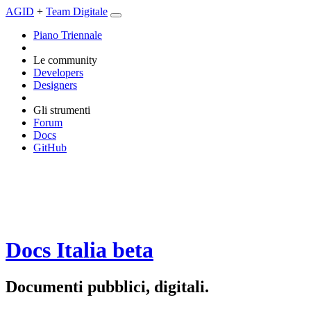
AGID
+
Team Digitale
Piano Triennale
Le community
Developers
Designers
Gli strumenti
Forum
Docs
GitHub
Docs Italia
beta
Documenti pubblici, digitali.