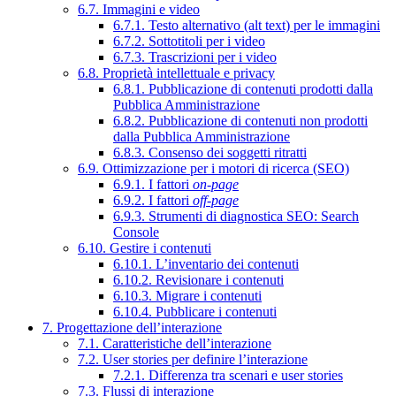
6.7. Immagini e video
6.7.1. Testo alternativo (alt text) per le immagini
6.7.2. Sottotitoli per i video
6.7.3. Trascrizioni per i video
6.8. Proprietà intellettuale e privacy
6.8.1. Pubblicazione di contenuti prodotti dalla
Pubblica Amministrazione
6.8.2. Pubblicazione di contenuti non prodotti
dalla Pubblica Amministrazione
6.8.3. Consenso dei soggetti ritratti
6.9. Ottimizzazione per i motori di ricerca (SEO)
6.9.1. I fattori
on-page
6.9.2. I fattori
off-page
6.9.3. Strumenti di diagnostica SEO: Search
Console
6.10. Gestire i contenuti
6.10.1. L’inventario dei contenuti
6.10.2. Revisionare i contenuti
6.10.3. Migrare i contenuti
6.10.4. Pubblicare i contenuti
7. Progettazione dell’interazione
7.1. Caratteristiche dell’interazione
7.2. User stories per definire l’interazione
7.2.1. Differenza tra scenari e user stories
7.3. Flussi di interazione