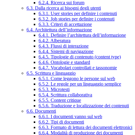
6.2.4. Ricerca sui forum
6.3. Dalla ricerca ai bisogni degli utenti
6.3.1. User stories per definire i contenuti
6.3.2. Job stories per definire i contenuti
6.3.3. Criteri di accettazione
6.4. Architettura dell’informazione
6.4.1. Definire l’architettura dell’informazione
6.4.2. Alberatura
6.4.3. Flussi di interazione
6.4.4. Sistemi di navigazione
6.4.5. Tipologie di contenuto (content type)
6.4.6. Ontologie e standard
6.4.7. Vocabolari controllati e tassonomie
6.5. Scrittura e linguaggio
6.5.1. Come leggono le persone sul web
6.5.2. Le regole per un linguaggio semplice
6.5.3. Microtesti
6.5.4. Scrittura collaborativa
6.5.5. Content critique
6.5.6. Traduzione e localizzazione dei contenuti
6.6. Documenti
6.6.1. I documenti vanno sul web
6.6.2. Tipi di documenti
6.6.3. Formato di lettura dei documenti elettronici
6.6.4. Modalità di produzione dei documenti