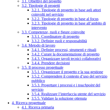
3.1. Obiettivi del progetto
3.2. Tipologie di progetti
3.2.1. Tipologie di progetto in base agli attori
coinvolti nel servizio
3.2.2. Tipologie di progetto in base al focus
3.2.3. Tipologie di progetto in base all’ambito di
intervento
3.3. Competenze, ruoli e figure coinvolte
3.3.1. Coordinatore di progetto
3.3.2. Definire ruoli e responsabilità
3.4. Metodo di lavoro
3.4.1. Definire processi, strumenti e rituali
3.4.2. Curare la documentazione di progetto
3.4.3. Organizzare tavoli tecnici collaborativi
3.4.4. Prendere decisioni
3.5. Il processo progettuale
3.5.1. Organizzare il progetto e la sua gestione
3.5.2. Comprendere il contesto d’uso del servizio
pubblico
3.5.3. Progettare i processi e i
touchpoint
del
servizio
3.5.4. Realizzare l’interfaccia utente del servizio
3.5.5. Validare la soluzione ottenuta
4. Ricerca progettuale
4.1. Ricerca primaria