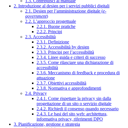
1.3. Contribuisci al manuale
2. Introduzione al design per i servizi pubblici digitali
2.1. Design per l’amministrazione digitale (
e-
government
)
2.2. L’approccio progettuale
2.2.1. Buone pratiche
2.2.2. Principi
2.3. Accessibilità
2.3.1. Definizione
2.3.2. Accessibilità by design
2.3.3. Principi per l’accessibilità
2.3.4. Linee guida e criteri di successo
2.3.5. Come rilasciare una dichiarazione di
accessibilità
2.3.6. Meccanismo di feedback e procedura di
attuazione
2.3.7. Obiettivi accessibilità
2.3.8. Normativa e approfondimenti
2.4. Privacy
2.4.1. Come rispettare la privacy sin dalla
progettazione di un sito o servizio digitale
2.4.2. Richiedi il consenso quando necessario
2.4.3. Le basi del sito web: architettura,
informativa privacy, riferimenti DPO
3. Pianificazione, gestione e strategia