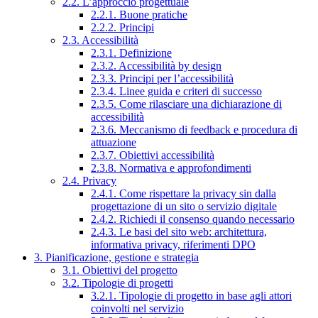
2.2. L’approccio progettuale
2.2.1. Buone pratiche
2.2.2. Principi
2.3. Accessibilità
2.3.1. Definizione
2.3.2. Accessibilità by design
2.3.3. Principi per l’accessibilità
2.3.4. Linee guida e criteri di successo
2.3.5. Come rilasciare una dichiarazione di
accessibilità
2.3.6. Meccanismo di feedback e procedura di
attuazione
2.3.7. Obiettivi accessibilità
2.3.8. Normativa e approfondimenti
2.4. Privacy
2.4.1. Come rispettare la privacy sin dalla
progettazione di un sito o servizio digitale
2.4.2. Richiedi il consenso quando necessario
2.4.3. Le basi del sito web: architettura,
informativa privacy, riferimenti DPO
3. Pianificazione, gestione e strategia
3.1. Obiettivi del progetto
3.2. Tipologie di progetti
3.2.1. Tipologie di progetto in base agli attori
coinvolti nel servizio