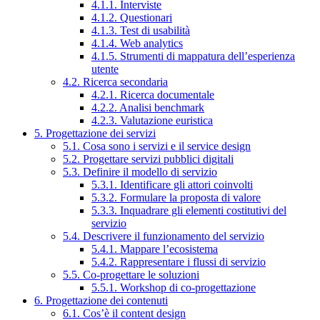
4.1.1. Interviste
4.1.2. Questionari
4.1.3. Test di usabilità
4.1.4. Web analytics
4.1.5. Strumenti di mappatura dell’esperienza
utente
4.2. Ricerca secondaria
4.2.1. Ricerca documentale
4.2.2. Analisi benchmark
4.2.3. Valutazione euristica
5. Progettazione dei servizi
5.1. Cosa sono i servizi e il service design
5.2. Progettare servizi pubblici digitali
5.3. Definire il modello di servizio
5.3.1. Identificare gli attori coinvolti
5.3.2. Formulare la proposta di valore
5.3.3. Inquadrare gli elementi costitutivi del
servizio
5.4. Descrivere il funzionamento del servizio
5.4.1. Mappare l’ecosistema
5.4.2. Rappresentare i flussi di servizio
5.5. Co-progettare le soluzioni
5.5.1. Workshop di co-progettazione
6. Progettazione dei contenuti
6.1. Cos’è il content design