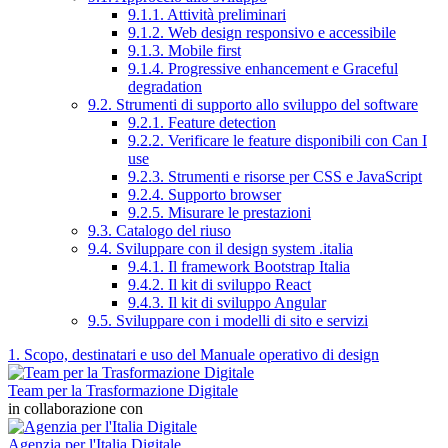
9.1.1. Attività preliminari
9.1.2. Web design responsivo e accessibile
9.1.3. Mobile first
9.1.4. Progressive enhancement e Graceful
degradation
9.2. Strumenti di supporto allo sviluppo del software
9.2.1. Feature detection
9.2.2. Verificare le feature disponibili con Can I
use
9.2.3. Strumenti e risorse per CSS e JavaScript
9.2.4. Supporto browser
9.2.5. Misurare le prestazioni
9.3. Catalogo del riuso
9.4. Sviluppare con il design system .italia
9.4.1. Il framework Bootstrap Italia
9.4.2. Il kit di sviluppo React
9.4.3. Il kit di sviluppo Angular
9.5. Sviluppare con i modelli di sito e servizi
1. Scopo, destinatari e uso del Manuale operativo di design
Team per la Trasformazione Digitale
in collaborazione con
Agenzia per l'Italia Digitale