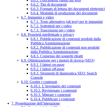
6.6.1. I documenti vanno sul web
6.6.2. Tipi di documenti
6.6.3. Formato di lettura dei documenti elettronici
6.6.4. Modalità di produzione dei documenti
6.7. Immagini e video
6.7.1. Testo alternativo (alt text) per le immagini
6.7.2. Sottotitoli per i video
6.7.3. Trascrizioni per i video
6.8. Proprietà intellettuale e privacy
6.8.1. Pubblicazione di contenuti prodotti dalla
Pubblica Amministrazione
6.8.2. Pubblicazione di contenuti non prodotti
dalla Pubblica Amministrazione
6.8.3. Consenso dei soggetti ritratti
6.9. Ottimizzazione per i motori di ricerca (SEO)
6.9.1. I fattori
on-page
6.9.2. I fattori
off-page
6.9.3. Strumenti di diagnostica SEO: Search
Console
6.10. Gestire i contenuti
6.10.1. L’inventario dei contenuti
6.10.2. Revisionare i contenuti
6.10.3. Migrare i contenuti
6.10.4. Pubblicare i contenuti
7. Progettazione dell’interazione