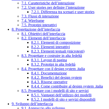
7.1. Caratteristiche dell’interazione
7.2. User stories per definire l’interazione
7.2.1. Differenza tra scenari e user stories
7.3. Flussi di interazione
7.4. Wireframe
7.5. Prototipi interattivi
8. Progettazione dell’interfaccia
8.1. Obiettivi dell’interfaccia
8.2. Elementi dell’interfaccia
8.2.1. Elementi di composizione
8.2.2. Elementi interattivi
8.2.3. Elementi testuali (microtesti)
8.3. Progettare e costruire in alta fedeltà
8.3.1. Layout di pagina
8.3.2. Prototipi in alta fedeltà
8.4. Progettare con il design system .italia
8.4.1. Documentazione
8.4.2. Benefici del design system
8.4.3. Risorse operative
8.4.4. Come contribuire al design system .italia
8.5. Progettare con i modelli di sito e servizi
8.5.1. Vantaggi dell’utilizzo dei modelli
8.5.2. I modelli di sito e servizi disponibili
9. Sviluppo dell’interfaccia
9.1. Approccio allo sviluppo