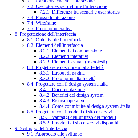
7.1. Caratteristiche dell’interazione
7.2. User stories per definire l’interazione
7.2.1. Differenza tra scenari e user stories
7.3. Flussi di interazione
7.4. Wireframe
7.5. Prototipi interattivi
8. Progettazione dell’interfaccia
8.1. Obiettivi dell’interfaccia
8.2. Elementi dell’interfaccia
8.2.1. Elementi di composizione
8.2.2. Elementi interattivi
8.2.3. Elementi testuali (microtesti)
8.3. Progettare e costruire in alta fedeltà
8.3.1. Layout di pagina
8.3.2. Prototipi in alta fedeltà
8.4. Progettare con il design system .italia
8.4.1. Documentazione
8.4.2. Benefici del design system
8.4.3. Risorse operative
8.4.4. Come contribuire al design system .italia
8.5. Progettare con i modelli di sito e servizi
8.5.1. Vantaggi dell’utilizzo dei modelli
8.5.2. I modelli di sito e servizi disponibili
9. Sviluppo dell’interfaccia
9.1. Approccio allo sviluppo