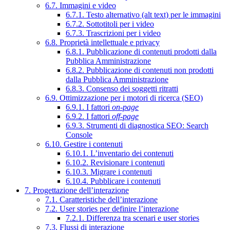
6.7. Immagini e video
6.7.1. Testo alternativo (alt text) per le immagini
6.7.2. Sottotitoli per i video
6.7.3. Trascrizioni per i video
6.8. Proprietà intellettuale e privacy
6.8.1. Pubblicazione di contenuti prodotti dalla
Pubblica Amministrazione
6.8.2. Pubblicazione di contenuti non prodotti
dalla Pubblica Amministrazione
6.8.3. Consenso dei soggetti ritratti
6.9. Ottimizzazione per i motori di ricerca (SEO)
6.9.1. I fattori
on-page
6.9.2. I fattori
off-page
6.9.3. Strumenti di diagnostica SEO: Search
Console
6.10. Gestire i contenuti
6.10.1. L’inventario dei contenuti
6.10.2. Revisionare i contenuti
6.10.3. Migrare i contenuti
6.10.4. Pubblicare i contenuti
7. Progettazione dell’interazione
7.1. Caratteristiche dell’interazione
7.2. User stories per definire l’interazione
7.2.1. Differenza tra scenari e user stories
7.3. Flussi di interazione