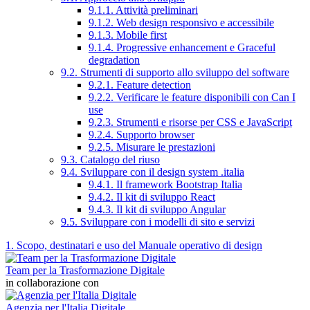
9.1.1. Attività preliminari
9.1.2. Web design responsivo e accessibile
9.1.3. Mobile first
9.1.4. Progressive enhancement e Graceful
degradation
9.2. Strumenti di supporto allo sviluppo del software
9.2.1. Feature detection
9.2.2. Verificare le feature disponibili con Can I
use
9.2.3. Strumenti e risorse per CSS e JavaScript
9.2.4. Supporto browser
9.2.5. Misurare le prestazioni
9.3. Catalogo del riuso
9.4. Sviluppare con il design system .italia
9.4.1. Il framework Bootstrap Italia
9.4.2. Il kit di sviluppo React
9.4.3. Il kit di sviluppo Angular
9.5. Sviluppare con i modelli di sito e servizi
1. Scopo, destinatari e uso del Manuale operativo di design
Team per la Trasformazione Digitale
in collaborazione con
Agenzia per l'Italia Digitale