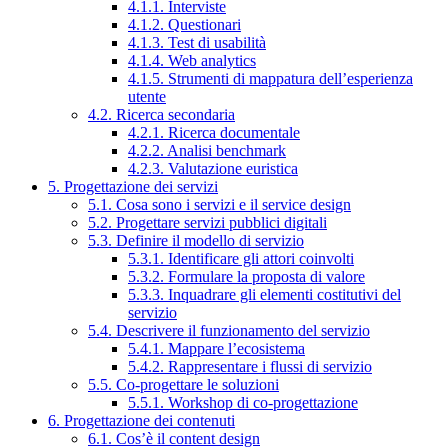
4.1.1. Interviste
4.1.2. Questionari
4.1.3. Test di usabilità
4.1.4. Web analytics
4.1.5. Strumenti di mappatura dell’esperienza
utente
4.2. Ricerca secondaria
4.2.1. Ricerca documentale
4.2.2. Analisi benchmark
4.2.3. Valutazione euristica
5. Progettazione dei servizi
5.1. Cosa sono i servizi e il service design
5.2. Progettare servizi pubblici digitali
5.3. Definire il modello di servizio
5.3.1. Identificare gli attori coinvolti
5.3.2. Formulare la proposta di valore
5.3.3. Inquadrare gli elementi costitutivi del
servizio
5.4. Descrivere il funzionamento del servizio
5.4.1. Mappare l’ecosistema
5.4.2. Rappresentare i flussi di servizio
5.5. Co-progettare le soluzioni
5.5.1. Workshop di co-progettazione
6. Progettazione dei contenuti
6.1. Cos’è il content design