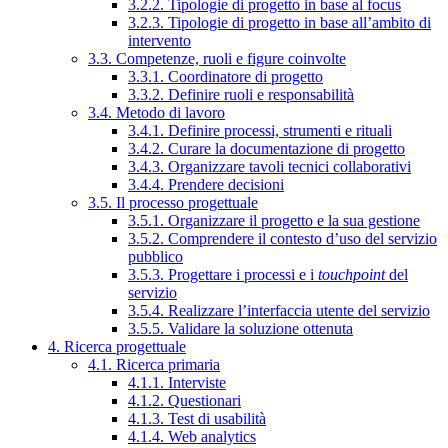
3.2.2. Tipologie di progetto in base al focus
3.2.3. Tipologie di progetto in base all’ambito di
intervento
3.3. Competenze, ruoli e figure coinvolte
3.3.1. Coordinatore di progetto
3.3.2. Definire ruoli e responsabilità
3.4. Metodo di lavoro
3.4.1. Definire processi, strumenti e rituali
3.4.2. Curare la documentazione di progetto
3.4.3. Organizzare tavoli tecnici collaborativi
3.4.4. Prendere decisioni
3.5. Il processo progettuale
3.5.1. Organizzare il progetto e la sua gestione
3.5.2. Comprendere il contesto d’uso del servizio
pubblico
3.5.3. Progettare i processi e i
touchpoint
del
servizio
3.5.4. Realizzare l’interfaccia utente del servizio
3.5.5. Validare la soluzione ottenuta
4. Ricerca progettuale
4.1. Ricerca primaria
4.1.1. Interviste
4.1.2. Questionari
4.1.3. Test di usabilità
4.1.4. Web analytics