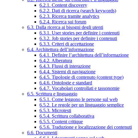
6.2.1. Content discovery
6.2.2. Dati di ricerca (search keywords)
6.2.3. Ricerca tramite analytics
6.2.4. Ricerca sui forum
6.3. Dalla ricerca ai bisogni degli utenti
6.3.1. User stories per definire i contenuti
6.3.2. Job stories per definire i contenuti
6.3.3. Criteri di accettazione
6.4. Architettura dell’informazione
6.4.1. Definire l’architettura dell’informazione
6.4.2. Alberatura
6.4.3. Flussi di interazione
6.4.4. Sistemi di navigazione
6.4.5. Tipologie di contenuto (content type)
6.4.6. Ontologie e standard
6.4.7. Vocabolari controllati e tassonomie
6.5. Scrittura e linguaggio
6.5.1. Come leggono le persone sul web
6.5.2. Le regole per un linguaggio semplice
6.5.3. Microtesti
6.5.4. Scrittura collaborativa
6.5.5. Content critique
6.5.6. Traduzione e localizzazione dei contenuti
6.6. Documenti