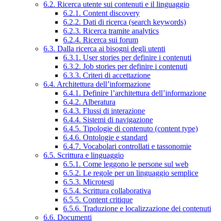
6.2. Ricerca utente sui contenuti e il linguaggio
6.2.1. Content discovery
6.2.2. Dati di ricerca (search keywords)
6.2.3. Ricerca tramite analytics
6.2.4. Ricerca sui forum
6.3. Dalla ricerca ai bisogni degli utenti
6.3.1. User stories per definire i contenuti
6.3.2. Job stories per definire i contenuti
6.3.3. Criteri di accettazione
6.4. Architettura dell’informazione
6.4.1. Definire l’architettura dell’informazione
6.4.2. Alberatura
6.4.3. Flussi di interazione
6.4.4. Sistemi di navigazione
6.4.5. Tipologie di contenuto (content type)
6.4.6. Ontologie e standard
6.4.7. Vocabolari controllati e tassonomie
6.5. Scrittura e linguaggio
6.5.1. Come leggono le persone sul web
6.5.2. Le regole per un linguaggio semplice
6.5.3. Microtesti
6.5.4. Scrittura collaborativa
6.5.5. Content critique
6.5.6. Traduzione e localizzazione dei contenuti
6.6. Documenti