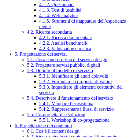
4.1.2. Questionari
4.1.3. Test di usabilità
4.1.4. Web analytics
4.1.5. Strumenti di mappatura dell’esperienza
utente
4.2. Ricerca secondaria
4.2.1. Ricerca documentale
4.2.2. Analisi benchmark
4.2.3. Valutazione euristica
5. Progettazione dei servizi
5.1. Cosa sono i servizi e il service design
5.2. Progettare servizi pubblici digitali
5.3. Definire il modello di servizio
5.3.1. Identificare gli attori coinvolti
5.3.2. Formulare la proposta di valore
5.3.3. Inquadrare gli elementi costitutivi del
servizio
5.4. Descrivere il funzionamento del servizio
5.4.1. Mappare l’ecosistema
5.4.2. Rappresentare i flussi di servizio
5.5. Co-progettare le soluzioni
5.5.1. Workshop di co-progettazione
6. Progettazione dei contenuti
6.1. Cos’è il content design
6.2. Ricerca utente sui contenuti e il linguaggio