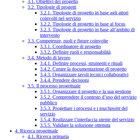
3.1. Obiettivi del progetto
3.2. Tipologie di progetti
3.2.1. Tipologie di progetto in base agli attori
coinvolti nel servizio
3.2.2. Tipologie di progetto in base al focus
3.2.3. Tipologie di progetto in base all’ambito di
intervento
3.3. Competenze, ruoli e figure coinvolte
3.3.1. Coordinatore di progetto
3.3.2. Definire ruoli e responsabilità
3.4. Metodo di lavoro
3.4.1. Definire processi, strumenti e rituali
3.4.2. Curare la documentazione di progetto
3.4.3. Organizzare tavoli tecnici collaborativi
3.4.4. Prendere decisioni
3.5. Il processo progettuale
3.5.1. Organizzare il progetto e la sua gestione
3.5.2. Comprendere il contesto d’uso del servizio
pubblico
3.5.3. Progettare i processi e i
touchpoint
del
servizio
3.5.4. Realizzare l’interfaccia utente del servizio
3.5.5. Validare la soluzione ottenuta
4. Ricerca progettuale
4.1. Ricerca primaria