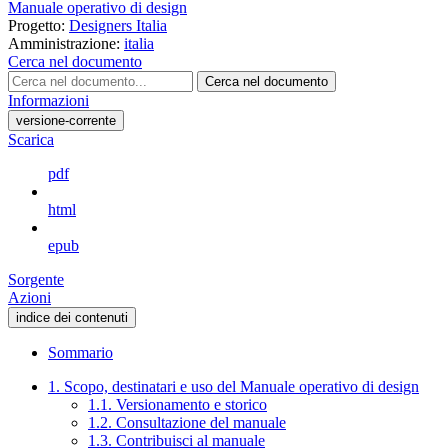
Manuale operativo di design
Progetto:
Designers Italia
Amministrazione:
italia
Cerca nel documento
Cerca nel documento
Informazioni
versione-corrente
Scarica
pdf
html
epub
Sorgente
Azioni
indice dei contenuti
Sommario
1. Scopo, destinatari e uso del Manuale operativo di design
1.1. Versionamento e storico
1.2. Consultazione del manuale
1.3. Contribuisci al manuale