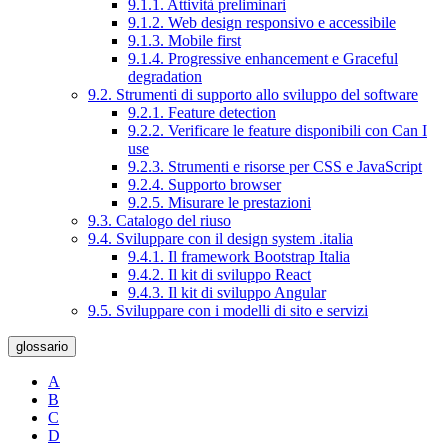
9.1.1. Attività preliminari
9.1.2. Web design responsivo e accessibile
9.1.3. Mobile first
9.1.4. Progressive enhancement e Graceful
degradation
9.2. Strumenti di supporto allo sviluppo del software
9.2.1. Feature detection
9.2.2. Verificare le feature disponibili con Can I
use
9.2.3. Strumenti e risorse per CSS e JavaScript
9.2.4. Supporto browser
9.2.5. Misurare le prestazioni
9.3. Catalogo del riuso
9.4. Sviluppare con il design system .italia
9.4.1. Il framework Bootstrap Italia
9.4.2. Il kit di sviluppo React
9.4.3. Il kit di sviluppo Angular
9.5. Sviluppare con i modelli di sito e servizi
glossario
A
B
C
D