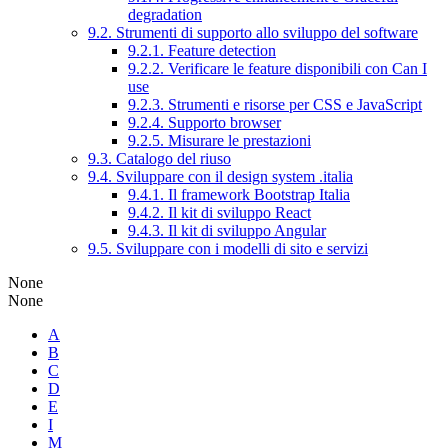
degradation
9.2. Strumenti di supporto allo sviluppo del software
9.2.1. Feature detection
9.2.2. Verificare le feature disponibili con Can I
use
9.2.3. Strumenti e risorse per CSS e JavaScript
9.2.4. Supporto browser
9.2.5. Misurare le prestazioni
9.3. Catalogo del riuso
9.4. Sviluppare con il design system .italia
9.4.1. Il framework Bootstrap Italia
9.4.2. Il kit di sviluppo React
9.4.3. Il kit di sviluppo Angular
9.5. Sviluppare con i modelli di sito e servizi
None
None
A
B
C
D
E
I
M