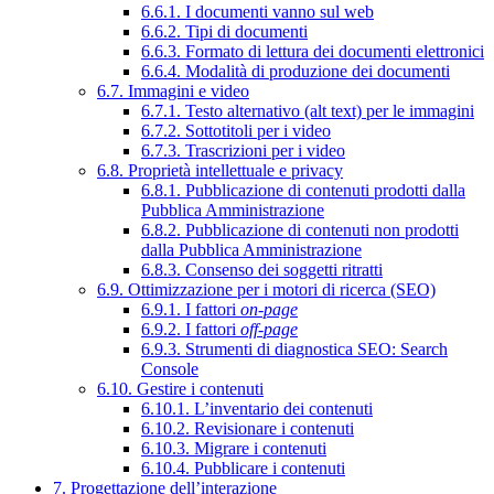
6.6.1. I documenti vanno sul web
6.6.2. Tipi di documenti
6.6.3. Formato di lettura dei documenti elettronici
6.6.4. Modalità di produzione dei documenti
6.7. Immagini e video
6.7.1. Testo alternativo (alt text) per le immagini
6.7.2. Sottotitoli per i video
6.7.3. Trascrizioni per i video
6.8. Proprietà intellettuale e privacy
6.8.1. Pubblicazione di contenuti prodotti dalla
Pubblica Amministrazione
6.8.2. Pubblicazione di contenuti non prodotti
dalla Pubblica Amministrazione
6.8.3. Consenso dei soggetti ritratti
6.9. Ottimizzazione per i motori di ricerca (SEO)
6.9.1. I fattori
on-page
6.9.2. I fattori
off-page
6.9.3. Strumenti di diagnostica SEO: Search
Console
6.10. Gestire i contenuti
6.10.1. L’inventario dei contenuti
6.10.2. Revisionare i contenuti
6.10.3. Migrare i contenuti
6.10.4. Pubblicare i contenuti
7. Progettazione dell’interazione