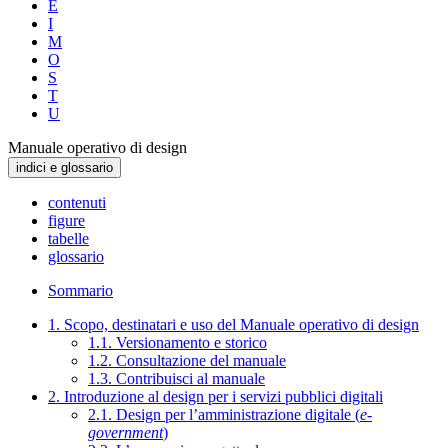
E
I
M
O
S
T
U
Manuale operativo di design
indici e glossario
contenuti
figure
tabelle
glossario
Sommario
1. Scopo, destinatari e uso del Manuale operativo di design
1.1. Versionamento e storico
1.2. Consultazione del manuale
1.3. Contribuisci al manuale
2. Introduzione al design per i servizi pubblici digitali
2.1. Design per l’amministrazione digitale (
e-
government
)