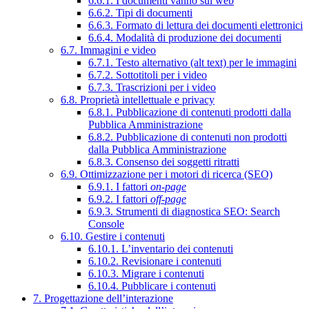
6.6.1. I documenti vanno sul web
6.6.2. Tipi di documenti
6.6.3. Formato di lettura dei documenti elettronici
6.6.4. Modalità di produzione dei documenti
6.7. Immagini e video
6.7.1. Testo alternativo (alt text) per le immagini
6.7.2. Sottotitoli per i video
6.7.3. Trascrizioni per i video
6.8. Proprietà intellettuale e privacy
6.8.1. Pubblicazione di contenuti prodotti dalla
Pubblica Amministrazione
6.8.2. Pubblicazione di contenuti non prodotti
dalla Pubblica Amministrazione
6.8.3. Consenso dei soggetti ritratti
6.9. Ottimizzazione per i motori di ricerca (SEO)
6.9.1. I fattori
on-page
6.9.2. I fattori
off-page
6.9.3. Strumenti di diagnostica SEO: Search
Console
6.10. Gestire i contenuti
6.10.1. L’inventario dei contenuti
6.10.2. Revisionare i contenuti
6.10.3. Migrare i contenuti
6.10.4. Pubblicare i contenuti
7. Progettazione dell’interazione