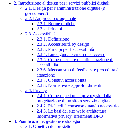
2. Introduzione al design per i servizi pubblici digitali
2.1. Design per l’amministrazione digitale (
e-
government
)
2.2. L’approccio progettuale
2.2.1. Buone pratiche
2.2.2. Principi
2.3. Accessibilità
2.3.1. Definizione
2.3.2. Accessibilità by design
2.3.3. Principi per l’accessibilità
2.3.4. Linee guida e criteri di successo
2.3.5. Come rilasciare una dichiarazione di
accessibilità
2.3.6. Meccanismo di feedback e procedura di
attuazione
2.3.7. Obiettivi accessibilità
2.3.8. Normativa e approfondimenti
2.4. Privacy
2.4.1. Come rispettare la privacy sin dalla
progettazione di un sito o servizio digitale
2.4.2. Richiedi il consenso quando necessario
2.4.3. Le basi del sito web: architettura,
informativa privacy, riferimenti DPO
3. Pianificazione, gestione e strategia
3.1. Obiettivi del progetto