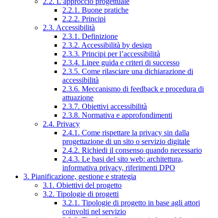
2.2. L’approccio progettuale
2.2.1. Buone pratiche
2.2.2. Principi
2.3. Accessibilità
2.3.1. Definizione
2.3.2. Accessibilità by design
2.3.3. Principi per l’accessibilità
2.3.4. Linee guida e criteri di successo
2.3.5. Come rilasciare una dichiarazione di
accessibilità
2.3.6. Meccanismo di feedback e procedura di
attuazione
2.3.7. Obiettivi accessibilità
2.3.8. Normativa e approfondimenti
2.4. Privacy
2.4.1. Come rispettare la privacy sin dalla
progettazione di un sito o servizio digitale
2.4.2. Richiedi il consenso quando necessario
2.4.3. Le basi del sito web: architettura,
informativa privacy, riferimenti DPO
3. Pianificazione, gestione e strategia
3.1. Obiettivi del progetto
3.2. Tipologie di progetti
3.2.1. Tipologie di progetto in base agli attori
coinvolti nel servizio