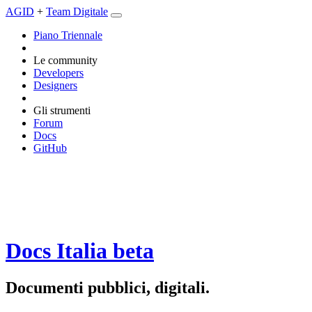
AGID
+
Team Digitale
Piano Triennale
Le community
Developers
Designers
Gli strumenti
Forum
Docs
GitHub
Docs Italia
beta
Documenti pubblici, digitali.