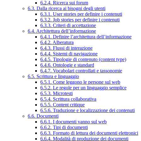
6.2.4. Ricerca sui forum
6.3. Dalla ricerca ai bisogni degli utenti
6.3.1. User stories per definire i contenuti
6.3.2. Job stories per definire i contenuti
6.3.3. Criteri di accettazione
6.4. Architettura dell’informazione
6.4.1. Definire l’architettura dell’informazione
6.4.2. Alberatura
6.4.3. Flussi di interazione
6.4.4. Sistemi di navigazione
6.4.5. Tipologie di contenuto (content type)
6.4.6. Ontologie e standard
6.4.7. Vocabolari controllati e tassonomie
6.5. Scrittura e linguaggio
6.5.1. Come leggono le persone sul web
6.5.2. Le regole per un linguaggio semplice
6.5.3. Microtesti
6.5.4. Scrittura collaborativa
6.5.5. Content critique
6.5.6. Traduzione e localizzazione dei contenuti
6.6. Documenti
6.6.1. I documenti vanno sul web
6.6.2. Tipi di documenti
6.6.3. Formato di lettura dei documenti elettronici
6.6.4. Modalità di produzione dei documenti