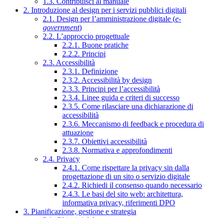
1.3. Contribuisci al manuale
2. Introduzione al design per i servizi pubblici digitali
2.1. Design per l’amministrazione digitale (
e-
government
)
2.2. L’approccio progettuale
2.2.1. Buone pratiche
2.2.2. Principi
2.3. Accessibilità
2.3.1. Definizione
2.3.2. Accessibilità by design
2.3.3. Principi per l’accessibilità
2.3.4. Linee guida e criteri di successo
2.3.5. Come rilasciare una dichiarazione di
accessibilità
2.3.6. Meccanismo di feedback e procedura di
attuazione
2.3.7. Obiettivi accessibilità
2.3.8. Normativa e approfondimenti
2.4. Privacy
2.4.1. Come rispettare la privacy sin dalla
progettazione di un sito o servizio digitale
2.4.2. Richiedi il consenso quando necessario
2.4.3. Le basi del sito web: architettura,
informativa privacy, riferimenti DPO
3. Pianificazione, gestione e strategia