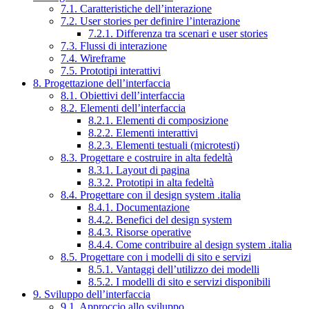
7.1. Caratteristiche dell’interazione
7.2. User stories per definire l’interazione
7.2.1. Differenza tra scenari e user stories
7.3. Flussi di interazione
7.4. Wireframe
7.5. Prototipi interattivi
8. Progettazione dell’interfaccia
8.1. Obiettivi dell’interfaccia
8.2. Elementi dell’interfaccia
8.2.1. Elementi di composizione
8.2.2. Elementi interattivi
8.2.3. Elementi testuali (microtesti)
8.3. Progettare e costruire in alta fedeltà
8.3.1. Layout di pagina
8.3.2. Prototipi in alta fedeltà
8.4. Progettare con il design system .italia
8.4.1. Documentazione
8.4.2. Benefici del design system
8.4.3. Risorse operative
8.4.4. Come contribuire al design system .italia
8.5. Progettare con i modelli di sito e servizi
8.5.1. Vantaggi dell’utilizzo dei modelli
8.5.2. I modelli di sito e servizi disponibili
9. Sviluppo dell’interfaccia
9.1. Approccio allo sviluppo