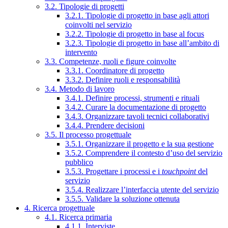
3.2. Tipologie di progetti
3.2.1. Tipologie di progetto in base agli attori
coinvolti nel servizio
3.2.2. Tipologie di progetto in base al focus
3.2.3. Tipologie di progetto in base all’ambito di
intervento
3.3. Competenze, ruoli e figure coinvolte
3.3.1. Coordinatore di progetto
3.3.2. Definire ruoli e responsabilità
3.4. Metodo di lavoro
3.4.1. Definire processi, strumenti e rituali
3.4.2. Curare la documentazione di progetto
3.4.3. Organizzare tavoli tecnici collaborativi
3.4.4. Prendere decisioni
3.5. Il processo progettuale
3.5.1. Organizzare il progetto e la sua gestione
3.5.2. Comprendere il contesto d’uso del servizio
pubblico
3.5.3. Progettare i processi e i
touchpoint
del
servizio
3.5.4. Realizzare l’interfaccia utente del servizio
3.5.5. Validare la soluzione ottenuta
4. Ricerca progettuale
4.1. Ricerca primaria
4.1.1. Interviste