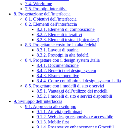
7.4. Wireframe
7.5. Prototipi interattivi
8. Progettazione dell’interfaccia
8.1. Obiettivi dell’interfaccia
8.2. Elementi dell’interfaccia
8.2.1. Elementi di composizione
8.2.2. Elementi interattivi
8.2.3. Elementi testuali (microtesti)
8.3. Progettare e costruire in alta fedeltà
8.3.1. Layout di pagina
8.3.2. Prototipi in alta fedeltà
8.4. Progettare con il design system .italia
8.4.1. Documentazione
8.4.2. Benefici del design system
8.4.3. Risorse operative
8.4.4. Come contribuire al design system .italia
8.5. Progettare con i modelli di sito e servizi
8.5.1. Vantaggi dell’utilizzo dei modelli
8.5.2. I modelli di sito e servizi disponibili
9. Sviluppo dell’interfaccia
9.1. Approccio allo sviluppo
9.1.1. Attività preliminari
9.1.2. Web design responsivo e accessibile
9.1.3. Mobile first
9.1.4. Progressive enhancement e Graceful