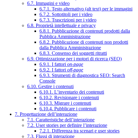
6.7. Immagini e video
6.7.1. Testo alternativo (alt text) per le immagini
6.7.2. Sottotitoli per i video
6.7.3. Trascrizioni per i video
6.8. Proprietà intellettuale e privacy
6.8.1. Pubblicazione di contenuti prodotti dalla
Pubblica Amministrazione
6.8.2. Pubblicazione di contenuti non prodotti
dalla Pubblica Amministrazione
6.8.3. Consenso dei soggetti ritratti
6.9. Ottimizzazione per i motori di ricerca (SEO)
6.9.1. I fattori
on-page
6.9.2. I fattori
off-page
6.9.3. Strumenti di diagnostica SEO: Search
Console
6.10. Gestire i contenuti
6.10.1. L’inventario dei contenuti
6.10.2. Revisionare i contenuti
6.10.3. Migrare i contenuti
6.10.4. Pubblicare i contenuti
7. Progettazione dell’interazione
7.1. Caratteristiche dell’interazione
7.2. User stories per definire l’interazione
7.2.1. Differenza tra scenari e user stories
7.3. Flussi di interazione