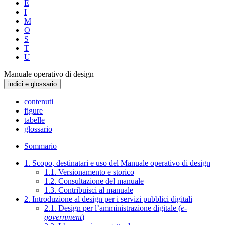
E
I
M
O
S
T
U
Manuale operativo di design
indici e glossario
contenuti
figure
tabelle
glossario
Sommario
1. Scopo, destinatari e uso del Manuale operativo di design
1.1. Versionamento e storico
1.2. Consultazione del manuale
1.3. Contribuisci al manuale
2. Introduzione al design per i servizi pubblici digitali
2.1. Design per l’amministrazione digitale (
e-
government
)