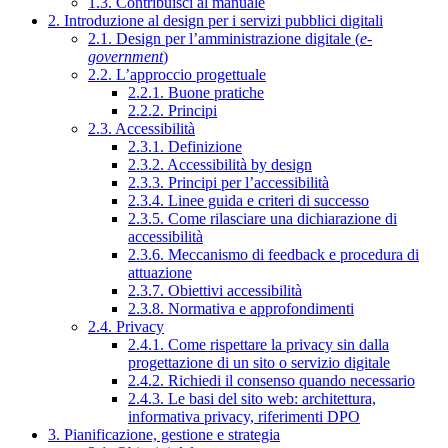
1.3. Contribuisci al manuale
2. Introduzione al design per i servizi pubblici digitali
2.1. Design per l’amministrazione digitale (
e-
government
)
2.2. L’approccio progettuale
2.2.1. Buone pratiche
2.2.2. Principi
2.3. Accessibilità
2.3.1. Definizione
2.3.2. Accessibilità by design
2.3.3. Principi per l’accessibilità
2.3.4. Linee guida e criteri di successo
2.3.5. Come rilasciare una dichiarazione di
accessibilità
2.3.6. Meccanismo di feedback e procedura di
attuazione
2.3.7. Obiettivi accessibilità
2.3.8. Normativa e approfondimenti
2.4. Privacy
2.4.1. Come rispettare la privacy sin dalla
progettazione di un sito o servizio digitale
2.4.2. Richiedi il consenso quando necessario
2.4.3. Le basi del sito web: architettura,
informativa privacy, riferimenti DPO
3. Pianificazione, gestione e strategia