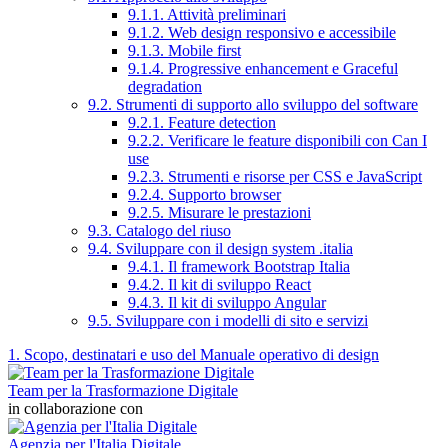
9.1.1. Attività preliminari
9.1.2. Web design responsivo e accessibile
9.1.3. Mobile first
9.1.4. Progressive enhancement e Graceful
degradation
9.2. Strumenti di supporto allo sviluppo del software
9.2.1. Feature detection
9.2.2. Verificare le feature disponibili con Can I
use
9.2.3. Strumenti e risorse per CSS e JavaScript
9.2.4. Supporto browser
9.2.5. Misurare le prestazioni
9.3. Catalogo del riuso
9.4. Sviluppare con il design system .italia
9.4.1. Il framework Bootstrap Italia
9.4.2. Il kit di sviluppo React
9.4.3. Il kit di sviluppo Angular
9.5. Sviluppare con i modelli di sito e servizi
1. Scopo, destinatari e uso del Manuale operativo di design
Team per la Trasformazione Digitale
in collaborazione con
Agenzia per l'Italia Digitale