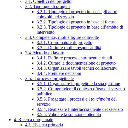
3.1. Obiettivi del progetto
3.2. Tipologie di progetti
3.2.1. Tipologie di progetto in base agli attori
coinvolti nel servizio
3.2.2. Tipologie di progetto in base al focus
3.2.3. Tipologie di progetto in base all’ambito di
intervento
3.3. Competenze, ruoli e figure coinvolte
3.3.1. Coordinatore di progetto
3.3.2. Definire ruoli e responsabilità
3.4. Metodo di lavoro
3.4.1. Definire processi, strumenti e rituali
3.4.2. Curare la documentazione di progetto
3.4.3. Organizzare tavoli tecnici collaborativi
3.4.4. Prendere decisioni
3.5. Il processo progettuale
3.5.1. Organizzare il progetto e la sua gestione
3.5.2. Comprendere il contesto d’uso del servizio
pubblico
3.5.3. Progettare i processi e i
touchpoint
del
servizio
3.5.4. Realizzare l’interfaccia utente del servizio
3.5.5. Validare la soluzione ottenuta
4. Ricerca progettuale
4.1. Ricerca primaria