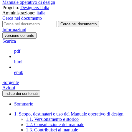
Manuale operativo di design
Progetto:
Designers Italia
Amministrazione:
italia
Cerca nel documento
Cerca nel documento
Informazioni
versione-corrente
Scarica
pdf
html
epub
Sorgente
Azioni
indice dei contenuti
Sommario
1. Scopo, destinatari e uso del Manuale operativo di design
1.1. Versionamento e storico
1.2. Consultazione del manuale
1.3. Contribuisci al manuale