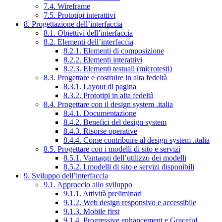
7.4. Wireframe
7.5. Prototipi interattivi
8. Progettazione dell’interfaccia
8.1. Obiettivi dell’interfaccia
8.2. Elementi dell’interfaccia
8.2.1. Elementi di composizione
8.2.2. Elementi interattivi
8.2.3. Elementi testuali (microtesti)
8.3. Progettare e costruire in alta fedeltà
8.3.1. Layout di pagina
8.3.2. Prototipi in alta fedeltà
8.4. Progettare con il design system .italia
8.4.1. Documentazione
8.4.2. Benefici del design system
8.4.3. Risorse operative
8.4.4. Come contribuire al design system .italia
8.5. Progettare con i modelli di sito e servizi
8.5.1. Vantaggi dell’utilizzo dei modelli
8.5.2. I modelli di sito e servizi disponibili
9. Sviluppo dell’interfaccia
9.1. Approccio allo sviluppo
9.1.1. Attività preliminari
9.1.2. Web design responsivo e accessibile
9.1.3. Mobile first
9.1.4. Progressive enhancement e Graceful