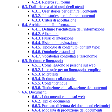
6.2.4. Ricerca sui forum
6.3. Dalla ricerca ai bisogni degli utenti
6.3.1. User stories per definire i contenuti
6.3.2. Job stories per definire i contenuti
6.3.3. Criteri di accettazione
6.4. Architettura dell’informazione
6.4.1. Definire l’architettura dell’informazione
6.4.2. Alberatura
6.4.3. Flussi di interazione
6.4.4. Sistemi di navigazione
6.4.5. Tipologie di contenuto (content type)
6.4.6. Ontologie e standard
6.4.7. Vocabolari controllati e tassonomie
6.5. Scrittura e linguaggio
6.5.1. Come leggono le persone sul web
6.5.2. Le regole per un linguaggio semplice
6.5.3. Microtesti
6.5.4. Scrittura collaborativa
6.5.5. Content critique
6.5.6. Traduzione e localizzazione dei contenuti
6.6. Documenti
6.6.1. I documenti vanno sul web
6.6.2. Tipi di documenti
6.6.3. Formato di lettura dei documenti elettronici
6.6.4. Modalità di produzione dei documenti