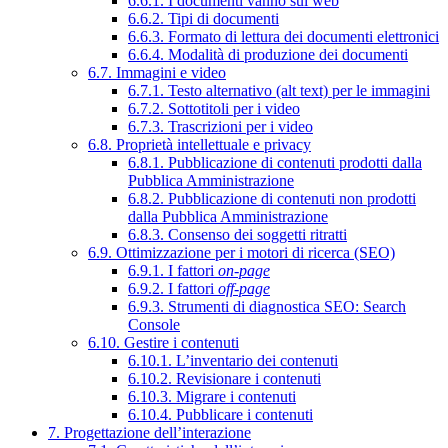
6.6.1. I documenti vanno sul web
6.6.2. Tipi di documenti
6.6.3. Formato di lettura dei documenti elettronici
6.6.4. Modalità di produzione dei documenti
6.7. Immagini e video
6.7.1. Testo alternativo (alt text) per le immagini
6.7.2. Sottotitoli per i video
6.7.3. Trascrizioni per i video
6.8. Proprietà intellettuale e privacy
6.8.1. Pubblicazione di contenuti prodotti dalla
Pubblica Amministrazione
6.8.2. Pubblicazione di contenuti non prodotti
dalla Pubblica Amministrazione
6.8.3. Consenso dei soggetti ritratti
6.9. Ottimizzazione per i motori di ricerca (SEO)
6.9.1. I fattori
on-page
6.9.2. I fattori
off-page
6.9.3. Strumenti di diagnostica SEO: Search
Console
6.10. Gestire i contenuti
6.10.1. L’inventario dei contenuti
6.10.2. Revisionare i contenuti
6.10.3. Migrare i contenuti
6.10.4. Pubblicare i contenuti
7. Progettazione dell’interazione