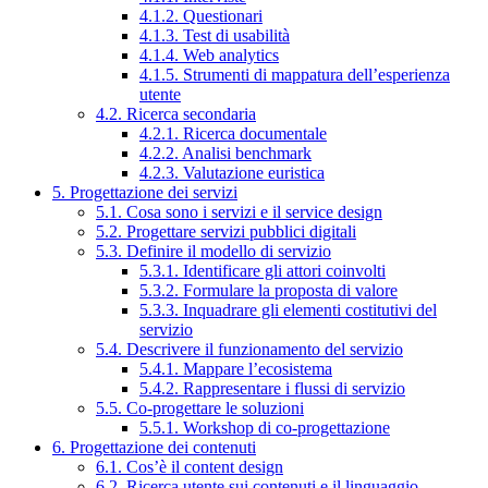
4.1.2. Questionari
4.1.3. Test di usabilità
4.1.4. Web analytics
4.1.5. Strumenti di mappatura dell’esperienza
utente
4.2. Ricerca secondaria
4.2.1. Ricerca documentale
4.2.2. Analisi benchmark
4.2.3. Valutazione euristica
5. Progettazione dei servizi
5.1. Cosa sono i servizi e il service design
5.2. Progettare servizi pubblici digitali
5.3. Definire il modello di servizio
5.3.1. Identificare gli attori coinvolti
5.3.2. Formulare la proposta di valore
5.3.3. Inquadrare gli elementi costitutivi del
servizio
5.4. Descrivere il funzionamento del servizio
5.4.1. Mappare l’ecosistema
5.4.2. Rappresentare i flussi di servizio
5.5. Co-progettare le soluzioni
5.5.1. Workshop di co-progettazione
6. Progettazione dei contenuti
6.1. Cos’è il content design
6.2. Ricerca utente sui contenuti e il linguaggio