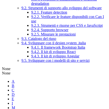
degradation
9.2. Strumenti di supporto allo sviluppo del software
9.2.1. Feature detection
9.2.2. Verificare le feature disponibili con Can I
use
9.2.3. Strumenti e risorse per CSS e JavaScript
9.2.4. Supporto browser
9.2.5. Misurare le prestazioni
9.3. Catalogo del riuso
9.4. Sviluppare con il design system .italia
9.4.1. Il framework Bootstrap Italia
9.4.2. Il kit di sviluppo React
9.4.3. Il kit di sviluppo Angular
9.5. Sviluppare con i modelli di sito e servizi
None
None
A
B
C
D
E
I
M