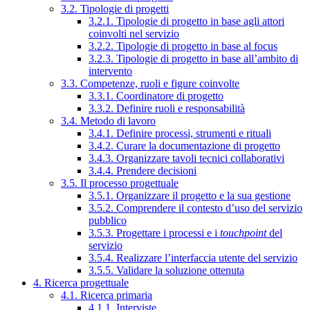
3.2. Tipologie di progetti
3.2.1. Tipologie di progetto in base agli attori
coinvolti nel servizio
3.2.2. Tipologie di progetto in base al focus
3.2.3. Tipologie di progetto in base all’ambito di
intervento
3.3. Competenze, ruoli e figure coinvolte
3.3.1. Coordinatore di progetto
3.3.2. Definire ruoli e responsabilità
3.4. Metodo di lavoro
3.4.1. Definire processi, strumenti e rituali
3.4.2. Curare la documentazione di progetto
3.4.3. Organizzare tavoli tecnici collaborativi
3.4.4. Prendere decisioni
3.5. Il processo progettuale
3.5.1. Organizzare il progetto e la sua gestione
3.5.2. Comprendere il contesto d’uso del servizio
pubblico
3.5.3. Progettare i processi e i
touchpoint
del
servizio
3.5.4. Realizzare l’interfaccia utente del servizio
3.5.5. Validare la soluzione ottenuta
4. Ricerca progettuale
4.1. Ricerca primaria
4.1.1. Interviste