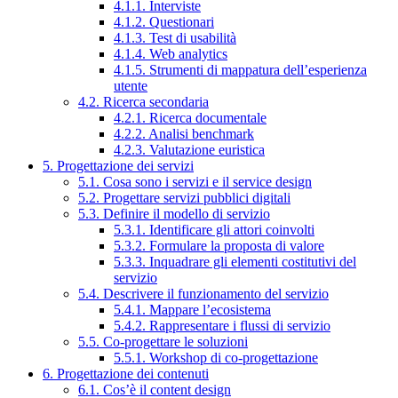
4.1.1. Interviste
4.1.2. Questionari
4.1.3. Test di usabilità
4.1.4. Web analytics
4.1.5. Strumenti di mappatura dell’esperienza
utente
4.2. Ricerca secondaria
4.2.1. Ricerca documentale
4.2.2. Analisi benchmark
4.2.3. Valutazione euristica
5. Progettazione dei servizi
5.1. Cosa sono i servizi e il service design
5.2. Progettare servizi pubblici digitali
5.3. Definire il modello di servizio
5.3.1. Identificare gli attori coinvolti
5.3.2. Formulare la proposta di valore
5.3.3. Inquadrare gli elementi costitutivi del
servizio
5.4. Descrivere il funzionamento del servizio
5.4.1. Mappare l’ecosistema
5.4.2. Rappresentare i flussi di servizio
5.5. Co-progettare le soluzioni
5.5.1. Workshop di co-progettazione
6. Progettazione dei contenuti
6.1. Cos’è il content design