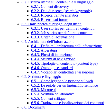
6.2. Ricerca utente sui contenuti e il linguaggio
6.2.1. Content discovery
6.2.2. Dati di ricerca (search keywords)
6.2.3. Ricerca tramite analytics
6.2.4. Ricerca sui forum
6.3. Dalla ricerca ai bisogni degli utenti
6.3.1. User stories per definire i contenuti
6.3.2. Job stories per definire i contenuti
6.3.3. Criteri di accettazione
6.4. Architettura dell’informazione
6.4.1. Definire l’architettura dell’informazione
6.4.2. Alberatura
6.4.3. Flussi di interazione
6.4.4. Sistemi di navigazione
6.4.5. Tipologie di contenuto (content type)
6.4.6. Ontologie e standard
6.4.7. Vocabolari controllati e tassonomie
6.5. Scrittura e linguaggio
6.5.1. Come leggono le persone sul web
6.5.2. Le regole per un linguaggio semplice
6.5.3. Microtesti
6.5.4. Scrittura collaborativa
6.5.5. Content critique
6.5.6. Traduzione e localizzazione dei contenuti
6.6. Documenti