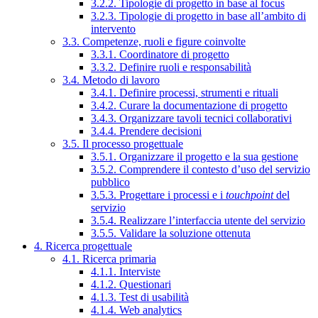
3.2.2. Tipologie di progetto in base al focus
3.2.3. Tipologie di progetto in base all’ambito di
intervento
3.3. Competenze, ruoli e figure coinvolte
3.3.1. Coordinatore di progetto
3.3.2. Definire ruoli e responsabilità
3.4. Metodo di lavoro
3.4.1. Definire processi, strumenti e rituali
3.4.2. Curare la documentazione di progetto
3.4.3. Organizzare tavoli tecnici collaborativi
3.4.4. Prendere decisioni
3.5. Il processo progettuale
3.5.1. Organizzare il progetto e la sua gestione
3.5.2. Comprendere il contesto d’uso del servizio
pubblico
3.5.3. Progettare i processi e i
touchpoint
del
servizio
3.5.4. Realizzare l’interfaccia utente del servizio
3.5.5. Validare la soluzione ottenuta
4. Ricerca progettuale
4.1. Ricerca primaria
4.1.1. Interviste
4.1.2. Questionari
4.1.3. Test di usabilità
4.1.4. Web analytics