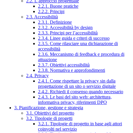
2.2. L’approccio progettuale
2.2.1. Buone pratiche
2.2.2. Principi
2.3. Accessibilità
2.3.1. Definizione
2.3.2. Accessibilità by design
2.3.3. Principi per l’accessibilità
2.3.4. Linee guida e criteri di successo
2.3.5. Come rilasciare una dichiarazione di
accessibilità
2.3.6. Meccanismo di feedback e procedura di
attuazione
2.3.7. Obiettivi accessibilità
2.3.8. Normativa e approfondimenti
2.4. Privacy
2.4.1. Come rispettare la privacy sin dalla
progettazione di un sito o servizio digitale
2.4.2. Richiedi il consenso quando necessario
2.4.3. Le basi del sito web: architettura,
informativa privacy, riferimenti DPO
3. Pianificazione, gestione e strategia
3.1. Obiettivi del progetto
3.2. Tipologie di progetti
3.2.1. Tipologie di progetto in base agli attori
coinvolti nel servizio