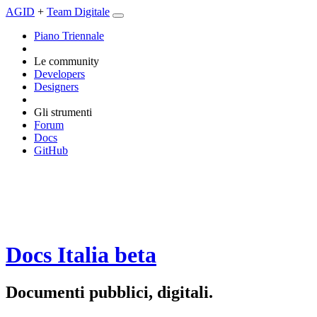
AGID
+
Team Digitale
Piano Triennale
Le community
Developers
Designers
Gli strumenti
Forum
Docs
GitHub
Docs Italia
beta
Documenti pubblici, digitali.