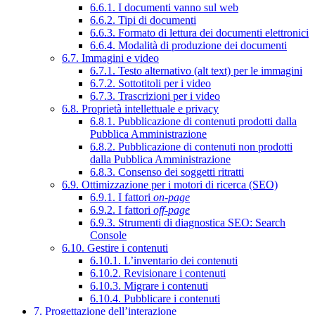
6.6.1. I documenti vanno sul web
6.6.2. Tipi di documenti
6.6.3. Formato di lettura dei documenti elettronici
6.6.4. Modalità di produzione dei documenti
6.7. Immagini e video
6.7.1. Testo alternativo (alt text) per le immagini
6.7.2. Sottotitoli per i video
6.7.3. Trascrizioni per i video
6.8. Proprietà intellettuale e privacy
6.8.1. Pubblicazione di contenuti prodotti dalla
Pubblica Amministrazione
6.8.2. Pubblicazione di contenuti non prodotti
dalla Pubblica Amministrazione
6.8.3. Consenso dei soggetti ritratti
6.9. Ottimizzazione per i motori di ricerca (SEO)
6.9.1. I fattori
on-page
6.9.2. I fattori
off-page
6.9.3. Strumenti di diagnostica SEO: Search
Console
6.10. Gestire i contenuti
6.10.1. L’inventario dei contenuti
6.10.2. Revisionare i contenuti
6.10.3. Migrare i contenuti
6.10.4. Pubblicare i contenuti
7. Progettazione dell’interazione