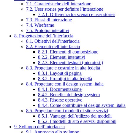
7.1. Caratteristiche dell’interazione
7.2. User stories per definire l’interazione
7.2.1. Differenza tra scenari e user stories
7.3. Flussi di interazione
7.4. Wireframe
7.5. Prototipi interattivi
8. Progettazione dell’interfaccia
8.1. Obiettivi dell’interfaccia
8.2. Elementi dell’interfaccia
8.2.1. Elementi di composizione
8.2.2. Elementi interattivi
8.2.3. Elementi testuali (microtesti)
8.3. Progettare e costruire in alta fedeltà
8.3.1. Layout di pagina
8.3.2. Prototipi in alta fedeltà
8.4. Progettare con il design system .italia
8.4.1. Documentazione
8.4.2. Benefici del design system
8.4.3. Risorse operative
8.4.4. Come contribuire al design system .italia
8.5. Progettare con i modelli di sito e servizi
8.5.1. Vantaggi dell’utilizzo dei modelli
8.5.2. I modelli di sito e servizi disponibili
9. Sviluppo dell’interfaccia
9.1. Approccio allo sviluppo