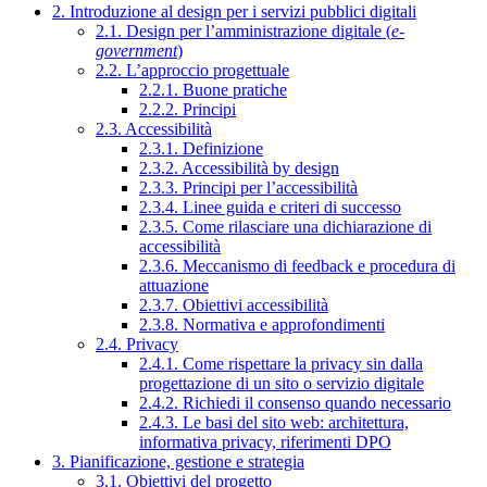
2. Introduzione al design per i servizi pubblici digitali
2.1. Design per l’amministrazione digitale (
e-
government
)
2.2. L’approccio progettuale
2.2.1. Buone pratiche
2.2.2. Principi
2.3. Accessibilità
2.3.1. Definizione
2.3.2. Accessibilità by design
2.3.3. Principi per l’accessibilità
2.3.4. Linee guida e criteri di successo
2.3.5. Come rilasciare una dichiarazione di
accessibilità
2.3.6. Meccanismo di feedback e procedura di
attuazione
2.3.7. Obiettivi accessibilità
2.3.8. Normativa e approfondimenti
2.4. Privacy
2.4.1. Come rispettare la privacy sin dalla
progettazione di un sito o servizio digitale
2.4.2. Richiedi il consenso quando necessario
2.4.3. Le basi del sito web: architettura,
informativa privacy, riferimenti DPO
3. Pianificazione, gestione e strategia
3.1. Obiettivi del progetto