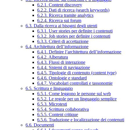
6.2.1. Content discovery
6.2.2. Dati di ricerca (search keywords)
6.2.3. Ricerca tramite analytics
6.2.4. Ricerca sui forum
6.3. Dalla ricerca ai bisogni degli utenti
6.3.1. User stories per definire i contenuti
6.3.2. Job stories per definire i contenuti
6.3.3. Criteri di accettazione
6.4. Architettura dell’informazione
6.4.1. Definire l’architettura dell’informazione
6.4.2. Alberatura
6.4.3. Flussi di interazione
6.4.4. Sistemi di navigazione
6.4.5. Tipologie di contenuto (content type)
6.4.6. Ontologie e standard
6.4.7. Vocabolari controllati e tassonomie
6.5. Scrittura e linguaggio
6.5.1. Come leggono le persone sul web
6.5.2. Le regole per un linguaggio semplice
6.5.3. Microtesti
6.5.4. Scrittura collaborativa
6.5.5. Content critique
6.5.6. Traduzione e localizzazione dei contenuti
6.6. Documenti