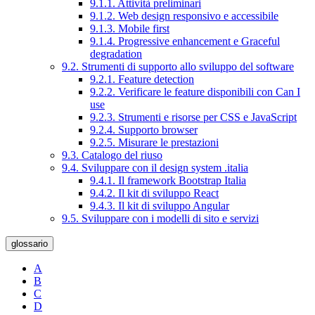
9.1.1. Attività preliminari
9.1.2. Web design responsivo e accessibile
9.1.3. Mobile first
9.1.4. Progressive enhancement e Graceful
degradation
9.2. Strumenti di supporto allo sviluppo del software
9.2.1. Feature detection
9.2.2. Verificare le feature disponibili con Can I
use
9.2.3. Strumenti e risorse per CSS e JavaScript
9.2.4. Supporto browser
9.2.5. Misurare le prestazioni
9.3. Catalogo del riuso
9.4. Sviluppare con il design system .italia
9.4.1. Il framework Bootstrap Italia
9.4.2. Il kit di sviluppo React
9.4.3. Il kit di sviluppo Angular
9.5. Sviluppare con i modelli di sito e servizi
glossario
A
B
C
D