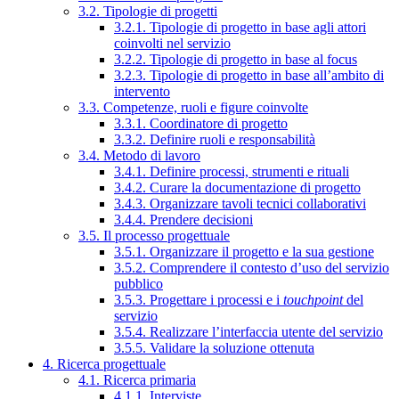
3.2. Tipologie di progetti
3.2.1. Tipologie di progetto in base agli attori
coinvolti nel servizio
3.2.2. Tipologie di progetto in base al focus
3.2.3. Tipologie di progetto in base all’ambito di
intervento
3.3. Competenze, ruoli e figure coinvolte
3.3.1. Coordinatore di progetto
3.3.2. Definire ruoli e responsabilità
3.4. Metodo di lavoro
3.4.1. Definire processi, strumenti e rituali
3.4.2. Curare la documentazione di progetto
3.4.3. Organizzare tavoli tecnici collaborativi
3.4.4. Prendere decisioni
3.5. Il processo progettuale
3.5.1. Organizzare il progetto e la sua gestione
3.5.2. Comprendere il contesto d’uso del servizio
pubblico
3.5.3. Progettare i processi e i
touchpoint
del
servizio
3.5.4. Realizzare l’interfaccia utente del servizio
3.5.5. Validare la soluzione ottenuta
4. Ricerca progettuale
4.1. Ricerca primaria
4.1.1. Interviste