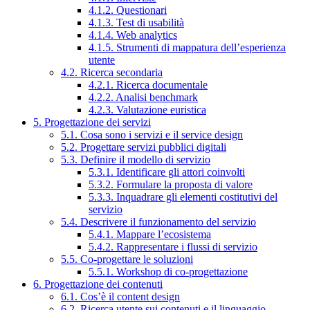
4.1.2. Questionari
4.1.3. Test di usabilità
4.1.4. Web analytics
4.1.5. Strumenti di mappatura dell’esperienza
utente
4.2. Ricerca secondaria
4.2.1. Ricerca documentale
4.2.2. Analisi benchmark
4.2.3. Valutazione euristica
5. Progettazione dei servizi
5.1. Cosa sono i servizi e il service design
5.2. Progettare servizi pubblici digitali
5.3. Definire il modello di servizio
5.3.1. Identificare gli attori coinvolti
5.3.2. Formulare la proposta di valore
5.3.3. Inquadrare gli elementi costitutivi del
servizio
5.4. Descrivere il funzionamento del servizio
5.4.1. Mappare l’ecosistema
5.4.2. Rappresentare i flussi di servizio
5.5. Co-progettare le soluzioni
5.5.1. Workshop di co-progettazione
6. Progettazione dei contenuti
6.1. Cos’è il content design
6.2. Ricerca utente sui contenuti e il linguaggio