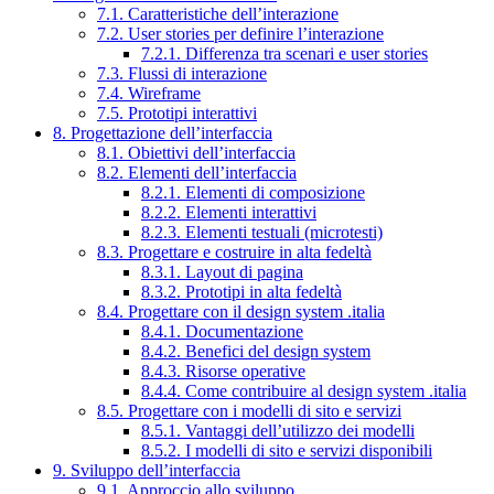
7.1. Caratteristiche dell’interazione
7.2. User stories per definire l’interazione
7.2.1. Differenza tra scenari e user stories
7.3. Flussi di interazione
7.4. Wireframe
7.5. Prototipi interattivi
8. Progettazione dell’interfaccia
8.1. Obiettivi dell’interfaccia
8.2. Elementi dell’interfaccia
8.2.1. Elementi di composizione
8.2.2. Elementi interattivi
8.2.3. Elementi testuali (microtesti)
8.3. Progettare e costruire in alta fedeltà
8.3.1. Layout di pagina
8.3.2. Prototipi in alta fedeltà
8.4. Progettare con il design system .italia
8.4.1. Documentazione
8.4.2. Benefici del design system
8.4.3. Risorse operative
8.4.4. Come contribuire al design system .italia
8.5. Progettare con i modelli di sito e servizi
8.5.1. Vantaggi dell’utilizzo dei modelli
8.5.2. I modelli di sito e servizi disponibili
9. Sviluppo dell’interfaccia
9.1. Approccio allo sviluppo