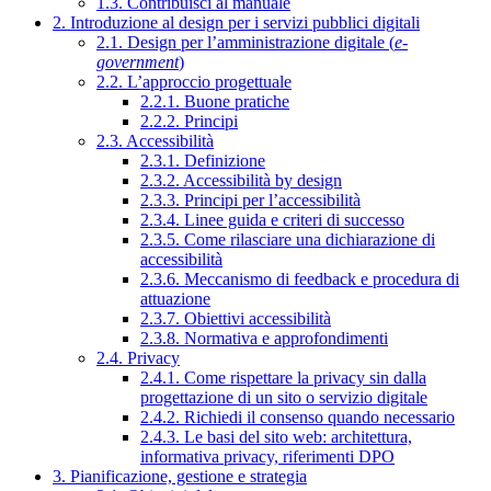
1.3. Contribuisci al manuale
2. Introduzione al design per i servizi pubblici digitali
2.1. Design per l’amministrazione digitale (
e-
government
)
2.2. L’approccio progettuale
2.2.1. Buone pratiche
2.2.2. Principi
2.3. Accessibilità
2.3.1. Definizione
2.3.2. Accessibilità by design
2.3.3. Principi per l’accessibilità
2.3.4. Linee guida e criteri di successo
2.3.5. Come rilasciare una dichiarazione di
accessibilità
2.3.6. Meccanismo di feedback e procedura di
attuazione
2.3.7. Obiettivi accessibilità
2.3.8. Normativa e approfondimenti
2.4. Privacy
2.4.1. Come rispettare la privacy sin dalla
progettazione di un sito o servizio digitale
2.4.2. Richiedi il consenso quando necessario
2.4.3. Le basi del sito web: architettura,
informativa privacy, riferimenti DPO
3. Pianificazione, gestione e strategia