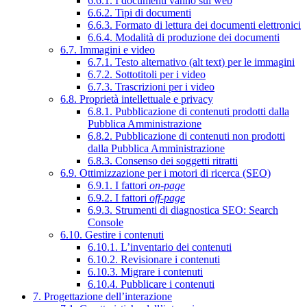
6.6.1. I documenti vanno sul web
6.6.2. Tipi di documenti
6.6.3. Formato di lettura dei documenti elettronici
6.6.4. Modalità di produzione dei documenti
6.7. Immagini e video
6.7.1. Testo alternativo (alt text) per le immagini
6.7.2. Sottotitoli per i video
6.7.3. Trascrizioni per i video
6.8. Proprietà intellettuale e privacy
6.8.1. Pubblicazione di contenuti prodotti dalla
Pubblica Amministrazione
6.8.2. Pubblicazione di contenuti non prodotti
dalla Pubblica Amministrazione
6.8.3. Consenso dei soggetti ritratti
6.9. Ottimizzazione per i motori di ricerca (SEO)
6.9.1. I fattori
on-page
6.9.2. I fattori
off-page
6.9.3. Strumenti di diagnostica SEO: Search
Console
6.10. Gestire i contenuti
6.10.1. L’inventario dei contenuti
6.10.2. Revisionare i contenuti
6.10.3. Migrare i contenuti
6.10.4. Pubblicare i contenuti
7. Progettazione dell’interazione