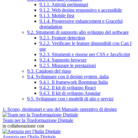
9.1.1. Attività preliminari
9.1.2. Web design responsivo e accessibile
9.1.3. Mobile first
9.1.4. Progressive enhancement e Graceful
degradation
9.2. Strumenti di supporto allo sviluppo del software
9.2.1. Feature detection
9.2.2. Verificare le feature disponibili con Can I
use
9.2.3. Strumenti e risorse per CSS e JavaScript
9.2.4. Supporto browser
9.2.5. Misurare le prestazioni
9.3. Catalogo del riuso
9.4. Sviluppare con il design system .italia
9.4.1. Il framework Bootstrap Italia
9.4.2. Il kit di sviluppo React
9.4.3. Il kit di sviluppo Angular
9.5. Sviluppare con i modelli di sito e servizi
1. Scopo, destinatari e uso del Manuale operativo di design
Team per la Trasformazione Digitale
in collaborazione con
Agenzia per l'Italia Digitale