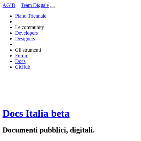
AGID
+
Team Digitale
Piano Triennale
Le community
Developers
Designers
Gli strumenti
Forum
Docs
GitHub
Docs Italia
beta
Documenti pubblici, digitali.