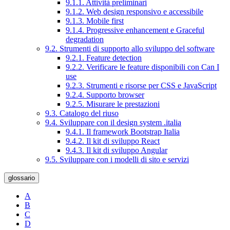
9.1.1. Attività preliminari
9.1.2. Web design responsivo e accessibile
9.1.3. Mobile first
9.1.4. Progressive enhancement e Graceful
degradation
9.2. Strumenti di supporto allo sviluppo del software
9.2.1. Feature detection
9.2.2. Verificare le feature disponibili con Can I
use
9.2.3. Strumenti e risorse per CSS e JavaScript
9.2.4. Supporto browser
9.2.5. Misurare le prestazioni
9.3. Catalogo del riuso
9.4. Sviluppare con il design system .italia
9.4.1. Il framework Bootstrap Italia
9.4.2. Il kit di sviluppo React
9.4.3. Il kit di sviluppo Angular
9.5. Sviluppare con i modelli di sito e servizi
glossario
A
B
C
D