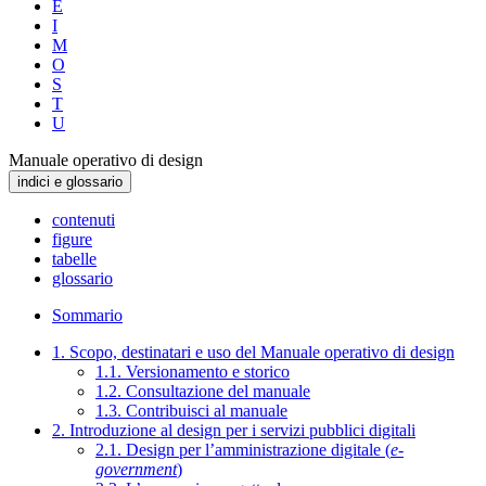
E
I
M
O
S
T
U
Manuale operativo di design
indici e glossario
contenuti
figure
tabelle
glossario
Sommario
1. Scopo, destinatari e uso del Manuale operativo di design
1.1. Versionamento e storico
1.2. Consultazione del manuale
1.3. Contribuisci al manuale
2. Introduzione al design per i servizi pubblici digitali
2.1. Design per l’amministrazione digitale (
e-
government
)