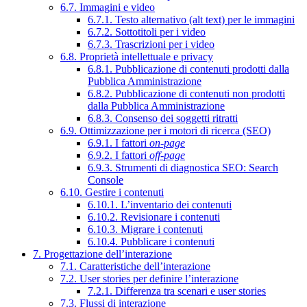
6.7. Immagini e video
6.7.1. Testo alternativo (alt text) per le immagini
6.7.2. Sottotitoli per i video
6.7.3. Trascrizioni per i video
6.8. Proprietà intellettuale e privacy
6.8.1. Pubblicazione di contenuti prodotti dalla
Pubblica Amministrazione
6.8.2. Pubblicazione di contenuti non prodotti
dalla Pubblica Amministrazione
6.8.3. Consenso dei soggetti ritratti
6.9. Ottimizzazione per i motori di ricerca (SEO)
6.9.1. I fattori
on-page
6.9.2. I fattori
off-page
6.9.3. Strumenti di diagnostica SEO: Search
Console
6.10. Gestire i contenuti
6.10.1. L’inventario dei contenuti
6.10.2. Revisionare i contenuti
6.10.3. Migrare i contenuti
6.10.4. Pubblicare i contenuti
7. Progettazione dell’interazione
7.1. Caratteristiche dell’interazione
7.2. User stories per definire l’interazione
7.2.1. Differenza tra scenari e user stories
7.3. Flussi di interazione