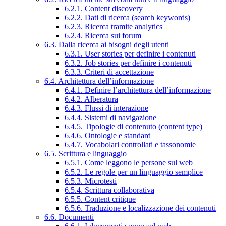
6.2.1. Content discovery
6.2.2. Dati di ricerca (search keywords)
6.2.3. Ricerca tramite analytics
6.2.4. Ricerca sui forum
6.3. Dalla ricerca ai bisogni degli utenti
6.3.1. User stories per definire i contenuti
6.3.2. Job stories per definire i contenuti
6.3.3. Criteri di accettazione
6.4. Architettura dell’informazione
6.4.1. Definire l’architettura dell’informazione
6.4.2. Alberatura
6.4.3. Flussi di interazione
6.4.4. Sistemi di navigazione
6.4.5. Tipologie di contenuto (content type)
6.4.6. Ontologie e standard
6.4.7. Vocabolari controllati e tassonomie
6.5. Scrittura e linguaggio
6.5.1. Come leggono le persone sul web
6.5.2. Le regole per un linguaggio semplice
6.5.3. Microtesti
6.5.4. Scrittura collaborativa
6.5.5. Content critique
6.5.6. Traduzione e localizzazione dei contenuti
6.6. Documenti