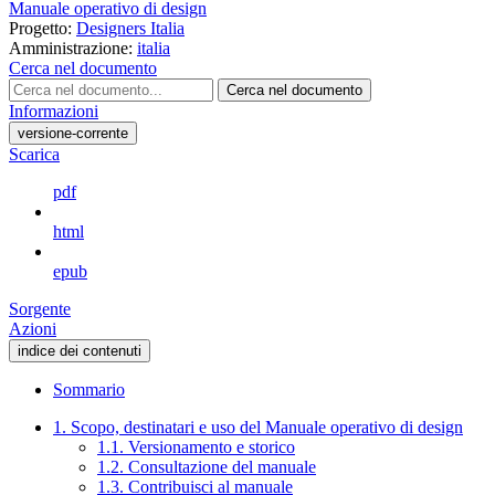
Manuale operativo di design
Progetto:
Designers Italia
Amministrazione:
italia
Cerca nel documento
Cerca nel documento
Informazioni
versione-corrente
Scarica
pdf
html
epub
Sorgente
Azioni
indice dei contenuti
Sommario
1. Scopo, destinatari e uso del Manuale operativo di design
1.1. Versionamento e storico
1.2. Consultazione del manuale
1.3. Contribuisci al manuale