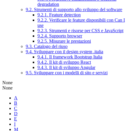
degradation
9.2. Strumenti di supporto allo sviluppo del software
9.2.1. Feature detection
9.2.2. Verificare le feature disponibili con Can I
use
9.2.3. Strumenti e risorse per CSS e JavaScript
9.2.4. Supporto browser
9.2.5. Misurare le prestazioni
9.3. Catalogo del riuso
9.4. Sviluppare con il design system .italia
9.4.1. Il framework Bootstrap Italia
9.4.2. Il kit di sviluppo React
9.4.3. Il kit di sviluppo Angular
9.5. Sviluppare con i modelli di sito e servizi
None
None
A
B
C
D
E
I
M