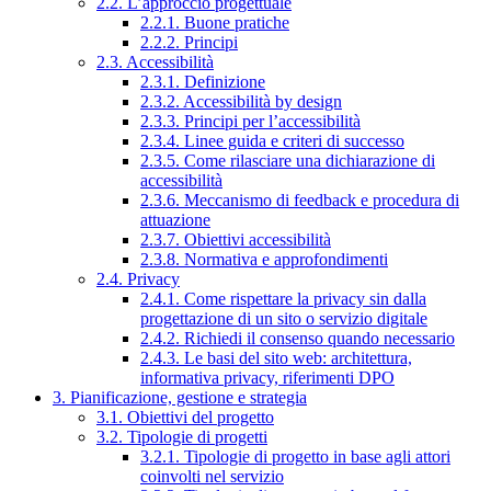
2.2. L’approccio progettuale
2.2.1. Buone pratiche
2.2.2. Principi
2.3. Accessibilità
2.3.1. Definizione
2.3.2. Accessibilità by design
2.3.3. Principi per l’accessibilità
2.3.4. Linee guida e criteri di successo
2.3.5. Come rilasciare una dichiarazione di
accessibilità
2.3.6. Meccanismo di feedback e procedura di
attuazione
2.3.7. Obiettivi accessibilità
2.3.8. Normativa e approfondimenti
2.4. Privacy
2.4.1. Come rispettare la privacy sin dalla
progettazione di un sito o servizio digitale
2.4.2. Richiedi il consenso quando necessario
2.4.3. Le basi del sito web: architettura,
informativa privacy, riferimenti DPO
3. Pianificazione, gestione e strategia
3.1. Obiettivi del progetto
3.2. Tipologie di progetti
3.2.1. Tipologie di progetto in base agli attori
coinvolti nel servizio