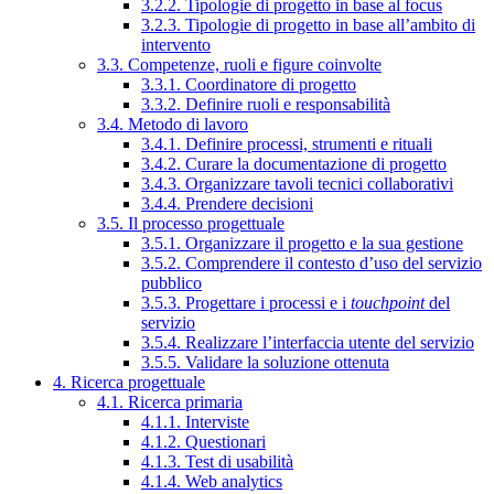
3.2.2. Tipologie di progetto in base al focus
3.2.3. Tipologie di progetto in base all’ambito di
intervento
3.3. Competenze, ruoli e figure coinvolte
3.3.1. Coordinatore di progetto
3.3.2. Definire ruoli e responsabilità
3.4. Metodo di lavoro
3.4.1. Definire processi, strumenti e rituali
3.4.2. Curare la documentazione di progetto
3.4.3. Organizzare tavoli tecnici collaborativi
3.4.4. Prendere decisioni
3.5. Il processo progettuale
3.5.1. Organizzare il progetto e la sua gestione
3.5.2. Comprendere il contesto d’uso del servizio
pubblico
3.5.3. Progettare i processi e i
touchpoint
del
servizio
3.5.4. Realizzare l’interfaccia utente del servizio
3.5.5. Validare la soluzione ottenuta
4. Ricerca progettuale
4.1. Ricerca primaria
4.1.1. Interviste
4.1.2. Questionari
4.1.3. Test di usabilità
4.1.4. Web analytics