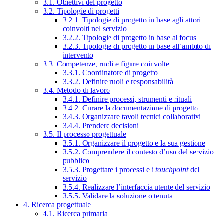
3.1. Obiettivi del progetto
3.2. Tipologie di progetti
3.2.1. Tipologie di progetto in base agli attori
coinvolti nel servizio
3.2.2. Tipologie di progetto in base al focus
3.2.3. Tipologie di progetto in base all’ambito di
intervento
3.3. Competenze, ruoli e figure coinvolte
3.3.1. Coordinatore di progetto
3.3.2. Definire ruoli e responsabilità
3.4. Metodo di lavoro
3.4.1. Definire processi, strumenti e rituali
3.4.2. Curare la documentazione di progetto
3.4.3. Organizzare tavoli tecnici collaborativi
3.4.4. Prendere decisioni
3.5. Il processo progettuale
3.5.1. Organizzare il progetto e la sua gestione
3.5.2. Comprendere il contesto d’uso del servizio
pubblico
3.5.3. Progettare i processi e i
touchpoint
del
servizio
3.5.4. Realizzare l’interfaccia utente del servizio
3.5.5. Validare la soluzione ottenuta
4. Ricerca progettuale
4.1. Ricerca primaria