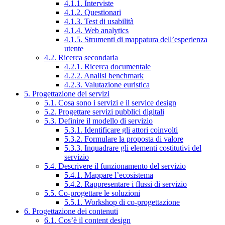
4.1.1. Interviste
4.1.2. Questionari
4.1.3. Test di usabilità
4.1.4. Web analytics
4.1.5. Strumenti di mappatura dell’esperienza
utente
4.2. Ricerca secondaria
4.2.1. Ricerca documentale
4.2.2. Analisi benchmark
4.2.3. Valutazione euristica
5. Progettazione dei servizi
5.1. Cosa sono i servizi e il service design
5.2. Progettare servizi pubblici digitali
5.3. Definire il modello di servizio
5.3.1. Identificare gli attori coinvolti
5.3.2. Formulare la proposta di valore
5.3.3. Inquadrare gli elementi costitutivi del
servizio
5.4. Descrivere il funzionamento del servizio
5.4.1. Mappare l’ecosistema
5.4.2. Rappresentare i flussi di servizio
5.5. Co-progettare le soluzioni
5.5.1. Workshop di co-progettazione
6. Progettazione dei contenuti
6.1. Cos’è il content design