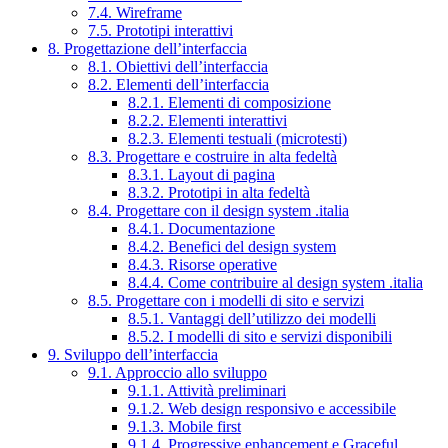
7.4. Wireframe
7.5. Prototipi interattivi
8. Progettazione dell’interfaccia
8.1. Obiettivi dell’interfaccia
8.2. Elementi dell’interfaccia
8.2.1. Elementi di composizione
8.2.2. Elementi interattivi
8.2.3. Elementi testuali (microtesti)
8.3. Progettare e costruire in alta fedeltà
8.3.1. Layout di pagina
8.3.2. Prototipi in alta fedeltà
8.4. Progettare con il design system .italia
8.4.1. Documentazione
8.4.2. Benefici del design system
8.4.3. Risorse operative
8.4.4. Come contribuire al design system .italia
8.5. Progettare con i modelli di sito e servizi
8.5.1. Vantaggi dell’utilizzo dei modelli
8.5.2. I modelli di sito e servizi disponibili
9. Sviluppo dell’interfaccia
9.1. Approccio allo sviluppo
9.1.1. Attività preliminari
9.1.2. Web design responsivo e accessibile
9.1.3. Mobile first
9.1.4. Progressive enhancement e Graceful