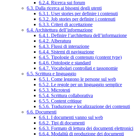
6.2.4. Ricerca sui forum
6.3. Dalla ricerca ai bisogni degli utenti
6.3.1. User stories per definire i contenuti
6.3.2. Job stories per definire i contenuti
6.3.3. Criteri di accettazione
6.4. Architettura dell’informazione
6.4.1. Definire l’architettura dell’informazione
6.4.2. Alberatura
6.4.3. Flussi di interazione
6.4.4. Sistemi di navigazione
6.4.5. Tipologie di contenuto (content type)
6.4.6. Ontologie e standard
6.4.7. Vocabolari controllati e tassonomie
6.5. Scrittura e linguaggio
6.5.1. Come leggono le persone sul web
6.5.2. Le regole per un linguaggio semplice
6.5.3. Microtesti
6.5.4. Scrittura collaborativa
6.5.5. Content critique
6.5.6. Traduzione e localizzazione dei contenuti
6.6. Documenti
6.6.1. I documenti vanno sul web
6.6.2. Tipi di documenti
6.6.3. Formato di lettura dei documenti elettronici
6.6.4. Modalità di produzione dei documenti