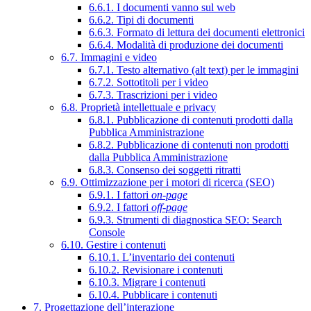
6.6.1. I documenti vanno sul web
6.6.2. Tipi di documenti
6.6.3. Formato di lettura dei documenti elettronici
6.6.4. Modalità di produzione dei documenti
6.7. Immagini e video
6.7.1. Testo alternativo (alt text) per le immagini
6.7.2. Sottotitoli per i video
6.7.3. Trascrizioni per i video
6.8. Proprietà intellettuale e privacy
6.8.1. Pubblicazione di contenuti prodotti dalla
Pubblica Amministrazione
6.8.2. Pubblicazione di contenuti non prodotti
dalla Pubblica Amministrazione
6.8.3. Consenso dei soggetti ritratti
6.9. Ottimizzazione per i motori di ricerca (SEO)
6.9.1. I fattori
on-page
6.9.2. I fattori
off-page
6.9.3. Strumenti di diagnostica SEO: Search
Console
6.10. Gestire i contenuti
6.10.1. L’inventario dei contenuti
6.10.2. Revisionare i contenuti
6.10.3. Migrare i contenuti
6.10.4. Pubblicare i contenuti
7. Progettazione dell’interazione