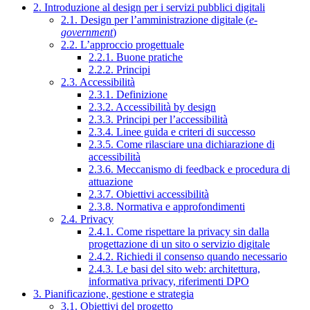
2. Introduzione al design per i servizi pubblici digitali
2.1. Design per l’amministrazione digitale (
e-
government
)
2.2. L’approccio progettuale
2.2.1. Buone pratiche
2.2.2. Principi
2.3. Accessibilità
2.3.1. Definizione
2.3.2. Accessibilità by design
2.3.3. Principi per l’accessibilità
2.3.4. Linee guida e criteri di successo
2.3.5. Come rilasciare una dichiarazione di
accessibilità
2.3.6. Meccanismo di feedback e procedura di
attuazione
2.3.7. Obiettivi accessibilità
2.3.8. Normativa e approfondimenti
2.4. Privacy
2.4.1. Come rispettare la privacy sin dalla
progettazione di un sito o servizio digitale
2.4.2. Richiedi il consenso quando necessario
2.4.3. Le basi del sito web: architettura,
informativa privacy, riferimenti DPO
3. Pianificazione, gestione e strategia
3.1. Obiettivi del progetto