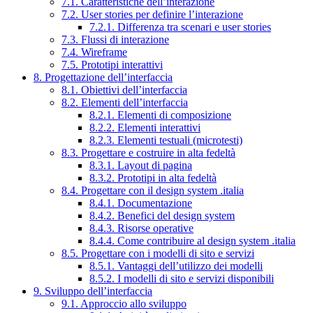
7.1. Caratteristiche dell’interazione
7.2. User stories per definire l’interazione
7.2.1. Differenza tra scenari e user stories
7.3. Flussi di interazione
7.4. Wireframe
7.5. Prototipi interattivi
8. Progettazione dell’interfaccia
8.1. Obiettivi dell’interfaccia
8.2. Elementi dell’interfaccia
8.2.1. Elementi di composizione
8.2.2. Elementi interattivi
8.2.3. Elementi testuali (microtesti)
8.3. Progettare e costruire in alta fedeltà
8.3.1. Layout di pagina
8.3.2. Prototipi in alta fedeltà
8.4. Progettare con il design system .italia
8.4.1. Documentazione
8.4.2. Benefici del design system
8.4.3. Risorse operative
8.4.4. Come contribuire al design system .italia
8.5. Progettare con i modelli di sito e servizi
8.5.1. Vantaggi dell’utilizzo dei modelli
8.5.2. I modelli di sito e servizi disponibili
9. Sviluppo dell’interfaccia
9.1. Approccio allo sviluppo