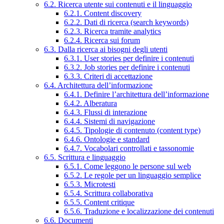
6.2. Ricerca utente sui contenuti e il linguaggio
6.2.1. Content discovery
6.2.2. Dati di ricerca (search keywords)
6.2.3. Ricerca tramite analytics
6.2.4. Ricerca sui forum
6.3. Dalla ricerca ai bisogni degli utenti
6.3.1. User stories per definire i contenuti
6.3.2. Job stories per definire i contenuti
6.3.3. Criteri di accettazione
6.4. Architettura dell’informazione
6.4.1. Definire l’architettura dell’informazione
6.4.2. Alberatura
6.4.3. Flussi di interazione
6.4.4. Sistemi di navigazione
6.4.5. Tipologie di contenuto (content type)
6.4.6. Ontologie e standard
6.4.7. Vocabolari controllati e tassonomie
6.5. Scrittura e linguaggio
6.5.1. Come leggono le persone sul web
6.5.2. Le regole per un linguaggio semplice
6.5.3. Microtesti
6.5.4. Scrittura collaborativa
6.5.5. Content critique
6.5.6. Traduzione e localizzazione dei contenuti
6.6. Documenti