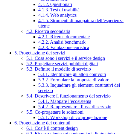
4.1.2. Questionari
4.1.3. Test di usabilità
4.1.4. Web analytics
4.1.5. Strumenti di mappatura dell’esperienza
utente
4.2. Ricerca secondaria
4.2.1. Ricerca documentale
4.2.2. Analisi benchmark
4.2.3. Valutazione euristica
5. Progettazione dei servizi
5.1. Cosa sono i servizi e il service design
5.2. Progettare servizi pubblici digitali
5.3. Definire il modello di servizio
5.3.1. Identificare gli attori coinvolti
5.3.2. Formulare la proposta di valore
5.3.3. Inquadrare gli elementi costitutivi del
servizio
5.4. Descrivere il funzionamento del servizio
5.4.1. Mappare l’ecosistema
5.4.2. Rappresentare i flussi di servizio
5.5. Co-progettare le soluzioni
5.5.1. Workshop di co-progettazione
6. Progettazione dei contenuti
6.1. Cos’è il content design
6.2. Ricerca utente sui contenuti e il linguaggio