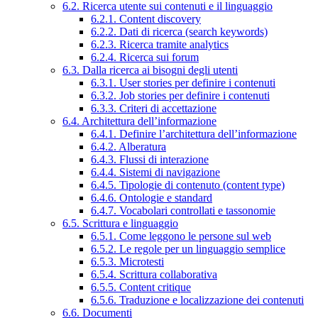
6.2. Ricerca utente sui contenuti e il linguaggio
6.2.1. Content discovery
6.2.2. Dati di ricerca (search keywords)
6.2.3. Ricerca tramite analytics
6.2.4. Ricerca sui forum
6.3. Dalla ricerca ai bisogni degli utenti
6.3.1. User stories per definire i contenuti
6.3.2. Job stories per definire i contenuti
6.3.3. Criteri di accettazione
6.4. Architettura dell’informazione
6.4.1. Definire l’architettura dell’informazione
6.4.2. Alberatura
6.4.3. Flussi di interazione
6.4.4. Sistemi di navigazione
6.4.5. Tipologie di contenuto (content type)
6.4.6. Ontologie e standard
6.4.7. Vocabolari controllati e tassonomie
6.5. Scrittura e linguaggio
6.5.1. Come leggono le persone sul web
6.5.2. Le regole per un linguaggio semplice
6.5.3. Microtesti
6.5.4. Scrittura collaborativa
6.5.5. Content critique
6.5.6. Traduzione e localizzazione dei contenuti
6.6. Documenti