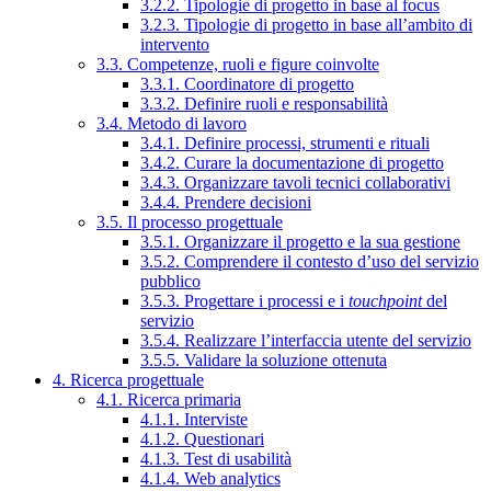
3.2.2. Tipologie di progetto in base al focus
3.2.3. Tipologie di progetto in base all’ambito di
intervento
3.3. Competenze, ruoli e figure coinvolte
3.3.1. Coordinatore di progetto
3.3.2. Definire ruoli e responsabilità
3.4. Metodo di lavoro
3.4.1. Definire processi, strumenti e rituali
3.4.2. Curare la documentazione di progetto
3.4.3. Organizzare tavoli tecnici collaborativi
3.4.4. Prendere decisioni
3.5. Il processo progettuale
3.5.1. Organizzare il progetto e la sua gestione
3.5.2. Comprendere il contesto d’uso del servizio
pubblico
3.5.3. Progettare i processi e i
touchpoint
del
servizio
3.5.4. Realizzare l’interfaccia utente del servizio
3.5.5. Validare la soluzione ottenuta
4. Ricerca progettuale
4.1. Ricerca primaria
4.1.1. Interviste
4.1.2. Questionari
4.1.3. Test di usabilità
4.1.4. Web analytics