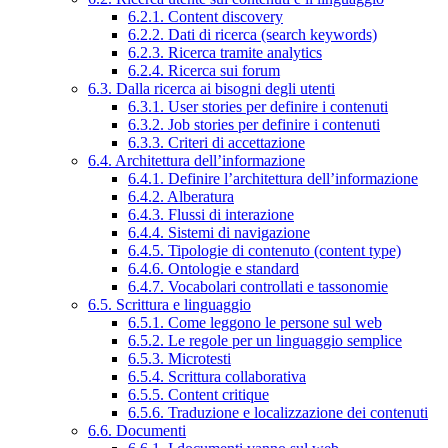
6.2.1. Content discovery
6.2.2. Dati di ricerca (search keywords)
6.2.3. Ricerca tramite analytics
6.2.4. Ricerca sui forum
6.3. Dalla ricerca ai bisogni degli utenti
6.3.1. User stories per definire i contenuti
6.3.2. Job stories per definire i contenuti
6.3.3. Criteri di accettazione
6.4. Architettura dell’informazione
6.4.1. Definire l’architettura dell’informazione
6.4.2. Alberatura
6.4.3. Flussi di interazione
6.4.4. Sistemi di navigazione
6.4.5. Tipologie di contenuto (content type)
6.4.6. Ontologie e standard
6.4.7. Vocabolari controllati e tassonomie
6.5. Scrittura e linguaggio
6.5.1. Come leggono le persone sul web
6.5.2. Le regole per un linguaggio semplice
6.5.3. Microtesti
6.5.4. Scrittura collaborativa
6.5.5. Content critique
6.5.6. Traduzione e localizzazione dei contenuti
6.6. Documenti