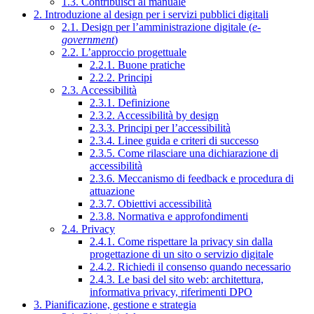
1.3. Contribuisci al manuale
2. Introduzione al design per i servizi pubblici digitali
2.1. Design per l’amministrazione digitale (
e-
government
)
2.2. L’approccio progettuale
2.2.1. Buone pratiche
2.2.2. Principi
2.3. Accessibilità
2.3.1. Definizione
2.3.2. Accessibilità by design
2.3.3. Principi per l’accessibilità
2.3.4. Linee guida e criteri di successo
2.3.5. Come rilasciare una dichiarazione di
accessibilità
2.3.6. Meccanismo di feedback e procedura di
attuazione
2.3.7. Obiettivi accessibilità
2.3.8. Normativa e approfondimenti
2.4. Privacy
2.4.1. Come rispettare la privacy sin dalla
progettazione di un sito o servizio digitale
2.4.2. Richiedi il consenso quando necessario
2.4.3. Le basi del sito web: architettura,
informativa privacy, riferimenti DPO
3. Pianificazione, gestione e strategia