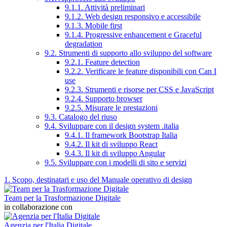
9.1.1. Attività preliminari
9.1.2. Web design responsivo e accessibile
9.1.3. Mobile first
9.1.4. Progressive enhancement e Graceful
degradation
9.2. Strumenti di supporto allo sviluppo del software
9.2.1. Feature detection
9.2.2. Verificare le feature disponibili con Can I
use
9.2.3. Strumenti e risorse per CSS e JavaScript
9.2.4. Supporto browser
9.2.5. Misurare le prestazioni
9.3. Catalogo del riuso
9.4. Sviluppare con il design system .italia
9.4.1. Il framework Bootstrap Italia
9.4.2. Il kit di sviluppo React
9.4.3. Il kit di sviluppo Angular
9.5. Sviluppare con i modelli di sito e servizi
1. Scopo, destinatari e uso del Manuale operativo di design
Team per la Trasformazione Digitale
in collaborazione con
Agenzia per l'Italia Digitale