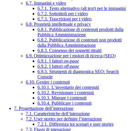
6.7. Immagini e video
6.7.1. Testo alternativo (alt text) per le immagini
6.7.2. Sottotitoli per i video
6.7.3. Trascrizioni per i video
6.8. Proprietà intellettuale e privacy
6.8.1. Pubblicazione di contenuti prodotti dalla
Pubblica Amministrazione
6.8.2. Pubblicazione di contenuti non prodotti
dalla Pubblica Amministrazione
6.8.3. Consenso dei soggetti ritratti
6.9. Ottimizzazione per i motori di ricerca (SEO)
6.9.1. I fattori
on-page
6.9.2. I fattori
off-page
6.9.3. Strumenti di diagnostica SEO: Search
Console
6.10. Gestire i contenuti
6.10.1. L’inventario dei contenuti
6.10.2. Revisionare i contenuti
6.10.3. Migrare i contenuti
6.10.4. Pubblicare i contenuti
7. Progettazione dell’interazione
7.1. Caratteristiche dell’interazione
7.2. User stories per definire l’interazione
7.2.1. Differenza tra scenari e user stories
7.3. Flussi di interazione