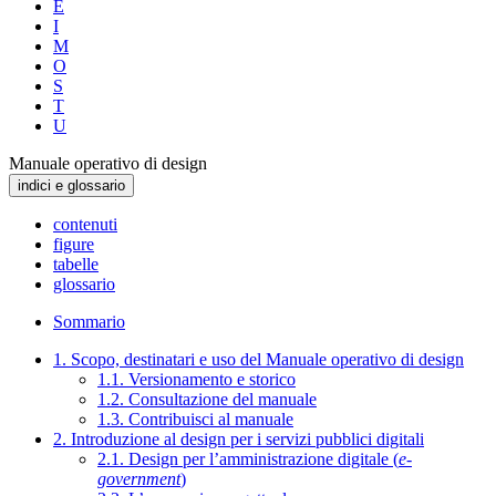
E
I
M
O
S
T
U
Manuale operativo di design
indici e glossario
contenuti
figure
tabelle
glossario
Sommario
1. Scopo, destinatari e uso del Manuale operativo di design
1.1. Versionamento e storico
1.2. Consultazione del manuale
1.3. Contribuisci al manuale
2. Introduzione al design per i servizi pubblici digitali
2.1. Design per l’amministrazione digitale (
e-
government
)