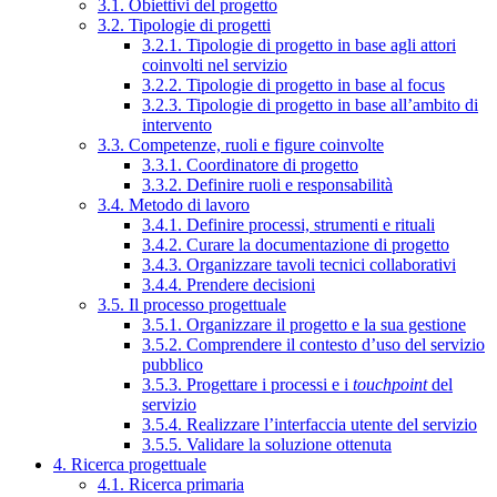
3.1. Obiettivi del progetto
3.2. Tipologie di progetti
3.2.1. Tipologie di progetto in base agli attori
coinvolti nel servizio
3.2.2. Tipologie di progetto in base al focus
3.2.3. Tipologie di progetto in base all’ambito di
intervento
3.3. Competenze, ruoli e figure coinvolte
3.3.1. Coordinatore di progetto
3.3.2. Definire ruoli e responsabilità
3.4. Metodo di lavoro
3.4.1. Definire processi, strumenti e rituali
3.4.2. Curare la documentazione di progetto
3.4.3. Organizzare tavoli tecnici collaborativi
3.4.4. Prendere decisioni
3.5. Il processo progettuale
3.5.1. Organizzare il progetto e la sua gestione
3.5.2. Comprendere il contesto d’uso del servizio
pubblico
3.5.3. Progettare i processi e i
touchpoint
del
servizio
3.5.4. Realizzare l’interfaccia utente del servizio
3.5.5. Validare la soluzione ottenuta
4. Ricerca progettuale
4.1. Ricerca primaria