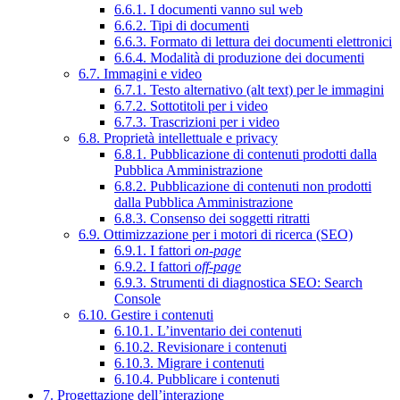
6.6.1. I documenti vanno sul web
6.6.2. Tipi di documenti
6.6.3. Formato di lettura dei documenti elettronici
6.6.4. Modalità di produzione dei documenti
6.7. Immagini e video
6.7.1. Testo alternativo (alt text) per le immagini
6.7.2. Sottotitoli per i video
6.7.3. Trascrizioni per i video
6.8. Proprietà intellettuale e privacy
6.8.1. Pubblicazione di contenuti prodotti dalla
Pubblica Amministrazione
6.8.2. Pubblicazione di contenuti non prodotti
dalla Pubblica Amministrazione
6.8.3. Consenso dei soggetti ritratti
6.9. Ottimizzazione per i motori di ricerca (SEO)
6.9.1. I fattori
on-page
6.9.2. I fattori
off-page
6.9.3. Strumenti di diagnostica SEO: Search
Console
6.10. Gestire i contenuti
6.10.1. L’inventario dei contenuti
6.10.2. Revisionare i contenuti
6.10.3. Migrare i contenuti
6.10.4. Pubblicare i contenuti
7. Progettazione dell’interazione