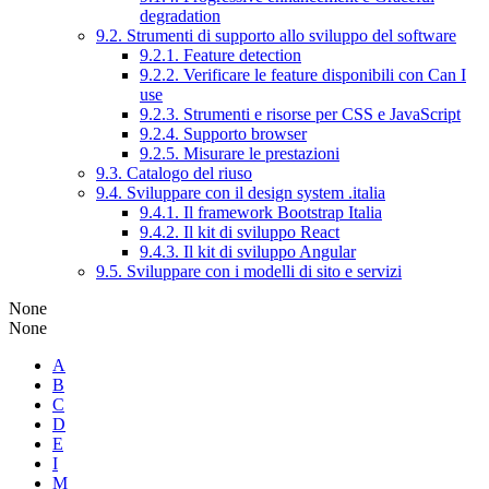
degradation
9.2. Strumenti di supporto allo sviluppo del software
9.2.1. Feature detection
9.2.2. Verificare le feature disponibili con Can I
use
9.2.3. Strumenti e risorse per CSS e JavaScript
9.2.4. Supporto browser
9.2.5. Misurare le prestazioni
9.3. Catalogo del riuso
9.4. Sviluppare con il design system .italia
9.4.1. Il framework Bootstrap Italia
9.4.2. Il kit di sviluppo React
9.4.3. Il kit di sviluppo Angular
9.5. Sviluppare con i modelli di sito e servizi
None
None
A
B
C
D
E
I
M