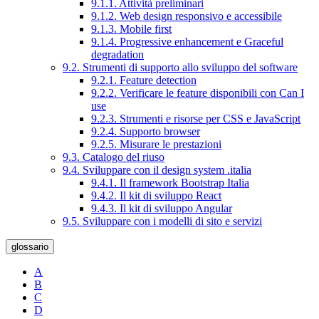
9.1.1. Attività preliminari
9.1.2. Web design responsivo e accessibile
9.1.3. Mobile first
9.1.4. Progressive enhancement e Graceful
degradation
9.2. Strumenti di supporto allo sviluppo del software
9.2.1. Feature detection
9.2.2. Verificare le feature disponibili con Can I
use
9.2.3. Strumenti e risorse per CSS e JavaScript
9.2.4. Supporto browser
9.2.5. Misurare le prestazioni
9.3. Catalogo del riuso
9.4. Sviluppare con il design system .italia
9.4.1. Il framework Bootstrap Italia
9.4.2. Il kit di sviluppo React
9.4.3. Il kit di sviluppo Angular
9.5. Sviluppare con i modelli di sito e servizi
glossario
A
B
C
D