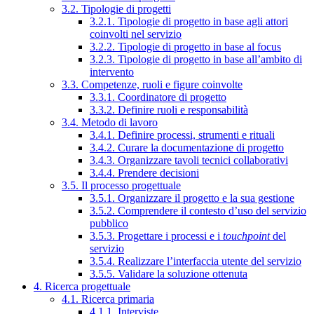
3.2. Tipologie di progetti
3.2.1. Tipologie di progetto in base agli attori
coinvolti nel servizio
3.2.2. Tipologie di progetto in base al focus
3.2.3. Tipologie di progetto in base all’ambito di
intervento
3.3. Competenze, ruoli e figure coinvolte
3.3.1. Coordinatore di progetto
3.3.2. Definire ruoli e responsabilità
3.4. Metodo di lavoro
3.4.1. Definire processi, strumenti e rituali
3.4.2. Curare la documentazione di progetto
3.4.3. Organizzare tavoli tecnici collaborativi
3.4.4. Prendere decisioni
3.5. Il processo progettuale
3.5.1. Organizzare il progetto e la sua gestione
3.5.2. Comprendere il contesto d’uso del servizio
pubblico
3.5.3. Progettare i processi e i
touchpoint
del
servizio
3.5.4. Realizzare l’interfaccia utente del servizio
3.5.5. Validare la soluzione ottenuta
4. Ricerca progettuale
4.1. Ricerca primaria
4.1.1. Interviste