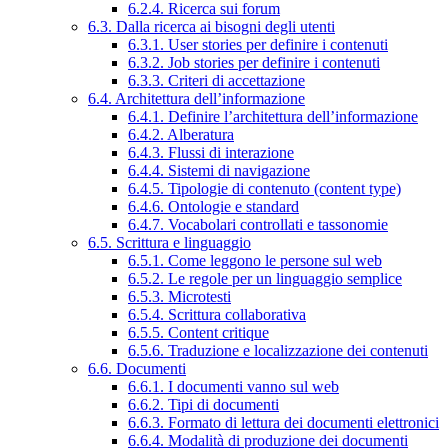
6.2.4. Ricerca sui forum
6.3. Dalla ricerca ai bisogni degli utenti
6.3.1. User stories per definire i contenuti
6.3.2. Job stories per definire i contenuti
6.3.3. Criteri di accettazione
6.4. Architettura dell’informazione
6.4.1. Definire l’architettura dell’informazione
6.4.2. Alberatura
6.4.3. Flussi di interazione
6.4.4. Sistemi di navigazione
6.4.5. Tipologie di contenuto (content type)
6.4.6. Ontologie e standard
6.4.7. Vocabolari controllati e tassonomie
6.5. Scrittura e linguaggio
6.5.1. Come leggono le persone sul web
6.5.2. Le regole per un linguaggio semplice
6.5.3. Microtesti
6.5.4. Scrittura collaborativa
6.5.5. Content critique
6.5.6. Traduzione e localizzazione dei contenuti
6.6. Documenti
6.6.1. I documenti vanno sul web
6.6.2. Tipi di documenti
6.6.3. Formato di lettura dei documenti elettronici
6.6.4. Modalità di produzione dei documenti