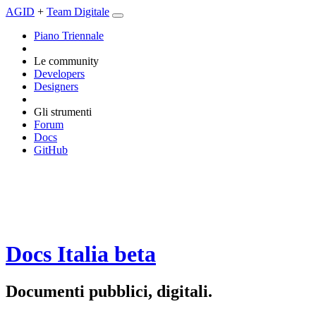
AGID
+
Team Digitale
Piano Triennale
Le community
Developers
Designers
Gli strumenti
Forum
Docs
GitHub
Docs Italia
beta
Documenti pubblici, digitali.