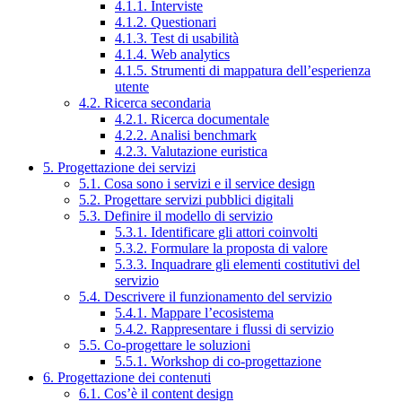
4.1.1. Interviste
4.1.2. Questionari
4.1.3. Test di usabilità
4.1.4. Web analytics
4.1.5. Strumenti di mappatura dell’esperienza
utente
4.2. Ricerca secondaria
4.2.1. Ricerca documentale
4.2.2. Analisi benchmark
4.2.3. Valutazione euristica
5. Progettazione dei servizi
5.1. Cosa sono i servizi e il service design
5.2. Progettare servizi pubblici digitali
5.3. Definire il modello di servizio
5.3.1. Identificare gli attori coinvolti
5.3.2. Formulare la proposta di valore
5.3.3. Inquadrare gli elementi costitutivi del
servizio
5.4. Descrivere il funzionamento del servizio
5.4.1. Mappare l’ecosistema
5.4.2. Rappresentare i flussi di servizio
5.5. Co-progettare le soluzioni
5.5.1. Workshop di co-progettazione
6. Progettazione dei contenuti
6.1. Cos’è il content design