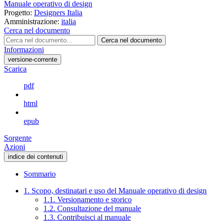
Manuale operativo di design
Progetto:
Designers Italia
Amministrazione:
italia
Cerca nel documento
Cerca nel documento
Informazioni
versione-corrente
Scarica
pdf
html
epub
Sorgente
Azioni
indice dei contenuti
Sommario
1. Scopo, destinatari e uso del Manuale operativo di design
1.1. Versionamento e storico
1.2. Consultazione del manuale
1.3. Contribuisci al manuale