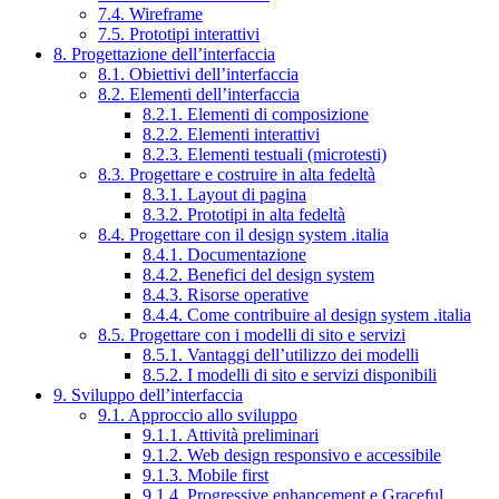
7.4. Wireframe
7.5. Prototipi interattivi
8. Progettazione dell’interfaccia
8.1. Obiettivi dell’interfaccia
8.2. Elementi dell’interfaccia
8.2.1. Elementi di composizione
8.2.2. Elementi interattivi
8.2.3. Elementi testuali (microtesti)
8.3. Progettare e costruire in alta fedeltà
8.3.1. Layout di pagina
8.3.2. Prototipi in alta fedeltà
8.4. Progettare con il design system .italia
8.4.1. Documentazione
8.4.2. Benefici del design system
8.4.3. Risorse operative
8.4.4. Come contribuire al design system .italia
8.5. Progettare con i modelli di sito e servizi
8.5.1. Vantaggi dell’utilizzo dei modelli
8.5.2. I modelli di sito e servizi disponibili
9. Sviluppo dell’interfaccia
9.1. Approccio allo sviluppo
9.1.1. Attività preliminari
9.1.2. Web design responsivo e accessibile
9.1.3. Mobile first
9.1.4. Progressive enhancement e Graceful