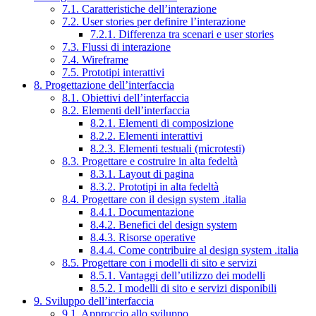
7.1. Caratteristiche dell’interazione
7.2. User stories per definire l’interazione
7.2.1. Differenza tra scenari e user stories
7.3. Flussi di interazione
7.4. Wireframe
7.5. Prototipi interattivi
8. Progettazione dell’interfaccia
8.1. Obiettivi dell’interfaccia
8.2. Elementi dell’interfaccia
8.2.1. Elementi di composizione
8.2.2. Elementi interattivi
8.2.3. Elementi testuali (microtesti)
8.3. Progettare e costruire in alta fedeltà
8.3.1. Layout di pagina
8.3.2. Prototipi in alta fedeltà
8.4. Progettare con il design system .italia
8.4.1. Documentazione
8.4.2. Benefici del design system
8.4.3. Risorse operative
8.4.4. Come contribuire al design system .italia
8.5. Progettare con i modelli di sito e servizi
8.5.1. Vantaggi dell’utilizzo dei modelli
8.5.2. I modelli di sito e servizi disponibili
9. Sviluppo dell’interfaccia
9.1. Approccio allo sviluppo