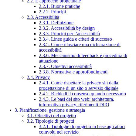
2.2. L’approccio progettuale
2.2.1. Buone pratiche
2.2.2. Principi
2.3. Accessibilità
2.3.1. Definizione
2.3.2. Accessibilità by design
2.3.3. Principi per l’accessibilità
2.3.4. Linee guida e criteri di successo
2.3.5. Come rilasciare una dichiarazione di
accessibilità
2.3.6. Meccanismo di feedback e procedura di
attuazione
2.3.7. Obiettivi accessibilità
2.3.8. Normativa e approfondimenti
2.4. Privacy
2.4.1. Come rispettare la privacy sin dalla
progettazione di un sito o servizio digitale
2.4.2. Richiedi il consenso quando necessario
2.4.3. Le basi del sito web: architettura,
informativa privacy, riferimenti DPO
3. Pianificazione, gestione e strategia
3.1. Obiettivi del progetto
3.2. Tipologie di progetti
3.2.1. Tipologie di progetto in base agli attori
coinvolti nel servizio