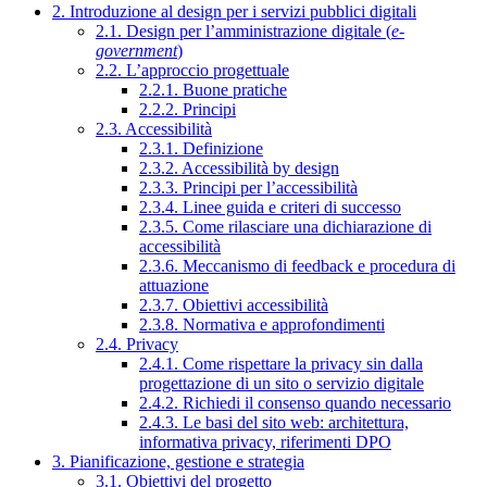
2. Introduzione al design per i servizi pubblici digitali
2.1. Design per l’amministrazione digitale (
e-
government
)
2.2. L’approccio progettuale
2.2.1. Buone pratiche
2.2.2. Principi
2.3. Accessibilità
2.3.1. Definizione
2.3.2. Accessibilità by design
2.3.3. Principi per l’accessibilità
2.3.4. Linee guida e criteri di successo
2.3.5. Come rilasciare una dichiarazione di
accessibilità
2.3.6. Meccanismo di feedback e procedura di
attuazione
2.3.7. Obiettivi accessibilità
2.3.8. Normativa e approfondimenti
2.4. Privacy
2.4.1. Come rispettare la privacy sin dalla
progettazione di un sito o servizio digitale
2.4.2. Richiedi il consenso quando necessario
2.4.3. Le basi del sito web: architettura,
informativa privacy, riferimenti DPO
3. Pianificazione, gestione e strategia
3.1. Obiettivi del progetto