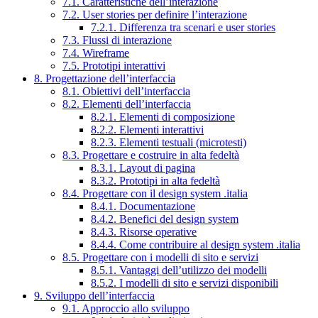
7.1. Caratteristiche dell’interazione
7.2. User stories per definire l’interazione
7.2.1. Differenza tra scenari e user stories
7.3. Flussi di interazione
7.4. Wireframe
7.5. Prototipi interattivi
8. Progettazione dell’interfaccia
8.1. Obiettivi dell’interfaccia
8.2. Elementi dell’interfaccia
8.2.1. Elementi di composizione
8.2.2. Elementi interattivi
8.2.3. Elementi testuali (microtesti)
8.3. Progettare e costruire in alta fedeltà
8.3.1. Layout di pagina
8.3.2. Prototipi in alta fedeltà
8.4. Progettare con il design system .italia
8.4.1. Documentazione
8.4.2. Benefici del design system
8.4.3. Risorse operative
8.4.4. Come contribuire al design system .italia
8.5. Progettare con i modelli di sito e servizi
8.5.1. Vantaggi dell’utilizzo dei modelli
8.5.2. I modelli di sito e servizi disponibili
9. Sviluppo dell’interfaccia
9.1. Approccio allo sviluppo