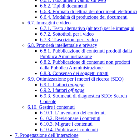
6.6.1. I documenti vanno sul web
6.6.2. Tipi di documenti
6.6.3. Formato di lettura dei documenti elettronici
6.6.4. Modalità di produzione dei documenti
6.7. Immagini e video
6.7.1. Testo alternativo (alt text) per le immagini
6.7.2. Sottotitoli per i video
6.7.3. Trascrizioni per i video
6.8. Proprietà intellettuale e privacy
6.8.1. Pubblicazione di contenuti prodotti dalla
Pubblica Amministrazione
6.8.2. Pubblicazione di contenuti non prodotti
dalla Pubblica Amministrazione
6.8.3. Consenso dei soggetti ritratti
6.9. Ottimizzazione per i motori di ricerca (SEO)
6.9.1. I fattori
on-page
6.9.2. I fattori
off-page
6.9.3. Strumenti di diagnostica SEO: Search
Console
6.10. Gestire i contenuti
6.10.1. L’inventario dei contenuti
6.10.2. Revisionare i contenuti
6.10.3. Migrare i contenuti
6.10.4. Pubblicare i contenuti
7. Progettazione dell’interazione