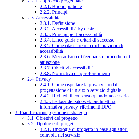
2.2. L’approccio progettuale
2.2.1. Buone pratiche
2.2.2. Principi
2.3. Accessibilità
2.3.1. Definizione
2.3.2. Accessibilità by design
2.3.3. Principi per l’accessibilità
2.3.4. Linee guida e criteri di successo
2.3.5. Come rilasciare una dichiarazione di
accessibilità
2.3.6. Meccanismo di feedback e procedura di
attuazione
2.3.7. Obiettivi accessibilità
2.3.8. Normativa e approfondimenti
2.4. Privacy
2.4.1. Come rispettare la privacy sin dalla
progettazione di un sito o servizio digitale
2.4.2. Richiedi il consenso quando necessario
2.4.3. Le basi del sito web: architettura,
informativa privacy, riferimenti DPO
3. Pianificazione, gestione e strategia
3.1. Obiettivi del progetto
3.2. Tipologie di progetti
3.2.1. Tipologie di progetto in base agli attori
coinvolti nel servizio