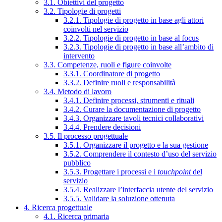
3.1. Obiettivi del progetto
3.2. Tipologie di progetti
3.2.1. Tipologie di progetto in base agli attori
coinvolti nel servizio
3.2.2. Tipologie di progetto in base al focus
3.2.3. Tipologie di progetto in base all’ambito di
intervento
3.3. Competenze, ruoli e figure coinvolte
3.3.1. Coordinatore di progetto
3.3.2. Definire ruoli e responsabilità
3.4. Metodo di lavoro
3.4.1. Definire processi, strumenti e rituali
3.4.2. Curare la documentazione di progetto
3.4.3. Organizzare tavoli tecnici collaborativi
3.4.4. Prendere decisioni
3.5. Il processo progettuale
3.5.1. Organizzare il progetto e la sua gestione
3.5.2. Comprendere il contesto d’uso del servizio
pubblico
3.5.3. Progettare i processi e i
touchpoint
del
servizio
3.5.4. Realizzare l’interfaccia utente del servizio
3.5.5. Validare la soluzione ottenuta
4. Ricerca progettuale
4.1. Ricerca primaria