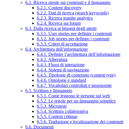
6.2. Ricerca utente sui contenuti e il linguaggio
6.2.1. Content discovery
6.2.2. Dati di ricerca (search keywords)
6.2.3. Ricerca tramite analytics
6.2.4. Ricerca sui forum
6.3. Dalla ricerca ai bisogni degli utenti
6.3.1. User stories per definire i contenuti
6.3.2. Job stories per definire i contenuti
6.3.3. Criteri di accettazione
6.4. Architettura dell’informazione
6.4.1. Definire l’architettura dell’informazione
6.4.2. Alberatura
6.4.3. Flussi di interazione
6.4.4. Sistemi di navigazione
6.4.5. Tipologie di contenuto (content type)
6.4.6. Ontologie e standard
6.4.7. Vocabolari controllati e tassonomie
6.5. Scrittura e linguaggio
6.5.1. Come leggono le persone sul web
6.5.2. Le regole per un linguaggio semplice
6.5.3. Microtesti
6.5.4. Scrittura collaborativa
6.5.5. Content critique
6.5.6. Traduzione e localizzazione dei contenuti
6.6. Documenti