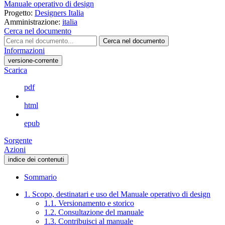
Manuale operativo di design
Progetto:
Designers Italia
Amministrazione:
italia
Cerca nel documento
Cerca nel documento
Informazioni
versione-corrente
Scarica
pdf
html
epub
Sorgente
Azioni
indice dei contenuti
Sommario
1. Scopo, destinatari e uso del Manuale operativo di design
1.1. Versionamento e storico
1.2. Consultazione del manuale
1.3. Contribuisci al manuale