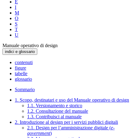
E
I
M
O
S
T
U
Manuale operativo di design
indici e glossario
contenuti
figure
tabelle
glossario
Sommario
1. Scopo, destinatari e uso del Manuale operativo di design
1.1. Versionamento e storico
1.2. Consultazione del manuale
1.3. Contribuisci al manuale
2. Introduzione al design per i servizi pubblici digitali
2.1. Design per l’amministrazione digitale (
e-
government
)