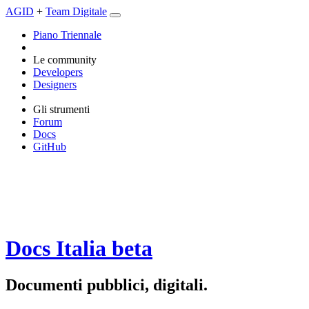
AGID
+
Team Digitale
Piano Triennale
Le community
Developers
Designers
Gli strumenti
Forum
Docs
GitHub
Docs Italia
beta
Documenti pubblici, digitali.