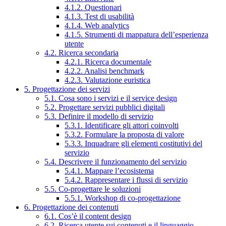
4.1.2. Questionari
4.1.3. Test di usabilità
4.1.4. Web analytics
4.1.5. Strumenti di mappatura dell’esperienza
utente
4.2. Ricerca secondaria
4.2.1. Ricerca documentale
4.2.2. Analisi benchmark
4.2.3. Valutazione euristica
5. Progettazione dei servizi
5.1. Cosa sono i servizi e il service design
5.2. Progettare servizi pubblici digitali
5.3. Definire il modello di servizio
5.3.1. Identificare gli attori coinvolti
5.3.2. Formulare la proposta di valore
5.3.3. Inquadrare gli elementi costitutivi del
servizio
5.4. Descrivere il funzionamento del servizio
5.4.1. Mappare l’ecosistema
5.4.2. Rappresentare i flussi di servizio
5.5. Co-progettare le soluzioni
5.5.1. Workshop di co-progettazione
6. Progettazione dei contenuti
6.1. Cos’è il content design
6.2. Ricerca utente sui contenuti e il linguaggio