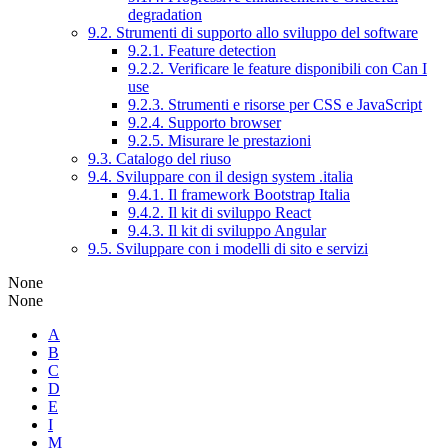
degradation
9.2. Strumenti di supporto allo sviluppo del software
9.2.1. Feature detection
9.2.2. Verificare le feature disponibili con Can I
use
9.2.3. Strumenti e risorse per CSS e JavaScript
9.2.4. Supporto browser
9.2.5. Misurare le prestazioni
9.3. Catalogo del riuso
9.4. Sviluppare con il design system .italia
9.4.1. Il framework Bootstrap Italia
9.4.2. Il kit di sviluppo React
9.4.3. Il kit di sviluppo Angular
9.5. Sviluppare con i modelli di sito e servizi
None
None
A
B
C
D
E
I
M