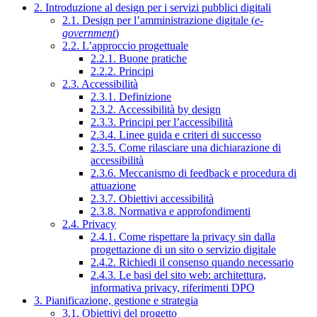
2. Introduzione al design per i servizi pubblici digitali
2.1. Design per l’amministrazione digitale (
e-
government
)
2.2. L’approccio progettuale
2.2.1. Buone pratiche
2.2.2. Principi
2.3. Accessibilità
2.3.1. Definizione
2.3.2. Accessibilità by design
2.3.3. Principi per l’accessibilità
2.3.4. Linee guida e criteri di successo
2.3.5. Come rilasciare una dichiarazione di
accessibilità
2.3.6. Meccanismo di feedback e procedura di
attuazione
2.3.7. Obiettivi accessibilità
2.3.8. Normativa e approfondimenti
2.4. Privacy
2.4.1. Come rispettare la privacy sin dalla
progettazione di un sito o servizio digitale
2.4.2. Richiedi il consenso quando necessario
2.4.3. Le basi del sito web: architettura,
informativa privacy, riferimenti DPO
3. Pianificazione, gestione e strategia
3.1. Obiettivi del progetto