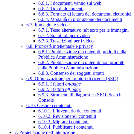
6.6.1. I documenti vanno sul web
6.6.2. Tipi di documenti
6.6.3. Formato di lettura dei documenti elettronici
6.6.4. Modalità di produzione dei documenti
6.7. Immagini e video
6.7.1. Testo alternativo (alt text) per le immagini
6.7.2. Sottotitoli per i video
6.7.3. Trascrizioni per i video
6.8. Proprietà intellettuale e privacy
6.8.1. Pubblicazione di contenuti prodotti dalla
Pubblica Amministrazione
6.8.2. Pubblicazione di contenuti non prodotti
dalla Pubblica Amministrazione
6.8.3. Consenso dei soggetti ritratti
6.9. Ottimizzazione per i motori di ricerca (SEO)
6.9.1. I fattori
on-page
6.9.2. I fattori
off-page
6.9.3. Strumenti di diagnostica SEO: Search
Console
6.10. Gestire i contenuti
6.10.1. L’inventario dei contenuti
6.10.2. Revisionare i contenuti
6.10.3. Migrare i contenuti
6.10.4. Pubblicare i contenuti
7. Progettazione dell’interazione