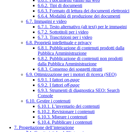
6.6.1. I documenti vanno sul web
6.6.2. Tipi di documenti
6.6.3. Formato di lettura dei documenti elettronici
6.6.4. Modalità di produzione dei documenti
6.7. Immagini e video
6.7.1. Testo alternativo (alt text) per le immagini
6.7.2. Sottotitoli per i video
6.7.3. Trascrizioni per i video
6.8. Proprietà intellettuale e privacy
6.8.1. Pubblicazione di contenuti prodotti dalla
Pubblica Amministrazione
6.8.2. Pubblicazione di contenuti non prodotti
dalla Pubblica Amministrazione
6.8.3. Consenso dei soggetti ritratti
6.9. Ottimizzazione per i motori di ricerca (SEO)
6.9.1. I fattori
on-page
6.9.2. I fattori
off-page
6.9.3. Strumenti di diagnostica SEO: Search
Console
6.10. Gestire i contenuti
6.10.1. L’inventario dei contenuti
6.10.2. Revisionare i contenuti
6.10.3. Migrare i contenuti
6.10.4. Pubblicare i contenuti
7. Progettazione dell’interazione