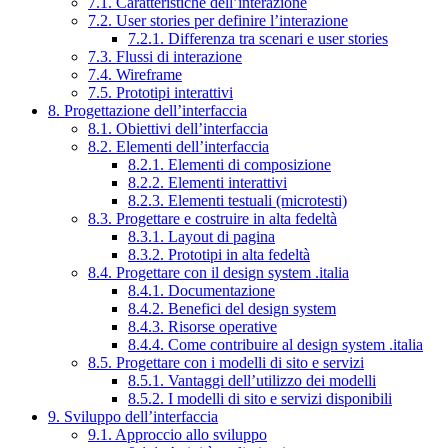
7.1. Caratteristiche dell’interazione
7.2. User stories per definire l’interazione
7.2.1. Differenza tra scenari e user stories
7.3. Flussi di interazione
7.4. Wireframe
7.5. Prototipi interattivi
8. Progettazione dell’interfaccia
8.1. Obiettivi dell’interfaccia
8.2. Elementi dell’interfaccia
8.2.1. Elementi di composizione
8.2.2. Elementi interattivi
8.2.3. Elementi testuali (microtesti)
8.3. Progettare e costruire in alta fedeltà
8.3.1. Layout di pagina
8.3.2. Prototipi in alta fedeltà
8.4. Progettare con il design system .italia
8.4.1. Documentazione
8.4.2. Benefici del design system
8.4.3. Risorse operative
8.4.4. Come contribuire al design system .italia
8.5. Progettare con i modelli di sito e servizi
8.5.1. Vantaggi dell’utilizzo dei modelli
8.5.2. I modelli di sito e servizi disponibili
9. Sviluppo dell’interfaccia
9.1. Approccio allo sviluppo