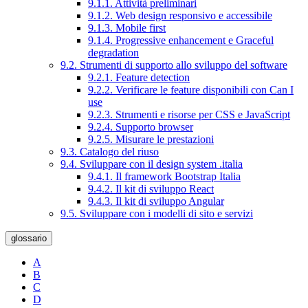
9.1.1. Attività preliminari
9.1.2. Web design responsivo e accessibile
9.1.3. Mobile first
9.1.4. Progressive enhancement e Graceful
degradation
9.2. Strumenti di supporto allo sviluppo del software
9.2.1. Feature detection
9.2.2. Verificare le feature disponibili con Can I
use
9.2.3. Strumenti e risorse per CSS e JavaScript
9.2.4. Supporto browser
9.2.5. Misurare le prestazioni
9.3. Catalogo del riuso
9.4. Sviluppare con il design system .italia
9.4.1. Il framework Bootstrap Italia
9.4.2. Il kit di sviluppo React
9.4.3. Il kit di sviluppo Angular
9.5. Sviluppare con i modelli di sito e servizi
glossario
A
B
C
D