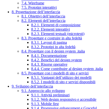
7.4. Wireframe
7.5. Prototipi interattivi
8. Progettazione dell’interfaccia
8.1. Obiettivi dell’interfaccia
8.2. Elementi dell’interfaccia
8.2.1. Elementi di composizione
8.2.2. Elementi interattivi
8.2.3. Elementi testuali (microtesti)
8.3. Progettare e costruire in alta fedeltà
8.3.1. Layout di pagina
8.3.2. Prototipi in alta fedeltà
8.4. Progettare con il design system .italia
8.4.1. Documentazione
8.4.2. Benefici del design system
8.4.3. Risorse operative
8.4.4. Come contribuire al design system .italia
8.5. Progettare con i modelli di sito e servizi
8.5.1. Vantaggi dell’utilizzo dei modelli
8.5.2. I modelli di sito e servizi disponibili
9. Sviluppo dell’interfaccia
9.1. Approccio allo sviluppo
9.1.1. Attività preliminari
9.1.2. Web design responsivo e accessibile
9.1.3. Mobile first
9.1.4. Progressive enhancement e Graceful