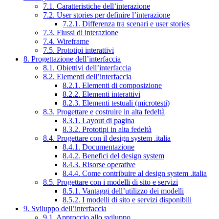
7.1. Caratteristiche dell’interazione
7.2. User stories per definire l’interazione
7.2.1. Differenza tra scenari e user stories
7.3. Flussi di interazione
7.4. Wireframe
7.5. Prototipi interattivi
8. Progettazione dell’interfaccia
8.1. Obiettivi dell’interfaccia
8.2. Elementi dell’interfaccia
8.2.1. Elementi di composizione
8.2.2. Elementi interattivi
8.2.3. Elementi testuali (microtesti)
8.3. Progettare e costruire in alta fedeltà
8.3.1. Layout di pagina
8.3.2. Prototipi in alta fedeltà
8.4. Progettare con il design system .italia
8.4.1. Documentazione
8.4.2. Benefici del design system
8.4.3. Risorse operative
8.4.4. Come contribuire al design system .italia
8.5. Progettare con i modelli di sito e servizi
8.5.1. Vantaggi dell’utilizzo dei modelli
8.5.2. I modelli di sito e servizi disponibili
9. Sviluppo dell’interfaccia
9.1. Approccio allo sviluppo