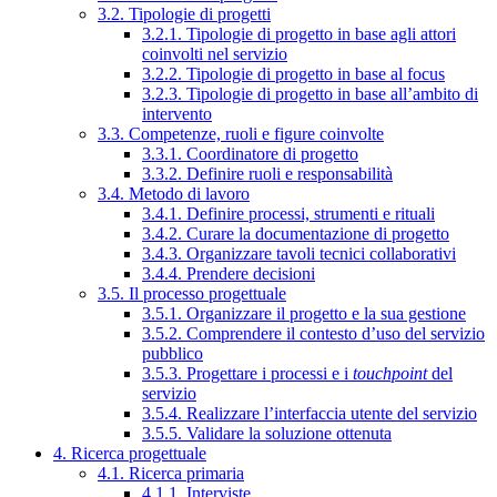
3.2. Tipologie di progetti
3.2.1. Tipologie di progetto in base agli attori
coinvolti nel servizio
3.2.2. Tipologie di progetto in base al focus
3.2.3. Tipologie di progetto in base all’ambito di
intervento
3.3. Competenze, ruoli e figure coinvolte
3.3.1. Coordinatore di progetto
3.3.2. Definire ruoli e responsabilità
3.4. Metodo di lavoro
3.4.1. Definire processi, strumenti e rituali
3.4.2. Curare la documentazione di progetto
3.4.3. Organizzare tavoli tecnici collaborativi
3.4.4. Prendere decisioni
3.5. Il processo progettuale
3.5.1. Organizzare il progetto e la sua gestione
3.5.2. Comprendere il contesto d’uso del servizio
pubblico
3.5.3. Progettare i processi e i
touchpoint
del
servizio
3.5.4. Realizzare l’interfaccia utente del servizio
3.5.5. Validare la soluzione ottenuta
4. Ricerca progettuale
4.1. Ricerca primaria
4.1.1. Interviste