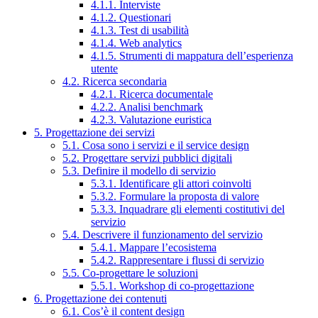
4.1.1. Interviste
4.1.2. Questionari
4.1.3. Test di usabilità
4.1.4. Web analytics
4.1.5. Strumenti di mappatura dell’esperienza
utente
4.2. Ricerca secondaria
4.2.1. Ricerca documentale
4.2.2. Analisi benchmark
4.2.3. Valutazione euristica
5. Progettazione dei servizi
5.1. Cosa sono i servizi e il service design
5.2. Progettare servizi pubblici digitali
5.3. Definire il modello di servizio
5.3.1. Identificare gli attori coinvolti
5.3.2. Formulare la proposta di valore
5.3.3. Inquadrare gli elementi costitutivi del
servizio
5.4. Descrivere il funzionamento del servizio
5.4.1. Mappare l’ecosistema
5.4.2. Rappresentare i flussi di servizio
5.5. Co-progettare le soluzioni
5.5.1. Workshop di co-progettazione
6. Progettazione dei contenuti
6.1. Cos’è il content design