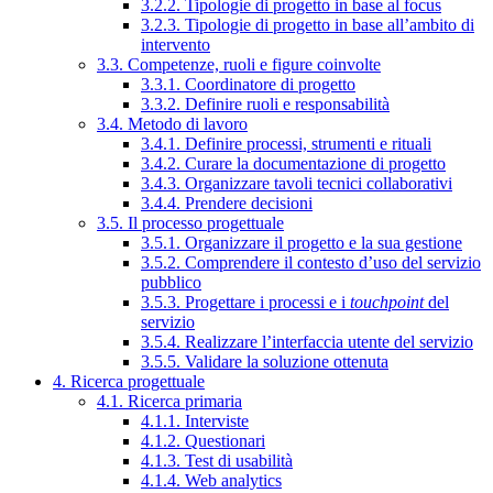
3.2.2. Tipologie di progetto in base al focus
3.2.3. Tipologie di progetto in base all’ambito di
intervento
3.3. Competenze, ruoli e figure coinvolte
3.3.1. Coordinatore di progetto
3.3.2. Definire ruoli e responsabilità
3.4. Metodo di lavoro
3.4.1. Definire processi, strumenti e rituali
3.4.2. Curare la documentazione di progetto
3.4.3. Organizzare tavoli tecnici collaborativi
3.4.4. Prendere decisioni
3.5. Il processo progettuale
3.5.1. Organizzare il progetto e la sua gestione
3.5.2. Comprendere il contesto d’uso del servizio
pubblico
3.5.3. Progettare i processi e i
touchpoint
del
servizio
3.5.4. Realizzare l’interfaccia utente del servizio
3.5.5. Validare la soluzione ottenuta
4. Ricerca progettuale
4.1. Ricerca primaria
4.1.1. Interviste
4.1.2. Questionari
4.1.3. Test di usabilità
4.1.4. Web analytics