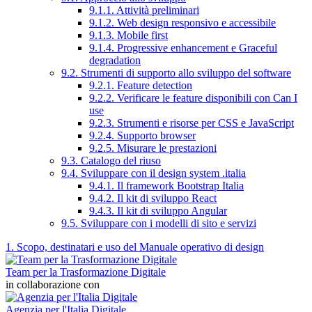
9.1.1. Attività preliminari
9.1.2. Web design responsivo e accessibile
9.1.3. Mobile first
9.1.4. Progressive enhancement e Graceful
degradation
9.2. Strumenti di supporto allo sviluppo del software
9.2.1. Feature detection
9.2.2. Verificare le feature disponibili con Can I
use
9.2.3. Strumenti e risorse per CSS e JavaScript
9.2.4. Supporto browser
9.2.5. Misurare le prestazioni
9.3. Catalogo del riuso
9.4. Sviluppare con il design system .italia
9.4.1. Il framework Bootstrap Italia
9.4.2. Il kit di sviluppo React
9.4.3. Il kit di sviluppo Angular
9.5. Sviluppare con i modelli di sito e servizi
1. Scopo, destinatari e uso del Manuale operativo di design
Team per la Trasformazione Digitale
in collaborazione con
Agenzia per l'Italia Digitale