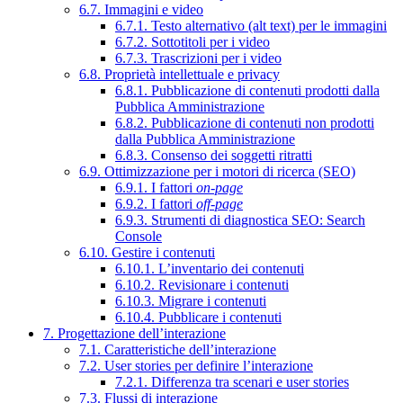
6.7. Immagini e video
6.7.1. Testo alternativo (alt text) per le immagini
6.7.2. Sottotitoli per i video
6.7.3. Trascrizioni per i video
6.8. Proprietà intellettuale e privacy
6.8.1. Pubblicazione di contenuti prodotti dalla
Pubblica Amministrazione
6.8.2. Pubblicazione di contenuti non prodotti
dalla Pubblica Amministrazione
6.8.3. Consenso dei soggetti ritratti
6.9. Ottimizzazione per i motori di ricerca (SEO)
6.9.1. I fattori
on-page
6.9.2. I fattori
off-page
6.9.3. Strumenti di diagnostica SEO: Search
Console
6.10. Gestire i contenuti
6.10.1. L’inventario dei contenuti
6.10.2. Revisionare i contenuti
6.10.3. Migrare i contenuti
6.10.4. Pubblicare i contenuti
7. Progettazione dell’interazione
7.1. Caratteristiche dell’interazione
7.2. User stories per definire l’interazione
7.2.1. Differenza tra scenari e user stories
7.3. Flussi di interazione