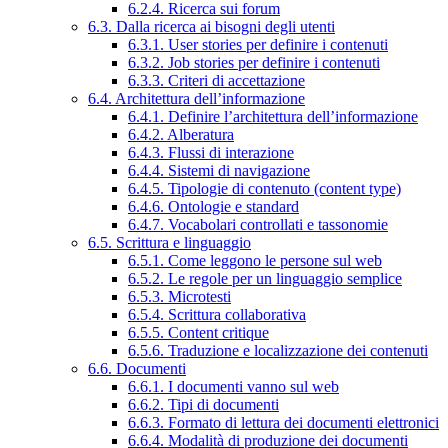
6.2.4. Ricerca sui forum
6.3. Dalla ricerca ai bisogni degli utenti
6.3.1. User stories per definire i contenuti
6.3.2. Job stories per definire i contenuti
6.3.3. Criteri di accettazione
6.4. Architettura dell’informazione
6.4.1. Definire l’architettura dell’informazione
6.4.2. Alberatura
6.4.3. Flussi di interazione
6.4.4. Sistemi di navigazione
6.4.5. Tipologie di contenuto (content type)
6.4.6. Ontologie e standard
6.4.7. Vocabolari controllati e tassonomie
6.5. Scrittura e linguaggio
6.5.1. Come leggono le persone sul web
6.5.2. Le regole per un linguaggio semplice
6.5.3. Microtesti
6.5.4. Scrittura collaborativa
6.5.5. Content critique
6.5.6. Traduzione e localizzazione dei contenuti
6.6. Documenti
6.6.1. I documenti vanno sul web
6.6.2. Tipi di documenti
6.6.3. Formato di lettura dei documenti elettronici
6.6.4. Modalità di produzione dei documenti