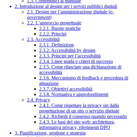
1.3. Contribuisci al manuale
2. Introduzione al design per i servizi pubblici digitali
2.1. Design per l’amministrazione digitale (
e-
government
)
2.2. L’approccio progettuale
2.2.1. Buone pratiche
2.2.2. Principi
2.3. Accessibilità
2.3.1. Definizione
2.3.2. Accessibilità by design
2.3.3. Principi per l’accessibilità
2.3.4. Linee guida e criteri di successo
2.3.5. Come rilasciare una dichiarazione di
accessibilità
2.3.6. Meccanismo di feedback e procedura di
attuazione
2.3.7. Obiettivi accessibilità
2.3.8. Normativa e approfondimenti
2.4. Privacy
2.4.1. Come rispettare la privacy sin dalla
progettazione di un sito o servizio digitale
2.4.2. Richiedi il consenso quando necessario
2.4.3. Le basi del sito web: architettura,
informativa privacy, riferimenti DPO
3. Pianificazione, gestione e strategia