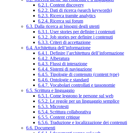
6.2.1. Content discovery
6.2.2. Dati di ricerca (search keywords)
6.2.3. Ricerca tramite analytics
6.2.4. Ricerca sui forum
6.3. Dalla ricerca ai bisogni degli utenti
6.3.1. User stories per definire i contenuti
6.3.2. Job stories per definire i contenuti
6.3.3. Criteri di accettazione
6.4. Architettura dell’informazione
6.4.1. Definire l’architettura dell’informazione
6.4.2. Alberatura
6.4.3. Flussi di interazione
6.4.4. Sistemi di navigazione
6.4.5. Tipologie di contenuto (content type)
6.4.6. Ontologie e standard
6.4.7. Vocabolari controllati e tassonomie
6.5. Scrittura e linguaggio
6.5.1. Come leggono le persone sul web
6.5.2. Le regole per un linguaggio semplice
6.5.3. Microtesti
6.5.4. Scrittura collaborativa
6.5.5. Content critique
6.5.6. Traduzione e localizzazione dei contenuti
6.6. Documenti