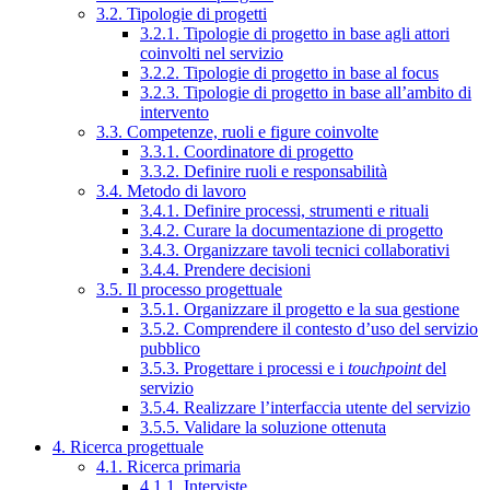
3.2. Tipologie di progetti
3.2.1. Tipologie di progetto in base agli attori
coinvolti nel servizio
3.2.2. Tipologie di progetto in base al focus
3.2.3. Tipologie di progetto in base all’ambito di
intervento
3.3. Competenze, ruoli e figure coinvolte
3.3.1. Coordinatore di progetto
3.3.2. Definire ruoli e responsabilità
3.4. Metodo di lavoro
3.4.1. Definire processi, strumenti e rituali
3.4.2. Curare la documentazione di progetto
3.4.3. Organizzare tavoli tecnici collaborativi
3.4.4. Prendere decisioni
3.5. Il processo progettuale
3.5.1. Organizzare il progetto e la sua gestione
3.5.2. Comprendere il contesto d’uso del servizio
pubblico
3.5.3. Progettare i processi e i
touchpoint
del
servizio
3.5.4. Realizzare l’interfaccia utente del servizio
3.5.5. Validare la soluzione ottenuta
4. Ricerca progettuale
4.1. Ricerca primaria
4.1.1. Interviste