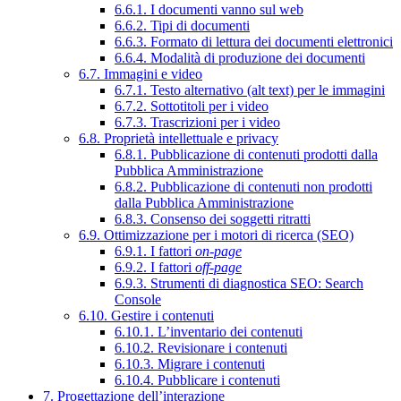
6.6.1. I documenti vanno sul web
6.6.2. Tipi di documenti
6.6.3. Formato di lettura dei documenti elettronici
6.6.4. Modalità di produzione dei documenti
6.7. Immagini e video
6.7.1. Testo alternativo (alt text) per le immagini
6.7.2. Sottotitoli per i video
6.7.3. Trascrizioni per i video
6.8. Proprietà intellettuale e privacy
6.8.1. Pubblicazione di contenuti prodotti dalla
Pubblica Amministrazione
6.8.2. Pubblicazione di contenuti non prodotti
dalla Pubblica Amministrazione
6.8.3. Consenso dei soggetti ritratti
6.9. Ottimizzazione per i motori di ricerca (SEO)
6.9.1. I fattori
on-page
6.9.2. I fattori
off-page
6.9.3. Strumenti di diagnostica SEO: Search
Console
6.10. Gestire i contenuti
6.10.1. L’inventario dei contenuti
6.10.2. Revisionare i contenuti
6.10.3. Migrare i contenuti
6.10.4. Pubblicare i contenuti
7. Progettazione dell’interazione