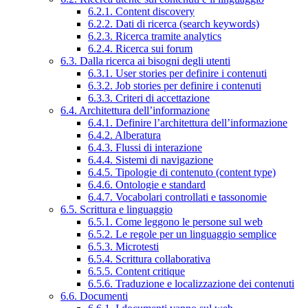
6.2.1. Content discovery
6.2.2. Dati di ricerca (search keywords)
6.2.3. Ricerca tramite analytics
6.2.4. Ricerca sui forum
6.3. Dalla ricerca ai bisogni degli utenti
6.3.1. User stories per definire i contenuti
6.3.2. Job stories per definire i contenuti
6.3.3. Criteri di accettazione
6.4. Architettura dell’informazione
6.4.1. Definire l’architettura dell’informazione
6.4.2. Alberatura
6.4.3. Flussi di interazione
6.4.4. Sistemi di navigazione
6.4.5. Tipologie di contenuto (content type)
6.4.6. Ontologie e standard
6.4.7. Vocabolari controllati e tassonomie
6.5. Scrittura e linguaggio
6.5.1. Come leggono le persone sul web
6.5.2. Le regole per un linguaggio semplice
6.5.3. Microtesti
6.5.4. Scrittura collaborativa
6.5.5. Content critique
6.5.6. Traduzione e localizzazione dei contenuti
6.6. Documenti