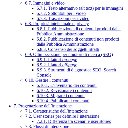
6.7. Immagini e video
6.7.1. Testo alternativo (alt text) per le immagini
6.7.2. Sottotitoli per i video
6.7.3. Trascrizioni per i video
6.8. Proprietà intellettuale e privacy
6.8.1. Pubblicazione di contenuti prodotti dalla
Pubblica Amministrazione
6.8.2. Pubblicazione di contenuti non prodotti
dalla Pubblica Amministrazione
6.8.3. Consenso dei soggetti ritratti
6.9. Ottimizzazione per i motori di ricerca (SEO)
6.9.1. I fattori
on-page
6.9.2. I fattori
off-page
6.9.3. Strumenti di diagnostica SEO: Search
Console
6.10. Gestire i contenuti
6.10.1. L’inventario dei contenuti
6.10.2. Revisionare i contenuti
6.10.3. Migrare i contenuti
6.10.4. Pubblicare i contenuti
7. Progettazione dell’interazione
7.1. Caratteristiche dell’interazione
7.2. User stories per definire l’interazione
7.2.1. Differenza tra scenari e user stories
7.3. Flussi di interazione