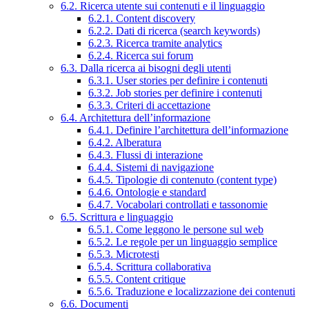
6.2. Ricerca utente sui contenuti e il linguaggio
6.2.1. Content discovery
6.2.2. Dati di ricerca (search keywords)
6.2.3. Ricerca tramite analytics
6.2.4. Ricerca sui forum
6.3. Dalla ricerca ai bisogni degli utenti
6.3.1. User stories per definire i contenuti
6.3.2. Job stories per definire i contenuti
6.3.3. Criteri di accettazione
6.4. Architettura dell’informazione
6.4.1. Definire l’architettura dell’informazione
6.4.2. Alberatura
6.4.3. Flussi di interazione
6.4.4. Sistemi di navigazione
6.4.5. Tipologie di contenuto (content type)
6.4.6. Ontologie e standard
6.4.7. Vocabolari controllati e tassonomie
6.5. Scrittura e linguaggio
6.5.1. Come leggono le persone sul web
6.5.2. Le regole per un linguaggio semplice
6.5.3. Microtesti
6.5.4. Scrittura collaborativa
6.5.5. Content critique
6.5.6. Traduzione e localizzazione dei contenuti
6.6. Documenti