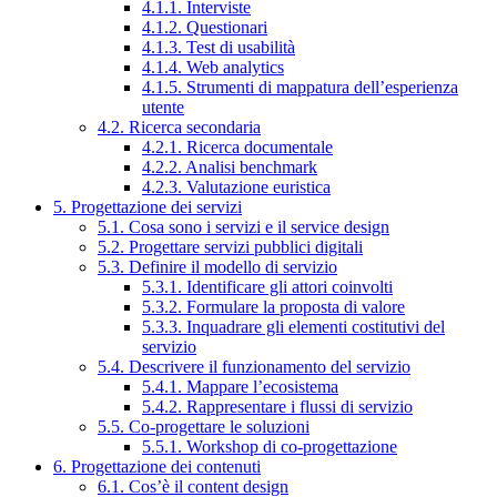
4.1.1. Interviste
4.1.2. Questionari
4.1.3. Test di usabilità
4.1.4. Web analytics
4.1.5. Strumenti di mappatura dell’esperienza
utente
4.2. Ricerca secondaria
4.2.1. Ricerca documentale
4.2.2. Analisi benchmark
4.2.3. Valutazione euristica
5. Progettazione dei servizi
5.1. Cosa sono i servizi e il service design
5.2. Progettare servizi pubblici digitali
5.3. Definire il modello di servizio
5.3.1. Identificare gli attori coinvolti
5.3.2. Formulare la proposta di valore
5.3.3. Inquadrare gli elementi costitutivi del
servizio
5.4. Descrivere il funzionamento del servizio
5.4.1. Mappare l’ecosistema
5.4.2. Rappresentare i flussi di servizio
5.5. Co-progettare le soluzioni
5.5.1. Workshop di co-progettazione
6. Progettazione dei contenuti
6.1. Cos’è il content design