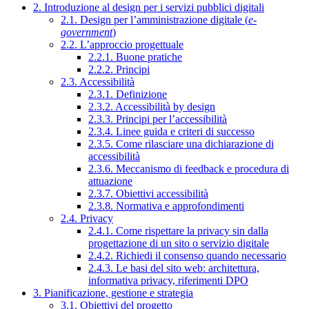
2. Introduzione al design per i servizi pubblici digitali
2.1. Design per l’amministrazione digitale (
e-
government
)
2.2. L’approccio progettuale
2.2.1. Buone pratiche
2.2.2. Principi
2.3. Accessibilità
2.3.1. Definizione
2.3.2. Accessibilità by design
2.3.3. Principi per l’accessibilità
2.3.4. Linee guida e criteri di successo
2.3.5. Come rilasciare una dichiarazione di
accessibilità
2.3.6. Meccanismo di feedback e procedura di
attuazione
2.3.7. Obiettivi accessibilità
2.3.8. Normativa e approfondimenti
2.4. Privacy
2.4.1. Come rispettare la privacy sin dalla
progettazione di un sito o servizio digitale
2.4.2. Richiedi il consenso quando necessario
2.4.3. Le basi del sito web: architettura,
informativa privacy, riferimenti DPO
3. Pianificazione, gestione e strategia
3.1. Obiettivi del progetto