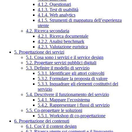
4.1.2. Questionari
4.1.3. Test di usabilità
4.1.4. Web analytics
4.1.5. Strumenti di mappatura dell’esperienza
utente
4.2. Ricerca secondaria
4.2.1. Ricerca documentale
4.2.2. Analisi benchmark
4.2.3. Valutazione euristica
5. Progettazione dei servizi
5.1. Cosa sono i servizi e il service design
5.2. Progettare servizi pubblici digitali
5.3. Definire il modello di servizio
5.3.1. Identificare gli attori coinvolti
5.3.2. Formulare la proposta di valore
5.3.3. Inquadrare gli elementi costitutivi del
servizio
5.4. Descrivere il funzionamento del servizio
5.4.1. Mappare l’ecosistema
5.4.2. Rappresentare i flussi di servizio
5.5. Co-progettare le soluzioni
5.5.1. Workshop di co-progettazione
6. Progettazione dei contenuti
6.1. Cos’è il content design
6.2. Ricerca utente sui contenuti e il linguaggio