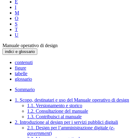
E
I
M
O
S
T
U
Manuale operativo di design
indici e glossario
contenuti
figure
tabelle
glossario
Sommario
1. Scopo, destinatari e uso del Manuale operativo di design
1.1. Versionamento e storico
1.2. Consultazione del manuale
1.3. Contribuisci al manuale
2. Introduzione al design per i servizi pubblici digitali
2.1. Design per l’amministrazione digitale (
e-
government
)