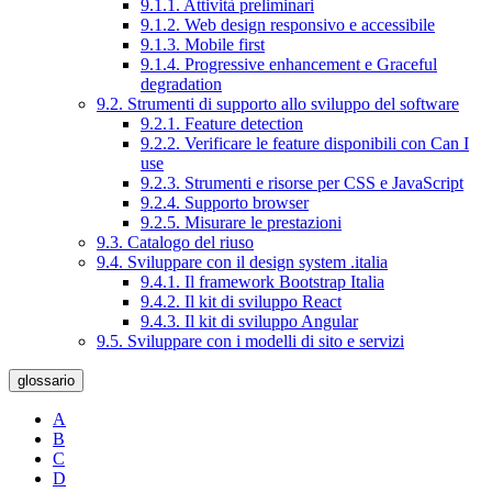
9.1.1. Attività preliminari
9.1.2. Web design responsivo e accessibile
9.1.3. Mobile first
9.1.4. Progressive enhancement e Graceful
degradation
9.2. Strumenti di supporto allo sviluppo del software
9.2.1. Feature detection
9.2.2. Verificare le feature disponibili con Can I
use
9.2.3. Strumenti e risorse per CSS e JavaScript
9.2.4. Supporto browser
9.2.5. Misurare le prestazioni
9.3. Catalogo del riuso
9.4. Sviluppare con il design system .italia
9.4.1. Il framework Bootstrap Italia
9.4.2. Il kit di sviluppo React
9.4.3. Il kit di sviluppo Angular
9.5. Sviluppare con i modelli di sito e servizi
glossario
A
B
C
D