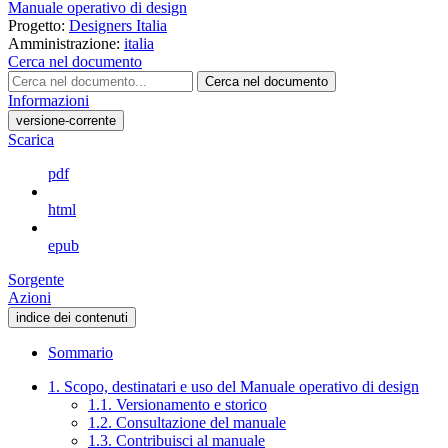
Manuale operativo di design
Progetto:
Designers Italia
Amministrazione:
italia
Cerca nel documento
Cerca nel documento
Informazioni
versione-corrente
Scarica
pdf
html
epub
Sorgente
Azioni
indice dei contenuti
Sommario
1. Scopo, destinatari e uso del Manuale operativo di design
1.1. Versionamento e storico
1.2. Consultazione del manuale
1.3. Contribuisci al manuale