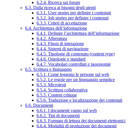
6.2.4. Ricerca sui forum
6.3. Dalla ricerca ai bisogni degli utenti
6.3.1. User stories per definire i contenuti
6.3.2. Job stories per definire i contenuti
6.3.3. Criteri di accettazione
6.4. Architettura dell’informazione
6.4.1. Definire l’architettura dell’informazione
6.4.2. Alberatura
6.4.3. Flussi di interazione
6.4.4. Sistemi di navigazione
6.4.5. Tipologie di contenuto (content type)
6.4.6. Ontologie e standard
6.4.7. Vocabolari controllati e tassonomie
6.5. Scrittura e linguaggio
6.5.1. Come leggono le persone sul web
6.5.2. Le regole per un linguaggio semplice
6.5.3. Microtesti
6.5.4. Scrittura collaborativa
6.5.5. Content critique
6.5.6. Traduzione e localizzazione dei contenuti
6.6. Documenti
6.6.1. I documenti vanno sul web
6.6.2. Tipi di documenti
6.6.3. Formato di lettura dei documenti elettronici
6.6.4. Modalità di produzione dei documenti