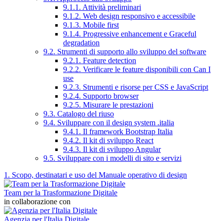
9.1.1. Attività preliminari
9.1.2. Web design responsivo e accessibile
9.1.3. Mobile first
9.1.4. Progressive enhancement e Graceful
degradation
9.2. Strumenti di supporto allo sviluppo del software
9.2.1. Feature detection
9.2.2. Verificare le feature disponibili con Can I
use
9.2.3. Strumenti e risorse per CSS e JavaScript
9.2.4. Supporto browser
9.2.5. Misurare le prestazioni
9.3. Catalogo del riuso
9.4. Sviluppare con il design system .italia
9.4.1. Il framework Bootstrap Italia
9.4.2. Il kit di sviluppo React
9.4.3. Il kit di sviluppo Angular
9.5. Sviluppare con i modelli di sito e servizi
1. Scopo, destinatari e uso del Manuale operativo di design
Team per la Trasformazione Digitale
in collaborazione con
Agenzia per l'Italia Digitale