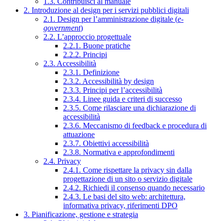
1.3. Contribuisci al manuale
2. Introduzione al design per i servizi pubblici digitali
2.1. Design per l’amministrazione digitale (
e-
government
)
2.2. L’approccio progettuale
2.2.1. Buone pratiche
2.2.2. Principi
2.3. Accessibilità
2.3.1. Definizione
2.3.2. Accessibilità by design
2.3.3. Principi per l’accessibilità
2.3.4. Linee guida e criteri di successo
2.3.5. Come rilasciare una dichiarazione di
accessibilità
2.3.6. Meccanismo di feedback e procedura di
attuazione
2.3.7. Obiettivi accessibilità
2.3.8. Normativa e approfondimenti
2.4. Privacy
2.4.1. Come rispettare la privacy sin dalla
progettazione di un sito o servizio digitale
2.4.2. Richiedi il consenso quando necessario
2.4.3. Le basi del sito web: architettura,
informativa privacy, riferimenti DPO
3. Pianificazione, gestione e strategia