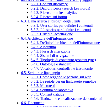
6.2.1. Content discovery
6.2.2. Dati di ricerca (search keywords)
6.2.3. Ricerca tramite analytics
6.2.4. Ricerca sui forum
6.3. Dalla ricerca ai bisogni degli utenti
6.3.1. User stories per definire i contenuti
6.3.2. Job stories per definire i contenuti
6.3.3. Criteri di accettazione
6.4. Architettura dell’informazione
6.4.1. Definire l’architettura dell’informazione
6.4.2. Alberatura
6.4.3. Flussi di interazione
6.4.4. Sistemi di navigazione
6.4.5. Tipologie di contenuto (content type)
6.4.6. Ontologie e standard
6.4.7. Vocabolari controllati e tassonomie
6.5. Scrittura e linguaggio
6.5.1. Come leggono le persone sul web
6.5.2. Le regole per un linguaggio semplice
6.5.3. Microtesti
6.5.4. Scrittura collaborativa
6.5.5. Content critique
6.5.6. Traduzione e localizzazione dei contenuti
6.6. Documenti