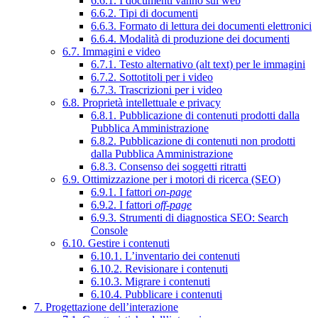
6.6.1. I documenti vanno sul web
6.6.2. Tipi di documenti
6.6.3. Formato di lettura dei documenti elettronici
6.6.4. Modalità di produzione dei documenti
6.7. Immagini e video
6.7.1. Testo alternativo (alt text) per le immagini
6.7.2. Sottotitoli per i video
6.7.3. Trascrizioni per i video
6.8. Proprietà intellettuale e privacy
6.8.1. Pubblicazione di contenuti prodotti dalla
Pubblica Amministrazione
6.8.2. Pubblicazione di contenuti non prodotti
dalla Pubblica Amministrazione
6.8.3. Consenso dei soggetti ritratti
6.9. Ottimizzazione per i motori di ricerca (SEO)
6.9.1. I fattori
on-page
6.9.2. I fattori
off-page
6.9.3. Strumenti di diagnostica SEO: Search
Console
6.10. Gestire i contenuti
6.10.1. L’inventario dei contenuti
6.10.2. Revisionare i contenuti
6.10.3. Migrare i contenuti
6.10.4. Pubblicare i contenuti
7. Progettazione dell’interazione