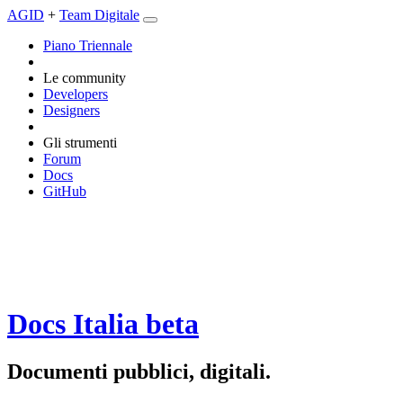
AGID
+
Team Digitale
Piano Triennale
Le community
Developers
Designers
Gli strumenti
Forum
Docs
GitHub
Docs Italia
beta
Documenti pubblici, digitali.