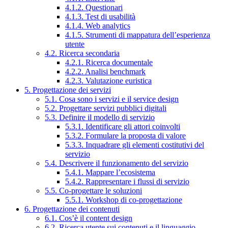
4.1.2. Questionari
4.1.3. Test di usabilità
4.1.4. Web analytics
4.1.5. Strumenti di mappatura dell’esperienza
utente
4.2. Ricerca secondaria
4.2.1. Ricerca documentale
4.2.2. Analisi benchmark
4.2.3. Valutazione euristica
5. Progettazione dei servizi
5.1. Cosa sono i servizi e il service design
5.2. Progettare servizi pubblici digitali
5.3. Definire il modello di servizio
5.3.1. Identificare gli attori coinvolti
5.3.2. Formulare la proposta di valore
5.3.3. Inquadrare gli elementi costitutivi del
servizio
5.4. Descrivere il funzionamento del servizio
5.4.1. Mappare l’ecosistema
5.4.2. Rappresentare i flussi di servizio
5.5. Co-progettare le soluzioni
5.5.1. Workshop di co-progettazione
6. Progettazione dei contenuti
6.1. Cos’è il content design
6.2. Ricerca utente sui contenuti e il linguaggio