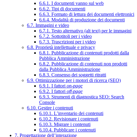
6.6.1. I documenti vanno sul web
6.6.2. Tipi di documenti
6.6.3. Formato di lettura dei documenti elettronici
6.6.4. Modalità di produzione dei documenti
6.7. Immagini e video
6.7.1. Testo alternativo (alt text) per le immagini
6.7.2. Sottotitoli per i video
6.7.3. Trascrizioni per i video
6.8. Proprietà intellettuale e privacy
6.8.1. Pubblicazione di contenuti prodotti dalla
Pubblica Amministrazione
6.8.2. Pubblicazione di contenuti non prodotti
dalla Pubblica Amministrazione
6.8.3. Consenso dei soggetti ritratti
6.9. Ottimizzazione per i motori di ricerca (SEO)
6.9.1. I fattori
on-page
6.9.2. I fattori
off-page
6.9.3. Strumenti di diagnostica SEO: Search
Console
6.10. Gestire i contenuti
6.10.1. L’inventario dei contenuti
6.10.2. Revisionare i contenuti
6.10.3. Migrare i contenuti
6.10.4. Pubblicare i contenuti
7. Progettazione dell’interazione