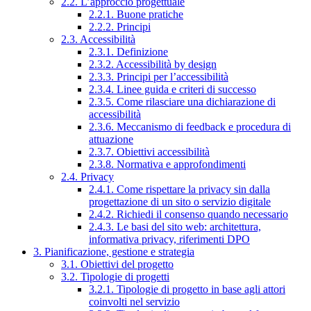
2.2. L’approccio progettuale
2.2.1. Buone pratiche
2.2.2. Principi
2.3. Accessibilità
2.3.1. Definizione
2.3.2. Accessibilità by design
2.3.3. Principi per l’accessibilità
2.3.4. Linee guida e criteri di successo
2.3.5. Come rilasciare una dichiarazione di
accessibilità
2.3.6. Meccanismo di feedback e procedura di
attuazione
2.3.7. Obiettivi accessibilità
2.3.8. Normativa e approfondimenti
2.4. Privacy
2.4.1. Come rispettare la privacy sin dalla
progettazione di un sito o servizio digitale
2.4.2. Richiedi il consenso quando necessario
2.4.3. Le basi del sito web: architettura,
informativa privacy, riferimenti DPO
3. Pianificazione, gestione e strategia
3.1. Obiettivi del progetto
3.2. Tipologie di progetti
3.2.1. Tipologie di progetto in base agli attori
coinvolti nel servizio