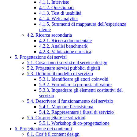
4.1.1. Interviste
4.1.2. Questionari
4.1.3. Test di usabilità
4.1.4. Web analytics
4.1.5. Strumenti di mappatura dell’esperienza
utente
4.2. Ricerca secondaria
4.2.1. Ricerca documentale
4.2.2. Analisi benchmark
4.2.3. Valutazione euristica
5. Progettazione dei servizi
5.1. Cosa sono i servizi e il service design
5.2. Progettare servizi pubblici digitali
5.3. Definire il modello di servizio
5.3.1. Identificare gli attori coinvolti
5.3.2. Formulare la proposta di valore
5.3.3. Inquadrare gli elementi costitutivi del
servizio
5.4. Descrivere il funzionamento del servizio
5.4.1. Mappare l’ecosistema
5.4.2. Rappresentare i flussi di servizio
5.5. Co-progettare le soluzioni
5.5.1. Workshop di co-progettazione
6. Progettazione dei contenuti
6.1. Cos’è il content design