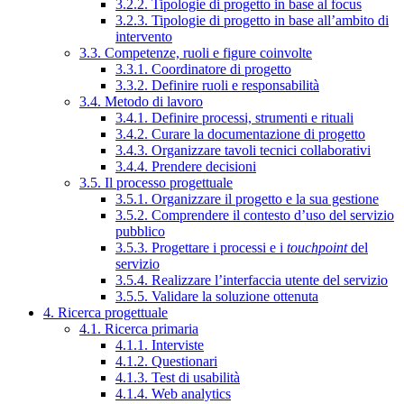
3.2.2. Tipologie di progetto in base al focus
3.2.3. Tipologie di progetto in base all’ambito di
intervento
3.3. Competenze, ruoli e figure coinvolte
3.3.1. Coordinatore di progetto
3.3.2. Definire ruoli e responsabilità
3.4. Metodo di lavoro
3.4.1. Definire processi, strumenti e rituali
3.4.2. Curare la documentazione di progetto
3.4.3. Organizzare tavoli tecnici collaborativi
3.4.4. Prendere decisioni
3.5. Il processo progettuale
3.5.1. Organizzare il progetto e la sua gestione
3.5.2. Comprendere il contesto d’uso del servizio
pubblico
3.5.3. Progettare i processi e i
touchpoint
del
servizio
3.5.4. Realizzare l’interfaccia utente del servizio
3.5.5. Validare la soluzione ottenuta
4. Ricerca progettuale
4.1. Ricerca primaria
4.1.1. Interviste
4.1.2. Questionari
4.1.3. Test di usabilità
4.1.4. Web analytics