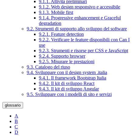
9.1.1. Attività preliminari
9.1.2. Web design responsivo e accessibile
9.1.3. Mobile first
9.1.4. Progressive enhancement e Graceful
degradation
9.2. Strumenti di supporto allo sviluppo del software
9.2.1. Feature detection
9.2.2. Verificare le feature disponibili con Can I
use
9.2.3. Strumenti e risorse per CSS e JavaScript
9.2.4. Supporto browser
9.2.5. Misurare le prestazioni
9.3. Catalogo del riuso
9.4. Sviluppare con il design system .italia
9.4.1. Il framework Bootstrap Italia
9.4.2. Il kit di sviluppo React
9.4.3. Il kit di sviluppo Angular
9.5. Sviluppare con i modelli di sito e servizi
glossario
A
B
C
D