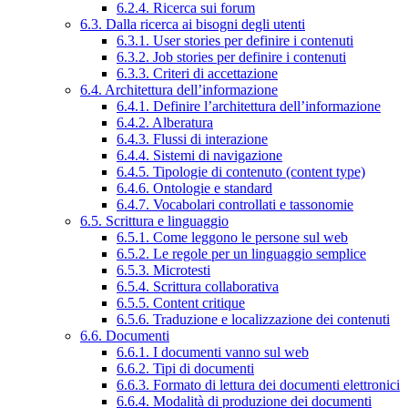
6.2.4. Ricerca sui forum
6.3. Dalla ricerca ai bisogni degli utenti
6.3.1. User stories per definire i contenuti
6.3.2. Job stories per definire i contenuti
6.3.3. Criteri di accettazione
6.4. Architettura dell’informazione
6.4.1. Definire l’architettura dell’informazione
6.4.2. Alberatura
6.4.3. Flussi di interazione
6.4.4. Sistemi di navigazione
6.4.5. Tipologie di contenuto (content type)
6.4.6. Ontologie e standard
6.4.7. Vocabolari controllati e tassonomie
6.5. Scrittura e linguaggio
6.5.1. Come leggono le persone sul web
6.5.2. Le regole per un linguaggio semplice
6.5.3. Microtesti
6.5.4. Scrittura collaborativa
6.5.5. Content critique
6.5.6. Traduzione e localizzazione dei contenuti
6.6. Documenti
6.6.1. I documenti vanno sul web
6.6.2. Tipi di documenti
6.6.3. Formato di lettura dei documenti elettronici
6.6.4. Modalità di produzione dei documenti