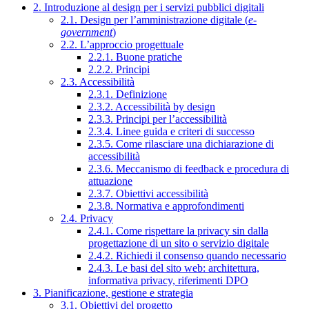
2. Introduzione al design per i servizi pubblici digitali
2.1. Design per l’amministrazione digitale (
e-
government
)
2.2. L’approccio progettuale
2.2.1. Buone pratiche
2.2.2. Principi
2.3. Accessibilità
2.3.1. Definizione
2.3.2. Accessibilità by design
2.3.3. Principi per l’accessibilità
2.3.4. Linee guida e criteri di successo
2.3.5. Come rilasciare una dichiarazione di
accessibilità
2.3.6. Meccanismo di feedback e procedura di
attuazione
2.3.7. Obiettivi accessibilità
2.3.8. Normativa e approfondimenti
2.4. Privacy
2.4.1. Come rispettare la privacy sin dalla
progettazione di un sito o servizio digitale
2.4.2. Richiedi il consenso quando necessario
2.4.3. Le basi del sito web: architettura,
informativa privacy, riferimenti DPO
3. Pianificazione, gestione e strategia
3.1. Obiettivi del progetto