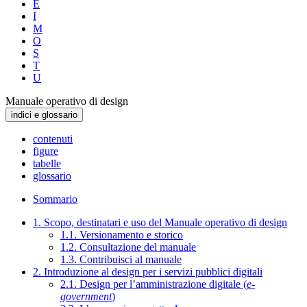
E
I
M
O
S
T
U
Manuale operativo di design
indici e glossario
contenuti
figure
tabelle
glossario
Sommario
1. Scopo, destinatari e uso del Manuale operativo di design
1.1. Versionamento e storico
1.2. Consultazione del manuale
1.3. Contribuisci al manuale
2. Introduzione al design per i servizi pubblici digitali
2.1. Design per l’amministrazione digitale (
e-
government
)