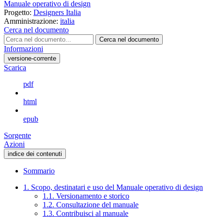
Manuale operativo di design
Progetto:
Designers Italia
Amministrazione:
italia
Cerca nel documento
Cerca nel documento
Informazioni
versione-corrente
Scarica
pdf
html
epub
Sorgente
Azioni
indice dei contenuti
Sommario
1. Scopo, destinatari e uso del Manuale operativo di design
1.1. Versionamento e storico
1.2. Consultazione del manuale
1.3. Contribuisci al manuale