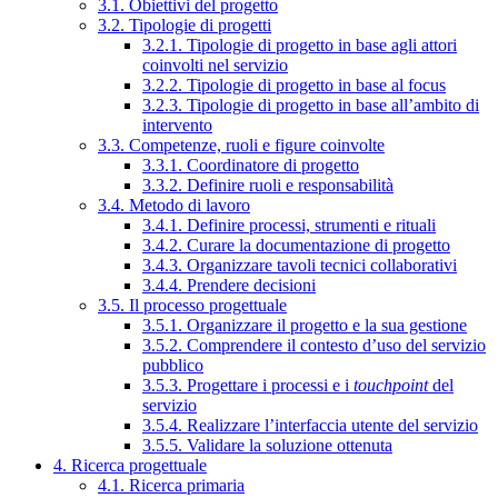
3.1. Obiettivi del progetto
3.2. Tipologie di progetti
3.2.1. Tipologie di progetto in base agli attori
coinvolti nel servizio
3.2.2. Tipologie di progetto in base al focus
3.2.3. Tipologie di progetto in base all’ambito di
intervento
3.3. Competenze, ruoli e figure coinvolte
3.3.1. Coordinatore di progetto
3.3.2. Definire ruoli e responsabilità
3.4. Metodo di lavoro
3.4.1. Definire processi, strumenti e rituali
3.4.2. Curare la documentazione di progetto
3.4.3. Organizzare tavoli tecnici collaborativi
3.4.4. Prendere decisioni
3.5. Il processo progettuale
3.5.1. Organizzare il progetto e la sua gestione
3.5.2. Comprendere il contesto d’uso del servizio
pubblico
3.5.3. Progettare i processi e i
touchpoint
del
servizio
3.5.4. Realizzare l’interfaccia utente del servizio
3.5.5. Validare la soluzione ottenuta
4. Ricerca progettuale
4.1. Ricerca primaria