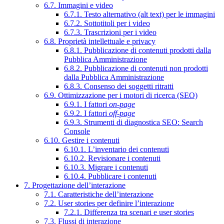
6.7. Immagini e video
6.7.1. Testo alternativo (alt text) per le immagini
6.7.2. Sottotitoli per i video
6.7.3. Trascrizioni per i video
6.8. Proprietà intellettuale e privacy
6.8.1. Pubblicazione di contenuti prodotti dalla
Pubblica Amministrazione
6.8.2. Pubblicazione di contenuti non prodotti
dalla Pubblica Amministrazione
6.8.3. Consenso dei soggetti ritratti
6.9. Ottimizzazione per i motori di ricerca (SEO)
6.9.1. I fattori
on-page
6.9.2. I fattori
off-page
6.9.3. Strumenti di diagnostica SEO: Search
Console
6.10. Gestire i contenuti
6.10.1. L’inventario dei contenuti
6.10.2. Revisionare i contenuti
6.10.3. Migrare i contenuti
6.10.4. Pubblicare i contenuti
7. Progettazione dell’interazione
7.1. Caratteristiche dell’interazione
7.2. User stories per definire l’interazione
7.2.1. Differenza tra scenari e user stories
7.3. Flussi di interazione