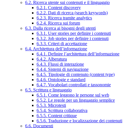
6.2. Ricerca utente sui contenuti e il linguaggio
6.2.1. Content discovery
6.2.2. Dati di ricerca (search keywords)
6.2.3. Ricerca tramite analytics
6.2.4. Ricerca sui forum
6.3. Dalla ricerca ai bisogni degli utenti
6.3.1. User stories per definire i contenuti
6.3.2. Job stories per definire i contenuti
6.3.3. Criteri di accettazione
6.4. Architettura dell’informazione
6.4.1. Definire l’architettura dell’informazione
6.4.2. Alberatura
6.4.3. Flussi di interazione
6.4.4. Sistemi di navigazione
6.4.5. Tipologie di contenuto (content type)
6.4.6. Ontologie e standard
6.4.7. Vocabolari controllati e tassonomie
6.5. Scrittura e linguaggio
6.5.1. Come leggono le persone sul web
6.5.2. Le regole per un linguaggio semplice
6.5.3. Microtesti
6.5.4. Scrittura collaborativa
6.5.5. Content critique
6.5.6. Traduzione e localizzazione dei contenuti
6.6. Documenti