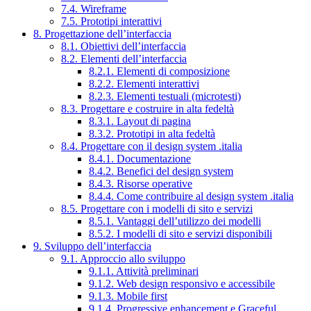
7.4. Wireframe
7.5. Prototipi interattivi
8. Progettazione dell’interfaccia
8.1. Obiettivi dell’interfaccia
8.2. Elementi dell’interfaccia
8.2.1. Elementi di composizione
8.2.2. Elementi interattivi
8.2.3. Elementi testuali (microtesti)
8.3. Progettare e costruire in alta fedeltà
8.3.1. Layout di pagina
8.3.2. Prototipi in alta fedeltà
8.4. Progettare con il design system .italia
8.4.1. Documentazione
8.4.2. Benefici del design system
8.4.3. Risorse operative
8.4.4. Come contribuire al design system .italia
8.5. Progettare con i modelli di sito e servizi
8.5.1. Vantaggi dell’utilizzo dei modelli
8.5.2. I modelli di sito e servizi disponibili
9. Sviluppo dell’interfaccia
9.1. Approccio allo sviluppo
9.1.1. Attività preliminari
9.1.2. Web design responsivo e accessibile
9.1.3. Mobile first
9.1.4. Progressive enhancement e Graceful