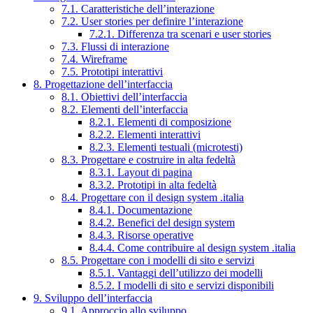
7.1. Caratteristiche dell’interazione
7.2. User stories per definire l’interazione
7.2.1. Differenza tra scenari e user stories
7.3. Flussi di interazione
7.4. Wireframe
7.5. Prototipi interattivi
8. Progettazione dell’interfaccia
8.1. Obiettivi dell’interfaccia
8.2. Elementi dell’interfaccia
8.2.1. Elementi di composizione
8.2.2. Elementi interattivi
8.2.3. Elementi testuali (microtesti)
8.3. Progettare e costruire in alta fedeltà
8.3.1. Layout di pagina
8.3.2. Prototipi in alta fedeltà
8.4. Progettare con il design system .italia
8.4.1. Documentazione
8.4.2. Benefici del design system
8.4.3. Risorse operative
8.4.4. Come contribuire al design system .italia
8.5. Progettare con i modelli di sito e servizi
8.5.1. Vantaggi dell’utilizzo dei modelli
8.5.2. I modelli di sito e servizi disponibili
9. Sviluppo dell’interfaccia
9.1. Approccio allo sviluppo