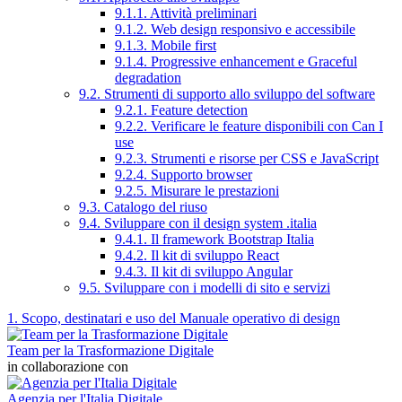
9.1.1. Attività preliminari
9.1.2. Web design responsivo e accessibile
9.1.3. Mobile first
9.1.4. Progressive enhancement e Graceful
degradation
9.2. Strumenti di supporto allo sviluppo del software
9.2.1. Feature detection
9.2.2. Verificare le feature disponibili con Can I
use
9.2.3. Strumenti e risorse per CSS e JavaScript
9.2.4. Supporto browser
9.2.5. Misurare le prestazioni
9.3. Catalogo del riuso
9.4. Sviluppare con il design system .italia
9.4.1. Il framework Bootstrap Italia
9.4.2. Il kit di sviluppo React
9.4.3. Il kit di sviluppo Angular
9.5. Sviluppare con i modelli di sito e servizi
1. Scopo, destinatari e uso del Manuale operativo di design
Team per la Trasformazione Digitale
in collaborazione con
Agenzia per l'Italia Digitale