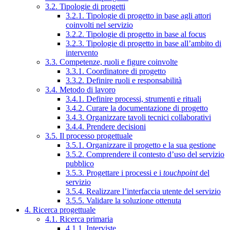
3.2. Tipologie di progetti
3.2.1. Tipologie di progetto in base agli attori
coinvolti nel servizio
3.2.2. Tipologie di progetto in base al focus
3.2.3. Tipologie di progetto in base all’ambito di
intervento
3.3. Competenze, ruoli e figure coinvolte
3.3.1. Coordinatore di progetto
3.3.2. Definire ruoli e responsabilità
3.4. Metodo di lavoro
3.4.1. Definire processi, strumenti e rituali
3.4.2. Curare la documentazione di progetto
3.4.3. Organizzare tavoli tecnici collaborativi
3.4.4. Prendere decisioni
3.5. Il processo progettuale
3.5.1. Organizzare il progetto e la sua gestione
3.5.2. Comprendere il contesto d’uso del servizio
pubblico
3.5.3. Progettare i processi e i
touchpoint
del
servizio
3.5.4. Realizzare l’interfaccia utente del servizio
3.5.5. Validare la soluzione ottenuta
4. Ricerca progettuale
4.1. Ricerca primaria
4.1.1. Interviste