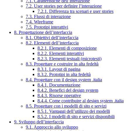
7.1. Caratteristiche dell’interazione
7.2. User stories per definire l’interazione
7.2.1. Differenza tra scenari e user stories
7.3. Flussi di interazione
7.4. Wireframe
7.5. Prototipi interattivi
8. Progettazione dell’interfaccia
8.1. Obiettivi dell’interfaccia
8.2. Elementi dell’interfaccia
8.2.1. Elementi di composizione
8.2.2. Elementi interattivi
8.2.3. Elementi testuali (microtesti)
8.3. Progettare e costruire in alta fedeltà
8.3.1. Layout di pagina
8.3.2. Prototipi in alta fedeltà
8.4. Progettare con il design system .italia
8.4.1. Documentazione
8.4.2. Benefici del design system
8.4.3. Risorse operative
8.4.4. Come contribuire al design system .italia
8.5. Progettare con i modelli di sito e servizi
8.5.1. Vantaggi dell’utilizzo dei modelli
8.5.2. I modelli di sito e servizi disponibili
9. Sviluppo dell’interfaccia
9.1. Approccio allo sviluppo