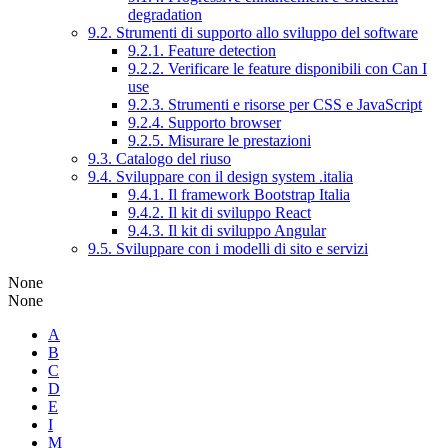
degradation
9.2. Strumenti di supporto allo sviluppo del software
9.2.1. Feature detection
9.2.2. Verificare le feature disponibili con Can I
use
9.2.3. Strumenti e risorse per CSS e JavaScript
9.2.4. Supporto browser
9.2.5. Misurare le prestazioni
9.3. Catalogo del riuso
9.4. Sviluppare con il design system .italia
9.4.1. Il framework Bootstrap Italia
9.4.2. Il kit di sviluppo React
9.4.3. Il kit di sviluppo Angular
9.5. Sviluppare con i modelli di sito e servizi
None
None
A
B
C
D
E
I
M