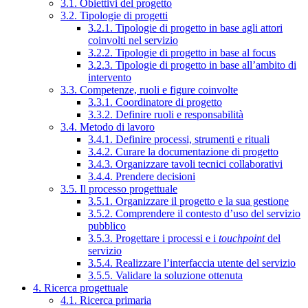
3.1. Obiettivi del progetto
3.2. Tipologie di progetti
3.2.1. Tipologie di progetto in base agli attori
coinvolti nel servizio
3.2.2. Tipologie di progetto in base al focus
3.2.3. Tipologie di progetto in base all’ambito di
intervento
3.3. Competenze, ruoli e figure coinvolte
3.3.1. Coordinatore di progetto
3.3.2. Definire ruoli e responsabilità
3.4. Metodo di lavoro
3.4.1. Definire processi, strumenti e rituali
3.4.2. Curare la documentazione di progetto
3.4.3. Organizzare tavoli tecnici collaborativi
3.4.4. Prendere decisioni
3.5. Il processo progettuale
3.5.1. Organizzare il progetto e la sua gestione
3.5.2. Comprendere il contesto d’uso del servizio
pubblico
3.5.3. Progettare i processi e i
touchpoint
del
servizio
3.5.4. Realizzare l’interfaccia utente del servizio
3.5.5. Validare la soluzione ottenuta
4. Ricerca progettuale
4.1. Ricerca primaria