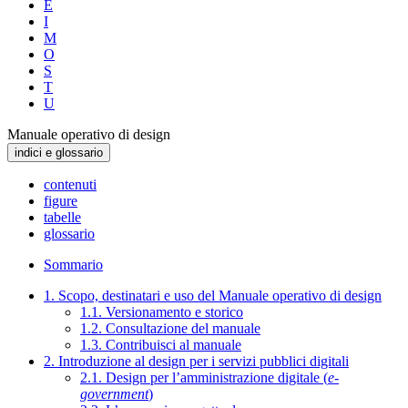
E
I
M
O
S
T
U
Manuale operativo di design
indici e glossario
contenuti
figure
tabelle
glossario
Sommario
1. Scopo, destinatari e uso del Manuale operativo di design
1.1. Versionamento e storico
1.2. Consultazione del manuale
1.3. Contribuisci al manuale
2. Introduzione al design per i servizi pubblici digitali
2.1. Design per l’amministrazione digitale (
e-
government
)