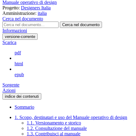
Manuale operativo di design
Progetto:
Designers Italia
Amministrazione:
italia
Cerca nel documento
Cerca nel documento
Informazioni
versione-corrente
Scarica
pdf
html
epub
Sorgente
Azioni
indice dei contenuti
Sommario
1. Scopo, destinatari e uso del Manuale operativo di design
1.1. Versionamento e storico
1.2. Consultazione del manuale
1.3. Contribuisci al manuale