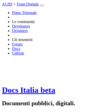
AGID
+
Team Digitale
Piano Triennale
Le community
Developers
Designers
Gli strumenti
Forum
Docs
GitHub
Docs Italia
beta
Documenti pubblici, digitali.