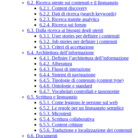
6.2. Ricerca utente sui contenuti e il linguaggio
6.2.1. Content discovery
6.2.2. Dati di ricerca (search keywords)
6.2.3. Ricerca tramite analytics
6.2.4. Ricerca sui forum
6.3. Dalla ricerca ai bisogni degli utenti
6.3.1. User stories per definire i contenuti
6.3.2. Job stories per definire i contenuti
6.3.3. Criteri di accettazione
6.4. Architettura dell’informazione
6.4.1. Definire l’architettura dell’informazione
6.4.2. Alberatura
6.4.3. Flussi di interazione
6.4.4. Sistemi di navigazione
6.4.5. Tipologie di contenuto (content type)
6.4.6. Ontologie e standard
6.4.7. Vocabolari controllati e tassonomie
6.5. Scrittura e linguaggio
6.5.1. Come leggono le persone sul web
6.5.2. Le regole per un linguaggio semplice
6.5.3. Microtesti
6.5.4. Scrittura collaborativa
6.5.5. Content critique
6.5.6. Traduzione e localizzazione dei contenuti
6.6. Documenti