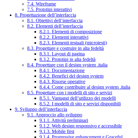
7.4. Wireframe
7.5. Prototipi interattivi
8. Progettazione dell’interfaccia
8.1. Obiettivi dell’interfaccia
8.2. Elementi dell’interfaccia
8.2.1. Elementi di composizione
8.2.2. Elementi interattivi
8.2.3. Elementi testuali (microtesti)
8.3. Progettare e costruire in alta fedeltà
8.3.1. Layout di pagina
8.3.2. Prototipi in alta fedeltà
8.4. Progettare con il design system .italia
8.4.1. Documentazione
8.4.2. Benefici del design system
8.4.3. Risorse operative
8.4.4. Come contribuire al design system .italia
8.5. Progettare con i modelli di sito e servizi
8.5.1. Vantaggi dell’utilizzo dei modelli
8.5.2. I modelli di sito e servizi disponibili
9. Sviluppo dell’interfaccia
9.1. Approccio allo sviluppo
9.1.1. Attività preliminari
9.1.2. Web design responsivo e accessibile
9.1.3. Mobile first
9.1.4. Progressive enhancement e Graceful