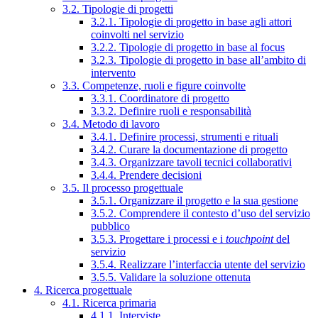
3.2. Tipologie di progetti
3.2.1. Tipologie di progetto in base agli attori
coinvolti nel servizio
3.2.2. Tipologie di progetto in base al focus
3.2.3. Tipologie di progetto in base all’ambito di
intervento
3.3. Competenze, ruoli e figure coinvolte
3.3.1. Coordinatore di progetto
3.3.2. Definire ruoli e responsabilità
3.4. Metodo di lavoro
3.4.1. Definire processi, strumenti e rituali
3.4.2. Curare la documentazione di progetto
3.4.3. Organizzare tavoli tecnici collaborativi
3.4.4. Prendere decisioni
3.5. Il processo progettuale
3.5.1. Organizzare il progetto e la sua gestione
3.5.2. Comprendere il contesto d’uso del servizio
pubblico
3.5.3. Progettare i processi e i
touchpoint
del
servizio
3.5.4. Realizzare l’interfaccia utente del servizio
3.5.5. Validare la soluzione ottenuta
4. Ricerca progettuale
4.1. Ricerca primaria
4.1.1. Interviste