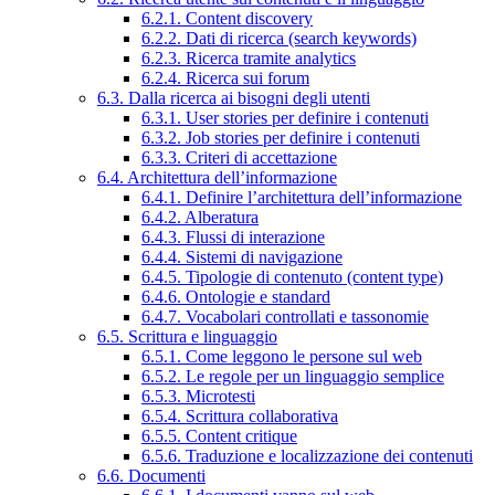
6.2.1. Content discovery
6.2.2. Dati di ricerca (search keywords)
6.2.3. Ricerca tramite analytics
6.2.4. Ricerca sui forum
6.3. Dalla ricerca ai bisogni degli utenti
6.3.1. User stories per definire i contenuti
6.3.2. Job stories per definire i contenuti
6.3.3. Criteri di accettazione
6.4. Architettura dell’informazione
6.4.1. Definire l’architettura dell’informazione
6.4.2. Alberatura
6.4.3. Flussi di interazione
6.4.4. Sistemi di navigazione
6.4.5. Tipologie di contenuto (content type)
6.4.6. Ontologie e standard
6.4.7. Vocabolari controllati e tassonomie
6.5. Scrittura e linguaggio
6.5.1. Come leggono le persone sul web
6.5.2. Le regole per un linguaggio semplice
6.5.3. Microtesti
6.5.4. Scrittura collaborativa
6.5.5. Content critique
6.5.6. Traduzione e localizzazione dei contenuti
6.6. Documenti