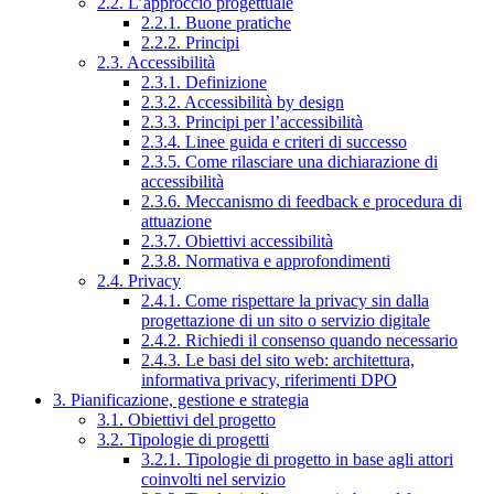
2.2. L’approccio progettuale
2.2.1. Buone pratiche
2.2.2. Principi
2.3. Accessibilità
2.3.1. Definizione
2.3.2. Accessibilità by design
2.3.3. Principi per l’accessibilità
2.3.4. Linee guida e criteri di successo
2.3.5. Come rilasciare una dichiarazione di
accessibilità
2.3.6. Meccanismo di feedback e procedura di
attuazione
2.3.7. Obiettivi accessibilità
2.3.8. Normativa e approfondimenti
2.4. Privacy
2.4.1. Come rispettare la privacy sin dalla
progettazione di un sito o servizio digitale
2.4.2. Richiedi il consenso quando necessario
2.4.3. Le basi del sito web: architettura,
informativa privacy, riferimenti DPO
3. Pianificazione, gestione e strategia
3.1. Obiettivi del progetto
3.2. Tipologie di progetti
3.2.1. Tipologie di progetto in base agli attori
coinvolti nel servizio