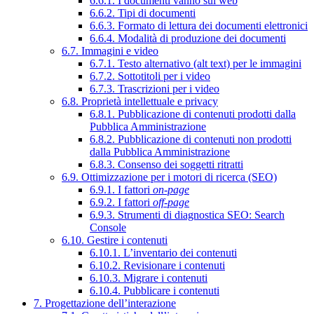
6.6.1. I documenti vanno sul web
6.6.2. Tipi di documenti
6.6.3. Formato di lettura dei documenti elettronici
6.6.4. Modalità di produzione dei documenti
6.7. Immagini e video
6.7.1. Testo alternativo (alt text) per le immagini
6.7.2. Sottotitoli per i video
6.7.3. Trascrizioni per i video
6.8. Proprietà intellettuale e privacy
6.8.1. Pubblicazione di contenuti prodotti dalla
Pubblica Amministrazione
6.8.2. Pubblicazione di contenuti non prodotti
dalla Pubblica Amministrazione
6.8.3. Consenso dei soggetti ritratti
6.9. Ottimizzazione per i motori di ricerca (SEO)
6.9.1. I fattori
on-page
6.9.2. I fattori
off-page
6.9.3. Strumenti di diagnostica SEO: Search
Console
6.10. Gestire i contenuti
6.10.1. L’inventario dei contenuti
6.10.2. Revisionare i contenuti
6.10.3. Migrare i contenuti
6.10.4. Pubblicare i contenuti
7. Progettazione dell’interazione