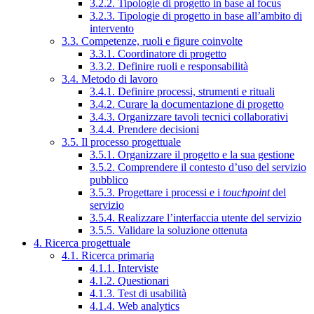
3.2.2. Tipologie di progetto in base al focus
3.2.3. Tipologie di progetto in base all’ambito di
intervento
3.3. Competenze, ruoli e figure coinvolte
3.3.1. Coordinatore di progetto
3.3.2. Definire ruoli e responsabilità
3.4. Metodo di lavoro
3.4.1. Definire processi, strumenti e rituali
3.4.2. Curare la documentazione di progetto
3.4.3. Organizzare tavoli tecnici collaborativi
3.4.4. Prendere decisioni
3.5. Il processo progettuale
3.5.1. Organizzare il progetto e la sua gestione
3.5.2. Comprendere il contesto d’uso del servizio
pubblico
3.5.3. Progettare i processi e i
touchpoint
del
servizio
3.5.4. Realizzare l’interfaccia utente del servizio
3.5.5. Validare la soluzione ottenuta
4. Ricerca progettuale
4.1. Ricerca primaria
4.1.1. Interviste
4.1.2. Questionari
4.1.3. Test di usabilità
4.1.4. Web analytics