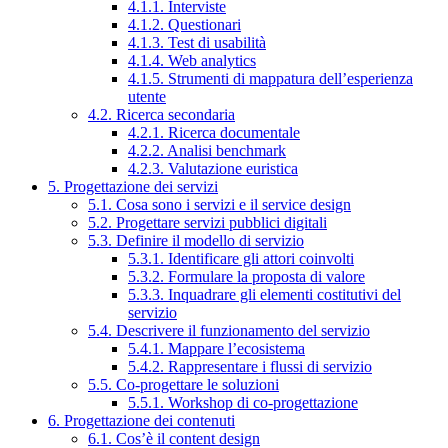
4.1.1. Interviste
4.1.2. Questionari
4.1.3. Test di usabilità
4.1.4. Web analytics
4.1.5. Strumenti di mappatura dell’esperienza
utente
4.2. Ricerca secondaria
4.2.1. Ricerca documentale
4.2.2. Analisi benchmark
4.2.3. Valutazione euristica
5. Progettazione dei servizi
5.1. Cosa sono i servizi e il service design
5.2. Progettare servizi pubblici digitali
5.3. Definire il modello di servizio
5.3.1. Identificare gli attori coinvolti
5.3.2. Formulare la proposta di valore
5.3.3. Inquadrare gli elementi costitutivi del
servizio
5.4. Descrivere il funzionamento del servizio
5.4.1. Mappare l’ecosistema
5.4.2. Rappresentare i flussi di servizio
5.5. Co-progettare le soluzioni
5.5.1. Workshop di co-progettazione
6. Progettazione dei contenuti
6.1. Cos’è il content design