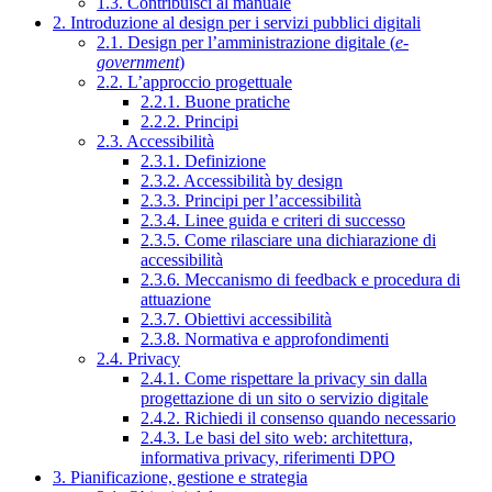
1.3. Contribuisci al manuale
2. Introduzione al design per i servizi pubblici digitali
2.1. Design per l’amministrazione digitale (
e-
government
)
2.2. L’approccio progettuale
2.2.1. Buone pratiche
2.2.2. Principi
2.3. Accessibilità
2.3.1. Definizione
2.3.2. Accessibilità by design
2.3.3. Principi per l’accessibilità
2.3.4. Linee guida e criteri di successo
2.3.5. Come rilasciare una dichiarazione di
accessibilità
2.3.6. Meccanismo di feedback e procedura di
attuazione
2.3.7. Obiettivi accessibilità
2.3.8. Normativa e approfondimenti
2.4. Privacy
2.4.1. Come rispettare la privacy sin dalla
progettazione di un sito o servizio digitale
2.4.2. Richiedi il consenso quando necessario
2.4.3. Le basi del sito web: architettura,
informativa privacy, riferimenti DPO
3. Pianificazione, gestione e strategia