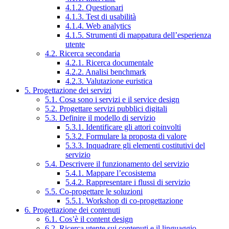
4.1.2. Questionari
4.1.3. Test di usabilità
4.1.4. Web analytics
4.1.5. Strumenti di mappatura dell’esperienza
utente
4.2. Ricerca secondaria
4.2.1. Ricerca documentale
4.2.2. Analisi benchmark
4.2.3. Valutazione euristica
5. Progettazione dei servizi
5.1. Cosa sono i servizi e il service design
5.2. Progettare servizi pubblici digitali
5.3. Definire il modello di servizio
5.3.1. Identificare gli attori coinvolti
5.3.2. Formulare la proposta di valore
5.3.3. Inquadrare gli elementi costitutivi del
servizio
5.4. Descrivere il funzionamento del servizio
5.4.1. Mappare l’ecosistema
5.4.2. Rappresentare i flussi di servizio
5.5. Co-progettare le soluzioni
5.5.1. Workshop di co-progettazione
6. Progettazione dei contenuti
6.1. Cos’è il content design
6.2. Ricerca utente sui contenuti e il linguaggio