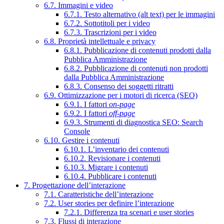
6.7. Immagini e video
6.7.1. Testo alternativo (alt text) per le immagini
6.7.2. Sottotitoli per i video
6.7.3. Trascrizioni per i video
6.8. Proprietà intellettuale e privacy
6.8.1. Pubblicazione di contenuti prodotti dalla
Pubblica Amministrazione
6.8.2. Pubblicazione di contenuti non prodotti
dalla Pubblica Amministrazione
6.8.3. Consenso dei soggetti ritratti
6.9. Ottimizzazione per i motori di ricerca (SEO)
6.9.1. I fattori
on-page
6.9.2. I fattori
off-page
6.9.3. Strumenti di diagnostica SEO: Search
Console
6.10. Gestire i contenuti
6.10.1. L’inventario dei contenuti
6.10.2. Revisionare i contenuti
6.10.3. Migrare i contenuti
6.10.4. Pubblicare i contenuti
7. Progettazione dell’interazione
7.1. Caratteristiche dell’interazione
7.2. User stories per definire l’interazione
7.2.1. Differenza tra scenari e user stories
7.3. Flussi di interazione