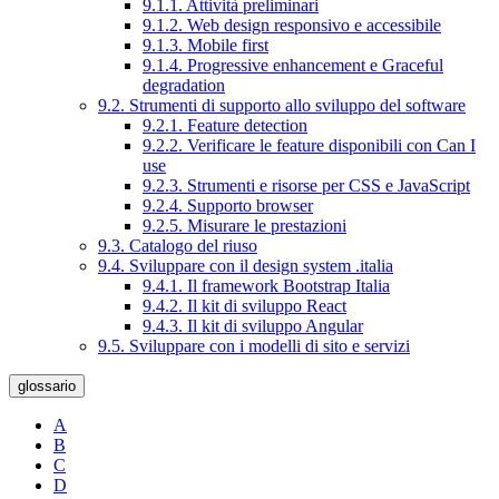
9.1.1. Attività preliminari
9.1.2. Web design responsivo e accessibile
9.1.3. Mobile first
9.1.4. Progressive enhancement e Graceful
degradation
9.2. Strumenti di supporto allo sviluppo del software
9.2.1. Feature detection
9.2.2. Verificare le feature disponibili con Can I
use
9.2.3. Strumenti e risorse per CSS e JavaScript
9.2.4. Supporto browser
9.2.5. Misurare le prestazioni
9.3. Catalogo del riuso
9.4. Sviluppare con il design system .italia
9.4.1. Il framework Bootstrap Italia
9.4.2. Il kit di sviluppo React
9.4.3. Il kit di sviluppo Angular
9.5. Sviluppare con i modelli di sito e servizi
glossario
A
B
C
D