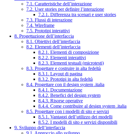
7.1. Caratteristiche dell’interazione
7.2. User stories per definire l’interazione
7.2.1. Differenza tra scenari e user stories
7.3. Flussi di interazione
7.4. Wireframe
7.5. Prototipi interattivi
8. Progettazione dell’interfaccia
8.1. Obiettivi dell’interfaccia
8.2. Elementi dell’interfaccia
8.2.1. Elementi di composizione
8.2.2. Elementi interattivi
8.2.3. Elementi testuali (microtesti)
8.3. Progettare e costruire in alta fedeltà
8.3.1. Layout di pagina
8.3.2. Prototipi in alta fedeltà
8.4. Progettare con il design system .italia
8.4.1. Documentazione
8.4.2. Benefici del design system
8.4.3. Risorse operative
8.4.4. Come contribuire al design system .italia
8.5. Progettare con i modelli di sito e servizi
8.5.1. Vantaggi dell’utilizzo dei modelli
8.5.2. I modelli di sito e servizi disponibili
9. Sviluppo dell’interfaccia
9.1. Approccio allo sviluppo