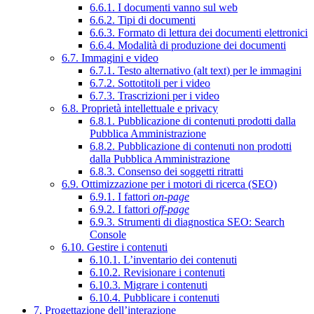
6.6.1. I documenti vanno sul web
6.6.2. Tipi di documenti
6.6.3. Formato di lettura dei documenti elettronici
6.6.4. Modalità di produzione dei documenti
6.7. Immagini e video
6.7.1. Testo alternativo (alt text) per le immagini
6.7.2. Sottotitoli per i video
6.7.3. Trascrizioni per i video
6.8. Proprietà intellettuale e privacy
6.8.1. Pubblicazione di contenuti prodotti dalla
Pubblica Amministrazione
6.8.2. Pubblicazione di contenuti non prodotti
dalla Pubblica Amministrazione
6.8.3. Consenso dei soggetti ritratti
6.9. Ottimizzazione per i motori di ricerca (SEO)
6.9.1. I fattori
on-page
6.9.2. I fattori
off-page
6.9.3. Strumenti di diagnostica SEO: Search
Console
6.10. Gestire i contenuti
6.10.1. L’inventario dei contenuti
6.10.2. Revisionare i contenuti
6.10.3. Migrare i contenuti
6.10.4. Pubblicare i contenuti
7. Progettazione dell’interazione