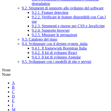
degradation
9.2. Strumenti di supporto allo sviluppo del software
9.2.1. Feature detection
9.2.2. Verificare le feature disponibili con Can I
use
9.2.3. Strumenti e risorse per CSS e JavaScript
9.2.4. Supporto browser
9.2.5. Misurare le prestazioni
9.3. Catalogo del riuso
9.4. Sviluppare con il design system .italia
9.4.1. Il framework Bootstrap Italia
9.4.2. Il kit di sviluppo React
9.4.3. Il kit di sviluppo Angular
9.5. Sviluppare con i modelli di sito e servizi
None
None
A
B
C
D
E
I
M