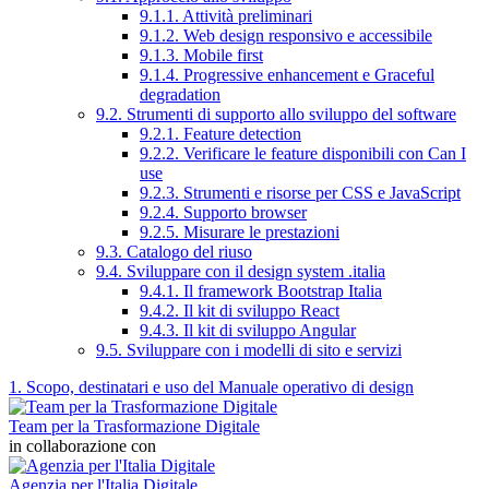
9.1.1. Attività preliminari
9.1.2. Web design responsivo e accessibile
9.1.3. Mobile first
9.1.4. Progressive enhancement e Graceful
degradation
9.2. Strumenti di supporto allo sviluppo del software
9.2.1. Feature detection
9.2.2. Verificare le feature disponibili con Can I
use
9.2.3. Strumenti e risorse per CSS e JavaScript
9.2.4. Supporto browser
9.2.5. Misurare le prestazioni
9.3. Catalogo del riuso
9.4. Sviluppare con il design system .italia
9.4.1. Il framework Bootstrap Italia
9.4.2. Il kit di sviluppo React
9.4.3. Il kit di sviluppo Angular
9.5. Sviluppare con i modelli di sito e servizi
1. Scopo, destinatari e uso del Manuale operativo di design
Team per la Trasformazione Digitale
in collaborazione con
Agenzia per l'Italia Digitale