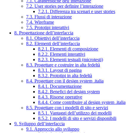
7.1. Caratteristiche dell’interazione
7.2. User stories per definire l’interazione
7.2.1. Differenza tra scenari e user stories
7.3. Flussi di interazione
7.4. Wireframe
7.5. Prototipi interattivi
8. Progettazione dell’interfaccia
8.1. Obiettivi dell’interfaccia
8.2. Elementi dell’interfaccia
8.2.1. Elementi di composizione
8.2.2. Elementi interattivi
8.2.3. Elementi testuali (microtesti)
8.3. Progettare e costruire in alta fedeltà
8.3.1. Layout di pagina
8.3.2. Prototipi in alta fedeltà
8.4. Progettare con il design system .italia
8.4.1. Documentazione
8.4.2. Benefici del design system
8.4.3. Risorse operative
8.4.4. Come contribuire al design system .italia
8.5. Progettare con i modelli di sito e servizi
8.5.1. Vantaggi dell’utilizzo dei modelli
8.5.2. I modelli di sito e servizi disponibili
9. Sviluppo dell’interfaccia
9.1. Approccio allo sviluppo