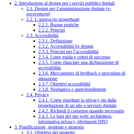
2. Introduzione al design per i servizi pubblici digitali
2.1. Design per l’amministrazione digitale (
e-
government
)
2.2. L’approccio progettuale
2.2.1. Buone pratiche
2.2.2. Principi
2.3. Accessibilità
2.3.1. Definizione
2.3.2. Accessibilità by design
2.3.3. Principi per l’accessibilità
2.3.4. Linee guida e criteri di successo
2.3.5. Come rilasciare una dichiarazione di
accessibilità
2.3.6. Meccanismo di feedback e procedura di
attuazione
2.3.7. Obiettivi accessibilità
2.3.8. Normativa e approfondimenti
2.4. Privacy
2.4.1. Come rispettare la privacy sin dalla
progettazione di un sito o servizio digitale
2.4.2. Richiedi il consenso quando necessario
2.4.3. Le basi del sito web: architettura,
informativa privacy, riferimenti DPO
3. Pianificazione, gestione e strategia
3.1. Obiettivi del progetto