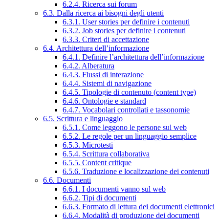
6.2.4. Ricerca sui forum
6.3. Dalla ricerca ai bisogni degli utenti
6.3.1. User stories per definire i contenuti
6.3.2. Job stories per definire i contenuti
6.3.3. Criteri di accettazione
6.4. Architettura dell’informazione
6.4.1. Definire l’architettura dell’informazione
6.4.2. Alberatura
6.4.3. Flussi di interazione
6.4.4. Sistemi di navigazione
6.4.5. Tipologie di contenuto (content type)
6.4.6. Ontologie e standard
6.4.7. Vocabolari controllati e tassonomie
6.5. Scrittura e linguaggio
6.5.1. Come leggono le persone sul web
6.5.2. Le regole per un linguaggio semplice
6.5.3. Microtesti
6.5.4. Scrittura collaborativa
6.5.5. Content critique
6.5.6. Traduzione e localizzazione dei contenuti
6.6. Documenti
6.6.1. I documenti vanno sul web
6.6.2. Tipi di documenti
6.6.3. Formato di lettura dei documenti elettronici
6.6.4. Modalità di produzione dei documenti