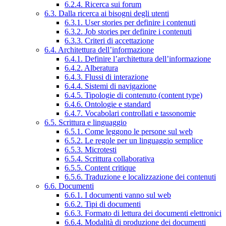
6.2.4. Ricerca sui forum
6.3. Dalla ricerca ai bisogni degli utenti
6.3.1. User stories per definire i contenuti
6.3.2. Job stories per definire i contenuti
6.3.3. Criteri di accettazione
6.4. Architettura dell’informazione
6.4.1. Definire l’architettura dell’informazione
6.4.2. Alberatura
6.4.3. Flussi di interazione
6.4.4. Sistemi di navigazione
6.4.5. Tipologie di contenuto (content type)
6.4.6. Ontologie e standard
6.4.7. Vocabolari controllati e tassonomie
6.5. Scrittura e linguaggio
6.5.1. Come leggono le persone sul web
6.5.2. Le regole per un linguaggio semplice
6.5.3. Microtesti
6.5.4. Scrittura collaborativa
6.5.5. Content critique
6.5.6. Traduzione e localizzazione dei contenuti
6.6. Documenti
6.6.1. I documenti vanno sul web
6.6.2. Tipi di documenti
6.6.3. Formato di lettura dei documenti elettronici
6.6.4. Modalità di produzione dei documenti