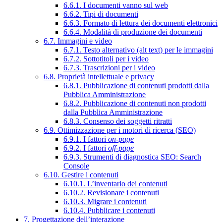
6.6.1. I documenti vanno sul web
6.6.2. Tipi di documenti
6.6.3. Formato di lettura dei documenti elettronici
6.6.4. Modalità di produzione dei documenti
6.7. Immagini e video
6.7.1. Testo alternativo (alt text) per le immagini
6.7.2. Sottotitoli per i video
6.7.3. Trascrizioni per i video
6.8. Proprietà intellettuale e privacy
6.8.1. Pubblicazione di contenuti prodotti dalla
Pubblica Amministrazione
6.8.2. Pubblicazione di contenuti non prodotti
dalla Pubblica Amministrazione
6.8.3. Consenso dei soggetti ritratti
6.9. Ottimizzazione per i motori di ricerca (SEO)
6.9.1. I fattori
on-page
6.9.2. I fattori
off-page
6.9.3. Strumenti di diagnostica SEO: Search
Console
6.10. Gestire i contenuti
6.10.1. L’inventario dei contenuti
6.10.2. Revisionare i contenuti
6.10.3. Migrare i contenuti
6.10.4. Pubblicare i contenuti
7. Progettazione dell’interazione