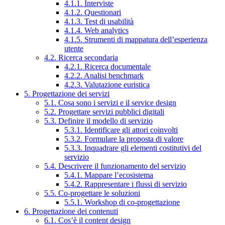
4.1.1. Interviste
4.1.2. Questionari
4.1.3. Test di usabilità
4.1.4. Web analytics
4.1.5. Strumenti di mappatura dell’esperienza
utente
4.2. Ricerca secondaria
4.2.1. Ricerca documentale
4.2.2. Analisi benchmark
4.2.3. Valutazione euristica
5. Progettazione dei servizi
5.1. Cosa sono i servizi e il service design
5.2. Progettare servizi pubblici digitali
5.3. Definire il modello di servizio
5.3.1. Identificare gli attori coinvolti
5.3.2. Formulare la proposta di valore
5.3.3. Inquadrare gli elementi costitutivi del
servizio
5.4. Descrivere il funzionamento del servizio
5.4.1. Mappare l’ecosistema
5.4.2. Rappresentare i flussi di servizio
5.5. Co-progettare le soluzioni
5.5.1. Workshop di co-progettazione
6. Progettazione dei contenuti
6.1. Cos’è il content design