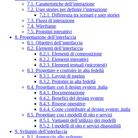
7.1. Caratteristiche dell’interazione
7.2. User stories per definire l’interazione
7.2.1. Differenza tra scenari e user stories
7.3. Flussi di interazione
7.4. Wireframe
7.5. Prototipi interattivi
8. Progettazione dell’interfaccia
8.1. Obiettivi dell’interfaccia
8.2. Elementi dell’interfaccia
8.2.1. Elementi di composizione
8.2.2. Elementi interattivi
8.2.3. Elementi testuali (microtesti)
8.3. Progettare e costruire in alta fedeltà
8.3.1. Layout di pagina
8.3.2. Prototipi in alta fedeltà
8.4. Progettare con il design system .italia
8.4.1. Documentazione
8.4.2. Benefici del design system
8.4.3. Risorse operative
8.4.4. Come contribuire al design system .italia
8.5. Progettare con i modelli di sito e servizi
8.5.1. Vantaggi dell’utilizzo dei modelli
8.5.2. I modelli di sito e servizi disponibili
9. Sviluppo dell’interfaccia
9.1. Approccio allo sviluppo