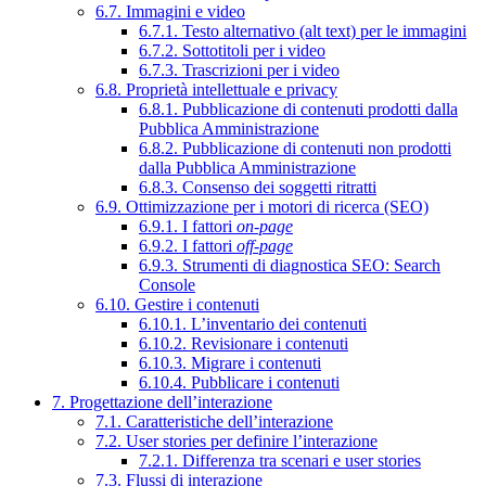
6.7. Immagini e video
6.7.1. Testo alternativo (alt text) per le immagini
6.7.2. Sottotitoli per i video
6.7.3. Trascrizioni per i video
6.8. Proprietà intellettuale e privacy
6.8.1. Pubblicazione di contenuti prodotti dalla
Pubblica Amministrazione
6.8.2. Pubblicazione di contenuti non prodotti
dalla Pubblica Amministrazione
6.8.3. Consenso dei soggetti ritratti
6.9. Ottimizzazione per i motori di ricerca (SEO)
6.9.1. I fattori
on-page
6.9.2. I fattori
off-page
6.9.3. Strumenti di diagnostica SEO: Search
Console
6.10. Gestire i contenuti
6.10.1. L’inventario dei contenuti
6.10.2. Revisionare i contenuti
6.10.3. Migrare i contenuti
6.10.4. Pubblicare i contenuti
7. Progettazione dell’interazione
7.1. Caratteristiche dell’interazione
7.2. User stories per definire l’interazione
7.2.1. Differenza tra scenari e user stories
7.3. Flussi di interazione