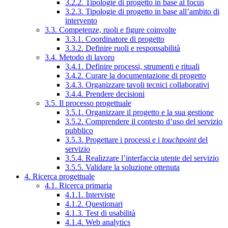
3.2.2. Tipologie di progetto in base al focus
3.2.3. Tipologie di progetto in base all’ambito di
intervento
3.3. Competenze, ruoli e figure coinvolte
3.3.1. Coordinatore di progetto
3.3.2. Definire ruoli e responsabilità
3.4. Metodo di lavoro
3.4.1. Definire processi, strumenti e rituali
3.4.2. Curare la documentazione di progetto
3.4.3. Organizzare tavoli tecnici collaborativi
3.4.4. Prendere decisioni
3.5. Il processo progettuale
3.5.1. Organizzare il progetto e la sua gestione
3.5.2. Comprendere il contesto d’uso del servizio
pubblico
3.5.3. Progettare i processi e i
touchpoint
del
servizio
3.5.4. Realizzare l’interfaccia utente del servizio
3.5.5. Validare la soluzione ottenuta
4. Ricerca progettuale
4.1. Ricerca primaria
4.1.1. Interviste
4.1.2. Questionari
4.1.3. Test di usabilità
4.1.4. Web analytics