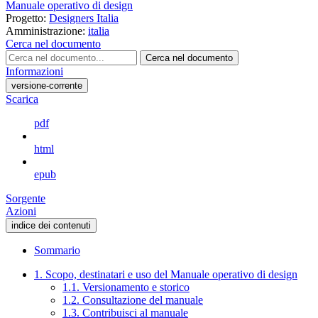
Manuale operativo di design
Progetto:
Designers Italia
Amministrazione:
italia
Cerca nel documento
Cerca nel documento
Informazioni
versione-corrente
Scarica
pdf
html
epub
Sorgente
Azioni
indice dei contenuti
Sommario
1. Scopo, destinatari e uso del Manuale operativo di design
1.1. Versionamento e storico
1.2. Consultazione del manuale
1.3. Contribuisci al manuale