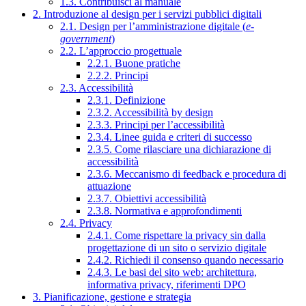
1.3. Contribuisci al manuale
2. Introduzione al design per i servizi pubblici digitali
2.1. Design per l’amministrazione digitale (
e-
government
)
2.2. L’approccio progettuale
2.2.1. Buone pratiche
2.2.2. Principi
2.3. Accessibilità
2.3.1. Definizione
2.3.2. Accessibilità by design
2.3.3. Principi per l’accessibilità
2.3.4. Linee guida e criteri di successo
2.3.5. Come rilasciare una dichiarazione di
accessibilità
2.3.6. Meccanismo di feedback e procedura di
attuazione
2.3.7. Obiettivi accessibilità
2.3.8. Normativa e approfondimenti
2.4. Privacy
2.4.1. Come rispettare la privacy sin dalla
progettazione di un sito o servizio digitale
2.4.2. Richiedi il consenso quando necessario
2.4.3. Le basi del sito web: architettura,
informativa privacy, riferimenti DPO
3. Pianificazione, gestione e strategia