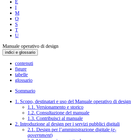
E
I
M
O
S
T
U
Manuale operativo di design
indici e glossario
contenuti
figure
tabelle
glossario
Sommario
1. Scopo, destinatari e uso del Manuale operativo di design
1.1. Versionamento e storico
1.2. Consultazione del manuale
1.3. Contribuisci al manuale
2. Introduzione al design per i servizi pubblici digitali
2.1. Design per l’amministrazione digitale (
e-
government
)