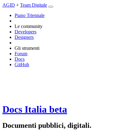
AGID
+
Team Digitale
Piano Triennale
Le community
Developers
Designers
Gli strumenti
Forum
Docs
GitHub
Docs Italia
beta
Documenti pubblici, digitali.