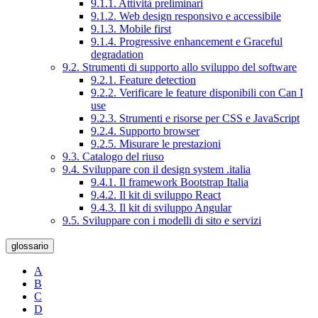
9.1.1. Attività preliminari
9.1.2. Web design responsivo e accessibile
9.1.3. Mobile first
9.1.4. Progressive enhancement e Graceful
degradation
9.2. Strumenti di supporto allo sviluppo del software
9.2.1. Feature detection
9.2.2. Verificare le feature disponibili con Can I
use
9.2.3. Strumenti e risorse per CSS e JavaScript
9.2.4. Supporto browser
9.2.5. Misurare le prestazioni
9.3. Catalogo del riuso
9.4. Sviluppare con il design system .italia
9.4.1. Il framework Bootstrap Italia
9.4.2. Il kit di sviluppo React
9.4.3. Il kit di sviluppo Angular
9.5. Sviluppare con i modelli di sito e servizi
glossario
A
B
C
D