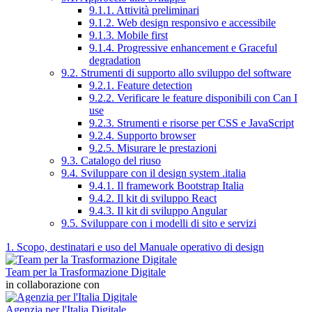
9.1.1. Attività preliminari
9.1.2. Web design responsivo e accessibile
9.1.3. Mobile first
9.1.4. Progressive enhancement e Graceful
degradation
9.2. Strumenti di supporto allo sviluppo del software
9.2.1. Feature detection
9.2.2. Verificare le feature disponibili con Can I
use
9.2.3. Strumenti e risorse per CSS e JavaScript
9.2.4. Supporto browser
9.2.5. Misurare le prestazioni
9.3. Catalogo del riuso
9.4. Sviluppare con il design system .italia
9.4.1. Il framework Bootstrap Italia
9.4.2. Il kit di sviluppo React
9.4.3. Il kit di sviluppo Angular
9.5. Sviluppare con i modelli di sito e servizi
1. Scopo, destinatari e uso del Manuale operativo di design
Team per la Trasformazione Digitale
in collaborazione con
Agenzia per l'Italia Digitale