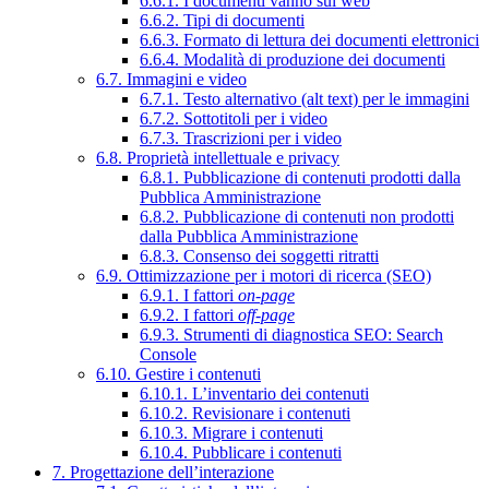
6.6.1. I documenti vanno sul web
6.6.2. Tipi di documenti
6.6.3. Formato di lettura dei documenti elettronici
6.6.4. Modalità di produzione dei documenti
6.7. Immagini e video
6.7.1. Testo alternativo (alt text) per le immagini
6.7.2. Sottotitoli per i video
6.7.3. Trascrizioni per i video
6.8. Proprietà intellettuale e privacy
6.8.1. Pubblicazione di contenuti prodotti dalla
Pubblica Amministrazione
6.8.2. Pubblicazione di contenuti non prodotti
dalla Pubblica Amministrazione
6.8.3. Consenso dei soggetti ritratti
6.9. Ottimizzazione per i motori di ricerca (SEO)
6.9.1. I fattori
on-page
6.9.2. I fattori
off-page
6.9.3. Strumenti di diagnostica SEO: Search
Console
6.10. Gestire i contenuti
6.10.1. L’inventario dei contenuti
6.10.2. Revisionare i contenuti
6.10.3. Migrare i contenuti
6.10.4. Pubblicare i contenuti
7. Progettazione dell’interazione