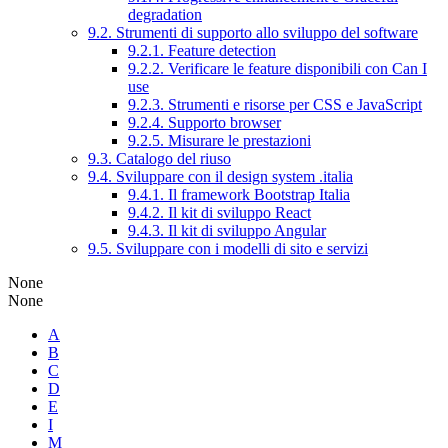
degradation
9.2. Strumenti di supporto allo sviluppo del software
9.2.1. Feature detection
9.2.2. Verificare le feature disponibili con Can I
use
9.2.3. Strumenti e risorse per CSS e JavaScript
9.2.4. Supporto browser
9.2.5. Misurare le prestazioni
9.3. Catalogo del riuso
9.4. Sviluppare con il design system .italia
9.4.1. Il framework Bootstrap Italia
9.4.2. Il kit di sviluppo React
9.4.3. Il kit di sviluppo Angular
9.5. Sviluppare con i modelli di sito e servizi
None
None
A
B
C
D
E
I
M