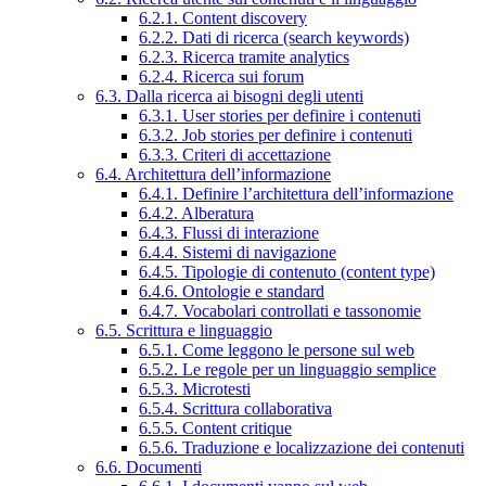
6.2.1. Content discovery
6.2.2. Dati di ricerca (search keywords)
6.2.3. Ricerca tramite analytics
6.2.4. Ricerca sui forum
6.3. Dalla ricerca ai bisogni degli utenti
6.3.1. User stories per definire i contenuti
6.3.2. Job stories per definire i contenuti
6.3.3. Criteri di accettazione
6.4. Architettura dell’informazione
6.4.1. Definire l’architettura dell’informazione
6.4.2. Alberatura
6.4.3. Flussi di interazione
6.4.4. Sistemi di navigazione
6.4.5. Tipologie di contenuto (content type)
6.4.6. Ontologie e standard
6.4.7. Vocabolari controllati e tassonomie
6.5. Scrittura e linguaggio
6.5.1. Come leggono le persone sul web
6.5.2. Le regole per un linguaggio semplice
6.5.3. Microtesti
6.5.4. Scrittura collaborativa
6.5.5. Content critique
6.5.6. Traduzione e localizzazione dei contenuti
6.6. Documenti