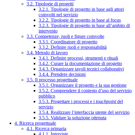
3.2. Tipologie di progetti
3.2.1. Tipologie di progetto in base agli attori
coinvolti nel servizio
3.2.2. Tipologie di progetto in base al focus
3.2.3. Tipologie di progetto in base all’ambito di
intervento
3.3. Competenze, ruoli e figure coinvolte
3.3.1. Coordinatore di progetto
3.3.2. Definire ruoli e responsabilità
3.4. Metodo di lavoro
3.4.1. Definire processi, strumenti e rituali
3.4.2. Curare la documentazione di progetto
3.4.3. Organizzare tavoli tecnici collaborativi
3.4.4. Prendere decisioni
3.5. Il processo progettuale
3.5.1. Organizzare il progetto e la sua gestione
3.5.2. Comprendere il contesto d’uso del servizio
pubblico
3.5.3. Progettare i processi e i
touchpoint
del
servizio
3.5.4. Realizzare l’interfaccia utente del servizio
3.5.5. Validare la soluzione ottenuta
4. Ricerca progettuale
4.1. Ricerca primaria
4.1.1. Interviste