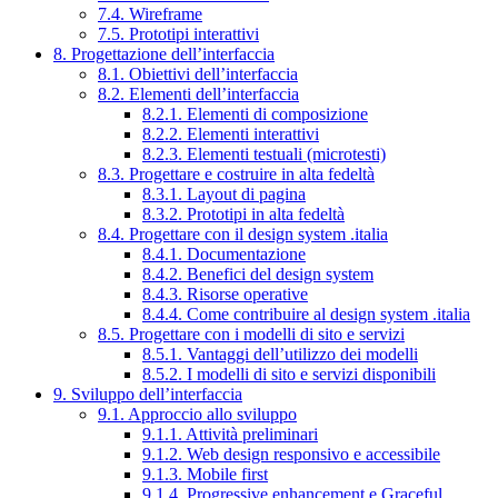
7.4. Wireframe
7.5. Prototipi interattivi
8. Progettazione dell’interfaccia
8.1. Obiettivi dell’interfaccia
8.2. Elementi dell’interfaccia
8.2.1. Elementi di composizione
8.2.2. Elementi interattivi
8.2.3. Elementi testuali (microtesti)
8.3. Progettare e costruire in alta fedeltà
8.3.1. Layout di pagina
8.3.2. Prototipi in alta fedeltà
8.4. Progettare con il design system .italia
8.4.1. Documentazione
8.4.2. Benefici del design system
8.4.3. Risorse operative
8.4.4. Come contribuire al design system .italia
8.5. Progettare con i modelli di sito e servizi
8.5.1. Vantaggi dell’utilizzo dei modelli
8.5.2. I modelli di sito e servizi disponibili
9. Sviluppo dell’interfaccia
9.1. Approccio allo sviluppo
9.1.1. Attività preliminari
9.1.2. Web design responsivo e accessibile
9.1.3. Mobile first
9.1.4. Progressive enhancement e Graceful