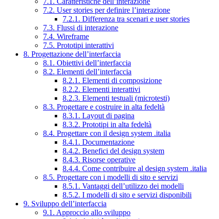
7.1. Caratteristiche dell’interazione
7.2. User stories per definire l’interazione
7.2.1. Differenza tra scenari e user stories
7.3. Flussi di interazione
7.4. Wireframe
7.5. Prototipi interattivi
8. Progettazione dell’interfaccia
8.1. Obiettivi dell’interfaccia
8.2. Elementi dell’interfaccia
8.2.1. Elementi di composizione
8.2.2. Elementi interattivi
8.2.3. Elementi testuali (microtesti)
8.3. Progettare e costruire in alta fedeltà
8.3.1. Layout di pagina
8.3.2. Prototipi in alta fedeltà
8.4. Progettare con il design system .italia
8.4.1. Documentazione
8.4.2. Benefici del design system
8.4.3. Risorse operative
8.4.4. Come contribuire al design system .italia
8.5. Progettare con i modelli di sito e servizi
8.5.1. Vantaggi dell’utilizzo dei modelli
8.5.2. I modelli di sito e servizi disponibili
9. Sviluppo dell’interfaccia
9.1. Approccio allo sviluppo