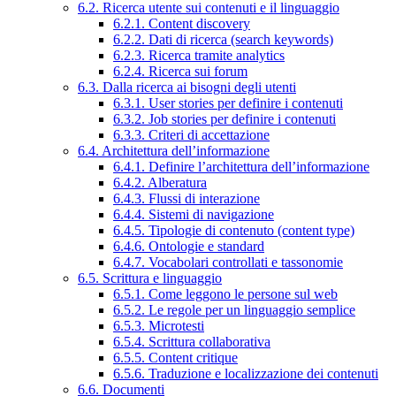
6.2. Ricerca utente sui contenuti e il linguaggio
6.2.1. Content discovery
6.2.2. Dati di ricerca (search keywords)
6.2.3. Ricerca tramite analytics
6.2.4. Ricerca sui forum
6.3. Dalla ricerca ai bisogni degli utenti
6.3.1. User stories per definire i contenuti
6.3.2. Job stories per definire i contenuti
6.3.3. Criteri di accettazione
6.4. Architettura dell’informazione
6.4.1. Definire l’architettura dell’informazione
6.4.2. Alberatura
6.4.3. Flussi di interazione
6.4.4. Sistemi di navigazione
6.4.5. Tipologie di contenuto (content type)
6.4.6. Ontologie e standard
6.4.7. Vocabolari controllati e tassonomie
6.5. Scrittura e linguaggio
6.5.1. Come leggono le persone sul web
6.5.2. Le regole per un linguaggio semplice
6.5.3. Microtesti
6.5.4. Scrittura collaborativa
6.5.5. Content critique
6.5.6. Traduzione e localizzazione dei contenuti
6.6. Documenti