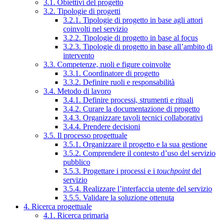
3.1. Obiettivi del progetto
3.2. Tipologie di progetti
3.2.1. Tipologie di progetto in base agli attori
coinvolti nel servizio
3.2.2. Tipologie di progetto in base al focus
3.2.3. Tipologie di progetto in base all’ambito di
intervento
3.3. Competenze, ruoli e figure coinvolte
3.3.1. Coordinatore di progetto
3.3.2. Definire ruoli e responsabilità
3.4. Metodo di lavoro
3.4.1. Definire processi, strumenti e rituali
3.4.2. Curare la documentazione di progetto
3.4.3. Organizzare tavoli tecnici collaborativi
3.4.4. Prendere decisioni
3.5. Il processo progettuale
3.5.1. Organizzare il progetto e la sua gestione
3.5.2. Comprendere il contesto d’uso del servizio
pubblico
3.5.3. Progettare i processi e i
touchpoint
del
servizio
3.5.4. Realizzare l’interfaccia utente del servizio
3.5.5. Validare la soluzione ottenuta
4. Ricerca progettuale
4.1. Ricerca primaria