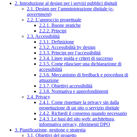
2. Introduzione al design per i servizi pubblici digitali
2.1. Design per l’amministrazione digitale (
e-
government
)
2.2. L’approccio progettuale
2.2.1. Buone pratiche
2.2.2. Principi
2.3. Accessibilità
2.3.1. Definizione
2.3.2. Accessibilità by design
2.3.3. Principi per l’accessibilità
2.3.4. Linee guida e criteri di successo
2.3.5. Come rilasciare una dichiarazione di
accessibilità
2.3.6. Meccanismo di feedback e procedura di
attuazione
2.3.7. Obiettivi accessibilità
2.3.8. Normativa e approfondimenti
2.4. Privacy
2.4.1. Come rispettare la privacy sin dalla
progettazione di un sito o servizio digitale
2.4.2. Richiedi il consenso quando necessario
2.4.3. Le basi del sito web: architettura,
informativa privacy, riferimenti DPO
3. Pianificazione, gestione e strategia
3.1. Obiettivi del progetto