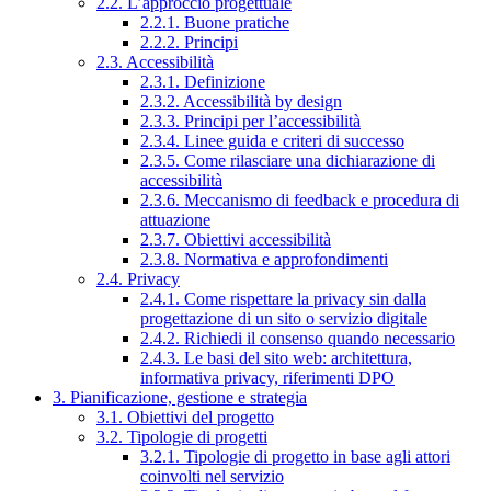
2.2. L’approccio progettuale
2.2.1. Buone pratiche
2.2.2. Principi
2.3. Accessibilità
2.3.1. Definizione
2.3.2. Accessibilità by design
2.3.3. Principi per l’accessibilità
2.3.4. Linee guida e criteri di successo
2.3.5. Come rilasciare una dichiarazione di
accessibilità
2.3.6. Meccanismo di feedback e procedura di
attuazione
2.3.7. Obiettivi accessibilità
2.3.8. Normativa e approfondimenti
2.4. Privacy
2.4.1. Come rispettare la privacy sin dalla
progettazione di un sito o servizio digitale
2.4.2. Richiedi il consenso quando necessario
2.4.3. Le basi del sito web: architettura,
informativa privacy, riferimenti DPO
3. Pianificazione, gestione e strategia
3.1. Obiettivi del progetto
3.2. Tipologie di progetti
3.2.1. Tipologie di progetto in base agli attori
coinvolti nel servizio