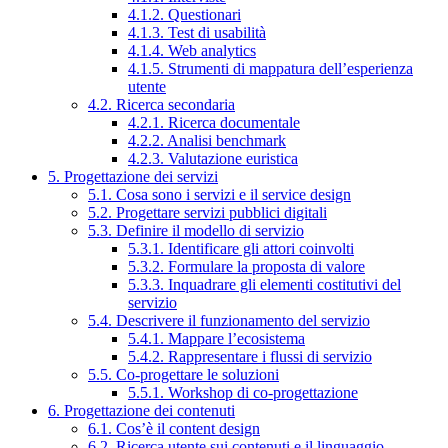
4.1.2. Questionari
4.1.3. Test di usabilità
4.1.4. Web analytics
4.1.5. Strumenti di mappatura dell’esperienza
utente
4.2. Ricerca secondaria
4.2.1. Ricerca documentale
4.2.2. Analisi benchmark
4.2.3. Valutazione euristica
5. Progettazione dei servizi
5.1. Cosa sono i servizi e il service design
5.2. Progettare servizi pubblici digitali
5.3. Definire il modello di servizio
5.3.1. Identificare gli attori coinvolti
5.3.2. Formulare la proposta di valore
5.3.3. Inquadrare gli elementi costitutivi del
servizio
5.4. Descrivere il funzionamento del servizio
5.4.1. Mappare l’ecosistema
5.4.2. Rappresentare i flussi di servizio
5.5. Co-progettare le soluzioni
5.5.1. Workshop di co-progettazione
6. Progettazione dei contenuti
6.1. Cos’è il content design
6.2. Ricerca utente sui contenuti e il linguaggio