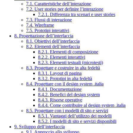
7.1. Caratteristiche dell’interazione
7.2. User stories per definire l’interazione
7.2.1. Differenza tra scenari e user stories
7.3. Flussi di interazione
7.4. Wireframe
7.5. Prototipi interattivi
8. Progettazione dell’interfaccia
8.1. Obiettivi dell’interfaccia
8.2. Elementi dell’interfaccia
8.2.1. Elementi di composizione
8.2.2. Elementi interattivi
8.2.3. Elementi testuali (microtesti)
8.3. Progettare e costruire in alta fedeltà
8.3.1. Layout di pagina
8.3.2. Prototipi in alta fedeltà
8.4. Progettare con il design system .italia
8.4.1. Documentazione
8.4.2. Benefici del design system
8.4.3. Risorse operative
8.4.4. Come contribuire al design system .italia
8.5. Progettare con i modelli di sito e servizi
8.5.1. Vantaggi dell’utilizzo dei modelli
8.5.2. I modelli di sito e servizi disponibili
9. Sviluppo dell’interfaccia
9.1. Approccio allo sviluppo