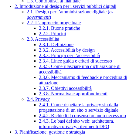
1.3. Contribuisci al manuale
2. Introduzione al design per i servizi pubblici digitali
2.1. Design per l’amministrazione digitale (
e-
government
)
2.2. L’approccio progettuale
2.2.1. Buone pratiche
2.2.2. Principi
2.3. Accessibilità
2.3.1. Definizione
2.3.2. Accessibilità by design
2.3.3. Principi per l’accessibilità
2.3.4. Linee guida e criteri di successo
2.3.5. Come rilasciare una dichiarazione di
accessibilità
2.3.6. Meccanismo di feedback e procedura di
attuazione
2.3.7. Obiettivi accessibilità
2.3.8. Normativa e approfondimenti
2.4. Privacy
2.4.1. Come rispettare la privacy sin dalla
progettazione di un sito o servizio digitale
2.4.2. Richiedi il consenso quando necessario
2.4.3. Le basi del sito web: architettura,
informativa privacy, riferimenti DPO
3. Pianificazione, gestione e strategia