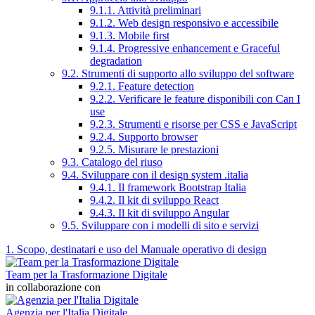
9.1.1. Attività preliminari
9.1.2. Web design responsivo e accessibile
9.1.3. Mobile first
9.1.4. Progressive enhancement e Graceful
degradation
9.2. Strumenti di supporto allo sviluppo del software
9.2.1. Feature detection
9.2.2. Verificare le feature disponibili con Can I
use
9.2.3. Strumenti e risorse per CSS e JavaScript
9.2.4. Supporto browser
9.2.5. Misurare le prestazioni
9.3. Catalogo del riuso
9.4. Sviluppare con il design system .italia
9.4.1. Il framework Bootstrap Italia
9.4.2. Il kit di sviluppo React
9.4.3. Il kit di sviluppo Angular
9.5. Sviluppare con i modelli di sito e servizi
1. Scopo, destinatari e uso del Manuale operativo di design
Team per la Trasformazione Digitale
in collaborazione con
Agenzia per l'Italia Digitale