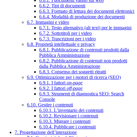
6.6.1. I documenti vanno sul web
6.6.2. Tipi di documenti
6.6.3. Formato di lettura dei documenti elettronici
6.6.4. Modalità di produzione dei documenti
6.7. Immagini e video
6.7.1. Testo alternativo (alt text) per le immagini
6.7.2. Sottotitoli per i video
6.7.3. Trascrizioni per i video
6.8. Proprietà intellettuale e privacy
6.8.1. Pubblicazione di contenuti prodotti dalla
Pubblica Amministrazione
6.8.2. Pubblicazione di contenuti non prodotti
dalla Pubblica Amministrazione
6.8.3. Consenso dei soggetti ritratti
6.9. Ottimizzazione per i motori di ricerca (SEO)
6.9.1. I fattori
on-page
6.9.2. I fattori
off-page
6.9.3. Strumenti di diagnostica SEO: Search
Console
6.10. Gestire i contenuti
6.10.1. L’inventario dei contenuti
6.10.2. Revisionare i contenuti
6.10.3. Migrare i contenuti
6.10.4. Pubblicare i contenuti
7. Progettazione dell’interazione