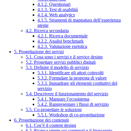
4.1.2. Questionari
4.1.3. Test di usabilità
4.1.4. Web analytics
4.1.5. Strumenti di mappatura dell’esperienza
utente
4.2. Ricerca secondaria
4.2.1. Ricerca documentale
4.2.2. Analisi benchmark
4.2.3. Valutazione euristica
5. Progettazione dei servizi
5.1. Cosa sono i servizi e il service design
5.2. Progettare servizi pubblici digitali
5.3. Definire il modello di servizio
5.3.1. Identificare gli attori coinvolti
5.3.2. Formulare la proposta di valore
5.3.3. Inquadrare gli elementi costitutivi del
servizio
5.4. Descrivere il funzionamento del servizio
5.4.1. Mappare l’ecosistema
5.4.2. Rappresentare i flussi di servizio
5.5. Co-progettare le soluzioni
5.5.1. Workshop di co-progettazione
6. Progettazione dei contenuti
6.1. Cos’è il content design
6.2. Ricerca utente sui contenuti e il linguaggio