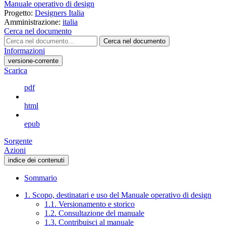
Manuale operativo di design
Progetto:
Designers Italia
Amministrazione:
italia
Cerca nel documento
Cerca nel documento
Informazioni
versione-corrente
Scarica
pdf
html
epub
Sorgente
Azioni
indice dei contenuti
Sommario
1. Scopo, destinatari e uso del Manuale operativo di design
1.1. Versionamento e storico
1.2. Consultazione del manuale
1.3. Contribuisci al manuale