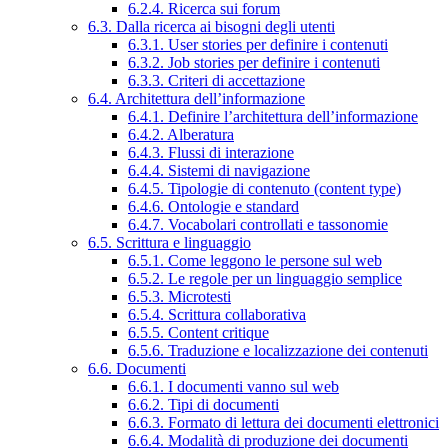
6.2.4. Ricerca sui forum
6.3. Dalla ricerca ai bisogni degli utenti
6.3.1. User stories per definire i contenuti
6.3.2. Job stories per definire i contenuti
6.3.3. Criteri di accettazione
6.4. Architettura dell’informazione
6.4.1. Definire l’architettura dell’informazione
6.4.2. Alberatura
6.4.3. Flussi di interazione
6.4.4. Sistemi di navigazione
6.4.5. Tipologie di contenuto (content type)
6.4.6. Ontologie e standard
6.4.7. Vocabolari controllati e tassonomie
6.5. Scrittura e linguaggio
6.5.1. Come leggono le persone sul web
6.5.2. Le regole per un linguaggio semplice
6.5.3. Microtesti
6.5.4. Scrittura collaborativa
6.5.5. Content critique
6.5.6. Traduzione e localizzazione dei contenuti
6.6. Documenti
6.6.1. I documenti vanno sul web
6.6.2. Tipi di documenti
6.6.3. Formato di lettura dei documenti elettronici
6.6.4. Modalità di produzione dei documenti