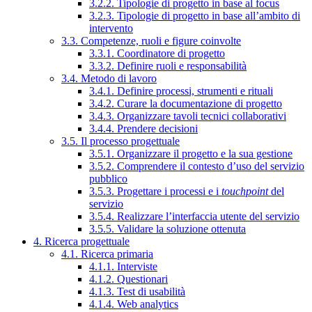
3.2.2. Tipologie di progetto in base al focus
3.2.3. Tipologie di progetto in base all’ambito di
intervento
3.3. Competenze, ruoli e figure coinvolte
3.3.1. Coordinatore di progetto
3.3.2. Definire ruoli e responsabilità
3.4. Metodo di lavoro
3.4.1. Definire processi, strumenti e rituali
3.4.2. Curare la documentazione di progetto
3.4.3. Organizzare tavoli tecnici collaborativi
3.4.4. Prendere decisioni
3.5. Il processo progettuale
3.5.1. Organizzare il progetto e la sua gestione
3.5.2. Comprendere il contesto d’uso del servizio
pubblico
3.5.3. Progettare i processi e i
touchpoint
del
servizio
3.5.4. Realizzare l’interfaccia utente del servizio
3.5.5. Validare la soluzione ottenuta
4. Ricerca progettuale
4.1. Ricerca primaria
4.1.1. Interviste
4.1.2. Questionari
4.1.3. Test di usabilità
4.1.4. Web analytics