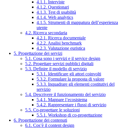
4.1.1. Interviste
4.1.2. Questionari
4.1.3. Test di usabilità
4.1.4. Web analytics
4.1.5. Strumenti di mappatura dell’esperienza
utente
4.2. Ricerca secondaria
4.2.1. Ricerca documentale
4.2.2. Analisi benchmark
4.2.3. Valutazione euristica
5. Progettazione dei servizi
5.1. Cosa sono i servizi e il service design
5.2. Progettare servizi pubblici digitali
5.3. Definire il modello di servizio
5.3.1. Identificare gli attori coinvolti
5.3.2. Formulare la proposta di valore
5.3.3. Inquadrare gli elementi costitutivi del
servizio
5.4. Descrivere il funzionamento del servizio
5.4.1. Mappare l’ecosistema
5.4.2. Rappresentare i flussi di servizio
5.5. Co-progettare le soluzioni
5.5.1. Workshop di co-progettazione
6. Progettazione dei contenuti
6.1. Cos’è il content design