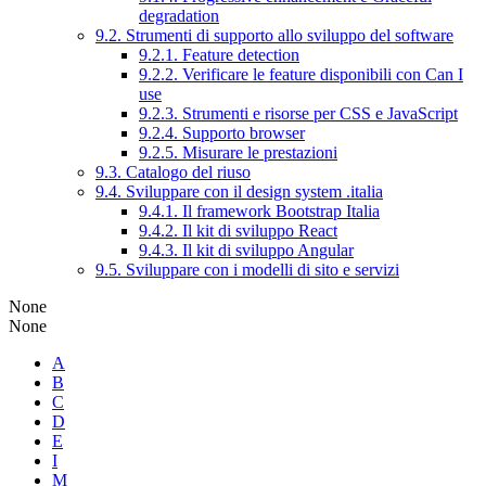
degradation
9.2. Strumenti di supporto allo sviluppo del software
9.2.1. Feature detection
9.2.2. Verificare le feature disponibili con Can I
use
9.2.3. Strumenti e risorse per CSS e JavaScript
9.2.4. Supporto browser
9.2.5. Misurare le prestazioni
9.3. Catalogo del riuso
9.4. Sviluppare con il design system .italia
9.4.1. Il framework Bootstrap Italia
9.4.2. Il kit di sviluppo React
9.4.3. Il kit di sviluppo Angular
9.5. Sviluppare con i modelli di sito e servizi
None
None
A
B
C
D
E
I
M