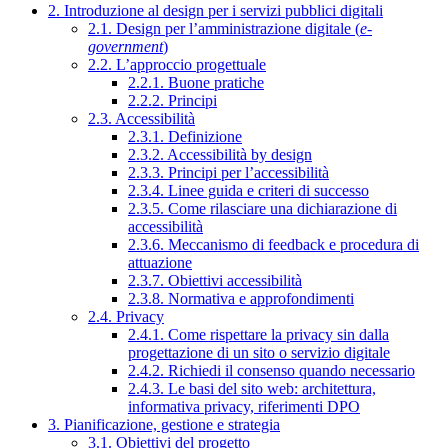
2. Introduzione al design per i servizi pubblici digitali
2.1. Design per l’amministrazione digitale (
e-
government
)
2.2. L’approccio progettuale
2.2.1. Buone pratiche
2.2.2. Principi
2.3. Accessibilità
2.3.1. Definizione
2.3.2. Accessibilità by design
2.3.3. Principi per l’accessibilità
2.3.4. Linee guida e criteri di successo
2.3.5. Come rilasciare una dichiarazione di
accessibilità
2.3.6. Meccanismo di feedback e procedura di
attuazione
2.3.7. Obiettivi accessibilità
2.3.8. Normativa e approfondimenti
2.4. Privacy
2.4.1. Come rispettare la privacy sin dalla
progettazione di un sito o servizio digitale
2.4.2. Richiedi il consenso quando necessario
2.4.3. Le basi del sito web: architettura,
informativa privacy, riferimenti DPO
3. Pianificazione, gestione e strategia
3.1. Obiettivi del progetto