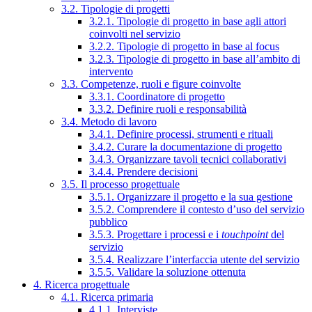
3.2. Tipologie di progetti
3.2.1. Tipologie di progetto in base agli attori
coinvolti nel servizio
3.2.2. Tipologie di progetto in base al focus
3.2.3. Tipologie di progetto in base all’ambito di
intervento
3.3. Competenze, ruoli e figure coinvolte
3.3.1. Coordinatore di progetto
3.3.2. Definire ruoli e responsabilità
3.4. Metodo di lavoro
3.4.1. Definire processi, strumenti e rituali
3.4.2. Curare la documentazione di progetto
3.4.3. Organizzare tavoli tecnici collaborativi
3.4.4. Prendere decisioni
3.5. Il processo progettuale
3.5.1. Organizzare il progetto e la sua gestione
3.5.2. Comprendere il contesto d’uso del servizio
pubblico
3.5.3. Progettare i processi e i
touchpoint
del
servizio
3.5.4. Realizzare l’interfaccia utente del servizio
3.5.5. Validare la soluzione ottenuta
4. Ricerca progettuale
4.1. Ricerca primaria
4.1.1. Interviste