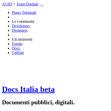
AGID
+
Team Digitale
Piano Triennale
Le community
Developers
Designers
Gli strumenti
Forum
Docs
GitHub
Docs Italia
beta
Documenti pubblici, digitali.