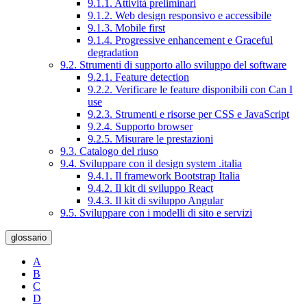
9.1.1. Attività preliminari
9.1.2. Web design responsivo e accessibile
9.1.3. Mobile first
9.1.4. Progressive enhancement e Graceful
degradation
9.2. Strumenti di supporto allo sviluppo del software
9.2.1. Feature detection
9.2.2. Verificare le feature disponibili con Can I
use
9.2.3. Strumenti e risorse per CSS e JavaScript
9.2.4. Supporto browser
9.2.5. Misurare le prestazioni
9.3. Catalogo del riuso
9.4. Sviluppare con il design system .italia
9.4.1. Il framework Bootstrap Italia
9.4.2. Il kit di sviluppo React
9.4.3. Il kit di sviluppo Angular
9.5. Sviluppare con i modelli di sito e servizi
glossario
A
B
C
D