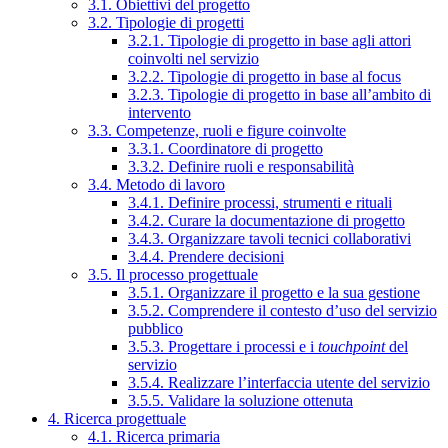
3.1. Obiettivi del progetto
3.2. Tipologie di progetti
3.2.1. Tipologie di progetto in base agli attori
coinvolti nel servizio
3.2.2. Tipologie di progetto in base al focus
3.2.3. Tipologie di progetto in base all’ambito di
intervento
3.3. Competenze, ruoli e figure coinvolte
3.3.1. Coordinatore di progetto
3.3.2. Definire ruoli e responsabilità
3.4. Metodo di lavoro
3.4.1. Definire processi, strumenti e rituali
3.4.2. Curare la documentazione di progetto
3.4.3. Organizzare tavoli tecnici collaborativi
3.4.4. Prendere decisioni
3.5. Il processo progettuale
3.5.1. Organizzare il progetto e la sua gestione
3.5.2. Comprendere il contesto d’uso del servizio
pubblico
3.5.3. Progettare i processi e i
touchpoint
del
servizio
3.5.4. Realizzare l’interfaccia utente del servizio
3.5.5. Validare la soluzione ottenuta
4. Ricerca progettuale
4.1. Ricerca primaria