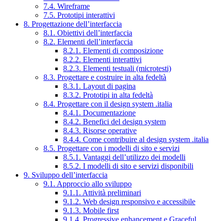
7.4. Wireframe
7.5. Prototipi interattivi
8. Progettazione dell’interfaccia
8.1. Obiettivi dell’interfaccia
8.2. Elementi dell’interfaccia
8.2.1. Elementi di composizione
8.2.2. Elementi interattivi
8.2.3. Elementi testuali (microtesti)
8.3. Progettare e costruire in alta fedeltà
8.3.1. Layout di pagina
8.3.2. Prototipi in alta fedeltà
8.4. Progettare con il design system .italia
8.4.1. Documentazione
8.4.2. Benefici del design system
8.4.3. Risorse operative
8.4.4. Come contribuire al design system .italia
8.5. Progettare con i modelli di sito e servizi
8.5.1. Vantaggi dell’utilizzo dei modelli
8.5.2. I modelli di sito e servizi disponibili
9. Sviluppo dell’interfaccia
9.1. Approccio allo sviluppo
9.1.1. Attività preliminari
9.1.2. Web design responsivo e accessibile
9.1.3. Mobile first
9.1.4. Progressive enhancement e Graceful