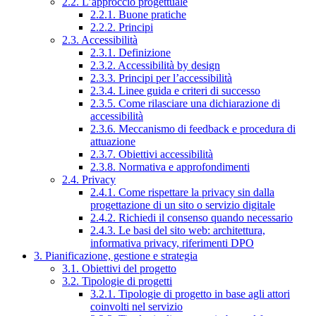
2.2. L’approccio progettuale
2.2.1. Buone pratiche
2.2.2. Principi
2.3. Accessibilità
2.3.1. Definizione
2.3.2. Accessibilità by design
2.3.3. Principi per l’accessibilità
2.3.4. Linee guida e criteri di successo
2.3.5. Come rilasciare una dichiarazione di
accessibilità
2.3.6. Meccanismo di feedback e procedura di
attuazione
2.3.7. Obiettivi accessibilità
2.3.8. Normativa e approfondimenti
2.4. Privacy
2.4.1. Come rispettare la privacy sin dalla
progettazione di un sito o servizio digitale
2.4.2. Richiedi il consenso quando necessario
2.4.3. Le basi del sito web: architettura,
informativa privacy, riferimenti DPO
3. Pianificazione, gestione e strategia
3.1. Obiettivi del progetto
3.2. Tipologie di progetti
3.2.1. Tipologie di progetto in base agli attori
coinvolti nel servizio