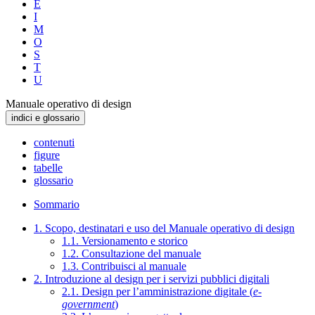
E
I
M
O
S
T
U
Manuale operativo di design
indici e glossario
contenuti
figure
tabelle
glossario
Sommario
1. Scopo, destinatari e uso del Manuale operativo di design
1.1. Versionamento e storico
1.2. Consultazione del manuale
1.3. Contribuisci al manuale
2. Introduzione al design per i servizi pubblici digitali
2.1. Design per l’amministrazione digitale (
e-
government
)