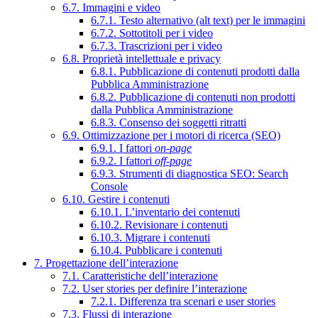
6.7. Immagini e video
6.7.1. Testo alternativo (alt text) per le immagini
6.7.2. Sottotitoli per i video
6.7.3. Trascrizioni per i video
6.8. Proprietà intellettuale e privacy
6.8.1. Pubblicazione di contenuti prodotti dalla
Pubblica Amministrazione
6.8.2. Pubblicazione di contenuti non prodotti
dalla Pubblica Amministrazione
6.8.3. Consenso dei soggetti ritratti
6.9. Ottimizzazione per i motori di ricerca (SEO)
6.9.1. I fattori
on-page
6.9.2. I fattori
off-page
6.9.3. Strumenti di diagnostica SEO: Search
Console
6.10. Gestire i contenuti
6.10.1. L’inventario dei contenuti
6.10.2. Revisionare i contenuti
6.10.3. Migrare i contenuti
6.10.4. Pubblicare i contenuti
7. Progettazione dell’interazione
7.1. Caratteristiche dell’interazione
7.2. User stories per definire l’interazione
7.2.1. Differenza tra scenari e user stories
7.3. Flussi di interazione