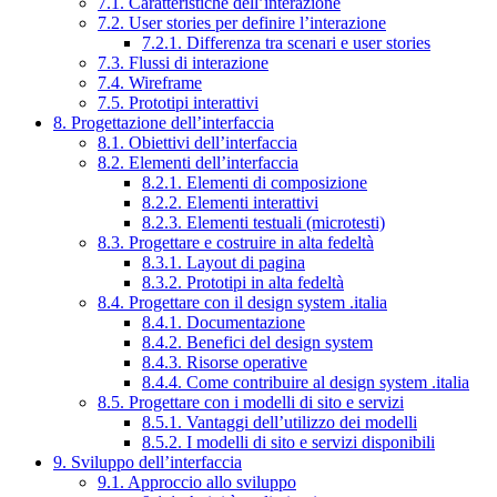
7.1. Caratteristiche dell’interazione
7.2. User stories per definire l’interazione
7.2.1. Differenza tra scenari e user stories
7.3. Flussi di interazione
7.4. Wireframe
7.5. Prototipi interattivi
8. Progettazione dell’interfaccia
8.1. Obiettivi dell’interfaccia
8.2. Elementi dell’interfaccia
8.2.1. Elementi di composizione
8.2.2. Elementi interattivi
8.2.3. Elementi testuali (microtesti)
8.3. Progettare e costruire in alta fedeltà
8.3.1. Layout di pagina
8.3.2. Prototipi in alta fedeltà
8.4. Progettare con il design system .italia
8.4.1. Documentazione
8.4.2. Benefici del design system
8.4.3. Risorse operative
8.4.4. Come contribuire al design system .italia
8.5. Progettare con i modelli di sito e servizi
8.5.1. Vantaggi dell’utilizzo dei modelli
8.5.2. I modelli di sito e servizi disponibili
9. Sviluppo dell’interfaccia
9.1. Approccio allo sviluppo