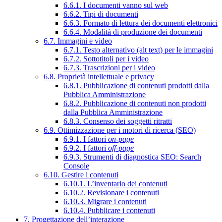
6.6.1. I documenti vanno sul web
6.6.2. Tipi di documenti
6.6.3. Formato di lettura dei documenti elettronici
6.6.4. Modalità di produzione dei documenti
6.7. Immagini e video
6.7.1. Testo alternativo (alt text) per le immagini
6.7.2. Sottotitoli per i video
6.7.3. Trascrizioni per i video
6.8. Proprietà intellettuale e privacy
6.8.1. Pubblicazione di contenuti prodotti dalla
Pubblica Amministrazione
6.8.2. Pubblicazione di contenuti non prodotti
dalla Pubblica Amministrazione
6.8.3. Consenso dei soggetti ritratti
6.9. Ottimizzazione per i motori di ricerca (SEO)
6.9.1. I fattori
on-page
6.9.2. I fattori
off-page
6.9.3. Strumenti di diagnostica SEO: Search
Console
6.10. Gestire i contenuti
6.10.1. L’inventario dei contenuti
6.10.2. Revisionare i contenuti
6.10.3. Migrare i contenuti
6.10.4. Pubblicare i contenuti
7. Progettazione dell’interazione