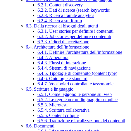
6.2.1. Content discovery
6.2.2. Dati di ricerca (search keywords)
6.2.3. Ricerca tramite analytics
6.2.4. Ricerca sui forum
6.3. Dalla ricerca ai bisogni degli utenti
6.3.1. User stories per definire i contenuti
6.3.2. Job stories per definire i contenuti
6.3.3. Criteri di accettazione
6.4. Architettura dell’informazione
6.4.1. Definire l’architettura dell’informazione
6.4.2. Alberatura
6.4.3. Flussi di interazione
6.4.4. Sistemi di navigazione
6.4.5. Tipologie di contenuto (content type)
6.4.6. Ontologie e standard
6.4.7. Vocabolari controllati e tassonomie
6.5. Scrittura e linguaggio
6.5.1. Come leggono le persone sul web
6.5.2. Le regole per un linguaggio semplice
6.5.3. Microtesti
6.5.4. Scrittura collaborativa
6.5.5. Content critique
6.5.6. Traduzione e localizzazione dei contenuti
6.6. Documenti