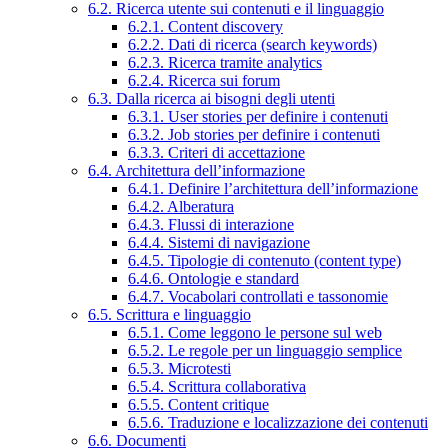
6.2. Ricerca utente sui contenuti e il linguaggio
6.2.1. Content discovery
6.2.2. Dati di ricerca (search keywords)
6.2.3. Ricerca tramite analytics
6.2.4. Ricerca sui forum
6.3. Dalla ricerca ai bisogni degli utenti
6.3.1. User stories per definire i contenuti
6.3.2. Job stories per definire i contenuti
6.3.3. Criteri di accettazione
6.4. Architettura dell’informazione
6.4.1. Definire l’architettura dell’informazione
6.4.2. Alberatura
6.4.3. Flussi di interazione
6.4.4. Sistemi di navigazione
6.4.5. Tipologie di contenuto (content type)
6.4.6. Ontologie e standard
6.4.7. Vocabolari controllati e tassonomie
6.5. Scrittura e linguaggio
6.5.1. Come leggono le persone sul web
6.5.2. Le regole per un linguaggio semplice
6.5.3. Microtesti
6.5.4. Scrittura collaborativa
6.5.5. Content critique
6.5.6. Traduzione e localizzazione dei contenuti
6.6. Documenti