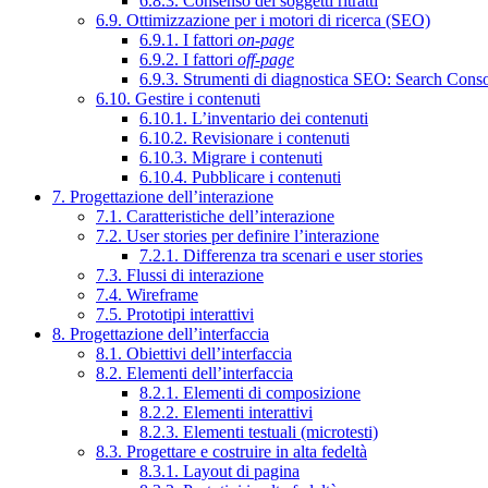
6.8.3. Consenso dei soggetti ritratti
6.9. Ottimizzazione per i motori di ricerca (SEO)
6.9.1. I fattori
on-page
6.9.2. I fattori
off-page
6.9.3. Strumenti di diagnostica SEO: Search Cons
6.10. Gestire i contenuti
6.10.1. L’inventario dei contenuti
6.10.2. Revisionare i contenuti
6.10.3. Migrare i contenuti
6.10.4. Pubblicare i contenuti
7. Progettazione dell’interazione
7.1. Caratteristiche dell’interazione
7.2. User stories per definire l’interazione
7.2.1. Differenza tra scenari e user stories
7.3. Flussi di interazione
7.4. Wireframe
7.5. Prototipi interattivi
8. Progettazione dell’interfaccia
8.1. Obiettivi dell’interfaccia
8.2. Elementi dell’interfaccia
8.2.1. Elementi di composizione
8.2.2. Elementi interattivi
8.2.3. Elementi testuali (microtesti)
8.3. Progettare e costruire in alta fedeltà
8.3.1. Layout di pagina