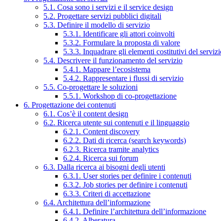
5.1. Cosa sono i servizi e il service design
5.2. Progettare servizi pubblici digitali
5.3. Definire il modello di servizio
5.3.1. Identificare gli attori coinvolti
5.3.2. Formulare la proposta di valore
5.3.3. Inquadrare gli elementi costitutivi del serviz
5.4. Descrivere il funzionamento del servizio
5.4.1. Mappare l’ecosistema
5.4.2. Rappresentare i flussi di servizio
5.5. Co-progettare le soluzioni
5.5.1. Workshop di co-progettazione
6. Progettazione dei contenuti
6.1. Cos’è il content design
6.2. Ricerca utente sui contenuti e il linguaggio
6.2.1. Content discovery
6.2.2. Dati di ricerca (search keywords)
6.2.3. Ricerca tramite analytics
6.2.4. Ricerca sui forum
6.3. Dalla ricerca ai bisogni degli utenti
6.3.1. User stories per definire i contenuti
6.3.2. Job stories per definire i contenuti
6.3.3. Criteri di accettazione
6.4. Architettura dell’informazione
6.4.1. Definire l’architettura dell’informazione
6.4.2. Alberatura