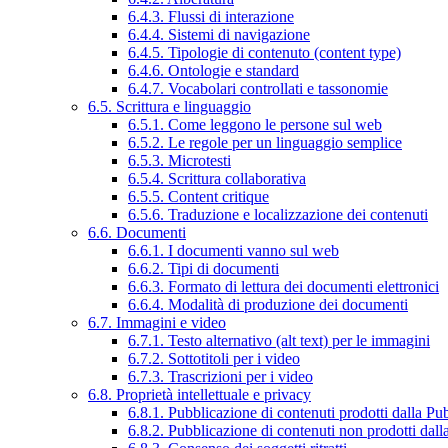
6.4.3. Flussi di interazione
6.4.4. Sistemi di navigazione
6.4.5. Tipologie di contenuto (content type)
6.4.6. Ontologie e standard
6.4.7. Vocabolari controllati e tassonomie
6.5. Scrittura e linguaggio
6.5.1. Come leggono le persone sul web
6.5.2. Le regole per un linguaggio semplice
6.5.3. Microtesti
6.5.4. Scrittura collaborativa
6.5.5. Content critique
6.5.6. Traduzione e localizzazione dei contenuti
6.6. Documenti
6.6.1. I documenti vanno sul web
6.6.2. Tipi di documenti
6.6.3. Formato di lettura dei documenti elettronici
6.6.4. Modalità di produzione dei documenti
6.7. Immagini e video
6.7.1. Testo alternativo (alt text) per le immagini
6.7.2. Sottotitoli per i video
6.7.3. Trascrizioni per i video
6.8. Proprietà intellettuale e privacy
6.8.1. Pubblicazione di contenuti prodotti dalla P
6.8.2. Pubblicazione di contenuti non prodotti dal