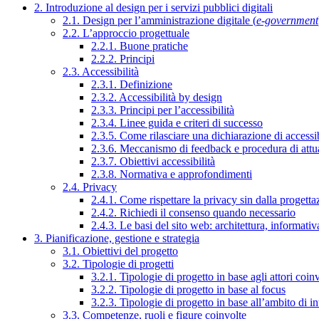
2. Introduzione al design per i servizi pubblici digitali
2.1. Design per l’amministrazione digitale (
e-government
2.2. L’approccio progettuale
2.2.1. Buone pratiche
2.2.2. Principi
2.3. Accessibilità
2.3.1. Definizione
2.3.2. Accessibilità by design
2.3.3. Principi per l’accessibilità
2.3.4. Linee guida e criteri di successo
2.3.5. Come rilasciare una dichiarazione di accessib
2.3.6. Meccanismo di feedback e procedura di attu
2.3.7. Obiettivi accessibilità
2.3.8. Normativa e approfondimenti
2.4. Privacy
2.4.1. Come rispettare la privacy sin dalla progettaz
2.4.2. Richiedi il consenso quando necessario
2.4.3. Le basi del sito web: architettura, informati
3. Pianificazione, gestione e strategia
3.1. Obiettivi del progetto
3.2. Tipologie di progetti
3.2.1. Tipologie di progetto in base agli attori coinv
3.2.2. Tipologie di progetto in base al focus
3.2.3. Tipologie di progetto in base all’ambito di i
3.3. Competenze, ruoli e figure coinvolte