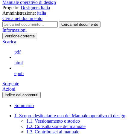
Manuale operativo di design
Progetto:
Designers Italia
Amministrazione:
italia
Cerca nel documento
Cerca nel documento
Informazioni
versione-corrente
Scarica
pdf
html
epub
Sorgente
Azioni
indice dei contenuti
Sommario
1. Scopo, destinatari e uso del Manuale operativo di design
1.1. Versionamento e storico
1.2. Consultazione del manuale
1.3. Contribuisci al manuale