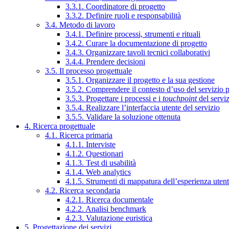
3.3.1. Coordinatore di progetto
3.3.2. Definire ruoli e responsabilità
3.4. Metodo di lavoro
3.4.1. Definire processi, strumenti e rituali
3.4.2. Curare la documentazione di progetto
3.4.3. Organizzare tavoli tecnici collaborativi
3.4.4. Prendere decisioni
3.5. Il processo progettuale
3.5.1. Organizzare il progetto e la sua gestione
3.5.2. Comprendere il contesto d’uso del servizio 
3.5.3. Progettare i processi e i
touchpoint
del servi
3.5.4. Realizzare l’interfaccia utente del servizio
3.5.5. Validare la soluzione ottenuta
4. Ricerca progettuale
4.1. Ricerca primaria
4.1.1. Interviste
4.1.2. Questionari
4.1.3. Test di usabilità
4.1.4. Web analytics
4.1.5. Strumenti di mappatura dell’esperienza uten
4.2. Ricerca secondaria
4.2.1. Ricerca documentale
4.2.2. Analisi benchmark
4.2.3. Valutazione euristica
5. Progettazione dei servizi