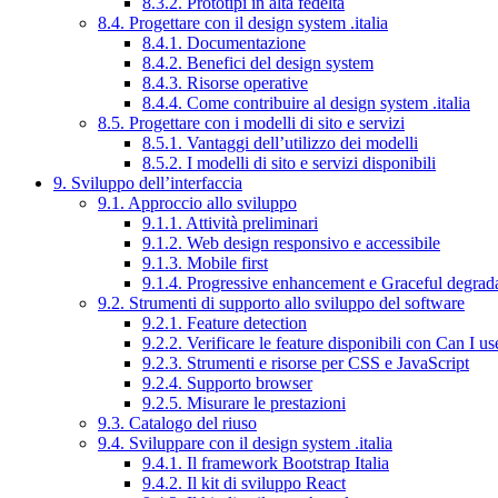
8.3.2. Prototipi in alta fedeltà
8.4. Progettare con il design system .italia
8.4.1. Documentazione
8.4.2. Benefici del design system
8.4.3. Risorse operative
8.4.4. Come contribuire al design system .italia
8.5. Progettare con i modelli di sito e servizi
8.5.1. Vantaggi dell’utilizzo dei modelli
8.5.2. I modelli di sito e servizi disponibili
9. Sviluppo dell’interfaccia
9.1. Approccio allo sviluppo
9.1.1. Attività preliminari
9.1.2. Web design responsivo e accessibile
9.1.3. Mobile first
9.1.4. Progressive enhancement e Graceful degrad
9.2. Strumenti di supporto allo sviluppo del software
9.2.1. Feature detection
9.2.2. Verificare le feature disponibili con Can I us
9.2.3. Strumenti e risorse per CSS e JavaScript
9.2.4. Supporto browser
9.2.5. Misurare le prestazioni
9.3. Catalogo del riuso
9.4. Sviluppare con il design system .italia
9.4.1. Il framework Bootstrap Italia
9.4.2. Il kit di sviluppo React