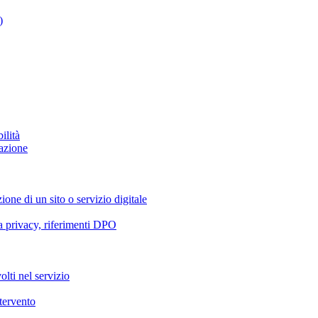
)
ilità
azione
ione di un sito o servizio digitale
va privacy, riferimenti DPO
olti nel servizio
ntervento