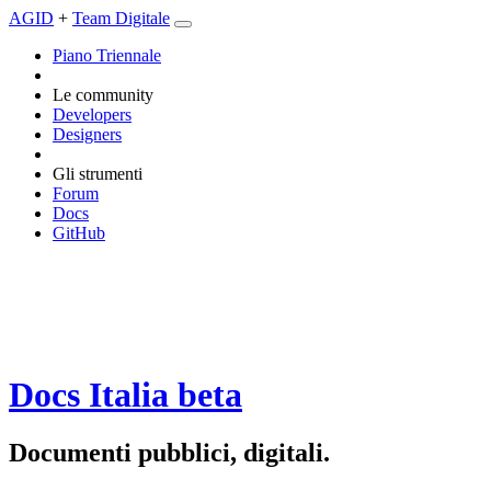
AGID
+
Team Digitale
Piano Triennale
Le community
Developers
Designers
Gli strumenti
Forum
Docs
GitHub
Docs Italia
beta
Documenti pubblici, digitali.