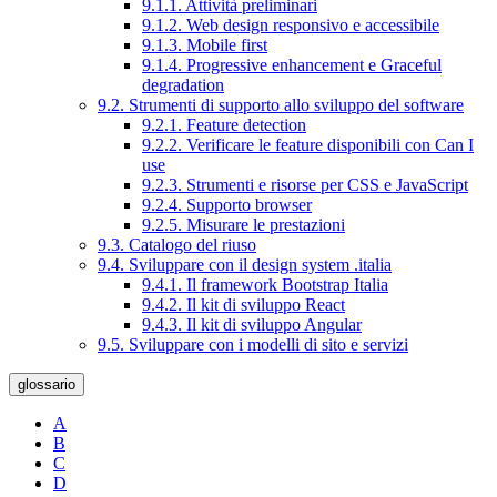
9.1.1. Attività preliminari
9.1.2. Web design responsivo e accessibile
9.1.3. Mobile first
9.1.4. Progressive enhancement e Graceful
degradation
9.2. Strumenti di supporto allo sviluppo del software
9.2.1. Feature detection
9.2.2. Verificare le feature disponibili con Can I
use
9.2.3. Strumenti e risorse per CSS e JavaScript
9.2.4. Supporto browser
9.2.5. Misurare le prestazioni
9.3. Catalogo del riuso
9.4. Sviluppare con il design system .italia
9.4.1. Il framework Bootstrap Italia
9.4.2. Il kit di sviluppo React
9.4.3. Il kit di sviluppo Angular
9.5. Sviluppare con i modelli di sito e servizi
glossario
A
B
C
D