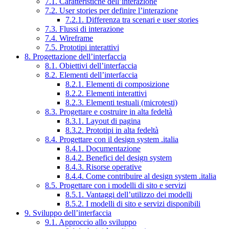
7.1. Caratteristiche dell’interazione
7.2. User stories per definire l’interazione
7.2.1. Differenza tra scenari e user stories
7.3. Flussi di interazione
7.4. Wireframe
7.5. Prototipi interattivi
8. Progettazione dell’interfaccia
8.1. Obiettivi dell’interfaccia
8.2. Elementi dell’interfaccia
8.2.1. Elementi di composizione
8.2.2. Elementi interattivi
8.2.3. Elementi testuali (microtesti)
8.3. Progettare e costruire in alta fedeltà
8.3.1. Layout di pagina
8.3.2. Prototipi in alta fedeltà
8.4. Progettare con il design system .italia
8.4.1. Documentazione
8.4.2. Benefici del design system
8.4.3. Risorse operative
8.4.4. Come contribuire al design system .italia
8.5. Progettare con i modelli di sito e servizi
8.5.1. Vantaggi dell’utilizzo dei modelli
8.5.2. I modelli di sito e servizi disponibili
9. Sviluppo dell’interfaccia
9.1. Approccio allo sviluppo