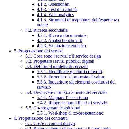
4.1.2. Questionari
4.1.3. Test di usabilità
4.1.4. Web analytics
4.1.5. Strumenti di mappatura dell’esperienza
utente
4.2. Ricerca secondaria
4.2.1. Ricerca documentale
4.2.2. Analisi benchmark
4.2.3. Valutazione euristica
5. Progettazione dei servizi
5.1. Cosa sono i servizi e il service design
5.2. Progettare servizi pubblici digitali
5.3. Definire il modello di servizio
5.3.1. Identificare gli attori coinvolti
5.3.2. Formulare la proposta di valore
5.3.3. Inquadrare gli elementi costitutivi del
servizio
5.4. Descrivere il funzionamento del servizio
5.4.1. Mappare l’ecosistema
5.4.2. Rappresentare i flussi di servizio
5.5. Co-progettare le soluzioni
5.5.1. Workshop di co-progettazione
6. Progettazione dei contenuti
6.1. Cos’è il content design
6.2. Ricerca utente sui contenuti e il linguaggio