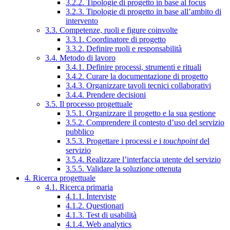
3.2.2. Tipologie di progetto in base al focus
3.2.3. Tipologie di progetto in base all’ambito di
intervento
3.3. Competenze, ruoli e figure coinvolte
3.3.1. Coordinatore di progetto
3.3.2. Definire ruoli e responsabilità
3.4. Metodo di lavoro
3.4.1. Definire processi, strumenti e rituali
3.4.2. Curare la documentazione di progetto
3.4.3. Organizzare tavoli tecnici collaborativi
3.4.4. Prendere decisioni
3.5. Il processo progettuale
3.5.1. Organizzare il progetto e la sua gestione
3.5.2. Comprendere il contesto d’uso del servizio
pubblico
3.5.3. Progettare i processi e i
touchpoint
del
servizio
3.5.4. Realizzare l’interfaccia utente del servizio
3.5.5. Validare la soluzione ottenuta
4. Ricerca progettuale
4.1. Ricerca primaria
4.1.1. Interviste
4.1.2. Questionari
4.1.3. Test di usabilità
4.1.4. Web analytics