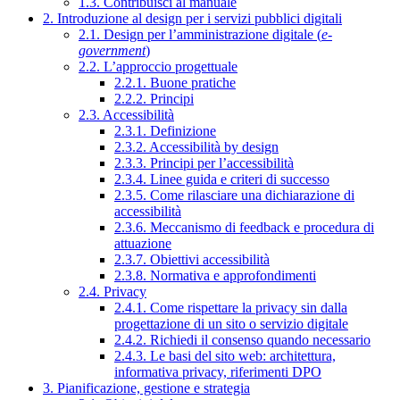
1.3. Contribuisci al manuale
2. Introduzione al design per i servizi pubblici digitali
2.1. Design per l’amministrazione digitale (
e-
government
)
2.2. L’approccio progettuale
2.2.1. Buone pratiche
2.2.2. Principi
2.3. Accessibilità
2.3.1. Definizione
2.3.2. Accessibilità by design
2.3.3. Principi per l’accessibilità
2.3.4. Linee guida e criteri di successo
2.3.5. Come rilasciare una dichiarazione di
accessibilità
2.3.6. Meccanismo di feedback e procedura di
attuazione
2.3.7. Obiettivi accessibilità
2.3.8. Normativa e approfondimenti
2.4. Privacy
2.4.1. Come rispettare la privacy sin dalla
progettazione di un sito o servizio digitale
2.4.2. Richiedi il consenso quando necessario
2.4.3. Le basi del sito web: architettura,
informativa privacy, riferimenti DPO
3. Pianificazione, gestione e strategia