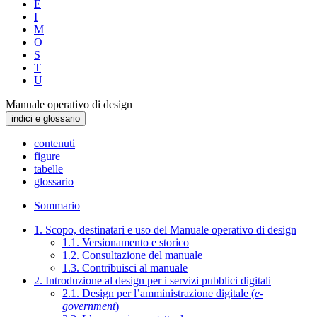
E
I
M
O
S
T
U
Manuale operativo di design
indici e glossario
contenuti
figure
tabelle
glossario
Sommario
1. Scopo, destinatari e uso del Manuale operativo di design
1.1. Versionamento e storico
1.2. Consultazione del manuale
1.3. Contribuisci al manuale
2. Introduzione al design per i servizi pubblici digitali
2.1. Design per l’amministrazione digitale (
e-
government
)