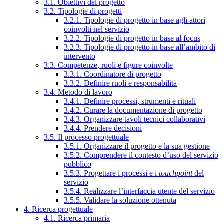
3.1. Obiettivi del progetto
3.2. Tipologie di progetti
3.2.1. Tipologie di progetto in base agli attori
coinvolti nel servizio
3.2.2. Tipologie di progetto in base al focus
3.2.3. Tipologie di progetto in base all’ambito di
intervento
3.3. Competenze, ruoli e figure coinvolte
3.3.1. Coordinatore di progetto
3.3.2. Definire ruoli e responsabilità
3.4. Metodo di lavoro
3.4.1. Definire processi, strumenti e rituali
3.4.2. Curare la documentazione di progetto
3.4.3. Organizzare tavoli tecnici collaborativi
3.4.4. Prendere decisioni
3.5. Il processo progettuale
3.5.1. Organizzare il progetto e la sua gestione
3.5.2. Comprendere il contesto d’uso del servizio
pubblico
3.5.3. Progettare i processi e i
touchpoint
del
servizio
3.5.4. Realizzare l’interfaccia utente del servizio
3.5.5. Validare la soluzione ottenuta
4. Ricerca progettuale
4.1. Ricerca primaria