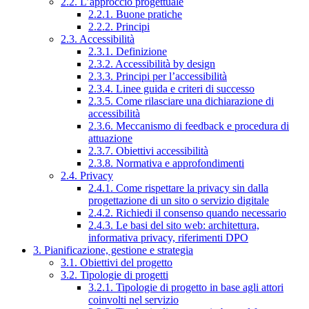
2.2. L’approccio progettuale
2.2.1. Buone pratiche
2.2.2. Principi
2.3. Accessibilità
2.3.1. Definizione
2.3.2. Accessibilità by design
2.3.3. Principi per l’accessibilità
2.3.4. Linee guida e criteri di successo
2.3.5. Come rilasciare una dichiarazione di
accessibilità
2.3.6. Meccanismo di feedback e procedura di
attuazione
2.3.7. Obiettivi accessibilità
2.3.8. Normativa e approfondimenti
2.4. Privacy
2.4.1. Come rispettare la privacy sin dalla
progettazione di un sito o servizio digitale
2.4.2. Richiedi il consenso quando necessario
2.4.3. Le basi del sito web: architettura,
informativa privacy, riferimenti DPO
3. Pianificazione, gestione e strategia
3.1. Obiettivi del progetto
3.2. Tipologie di progetti
3.2.1. Tipologie di progetto in base agli attori
coinvolti nel servizio