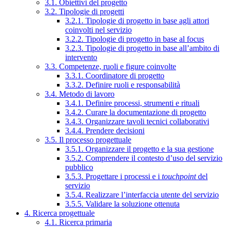
3.1. Obiettivi del progetto
3.2. Tipologie di progetti
3.2.1. Tipologie di progetto in base agli attori
coinvolti nel servizio
3.2.2. Tipologie di progetto in base al focus
3.2.3. Tipologie di progetto in base all’ambito di
intervento
3.3. Competenze, ruoli e figure coinvolte
3.3.1. Coordinatore di progetto
3.3.2. Definire ruoli e responsabilità
3.4. Metodo di lavoro
3.4.1. Definire processi, strumenti e rituali
3.4.2. Curare la documentazione di progetto
3.4.3. Organizzare tavoli tecnici collaborativi
3.4.4. Prendere decisioni
3.5. Il processo progettuale
3.5.1. Organizzare il progetto e la sua gestione
3.5.2. Comprendere il contesto d’uso del servizio
pubblico
3.5.3. Progettare i processi e i
touchpoint
del
servizio
3.5.4. Realizzare l’interfaccia utente del servizio
3.5.5. Validare la soluzione ottenuta
4. Ricerca progettuale
4.1. Ricerca primaria