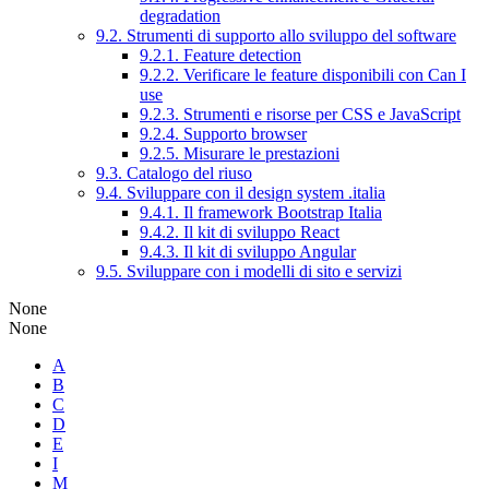
degradation
9.2. Strumenti di supporto allo sviluppo del software
9.2.1. Feature detection
9.2.2. Verificare le feature disponibili con Can I
use
9.2.3. Strumenti e risorse per CSS e JavaScript
9.2.4. Supporto browser
9.2.5. Misurare le prestazioni
9.3. Catalogo del riuso
9.4. Sviluppare con il design system .italia
9.4.1. Il framework Bootstrap Italia
9.4.2. Il kit di sviluppo React
9.4.3. Il kit di sviluppo Angular
9.5. Sviluppare con i modelli di sito e servizi
None
None
A
B
C
D
E
I
M