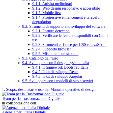
9.1.1. Attività preliminari
9.1.2. Web design responsivo e accessibile
9.1.3. Mobile first
9.1.4. Progressive enhancement e Graceful
degradation
9.2. Strumenti di supporto allo sviluppo del software
9.2.1. Feature detection
9.2.2. Verificare le feature disponibili con Can I
use
9.2.3. Strumenti e risorse per CSS e JavaScript
9.2.4. Supporto browser
9.2.5. Misurare le prestazioni
9.3. Catalogo del riuso
9.4. Sviluppare con il design system .italia
9.4.1. Il framework Bootstrap Italia
9.4.2. Il kit di sviluppo React
9.4.3. Il kit di sviluppo Angular
9.5. Sviluppare con i modelli di sito e servizi
1. Scopo, destinatari e uso del Manuale operativo di design
Team per la Trasformazione Digitale
in collaborazione con
Agenzia per l'Italia Digitale