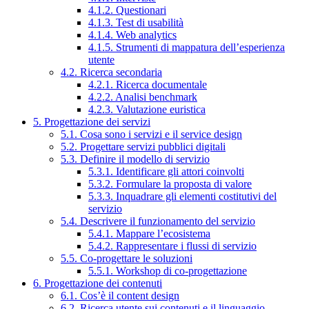
4.1.2. Questionari
4.1.3. Test di usabilità
4.1.4. Web analytics
4.1.5. Strumenti di mappatura dell’esperienza
utente
4.2. Ricerca secondaria
4.2.1. Ricerca documentale
4.2.2. Analisi benchmark
4.2.3. Valutazione euristica
5. Progettazione dei servizi
5.1. Cosa sono i servizi e il service design
5.2. Progettare servizi pubblici digitali
5.3. Definire il modello di servizio
5.3.1. Identificare gli attori coinvolti
5.3.2. Formulare la proposta di valore
5.3.3. Inquadrare gli elementi costitutivi del
servizio
5.4. Descrivere il funzionamento del servizio
5.4.1. Mappare l’ecosistema
5.4.2. Rappresentare i flussi di servizio
5.5. Co-progettare le soluzioni
5.5.1. Workshop di co-progettazione
6. Progettazione dei contenuti
6.1. Cos’è il content design
6.2. Ricerca utente sui contenuti e il linguaggio