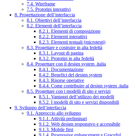
7.4. Wireframe
7.5. Prototipi interattivi
8. Progettazione dell’interfaccia
8.1. Obiettivi dell’interfaccia
8.2. Elementi dell’interfaccia
8.2.1. Elementi di composizione
8.2.2. Elementi interattivi
8.2.3. Elementi testuali (microtesti)
8.3. Progettare e costruire in alta fedeltà
8.3.1. Layout di pagina
8.3.2. Prototipi in alta fedeltà
8.4. Progettare con il design system .italia
8.4.1. Documentazione
8.4.2. Benefici del design system
8.4.3. Risorse operative
8.4.4. Come contribuire al design system .italia
8.5. Progettare con i modelli di sito e servizi
8.5.1. Vantaggi dell’utilizzo dei modelli
8.5.2. I modelli di sito e servizi disponibili
9. Sviluppo dell’interfaccia
9.1. Approccio allo sviluppo
9.1.1. Attività preliminari
9.1.2. Web design responsivo e accessibile
9.1.3. Mobile first
9.1.4. Progressive enhancement e Graceful