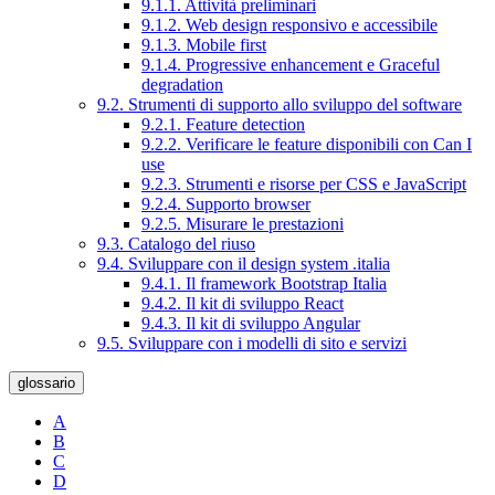
9.1.1. Attività preliminari
9.1.2. Web design responsivo e accessibile
9.1.3. Mobile first
9.1.4. Progressive enhancement e Graceful
degradation
9.2. Strumenti di supporto allo sviluppo del software
9.2.1. Feature detection
9.2.2. Verificare le feature disponibili con Can I
use
9.2.3. Strumenti e risorse per CSS e JavaScript
9.2.4. Supporto browser
9.2.5. Misurare le prestazioni
9.3. Catalogo del riuso
9.4. Sviluppare con il design system .italia
9.4.1. Il framework Bootstrap Italia
9.4.2. Il kit di sviluppo React
9.4.3. Il kit di sviluppo Angular
9.5. Sviluppare con i modelli di sito e servizi
glossario
A
B
C
D