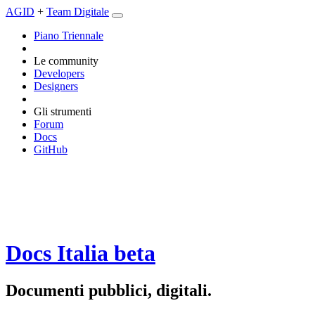
AGID
+
Team Digitale
Piano Triennale
Le community
Developers
Designers
Gli strumenti
Forum
Docs
GitHub
Docs Italia
beta
Documenti pubblici, digitali.