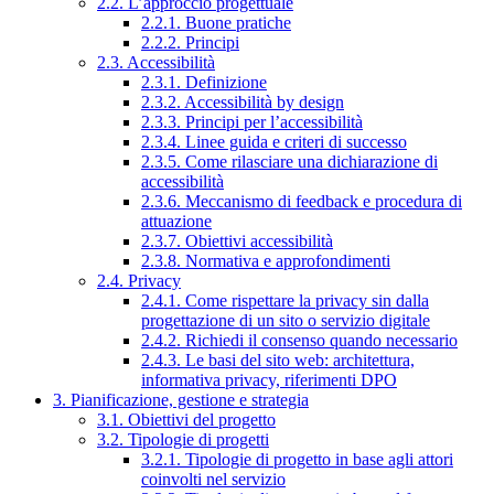
2.2. L’approccio progettuale
2.2.1. Buone pratiche
2.2.2. Principi
2.3. Accessibilità
2.3.1. Definizione
2.3.2. Accessibilità by design
2.3.3. Principi per l’accessibilità
2.3.4. Linee guida e criteri di successo
2.3.5. Come rilasciare una dichiarazione di
accessibilità
2.3.6. Meccanismo di feedback e procedura di
attuazione
2.3.7. Obiettivi accessibilità
2.3.8. Normativa e approfondimenti
2.4. Privacy
2.4.1. Come rispettare la privacy sin dalla
progettazione di un sito o servizio digitale
2.4.2. Richiedi il consenso quando necessario
2.4.3. Le basi del sito web: architettura,
informativa privacy, riferimenti DPO
3. Pianificazione, gestione e strategia
3.1. Obiettivi del progetto
3.2. Tipologie di progetti
3.2.1. Tipologie di progetto in base agli attori
coinvolti nel servizio