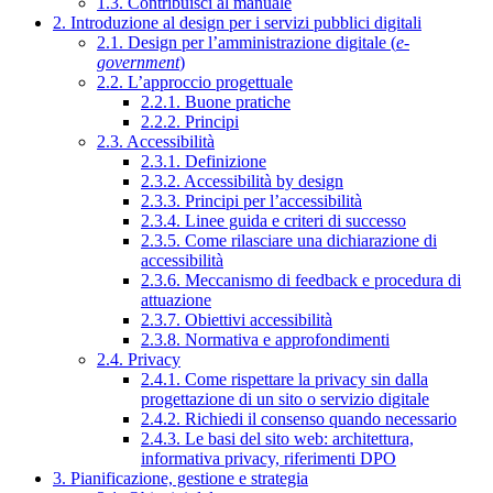
1.3. Contribuisci al manuale
2. Introduzione al design per i servizi pubblici digitali
2.1. Design per l’amministrazione digitale (
e-
government
)
2.2. L’approccio progettuale
2.2.1. Buone pratiche
2.2.2. Principi
2.3. Accessibilità
2.3.1. Definizione
2.3.2. Accessibilità by design
2.3.3. Principi per l’accessibilità
2.3.4. Linee guida e criteri di successo
2.3.5. Come rilasciare una dichiarazione di
accessibilità
2.3.6. Meccanismo di feedback e procedura di
attuazione
2.3.7. Obiettivi accessibilità
2.3.8. Normativa e approfondimenti
2.4. Privacy
2.4.1. Come rispettare la privacy sin dalla
progettazione di un sito o servizio digitale
2.4.2. Richiedi il consenso quando necessario
2.4.3. Le basi del sito web: architettura,
informativa privacy, riferimenti DPO
3. Pianificazione, gestione e strategia