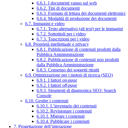
6.6.1. I documenti vanno sul web
6.6.2. Tipi di documenti
6.6.3. Formato di lettura dei documenti elettronici
6.6.4. Modalità di produzione dei documenti
6.7. Immagini e video
6.7.1. Testo alternativo (alt text) per le immagini
6.7.2. Sottotitoli per i video
6.7.3. Trascrizioni per i video
6.8. Proprietà intellettuale e privacy
6.8.1. Pubblicazione di contenuti prodotti dalla
Pubblica Amministrazione
6.8.2. Pubblicazione di contenuti non prodotti
dalla Pubblica Amministrazione
6.8.3. Consenso dei soggetti ritratti
6.9. Ottimizzazione per i motori di ricerca (SEO)
6.9.1. I fattori
on-page
6.9.2. I fattori
off-page
6.9.3. Strumenti di diagnostica SEO: Search
Console
6.10. Gestire i contenuti
6.10.1. L’inventario dei contenuti
6.10.2. Revisionare i contenuti
6.10.3. Migrare i contenuti
6.10.4. Pubblicare i contenuti
7. Progettazione dell’interazione