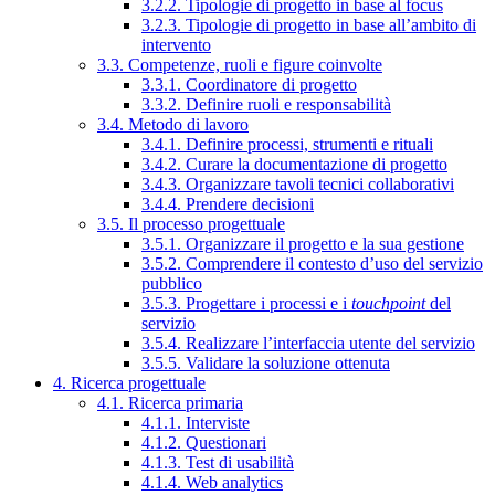
3.2.2. Tipologie di progetto in base al focus
3.2.3. Tipologie di progetto in base all’ambito di
intervento
3.3. Competenze, ruoli e figure coinvolte
3.3.1. Coordinatore di progetto
3.3.2. Definire ruoli e responsabilità
3.4. Metodo di lavoro
3.4.1. Definire processi, strumenti e rituali
3.4.2. Curare la documentazione di progetto
3.4.3. Organizzare tavoli tecnici collaborativi
3.4.4. Prendere decisioni
3.5. Il processo progettuale
3.5.1. Organizzare il progetto e la sua gestione
3.5.2. Comprendere il contesto d’uso del servizio
pubblico
3.5.3. Progettare i processi e i
touchpoint
del
servizio
3.5.4. Realizzare l’interfaccia utente del servizio
3.5.5. Validare la soluzione ottenuta
4. Ricerca progettuale
4.1. Ricerca primaria
4.1.1. Interviste
4.1.2. Questionari
4.1.3. Test di usabilità
4.1.4. Web analytics