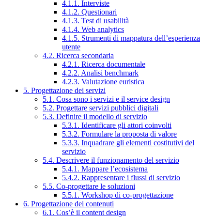
4.1.1. Interviste
4.1.2. Questionari
4.1.3. Test di usabilità
4.1.4. Web analytics
4.1.5. Strumenti di mappatura dell’esperienza
utente
4.2. Ricerca secondaria
4.2.1. Ricerca documentale
4.2.2. Analisi benchmark
4.2.3. Valutazione euristica
5. Progettazione dei servizi
5.1. Cosa sono i servizi e il service design
5.2. Progettare servizi pubblici digitali
5.3. Definire il modello di servizio
5.3.1. Identificare gli attori coinvolti
5.3.2. Formulare la proposta di valore
5.3.3. Inquadrare gli elementi costitutivi del
servizio
5.4. Descrivere il funzionamento del servizio
5.4.1. Mappare l’ecosistema
5.4.2. Rappresentare i flussi di servizio
5.5. Co-progettare le soluzioni
5.5.1. Workshop di co-progettazione
6. Progettazione dei contenuti
6.1. Cos’è il content design