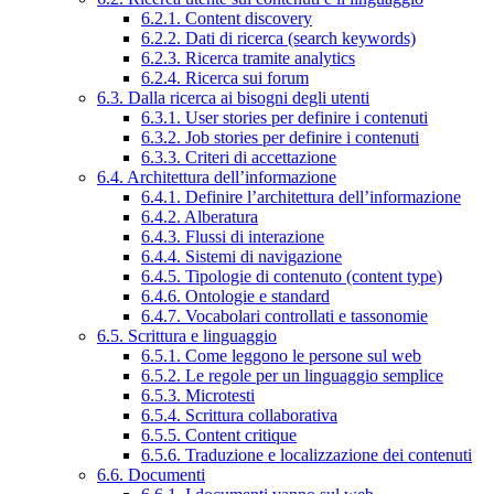
6.2.1. Content discovery
6.2.2. Dati di ricerca (search keywords)
6.2.3. Ricerca tramite analytics
6.2.4. Ricerca sui forum
6.3. Dalla ricerca ai bisogni degli utenti
6.3.1. User stories per definire i contenuti
6.3.2. Job stories per definire i contenuti
6.3.3. Criteri di accettazione
6.4. Architettura dell’informazione
6.4.1. Definire l’architettura dell’informazione
6.4.2. Alberatura
6.4.3. Flussi di interazione
6.4.4. Sistemi di navigazione
6.4.5. Tipologie di contenuto (content type)
6.4.6. Ontologie e standard
6.4.7. Vocabolari controllati e tassonomie
6.5. Scrittura e linguaggio
6.5.1. Come leggono le persone sul web
6.5.2. Le regole per un linguaggio semplice
6.5.3. Microtesti
6.5.4. Scrittura collaborativa
6.5.5. Content critique
6.5.6. Traduzione e localizzazione dei contenuti
6.6. Documenti