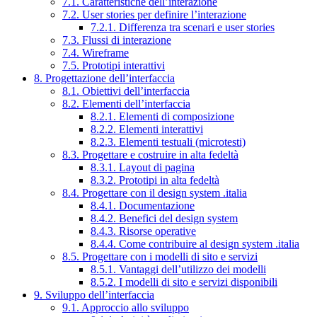
7.1. Caratteristiche dell’interazione
7.2. User stories per definire l’interazione
7.2.1. Differenza tra scenari e user stories
7.3. Flussi di interazione
7.4. Wireframe
7.5. Prototipi interattivi
8. Progettazione dell’interfaccia
8.1. Obiettivi dell’interfaccia
8.2. Elementi dell’interfaccia
8.2.1. Elementi di composizione
8.2.2. Elementi interattivi
8.2.3. Elementi testuali (microtesti)
8.3. Progettare e costruire in alta fedeltà
8.3.1. Layout di pagina
8.3.2. Prototipi in alta fedeltà
8.4. Progettare con il design system .italia
8.4.1. Documentazione
8.4.2. Benefici del design system
8.4.3. Risorse operative
8.4.4. Come contribuire al design system .italia
8.5. Progettare con i modelli di sito e servizi
8.5.1. Vantaggi dell’utilizzo dei modelli
8.5.2. I modelli di sito e servizi disponibili
9. Sviluppo dell’interfaccia
9.1. Approccio allo sviluppo