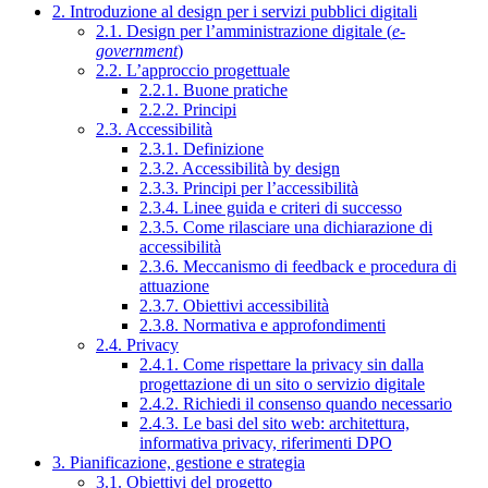
2. Introduzione al design per i servizi pubblici digitali
2.1. Design per l’amministrazione digitale (
e-
government
)
2.2. L’approccio progettuale
2.2.1. Buone pratiche
2.2.2. Principi
2.3. Accessibilità
2.3.1. Definizione
2.3.2. Accessibilità by design
2.3.3. Principi per l’accessibilità
2.3.4. Linee guida e criteri di successo
2.3.5. Come rilasciare una dichiarazione di
accessibilità
2.3.6. Meccanismo di feedback e procedura di
attuazione
2.3.7. Obiettivi accessibilità
2.3.8. Normativa e approfondimenti
2.4. Privacy
2.4.1. Come rispettare la privacy sin dalla
progettazione di un sito o servizio digitale
2.4.2. Richiedi il consenso quando necessario
2.4.3. Le basi del sito web: architettura,
informativa privacy, riferimenti DPO
3. Pianificazione, gestione e strategia
3.1. Obiettivi del progetto