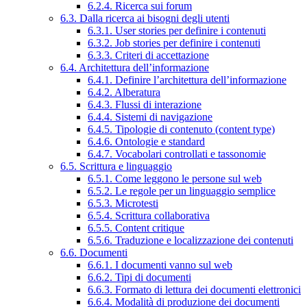
6.2.4. Ricerca sui forum
6.3. Dalla ricerca ai bisogni degli utenti
6.3.1. User stories per definire i contenuti
6.3.2. Job stories per definire i contenuti
6.3.3. Criteri di accettazione
6.4. Architettura dell’informazione
6.4.1. Definire l’architettura dell’informazione
6.4.2. Alberatura
6.4.3. Flussi di interazione
6.4.4. Sistemi di navigazione
6.4.5. Tipologie di contenuto (content type)
6.4.6. Ontologie e standard
6.4.7. Vocabolari controllati e tassonomie
6.5. Scrittura e linguaggio
6.5.1. Come leggono le persone sul web
6.5.2. Le regole per un linguaggio semplice
6.5.3. Microtesti
6.5.4. Scrittura collaborativa
6.5.5. Content critique
6.5.6. Traduzione e localizzazione dei contenuti
6.6. Documenti
6.6.1. I documenti vanno sul web
6.6.2. Tipi di documenti
6.6.3. Formato di lettura dei documenti elettronici
6.6.4. Modalità di produzione dei documenti