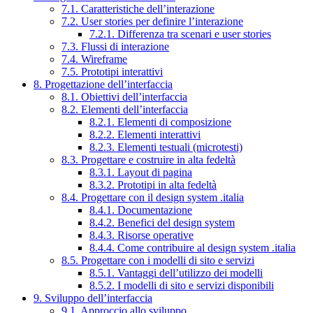
7.1. Caratteristiche dell’interazione
7.2. User stories per definire l’interazione
7.2.1. Differenza tra scenari e user stories
7.3. Flussi di interazione
7.4. Wireframe
7.5. Prototipi interattivi
8. Progettazione dell’interfaccia
8.1. Obiettivi dell’interfaccia
8.2. Elementi dell’interfaccia
8.2.1. Elementi di composizione
8.2.2. Elementi interattivi
8.2.3. Elementi testuali (microtesti)
8.3. Progettare e costruire in alta fedeltà
8.3.1. Layout di pagina
8.3.2. Prototipi in alta fedeltà
8.4. Progettare con il design system .italia
8.4.1. Documentazione
8.4.2. Benefici del design system
8.4.3. Risorse operative
8.4.4. Come contribuire al design system .italia
8.5. Progettare con i modelli di sito e servizi
8.5.1. Vantaggi dell’utilizzo dei modelli
8.5.2. I modelli di sito e servizi disponibili
9. Sviluppo dell’interfaccia
9.1. Approccio allo sviluppo