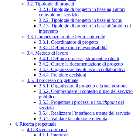
3.2. Tipologie di progetti
3.2.1. Tipologie di progetto in base agli attori
coinvolti nel servizio
3.2.2. Tipologie di progetto in base al focus
3.2.3. Tipologie di progetto in base all’ambito di
intervento
3.3. Competenze, ruoli e figure coinvolte
3.3.1. Coordinatore di progetto
3.3.2. Definire ruoli e responsabilità
3.4. Metodo di lavoro
3.4.1. Definire processi, strumenti e rituali
3.4.2. Curare la documentazione di progetto
3.4.3. Organizzare tavoli tecnici collaborativi
3.4.4. Prendere decisioni
3.5. Il processo progettuale
3.5.1. Organizzare il progetto e la sua gestione
3.5.2. Comprendere il contesto d’uso del servizio
pubblico
3.5.3. Progettare i processi e i
touchpoint
del
servizio
3.5.4. Realizzare l’interfaccia utente del servizio
3.5.5. Validare la soluzione ottenuta
4. Ricerca progettuale
4.1. Ricerca primaria
4.1.1. Interviste