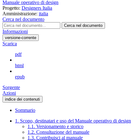
Manuale operativo di design
Progetto:
Designers Italia
Amministrazione:
italia
Cerca nel documento
Cerca nel documento
Informazioni
versione-corrente
Scarica
pdf
html
epub
Sorgente
Azioni
indice dei contenuti
Sommario
1. Scopo, destinatari e uso del Manuale operativo di design
1.1. Versionamento e storico
1.2. Consultazione del manuale
1.3. Contribuisci al manuale