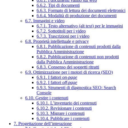
6.6.1. I documenti vanno sul web
6.6.2. Tipi di documenti
6.6.3. Formato di lettura dei documenti elettronici
6.6.4. Modalità di produzione dei documenti
6.7. Immagini e video
6.7.1. Testo alternativo (alt text) per le immagini
6.7.2. Sottotitoli per i video
6.7.3. Trascrizioni per i video
6.8. Proprietà intellettuale e privacy
6.8.1. Pubblicazione di contenuti prodotti dalla
Pubblica Amministrazione
6.8.2. Pubblicazione di contenuti non prodotti
dalla Pubblica Amministrazione
6.8.3. Consenso dei soggetti ritratti
6.9. Ottimizzazione per i motori di ricerca (SEO)
6.9.1. I fattori
on-page
6.9.2. I fattori
off-page
6.9.3. Strumenti di diagnostica SEO: Search
Console
6.10. Gestire i contenuti
6.10.1. L’inventario dei contenuti
6.10.2. Revisionare i contenuti
6.10.3. Migrare i contenuti
6.10.4. Pubblicare i contenuti
7. Progettazione dell’interazione