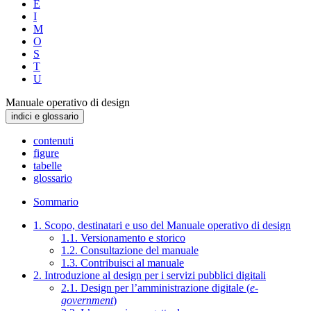
E
I
M
O
S
T
U
Manuale operativo di design
indici e glossario
contenuti
figure
tabelle
glossario
Sommario
1. Scopo, destinatari e uso del Manuale operativo di design
1.1. Versionamento e storico
1.2. Consultazione del manuale
1.3. Contribuisci al manuale
2. Introduzione al design per i servizi pubblici digitali
2.1. Design per l’amministrazione digitale (
e-
government
)