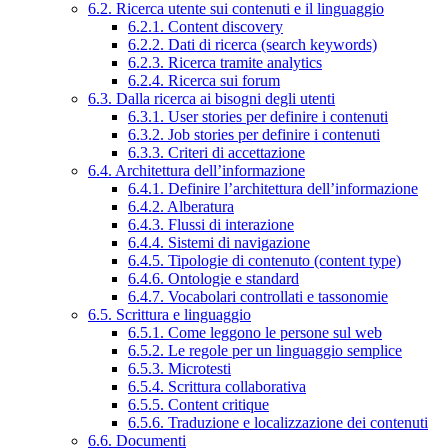
6.2. Ricerca utente sui contenuti e il linguaggio
6.2.1. Content discovery
6.2.2. Dati di ricerca (search keywords)
6.2.3. Ricerca tramite analytics
6.2.4. Ricerca sui forum
6.3. Dalla ricerca ai bisogni degli utenti
6.3.1. User stories per definire i contenuti
6.3.2. Job stories per definire i contenuti
6.3.3. Criteri di accettazione
6.4. Architettura dell’informazione
6.4.1. Definire l’architettura dell’informazione
6.4.2. Alberatura
6.4.3. Flussi di interazione
6.4.4. Sistemi di navigazione
6.4.5. Tipologie di contenuto (content type)
6.4.6. Ontologie e standard
6.4.7. Vocabolari controllati e tassonomie
6.5. Scrittura e linguaggio
6.5.1. Come leggono le persone sul web
6.5.2. Le regole per un linguaggio semplice
6.5.3. Microtesti
6.5.4. Scrittura collaborativa
6.5.5. Content critique
6.5.6. Traduzione e localizzazione dei contenuti
6.6. Documenti