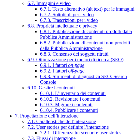
6.7. Immagini e video
6.7.1. Testo alternativo (alt text) per le immagini
6.7.2. Sottotitoli per i video
6.7.3. Trascrizioni per i video
6.8. Proprietà intellettuale e privacy
6.8.1. Pubblicazione di contenuti prodotti dalla
Pubblica Amministrazione
6.8.2. Pubblicazione di contenuti non prodotti
dalla Pubblica Amministrazione
6.8.3. Consenso dei soggetti ritratti
6.9. Ottimizzazione per i motori di ricerca (SEO)
6.9.1. I fattori
on-page
6.9.2. I fattori
off-page
6.9.3. Strumenti di diagnostica SEO: Search
Console
6.10. Gestire i contenuti
6.10.1. L’inventario dei contenuti
6.10.2. Revisionare i contenuti
6.10.3. Migrare i contenuti
6.10.4. Pubblicare i contenuti
7. Progettazione dell’interazione
7.1. Caratteristiche dell’interazione
7.2. User stories per definire l’interazione
7.2.1. Differenza tra scenari e user stories
7.3. Flussi di interazione