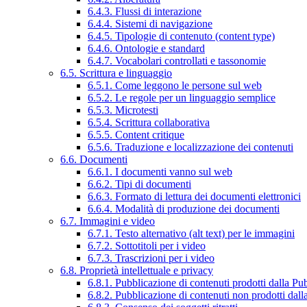
6.4.3. Flussi di interazione
6.4.4. Sistemi di navigazione
6.4.5. Tipologie di contenuto (content type)
6.4.6. Ontologie e standard
6.4.7. Vocabolari controllati e tassonomie
6.5. Scrittura e linguaggio
6.5.1. Come leggono le persone sul web
6.5.2. Le regole per un linguaggio semplice
6.5.3. Microtesti
6.5.4. Scrittura collaborativa
6.5.5. Content critique
6.5.6. Traduzione e localizzazione dei contenuti
6.6. Documenti
6.6.1. I documenti vanno sul web
6.6.2. Tipi di documenti
6.6.3. Formato di lettura dei documenti elettronici
6.6.4. Modalità di produzione dei documenti
6.7. Immagini e video
6.7.1. Testo alternativo (alt text) per le immagini
6.7.2. Sottotitoli per i video
6.7.3. Trascrizioni per i video
6.8. Proprietà intellettuale e privacy
6.8.1. Pubblicazione di contenuti prodotti dalla P
6.8.2. Pubblicazione di contenuti non prodotti dal