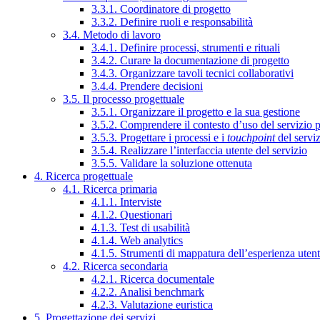
3.3.1. Coordinatore di progetto
3.3.2. Definire ruoli e responsabilità
3.4. Metodo di lavoro
3.4.1. Definire processi, strumenti e rituali
3.4.2. Curare la documentazione di progetto
3.4.3. Organizzare tavoli tecnici collaborativi
3.4.4. Prendere decisioni
3.5. Il processo progettuale
3.5.1. Organizzare il progetto e la sua gestione
3.5.2. Comprendere il contesto d’uso del servizio 
3.5.3. Progettare i processi e i
touchpoint
del servi
3.5.4. Realizzare l’interfaccia utente del servizio
3.5.5. Validare la soluzione ottenuta
4. Ricerca progettuale
4.1. Ricerca primaria
4.1.1. Interviste
4.1.2. Questionari
4.1.3. Test di usabilità
4.1.4. Web analytics
4.1.5. Strumenti di mappatura dell’esperienza uten
4.2. Ricerca secondaria
4.2.1. Ricerca documentale
4.2.2. Analisi benchmark
4.2.3. Valutazione euristica
5. Progettazione dei servizi