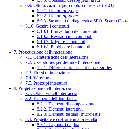
6.8.3. Consenso dei soggetti ritratti
6.9. Ottimizzazione per i motori di ricerca (SEO)
6.9.1. I fattori
on-page
6.9.2. I fattori
off-page
6.9.3. Strumenti di diagnostica SEO: Search Cons
6.10. Gestire i contenuti
6.10.1. L’inventario dei contenuti
6.10.2. Revisionare i contenuti
6.10.3. Migrare i contenuti
6.10.4. Pubblicare i contenuti
7. Progettazione dell’interazione
7.1. Caratteristiche dell’interazione
7.2. User stories per definire l’interazione
7.2.1. Differenza tra scenari e user stories
7.3. Flussi di interazione
7.4. Wireframe
7.5. Prototipi interattivi
8. Progettazione dell’interfaccia
8.1. Obiettivi dell’interfaccia
8.2. Elementi dell’interfaccia
8.2.1. Elementi di composizione
8.2.2. Elementi interattivi
8.2.3. Elementi testuali (microtesti)
8.3. Progettare e costruire in alta fedeltà
8.3.1. Layout di pagina