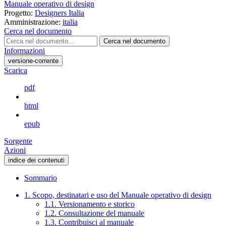
Manuale operativo di design
Progetto:
Designers Italia
Amministrazione:
italia
Cerca nel documento
Cerca nel documento
Informazioni
versione-corrente
Scarica
pdf
html
epub
Sorgente
Azioni
indice dei contenuti
Sommario
1. Scopo, destinatari e uso del Manuale operativo di design
1.1. Versionamento e storico
1.2. Consultazione del manuale
1.3. Contribuisci al manuale