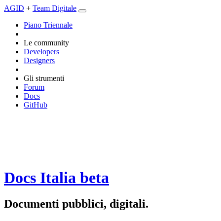
AGID
+
Team Digitale
Piano Triennale
Le community
Developers
Designers
Gli strumenti
Forum
Docs
GitHub
Docs Italia
beta
Documenti pubblici, digitali.