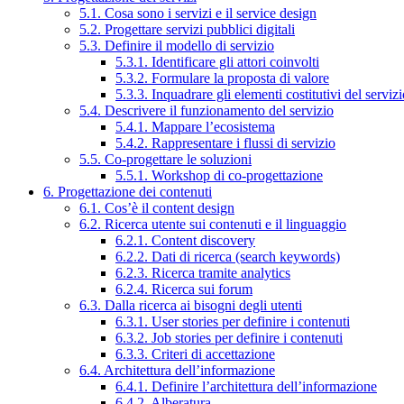
5.1. Cosa sono i servizi e il service design
5.2. Progettare servizi pubblici digitali
5.3. Definire il modello di servizio
5.3.1. Identificare gli attori coinvolti
5.3.2. Formulare la proposta di valore
5.3.3. Inquadrare gli elementi costitutivi del serviz
5.4. Descrivere il funzionamento del servizio
5.4.1. Mappare l’ecosistema
5.4.2. Rappresentare i flussi di servizio
5.5. Co-progettare le soluzioni
5.5.1. Workshop di co-progettazione
6. Progettazione dei contenuti
6.1. Cos’è il content design
6.2. Ricerca utente sui contenuti e il linguaggio
6.2.1. Content discovery
6.2.2. Dati di ricerca (search keywords)
6.2.3. Ricerca tramite analytics
6.2.4. Ricerca sui forum
6.3. Dalla ricerca ai bisogni degli utenti
6.3.1. User stories per definire i contenuti
6.3.2. Job stories per definire i contenuti
6.3.3. Criteri di accettazione
6.4. Architettura dell’informazione
6.4.1. Definire l’architettura dell’informazione
6.4.2. Alberatura