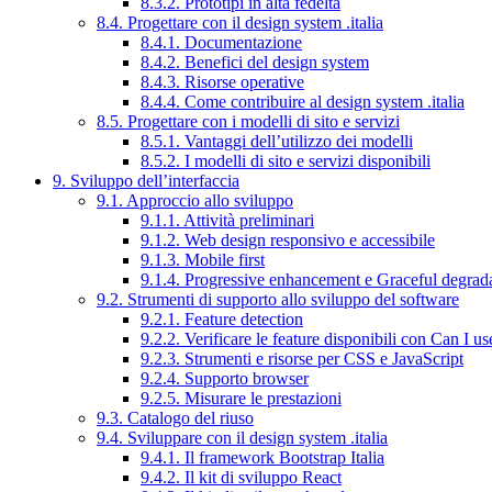
8.3.2. Prototipi in alta fedeltà
8.4. Progettare con il design system .italia
8.4.1. Documentazione
8.4.2. Benefici del design system
8.4.3. Risorse operative
8.4.4. Come contribuire al design system .italia
8.5. Progettare con i modelli di sito e servizi
8.5.1. Vantaggi dell’utilizzo dei modelli
8.5.2. I modelli di sito e servizi disponibili
9. Sviluppo dell’interfaccia
9.1. Approccio allo sviluppo
9.1.1. Attività preliminari
9.1.2. Web design responsivo e accessibile
9.1.3. Mobile first
9.1.4. Progressive enhancement e Graceful degrad
9.2. Strumenti di supporto allo sviluppo del software
9.2.1. Feature detection
9.2.2. Verificare le feature disponibili con Can I us
9.2.3. Strumenti e risorse per CSS e JavaScript
9.2.4. Supporto browser
9.2.5. Misurare le prestazioni
9.3. Catalogo del riuso
9.4. Sviluppare con il design system .italia
9.4.1. Il framework Bootstrap Italia
9.4.2. Il kit di sviluppo React