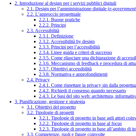
2. Introduzione al design per i servizi pubblici digitali
2.1. Design per l’amministrazione digitale (
e-government
2.2. L’approccio progettuale
2.2.1. Buone pratiche
2.2.2. Principi
2.3. Accessibilità
2.3.1. Definizione
2.3.2. Accessibilità by design
2.3.3. Principi per l’accessibilità
2.3.4. Linee guida e criteri di successo
2.3.5. Come rilasciare una dichiarazione di accessib
2.3.6. Meccanismo di feedback e procedura di attu
2.3.7. Obiettivi accessibilità
2.3.8. Normativa e approfondimenti
2.4. Privacy
2.4.1. Come rispettare la privacy sin dalla progettaz
2.4.2. Richiedi il consenso quando necessario
2.4.3. Le basi del sito web: architettura, informati
3. Pianificazione, gestione e strategia
3.1. Obiettivi del progetto
3.2. Tipologie di progetti
3.2.1. Tipologie di progetto in base agli attori coinv
3.2.2. Tipologie di progetto in base al focus
3.2.3. Tipologie di progetto in base all’ambito di i
3.3. Competenze, ruoli e figure coinvolte