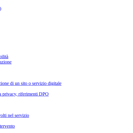
)
ilità
azione
ione di un sito o servizio digitale
va privacy, riferimenti DPO
olti nel servizio
ntervento