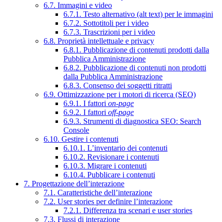
6.7. Immagini e video
6.7.1. Testo alternativo (alt text) per le immagini
6.7.2. Sottotitoli per i video
6.7.3. Trascrizioni per i video
6.8. Proprietà intellettuale e privacy
6.8.1. Pubblicazione di contenuti prodotti dalla
Pubblica Amministrazione
6.8.2. Pubblicazione di contenuti non prodotti
dalla Pubblica Amministrazione
6.8.3. Consenso dei soggetti ritratti
6.9. Ottimizzazione per i motori di ricerca (SEO)
6.9.1. I fattori
on-page
6.9.2. I fattori
off-page
6.9.3. Strumenti di diagnostica SEO: Search
Console
6.10. Gestire i contenuti
6.10.1. L’inventario dei contenuti
6.10.2. Revisionare i contenuti
6.10.3. Migrare i contenuti
6.10.4. Pubblicare i contenuti
7. Progettazione dell’interazione
7.1. Caratteristiche dell’interazione
7.2. User stories per definire l’interazione
7.2.1. Differenza tra scenari e user stories
7.3. Flussi di interazione