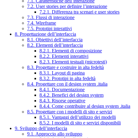
7.1. Caratteristiche dell’interazione
7.2. User stories per definire l’interazione
7.2.1. Differenza tra scenari e user stories
7.3. Flussi di interazione
7.4. Wireframe
7.5. Prototipi interattivi
8. Progettazione dell’interfaccia
8.1. Obiettivi dell’interfaccia
8.2. Elementi dell’interfaccia
8.2.1. Elementi di composizione
8.2.2. Elementi interattivi
8.2.3. Elementi testuali (microtesti)
8.3. Progettare e costruire in alta fedeltà
8.3.1. Layout di pagina
8.3.2. Prototipi in alta fedeltà
8.4. Progettare con il design system .italia
8.4.1. Documentazione
8.4.2. Benefici del design system
8.4.3. Risorse operative
8.4.4. Come contribuire al design system .italia
8.5. Progettare con i modelli di sito e servizi
8.5.1. Vantaggi dell’utilizzo dei modelli
8.5.2. I modelli di sito e servizi disponibili
9. Sviluppo dell’interfaccia
9.1. Approccio allo sviluppo