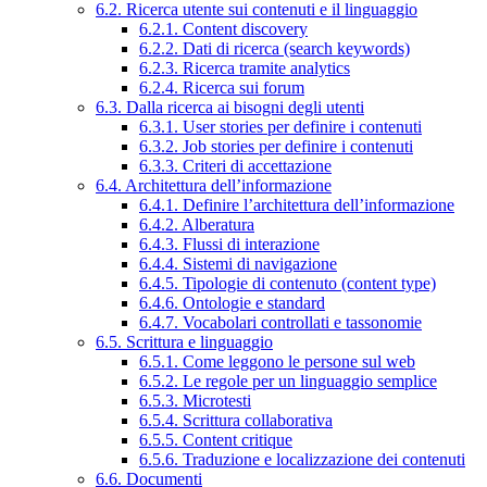
6.2. Ricerca utente sui contenuti e il linguaggio
6.2.1. Content discovery
6.2.2. Dati di ricerca (search keywords)
6.2.3. Ricerca tramite analytics
6.2.4. Ricerca sui forum
6.3. Dalla ricerca ai bisogni degli utenti
6.3.1. User stories per definire i contenuti
6.3.2. Job stories per definire i contenuti
6.3.3. Criteri di accettazione
6.4. Architettura dell’informazione
6.4.1. Definire l’architettura dell’informazione
6.4.2. Alberatura
6.4.3. Flussi di interazione
6.4.4. Sistemi di navigazione
6.4.5. Tipologie di contenuto (content type)
6.4.6. Ontologie e standard
6.4.7. Vocabolari controllati e tassonomie
6.5. Scrittura e linguaggio
6.5.1. Come leggono le persone sul web
6.5.2. Le regole per un linguaggio semplice
6.5.3. Microtesti
6.5.4. Scrittura collaborativa
6.5.5. Content critique
6.5.6. Traduzione e localizzazione dei contenuti
6.6. Documenti