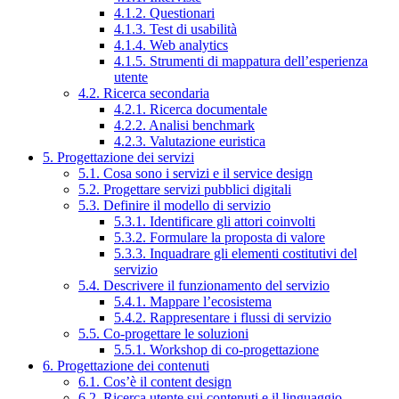
4.1.2. Questionari
4.1.3. Test di usabilità
4.1.4. Web analytics
4.1.5. Strumenti di mappatura dell’esperienza
utente
4.2. Ricerca secondaria
4.2.1. Ricerca documentale
4.2.2. Analisi benchmark
4.2.3. Valutazione euristica
5. Progettazione dei servizi
5.1. Cosa sono i servizi e il service design
5.2. Progettare servizi pubblici digitali
5.3. Definire il modello di servizio
5.3.1. Identificare gli attori coinvolti
5.3.2. Formulare la proposta di valore
5.3.3. Inquadrare gli elementi costitutivi del
servizio
5.4. Descrivere il funzionamento del servizio
5.4.1. Mappare l’ecosistema
5.4.2. Rappresentare i flussi di servizio
5.5. Co-progettare le soluzioni
5.5.1. Workshop di co-progettazione
6. Progettazione dei contenuti
6.1. Cos’è il content design
6.2. Ricerca utente sui contenuti e il linguaggio