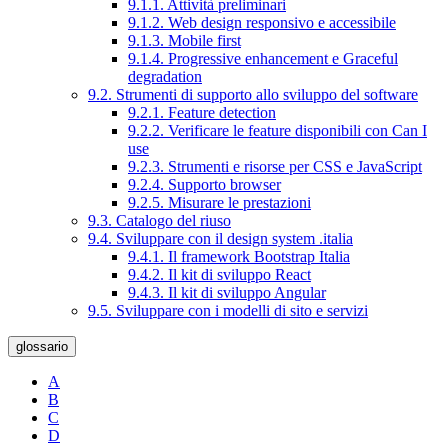
9.1.1. Attività preliminari
9.1.2. Web design responsivo e accessibile
9.1.3. Mobile first
9.1.4. Progressive enhancement e Graceful
degradation
9.2. Strumenti di supporto allo sviluppo del software
9.2.1. Feature detection
9.2.2. Verificare le feature disponibili con Can I
use
9.2.3. Strumenti e risorse per CSS e JavaScript
9.2.4. Supporto browser
9.2.5. Misurare le prestazioni
9.3. Catalogo del riuso
9.4. Sviluppare con il design system .italia
9.4.1. Il framework Bootstrap Italia
9.4.2. Il kit di sviluppo React
9.4.3. Il kit di sviluppo Angular
9.5. Sviluppare con i modelli di sito e servizi
glossario
A
B
C
D