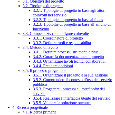
3.1. Obiettivi del progetto
3.2. Tipologie di progetti
3.2.1. Tipologie di progetto in base agli attori
coinvolti nel servizio
3.2.2. Tipologie di progetto in base al focus
3.2.3. Tipologie di progetto in base all’ambito di
intervento
3.3. Competenze, ruoli e figure coinvolte
3.3.1. Coordinatore di progetto
3.3.2. Definire ruoli e responsabilità
3.4. Metodo di lavoro
3.4.1. Definire processi, strumenti e rituali
3.4.2. Curare la documentazione di progetto
3.4.3. Organizzare tavoli tecnici collaborativi
3.4.4. Prendere decisioni
3.5. Il processo progettuale
3.5.1. Organizzare il progetto e la sua gestione
3.5.2. Comprendere il contesto d’uso del servizio
pubblico
3.5.3. Progettare i processi e i
touchpoint
del
servizio
3.5.4. Realizzare l’interfaccia utente del servizio
3.5.5. Validare la soluzione ottenuta
4. Ricerca progettuale
4.1. Ricerca primaria