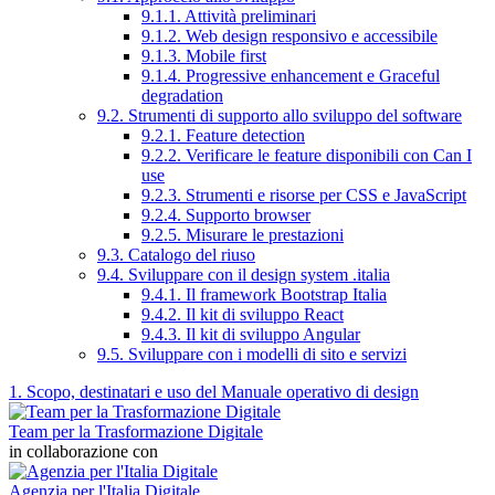
9.1.1. Attività preliminari
9.1.2. Web design responsivo e accessibile
9.1.3. Mobile first
9.1.4. Progressive enhancement e Graceful
degradation
9.2. Strumenti di supporto allo sviluppo del software
9.2.1. Feature detection
9.2.2. Verificare le feature disponibili con Can I
use
9.2.3. Strumenti e risorse per CSS e JavaScript
9.2.4. Supporto browser
9.2.5. Misurare le prestazioni
9.3. Catalogo del riuso
9.4. Sviluppare con il design system .italia
9.4.1. Il framework Bootstrap Italia
9.4.2. Il kit di sviluppo React
9.4.3. Il kit di sviluppo Angular
9.5. Sviluppare con i modelli di sito e servizi
1. Scopo, destinatari e uso del Manuale operativo di design
Team per la Trasformazione Digitale
in collaborazione con
Agenzia per l'Italia Digitale