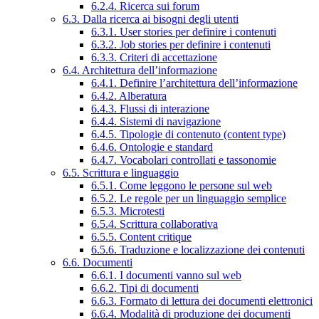
6.2.4. Ricerca sui forum
6.3. Dalla ricerca ai bisogni degli utenti
6.3.1. User stories per definire i contenuti
6.3.2. Job stories per definire i contenuti
6.3.3. Criteri di accettazione
6.4. Architettura dell’informazione
6.4.1. Definire l’architettura dell’informazione
6.4.2. Alberatura
6.4.3. Flussi di interazione
6.4.4. Sistemi di navigazione
6.4.5. Tipologie di contenuto (content type)
6.4.6. Ontologie e standard
6.4.7. Vocabolari controllati e tassonomie
6.5. Scrittura e linguaggio
6.5.1. Come leggono le persone sul web
6.5.2. Le regole per un linguaggio semplice
6.5.3. Microtesti
6.5.4. Scrittura collaborativa
6.5.5. Content critique
6.5.6. Traduzione e localizzazione dei contenuti
6.6. Documenti
6.6.1. I documenti vanno sul web
6.6.2. Tipi di documenti
6.6.3. Formato di lettura dei documenti elettronici
6.6.4. Modalità di produzione dei documenti