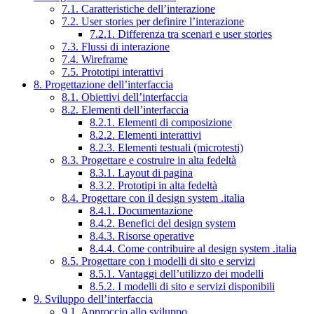
7.1. Caratteristiche dell’interazione
7.2. User stories per definire l’interazione
7.2.1. Differenza tra scenari e user stories
7.3. Flussi di interazione
7.4. Wireframe
7.5. Prototipi interattivi
8. Progettazione dell’interfaccia
8.1. Obiettivi dell’interfaccia
8.2. Elementi dell’interfaccia
8.2.1. Elementi di composizione
8.2.2. Elementi interattivi
8.2.3. Elementi testuali (microtesti)
8.3. Progettare e costruire in alta fedeltà
8.3.1. Layout di pagina
8.3.2. Prototipi in alta fedeltà
8.4. Progettare con il design system .italia
8.4.1. Documentazione
8.4.2. Benefici del design system
8.4.3. Risorse operative
8.4.4. Come contribuire al design system .italia
8.5. Progettare con i modelli di sito e servizi
8.5.1. Vantaggi dell’utilizzo dei modelli
8.5.2. I modelli di sito e servizi disponibili
9. Sviluppo dell’interfaccia
9.1. Approccio allo sviluppo