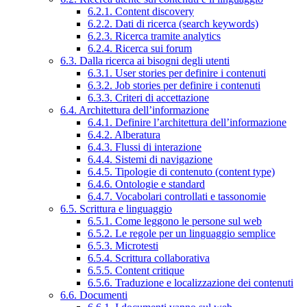
6.2.1. Content discovery
6.2.2. Dati di ricerca (search keywords)
6.2.3. Ricerca tramite analytics
6.2.4. Ricerca sui forum
6.3. Dalla ricerca ai bisogni degli utenti
6.3.1. User stories per definire i contenuti
6.3.2. Job stories per definire i contenuti
6.3.3. Criteri di accettazione
6.4. Architettura dell’informazione
6.4.1. Definire l’architettura dell’informazione
6.4.2. Alberatura
6.4.3. Flussi di interazione
6.4.4. Sistemi di navigazione
6.4.5. Tipologie di contenuto (content type)
6.4.6. Ontologie e standard
6.4.7. Vocabolari controllati e tassonomie
6.5. Scrittura e linguaggio
6.5.1. Come leggono le persone sul web
6.5.2. Le regole per un linguaggio semplice
6.5.3. Microtesti
6.5.4. Scrittura collaborativa
6.5.5. Content critique
6.5.6. Traduzione e localizzazione dei contenuti
6.6. Documenti