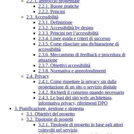
2.2. L’approccio progettuale
2.2.1. Buone pratiche
2.2.2. Principi
2.3. Accessibilità
2.3.1. Definizione
2.3.2. Accessibilità by design
2.3.3. Principi per l’accessibilità
2.3.4. Linee guida e criteri di successo
2.3.5. Come rilasciare una dichiarazione di
accessibilità
2.3.6. Meccanismo di feedback e procedura di
attuazione
2.3.7. Obiettivi accessibilità
2.3.8. Normativa e approfondimenti
2.4. Privacy
2.4.1. Come rispettare la privacy sin dalla
progettazione di un sito o servizio digitale
2.4.2. Richiedi il consenso quando necessario
2.4.3. Le basi del sito web: architettura,
informativa privacy, riferimenti DPO
3. Pianificazione, gestione e strategia
3.1. Obiettivi del progetto
3.2. Tipologie di progetti
3.2.1. Tipologie di progetto in base agli attori
coinvolti nel servizio