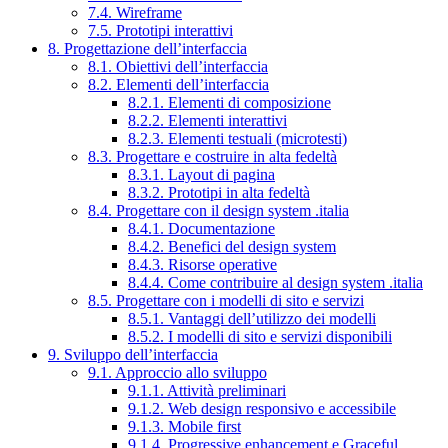
7.4. Wireframe
7.5. Prototipi interattivi
8. Progettazione dell’interfaccia
8.1. Obiettivi dell’interfaccia
8.2. Elementi dell’interfaccia
8.2.1. Elementi di composizione
8.2.2. Elementi interattivi
8.2.3. Elementi testuali (microtesti)
8.3. Progettare e costruire in alta fedeltà
8.3.1. Layout di pagina
8.3.2. Prototipi in alta fedeltà
8.4. Progettare con il design system .italia
8.4.1. Documentazione
8.4.2. Benefici del design system
8.4.3. Risorse operative
8.4.4. Come contribuire al design system .italia
8.5. Progettare con i modelli di sito e servizi
8.5.1. Vantaggi dell’utilizzo dei modelli
8.5.2. I modelli di sito e servizi disponibili
9. Sviluppo dell’interfaccia
9.1. Approccio allo sviluppo
9.1.1. Attività preliminari
9.1.2. Web design responsivo e accessibile
9.1.3. Mobile first
9.1.4. Progressive enhancement e Graceful