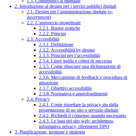
1.3. Contribuisci al manuale
2. Introduzione al design per i servizi pubblici digitali
2.1. Design per l’amministrazione digitale (
e-
government
)
2.2. L’approccio progettuale
2.2.1. Buone pratiche
2.2.2. Principi
2.3. Accessibilità
2.3.1. Definizione
2.3.2. Accessibilità by design
2.3.3. Principi per l’accessibilità
2.3.4. Linee guida e criteri di successo
2.3.5. Come rilasciare una dichiarazione di
accessibilità
2.3.6. Meccanismo di feedback e procedura di
attuazione
2.3.7. Obiettivi accessibilità
2.3.8. Normativa e approfondimenti
2.4. Privacy
2.4.1. Come rispettare la privacy sin dalla
progettazione di un sito o servizio digitale
2.4.2. Richiedi il consenso quando necessario
2.4.3. Le basi del sito web: architettura,
informativa privacy, riferimenti DPO
3. Pianificazione, gestione e strategia