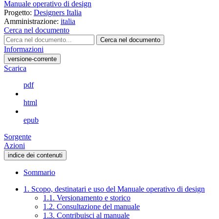
Manuale operativo di design
Progetto:
Designers Italia
Amministrazione:
italia
Cerca nel documento
Cerca nel documento
Informazioni
versione-corrente
Scarica
pdf
html
epub
Sorgente
Azioni
indice dei contenuti
Sommario
1. Scopo, destinatari e uso del Manuale operativo di design
1.1. Versionamento e storico
1.2. Consultazione del manuale
1.3. Contribuisci al manuale