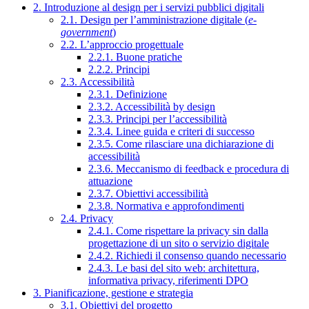
2. Introduzione al design per i servizi pubblici digitali
2.1. Design per l’amministrazione digitale (
e-
government
)
2.2. L’approccio progettuale
2.2.1. Buone pratiche
2.2.2. Principi
2.3. Accessibilità
2.3.1. Definizione
2.3.2. Accessibilità by design
2.3.3. Principi per l’accessibilità
2.3.4. Linee guida e criteri di successo
2.3.5. Come rilasciare una dichiarazione di
accessibilità
2.3.6. Meccanismo di feedback e procedura di
attuazione
2.3.7. Obiettivi accessibilità
2.3.8. Normativa e approfondimenti
2.4. Privacy
2.4.1. Come rispettare la privacy sin dalla
progettazione di un sito o servizio digitale
2.4.2. Richiedi il consenso quando necessario
2.4.3. Le basi del sito web: architettura,
informativa privacy, riferimenti DPO
3. Pianificazione, gestione e strategia
3.1. Obiettivi del progetto