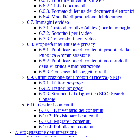
6.6.1. I documenti vanno sul web
6.6.2. Tipi di documenti
6.6.3. Formato di lettura dei documenti elettronici
6.6.4. Modalità di produzione dei documenti
6.7. Immagini e video
6.7.1. Testo alternativo (alt text) per le immagini
6.7.2. Sottotitoli per i video
6.7.3. Trascrizioni per i video
6.8. Proprietà intellettuale e privacy
6.8.1. Pubblicazione di contenuti prodotti dalla
Pubblica Amministrazione
6.8.2. Pubblicazione di contenuti non prodotti
dalla Pubblica Amministrazione
6.8.3. Consenso dei soggetti ritratti
6.9. Ottimizzazione per i motori di ricerca (SEO)
6.9.1. I fattori
on-page
6.9.2. I fattori
off-page
6.9.3. Strumenti di diagnostica SEO: Search
Console
6.10. Gestire i contenuti
6.10.1. L’inventario dei contenuti
6.10.2. Revisionare i contenuti
6.10.3. Migrare i contenuti
6.10.4. Pubblicare i contenuti
7. Progettazione dell’interazione