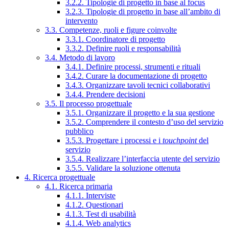
3.2.2. Tipologie di progetto in base al focus
3.2.3. Tipologie di progetto in base all’ambito di
intervento
3.3. Competenze, ruoli e figure coinvolte
3.3.1. Coordinatore di progetto
3.3.2. Definire ruoli e responsabilità
3.4. Metodo di lavoro
3.4.1. Definire processi, strumenti e rituali
3.4.2. Curare la documentazione di progetto
3.4.3. Organizzare tavoli tecnici collaborativi
3.4.4. Prendere decisioni
3.5. Il processo progettuale
3.5.1. Organizzare il progetto e la sua gestione
3.5.2. Comprendere il contesto d’uso del servizio
pubblico
3.5.3. Progettare i processi e i
touchpoint
del
servizio
3.5.4. Realizzare l’interfaccia utente del servizio
3.5.5. Validare la soluzione ottenuta
4. Ricerca progettuale
4.1. Ricerca primaria
4.1.1. Interviste
4.1.2. Questionari
4.1.3. Test di usabilità
4.1.4. Web analytics