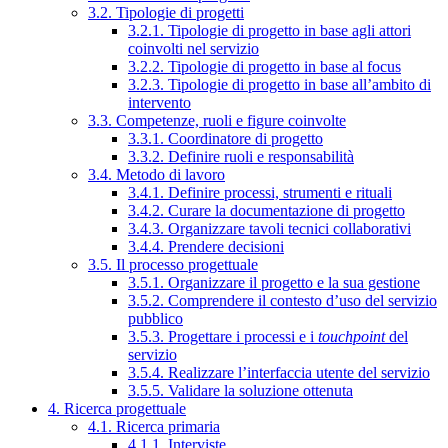
3.2. Tipologie di progetti
3.2.1. Tipologie di progetto in base agli attori
coinvolti nel servizio
3.2.2. Tipologie di progetto in base al focus
3.2.3. Tipologie di progetto in base all’ambito di
intervento
3.3. Competenze, ruoli e figure coinvolte
3.3.1. Coordinatore di progetto
3.3.2. Definire ruoli e responsabilità
3.4. Metodo di lavoro
3.4.1. Definire processi, strumenti e rituali
3.4.2. Curare la documentazione di progetto
3.4.3. Organizzare tavoli tecnici collaborativi
3.4.4. Prendere decisioni
3.5. Il processo progettuale
3.5.1. Organizzare il progetto e la sua gestione
3.5.2. Comprendere il contesto d’uso del servizio
pubblico
3.5.3. Progettare i processi e i
touchpoint
del
servizio
3.5.4. Realizzare l’interfaccia utente del servizio
3.5.5. Validare la soluzione ottenuta
4. Ricerca progettuale
4.1. Ricerca primaria
4.1.1. Interviste