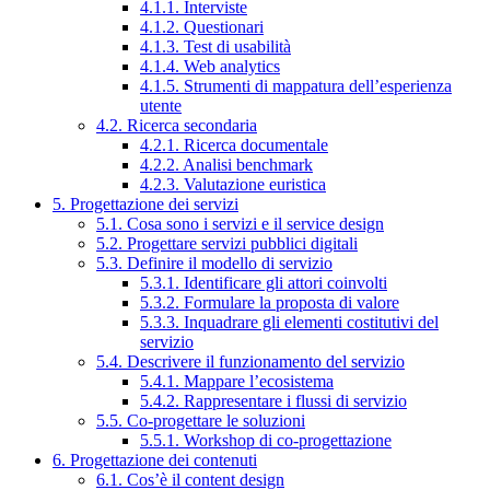
4.1.1. Interviste
4.1.2. Questionari
4.1.3. Test di usabilità
4.1.4. Web analytics
4.1.5. Strumenti di mappatura dell’esperienza
utente
4.2. Ricerca secondaria
4.2.1. Ricerca documentale
4.2.2. Analisi benchmark
4.2.3. Valutazione euristica
5. Progettazione dei servizi
5.1. Cosa sono i servizi e il service design
5.2. Progettare servizi pubblici digitali
5.3. Definire il modello di servizio
5.3.1. Identificare gli attori coinvolti
5.3.2. Formulare la proposta di valore
5.3.3. Inquadrare gli elementi costitutivi del
servizio
5.4. Descrivere il funzionamento del servizio
5.4.1. Mappare l’ecosistema
5.4.2. Rappresentare i flussi di servizio
5.5. Co-progettare le soluzioni
5.5.1. Workshop di co-progettazione
6. Progettazione dei contenuti
6.1. Cos’è il content design