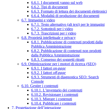
6.6.1. I documenti vanno sul web
6.6.2. Tipi di documenti
6.6.3. Formato di lettura dei documenti elettronici
6.6.4. Modalità di produzione dei documenti
6.7. Immagini e video
6.7.1. Testo alternativo (alt text) per le immagini
6.7.2. Sottotitoli per i video
6.7.3. Trascrizioni per i video
6.8. Proprietà intellettuale e privacy
6.8.1. Pubblicazione di contenuti prodotti dalla
Pubblica Amministrazione
6.8.2. Pubblicazione di contenuti non prodotti
dalla Pubblica Amministrazione
6.8.3. Consenso dei soggetti ritratti
6.9. Ottimizzazione per i motori di ricerca (SEO)
6.9.1. I fattori
on-page
6.9.2. I fattori
off-page
6.9.3. Strumenti di diagnostica SEO: Search
Console
6.10. Gestire i contenuti
6.10.1. L’inventario dei contenuti
6.10.2. Revisionare i contenuti
6.10.3. Migrare i contenuti
6.10.4. Pubblicare i contenuti
7. Progettazione dell’interazione