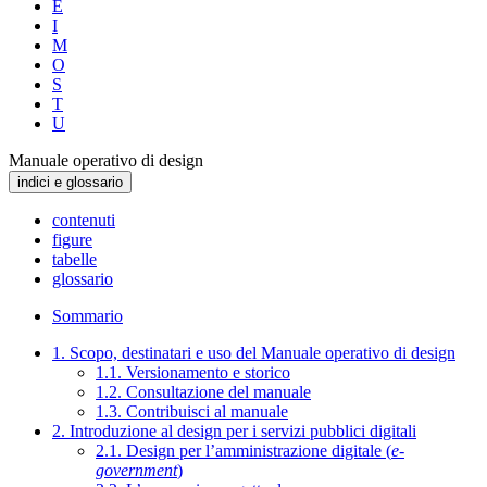
E
I
M
O
S
T
U
Manuale operativo di design
indici e glossario
contenuti
figure
tabelle
glossario
Sommario
1. Scopo, destinatari e uso del Manuale operativo di design
1.1. Versionamento e storico
1.2. Consultazione del manuale
1.3. Contribuisci al manuale
2. Introduzione al design per i servizi pubblici digitali
2.1. Design per l’amministrazione digitale (
e-
government
)