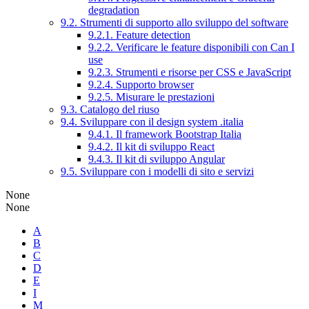
degradation
9.2. Strumenti di supporto allo sviluppo del software
9.2.1. Feature detection
9.2.2. Verificare le feature disponibili con Can I
use
9.2.3. Strumenti e risorse per CSS e JavaScript
9.2.4. Supporto browser
9.2.5. Misurare le prestazioni
9.3. Catalogo del riuso
9.4. Sviluppare con il design system .italia
9.4.1. Il framework Bootstrap Italia
9.4.2. Il kit di sviluppo React
9.4.3. Il kit di sviluppo Angular
9.5. Sviluppare con i modelli di sito e servizi
None
None
A
B
C
D
E
I
M