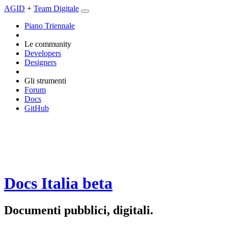
AGID
+
Team Digitale
Piano Triennale
Le community
Developers
Designers
Gli strumenti
Forum
Docs
GitHub
Docs Italia
beta
Documenti pubblici, digitali.