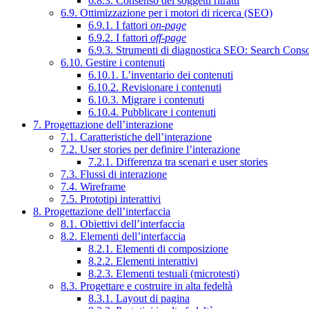
6.8.3. Consenso dei soggetti ritratti
6.9. Ottimizzazione per i motori di ricerca (SEO)
6.9.1. I fattori
on-page
6.9.2. I fattori
off-page
6.9.3. Strumenti di diagnostica SEO: Search Cons
6.10. Gestire i contenuti
6.10.1. L’inventario dei contenuti
6.10.2. Revisionare i contenuti
6.10.3. Migrare i contenuti
6.10.4. Pubblicare i contenuti
7. Progettazione dell’interazione
7.1. Caratteristiche dell’interazione
7.2. User stories per definire l’interazione
7.2.1. Differenza tra scenari e user stories
7.3. Flussi di interazione
7.4. Wireframe
7.5. Prototipi interattivi
8. Progettazione dell’interfaccia
8.1. Obiettivi dell’interfaccia
8.2. Elementi dell’interfaccia
8.2.1. Elementi di composizione
8.2.2. Elementi interattivi
8.2.3. Elementi testuali (microtesti)
8.3. Progettare e costruire in alta fedeltà
8.3.1. Layout di pagina