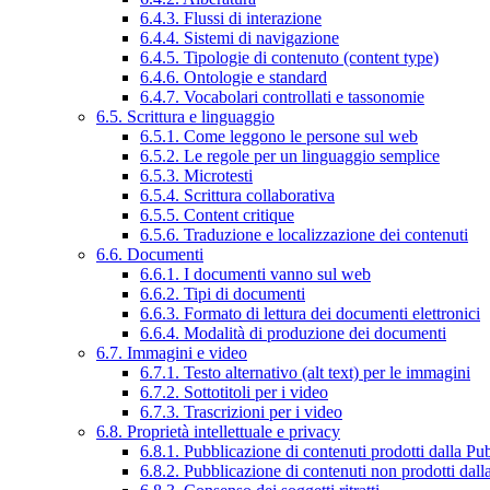
6.4.3. Flussi di interazione
6.4.4. Sistemi di navigazione
6.4.5. Tipologie di contenuto (content type)
6.4.6. Ontologie e standard
6.4.7. Vocabolari controllati e tassonomie
6.5. Scrittura e linguaggio
6.5.1. Come leggono le persone sul web
6.5.2. Le regole per un linguaggio semplice
6.5.3. Microtesti
6.5.4. Scrittura collaborativa
6.5.5. Content critique
6.5.6. Traduzione e localizzazione dei contenuti
6.6. Documenti
6.6.1. I documenti vanno sul web
6.6.2. Tipi di documenti
6.6.3. Formato di lettura dei documenti elettronici
6.6.4. Modalità di produzione dei documenti
6.7. Immagini e video
6.7.1. Testo alternativo (alt text) per le immagini
6.7.2. Sottotitoli per i video
6.7.3. Trascrizioni per i video
6.8. Proprietà intellettuale e privacy
6.8.1. Pubblicazione di contenuti prodotti dalla P
6.8.2. Pubblicazione di contenuti non prodotti dal