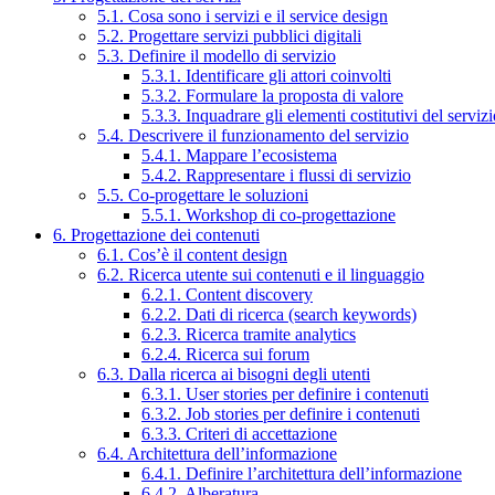
5.1. Cosa sono i servizi e il service design
5.2. Progettare servizi pubblici digitali
5.3. Definire il modello di servizio
5.3.1. Identificare gli attori coinvolti
5.3.2. Formulare la proposta di valore
5.3.3. Inquadrare gli elementi costitutivi del serviz
5.4. Descrivere il funzionamento del servizio
5.4.1. Mappare l’ecosistema
5.4.2. Rappresentare i flussi di servizio
5.5. Co-progettare le soluzioni
5.5.1. Workshop di co-progettazione
6. Progettazione dei contenuti
6.1. Cos’è il content design
6.2. Ricerca utente sui contenuti e il linguaggio
6.2.1. Content discovery
6.2.2. Dati di ricerca (search keywords)
6.2.3. Ricerca tramite analytics
6.2.4. Ricerca sui forum
6.3. Dalla ricerca ai bisogni degli utenti
6.3.1. User stories per definire i contenuti
6.3.2. Job stories per definire i contenuti
6.3.3. Criteri di accettazione
6.4. Architettura dell’informazione
6.4.1. Definire l’architettura dell’informazione
6.4.2. Alberatura