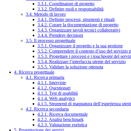
3.3.1. Coordinatore di progetto
3.3.2. Definire ruoli e responsabilità
3.4. Metodo di lavoro
3.4.1. Definire processi, strumenti e rituali
3.4.2. Curare la documentazione di progetto
3.4.3. Organizzare tavoli tecnici collaborativi
3.4.4. Prendere decisioni
3.5. Il processo progettuale
3.5.1. Organizzare il progetto e la sua gestione
3.5.2. Comprendere il contesto d’uso del servizio 
3.5.3. Progettare i processi e i
touchpoint
del servi
3.5.4. Realizzare l’interfaccia utente del servizio
3.5.5. Validare la soluzione ottenuta
4. Ricerca progettuale
4.1. Ricerca primaria
4.1.1. Interviste
4.1.2. Questionari
4.1.3. Test di usabilità
4.1.4. Web analytics
4.1.5. Strumenti di mappatura dell’esperienza uten
4.2. Ricerca secondaria
4.2.1. Ricerca documentale
4.2.2. Analisi benchmark
4.2.3. Valutazione euristica
5. Progettazione dei servizi