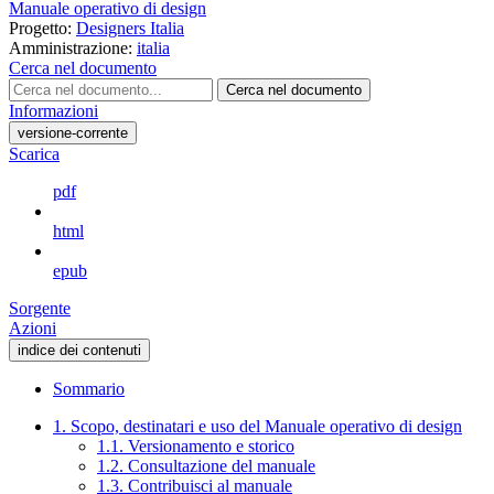
Manuale operativo di design
Progetto:
Designers Italia
Amministrazione:
italia
Cerca nel documento
Cerca nel documento
Informazioni
versione-corrente
Scarica
pdf
html
epub
Sorgente
Azioni
indice dei contenuti
Sommario
1. Scopo, destinatari e uso del Manuale operativo di design
1.1. Versionamento e storico
1.2. Consultazione del manuale
1.3. Contribuisci al manuale