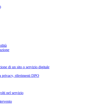
)
ilità
azione
ione di un sito o servizio digitale
va privacy, riferimenti DPO
olti nel servizio
ntervento