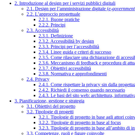
2. Introduzione al design per i servizi pubblici digitali
2.1. Design per l’amministrazione digitale (
e-government
2.2. L’approccio progettuale
2.2.1. Buone pratiche
2.2.2. Principi
2.3. Accessibilità
2.3.1. Definizione
2.3.2. Accessibilità by design
2.3.3. Principi per l’accessibilità
2.3.4. Linee guida e criteri di successo
2.3.5. Come rilasciare una dichiarazione di accessib
2.3.6. Meccanismo di feedback e procedura di attu
2.3.7. Obiettivi accessibilità
2.3.8. Normativa e approfondimenti
2.4. Privacy
2.4.1. Come rispettare la privacy sin dalla progettaz
2.4.2. Richiedi il consenso quando necessario
2.4.3. Le basi del sito web: architettura, informati
3. Pianificazione, gestione e strategia
3.1. Obiettivi del progetto
3.2. Tipologie di progetti
3.2.1. Tipologie di progetto in base agli attori coinv
3.2.2. Tipologie di progetto in base al focus
3.2.3. Tipologie di progetto in base all’ambito di i
3.3. Competenze, ruoli e figure coinvolte