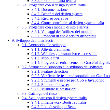
8.3.2. Prototipi in alta fedeltà
8.4. Progettare con il design system .italia
8.4.1. Documentazione
8.4.2. Benefici del design system
8.4.3. Risorse operative
8.4.4. Come contribuire al design system .italia
8.5. Progettare con i modelli di sito e servizi
8.5.1. Vantaggi dell’utilizzo dei modelli
8.5.2. I modelli di sito e servizi disponibili
9. Sviluppo dell’interfaccia
9.1. Approccio allo sviluppo
9.1.1. Attività preliminari
9.1.2. Web design responsivo e accessibile
9.1.3. Mobile first
9.1.4. Progressive enhancement e Graceful degrad
9.2. Strumenti di supporto allo sviluppo del software
9.2.1. Feature detection
9.2.2. Verificare le feature disponibili con Can I us
9.2.3. Strumenti e risorse per CSS e JavaScript
9.2.4. Supporto browser
9.2.5. Misurare le prestazioni
9.3. Catalogo del riuso
9.4. Sviluppare con il design system .italia
9.4.1. Il framework Bootstrap Italia
9.4.2. Il kit di sviluppo React