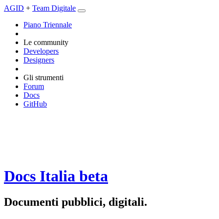
AGID
+
Team Digitale
Piano Triennale
Le community
Developers
Designers
Gli strumenti
Forum
Docs
GitHub
Docs Italia
beta
Documenti pubblici, digitali.