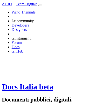
AGID
+
Team Digitale
Piano Triennale
Le community
Developers
Designers
Gli strumenti
Forum
Docs
GitHub
Docs Italia
beta
Documenti pubblici, digitali.