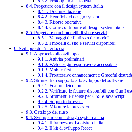
8.3.2. Prototipi in alta fedeltà
8.4. Progettare con il design system .italia
8.4.1. Documentazione
8.4.2. Benefici del design system
8.4.3. Risorse operative
8.4.4. Come contribuire al design system .italia
8.5. Progettare con i modelli di sito e servizi
8.5.1. Vantaggi dell’utilizzo dei modelli
8.5.2. I modelli di sito e servizi disponibili
9. Sviluppo dell’interfaccia
9.1. Approccio allo sviluppo
9.1.1. Attività preliminari
9.1.2. Web design responsivo e accessibile
9.1.3. Mobile first
9.1.4. Progressive enhancement e Graceful degrad
9.2. Strumenti di supporto allo sviluppo del software
9.2.1. Feature detection
9.2.2. Verificare le feature disponibili con Can I us
9.2.3. Strumenti e risorse per CSS e JavaScript
9.2.4. Supporto browser
9.2.5. Misurare le prestazioni
9.3. Catalogo del riuso
9.4. Sviluppare con il design system .italia
9.4.1. Il framework Bootstrap Italia
9.4.2. Il kit di sviluppo React