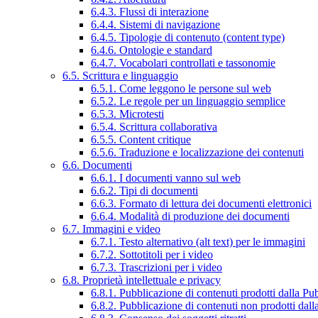
6.4.3. Flussi di interazione
6.4.4. Sistemi di navigazione
6.4.5. Tipologie di contenuto (content type)
6.4.6. Ontologie e standard
6.4.7. Vocabolari controllati e tassonomie
6.5. Scrittura e linguaggio
6.5.1. Come leggono le persone sul web
6.5.2. Le regole per un linguaggio semplice
6.5.3. Microtesti
6.5.4. Scrittura collaborativa
6.5.5. Content critique
6.5.6. Traduzione e localizzazione dei contenuti
6.6. Documenti
6.6.1. I documenti vanno sul web
6.6.2. Tipi di documenti
6.6.3. Formato di lettura dei documenti elettronici
6.6.4. Modalità di produzione dei documenti
6.7. Immagini e video
6.7.1. Testo alternativo (alt text) per le immagini
6.7.2. Sottotitoli per i video
6.7.3. Trascrizioni per i video
6.8. Proprietà intellettuale e privacy
6.8.1. Pubblicazione di contenuti prodotti dalla P
6.8.2. Pubblicazione di contenuti non prodotti dal