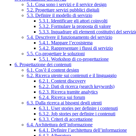
5.1. Cosa sono i servizi e il service design
5.2. Progettare servizi pubblici digitali
5.3. Definire il modello di servizio
5.3.1. Identificare gli attori coinvolti
5.3.2. Formulare la proposta di valore
5.3.3. Inquadrare gli elementi costitutivi del serviz
5.4. Descrivere il funzionamento del servizio
5.4.1. Mappare l’ecosistema
5.4.2. Rappresentare i flussi di servizio
5.5. Co-progettare le soluzioni
5.5.1. Workshop di co-progettazione
6. Progettazione dei contenuti
6.1. Cos’è il content design
6.2. Ricerca utente sui contenuti e il linguaggio
6.2.1. Content discovery
6.2.2. Dati di ricerca (search keywords)
6.2.3. Ricerca tramite analytics
6.2.4. Ricerca sui forum
6.3. Dalla ricerca ai bisogni degli utenti
6.3.1. User stories per definire i contenuti
6.3.2. Job stories per definire i contenuti
6.3.3. Criteri di accettazione
6.4. Architettura dell’informazione
6.4.1. Definire l’architettura dell’informazione
6.4.2. Alberatura