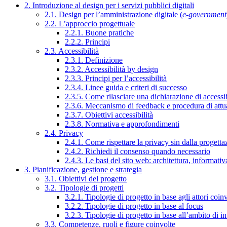
2. Introduzione al design per i servizi pubblici digitali
2.1. Design per l’amministrazione digitale (
e-government
2.2. L’approccio progettuale
2.2.1. Buone pratiche
2.2.2. Principi
2.3. Accessibilità
2.3.1. Definizione
2.3.2. Accessibilità by design
2.3.3. Principi per l’accessibilità
2.3.4. Linee guida e criteri di successo
2.3.5. Come rilasciare una dichiarazione di accessib
2.3.6. Meccanismo di feedback e procedura di attu
2.3.7. Obiettivi accessibilità
2.3.8. Normativa e approfondimenti
2.4. Privacy
2.4.1. Come rispettare la privacy sin dalla progettaz
2.4.2. Richiedi il consenso quando necessario
2.4.3. Le basi del sito web: architettura, informati
3. Pianificazione, gestione e strategia
3.1. Obiettivi del progetto
3.2. Tipologie di progetti
3.2.1. Tipologie di progetto in base agli attori coinv
3.2.2. Tipologie di progetto in base al focus
3.2.3. Tipologie di progetto in base all’ambito di i
3.3. Competenze, ruoli e figure coinvolte