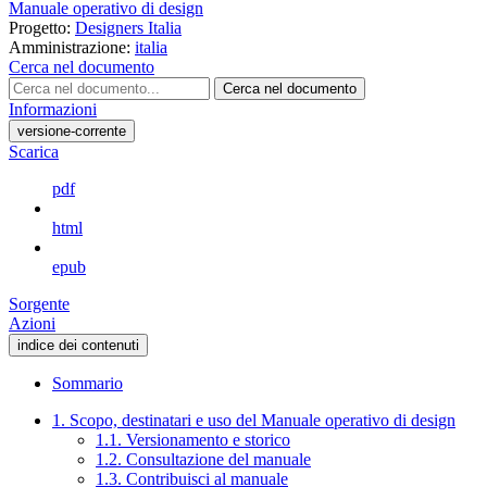
Manuale operativo di design
Progetto:
Designers Italia
Amministrazione:
italia
Cerca nel documento
Cerca nel documento
Informazioni
versione-corrente
Scarica
pdf
html
epub
Sorgente
Azioni
indice dei contenuti
Sommario
1. Scopo, destinatari e uso del Manuale operativo di design
1.1. Versionamento e storico
1.2. Consultazione del manuale
1.3. Contribuisci al manuale