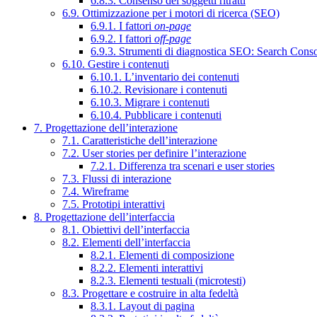
6.8.3. Consenso dei soggetti ritratti
6.9. Ottimizzazione per i motori di ricerca (SEO)
6.9.1. I fattori
on-page
6.9.2. I fattori
off-page
6.9.3. Strumenti di diagnostica SEO: Search Cons
6.10. Gestire i contenuti
6.10.1. L’inventario dei contenuti
6.10.2. Revisionare i contenuti
6.10.3. Migrare i contenuti
6.10.4. Pubblicare i contenuti
7. Progettazione dell’interazione
7.1. Caratteristiche dell’interazione
7.2. User stories per definire l’interazione
7.2.1. Differenza tra scenari e user stories
7.3. Flussi di interazione
7.4. Wireframe
7.5. Prototipi interattivi
8. Progettazione dell’interfaccia
8.1. Obiettivi dell’interfaccia
8.2. Elementi dell’interfaccia
8.2.1. Elementi di composizione
8.2.2. Elementi interattivi
8.2.3. Elementi testuali (microtesti)
8.3. Progettare e costruire in alta fedeltà
8.3.1. Layout di pagina