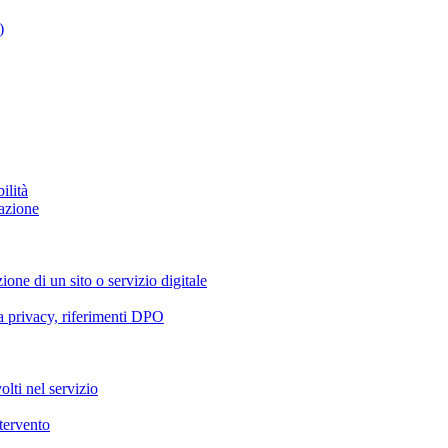
)
ilità
azione
ione di un sito o servizio digitale
va privacy, riferimenti DPO
olti nel servizio
ntervento