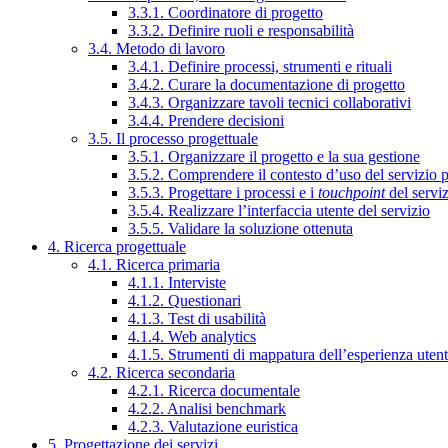
3.3.1. Coordinatore di progetto
3.3.2. Definire ruoli e responsabilità
3.4. Metodo di lavoro
3.4.1. Definire processi, strumenti e rituali
3.4.2. Curare la documentazione di progetto
3.4.3. Organizzare tavoli tecnici collaborativi
3.4.4. Prendere decisioni
3.5. Il processo progettuale
3.5.1. Organizzare il progetto e la sua gestione
3.5.2. Comprendere il contesto d’uso del servizio 
3.5.3. Progettare i processi e i
touchpoint
del servi
3.5.4. Realizzare l’interfaccia utente del servizio
3.5.5. Validare la soluzione ottenuta
4. Ricerca progettuale
4.1. Ricerca primaria
4.1.1. Interviste
4.1.2. Questionari
4.1.3. Test di usabilità
4.1.4. Web analytics
4.1.5. Strumenti di mappatura dell’esperienza uten
4.2. Ricerca secondaria
4.2.1. Ricerca documentale
4.2.2. Analisi benchmark
4.2.3. Valutazione euristica
5. Progettazione dei servizi