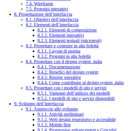
7.4. Wireframe
7.5. Prototipi interattivi
8. Progettazione dell’interfaccia
8.1. Obiettivi dell’interfaccia
8.2. Elementi dell’interfaccia
8.2.1. Elementi di composizione
8.2.2. Elementi interattivi
8.2.3. Elementi testuali (microtesti)
8.3. Progettare e costruire in alta fedeltà
8.3.1. Layout di pagina
8.3.2. Prototipi in alta fedeltà
8.4. Progettare con il design system .italia
8.4.1. Documentazione
8.4.2. Benefici del design system
8.4.3. Risorse operative
8.4.4. Come contribuire al design system .italia
8.5. Progettare con i modelli di sito e servizi
8.5.1. Vantaggi dell’utilizzo dei modelli
8.5.2. I modelli di sito e servizi disponibili
9. Sviluppo dell’interfaccia
9.1. Approccio allo sviluppo
9.1.1. Attività preliminari
9.1.2. Web design responsivo e accessibile
9.1.3. Mobile first
9.1.4. Progressive enhancement e Graceful