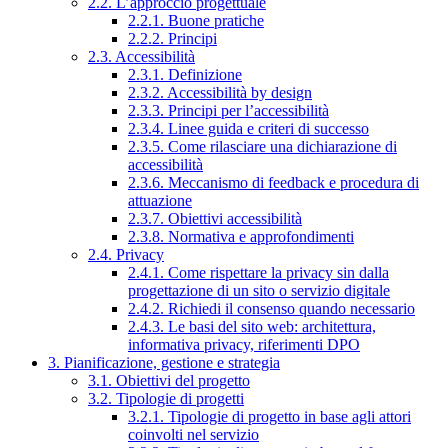
2.2. L’approccio progettuale
2.2.1. Buone pratiche
2.2.2. Principi
2.3. Accessibilità
2.3.1. Definizione
2.3.2. Accessibilità by design
2.3.3. Principi per l’accessibilità
2.3.4. Linee guida e criteri di successo
2.3.5. Come rilasciare una dichiarazione di
accessibilità
2.3.6. Meccanismo di feedback e procedura di
attuazione
2.3.7. Obiettivi accessibilità
2.3.8. Normativa e approfondimenti
2.4. Privacy
2.4.1. Come rispettare la privacy sin dalla
progettazione di un sito o servizio digitale
2.4.2. Richiedi il consenso quando necessario
2.4.3. Le basi del sito web: architettura,
informativa privacy, riferimenti DPO
3. Pianificazione, gestione e strategia
3.1. Obiettivi del progetto
3.2. Tipologie di progetti
3.2.1. Tipologie di progetto in base agli attori
coinvolti nel servizio