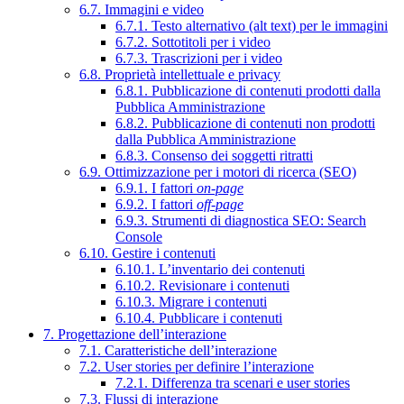
6.7. Immagini e video
6.7.1. Testo alternativo (alt text) per le immagini
6.7.2. Sottotitoli per i video
6.7.3. Trascrizioni per i video
6.8. Proprietà intellettuale e privacy
6.8.1. Pubblicazione di contenuti prodotti dalla
Pubblica Amministrazione
6.8.2. Pubblicazione di contenuti non prodotti
dalla Pubblica Amministrazione
6.8.3. Consenso dei soggetti ritratti
6.9. Ottimizzazione per i motori di ricerca (SEO)
6.9.1. I fattori
on-page
6.9.2. I fattori
off-page
6.9.3. Strumenti di diagnostica SEO: Search
Console
6.10. Gestire i contenuti
6.10.1. L’inventario dei contenuti
6.10.2. Revisionare i contenuti
6.10.3. Migrare i contenuti
6.10.4. Pubblicare i contenuti
7. Progettazione dell’interazione
7.1. Caratteristiche dell’interazione
7.2. User stories per definire l’interazione
7.2.1. Differenza tra scenari e user stories
7.3. Flussi di interazione