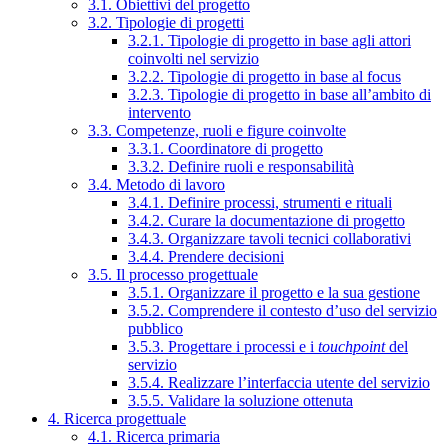
3.1. Obiettivi del progetto
3.2. Tipologie di progetti
3.2.1. Tipologie di progetto in base agli attori
coinvolti nel servizio
3.2.2. Tipologie di progetto in base al focus
3.2.3. Tipologie di progetto in base all’ambito di
intervento
3.3. Competenze, ruoli e figure coinvolte
3.3.1. Coordinatore di progetto
3.3.2. Definire ruoli e responsabilità
3.4. Metodo di lavoro
3.4.1. Definire processi, strumenti e rituali
3.4.2. Curare la documentazione di progetto
3.4.3. Organizzare tavoli tecnici collaborativi
3.4.4. Prendere decisioni
3.5. Il processo progettuale
3.5.1. Organizzare il progetto e la sua gestione
3.5.2. Comprendere il contesto d’uso del servizio
pubblico
3.5.3. Progettare i processi e i
touchpoint
del
servizio
3.5.4. Realizzare l’interfaccia utente del servizio
3.5.5. Validare la soluzione ottenuta
4. Ricerca progettuale
4.1. Ricerca primaria