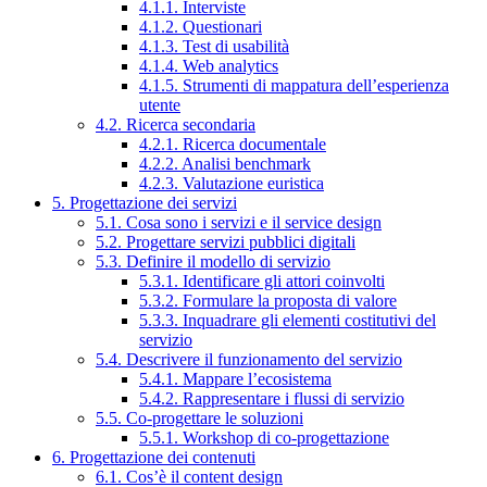
4.1.1. Interviste
4.1.2. Questionari
4.1.3. Test di usabilità
4.1.4. Web analytics
4.1.5. Strumenti di mappatura dell’esperienza
utente
4.2. Ricerca secondaria
4.2.1. Ricerca documentale
4.2.2. Analisi benchmark
4.2.3. Valutazione euristica
5. Progettazione dei servizi
5.1. Cosa sono i servizi e il service design
5.2. Progettare servizi pubblici digitali
5.3. Definire il modello di servizio
5.3.1. Identificare gli attori coinvolti
5.3.2. Formulare la proposta di valore
5.3.3. Inquadrare gli elementi costitutivi del
servizio
5.4. Descrivere il funzionamento del servizio
5.4.1. Mappare l’ecosistema
5.4.2. Rappresentare i flussi di servizio
5.5. Co-progettare le soluzioni
5.5.1. Workshop di co-progettazione
6. Progettazione dei contenuti
6.1. Cos’è il content design