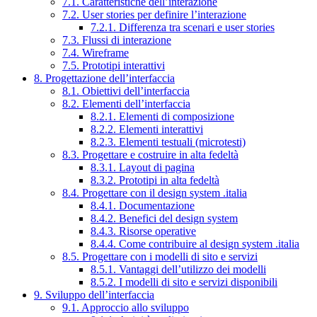
7.1. Caratteristiche dell’interazione
7.2. User stories per definire l’interazione
7.2.1. Differenza tra scenari e user stories
7.3. Flussi di interazione
7.4. Wireframe
7.5. Prototipi interattivi
8. Progettazione dell’interfaccia
8.1. Obiettivi dell’interfaccia
8.2. Elementi dell’interfaccia
8.2.1. Elementi di composizione
8.2.2. Elementi interattivi
8.2.3. Elementi testuali (microtesti)
8.3. Progettare e costruire in alta fedeltà
8.3.1. Layout di pagina
8.3.2. Prototipi in alta fedeltà
8.4. Progettare con il design system .italia
8.4.1. Documentazione
8.4.2. Benefici del design system
8.4.3. Risorse operative
8.4.4. Come contribuire al design system .italia
8.5. Progettare con i modelli di sito e servizi
8.5.1. Vantaggi dell’utilizzo dei modelli
8.5.2. I modelli di sito e servizi disponibili
9. Sviluppo dell’interfaccia
9.1. Approccio allo sviluppo