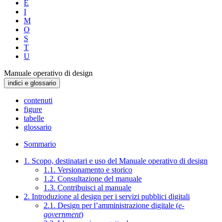
E
I
M
O
S
T
U
Manuale operativo di design
indici e glossario
contenuti
figure
tabelle
glossario
Sommario
1. Scopo, destinatari e uso del Manuale operativo di design
1.1. Versionamento e storico
1.2. Consultazione del manuale
1.3. Contribuisci al manuale
2. Introduzione al design per i servizi pubblici digitali
2.1. Design per l’amministrazione digitale (
e-
government
)