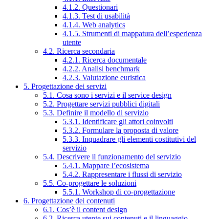
4.1.2. Questionari
4.1.3. Test di usabilità
4.1.4. Web analytics
4.1.5. Strumenti di mappatura dell’esperienza
utente
4.2. Ricerca secondaria
4.2.1. Ricerca documentale
4.2.2. Analisi benchmark
4.2.3. Valutazione euristica
5. Progettazione dei servizi
5.1. Cosa sono i servizi e il service design
5.2. Progettare servizi pubblici digitali
5.3. Definire il modello di servizio
5.3.1. Identificare gli attori coinvolti
5.3.2. Formulare la proposta di valore
5.3.3. Inquadrare gli elementi costitutivi del
servizio
5.4. Descrivere il funzionamento del servizio
5.4.1. Mappare l’ecosistema
5.4.2. Rappresentare i flussi di servizio
5.5. Co-progettare le soluzioni
5.5.1. Workshop di co-progettazione
6. Progettazione dei contenuti
6.1. Cos’è il content design
6.2. Ricerca utente sui contenuti e il linguaggio