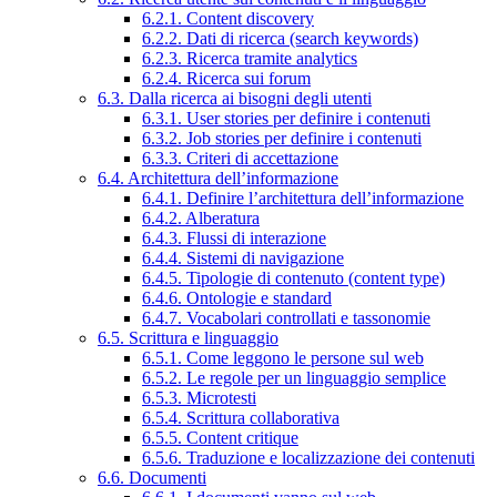
6.2.1. Content discovery
6.2.2. Dati di ricerca (search keywords)
6.2.3. Ricerca tramite analytics
6.2.4. Ricerca sui forum
6.3. Dalla ricerca ai bisogni degli utenti
6.3.1. User stories per definire i contenuti
6.3.2. Job stories per definire i contenuti
6.3.3. Criteri di accettazione
6.4. Architettura dell’informazione
6.4.1. Definire l’architettura dell’informazione
6.4.2. Alberatura
6.4.3. Flussi di interazione
6.4.4. Sistemi di navigazione
6.4.5. Tipologie di contenuto (content type)
6.4.6. Ontologie e standard
6.4.7. Vocabolari controllati e tassonomie
6.5. Scrittura e linguaggio
6.5.1. Come leggono le persone sul web
6.5.2. Le regole per un linguaggio semplice
6.5.3. Microtesti
6.5.4. Scrittura collaborativa
6.5.5. Content critique
6.5.6. Traduzione e localizzazione dei contenuti
6.6. Documenti