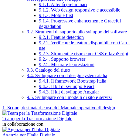
9.1.1. Attività preliminari
9.1.2. Web design responsivo e accessibile
9.1.3. Mobile first
9.1.4. Progressive enhancement e Graceful
degradation
9.2. Strumenti di supporto allo sviluppo del software
9.2.1. Feature detection
9.2.2. Verificare le feature disponibili con Can I
use
9.2.3. Strumenti e risorse per CSS e JavaScript
9.2.4. Supporto browser
9.2.5. Misurare le prestazioni
9.3. Catalogo del riuso
9.4. Sviluppare con il design system .italia
9.4.1. Il framework Bootstrap Italia
9.4.2. Il kit di sviluppo React
9.4.3. Il kit di sviluppo Angular
9.5. Sviluppare con i modelli di sito e servizi
1. Scopo, destinatari e uso del Manuale operativo di design
Team per la Trasformazione Digitale
in collaborazione con
Agenzia per l'Italia Digitale