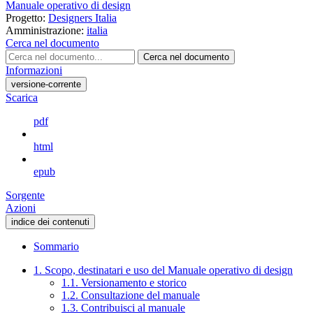
Manuale operativo di design
Progetto:
Designers Italia
Amministrazione:
italia
Cerca nel documento
Cerca nel documento
Informazioni
versione-corrente
Scarica
pdf
html
epub
Sorgente
Azioni
indice dei contenuti
Sommario
1. Scopo, destinatari e uso del Manuale operativo di design
1.1. Versionamento e storico
1.2. Consultazione del manuale
1.3. Contribuisci al manuale