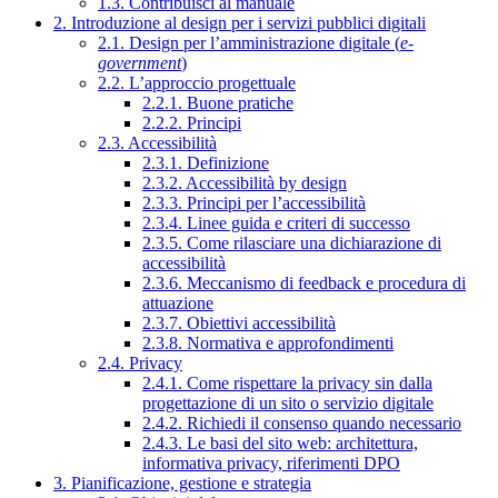
1.3. Contribuisci al manuale
2. Introduzione al design per i servizi pubblici digitali
2.1. Design per l’amministrazione digitale (
e-
government
)
2.2. L’approccio progettuale
2.2.1. Buone pratiche
2.2.2. Principi
2.3. Accessibilità
2.3.1. Definizione
2.3.2. Accessibilità by design
2.3.3. Principi per l’accessibilità
2.3.4. Linee guida e criteri di successo
2.3.5. Come rilasciare una dichiarazione di
accessibilità
2.3.6. Meccanismo di feedback e procedura di
attuazione
2.3.7. Obiettivi accessibilità
2.3.8. Normativa e approfondimenti
2.4. Privacy
2.4.1. Come rispettare la privacy sin dalla
progettazione di un sito o servizio digitale
2.4.2. Richiedi il consenso quando necessario
2.4.3. Le basi del sito web: architettura,
informativa privacy, riferimenti DPO
3. Pianificazione, gestione e strategia