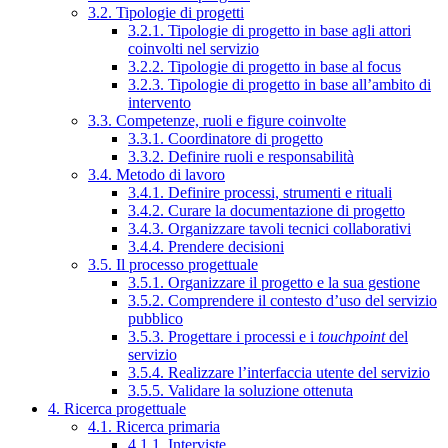
3.2. Tipologie di progetti
3.2.1. Tipologie di progetto in base agli attori
coinvolti nel servizio
3.2.2. Tipologie di progetto in base al focus
3.2.3. Tipologie di progetto in base all’ambito di
intervento
3.3. Competenze, ruoli e figure coinvolte
3.3.1. Coordinatore di progetto
3.3.2. Definire ruoli e responsabilità
3.4. Metodo di lavoro
3.4.1. Definire processi, strumenti e rituali
3.4.2. Curare la documentazione di progetto
3.4.3. Organizzare tavoli tecnici collaborativi
3.4.4. Prendere decisioni
3.5. Il processo progettuale
3.5.1. Organizzare il progetto e la sua gestione
3.5.2. Comprendere il contesto d’uso del servizio
pubblico
3.5.3. Progettare i processi e i
touchpoint
del
servizio
3.5.4. Realizzare l’interfaccia utente del servizio
3.5.5. Validare la soluzione ottenuta
4. Ricerca progettuale
4.1. Ricerca primaria
4.1.1. Interviste