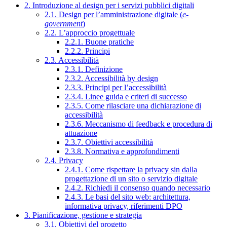
2. Introduzione al design per i servizi pubblici digitali
2.1. Design per l’amministrazione digitale (
e-
government
)
2.2. L’approccio progettuale
2.2.1. Buone pratiche
2.2.2. Principi
2.3. Accessibilità
2.3.1. Definizione
2.3.2. Accessibilità by design
2.3.3. Principi per l’accessibilità
2.3.4. Linee guida e criteri di successo
2.3.5. Come rilasciare una dichiarazione di
accessibilità
2.3.6. Meccanismo di feedback e procedura di
attuazione
2.3.7. Obiettivi accessibilità
2.3.8. Normativa e approfondimenti
2.4. Privacy
2.4.1. Come rispettare la privacy sin dalla
progettazione di un sito o servizio digitale
2.4.2. Richiedi il consenso quando necessario
2.4.3. Le basi del sito web: architettura,
informativa privacy, riferimenti DPO
3. Pianificazione, gestione e strategia
3.1. Obiettivi del progetto