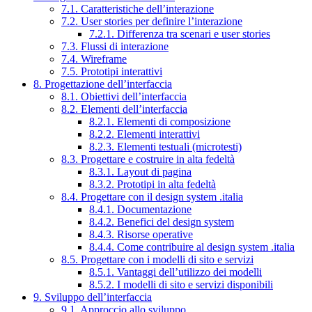
7.1. Caratteristiche dell’interazione
7.2. User stories per definire l’interazione
7.2.1. Differenza tra scenari e user stories
7.3. Flussi di interazione
7.4. Wireframe
7.5. Prototipi interattivi
8. Progettazione dell’interfaccia
8.1. Obiettivi dell’interfaccia
8.2. Elementi dell’interfaccia
8.2.1. Elementi di composizione
8.2.2. Elementi interattivi
8.2.3. Elementi testuali (microtesti)
8.3. Progettare e costruire in alta fedeltà
8.3.1. Layout di pagina
8.3.2. Prototipi in alta fedeltà
8.4. Progettare con il design system .italia
8.4.1. Documentazione
8.4.2. Benefici del design system
8.4.3. Risorse operative
8.4.4. Come contribuire al design system .italia
8.5. Progettare con i modelli di sito e servizi
8.5.1. Vantaggi dell’utilizzo dei modelli
8.5.2. I modelli di sito e servizi disponibili
9. Sviluppo dell’interfaccia
9.1. Approccio allo sviluppo