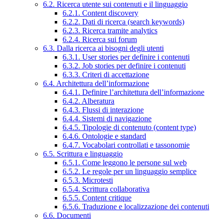
6.2. Ricerca utente sui contenuti e il linguaggio
6.2.1. Content discovery
6.2.2. Dati di ricerca (search keywords)
6.2.3. Ricerca tramite analytics
6.2.4. Ricerca sui forum
6.3. Dalla ricerca ai bisogni degli utenti
6.3.1. User stories per definire i contenuti
6.3.2. Job stories per definire i contenuti
6.3.3. Criteri di accettazione
6.4. Architettura dell’informazione
6.4.1. Definire l’architettura dell’informazione
6.4.2. Alberatura
6.4.3. Flussi di interazione
6.4.4. Sistemi di navigazione
6.4.5. Tipologie di contenuto (content type)
6.4.6. Ontologie e standard
6.4.7. Vocabolari controllati e tassonomie
6.5. Scrittura e linguaggio
6.5.1. Come leggono le persone sul web
6.5.2. Le regole per un linguaggio semplice
6.5.3. Microtesti
6.5.4. Scrittura collaborativa
6.5.5. Content critique
6.5.6. Traduzione e localizzazione dei contenuti
6.6. Documenti