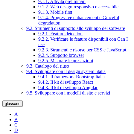
9.1.1. Attività preliminari
9.1.2. Web design responsivo e accessibile
9.1.3. Mobile first
9.1.4. Progressive enhancement e Graceful
degradation
9.2. Strumenti di supporto allo sviluppo del software
9.2.1. Feature detection
9.2.2. Verificare le feature disponibili con Can I
use
9.2.3. Strumenti e risorse per CSS e JavaScript
9.2.4. Supporto browser
9.2.5. Misurare le prestazioni
9.3. Catalogo del riuso
9.4. Sviluppare con il design system .italia
9.4.1. Il framework Bootstrap Italia
9.4.2. Il kit di sviluppo React
9.4.3. Il kit di sviluppo Angular
9.5. Sviluppare con i modelli di sito e servizi
glossario
A
B
C
D