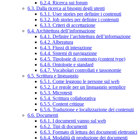
6.2.4. Ricerca sui forum
6.3. Dalla ricerca ai bisogni degli utenti
6.3.1. User stories per definire i contenuti
6.3.2. Job stories per definire i contenuti
6.3.3. Criteri di accettazione
6.4. Architettura dell’informazione
6.4.1. Definire l’architettura dell’informazione
6.4.2. Alberatura
6.4.3. Flussi di interazione
6.4.4. Sistemi di navigazione
6.4.5. Tipologie di contenuto (content type)
6.4.6. Ontologie e standard
6.4.7. Vocabolari controllati e tassonomie
6.5. Scrittura e linguaggio
6.5.1. Come leggono le persone sul web
6.5.2. Le regole per un linguaggio semplice
6.5.3. Microtesti
6.5.4. Scrittura collaborativa
6.5.5. Content critique
6.5.6. Traduzione e localizzazione dei contenuti
6.6. Documenti
6.6.1. I documenti vanno sul web
6.6.2. Tipi di documenti
6.6.3. Formato di lettura dei documenti elettronici
6.6.4. Modalità di produzione dei documenti