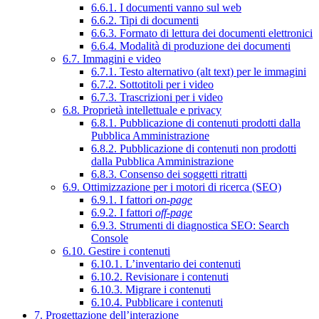
6.6.1. I documenti vanno sul web
6.6.2. Tipi di documenti
6.6.3. Formato di lettura dei documenti elettronici
6.6.4. Modalità di produzione dei documenti
6.7. Immagini e video
6.7.1. Testo alternativo (alt text) per le immagini
6.7.2. Sottotitoli per i video
6.7.3. Trascrizioni per i video
6.8. Proprietà intellettuale e privacy
6.8.1. Pubblicazione di contenuti prodotti dalla
Pubblica Amministrazione
6.8.2. Pubblicazione di contenuti non prodotti
dalla Pubblica Amministrazione
6.8.3. Consenso dei soggetti ritratti
6.9. Ottimizzazione per i motori di ricerca (SEO)
6.9.1. I fattori
on-page
6.9.2. I fattori
off-page
6.9.3. Strumenti di diagnostica SEO: Search
Console
6.10. Gestire i contenuti
6.10.1. L’inventario dei contenuti
6.10.2. Revisionare i contenuti
6.10.3. Migrare i contenuti
6.10.4. Pubblicare i contenuti
7. Progettazione dell’interazione