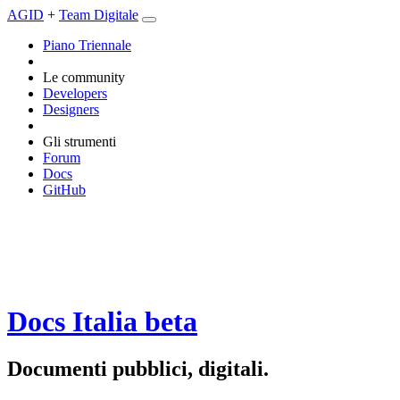
AGID
+
Team Digitale
Piano Triennale
Le community
Developers
Designers
Gli strumenti
Forum
Docs
GitHub
Docs Italia
beta
Documenti pubblici, digitali.