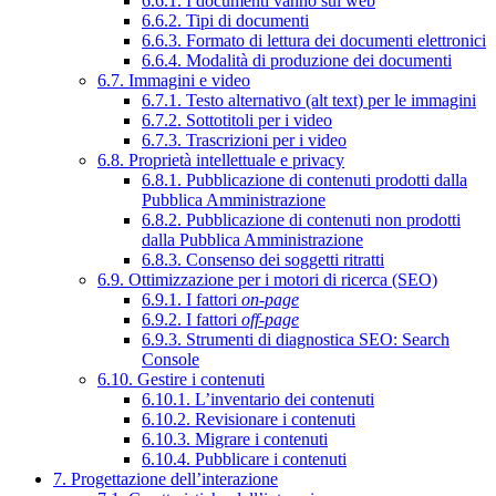
6.6.1. I documenti vanno sul web
6.6.2. Tipi di documenti
6.6.3. Formato di lettura dei documenti elettronici
6.6.4. Modalità di produzione dei documenti
6.7. Immagini e video
6.7.1. Testo alternativo (alt text) per le immagini
6.7.2. Sottotitoli per i video
6.7.3. Trascrizioni per i video
6.8. Proprietà intellettuale e privacy
6.8.1. Pubblicazione di contenuti prodotti dalla
Pubblica Amministrazione
6.8.2. Pubblicazione di contenuti non prodotti
dalla Pubblica Amministrazione
6.8.3. Consenso dei soggetti ritratti
6.9. Ottimizzazione per i motori di ricerca (SEO)
6.9.1. I fattori
on-page
6.9.2. I fattori
off-page
6.9.3. Strumenti di diagnostica SEO: Search
Console
6.10. Gestire i contenuti
6.10.1. L’inventario dei contenuti
6.10.2. Revisionare i contenuti
6.10.3. Migrare i contenuti
6.10.4. Pubblicare i contenuti
7. Progettazione dell’interazione