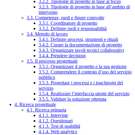
3.2.2. Tipologie di progetto in base al focus
3.2.3. Tipologie di progetto in base all’ambito di
intervento
3.3. Competenze, ruoli e figure coinvolte
3.3.1. Coordinatore di progetto
3.3.2. Definire ruoli e responsabilità
3.4. Metodo di lavoro
3.4.1. Definire processi, strumenti e rituali
3.4.2. Curare la documentazione di progetto
3.4.3. Organizzare tavoli tecnici collaborativi
3.4.4. Prendere decisioni
3.5. Il processo progettuale
3.5.1. Organizzare il progetto e la sua gestione
3.5.2. Comprendere il contesto d’uso del servizio
pubblico
3.5.3. Progettare i processi e i
touchpoint
del
servizio
3.5.4. Realizzare l’interfaccia utente del servizio
3.5.5. Validare la soluzione ottenuta
4. Ricerca progettuale
4.1. Ricerca primaria
4.1.1. Interviste
4.1.2. Questionari
4.1.3. Test di usabilità
4.1.4. Web analytics