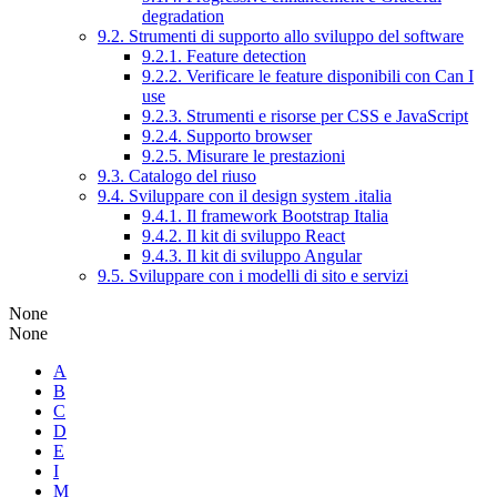
degradation
9.2. Strumenti di supporto allo sviluppo del software
9.2.1. Feature detection
9.2.2. Verificare le feature disponibili con Can I
use
9.2.3. Strumenti e risorse per CSS e JavaScript
9.2.4. Supporto browser
9.2.5. Misurare le prestazioni
9.3. Catalogo del riuso
9.4. Sviluppare con il design system .italia
9.4.1. Il framework Bootstrap Italia
9.4.2. Il kit di sviluppo React
9.4.3. Il kit di sviluppo Angular
9.5. Sviluppare con i modelli di sito e servizi
None
None
A
B
C
D
E
I
M