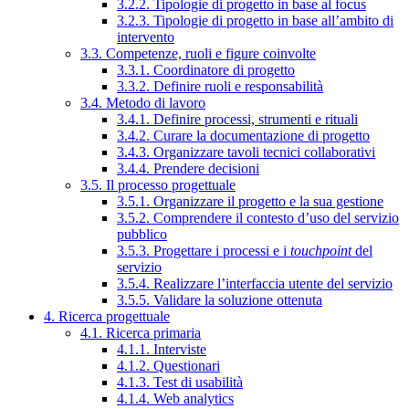
3.2.2. Tipologie di progetto in base al focus
3.2.3. Tipologie di progetto in base all’ambito di
intervento
3.3. Competenze, ruoli e figure coinvolte
3.3.1. Coordinatore di progetto
3.3.2. Definire ruoli e responsabilità
3.4. Metodo di lavoro
3.4.1. Definire processi, strumenti e rituali
3.4.2. Curare la documentazione di progetto
3.4.3. Organizzare tavoli tecnici collaborativi
3.4.4. Prendere decisioni
3.5. Il processo progettuale
3.5.1. Organizzare il progetto e la sua gestione
3.5.2. Comprendere il contesto d’uso del servizio
pubblico
3.5.3. Progettare i processi e i
touchpoint
del
servizio
3.5.4. Realizzare l’interfaccia utente del servizio
3.5.5. Validare la soluzione ottenuta
4. Ricerca progettuale
4.1. Ricerca primaria
4.1.1. Interviste
4.1.2. Questionari
4.1.3. Test di usabilità
4.1.4. Web analytics