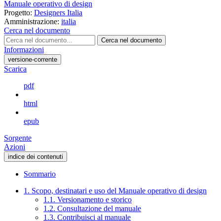
Manuale operativo di design
Progetto:
Designers Italia
Amministrazione:
italia
Cerca nel documento
Cerca nel documento
Informazioni
versione-corrente
Scarica
pdf
html
epub
Sorgente
Azioni
indice dei contenuti
Sommario
1. Scopo, destinatari e uso del Manuale operativo di design
1.1. Versionamento e storico
1.2. Consultazione del manuale
1.3. Contribuisci al manuale