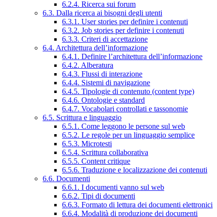
6.2.4. Ricerca sui forum
6.3. Dalla ricerca ai bisogni degli utenti
6.3.1. User stories per definire i contenuti
6.3.2. Job stories per definire i contenuti
6.3.3. Criteri di accettazione
6.4. Architettura dell’informazione
6.4.1. Definire l’architettura dell’informazione
6.4.2. Alberatura
6.4.3. Flussi di interazione
6.4.4. Sistemi di navigazione
6.4.5. Tipologie di contenuto (content type)
6.4.6. Ontologie e standard
6.4.7. Vocabolari controllati e tassonomie
6.5. Scrittura e linguaggio
6.5.1. Come leggono le persone sul web
6.5.2. Le regole per un linguaggio semplice
6.5.3. Microtesti
6.5.4. Scrittura collaborativa
6.5.5. Content critique
6.5.6. Traduzione e localizzazione dei contenuti
6.6. Documenti
6.6.1. I documenti vanno sul web
6.6.2. Tipi di documenti
6.6.3. Formato di lettura dei documenti elettronici
6.6.4. Modalità di produzione dei documenti