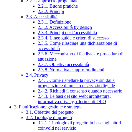
2.2. L’approccio progettuale
2.2.1. Buone pratiche
2.2.2. Principi
2.3. Accessibilità
2.3.1. Definizione
2.3.2. Accessibilità by design
2.3.3. Principi per l’accessibilità
2.3.4. Linee guida e criteri di successo
2.3.5. Come rilasciare una dichiarazione di
accessibilità
2.3.6. Meccanismo di feedback e procedura di
attuazione
2.3.7. Obiettivi accessibilità
2.3.8. Normativa e approfondimenti
2.4. Privacy
2.4.1. Come rispettare la privacy sin dalla
progettazione di un sito o servizio digitale
2.4.2. Richiedi il consenso quando necessario
2.4.3. Le basi del sito web: architettura,
informativa privacy, riferimenti DPO
3. Pianificazione, gestione e strategia
3.1. Obiettivi del progetto
3.2. Tipologie di progetti
3.2.1. Tipologie di progetto in base agli attori
coinvolti nel servizio