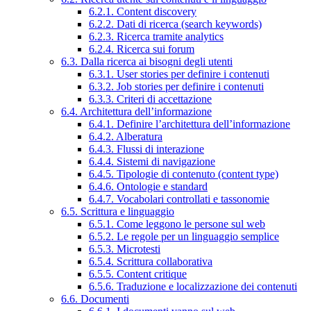
6.2.1. Content discovery
6.2.2. Dati di ricerca (search keywords)
6.2.3. Ricerca tramite analytics
6.2.4. Ricerca sui forum
6.3. Dalla ricerca ai bisogni degli utenti
6.3.1. User stories per definire i contenuti
6.3.2. Job stories per definire i contenuti
6.3.3. Criteri di accettazione
6.4. Architettura dell’informazione
6.4.1. Definire l’architettura dell’informazione
6.4.2. Alberatura
6.4.3. Flussi di interazione
6.4.4. Sistemi di navigazione
6.4.5. Tipologie di contenuto (content type)
6.4.6. Ontologie e standard
6.4.7. Vocabolari controllati e tassonomie
6.5. Scrittura e linguaggio
6.5.1. Come leggono le persone sul web
6.5.2. Le regole per un linguaggio semplice
6.5.3. Microtesti
6.5.4. Scrittura collaborativa
6.5.5. Content critique
6.5.6. Traduzione e localizzazione dei contenuti
6.6. Documenti