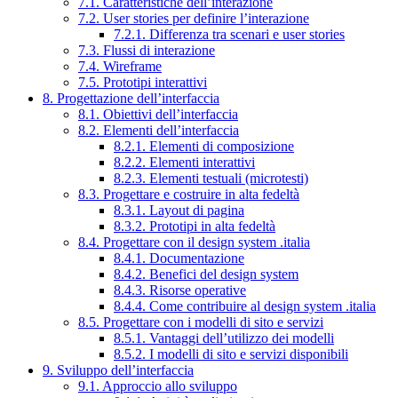
7.1. Caratteristiche dell’interazione
7.2. User stories per definire l’interazione
7.2.1. Differenza tra scenari e user stories
7.3. Flussi di interazione
7.4. Wireframe
7.5. Prototipi interattivi
8. Progettazione dell’interfaccia
8.1. Obiettivi dell’interfaccia
8.2. Elementi dell’interfaccia
8.2.1. Elementi di composizione
8.2.2. Elementi interattivi
8.2.3. Elementi testuali (microtesti)
8.3. Progettare e costruire in alta fedeltà
8.3.1. Layout di pagina
8.3.2. Prototipi in alta fedeltà
8.4. Progettare con il design system .italia
8.4.1. Documentazione
8.4.2. Benefici del design system
8.4.3. Risorse operative
8.4.4. Come contribuire al design system .italia
8.5. Progettare con i modelli di sito e servizi
8.5.1. Vantaggi dell’utilizzo dei modelli
8.5.2. I modelli di sito e servizi disponibili
9. Sviluppo dell’interfaccia
9.1. Approccio allo sviluppo