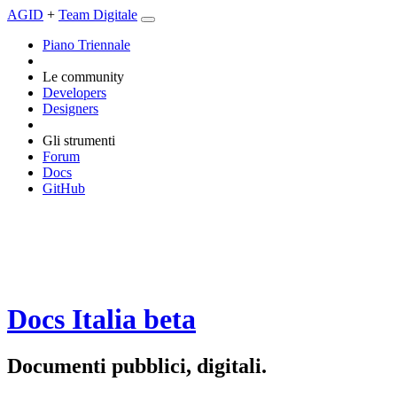
AGID
+
Team Digitale
Piano Triennale
Le community
Developers
Designers
Gli strumenti
Forum
Docs
GitHub
Docs Italia
beta
Documenti pubblici, digitali.