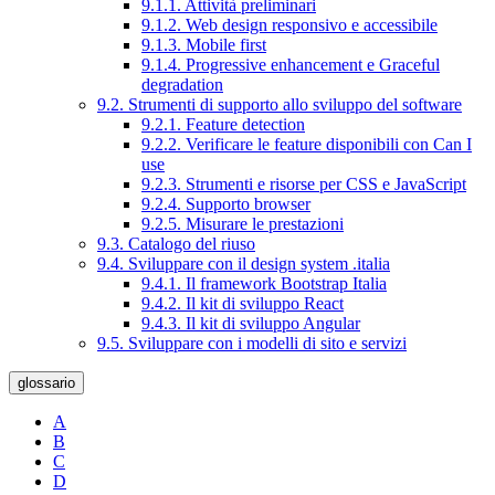
9.1.1. Attività preliminari
9.1.2. Web design responsivo e accessibile
9.1.3. Mobile first
9.1.4. Progressive enhancement e Graceful
degradation
9.2. Strumenti di supporto allo sviluppo del software
9.2.1. Feature detection
9.2.2. Verificare le feature disponibili con Can I
use
9.2.3. Strumenti e risorse per CSS e JavaScript
9.2.4. Supporto browser
9.2.5. Misurare le prestazioni
9.3. Catalogo del riuso
9.4. Sviluppare con il design system .italia
9.4.1. Il framework Bootstrap Italia
9.4.2. Il kit di sviluppo React
9.4.3. Il kit di sviluppo Angular
9.5. Sviluppare con i modelli di sito e servizi
glossario
A
B
C
D