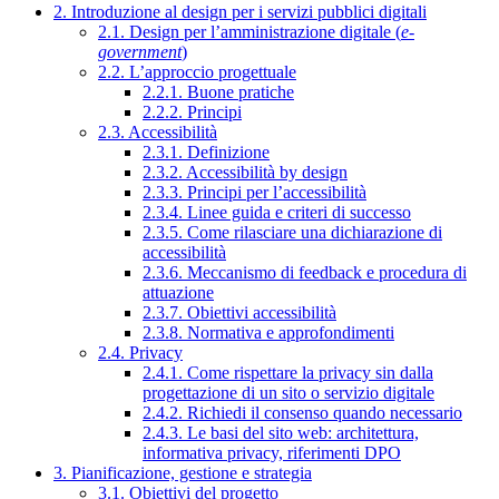
2. Introduzione al design per i servizi pubblici digitali
2.1. Design per l’amministrazione digitale (
e-
government
)
2.2. L’approccio progettuale
2.2.1. Buone pratiche
2.2.2. Principi
2.3. Accessibilità
2.3.1. Definizione
2.3.2. Accessibilità by design
2.3.3. Principi per l’accessibilità
2.3.4. Linee guida e criteri di successo
2.3.5. Come rilasciare una dichiarazione di
accessibilità
2.3.6. Meccanismo di feedback e procedura di
attuazione
2.3.7. Obiettivi accessibilità
2.3.8. Normativa e approfondimenti
2.4. Privacy
2.4.1. Come rispettare la privacy sin dalla
progettazione di un sito o servizio digitale
2.4.2. Richiedi il consenso quando necessario
2.4.3. Le basi del sito web: architettura,
informativa privacy, riferimenti DPO
3. Pianificazione, gestione e strategia
3.1. Obiettivi del progetto