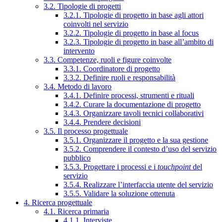
3.2. Tipologie di progetti
3.2.1. Tipologie di progetto in base agli attori
coinvolti nel servizio
3.2.2. Tipologie di progetto in base al focus
3.2.3. Tipologie di progetto in base all’ambito di
intervento
3.3. Competenze, ruoli e figure coinvolte
3.3.1. Coordinatore di progetto
3.3.2. Definire ruoli e responsabilità
3.4. Metodo di lavoro
3.4.1. Definire processi, strumenti e rituali
3.4.2. Curare la documentazione di progetto
3.4.3. Organizzare tavoli tecnici collaborativi
3.4.4. Prendere decisioni
3.5. Il processo progettuale
3.5.1. Organizzare il progetto e la sua gestione
3.5.2. Comprendere il contesto d’uso del servizio
pubblico
3.5.3. Progettare i processi e i
touchpoint
del
servizio
3.5.4. Realizzare l’interfaccia utente del servizio
3.5.5. Validare la soluzione ottenuta
4. Ricerca progettuale
4.1. Ricerca primaria
4.1.1. Interviste