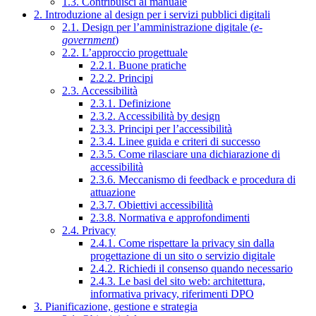
1.3. Contribuisci al manuale
2. Introduzione al design per i servizi pubblici digitali
2.1. Design per l’amministrazione digitale (
e-
government
)
2.2. L’approccio progettuale
2.2.1. Buone pratiche
2.2.2. Principi
2.3. Accessibilità
2.3.1. Definizione
2.3.2. Accessibilità by design
2.3.3. Principi per l’accessibilità
2.3.4. Linee guida e criteri di successo
2.3.5. Come rilasciare una dichiarazione di
accessibilità
2.3.6. Meccanismo di feedback e procedura di
attuazione
2.3.7. Obiettivi accessibilità
2.3.8. Normativa e approfondimenti
2.4. Privacy
2.4.1. Come rispettare la privacy sin dalla
progettazione di un sito o servizio digitale
2.4.2. Richiedi il consenso quando necessario
2.4.3. Le basi del sito web: architettura,
informativa privacy, riferimenti DPO
3. Pianificazione, gestione e strategia