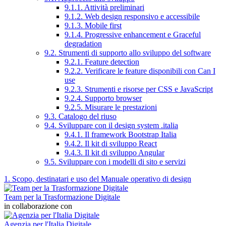
9.1.1. Attività preliminari
9.1.2. Web design responsivo e accessibile
9.1.3. Mobile first
9.1.4. Progressive enhancement e Graceful
degradation
9.2. Strumenti di supporto allo sviluppo del software
9.2.1. Feature detection
9.2.2. Verificare le feature disponibili con Can I
use
9.2.3. Strumenti e risorse per CSS e JavaScript
9.2.4. Supporto browser
9.2.5. Misurare le prestazioni
9.3. Catalogo del riuso
9.4. Sviluppare con il design system .italia
9.4.1. Il framework Bootstrap Italia
9.4.2. Il kit di sviluppo React
9.4.3. Il kit di sviluppo Angular
9.5. Sviluppare con i modelli di sito e servizi
1. Scopo, destinatari e uso del Manuale operativo di design
Team per la Trasformazione Digitale
in collaborazione con
Agenzia per l'Italia Digitale