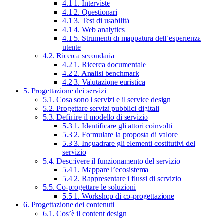
4.1.1. Interviste
4.1.2. Questionari
4.1.3. Test di usabilità
4.1.4. Web analytics
4.1.5. Strumenti di mappatura dell’esperienza
utente
4.2. Ricerca secondaria
4.2.1. Ricerca documentale
4.2.2. Analisi benchmark
4.2.3. Valutazione euristica
5. Progettazione dei servizi
5.1. Cosa sono i servizi e il service design
5.2. Progettare servizi pubblici digitali
5.3. Definire il modello di servizio
5.3.1. Identificare gli attori coinvolti
5.3.2. Formulare la proposta di valore
5.3.3. Inquadrare gli elementi costitutivi del
servizio
5.4. Descrivere il funzionamento del servizio
5.4.1. Mappare l’ecosistema
5.4.2. Rappresentare i flussi di servizio
5.5. Co-progettare le soluzioni
5.5.1. Workshop di co-progettazione
6. Progettazione dei contenuti
6.1. Cos’è il content design