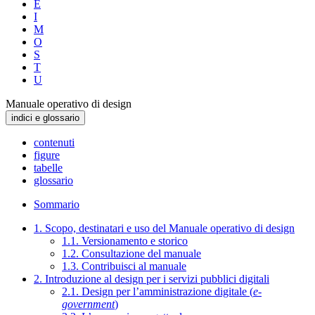
E
I
M
O
S
T
U
Manuale operativo di design
indici e glossario
contenuti
figure
tabelle
glossario
Sommario
1. Scopo, destinatari e uso del Manuale operativo di design
1.1. Versionamento e storico
1.2. Consultazione del manuale
1.3. Contribuisci al manuale
2. Introduzione al design per i servizi pubblici digitali
2.1. Design per l’amministrazione digitale (
e-
government
)