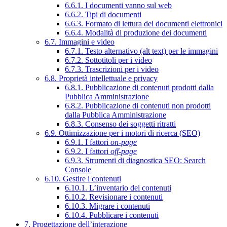
6.6.1. I documenti vanno sul web
6.6.2. Tipi di documenti
6.6.3. Formato di lettura dei documenti elettronici
6.6.4. Modalità di produzione dei documenti
6.7. Immagini e video
6.7.1. Testo alternativo (alt text) per le immagini
6.7.2. Sottotitoli per i video
6.7.3. Trascrizioni per i video
6.8. Proprietà intellettuale e privacy
6.8.1. Pubblicazione di contenuti prodotti dalla
Pubblica Amministrazione
6.8.2. Pubblicazione di contenuti non prodotti
dalla Pubblica Amministrazione
6.8.3. Consenso dei soggetti ritratti
6.9. Ottimizzazione per i motori di ricerca (SEO)
6.9.1. I fattori
on-page
6.9.2. I fattori
off-page
6.9.3. Strumenti di diagnostica SEO: Search
Console
6.10. Gestire i contenuti
6.10.1. L’inventario dei contenuti
6.10.2. Revisionare i contenuti
6.10.3. Migrare i contenuti
6.10.4. Pubblicare i contenuti
7. Progettazione dell’interazione