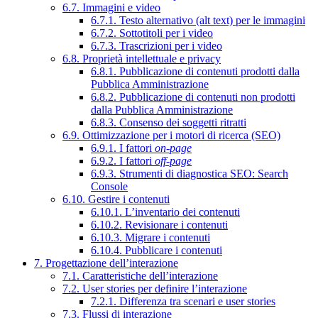
6.7. Immagini e video
6.7.1. Testo alternativo (alt text) per le immagini
6.7.2. Sottotitoli per i video
6.7.3. Trascrizioni per i video
6.8. Proprietà intellettuale e privacy
6.8.1. Pubblicazione di contenuti prodotti dalla
Pubblica Amministrazione
6.8.2. Pubblicazione di contenuti non prodotti
dalla Pubblica Amministrazione
6.8.3. Consenso dei soggetti ritratti
6.9. Ottimizzazione per i motori di ricerca (SEO)
6.9.1. I fattori
on-page
6.9.2. I fattori
off-page
6.9.3. Strumenti di diagnostica SEO: Search
Console
6.10. Gestire i contenuti
6.10.1. L’inventario dei contenuti
6.10.2. Revisionare i contenuti
6.10.3. Migrare i contenuti
6.10.4. Pubblicare i contenuti
7. Progettazione dell’interazione
7.1. Caratteristiche dell’interazione
7.2. User stories per definire l’interazione
7.2.1. Differenza tra scenari e user stories
7.3. Flussi di interazione