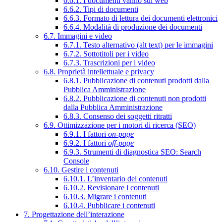
6.6.1. I documenti vanno sul web
6.6.2. Tipi di documenti
6.6.3. Formato di lettura dei documenti elettronici
6.6.4. Modalità di produzione dei documenti
6.7. Immagini e video
6.7.1. Testo alternativo (alt text) per le immagini
6.7.2. Sottotitoli per i video
6.7.3. Trascrizioni per i video
6.8. Proprietà intellettuale e privacy
6.8.1. Pubblicazione di contenuti prodotti dalla
Pubblica Amministrazione
6.8.2. Pubblicazione di contenuti non prodotti
dalla Pubblica Amministrazione
6.8.3. Consenso dei soggetti ritratti
6.9. Ottimizzazione per i motori di ricerca (SEO)
6.9.1. I fattori
on-page
6.9.2. I fattori
off-page
6.9.3. Strumenti di diagnostica SEO: Search
Console
6.10. Gestire i contenuti
6.10.1. L’inventario dei contenuti
6.10.2. Revisionare i contenuti
6.10.3. Migrare i contenuti
6.10.4. Pubblicare i contenuti
7. Progettazione dell’interazione