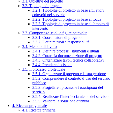
3.1. Obiettivi del progetto
3.2. Tipologie di progetti
3.2.1. Tipologie di progetto in base agli attori
coinvolti nel servizio
3.2.2. Tipologie di progetto in base al focus
3.2.3. Tipologie di progetto in base all’ambito di
intervento
3.3. Competenze, ruoli e figure coinvolte
3.3.1. Coordinatore di progetto
3.3.2. Definire ruoli e responsabilità
3.4. Metodo di lavoro
3.4.1. Definire processi, strumenti e rituali
3.4.2. Curare la documentazione di progetto
3.4.3. Organizzare tavoli tecnici collaborativi
3.4.4. Prendere decisioni
3.5. Il processo progettuale
3.5.1. Organizzare il progetto e la sua gestione
3.5.2. Comprendere il contesto d’uso del servizio
pubblico
3.5.3. Progettare i processi e i
touchpoint
del
servizio
3.5.4. Realizzare l’interfaccia utente del servizio
3.5.5. Validare la soluzione ottenuta
4. Ricerca progettuale
4.1. Ricerca primaria