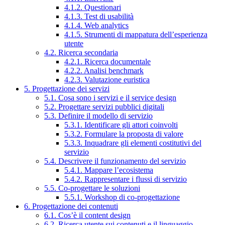
4.1.2. Questionari
4.1.3. Test di usabilità
4.1.4. Web analytics
4.1.5. Strumenti di mappatura dell’esperienza
utente
4.2. Ricerca secondaria
4.2.1. Ricerca documentale
4.2.2. Analisi benchmark
4.2.3. Valutazione euristica
5. Progettazione dei servizi
5.1. Cosa sono i servizi e il service design
5.2. Progettare servizi pubblici digitali
5.3. Definire il modello di servizio
5.3.1. Identificare gli attori coinvolti
5.3.2. Formulare la proposta di valore
5.3.3. Inquadrare gli elementi costitutivi del
servizio
5.4. Descrivere il funzionamento del servizio
5.4.1. Mappare l’ecosistema
5.4.2. Rappresentare i flussi di servizio
5.5. Co-progettare le soluzioni
5.5.1. Workshop di co-progettazione
6. Progettazione dei contenuti
6.1. Cos’è il content design
6.2. Ricerca utente sui contenuti e il linguaggio