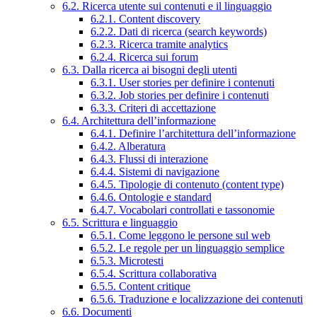
6.2. Ricerca utente sui contenuti e il linguaggio
6.2.1. Content discovery
6.2.2. Dati di ricerca (search keywords)
6.2.3. Ricerca tramite analytics
6.2.4. Ricerca sui forum
6.3. Dalla ricerca ai bisogni degli utenti
6.3.1. User stories per definire i contenuti
6.3.2. Job stories per definire i contenuti
6.3.3. Criteri di accettazione
6.4. Architettura dell’informazione
6.4.1. Definire l’architettura dell’informazione
6.4.2. Alberatura
6.4.3. Flussi di interazione
6.4.4. Sistemi di navigazione
6.4.5. Tipologie di contenuto (content type)
6.4.6. Ontologie e standard
6.4.7. Vocabolari controllati e tassonomie
6.5. Scrittura e linguaggio
6.5.1. Come leggono le persone sul web
6.5.2. Le regole per un linguaggio semplice
6.5.3. Microtesti
6.5.4. Scrittura collaborativa
6.5.5. Content critique
6.5.6. Traduzione e localizzazione dei contenuti
6.6. Documenti