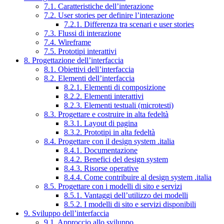
7.1. Caratteristiche dell’interazione
7.2. User stories per definire l’interazione
7.2.1. Differenza tra scenari e user stories
7.3. Flussi di interazione
7.4. Wireframe
7.5. Prototipi interattivi
8. Progettazione dell’interfaccia
8.1. Obiettivi dell’interfaccia
8.2. Elementi dell’interfaccia
8.2.1. Elementi di composizione
8.2.2. Elementi interattivi
8.2.3. Elementi testuali (microtesti)
8.3. Progettare e costruire in alta fedeltà
8.3.1. Layout di pagina
8.3.2. Prototipi in alta fedeltà
8.4. Progettare con il design system .italia
8.4.1. Documentazione
8.4.2. Benefici del design system
8.4.3. Risorse operative
8.4.4. Come contribuire al design system .italia
8.5. Progettare con i modelli di sito e servizi
8.5.1. Vantaggi dell’utilizzo dei modelli
8.5.2. I modelli di sito e servizi disponibili
9. Sviluppo dell’interfaccia
9.1. Approccio allo sviluppo