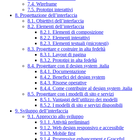
7.4. Wireframe
7.5. Prototipi interattivi
8. Progettazione dell’interfaccia
8.1. Obiettivi dell’interfaccia
8.2. Elementi dell’interfaccia
8.2.1. Elementi di composizione
8.2.2. Elementi interattivi
8.2.3. Elementi testuali (microtesti)
8.3. Progettare e costruire in alta fedeltà
8.3.1. Layout di pagina
8.3.2. Prototipi in alta fedeltà
8.4. Progettare con il design system .italia
8.4.1. Documentazione
8.4.2. Benefici del design system
8.4.3. Risorse operative
8.4.4. Come contribuire al design system .italia
8.5. Progettare con i modelli di sito e servizi
8.5.1. Vantaggi dell’utilizzo dei modelli
8.5.2. I modelli di sito e servizi disponibili
9. Sviluppo dell’interfaccia
9.1. Approccio allo sviluppo
9.1.1. Attività preliminari
9.1.2. Web design responsivo e accessibile
9.1.3. Mobile first
9.1.4. Progressive enhancement e Graceful