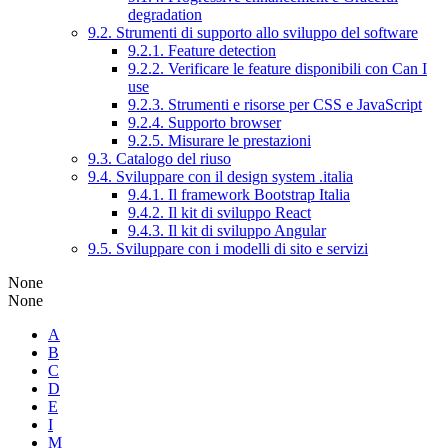
degradation
9.2. Strumenti di supporto allo sviluppo del software
9.2.1. Feature detection
9.2.2. Verificare le feature disponibili con Can I
use
9.2.3. Strumenti e risorse per CSS e JavaScript
9.2.4. Supporto browser
9.2.5. Misurare le prestazioni
9.3. Catalogo del riuso
9.4. Sviluppare con il design system .italia
9.4.1. Il framework Bootstrap Italia
9.4.2. Il kit di sviluppo React
9.4.3. Il kit di sviluppo Angular
9.5. Sviluppare con i modelli di sito e servizi
None
None
A
B
C
D
E
I
M