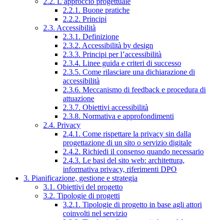
2.2. L’approccio progettuale
2.2.1. Buone pratiche
2.2.2. Principi
2.3. Accessibilità
2.3.1. Definizione
2.3.2. Accessibilità by design
2.3.3. Principi per l’accessibilità
2.3.4. Linee guida e criteri di successo
2.3.5. Come rilasciare una dichiarazione di
accessibilità
2.3.6. Meccanismo di feedback e procedura di
attuazione
2.3.7. Obiettivi accessibilità
2.3.8. Normativa e approfondimenti
2.4. Privacy
2.4.1. Come rispettare la privacy sin dalla
progettazione di un sito o servizio digitale
2.4.2. Richiedi il consenso quando necessario
2.4.3. Le basi del sito web: architettura,
informativa privacy, riferimenti DPO
3. Pianificazione, gestione e strategia
3.1. Obiettivi del progetto
3.2. Tipologie di progetti
3.2.1. Tipologie di progetto in base agli attori
coinvolti nel servizio