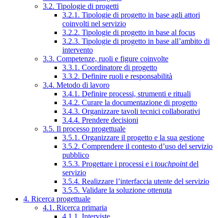
3.2. Tipologie di progetti
3.2.1. Tipologie di progetto in base agli attori
coinvolti nel servizio
3.2.2. Tipologie di progetto in base al focus
3.2.3. Tipologie di progetto in base all’ambito di
intervento
3.3. Competenze, ruoli e figure coinvolte
3.3.1. Coordinatore di progetto
3.3.2. Definire ruoli e responsabilità
3.4. Metodo di lavoro
3.4.1. Definire processi, strumenti e rituali
3.4.2. Curare la documentazione di progetto
3.4.3. Organizzare tavoli tecnici collaborativi
3.4.4. Prendere decisioni
3.5. Il processo progettuale
3.5.1. Organizzare il progetto e la sua gestione
3.5.2. Comprendere il contesto d’uso del servizio
pubblico
3.5.3. Progettare i processi e i
touchpoint
del
servizio
3.5.4. Realizzare l’interfaccia utente del servizio
3.5.5. Validare la soluzione ottenuta
4. Ricerca progettuale
4.1. Ricerca primaria
4.1.1. Interviste