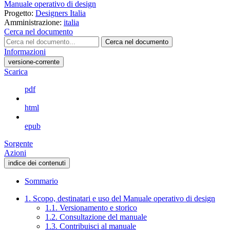
Manuale operativo di design
Progetto:
Designers Italia
Amministrazione:
italia
Cerca nel documento
Cerca nel documento
Informazioni
versione-corrente
Scarica
pdf
html
epub
Sorgente
Azioni
indice dei contenuti
Sommario
1. Scopo, destinatari e uso del Manuale operativo di design
1.1. Versionamento e storico
1.2. Consultazione del manuale
1.3. Contribuisci al manuale