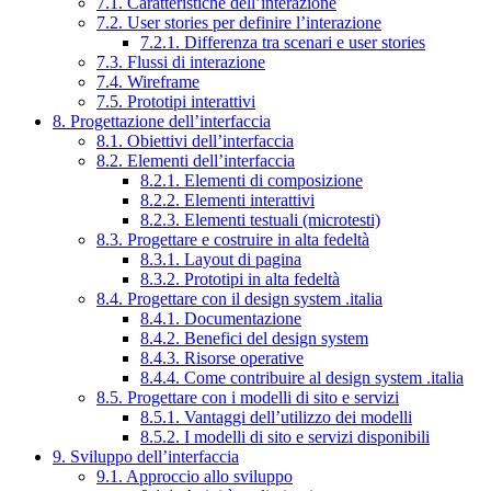
7.1. Caratteristiche dell’interazione
7.2. User stories per definire l’interazione
7.2.1. Differenza tra scenari e user stories
7.3. Flussi di interazione
7.4. Wireframe
7.5. Prototipi interattivi
8. Progettazione dell’interfaccia
8.1. Obiettivi dell’interfaccia
8.2. Elementi dell’interfaccia
8.2.1. Elementi di composizione
8.2.2. Elementi interattivi
8.2.3. Elementi testuali (microtesti)
8.3. Progettare e costruire in alta fedeltà
8.3.1. Layout di pagina
8.3.2. Prototipi in alta fedeltà
8.4. Progettare con il design system .italia
8.4.1. Documentazione
8.4.2. Benefici del design system
8.4.3. Risorse operative
8.4.4. Come contribuire al design system .italia
8.5. Progettare con i modelli di sito e servizi
8.5.1. Vantaggi dell’utilizzo dei modelli
8.5.2. I modelli di sito e servizi disponibili
9. Sviluppo dell’interfaccia
9.1. Approccio allo sviluppo