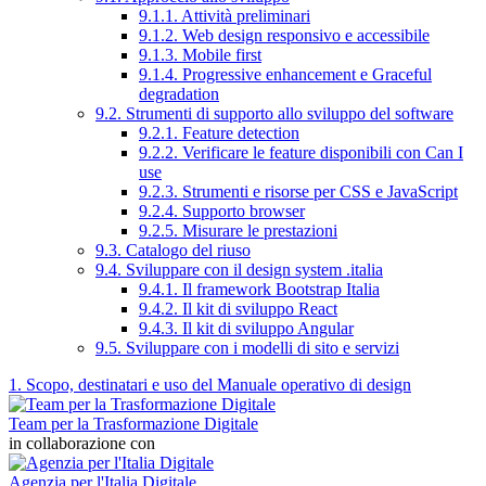
9.1.1. Attività preliminari
9.1.2. Web design responsivo e accessibile
9.1.3. Mobile first
9.1.4. Progressive enhancement e Graceful
degradation
9.2. Strumenti di supporto allo sviluppo del software
9.2.1. Feature detection
9.2.2. Verificare le feature disponibili con Can I
use
9.2.3. Strumenti e risorse per CSS e JavaScript
9.2.4. Supporto browser
9.2.5. Misurare le prestazioni
9.3. Catalogo del riuso
9.4. Sviluppare con il design system .italia
9.4.1. Il framework Bootstrap Italia
9.4.2. Il kit di sviluppo React
9.4.3. Il kit di sviluppo Angular
9.5. Sviluppare con i modelli di sito e servizi
1. Scopo, destinatari e uso del Manuale operativo di design
Team per la Trasformazione Digitale
in collaborazione con
Agenzia per l'Italia Digitale