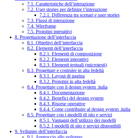
7.1. Caratteristiche dell’interazione
7.2. User stories per definire l’interazione
7.2.1. Differenza tra scenari e user stories
7.3. Flussi di interazione
7.4. Wireframe
7.5. Prototipi interattivi
8. Progettazione dell’interfaccia
8.1. Obiettivi dell’interfaccia
8.2. Elementi dell’interfaccia
8.2.1. Elementi di composizione
8.2.2. Elementi interattivi
8.2.3. Elementi testuali (microtesti)
8.3. Progettare e costruire in alta fedeltà
8.3.1. Layout di pagina
8.3.2. Prototipi in alta fedeltà
8.4. Progettare con il design system .italia
8.4.1. Documentazione
8.4.2. Benefici del design system
8.4.3. Risorse operative
8.4.4. Come contribuire al design system .italia
8.5. Progettare con i modelli di sito e servizi
8.5.1. Vantaggi dell’utilizzo dei modelli
8.5.2. I modelli di sito e servizi disponibili
9. Sviluppo dell’interfaccia
9.1. Approccio allo sviluppo