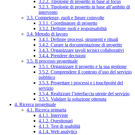
3.2.2. Tipologie di progetto in base al focus
3.2.3. Tipologie di progetto in base all’ambito di
intervento
3.3. Competenze, ruoli e figure coinvolte
3.3.1. Coordinatore di progetto
3.3.2. Definire ruoli e responsabilità
3.4. Metodo di lavoro
3.4.1. Definire processi, strumenti e rituali
3.4.2. Curare la documentazione di progetto
3.4.3. Organizzare tavoli tecnici collaborativi
3.4.4. Prendere decisioni
3.5. Il processo progettuale
3.5.1. Organizzare il progetto e la sua gestione
3.5.2. Comprendere il contesto d’uso del servizio
pubblico
3.5.3. Progettare i processi e i
touchpoint
del
servizio
3.5.4. Realizzare l’interfaccia utente del servizio
3.5.5. Validare la soluzione ottenuta
4. Ricerca progettuale
4.1. Ricerca primaria
4.1.1. Interviste
4.1.2. Questionari
4.1.3. Test di usabilità
4.1.4. Web analytics