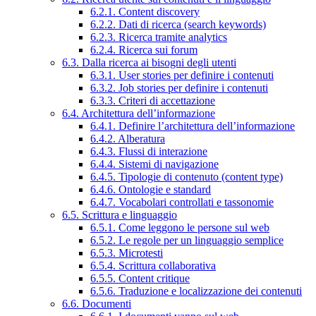
6.2.1. Content discovery
6.2.2. Dati di ricerca (search keywords)
6.2.3. Ricerca tramite analytics
6.2.4. Ricerca sui forum
6.3. Dalla ricerca ai bisogni degli utenti
6.3.1. User stories per definire i contenuti
6.3.2. Job stories per definire i contenuti
6.3.3. Criteri di accettazione
6.4. Architettura dell’informazione
6.4.1. Definire l’architettura dell’informazione
6.4.2. Alberatura
6.4.3. Flussi di interazione
6.4.4. Sistemi di navigazione
6.4.5. Tipologie di contenuto (content type)
6.4.6. Ontologie e standard
6.4.7. Vocabolari controllati e tassonomie
6.5. Scrittura e linguaggio
6.5.1. Come leggono le persone sul web
6.5.2. Le regole per un linguaggio semplice
6.5.3. Microtesti
6.5.4. Scrittura collaborativa
6.5.5. Content critique
6.5.6. Traduzione e localizzazione dei contenuti
6.6. Documenti