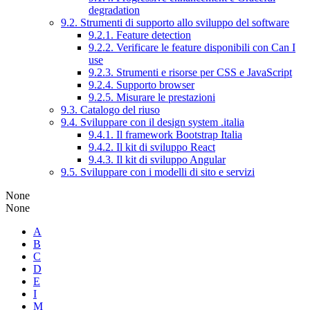
degradation
9.2. Strumenti di supporto allo sviluppo del software
9.2.1. Feature detection
9.2.2. Verificare le feature disponibili con Can I
use
9.2.3. Strumenti e risorse per CSS e JavaScript
9.2.4. Supporto browser
9.2.5. Misurare le prestazioni
9.3. Catalogo del riuso
9.4. Sviluppare con il design system .italia
9.4.1. Il framework Bootstrap Italia
9.4.2. Il kit di sviluppo React
9.4.3. Il kit di sviluppo Angular
9.5. Sviluppare con i modelli di sito e servizi
None
None
A
B
C
D
E
I
M