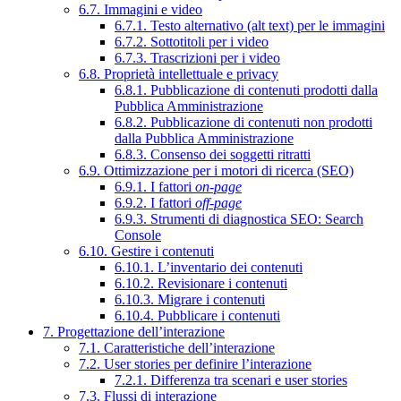
6.7. Immagini e video
6.7.1. Testo alternativo (alt text) per le immagini
6.7.2. Sottotitoli per i video
6.7.3. Trascrizioni per i video
6.8. Proprietà intellettuale e privacy
6.8.1. Pubblicazione di contenuti prodotti dalla
Pubblica Amministrazione
6.8.2. Pubblicazione di contenuti non prodotti
dalla Pubblica Amministrazione
6.8.3. Consenso dei soggetti ritratti
6.9. Ottimizzazione per i motori di ricerca (SEO)
6.9.1. I fattori
on-page
6.9.2. I fattori
off-page
6.9.3. Strumenti di diagnostica SEO: Search
Console
6.10. Gestire i contenuti
6.10.1. L’inventario dei contenuti
6.10.2. Revisionare i contenuti
6.10.3. Migrare i contenuti
6.10.4. Pubblicare i contenuti
7. Progettazione dell’interazione
7.1. Caratteristiche dell’interazione
7.2. User stories per definire l’interazione
7.2.1. Differenza tra scenari e user stories
7.3. Flussi di interazione