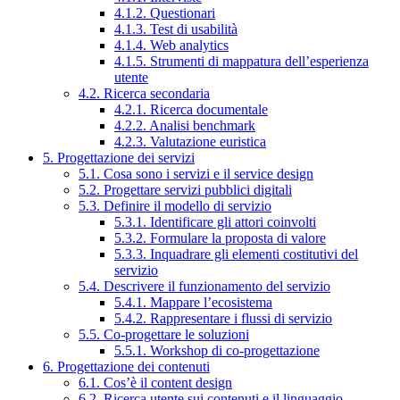
4.1.2. Questionari
4.1.3. Test di usabilità
4.1.4. Web analytics
4.1.5. Strumenti di mappatura dell’esperienza
utente
4.2. Ricerca secondaria
4.2.1. Ricerca documentale
4.2.2. Analisi benchmark
4.2.3. Valutazione euristica
5. Progettazione dei servizi
5.1. Cosa sono i servizi e il service design
5.2. Progettare servizi pubblici digitali
5.3. Definire il modello di servizio
5.3.1. Identificare gli attori coinvolti
5.3.2. Formulare la proposta di valore
5.3.3. Inquadrare gli elementi costitutivi del
servizio
5.4. Descrivere il funzionamento del servizio
5.4.1. Mappare l’ecosistema
5.4.2. Rappresentare i flussi di servizio
5.5. Co-progettare le soluzioni
5.5.1. Workshop di co-progettazione
6. Progettazione dei contenuti
6.1. Cos’è il content design
6.2. Ricerca utente sui contenuti e il linguaggio