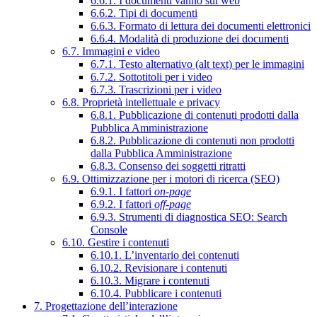
6.6.1. I documenti vanno sul web
6.6.2. Tipi di documenti
6.6.3. Formato di lettura dei documenti elettronici
6.6.4. Modalità di produzione dei documenti
6.7. Immagini e video
6.7.1. Testo alternativo (alt text) per le immagini
6.7.2. Sottotitoli per i video
6.7.3. Trascrizioni per i video
6.8. Proprietà intellettuale e privacy
6.8.1. Pubblicazione di contenuti prodotti dalla
Pubblica Amministrazione
6.8.2. Pubblicazione di contenuti non prodotti
dalla Pubblica Amministrazione
6.8.3. Consenso dei soggetti ritratti
6.9. Ottimizzazione per i motori di ricerca (SEO)
6.9.1. I fattori
on-page
6.9.2. I fattori
off-page
6.9.3. Strumenti di diagnostica SEO: Search
Console
6.10. Gestire i contenuti
6.10.1. L’inventario dei contenuti
6.10.2. Revisionare i contenuti
6.10.3. Migrare i contenuti
6.10.4. Pubblicare i contenuti
7. Progettazione dell’interazione