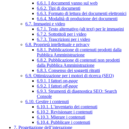
6.6.1. I documenti vanno sul web
6.6.2. Tipi di documenti
6.6.3. Formato di lettura dei documenti elettronici
6.6.4. Modalità di produzione dei documenti
6.7. Immagini e video
6.7.1. Testo alternativo (alt text) per le immagini
6.7.2. Sottotitoli per i video
6.7.3. Trascrizioni per i video
6.8. Proprietà intellettuale e privacy
6.8.1. Pubblicazione di contenuti prodotti dalla
Pubblica Amministrazione
6.8.2. Pubblicazione di contenuti non prodotti
dalla Pubblica Amministrazione
6.8.3. Consenso dei soggetti ritratti
6.9. Ottimizzazione per i motori di ricerca (SEO)
6.9.1. I fattori
on-page
6.9.2. I fattori
off-page
6.9.3. Strumenti di diagnostica SEO: Search
Console
6.10. Gestire i contenuti
6.10.1. L’inventario dei contenuti
6.10.2. Revisionare i contenuti
6.10.3. Migrare i contenuti
6.10.4. Pubblicare i contenuti
7. Progettazione dell’interazione