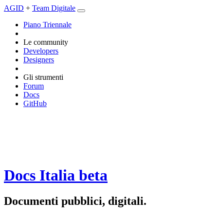
AGID
+
Team Digitale
Piano Triennale
Le community
Developers
Designers
Gli strumenti
Forum
Docs
GitHub
Docs Italia
beta
Documenti pubblici, digitali.