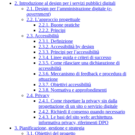
2. Introduzione al design per i servizi pubblici digitali
2.1. Design per l’amministrazione digitale (
e-
government
)
2.2. L’approccio progettuale
2.2.1. Buone pratiche
2.2.2. Principi
2.3. Accessibilità
2.3.1. Definizione
2.3.2. Accessibilità by design
2.3.3. Principi per l’accessibilità
2.3.4. Linee guida e criteri di successo
2.3.5. Come rilasciare una dichiarazione di
accessibilità
2.3.6. Meccanismo di feedback e procedura di
attuazione
2.3.7. Obiettivi accessibilità
2.3.8. Normativa e approfondimenti
2.4. Privacy
2.4.1. Come rispettare la privacy sin dalla
progettazione di un sito o servizio digitale
2.4.2. Richiedi il consenso quando necessario
2.4.3. Le basi del sito web: architettura,
informativa privacy, riferimenti DPO
3. Pianificazione, gestione e strategia
3.1. Obiettivi del progetto