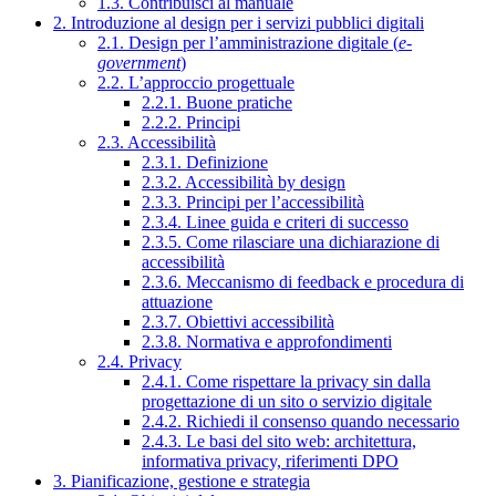
1.3. Contribuisci al manuale
2. Introduzione al design per i servizi pubblici digitali
2.1. Design per l’amministrazione digitale (
e-
government
)
2.2. L’approccio progettuale
2.2.1. Buone pratiche
2.2.2. Principi
2.3. Accessibilità
2.3.1. Definizione
2.3.2. Accessibilità by design
2.3.3. Principi per l’accessibilità
2.3.4. Linee guida e criteri di successo
2.3.5. Come rilasciare una dichiarazione di
accessibilità
2.3.6. Meccanismo di feedback e procedura di
attuazione
2.3.7. Obiettivi accessibilità
2.3.8. Normativa e approfondimenti
2.4. Privacy
2.4.1. Come rispettare la privacy sin dalla
progettazione di un sito o servizio digitale
2.4.2. Richiedi il consenso quando necessario
2.4.3. Le basi del sito web: architettura,
informativa privacy, riferimenti DPO
3. Pianificazione, gestione e strategia