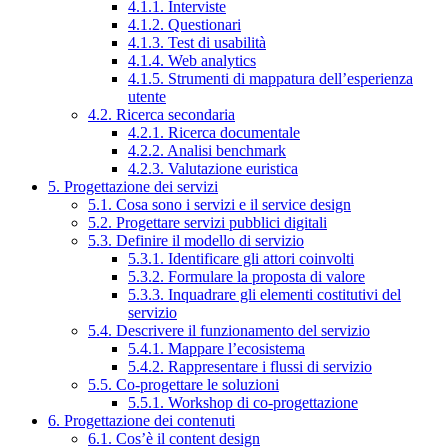
4.1.1. Interviste
4.1.2. Questionari
4.1.3. Test di usabilità
4.1.4. Web analytics
4.1.5. Strumenti di mappatura dell’esperienza
utente
4.2. Ricerca secondaria
4.2.1. Ricerca documentale
4.2.2. Analisi benchmark
4.2.3. Valutazione euristica
5. Progettazione dei servizi
5.1. Cosa sono i servizi e il service design
5.2. Progettare servizi pubblici digitali
5.3. Definire il modello di servizio
5.3.1. Identificare gli attori coinvolti
5.3.2. Formulare la proposta di valore
5.3.3. Inquadrare gli elementi costitutivi del
servizio
5.4. Descrivere il funzionamento del servizio
5.4.1. Mappare l’ecosistema
5.4.2. Rappresentare i flussi di servizio
5.5. Co-progettare le soluzioni
5.5.1. Workshop di co-progettazione
6. Progettazione dei contenuti
6.1. Cos’è il content design