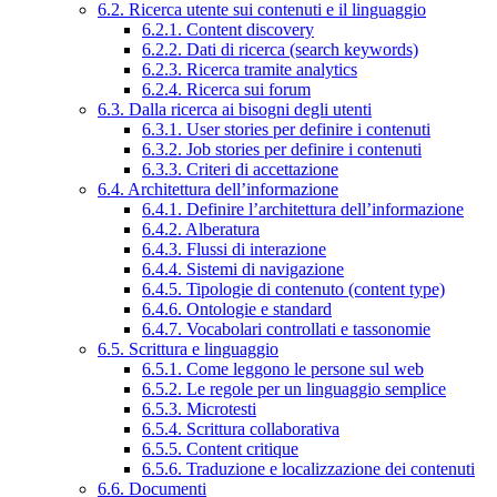
6.2. Ricerca utente sui contenuti e il linguaggio
6.2.1. Content discovery
6.2.2. Dati di ricerca (search keywords)
6.2.3. Ricerca tramite analytics
6.2.4. Ricerca sui forum
6.3. Dalla ricerca ai bisogni degli utenti
6.3.1. User stories per definire i contenuti
6.3.2. Job stories per definire i contenuti
6.3.3. Criteri di accettazione
6.4. Architettura dell’informazione
6.4.1. Definire l’architettura dell’informazione
6.4.2. Alberatura
6.4.3. Flussi di interazione
6.4.4. Sistemi di navigazione
6.4.5. Tipologie di contenuto (content type)
6.4.6. Ontologie e standard
6.4.7. Vocabolari controllati e tassonomie
6.5. Scrittura e linguaggio
6.5.1. Come leggono le persone sul web
6.5.2. Le regole per un linguaggio semplice
6.5.3. Microtesti
6.5.4. Scrittura collaborativa
6.5.5. Content critique
6.5.6. Traduzione e localizzazione dei contenuti
6.6. Documenti