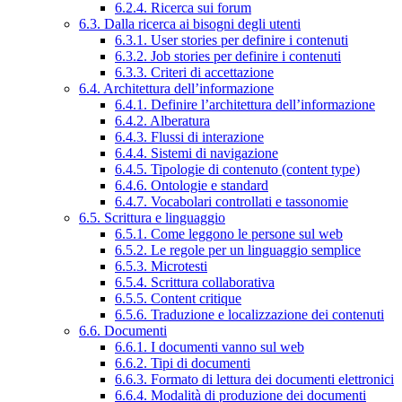
6.2.4. Ricerca sui forum
6.3. Dalla ricerca ai bisogni degli utenti
6.3.1. User stories per definire i contenuti
6.3.2. Job stories per definire i contenuti
6.3.3. Criteri di accettazione
6.4. Architettura dell’informazione
6.4.1. Definire l’architettura dell’informazione
6.4.2. Alberatura
6.4.3. Flussi di interazione
6.4.4. Sistemi di navigazione
6.4.5. Tipologie di contenuto (content type)
6.4.6. Ontologie e standard
6.4.7. Vocabolari controllati e tassonomie
6.5. Scrittura e linguaggio
6.5.1. Come leggono le persone sul web
6.5.2. Le regole per un linguaggio semplice
6.5.3. Microtesti
6.5.4. Scrittura collaborativa
6.5.5. Content critique
6.5.6. Traduzione e localizzazione dei contenuti
6.6. Documenti
6.6.1. I documenti vanno sul web
6.6.2. Tipi di documenti
6.6.3. Formato di lettura dei documenti elettronici
6.6.4. Modalità di produzione dei documenti