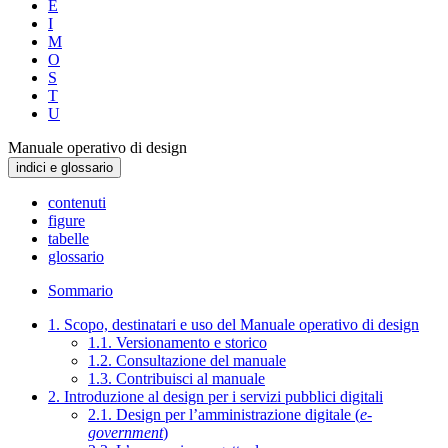
E
I
M
O
S
T
U
Manuale operativo di design
indici e glossario
contenuti
figure
tabelle
glossario
Sommario
1. Scopo, destinatari e uso del Manuale operativo di design
1.1. Versionamento e storico
1.2. Consultazione del manuale
1.3. Contribuisci al manuale
2. Introduzione al design per i servizi pubblici digitali
2.1. Design per l’amministrazione digitale (
e-
government
)