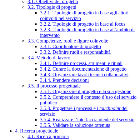
3.1. Obiettivi del progetto
3.2. Tipologie di progetti
3.2.1. Tipologie di progetto in base agli attori
coinvolti nel servizio
3.2.2. Tipologie di progetto in base al focus
3.2.3. Tipologie di progetto in base all’ambito di
intervento
3.3. Competenze, ruoli e figure coinvolte
3.3.1. Coordinatore di progetto
3.3.2. Definire ruoli e responsabilità
3.4. Metodo di lavoro
3.4.1. Definire processi, strumenti e rituali
3.4.2. Curare la documentazione di progetto
3.4.3. Organizzare tavoli tecnici collaborativi
3.4.4. Prendere decisioni
3.5. Il processo progettuale
3.5.1. Organizzare il progetto e la sua gestione
3.5.2. Comprendere il contesto d’uso del servizio
pubblico
3.5.3. Progettare i processi e i
touchpoint
del
servizio
3.5.4. Realizzare l’interfaccia utente del servizio
3.5.5. Validare la soluzione ottenuta
4. Ricerca progettuale
4.1. Ricerca primaria