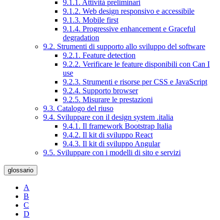
9.1.1. Attività preliminari
9.1.2. Web design responsivo e accessibile
9.1.3. Mobile first
9.1.4. Progressive enhancement e Graceful
degradation
9.2. Strumenti di supporto allo sviluppo del software
9.2.1. Feature detection
9.2.2. Verificare le feature disponibili con Can I
use
9.2.3. Strumenti e risorse per CSS e JavaScript
9.2.4. Supporto browser
9.2.5. Misurare le prestazioni
9.3. Catalogo del riuso
9.4. Sviluppare con il design system .italia
9.4.1. Il framework Bootstrap Italia
9.4.2. Il kit di sviluppo React
9.4.3. Il kit di sviluppo Angular
9.5. Sviluppare con i modelli di sito e servizi
glossario
A
B
C
D