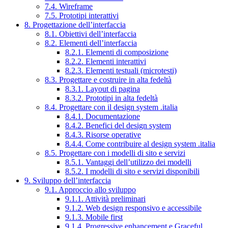
7.4. Wireframe
7.5. Prototipi interattivi
8. Progettazione dell’interfaccia
8.1. Obiettivi dell’interfaccia
8.2. Elementi dell’interfaccia
8.2.1. Elementi di composizione
8.2.2. Elementi interattivi
8.2.3. Elementi testuali (microtesti)
8.3. Progettare e costruire in alta fedeltà
8.3.1. Layout di pagina
8.3.2. Prototipi in alta fedeltà
8.4. Progettare con il design system .italia
8.4.1. Documentazione
8.4.2. Benefici del design system
8.4.3. Risorse operative
8.4.4. Come contribuire al design system .italia
8.5. Progettare con i modelli di sito e servizi
8.5.1. Vantaggi dell’utilizzo dei modelli
8.5.2. I modelli di sito e servizi disponibili
9. Sviluppo dell’interfaccia
9.1. Approccio allo sviluppo
9.1.1. Attività preliminari
9.1.2. Web design responsivo e accessibile
9.1.3. Mobile first
9.1.4. Progressive enhancement e Graceful