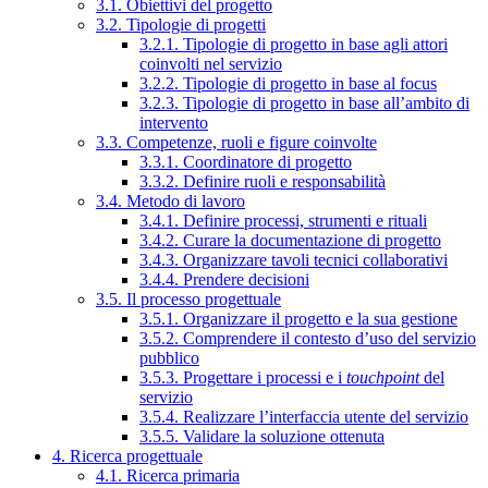
3.1. Obiettivi del progetto
3.2. Tipologie di progetti
3.2.1. Tipologie di progetto in base agli attori
coinvolti nel servizio
3.2.2. Tipologie di progetto in base al focus
3.2.3. Tipologie di progetto in base all’ambito di
intervento
3.3. Competenze, ruoli e figure coinvolte
3.3.1. Coordinatore di progetto
3.3.2. Definire ruoli e responsabilità
3.4. Metodo di lavoro
3.4.1. Definire processi, strumenti e rituali
3.4.2. Curare la documentazione di progetto
3.4.3. Organizzare tavoli tecnici collaborativi
3.4.4. Prendere decisioni
3.5. Il processo progettuale
3.5.1. Organizzare il progetto e la sua gestione
3.5.2. Comprendere il contesto d’uso del servizio
pubblico
3.5.3. Progettare i processi e i
touchpoint
del
servizio
3.5.4. Realizzare l’interfaccia utente del servizio
3.5.5. Validare la soluzione ottenuta
4. Ricerca progettuale
4.1. Ricerca primaria