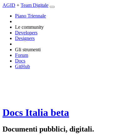
AGID
+
Team Digitale
Piano Triennale
Le community
Developers
Designers
Gli strumenti
Forum
Docs
GitHub
Docs Italia
beta
Documenti pubblici, digitali.