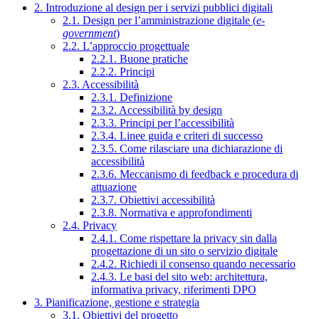
2. Introduzione al design per i servizi pubblici digitali
2.1. Design per l’amministrazione digitale (
e-
government
)
2.2. L’approccio progettuale
2.2.1. Buone pratiche
2.2.2. Principi
2.3. Accessibilità
2.3.1. Definizione
2.3.2. Accessibilità by design
2.3.3. Principi per l’accessibilità
2.3.4. Linee guida e criteri di successo
2.3.5. Come rilasciare una dichiarazione di
accessibilità
2.3.6. Meccanismo di feedback e procedura di
attuazione
2.3.7. Obiettivi accessibilità
2.3.8. Normativa e approfondimenti
2.4. Privacy
2.4.1. Come rispettare la privacy sin dalla
progettazione di un sito o servizio digitale
2.4.2. Richiedi il consenso quando necessario
2.4.3. Le basi del sito web: architettura,
informativa privacy, riferimenti DPO
3. Pianificazione, gestione e strategia
3.1. Obiettivi del progetto