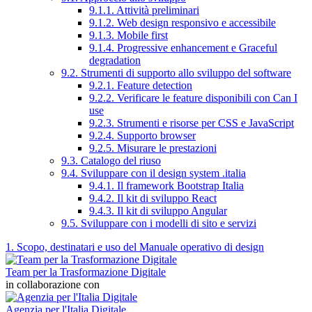
9.1.1. Attività preliminari
9.1.2. Web design responsivo e accessibile
9.1.3. Mobile first
9.1.4. Progressive enhancement e Graceful
degradation
9.2. Strumenti di supporto allo sviluppo del software
9.2.1. Feature detection
9.2.2. Verificare le feature disponibili con Can I
use
9.2.3. Strumenti e risorse per CSS e JavaScript
9.2.4. Supporto browser
9.2.5. Misurare le prestazioni
9.3. Catalogo del riuso
9.4. Sviluppare con il design system .italia
9.4.1. Il framework Bootstrap Italia
9.4.2. Il kit di sviluppo React
9.4.3. Il kit di sviluppo Angular
9.5. Sviluppare con i modelli di sito e servizi
1. Scopo, destinatari e uso del Manuale operativo di design
Team per la Trasformazione Digitale
in collaborazione con
Agenzia per l'Italia Digitale