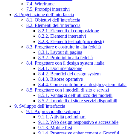
7.4. Wireframe
7.5. Prototipi interattivi
8. Progettazione dell’interfaccia
8.1. Obiettivi dell’interfaccia
8.2. Elementi dell’interfaccia
8.2.1. Elementi di composizione
8.2.2. Elementi interattivi
8.2.3. Elementi testuali (microtesti)
8.3. Progettare e costruire in alta fedeltà
8.3.1. Layout di pagina
8.3.2. Prototipi in alta fedeltà
8.4. Progettare con il design system .italia
8.4.1. Documentazione
8.4.2. Benefici del design system
8.4.3. Risorse operative
8.4.4. Come contribuire al design system .italia
8.5. Progettare con i modelli di sito e servizi
8.5.1. Vantaggi dell’utilizzo dei modelli
8.5.2. I modelli di sito e servizi disponibili
9. Sviluppo dell’interfaccia
9.1. Approccio allo sviluppo
9.1.1. Attività preliminari
9.1.2. Web design responsivo e accessibile
9.1.3. Mobile first
9.1.4. Progressive enhancement e Graceful