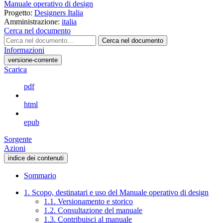
Manuale operativo di design
Progetto:
Designers Italia
Amministrazione:
italia
Cerca nel documento
Cerca nel documento
Informazioni
versione-corrente
Scarica
pdf
html
epub
Sorgente
Azioni
indice dei contenuti
Sommario
1. Scopo, destinatari e uso del Manuale operativo di design
1.1. Versionamento e storico
1.2. Consultazione del manuale
1.3. Contribuisci al manuale