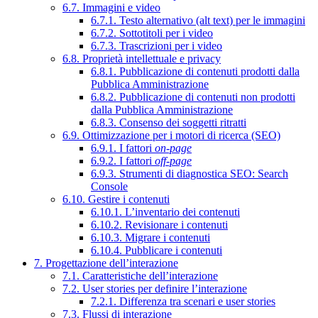
6.7. Immagini e video
6.7.1. Testo alternativo (alt text) per le immagini
6.7.2. Sottotitoli per i video
6.7.3. Trascrizioni per i video
6.8. Proprietà intellettuale e privacy
6.8.1. Pubblicazione di contenuti prodotti dalla
Pubblica Amministrazione
6.8.2. Pubblicazione di contenuti non prodotti
dalla Pubblica Amministrazione
6.8.3. Consenso dei soggetti ritratti
6.9. Ottimizzazione per i motori di ricerca (SEO)
6.9.1. I fattori
on-page
6.9.2. I fattori
off-page
6.9.3. Strumenti di diagnostica SEO: Search
Console
6.10. Gestire i contenuti
6.10.1. L’inventario dei contenuti
6.10.2. Revisionare i contenuti
6.10.3. Migrare i contenuti
6.10.4. Pubblicare i contenuti
7. Progettazione dell’interazione
7.1. Caratteristiche dell’interazione
7.2. User stories per definire l’interazione
7.2.1. Differenza tra scenari e user stories
7.3. Flussi di interazione