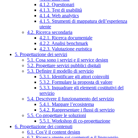
4.1.2. Questionari
4.1.3. Test di usabilità
4.1.4. Web analytics
4.1.5. Strumenti di mappatura dell’esperienza
utente
4.2. Ricerca secondaria
4.2.1. Ricerca documentale
4.2.2. Analisi benchmark
4.2.3. Valutazione euristica
5. Progettazione dei servizi
5.1. Cosa sono i servizi e il service design
5.2. Progettare servizi pubblici digitali
5.3. Definire il modello di servizio
5.3.1. Identificare gli attori coinvolti
5.3.2. Formulare la proposta di valore
5.3.3. Inquadrare gli elementi costitutivi del
servizio
5.4. Descrivere il funzionamento del servizio
5.4.1. Mappare l’ecosistema
5.4.2. Rappresentare i flussi di servizio
5.5. Co-progettare le soluzioni
5.5.1. Workshop di co-progettazione
6. Progettazione dei contenuti
6.1. Cos’è il content design
6.2. Ricerca utente sui contenuti e il linguaggio