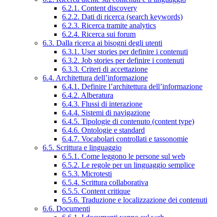
6.2.1. Content discovery
6.2.2. Dati di ricerca (search keywords)
6.2.3. Ricerca tramite analytics
6.2.4. Ricerca sui forum
6.3. Dalla ricerca ai bisogni degli utenti
6.3.1. User stories per definire i contenuti
6.3.2. Job stories per definire i contenuti
6.3.3. Criteri di accettazione
6.4. Architettura dell’informazione
6.4.1. Definire l’architettura dell’informazione
6.4.2. Alberatura
6.4.3. Flussi di interazione
6.4.4. Sistemi di navigazione
6.4.5. Tipologie di contenuto (content type)
6.4.6. Ontologie e standard
6.4.7. Vocabolari controllati e tassonomie
6.5. Scrittura e linguaggio
6.5.1. Come leggono le persone sul web
6.5.2. Le regole per un linguaggio semplice
6.5.3. Microtesti
6.5.4. Scrittura collaborativa
6.5.5. Content critique
6.5.6. Traduzione e localizzazione dei contenuti
6.6. Documenti