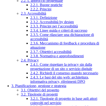
2.2. L’approccio progettuale
2.2.1. Buone pratiche
2.2.2. Principi
2.3. Accessibilità
2.3.1. Definizione
2.3.2. Accessibilità by design
2.3.3. Principi per l’accessibilità
2.3.4. Linee guida e criteri di successo
2.3.5. Come rilasciare una dichiarazione di
accessibilità
2.3.6. Meccanismo di feedback e procedura di
attuazione
2.3.7. Obiettivi accessibilità
2.3.8. Normativa e approfondimenti
2.4. Privacy
2.4.1. Come rispettare la privacy sin dalla
progettazione di un sito o servizio digitale
2.4.2. Richiedi il consenso quando necessario
2.4.3. Le basi del sito web: architettura,
informativa privacy, riferimenti DPO
3. Pianificazione, gestione e strategia
3.1. Obiettivi del progetto
3.2. Tipologie di progetti
3.2.1. Tipologie di progetto in base agli attori
coinvolti nel servizio