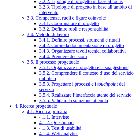
3.2.2. Tipologie di progetto in base al focus
3.2.3. Tipologie di progetto in base all’ambito di
intervento
3.3. Competenze, ruoli e figure coinvolte
3.3.1. Coordinatore di progetto
3.3.2. Definire ruoli e responsabilità
3.4. Metodo di lavoro
3.4.1. Definire processi, strumenti e rituali
3.4.2. Curare la documentazione di progetto
3.4.3. Organizzare tavoli tecnici collaborativi
3.4.4. Prendere decisioni
3.5. Il processo progettuale
3.5.1. Organizzare il progetto e la sua gestione
3.5.2. Comprendere il contesto d’uso del servizio
pubblico
3.5.3. Progettare i processi e i
touchpoint
del
servizio
3.5.4. Realizzare l’interfaccia utente del servizio
3.5.5. Validare la soluzione ottenuta
4. Ricerca progettuale
4.1. Ricerca primaria
4.1.1. Interviste
4.1.2. Questionari
4.1.3. Test di usabilità
4.1.4. Web analytics