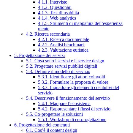
4.1.1. Interviste
4.1.2. Questionari
4.1.3. Test di usabilità
4.1.4. Web analytics
4.1.5. Strumenti di mappatura dell’esperienza
utente
4.2. Ricerca secondaria
4.2.1. Ricerca documentale
4.2.2. Analisi benchmark
4.2.3. Valutazione euristica
5. Progettazione dei servizi
5.1. Cosa sono i servizi e il service design
5.2. Progettare servizi pubblici digitali
5.3. Definire il modello di servizio
5.3.1. Identificare gli attori coinvolti
5.3.2. Formulare la proposta di valore
5.3.3. Inquadrare gli elementi costitutivi del
servizio
5.4. Descrivere il funzionamento del servizio
5.4.1. Mappare l’ecosistema
5.4.2. Rappresentare i flussi di servizio
5.5. Co-progettare le soluzioni
5.5.1. Workshop di co-progettazione
6. Progettazione dei contenuti
6.1. Cos’è il content design