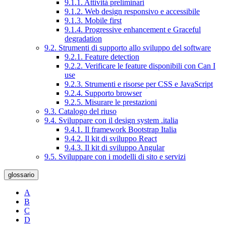
9.1.1. Attività preliminari
9.1.2. Web design responsivo e accessibile
9.1.3. Mobile first
9.1.4. Progressive enhancement e Graceful
degradation
9.2. Strumenti di supporto allo sviluppo del software
9.2.1. Feature detection
9.2.2. Verificare le feature disponibili con Can I
use
9.2.3. Strumenti e risorse per CSS e JavaScript
9.2.4. Supporto browser
9.2.5. Misurare le prestazioni
9.3. Catalogo del riuso
9.4. Sviluppare con il design system .italia
9.4.1. Il framework Bootstrap Italia
9.4.2. Il kit di sviluppo React
9.4.3. Il kit di sviluppo Angular
9.5. Sviluppare con i modelli di sito e servizi
glossario
A
B
C
D