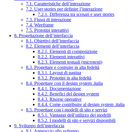
7.1. Caratteristiche dell’interazione
7.2. User stories per definire l’interazione
7.2.1. Differenza tra scenari e user stories
7.3. Flussi di interazione
7.4. Wireframe
7.5. Prototipi interattivi
8. Progettazione dell’interfaccia
8.1. Obiettivi dell’interfaccia
8.2. Elementi dell’interfaccia
8.2.1. Elementi di composizione
8.2.2. Elementi interattivi
8.2.3. Elementi testuali (microtesti)
8.3. Progettare e costruire in alta fedeltà
8.3.1. Layout di pagina
8.3.2. Prototipi in alta fedeltà
8.4. Progettare con il design system .italia
8.4.1. Documentazione
8.4.2. Benefici del design system
8.4.3. Risorse operative
8.4.4. Come contribuire al design system .italia
8.5. Progettare con i modelli di sito e servizi
8.5.1. Vantaggi dell’utilizzo dei modelli
8.5.2. I modelli di sito e servizi disponibili
9. Sviluppo dell’interfaccia
9.1. Approccio allo sviluppo