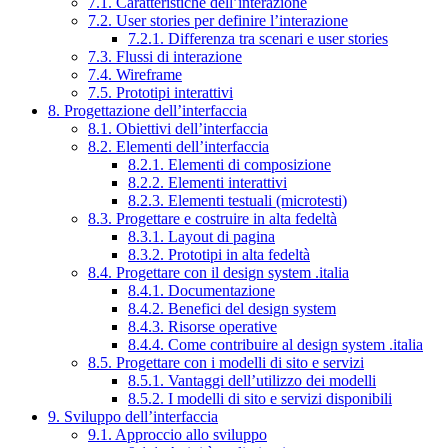
7.1. Caratteristiche dell’interazione
7.2. User stories per definire l’interazione
7.2.1. Differenza tra scenari e user stories
7.3. Flussi di interazione
7.4. Wireframe
7.5. Prototipi interattivi
8. Progettazione dell’interfaccia
8.1. Obiettivi dell’interfaccia
8.2. Elementi dell’interfaccia
8.2.1. Elementi di composizione
8.2.2. Elementi interattivi
8.2.3. Elementi testuali (microtesti)
8.3. Progettare e costruire in alta fedeltà
8.3.1. Layout di pagina
8.3.2. Prototipi in alta fedeltà
8.4. Progettare con il design system .italia
8.4.1. Documentazione
8.4.2. Benefici del design system
8.4.3. Risorse operative
8.4.4. Come contribuire al design system .italia
8.5. Progettare con i modelli di sito e servizi
8.5.1. Vantaggi dell’utilizzo dei modelli
8.5.2. I modelli di sito e servizi disponibili
9. Sviluppo dell’interfaccia
9.1. Approccio allo sviluppo