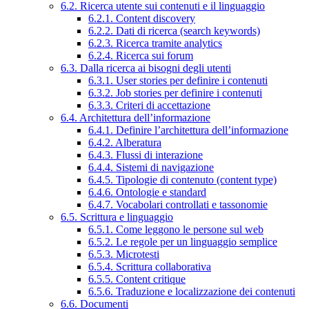
6.2. Ricerca utente sui contenuti e il linguaggio
6.2.1. Content discovery
6.2.2. Dati di ricerca (search keywords)
6.2.3. Ricerca tramite analytics
6.2.4. Ricerca sui forum
6.3. Dalla ricerca ai bisogni degli utenti
6.3.1. User stories per definire i contenuti
6.3.2. Job stories per definire i contenuti
6.3.3. Criteri di accettazione
6.4. Architettura dell’informazione
6.4.1. Definire l’architettura dell’informazione
6.4.2. Alberatura
6.4.3. Flussi di interazione
6.4.4. Sistemi di navigazione
6.4.5. Tipologie di contenuto (content type)
6.4.6. Ontologie e standard
6.4.7. Vocabolari controllati e tassonomie
6.5. Scrittura e linguaggio
6.5.1. Come leggono le persone sul web
6.5.2. Le regole per un linguaggio semplice
6.5.3. Microtesti
6.5.4. Scrittura collaborativa
6.5.5. Content critique
6.5.6. Traduzione e localizzazione dei contenuti
6.6. Documenti