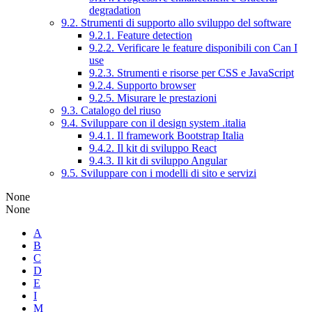
degradation
9.2. Strumenti di supporto allo sviluppo del software
9.2.1. Feature detection
9.2.2. Verificare le feature disponibili con Can I
use
9.2.3. Strumenti e risorse per CSS e JavaScript
9.2.4. Supporto browser
9.2.5. Misurare le prestazioni
9.3. Catalogo del riuso
9.4. Sviluppare con il design system .italia
9.4.1. Il framework Bootstrap Italia
9.4.2. Il kit di sviluppo React
9.4.3. Il kit di sviluppo Angular
9.5. Sviluppare con i modelli di sito e servizi
None
None
A
B
C
D
E
I
M