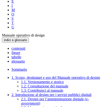
E
I
M
O
S
T
U
Manuale operativo di design
indici e glossario
contenuti
figure
tabelle
glossario
Sommario
1. Scopo, destinatari e uso del Manuale operativo di design
1.1. Versionamento e storico
1.2. Consultazione del manuale
1.3. Contribuisci al manuale
2. Introduzione al design per i servizi pubblici digitali
2.1. Design per l’amministrazione digitale (
e-
government
)