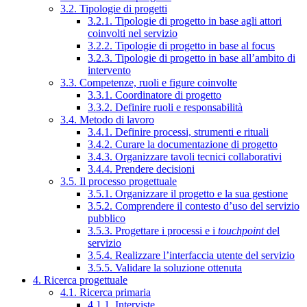
3.2. Tipologie di progetti
3.2.1. Tipologie di progetto in base agli attori
coinvolti nel servizio
3.2.2. Tipologie di progetto in base al focus
3.2.3. Tipologie di progetto in base all’ambito di
intervento
3.3. Competenze, ruoli e figure coinvolte
3.3.1. Coordinatore di progetto
3.3.2. Definire ruoli e responsabilità
3.4. Metodo di lavoro
3.4.1. Definire processi, strumenti e rituali
3.4.2. Curare la documentazione di progetto
3.4.3. Organizzare tavoli tecnici collaborativi
3.4.4. Prendere decisioni
3.5. Il processo progettuale
3.5.1. Organizzare il progetto e la sua gestione
3.5.2. Comprendere il contesto d’uso del servizio
pubblico
3.5.3. Progettare i processi e i
touchpoint
del
servizio
3.5.4. Realizzare l’interfaccia utente del servizio
3.5.5. Validare la soluzione ottenuta
4. Ricerca progettuale
4.1. Ricerca primaria
4.1.1. Interviste