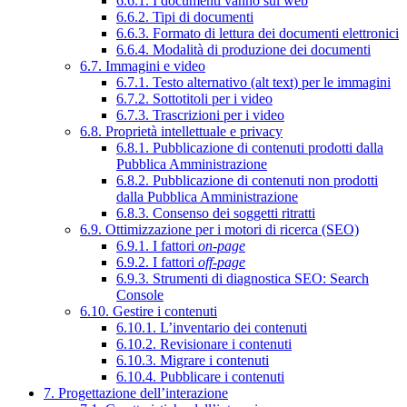
6.6.1. I documenti vanno sul web
6.6.2. Tipi di documenti
6.6.3. Formato di lettura dei documenti elettronici
6.6.4. Modalità di produzione dei documenti
6.7. Immagini e video
6.7.1. Testo alternativo (alt text) per le immagini
6.7.2. Sottotitoli per i video
6.7.3. Trascrizioni per i video
6.8. Proprietà intellettuale e privacy
6.8.1. Pubblicazione di contenuti prodotti dalla
Pubblica Amministrazione
6.8.2. Pubblicazione di contenuti non prodotti
dalla Pubblica Amministrazione
6.8.3. Consenso dei soggetti ritratti
6.9. Ottimizzazione per i motori di ricerca (SEO)
6.9.1. I fattori
on-page
6.9.2. I fattori
off-page
6.9.3. Strumenti di diagnostica SEO: Search
Console
6.10. Gestire i contenuti
6.10.1. L’inventario dei contenuti
6.10.2. Revisionare i contenuti
6.10.3. Migrare i contenuti
6.10.4. Pubblicare i contenuti
7. Progettazione dell’interazione