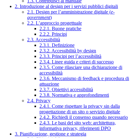
1.3. Contribuisci al manuale
2. Introduzione al design per i servizi pubblici digitali
2.1. Design per l’amministrazione digitale (
e-
government
)
2.2. L’approccio progettuale
2.2.1. Buone pratiche
2.2.2. Principi
2.3. Accessibilità
2.3.1. Definizione
2.3.2. Accessibilità by design
2.3.3. Principi per l’accessibilità
2.3.4. Linee guida e criteri di successo
2.3.5. Come rilasciare una dichiarazione di
accessibilità
2.3.6. Meccanismo di feedback e procedura di
attuazione
2.3.7. Obiettivi accessibilità
2.3.8. Normativa e approfondimenti
2.4. Privacy
2.4.1. Come rispettare la privacy sin dalla
progettazione di un sito o servizio digitale
2.4.2. Richiedi il consenso quando necessario
2.4.3. Le basi del sito web: architettura,
informativa privacy, riferimenti DPO
3. Pianificazione, gestione e strategia