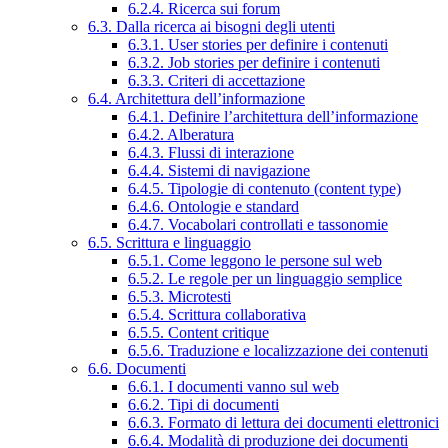
6.2.4. Ricerca sui forum
6.3. Dalla ricerca ai bisogni degli utenti
6.3.1. User stories per definire i contenuti
6.3.2. Job stories per definire i contenuti
6.3.3. Criteri di accettazione
6.4. Architettura dell’informazione
6.4.1. Definire l’architettura dell’informazione
6.4.2. Alberatura
6.4.3. Flussi di interazione
6.4.4. Sistemi di navigazione
6.4.5. Tipologie di contenuto (content type)
6.4.6. Ontologie e standard
6.4.7. Vocabolari controllati e tassonomie
6.5. Scrittura e linguaggio
6.5.1. Come leggono le persone sul web
6.5.2. Le regole per un linguaggio semplice
6.5.3. Microtesti
6.5.4. Scrittura collaborativa
6.5.5. Content critique
6.5.6. Traduzione e localizzazione dei contenuti
6.6. Documenti
6.6.1. I documenti vanno sul web
6.6.2. Tipi di documenti
6.6.3. Formato di lettura dei documenti elettronici
6.6.4. Modalità di produzione dei documenti