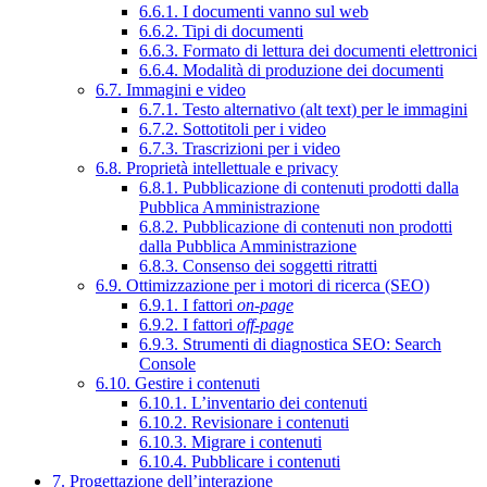
6.6.1. I documenti vanno sul web
6.6.2. Tipi di documenti
6.6.3. Formato di lettura dei documenti elettronici
6.6.4. Modalità di produzione dei documenti
6.7. Immagini e video
6.7.1. Testo alternativo (alt text) per le immagini
6.7.2. Sottotitoli per i video
6.7.3. Trascrizioni per i video
6.8. Proprietà intellettuale e privacy
6.8.1. Pubblicazione di contenuti prodotti dalla
Pubblica Amministrazione
6.8.2. Pubblicazione di contenuti non prodotti
dalla Pubblica Amministrazione
6.8.3. Consenso dei soggetti ritratti
6.9. Ottimizzazione per i motori di ricerca (SEO)
6.9.1. I fattori
on-page
6.9.2. I fattori
off-page
6.9.3. Strumenti di diagnostica SEO: Search
Console
6.10. Gestire i contenuti
6.10.1. L’inventario dei contenuti
6.10.2. Revisionare i contenuti
6.10.3. Migrare i contenuti
6.10.4. Pubblicare i contenuti
7. Progettazione dell’interazione